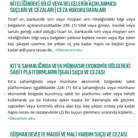
NITELIĞINDEKI BILGI VEYA BELGELERIN AÇIKLANMASI
SUÇLARI VE CEZALARI | CEZA HUKUKU DAVALARI
Ticarî sır, bankacılık sırrı veya müşteri sırrı niteliğindeki bilgi veya
belgelerin açıklanmasıMadde 239- (1) Sıfat veya görevi, meslek veya
sanatı gereği vakıf olduğu ticari sır, bankacılık sırrı veya müşteri sırrı
niteliğindeki bilgi veya belgeleri yetkisiz kişilere veren veya ifşa eden
kişi, şikayet üzerine, bir yıldan üç yıla kadar hapis ve beşbin güne
kadar adlî para cezası ile...
+Devamını oku
KIT'A SAHANLIĞINDA VEYA MÜNHASIR EKONOMIK BÖLGEDEKI
SABIT PLATFORMLARIN IŞGALI SUÇU VE CEZASI
Kıt'a sahanlığında veya münhasır ekonomik bölgedeki sabit
platformların işgaliMadde 224- (1) Kıt'a sahanlığında veya münhasır
ekonomik bölgede kurulmuş sabit bir platformu cebir veya tehdit
kullanarak ya da hukuka aykırı başka bir davranışla ele geçiren,
zapteden veya kontrolü altına alan kişi, beş yıldan onbeş yıla kadar
hapis cezası ile cezalandırılır.(2) Bu suçun işlenmesi sırasında kişilerin...
+Devamını oku
DÜŞMAN DEVLETE MADDI VE MALI YARDIM SUÇU VE CEZASI