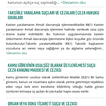
kanunun açıkça suç saymadığı...
+Devamını oku
TAKSIRLE YARALAMA SUÇLARI VE CEZALARI | CEZA HUKUKU
DAVALARI
Kasten yaralamanın ihmali davranışla işlenmesiMadde 88(1) Kasten
yaralamanın ihmali davranışla işlenmesi halinde, verilecek ceza üçte
ikisine kadar indirilebilir. Bu hükmün uygulanmasında kasten
öldürmenin ihmali davranışla işlenmesine ilişkin koşullar göz önünde
bulundurulur.Taksirle yaralamaMadde 89(1) Taksirle başkasının
vücuduna acı veren veya sağlığının ya da algılama yeteneğinin...
+Devamını oku
KAMU GÖREVININ USULSÜZ OLARAK ÜSTLENILMESI SUÇU
CEZA KANUNU MADDESI VE CEZASI
Kamu görevinin usulsüz olarak üstlenilmesi Madde 262(1) Bir kamu
görevini, kanun ve nizamlara aykırı olarak yerine getirmeye teşebbüs
eden veya terk emri kendisine bildirilmiş olduğu halde görevi
sürdüren kimseye üç aydan iki yıla kadar hapis cezası verilir.
ORGAN VEYA DOKU TICARETI SUÇU VE CEZASI