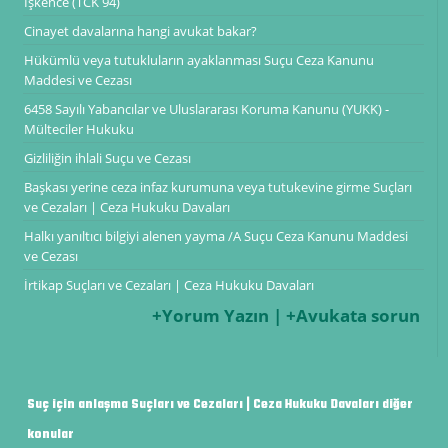
İşkence (TCK 94)
Cinayet davalarına hangi avukat bakar?
Hükümlü veya tutukluların ayaklanması Suçu Ceza Kanunu
Maddesi ve Cezası
6458 Sayılı Yabancılar ve Uluslararası Koruma Kanunu (YUKK) -
Mülteciler Hukuku
Gizliliğin ihlali Suçu ve Cezası
Başkası yerine ceza infaz kurumuna veya tutukevine girme Suçları
ve Cezaları | Ceza Hukuku Davaları
Halkı yanıltıcı bilgiyi alenen yayma /A Suçu Ceza Kanunu Maddesi
ve Cezası
İrtikap Suçları ve Cezaları | Ceza Hukuku Davaları
+Yorum Yazın | +Avukata sorun
Suç için anlaşma Suçları ve Cezaları | Ceza Hukuku Davaları diğer
konular