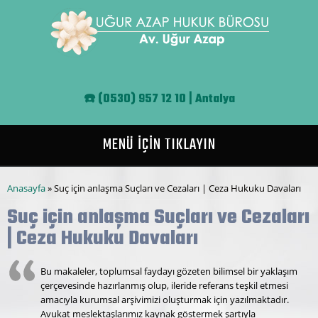
Ana içeriğe atla
☎️
(0530) 957 12 10 | Antalya
MENÜ İÇİN TIKLAYIN
Buradasınız
Anasayfa
» Suç için anlaşma Suçları ve Cezaları | Ceza Hukuku Davaları
Suç için anlaşma Suçları ve Cezaları
| Ceza Hukuku Davaları
Bu makaleler, toplumsal faydayı gözeten bilimsel bir yaklaşım
çerçevesinde hazırlanmış olup, ileride referans teşkil etmesi
amacıyla kurumsal arşivimizi oluşturmak için yazılmaktadır.
Avukat meslektaşlarımız kaynak göstermek şartıyla