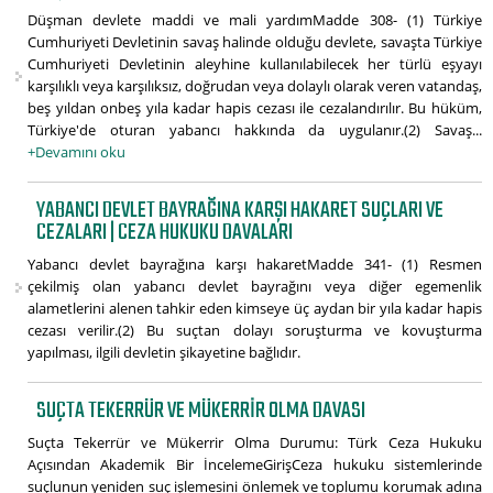
Düşman devlete maddi ve mali yardımMadde 308- (1) Türkiye
Cumhuriyeti Devletinin savaş halinde olduğu devlete, savaşta Türkiye
Cumhuriyeti Devletinin aleyhine kullanılabilecek her türlü eşyayı
karşılıklı veya karşılıksız, doğrudan veya dolaylı olarak veren vatandaş,
beş yıldan onbeş yıla kadar hapis cezası ile cezalandırılır. Bu hüküm,
Türkiye'de oturan yabancı hakkında da uygulanır.(2) Savaş...
+Devamını oku
YABANCI DEVLET BAYRAĞINA KARŞI HAKARET SUÇLARI VE
CEZALARI | CEZA HUKUKU DAVALARI
Yabancı devlet bayrağına karşı hakaretMadde 341- (1) Resmen
çekilmiş olan yabancı devlet bayrağını veya diğer egemenlik
alametlerini alenen tahkir eden kimseye üç aydan bir yıla kadar hapis
cezası verilir.(2) Bu suçtan dolayı soruşturma ve kovuşturma
yapılması, ilgili devletin şikayetine bağlıdır.
SUÇTA TEKERRÜR VE MÜKERRIR OLMA DAVASI
Suçta Tekerrür ve Mükerrir Olma Durumu: Türk Ceza Hukuku
Açısından Akademik Bir İncelemeGirişCeza hukuku sistemlerinde
suçlunun yeniden suç işlemesini önlemek ve toplumu korumak adına