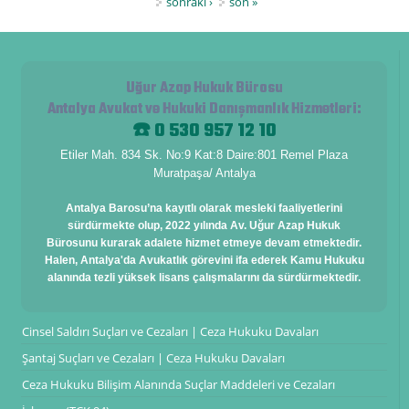
sonraki ›
son »
Uğur Azap Hukuk Bürosu
Antalya Avukat ve Hukuki Danışmanlık Hizmetleri
:
☎️ 0 530 957 12 10
Etiler Mah. 834 Sk. No:9 Kat:8 Daire:801 Remel Plaza
Muratpaşa/ Antalya
Antalya Barosu’na kayıtlı olarak mesleki faaliyetlerini
sürdürmekte olup, 2022 yılında Av. Uğur Azap Hukuk
Bürosunu kurarak adalete hizmet etmeye devam etmektedir.
Halen, Antalya'da Avukatlık görevini ifa ederek Kamu Hukuku
alanında tezli yüksek lisans çalışmalarını da sürdürmektedir.
Cinsel Saldırı Suçları ve Cezaları | Ceza Hukuku Davaları
Şantaj Suçları ve Cezaları | Ceza Hukuku Davaları
Ceza Hukuku Bilişim Alanında Suçlar Maddeleri ve Cezaları