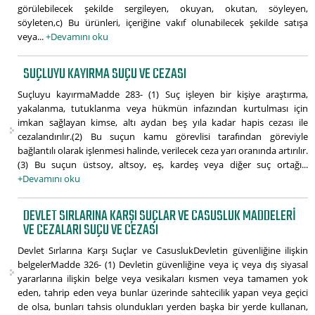
görülebilecek şekilde sergileyen, okuyan, okutan, söyleyen,
söyleten,c) Bu ürünleri, içeriğine vakıf olunabilecek şekilde satışa
veya...
+Devamını oku
SUÇLUYU KAYIRMA SUÇU VE CEZASI
Suçluyu kayırmaMadde 283- (1) Suç işleyen bir kişiye araştırma,
yakalanma, tutuklanma veya hükmün infazından kurtulması için
imkan sağlayan kimse, altı aydan beş yıla kadar hapis cezası ile
cezalandırılır.(2) Bu suçun kamu görevlisi tarafından göreviyle
bağlantılı olarak işlenmesi halinde, verilecek ceza yarı oranında artırılır.
(3) Bu suçun üstsoy, altsoy, eş, kardeş veya diğer suç ortağı...
+Devamını oku
DEVLET SIRLARINA KARŞI SUÇLAR VE CASUSLUK MADDELERI
VE CEZALARI SUÇU VE CEZASI
Devlet Sırlarına Karşı Suçlar ve CasuslukDevletin güvenliğine ilişkin
belgelerMadde 326- (1) Devletin güvenliğine veya iç veya dış siyasal
yararlarına ilişkin belge veya vesikaları kısmen veya tamamen yok
eden, tahrip eden veya bunlar üzerinde sahtecilik yapan veya geçici
de olsa, bunları tahsis olundukları yerden başka bir yerde kullanan,