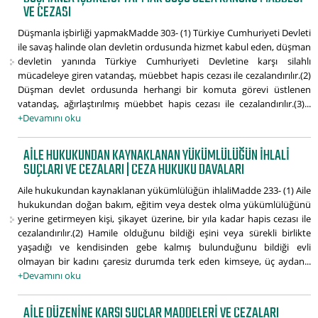
VE CEZASI
Düşmanla işbirliği yapmakMadde 303- (1) Türkiye Cumhuriyeti Devleti
ile savaş halinde olan devletin ordusunda hizmet kabul eden, düşman
devletin yanında Türkiye Cumhuriyeti Devletine karşı silahlı
mücadeleye giren vatandaş, müebbet hapis cezası ile cezalandırılır.(2)
Düşman devlet ordusunda herhangi bir komuta görevi üstlenen
vatandaş, ağırlaştırılmış müebbet hapis cezası ile cezalandırılır.(3)...
+Devamını oku
AILE HUKUKUNDAN KAYNAKLANAN YÜKÜMLÜLÜĞÜN IHLALI
SUÇLARI VE CEZALARI | CEZA HUKUKU DAVALARI
Aile hukukundan kaynaklanan yükümlülüğün ihlaliMadde 233- (1) Aile
hukukundan doğan bakım, eğitim veya destek olma yükümlülüğünü
yerine getirmeyen kişi, şikayet üzerine, bir yıla kadar hapis cezası ile
cezalandırılır.(2) Hamile olduğunu bildiği eşini veya sürekli birlikte
yaşadığı ve kendisinden gebe kalmış bulunduğunu bildiği evli
olmayan bir kadını çaresiz durumda terk eden kimseye, üç aydan...
+Devamını oku
AILE DÜZENINE KARŞI SUÇLAR MADDELERI VE CEZALARI