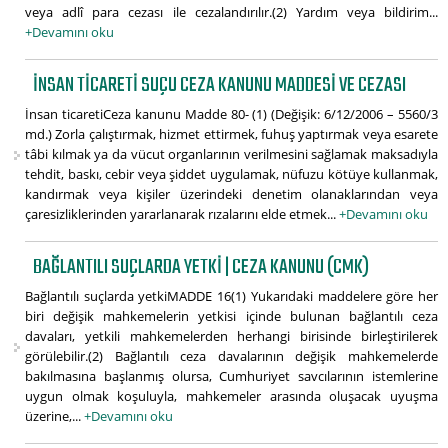
veya adlî para cezası ile cezalandırılır.(2) Yardım veya bildirim...
+Devamını oku
İNSAN TICARETI SUÇU CEZA KANUNU MADDESI VE CEZASI
İnsan ticaretiCeza kanunu Madde 80- (1) (Değişik: 6/12/2006 – 5560/3
md.) Zorla çalıştırmak, hizmet ettirmek, fuhuş yaptırmak veya esarete
tâbi kılmak ya da vücut organlarının verilmesini sağlamak maksadıyla
tehdit, baskı, cebir veya şiddet uygulamak, nüfuzu kötüye kullanmak,
kandırmak veya kişiler üzerindeki denetim olanaklarından veya
çaresizliklerinden yararlanarak rızalarını elde etmek...
+Devamını oku
BAĞLANTILI SUÇLARDA YETKI | CEZA KANUNU (CMK)
Bağlantılı suçlarda yetkiMADDE 16(1) Yukarıdaki maddelere göre her
biri değişik mahkemelerin yetkisi içinde bulunan bağlantılı ceza
davaları, yetkili mahkemelerden herhangi birisinde birleştirilerek
görülebilir.(2) Bağlantılı ceza davalarının değişik mahkemelerde
bakılmasına başlanmış olursa, Cumhuriyet savcılarının istemlerine
uygun olmak koşuluyla, mahkemeler arasında oluşacak uyuşma
üzerine,...
+Devamını oku