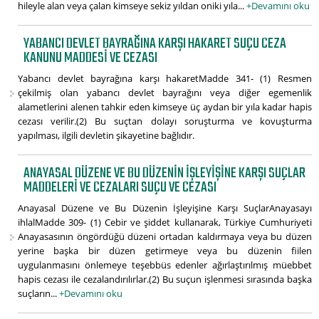
hileyle alan veya çalan kimseye sekiz yıldan oniki yıla...
+Devamını oku
YABANCI DEVLET BAYRAĞINA KARŞI HAKARET SUÇU CEZA
KANUNU MADDESI VE CEZASI
Yabancı devlet bayrağına karşı hakaretMadde 341- (1) Resmen
çekilmiş olan yabancı devlet bayrağını veya diğer egemenlik
alametlerini alenen tahkir eden kimseye üç aydan bir yıla kadar hapis
cezası verilir.(2) Bu suçtan dolayı soruşturma ve kovuşturma
yapılması, ilgili devletin şikayetine bağlıdır.
ANAYASAL DÜZENE VE BU DÜZENIN İŞLEYIŞINE KARŞI SUÇLAR
MADDELERI VE CEZALARI SUÇU VE CEZASI
Anayasal Düzene ve Bu Düzenin İşleyişine Karşı SuçlarAnayasayı
ihlalMadde 309- (1) Cebir ve şiddet kullanarak, Türkiye Cumhuriyeti
Anayasasının öngördüğü düzeni ortadan kaldırmaya veya bu düzen
yerine başka bir düzen getirmeye veya bu düzenin fiilen
uygulanmasını önlemeye teşebbüs edenler ağırlaştırılmış müebbet
hapis cezası ile cezalandırılırlar.(2) Bu suçun işlenmesi sırasında başka
suçların...
+Devamını oku