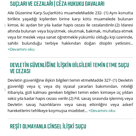
SUÇLARI VE CEZALARI | CEZA HUKUKU DAVALARI
Aile Düzenine Karşı SuçlarKötü muameleMadde 232- (1) Aynı konutta
birlikte yaşadığı kişilerden birine karşı kötü muamelede bulunan
kimse, iki aydan bir yıla kadar hapis cezası ile cezalandırılır.(2) İdaresi
altında bulunan veya büyütmek, okutmak, bakmak, muhafaza etmek
veya bir meslek veya sanat öğretmekle yükümlü olduğu kişi üzerinde,
sahibi bulunduğu terbiye hakkından doğan disiplin yetkisini...
+Devamını oku
DEVLETIN GÜVENLIĞINE ILIŞKIN BILGILERI TEMIN ETME SUÇU
VE CEZASI
Devletin güvenliğine ilişkin bilgileri temin etmeMadde 327- (1) Devletin
güvenliği veya iç veya dış siyasal yararları bakımından, niteliği
itibarıyla, gizli kalması gereken bilgileri temin eden kimseye üç yıldan
sekiz yıla kadar hapis cezası verilir.(2) Fiil, savaş sırasında işlenmiş veya
Devletin savaş hazırlıklarını veya savaş etkinliğini veya askerî
hareketlerini tehlikeye koymuşsa müebbet...
+Devamını oku
REŞIT OLMAYANLA CINSEL İLIŞKI SUÇU