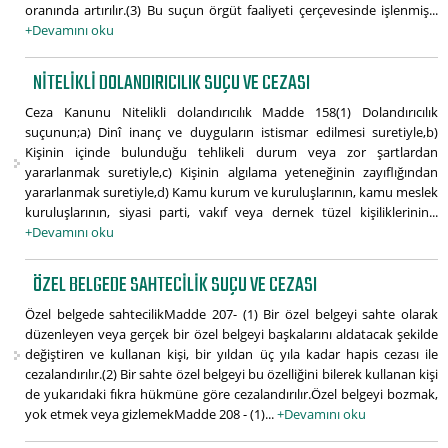
oranında artırılır.(3) Bu suçun örgüt faaliyeti çerçevesinde işlenmiş...
+Devamını oku
NITELIKLI DOLANDIRICILIK SUÇU VE CEZASI
Ceza Kanunu Nitelikli dolandırıcılık Madde 158(1) Dolandırıcılık
suçunun;a) Dinî inanç ve duyguların istismar edilmesi suretiyle,b)
Kişinin içinde bulunduğu tehlikeli durum veya zor şartlardan
yararlanmak suretiyle,c) Kişinin algılama yeteneğinin zayıflığından
yararlanmak suretiyle,d) Kamu kurum ve kuruluşlarının, kamu meslek
kuruluşlarının, siyasi parti, vakıf veya dernek tüzel kişiliklerinin...
+Devamını oku
ÖZEL BELGEDE SAHTECILIK SUÇU VE CEZASI
Özel belgede sahtecilikMadde 207- (1) Bir özel belgeyi sahte olarak
düzenleyen veya gerçek bir özel belgeyi başkalarını aldatacak şekilde
değiştiren ve kullanan kişi, bir yıldan üç yıla kadar hapis cezası ile
cezalandırılır.(2) Bir sahte özel belgeyi bu özelliğini bilerek kullanan kişi
de yukarıdaki fıkra hükmüne göre cezalandırılır.Özel belgeyi bozmak,
yok etmek veya gizlemekMadde 208 - (1)...
+Devamını oku