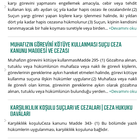
karşı görevini yapmasını engellemek amacıyla, cebir veya tehdit
kullanan kişi, altı aydan üç yıla kadar hapis cezası ile cezalandırılır.(2)
Suçun yargı görevi yapan kişilere karşı işlenmesi halinde, iki yıldan
dört yıla kadar hapis cezasına hükmolunur.(3) Suçun, kişinin kendisini
tanınmayacak bir hale koyması suretiyle veya birden...
+Devamını oku
MUHAFIZIN GÖREVINI KÖTÜYE KULLANMASI SUÇU CEZA
KANUNU MADDESI VE CEZASI
Muhafızın görevini kötüye kullanmasıMadde 295- (1) Gözaltına alınan,
tutuklu veya hükümlünün muhafaza veya nakli ile görevli kişilerin,
görevlerinin gereklerine aykırı hareket etmeleri halinde, görevi kötüye
kullanma suçuna ilişkin hükümler uygulanır.(2) Muhafaza veya nakli
ile görevli olan kimse, görevinin gereklerine aykırı olarak gözaltına
alınan, tutuklu veya hükümlünün bulunduğu yerden...
+Devamını oku
KARŞILIKLILIK KOŞULU SUÇLARI VE CEZALARI | CEZA HUKUKU
DAVALARI
Karşılıklılık koşuluCeza kanunu Madde 343- (1) Bu bölümde yazılı
hükümlerin uygulanması, karşılıklılık koşuluna bağlıdır.