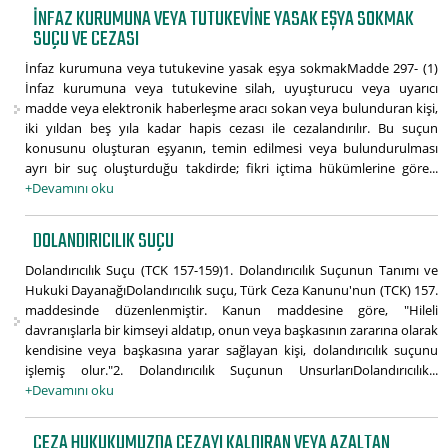
İNFAZ KURUMUNA VEYA TUTUKEVINE YASAK EŞYA SOKMAK
SUÇU VE CEZASI
İnfaz kurumuna veya tutukevine yasak eşya sokmakMadde 297- (1)
İnfaz kurumuna veya tutukevine silah, uyuşturucu veya uyarıcı
madde veya elektronik haberleşme aracı sokan veya bulunduran kişi,
iki yıldan beş yıla kadar hapis cezası ile cezalandırılır. Bu suçun
konusunu oluşturan eşyanın, temin edilmesi veya bulundurulması
ayrı bir suç oluşturduğu takdirde; fikri içtima hükümlerine göre...
+Devamını oku
DOLANDIRICILIK SUÇU
Dolandırıcılık Suçu (TCK 157-159)1. Dolandırıcılık Suçunun Tanımı ve
Hukuki DayanağıDolandırıcılık suçu, Türk Ceza Kanunu'nun (TCK) 157.
maddesinde düzenlenmiştir. Kanun maddesine göre, "Hileli
davranışlarla bir kimseyi aldatıp, onun veya başkasının zararına olarak
kendisine veya başkasına yarar sağlayan kişi, dolandırıcılık suçunu
işlemiş olur."2. Dolandırıcılık Suçunun UnsurlarıDolandırıcılık...
+Devamını oku
CEZA HUKUKUMUZDA CEZAYI KALDIRAN VEYA AZALTAN