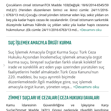
Çocukların cinsel istismarıTCK Madde 103(Değişik: 18/6/2014-6545/59
md.)(1) (Yeniden düzenlenen birinci ve ikinci cümle: 24/11/2016-
6763/13 md.) Çocuğu cinsel yönden istismar eden kişi, sekiz yıldan on
beş yıla kadar hapis cezası ile cezalandırılır. Cinsel istismarın sarkıntılık
düzeyinde kalması hâlinde üç yıldan sekiz yıla kadar hapis cezasına
hükmolunur. (Ek cümle: 24/11/2016-6763/13 md...
+Devamını oku
SUÇ İŞLEMEK AMACIYLA ÖRGÜT KURMA
Suç İşlemek Amacıyla Örgüt Kurma Suçu: Türk Ceza
Hukuku Açısından İncelemeSuç işlemek amacıyla örgüt
kurma suçu, bireysel suçlardan farklı olarak kolektif bir
irade ve süreklilik arz eden yapı üzerinden yürütülen suç
faaliyetlerini hedef almaktadır.Türk Ceza Kanunu’nun
220. maddesi, bu suçu ayrıntılı biçimde
düzenlemektedir.İlgili maddeye göre, suç işlemek
amacıyla örgüt kuran, yöneten veya...
+Devamını oku
ZIMMET SUÇLARI VE CEZALARI | CEZA HUKUKU DAVALARI
Kamu İdaresinin Güvenilirliğine ve İşleyişine Karşı
SuçlarZimmet Madde 247(1) Görevi nedeniyle zilyedliği kendisine