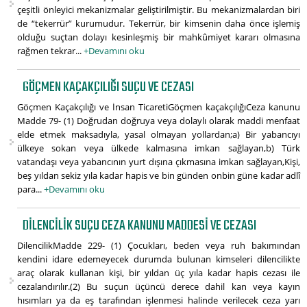
çeşitli önleyici mekanizmalar geliştirilmiştir. Bu mekanizmalardan biri
de “tekerrür” kurumudur. Tekerrür, bir kimsenin daha önce işlemiş
olduğu suçtan dolayı kesinleşmiş bir mahkûmiyet kararı olmasına
rağmen tekrar...
+Devamını oku
GÖÇMEN KAÇAKÇILIĞI SUÇU VE CEZASI
Göçmen Kaçakçılığı ve İnsan TicaretiGöçmen kaçakçılığıCeza kanunu
Madde 79- (1) Doğrudan doğruya veya dolaylı olarak maddi menfaat
elde etmek maksadıyla, yasal olmayan yollardan;a) Bir yabancıyı
ülkeye sokan veya ülkede kalmasına imkan sağlayan,b) Türk
vatandaşı veya yabancının yurt dışına çıkmasına imkan sağlayan,Kişi,
beş yıldan sekiz yıla kadar hapis ve bin günden onbin güne kadar adlî
para...
+Devamını oku
DILENCILIK SUÇU CEZA KANUNU MADDESI VE CEZASI
DilencilikMadde 229- (1) Çocukları, beden veya ruh bakımından
kendini idare edemeyecek durumda bulunan kimseleri dilencilikte
araç olarak kullanan kişi, bir yıldan üç yıla kadar hapis cezası ile
cezalandırılır.(2) Bu suçun üçüncü derece dahil kan veya kayın
hısımları ya da eş tarafından işlenmesi halinde verilecek ceza yarı