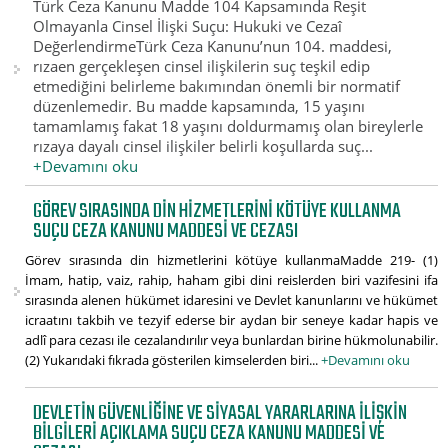
Türk Ceza Kanunu Madde 104 Kapsamında Reşit
Olmayanla Cinsel İlişki Suçu: Hukuki ve Cezaî
DeğerlendirmeTürk Ceza Kanunu’nun 104. maddesi,
rızaen gerçekleşen cinsel ilişkilerin suç teşkil edip
etmediğini belirleme bakımından önemli bir normatif
düzenlemedir. Bu madde kapsamında, 15 yaşını
tamamlamış fakat 18 yaşını doldurmamış olan bireylerle
rızaya dayalı cinsel ilişkiler belirli koşullarda suç...
+Devamını oku
GÖREV SIRASINDA DIN HIZMETLERINI KÖTÜYE KULLANMA
SUÇU CEZA KANUNU MADDESI VE CEZASI
Görev sırasında din hizmetlerini kötüye kullanmaMadde 219- (1)
İmam, hatip, vaiz, rahip, haham gibi dini reislerden biri vazifesini ifa
sırasında alenen hükümet idaresini ve Devlet kanunlarını ve hükümet
icraatını takbih ve tezyif ederse bir aydan bir seneye kadar hapis ve
adlî para cezası ile cezalandırılır veya bunlardan birine hükmolunabilir.
(2) Yukarıdaki fıkrada gösterilen kimselerden biri...
+Devamını oku
DEVLETIN GÜVENLIĞINE VE SIYASAL YARARLARINA ILIŞKIN
BILGILERI AÇIKLAMA SUÇU CEZA KANUNU MADDESI VE