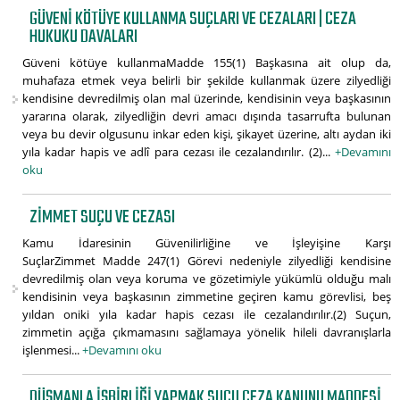
GÜVENI KÖTÜYE KULLANMA SUÇLARI VE CEZALARI | CEZA
HUKUKU DAVALARI
Güveni kötüye kullanmaMadde 155(1) Başkasına ait olup da,
muhafaza etmek veya belirli bir şekilde kullanmak üzere zilyedliği
kendisine devredilmiş olan mal üzerinde, kendisinin veya başkasının
yararına olarak, zilyedliğin devri amacı dışında tasarrufta bulunan
veya bu devir olgusunu inkar eden kişi, şikayet üzerine, altı aydan iki
yıla kadar hapis ve adlî para cezası ile cezalandırılır. (2)...
+Devamını
oku
ZIMMET SUÇU VE CEZASI
Kamu İdaresinin Güvenilirliğine ve İşleyişine Karşı
SuçlarZimmet Madde 247(1) Görevi nedeniyle zilyedliği kendisine
devredilmiş olan veya koruma ve gözetimiyle yükümlü olduğu malı
kendisinin veya başkasının zimmetine geçiren kamu görevlisi, beş
yıldan oniki yıla kadar hapis cezası ile cezalandırılır.(2) Suçun,
zimmetin açığa çıkmamasını sağlamaya yönelik hileli davranışlarla
işlenmesi...
+Devamını oku
DÜŞMANLA IŞBIRLIĞI YAPMAK SUÇU CEZA KANUNU MADDESI