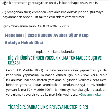
ağırlık derecesine göre üç yıldan oniki yıla kadar hapis cezası verilir.
(2) Amaçlanan suç işlenmeden veya anlaşma dolayısıyla soruşturmaya
başlanmadan önce bu ittifaktan çekilenlere ceza verilmez.
İçerik Yayınlanma Tarihi: Ça, 03/12/2025 - 21:39
Makaleler | Ceza Hukuku Avukat Uğur Azap
Antalya Hukuk Ofisi
Toplam 714 konu bulundu
KIŞIYI HÜRRIYETINDEN YOKSUN KILMA TCK MADDE SUÇU VE
CEZASI
Cebir TCK Madde 108(1) Bir şeyi yapması veya yapmaması ya da
kendisinin yapmasına müsaade etmesi için bir kişiye karşı cebir
kullanılması halinde, kasten yaralama suçundan verilecek ceza üçte
birinden yarısına kadar artırılarak hükmolunur.Kişiyi hürriyetinden
yoksun kılma TCK Madde 109(1) Bir kimseyi hukuka aykırı olarak bir
yere gitmek veya bir yerde kalmak hürriyetinden...
+Devamını oku
TICARÎ SIR, BANKACILIK SIRRI VEYA MÜŞTERI SIRRI