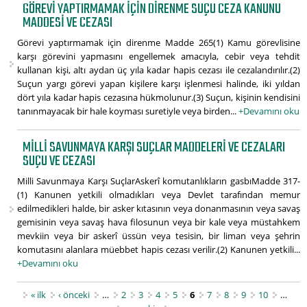
GÖREVI YAPTIRMAMAK IÇIN DIRENME SUÇU CEZA KANUNU
MADDESI VE CEZASI
Görevi yaptırmamak için direnme Madde 265(1) Kamu görevlisine
karşı görevini yapmasını engellemek amacıyla, cebir veya tehdit
kullanan kişi, altı aydan üç yıla kadar hapis cezası ile cezalandırılır.(2)
Suçun yargı görevi yapan kişilere karşı işlenmesi halinde, iki yıldan
dört yıla kadar hapis cezasına hükmolunur.(3) Suçun, kişinin kendisini
tanınmayacak bir hale koyması suretiyle veya birden...
+Devamını oku
MILLI SAVUNMAYA KARŞI SUÇLAR MADDELERI VE CEZALARI
SUÇU VE CEZASI
Milli Savunmaya Karşı SuçlarAskerî komutanlıkların gasbıMadde 317-
(1) Kanunen yetkili olmadıkları veya Devlet tarafından memur
edilmedikleri halde, bir asker kıtasının veya donanmasının veya savaş
gemisinin veya savaş hava filosunun veya bir kale veya müstahkem
mevkiin veya bir askerî üssün veya tesisin, bir liman veya şehrin
komutasını alanlara müebbet hapis cezası verilir.(2) Kanunen yetkili...
+Devamını oku
Sayfalar
« ilk
‹ önceki
…
2
3
4
5
6
7
8
9
10
…