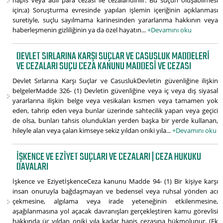
hapis veya adli para cezası ile cezalandırılır. Bu suçun oluşabilmesi
için;a) Soruşturma evresinde yapılan işlemin içeriğinin açıklanması
suretiyle, suçlu sayılmama karinesinden yararlanma hakkının veya
haberleşmenin gizliliğinin ya da özel hayatın...
+Devamını oku
DEVLET SIRLARINA KARŞI SUÇLAR VE CASUSLUK MADDELERI
VE CEZALARI SUÇU CEZA KANUNU MADDESI VE CEZASI
Devlet Sırlarına Karşı Suçlar ve CasuslukDevletin güvenliğine ilişkin
belgelerMadde 326- (1) Devletin güvenliğine veya iç veya dış siyasal
yararlarına ilişkin belge veya vesikaları kısmen veya tamamen yok
eden, tahrip eden veya bunlar üzerinde sahtecilik yapan veya geçici
de olsa, bunları tahsis olundukları yerden başka bir yerde kullanan,
hileyle alan veya çalan kimseye sekiz yıldan oniki yıla...
+Devamını oku
İŞKENCE VE EZIYET SUÇLARI VE CEZALARI | CEZA HUKUKU
DAVALARI
İşkence ve EziyetİşkenceCeza kanunu Madde 94- (1) Bir kişiye karşı
insan onuruyla bağdaşmayan ve bedensel veya ruhsal yönden acı
çekmesine, algılama veya irade yeteneğinin etkilenmesine,
aşağılanmasına yol açacak davranışları gerçekleştiren kamu görevlisi
hakkında üç yıldan oniki yıla kadar hapis cezasına hükmolunur. (Ek