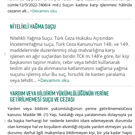
cümle:12/5/2022-7406/4 md.) Suçun kadına karşı işlenmesi hâlinde
cezanın alt...
+Devamını oku
NITELIKLI YAĞMA SUÇU
Nitelikli Yağma Suçu: Türk Ceza Hukuku Açısından
İncelemeYağma suçu, Türk Ceza Kanunu’nun 148. ve 149.
maddelerinde düzenlenmiş olup malvarlığına karşı
işlenen en ağır suçlardan biridir.TCK m.148’e göre, bir kişi
başkasının taşınır malını, cebir veya tehdit kullanarak
teslim alır ya da alınmasına katlanmasını sağlarsa yağma
suçunu işlemiş olur.Bu suç, hırsızlık ile kasten yaralama
veya tehdit...
+Devamını oku
YARDIM VEYA BILDIRIM YÜKÜMLÜLÜĞÜNÜN YERINE
GETIRILMEMESI SUÇU VE CEZASI
Yardım veya bildirim yükümlülüğünün yerine getirilmemesiCeza
kanunu Madde 98- (1) Yaşı, hastalığı veya yaralanması dolayısıyla ya
da başka herhangi bir nedenle kendini idare edemeyecek durumda
olan kimseye hal ve koşulların elverdiği ölçüde yardım etmeyen ya da
durumu derhal ilgili makamlara bildirmeyen kişi, bir yıla kadar hapis