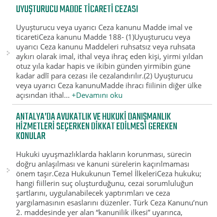
UYUŞTURUCU MADDE TICARETI CEZASI
Uyuşturucu veya uyarıcı Ceza kanunu Madde imal ve
ticaretiCeza kanunu Madde 188- (1)Uyuşturucu veya
uyarıcı Ceza kanunu Maddeleri ruhsatsız veya ruhsata
aykırı olarak imal, ithal veya ihraç eden kişi, yirmi yıldan
otuz yıla kadar hapis ve ikibin günden yirmibin güne
kadar adlî para cezası ile cezalandırılır.(2) Uyuşturucu
veya uyarıcı Ceza kanunuMadde ihracı fiilinin diğer ülke
açısından ithal...
+Devamını oku
ANTALYA’DA AVUKATLIK VE HUKUKI DANIŞMANLIK
HIZMETLERI SEÇERKEN DIKKAT EDILMESI GEREKEN
KONULAR
Hukuki uyuşmazlıklarda hakların korunması, sürecin
doğru anlaşılması ve kanuni sürelerin kaçırılmaması
önem taşır.Ceza Hukukunun Temel İlkeleriCeza hukuku;
hangi fiillerin suç oluşturduğunu, cezai sorumluluğun
şartlarını, uygulanabilecek yaptırımları ve ceza
yargılamasının esaslarını düzenler. Türk Ceza Kanunu’nun
2. maddesinde yer alan “kanunilik ilkesi” uyarınca,