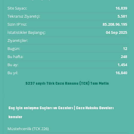
Site Sayacı:
16,839
Tekrarsız Ziyaretçi:
5,581
Sizin IP'niz:
85.208.96.195
İstatistikler Başlangıç:
04 Sep 2025
Ziyaretçiler:
Bugün:
12
Bu hafta:
248
Bu ay:
1,454
Bu yıl:
16,840
5237 sayılı Türk Ceza Kanunu (TCK) Tam Metin
Suç için anlaşma Suçları ve Cezaları | Ceza Hukuku Davaları
konular
Müstehcenlik (TCK 226)