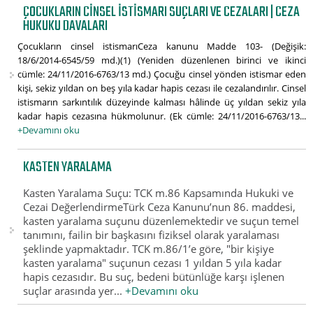
ÇOCUKLARIN CINSEL ISTISMARI SUÇLARI VE CEZALARI | CEZA
HUKUKU DAVALARI
Çocukların cinsel istismarıCeza kanunu Madde 103- (Değişik:
18/6/2014-6545/59 md.)(1) (Yeniden düzenlenen birinci ve ikinci
cümle: 24/11/2016-6763/13 md.) Çocuğu cinsel yönden istismar eden
kişi, sekiz yıldan on beş yıla kadar hapis cezası ile cezalandırılır. Cinsel
istismarın sarkıntılık düzeyinde kalması hâlinde üç yıldan sekiz yıla
kadar hapis cezasına hükmolunur. (Ek cümle: 24/11/2016-6763/13...
+Devamını oku
KASTEN YARALAMA
Kasten Yaralama Suçu: TCK m.86 Kapsamında Hukuki ve
Cezai DeğerlendirmeTürk Ceza Kanunu’nun 86. maddesi,
kasten yaralama suçunu düzenlemektedir ve suçun temel
tanımını, failin bir başkasını fiziksel olarak yaralaması
şeklinde yapmaktadır. TCK m.86/1’e göre, "bir kişiye
kasten yaralama" suçunun cezası 1 yıldan 5 yıla kadar
hapis cezasıdır. Bu suç, bedeni bütünlüğe karşı işlenen
suçlar arasında yer...
+Devamını oku