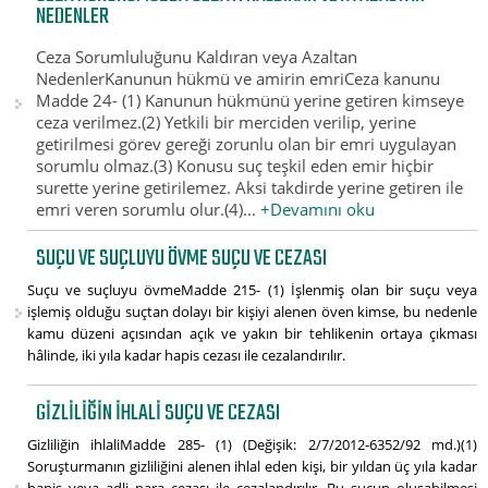
NEDENLER
Ceza Sorumluluğunu Kaldıran veya Azaltan
NedenlerKanunun hükmü ve amirin emriCeza kanunu
Madde 24- (1) Kanunun hükmünü yerine getiren kimseye
ceza verilmez.(2) Yetkili bir merciden verilip, yerine
getirilmesi görev gereği zorunlu olan bir emri uygulayan
sorumlu olmaz.(3) Konusu suç teşkil eden emir hiçbir
surette yerine getirilemez. Aksi takdirde yerine getiren ile
emri veren sorumlu olur.(4)...
+Devamını oku
SUÇU VE SUÇLUYU ÖVME SUÇU VE CEZASI
Suçu ve suçluyu övmeMadde 215- (1) İşlenmiş olan bir suçu veya
işlemiş olduğu suçtan dolayı bir kişiyi alenen öven kimse, bu nedenle
kamu düzeni açısından açık ve yakın bir tehlikenin ortaya çıkması
hâlinde, iki yıla kadar hapis cezası ile cezalandırılır.
GIZLILIĞIN IHLALI SUÇU VE CEZASI
Gizliliğin ihlaliMadde 285- (1) (Değişik: 2/7/2012-6352/92 md.)(1)
Soruşturmanın gizliliğini alenen ihlal eden kişi, bir yıldan üç yıla kadar