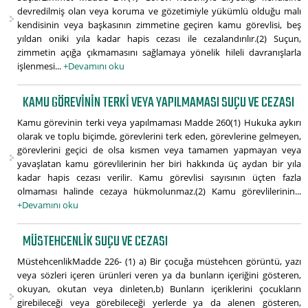
devredilmiş olan veya koruma ve gözetimiyle yükümlü olduğu malı
kendisinin veya başkasının zimmetine geçiren kamu görevlisi, beş
yıldan oniki yıla kadar hapis cezası ile cezalandırılır.(2) Suçun,
zimmetin açığa çıkmamasını sağlamaya yönelik hileli davranışlarla
işlenmesi...
+Devamını oku
KAMU GÖREVININ TERKI VEYA YAPILMAMASI SUÇU VE CEZASI
Kamu görevinin terki veya yapılmaması Madde 260(1) Hukuka aykırı
olarak ve toplu biçimde, görevlerini terk eden, görevlerine gelmeyen,
görevlerini geçici de olsa kısmen veya tamamen yapmayan veya
yavaşlatan kamu görevlilerinin her biri hakkında üç aydan bir yıla
kadar hapis cezası verilir. Kamu görevlisi sayısının üçten fazla
olmaması halinde cezaya hükmolunmaz.(2) Kamu görevlilerinin...
+Devamını oku
MÜSTEHCENLIK SUÇU VE CEZASI
MüstehcenlikMadde 226- (1) a) Bir çocuğa müstehcen görüntü, yazı
veya sözleri içeren ürünleri veren ya da bunların içeriğini gösteren,
okuyan, okutan veya dinleten,b) Bunların içeriklerini çocukların
girebileceği veya görebileceği yerlerde ya da alenen gösteren,