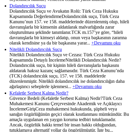
Dolandırıcılık Suçu
Dolandırıcılık Suçu ve Avukatın Rolü: Türk Ceza Hukuku
Kapsamında DeğerlendirmeDolandırıcılık suçu, Türk Ceza
Kanunu’nun 157. ve 158. maddelerinde düzenlenmiş olup, hileli
davranışlarla bir kimsenin aldatılarak malvarlığında zarar
oluşturulması şeklinde tanımlanır.TCK m.157’ye göre, “hileli
davranışlarla bir kimseyi aldatıp, onun veya başkasının zararına
olarak kendisine ya da bir başkasına yarar...
+Devamını oku
Nitelikli Dolandırıcılık Suçu
Nitelikli Dolandırıcılık Suçu ve Cezası: Türk Ceza Hukuku
Kapsamında Detaylı İncelemeNitelikli Dolandırıcılık Nedir?
Dolandırıcılık suçu, bir kişinin hileli davranışlarla başkasını
aldatarak haksız kazanç sağlamasıdır. Türk Ceza Kanunu’nda
(TCK) dolandırıcılık suçu, 157. ve 158. maddelerde
düzenlenmiştir. Nitelikli dolandırıcılık ise dolandırıcılığın daha
ağırlaştırıcı sebeplerle işlenmesi...
+Devamını oku
Kefaletle Serbest Kalma Nedir?
Güvence Bedeli (Kefaletle Serbest Kalma) Nedir?Türk Ceza
Muhakemesi Kanunu Çerçevesinde Akademik ve Açıklayıcı
İncelemeGirişCeza muhakemesi hukukunda, şüpheli veya
sanığın özgürlüğünün geçici olarak kısıtlanması mümkündür. Bu
amaçla uygulanan en yaygın koruma tedbiri tutuklamadır.
Ancak, özgürlük hakkı temel bir insan hakkı olduğundan,
tutuklamaya alternatif yollar da öngörülmüştür. İşte bu...