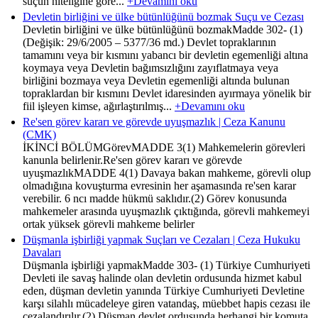
suçun niteliğine göre...
+Devamını oku
Devletin birliğini ve ülke bütünlüğünü bozmak Suçu ve Cezası
Devletin birliğini ve ülke bütünlüğünü bozmakMadde 302- (1)
(Değişik: 29/6/2005 – 5377/36 md.) Devlet topraklarının
tamamını veya bir kısmını yabancı bir devletin egemenliği altına
koymaya veya Devletin bağımsızlığını zayıflatmaya veya
birliğini bozmaya veya Devletin egemenliği altında bulunan
topraklardan bir kısmını Devlet idaresinden ayırmaya yönelik bir
fiil işleyen kimse, ağırlaştırılmış...
+Devamını oku
Re'sen görev kararı ve görevde uyuşmazlık | Ceza Kanunu
(CMK)
İKİNCİ BÖLÜMGörevMADDE 3(1) Mahkemelerin görevleri
kanunla belirlenir.Re'sen görev kararı ve görevde
uyuşmazlıkMADDE 4(1) Davaya bakan mahkeme, görevli olup
olmadığına kovuşturma evresinin her aşamasında re'sen karar
verebilir. 6 ncı madde hükmü saklıdır.(2) Görev konusunda
mahkemeler arasında uyuşmazlık çıktığında, görevli mahkemeyi
ortak yüksek görevli mahkeme belirler
Düşmanla işbirliği yapmak Suçları ve Cezaları | Ceza Hukuku
Davaları
Düşmanla işbirliği yapmakMadde 303- (1) Türkiye Cumhuriyeti
Devleti ile savaş halinde olan devletin ordusunda hizmet kabul
eden, düşman devletin yanında Türkiye Cumhuriyeti Devletine
karşı silahlı mücadeleye giren vatandaş, müebbet hapis cezası ile
cezalandırılır.(2) Düşman devlet ordusunda herhangi bir komuta