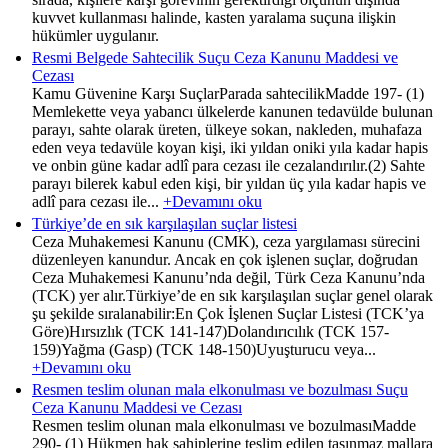
kuvvet kullanması halinde, kasten yaralama suçuna ilişkin
hükümler uygulanır.
Resmi Belgede Sahtecilik Suçu Ceza Kanunu Maddesi ve
Cezası
Kamu Güvenine Karşı SuçlarParada sahtecilikMadde 197- (1)
Memlekette veya yabancı ülkelerde kanunen tedavülde bulunan
parayı, sahte olarak üreten, ülkeye sokan, nakleden, muhafaza
eden veya tedavüle koyan kişi, iki yıldan oniki yıla kadar hapis
ve onbin güne kadar adlî para cezası ile cezalandırılır.(2) Sahte
parayı bilerek kabul eden kişi, bir yıldan üç yıla kadar hapis ve
adlî para cezası ile...
+Devamını oku
Türkiye’de en sık karşılaşılan suçlar listesi
Ceza Muhakemesi Kanunu (CMK), ceza yargılaması sürecini
düzenleyen kanundur. Ancak en çok işlenen suçlar, doğrudan
Ceza Muhakemesi Kanunu’nda değil, Türk Ceza Kanunu’nda
(TCK) yer alır.Türkiye’de en sık karşılaşılan suçlar genel olarak
şu şekilde sıralanabilir:En Çok İşlenen Suçlar Listesi (TCK’ya
Göre)Hırsızlık (TCK 141-147)Dolandırıcılık (TCK 157-
159)Yağma (Gasp) (TCK 148-150)Uyuşturucu veya...
+Devamını oku
Resmen teslim olunan mala elkonulması ve bozulması Suçu
Ceza Kanunu Maddesi ve Cezası
Resmen teslim olunan mala elkonulması ve bozulmasıMadde
290- (1) Hükmen hak sahiplerine teslim edilen taşınmaz mallara