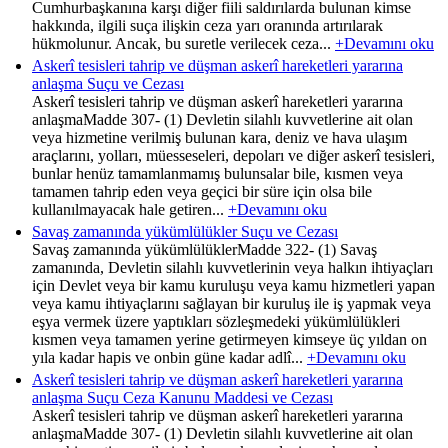
Cumhurbaşkanına karşı diğer fiili saldırılarda bulunan kimse
hakkında, ilgili suça ilişkin ceza yarı oranında artırılarak
hükmolunur. Ancak, bu suretle verilecek ceza...
+Devamını oku
Askerî tesisleri tahrip ve düşman askerî hareketleri yararına
anlaşma Suçu ve Cezası
Askerî tesisleri tahrip ve düşman askerî hareketleri yararına
anlaşmaMadde 307- (1) Devletin silahlı kuvvetlerine ait olan
veya hizmetine verilmiş bulunan kara, deniz ve hava ulaşım
araçlarını, yolları, müesseseleri, depoları ve diğer askerî tesisleri,
bunlar henüz tamamlanmamış bulunsalar bile, kısmen veya
tamamen tahrip eden veya geçici bir süre için olsa bile
kullanılmayacak hale getiren...
+Devamını oku
Savaş zamanında yükümlülükler Suçu ve Cezası
Savaş zamanında yükümlülüklerMadde 322- (1) Savaş
zamanında, Devletin silahlı kuvvetlerinin veya halkın ihtiyaçları
için Devlet veya bir kamu kuruluşu veya kamu hizmetleri yapan
veya kamu ihtiyaçlarını sağlayan bir kuruluş ile iş yapmak veya
eşya vermek üzere yaptıkları sözleşmedeki yükümlülükleri
kısmen veya tamamen yerine getirmeyen kimseye üç yıldan on
yıla kadar hapis ve onbin güne kadar adlî...
+Devamını oku
Askerî tesisleri tahrip ve düşman askerî hareketleri yararına
anlaşma Suçu Ceza Kanunu Maddesi ve Cezası
Askerî tesisleri tahrip ve düşman askerî hareketleri yararına
anlaşmaMadde 307- (1) Devletin silahlı kuvvetlerine ait olan