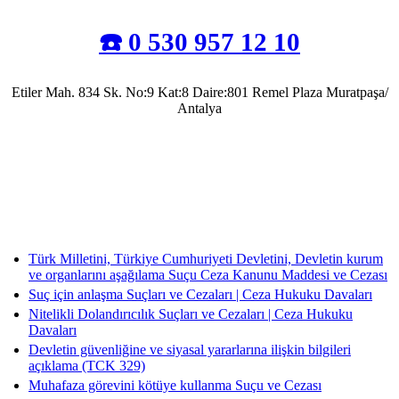
☎️ 0 530 957 12 10
Etiler Mah. 834 Sk. No:9 Kat:8 Daire:801 Remel Plaza Muratpaşa/
Antalya
Antalya Barosu’na kayıtlı olarak mesleki faaliyetlerini sürdürmekte olup, 2022 yılında
Av. Uğur Azap Hukuk Bürosunu kurarak adalete hizmet etmeye devam etmektedir.
Halen, Antalya'da Avukatlık görevini ifa ederek Kamu Hukuku alanında tezli yüksek
lisans çalışmalarını da sürdürmektedir.
Türk Milletini, Türkiye Cumhuriyeti Devletini, Devletin kurum
ve organlarını aşağılama Suçu Ceza Kanunu Maddesi ve Cezası
Suç için anlaşma Suçları ve Cezaları | Ceza Hukuku Davaları
Nitelikli Dolandırıcılık Suçları ve Cezaları | Ceza Hukuku
Davaları
Devletin güvenliğine ve siyasal yararlarına ilişkin bilgileri
açıklama (TCK 329)
Muhafaza görevini kötüye kullanma Suçu ve Cezası