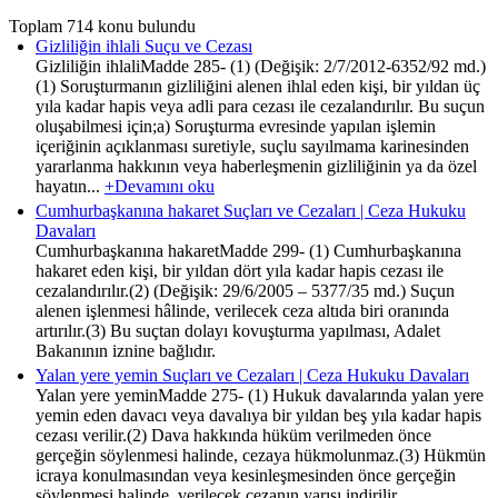
Toplam 714 konu bulundu
Gizliliğin ihlali Suçu ve Cezası
Gizliliğin ihlaliMadde 285- (1) (Değişik: 2/7/2012-6352/92 md.)
(1) Soruşturmanın gizliliğini alenen ihlal eden kişi, bir yıldan üç
yıla kadar hapis veya adli para cezası ile cezalandırılır. Bu suçun
oluşabilmesi için;a) Soruşturma evresinde yapılan işlemin
içeriğinin açıklanması suretiyle, suçlu sayılmama karinesinden
yararlanma hakkının veya haberleşmenin gizliliğinin ya da özel
hayatın...
+Devamını oku
Cumhurbaşkanına hakaret Suçları ve Cezaları | Ceza Hukuku
Davaları
Cumhurbaşkanına hakaretMadde 299- (1) Cumhurbaşkanına
hakaret eden kişi, bir yıldan dört yıla kadar hapis cezası ile
cezalandırılır.(2) (Değişik: 29/6/2005 – 5377/35 md.) Suçun
alenen işlenmesi hâlinde, verilecek ceza altıda biri oranında
artırılır.(3) Bu suçtan dolayı kovuşturma yapılması, Adalet
Bakanının iznine bağlıdır.
Yalan yere yemin Suçları ve Cezaları | Ceza Hukuku Davaları
Yalan yere yeminMadde 275- (1) Hukuk davalarında yalan yere
yemin eden davacı veya davalıya bir yıldan beş yıla kadar hapis
cezası verilir.(2) Dava hakkında hüküm verilmeden önce
gerçeğin söylenmesi halinde, cezaya hükmolunmaz.(3) Hükmün
icraya konulmasından veya kesinleşmesinden önce gerçeğin
söylenmesi halinde, verilecek cezanın yarısı indirilir.