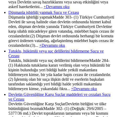
veya Devletin savaş hazırlıklarını veya savaş etkinliğini veya
askerî hareketlerini...
+Devamını oku
Düşmanla işbirliği yapmak Suçu ve Cezası
Düşmanla işbirliği yapmakMadde 303- (1) Türkiye Cumhuriyeti
Devleti ile savaş halinde olan devletin ordusunda hizmet kabul
eden, düşman devletin yanında Türkiye Cumhuriyeti Devletine
karşı silahlı mücadeleye giren vatandaş, müebbet hapis cezası ile
cezalandırılır.(2) Düşman devlet ordusunda herhangi bir komuta
görevi üstlenen vatandaş, ağırlaştırılmış müebbet hapis cezası ile
cezalandırılır.(3)...
+Devamını oku
Tutuklu, hükümlü veya suç delillerini bildirmeme Suçu ve
Cezası
Tutuklu, hükümlü veya suç delillerini bildirmemeMadde 284-
(1) Hakkında tutuklama kararı verilmiş olan veya hükümlü bir
kişinin bulunduğu yeri bildiği halde yetkili makamlara
bildirmeyen kimse, bir yıla kadar hapis cezası ile cezalandırılır.
(2) İşlenmiş olan bir suça ilişkin delil ve eserlerin başkaları
tarafından saklandığı yeri bildiği halde yetkili makamlara
bildirmeyen kimse, yukarıdaki fıkra...
+Devamını oku
Devletin Güvenliğine Karşı Suçlar maddeleri ve cezaları Suçu
ve Cezası
Devletin Güvenliğine Karşı SuçlarDevletin birliğini ve ülke
bütünlüğünü bozmakMadde 302- (1) (Değişik: 29/6/2005 –
5377/36 md.) Devlet topraklarının tamamını veya bir kısmını