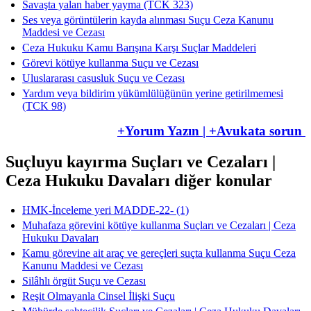
Savaşta yalan haber yayma (TCK 323)
Ses veya görüntülerin kayda alınması Suçu Ceza Kanunu
Maddesi ve Cezası
Ceza Hukuku Kamu Barışına Karşı Suçlar Maddeleri
Görevi kötüye kullanma Suçu ve Cezası
Uluslararası casusluk Suçu ve Cezası
Yardım veya bildirim yükümlülüğünün yerine getirilmemesi
(TCK 98)
+Yorum Yazın | +Avukata sorun
Suçluyu kayırma Suçları ve Cezaları |
Ceza Hukuku Davaları diğer konular
HMK-İnceleme yeri ​​​​​​​MADDE-22- (1)
Muhafaza görevini kötüye kullanma Suçları ve Cezaları | Ceza
Hukuku Davaları
Kamu görevine ait araç ve gereçleri suçta kullanma Suçu Ceza
Kanunu Maddesi ve Cezası
Silâhlı örgüt Suçu ve Cezası
Reşit Olmayanla Cinsel İlişki Suçu