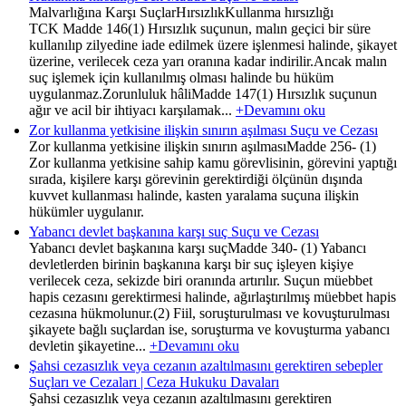
Malvarlığına Karşı SuçlarHırsızlıkKullanma hırsızlığı
TCK Madde 146(1) Hırsızlık suçunun, malın geçici bir süre
kullanılıp zilyedine iade edilmek üzere işlenmesi halinde, şikayet
üzerine, verilecek ceza yarı oranına kadar indirilir.Ancak malın
suç işlemek için kullanılmış olması halinde bu hüküm
uygulanmaz.Zorunluluk hâliMadde 147(1) Hırsızlık suçunun
ağır ve acil bir ihtiyacı karşılamak...
+Devamını oku
Zor kullanma yetkisine ilişkin sınırın aşılması Suçu ve Cezası
Zor kullanma yetkisine ilişkin sınırın aşılmasıMadde 256- (1)
Zor kullanma yetkisine sahip kamu görevlisinin, görevini yaptığı
sırada, kişilere karşı görevinin gerektirdiği ölçünün dışında
kuvvet kullanması halinde, kasten yaralama suçuna ilişkin
hükümler uygulanır.
Yabancı devlet başkanına karşı suç Suçu ve Cezası
Yabancı devlet başkanına karşı suçMadde 340- (1) Yabancı
devletlerden birinin başkanına karşı bir suç işleyen kişiye
verilecek ceza, sekizde biri oranında artırılır. Suçun müebbet
hapis cezasını gerektirmesi halinde, ağırlaştırılmış müebbet hapis
cezasına hükmolunur.(2) Fiil, soruşturulması ve kovuşturulması
şikayete bağlı suçlardan ise, soruşturma ve kovuşturma yabancı
devletin şikayetine...
+Devamını oku
Şahsi cezasızlık veya cezanın azaltılmasını gerektiren sebepler
Suçları ve Cezaları | Ceza Hukuku Davaları
Şahsi cezasızlık veya cezanın azaltılmasını gerektiren