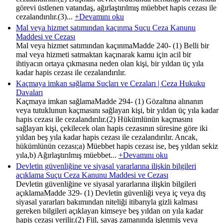
görevi üstlenen vatandaş, ağırlaştırılmış müebbet hapis cezası ile
cezalandırılır.(3)...
+Devamını oku
Mal veya hizmet satımından kaçınma Suçu Ceza Kanunu
Maddesi ve Cezası
Mal veya hizmet satımından kaçınmaMadde 240- (1) Belli bir
mal veya hizmeti satmaktan kaçınarak kamu için acil bir
ihtiyacın ortaya çıkmasına neden olan kişi, bir yıldan üç yıla
kadar hapis cezası ile cezalandırılır.
Kaçmaya imkan sağlama Suçları ve Cezaları | Ceza Hukuku
Davaları
Kaçmaya imkan sağlamaMadde 294- (1) Gözaltına alınanın
veya tutuklunun kaçmasını sağlayan kişi, bir yıldan üç yıla kadar
hapis cezası ile cezalandırılır.(2) Hükümlünün kaçmasını
sağlayan kişi, çekilecek olan hapis cezasının süresine göre iki
yıldan beş yıla kadar hapis cezası ile cezalandırılır. Ancak,
hükümlünün cezası;a) Müebbet hapis cezası ise, beş yıldan sekiz
yıla,b) Ağırlaştırılmış müebbet...
+Devamını oku
Devletin güvenliğine ve siyasal yararlarına ilişkin bilgileri
açıklama Suçu Ceza Kanunu Maddesi ve Cezası
Devletin güvenliğine ve siyasal yararlarına ilişkin bilgileri
açıklamaMadde 329- (1) Devletin güvenliği veya iç veya dış
siyasal yararları bakımından niteliği itibarıyla gizli kalması
gereken bilgileri açıklayan kimseye beş yıldan on yıla kadar
hapis cezası verilir.(2) Fiil, savaş zamanında işlenmiş veya