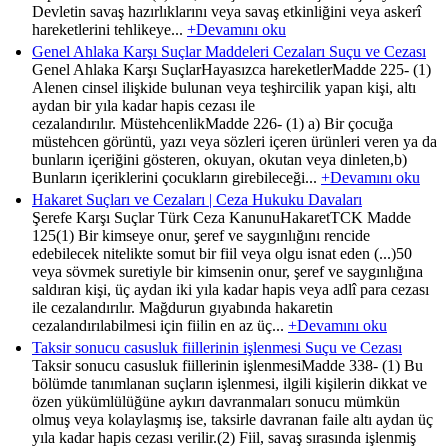
Devletin savaş hazırlıklarını veya savaş etkinliğini veya askerî
hareketlerini tehlikeye...
+Devamını oku
Genel Ahlaka Karşı Suçlar Maddeleri Cezaları Suçu ve Cezası
Genel Ahlaka Karşı SuçlarHayasızca hareketlerMadde 225- (1)
Alenen cinsel ilişkide bulunan veya teşhircilik yapan kişi, altı
aydan bir yıla kadar hapis cezası ile
cezalandırılır. MüstehcenlikMadde 226- (1) a) Bir çocuğa
müstehcen görüntü, yazı veya sözleri içeren ürünleri veren ya da
bunların içeriğini gösteren, okuyan, okutan veya dinleten,b)
Bunların içeriklerini çocukların girebileceği...
+Devamını oku
Hakaret Suçları ve Cezaları | Ceza Hukuku Davaları
Şerefe Karşı Suçlar Türk Ceza KanunuHakaretTCK Madde
125(1) Bir kimseye onur, şeref ve saygınlığını rencide
edebilecek nitelikte somut bir fiil veya olgu isnat eden (...)50
veya sövmek suretiyle bir kimsenin onur, şeref ve saygınlığına
saldıran kişi, üç aydan iki yıla kadar hapis veya adlî para cezası
ile cezalandırılır. Mağdurun gıyabında hakaretin
cezalandırılabilmesi için fiilin en az üç...
+Devamını oku
Taksir sonucu casusluk fiillerinin işlenmesi Suçu ve Cezası
Taksir sonucu casusluk fiillerinin işlenmesiMadde 338- (1) Bu
bölümde tanımlanan suçların işlenmesi, ilgili kişilerin dikkat ve
özen yükümlülüğüne aykırı davranmaları sonucu mümkün
olmuş veya kolaylaşmış ise, taksirle davranan faile altı aydan üç
yıla kadar hapis cezası verilir.(2) Fiil, savaş sırasında işlenmiş