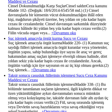
Maddesi ve Cezası
Cinsel Dokunulmazlığa Karşı SuçlarCinsel saldırıCeza kanunu
Madde 102- (Değişik: 18/6/2014-6545/58 md.) (1) Cinsel
davranışlarla bir kimsenin vücut dokunulmazlığını ihlâl eden
kişi, mağdurun şikâyeti üzerine, beş yıldan on yıla kadar hapis
cezası ile cezalandırılır. Cinsel davranışın sarkıntılık düzeyinde
kalması hâlinde iki yıldan beş yıla kadar hapis cezası verilir.(2)
Fiilin vücuda organ veya...
+Devamını oku
Suç işlemek amacıyla örgüt kurma Suçu ve Cezası
Suç işlemek amacıyla örgüt kurmaMadde 220- (1) Kanunun suç
saydığı fiilleri işlemek amacıyla örgüt kuranlar veya yönetenler,
örgütün yapısı, sahip bulunduğu üye sayısı ile araç ve gereç
bakımından amaç suçları işlemeye elverişli olması halinde, dört
yıldan sekiz yıla kadar hapis cezası ile cezalandırılır. Ancak,
örgütün varlığı için üye sayısının en az üç kişi olması gerekir.(2)
Suç işlemek...
+Devamını oku
Taksir sonucu casusluk fiillerinin işlenmesi Suçu Ceza Kanunu
Maddesi ve Cezası
Taksir sonucu casusluk fiillerinin işlenmesiMadde 338- (1) Bu
bölümde tanımlanan suçların işlenmesi, ilgili kişilerin dikkat ve
özen yükümlülüğüne aykırı davranmaları sonucu mümkün
olmuş veya kolaylaşmış ise, taksirle davranan faile altı aydan üç
yıla kadar hapis cezası verilir.(2) Fiil, savaş sırasında işlenmiş
veya Devletin savaş hazırlıklarını veya savaş etkinliğini veya
askerî hareketlerini...
+Devamını oku