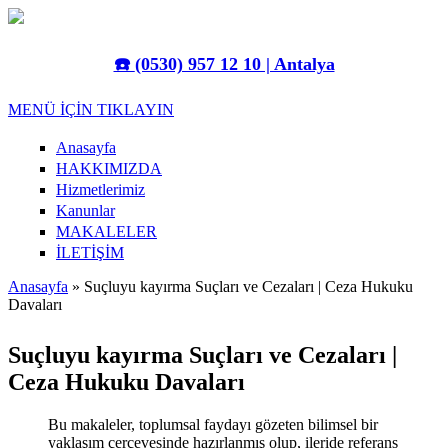
Ana içeriğe atla
☎️
(0530) 957 12 10 | Antalya
MENÜ İÇİN TIKLAYIN
Anasayfa
HAKKIMIZDA
Hizmetlerimiz
Kanunlar
MAKALELER
İLETİŞİM
Anasayfa
» Suçluyu kayırma Suçları ve Cezaları | Ceza Hukuku
Davaları
Buradasınız
Suçluyu kayırma Suçları ve Cezaları |
Ceza Hukuku Davaları
Bu makaleler, toplumsal faydayı gözeten bilimsel bir
yaklaşım çerçevesinde hazırlanmış olup, ileride referans