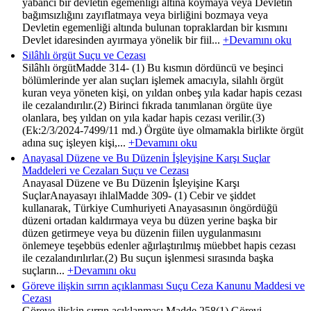
yabancı bir devletin egemenliği altına koymaya veya Devletin
bağımsızlığını zayıflatmaya veya birliğini bozmaya veya
Devletin egemenliği altında bulunan topraklardan bir kısmını
Devlet idaresinden ayırmaya yönelik bir fiil...
+Devamını oku
Silâhlı örgüt Suçu ve Cezası
Silâhlı örgütMadde 314- (1) Bu kısmın dördüncü ve beşinci
bölümlerinde yer alan suçları işlemek amacıyla, silahlı örgüt
kuran veya yöneten kişi, on yıldan onbeş yıla kadar hapis cezası
ile cezalandırılır.(2) Birinci fıkrada tanımlanan örgüte üye
olanlara, beş yıldan on yıla kadar hapis cezası verilir.(3)
(Ek:2/3/2024-7499/11 md.) Örgüte üye olmamakla birlikte örgüt
adına suç işleyen kişi,...
+Devamını oku
Anayasal Düzene ve Bu Düzenin İşleyişine Karşı Suçlar
Maddeleri ve Cezaları Suçu ve Cezası
Anayasal Düzene ve Bu Düzenin İşleyişine Karşı
SuçlarAnayasayı ihlalMadde 309- (1) Cebir ve şiddet
kullanarak, Türkiye Cumhuriyeti Anayasasının öngördüğü
düzeni ortadan kaldırmaya veya bu düzen yerine başka bir
düzen getirmeye veya bu düzenin fiilen uygulanmasını
önlemeye teşebbüs edenler ağırlaştırılmış müebbet hapis cezası
ile cezalandırılırlar.(2) Bu suçun işlenmesi sırasında başka
suçların...
+Devamını oku
Göreve ilişkin sırrın açıklanması Suçu Ceza Kanunu Maddesi ve
Cezası
Göreve ilişkin sırrın açıklanması Madde 258(1) Görevi