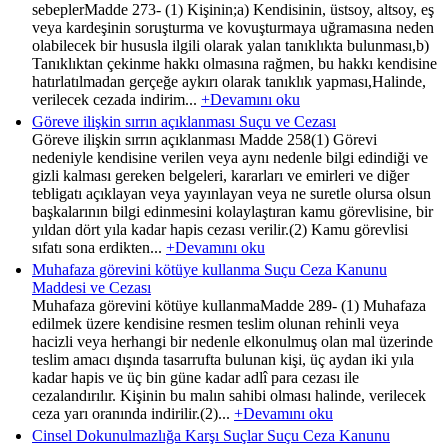
sebeplerMadde 273- (1) Kişinin;a) Kendisinin, üstsoy, altsoy, eş
veya kardeşinin soruşturma ve kovuşturmaya uğramasına neden
olabilecek bir hususla ilgili olarak yalan tanıklıkta bulunması,b)
Tanıklıktan çekinme hakkı olmasına rağmen, bu hakkı kendisine
hatırlatılmadan gerçeğe aykırı olarak tanıklık yapması,Halinde,
verilecek cezada indirim...
+Devamını oku
Göreve ilişkin sırrın açıklanması Suçu ve Cezası
Göreve ilişkin sırrın açıklanması Madde 258(1) Görevi
nedeniyle kendisine verilen veya aynı nedenle bilgi edindiği ve
gizli kalması gereken belgeleri, kararları ve emirleri ve diğer
tebligatı açıklayan veya yayınlayan veya ne suretle olursa olsun
başkalarının bilgi edinmesini kolaylaştıran kamu görevlisine, bir
yıldan dört yıla kadar hapis cezası verilir.(2) Kamu görevlisi
sıfatı sona erdikten...
+Devamını oku
Muhafaza görevini kötüye kullanma Suçu Ceza Kanunu
Maddesi ve Cezası
Muhafaza görevini kötüye kullanmaMadde 289- (1) Muhafaza
edilmek üzere kendisine resmen teslim olunan rehinli veya
hacizli veya herhangi bir nedenle elkonulmuş olan mal üzerinde
teslim amacı dışında tasarrufta bulunan kişi, üç aydan iki yıla
kadar hapis ve üç bin güne kadar adlî para cezası ile
cezalandırılır. Kişinin bu malın sahibi olması halinde, verilecek
ceza yarı oranında indirilir.(2)...
+Devamını oku
Cinsel Dokunulmazlığa Karşı Suçlar Suçu Ceza Kanunu