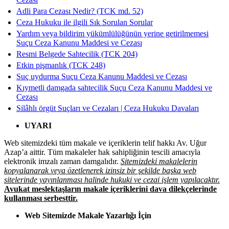
Adli Para Cezası Nedir? (TCK md. 52)
Ceza Hukuku ile ilgili Sık Sorulan Sorular
Yardım veya bildirim yükümlülüğünün yerine getirilmemesi
Suçu Ceza Kanunu Maddesi ve Cezası
Resmi Belgede Sahtecilik (TCK 204)
Etkin pişmanlık (TCK 248)
Suç uydurma Suçu Ceza Kanunu Maddesi ve Cezası
Kıymetli damgada sahtecilik Suçu Ceza Kanunu Maddesi ve
Cezası
Silâhlı örgüt Suçları ve Cezaları | Ceza Hukuku Davaları
UYARI
Web sitemizdeki tüm makale ve içeriklerin telif hakkı Av. Uğur
Azap’a aittir. Tüm makaleler hak sahipliğinin tescili amacıyla
elektronik imzalı zaman damgalıdır.
Sitemizdeki makalelerin
kopyalanarak veya özetlenerek izinsiz bir şekilde başka web
sitelerinde yayınlanması halinde hukuki ve cezai işlem yapılacaktır.
Avukat meslektaşların makale içeriklerini dava dilekçelerinde
kullanması serbesttir.
Web Sitemizde Makale Yazarlığı İçin