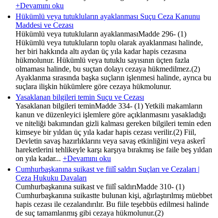
+Devamını oku
Hükümlü veya tutukluların ayaklanması Suçu Ceza Kanunu
Maddesi ve Cezası
Hükümlü veya tutukluların ayaklanmasıMadde 296- (1)
Hükümlü veya tutukluların toplu olarak ayaklanması halinde,
her biri hakkında altı aydan üç yıla kadar hapis cezasına
hükmolunur. Hükümlü veya tutuklu sayısının üçten fazla
olmaması halinde, bu suçtan dolayı cezaya hükmedilmez.(2)
Ayaklanma sırasında başka suçların işlenmesi halinde, ayrıca bu
suçlara ilişkin hükümlere göre cezaya hükmolunur.
Yasaklanan bilgileri temin Suçu ve Cezası
Yasaklanan bilgileri teminMadde 334- (1) Yetkili makamların
kanun ve düzenleyici işlemlere göre açıklanmasını yasakladığı
ve niteliği bakımından gizli kalması gereken bilgileri temin eden
kimseye bir yıldan üç yıla kadar hapis cezası verilir.(2) Fiil,
Devletin savaş hazırlıklarını veya savaş etkinliğini veya askerî
hareketlerini tehlikeyle karşı karşıya bırakmış ise faile beş yıldan
on yıla kadar...
+Devamını oku
Cumhurbaşkanına suikast ve fiilî saldırı Suçları ve Cezaları |
Ceza Hukuku Davaları
Cumhurbaşkanına suikast ve fiilî saldırıMadde 310- (1)
Cumhurbaşkanına suikastte bulunan kişi, ağırlaştırılmış müebbet
hapis cezası ile cezalandırılır. Bu fiile teşebbüs edilmesi halinde
de suç tamamlanmış gibi cezaya hükmolunur.(2)