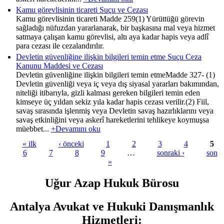
Kamu görevlisinin ticareti Suçu ve Cezası
Kamu görevlisinin ticareti Madde 259(1) Yürüttüğü görevin
sağladığı nüfuzdan yararlanarak, bir başkasına mal veya hizmet
satmaya çalışan kamu görevlisi, altı aya kadar hapis veya adlî
para cezası ile cezalandırılır.
Devletin güvenliğine ilişkin bilgileri temin etme Suçu Ceza
Kanunu Maddesi ve Cezası
Devletin güvenliğine ilişkin bilgileri temin etmeMadde 327- (1)
Devletin güvenliği veya iç veya dış siyasal yararları bakımından,
niteliği itibarıyla, gizli kalması gereken bilgileri temin eden
kimseye üç yıldan sekiz yıla kadar hapis cezası verilir.(2) Fiil,
savaş sırasında işlenmiş veya Devletin savaş hazırlıklarını veya
savaş etkinliğini veya askerî hareketlerini tehlikeye koymuşsa
müebbet...
+Devamını oku
« ilk
‹ önceki
1
2
3
4
5
6
7
8
9
…
sonraki ›
son
Sayfalar
»
Uğur Azap Hukuk Bürosu
Antalya Avukat ve Hukuki Danışmanlık
Hizmetleri
: