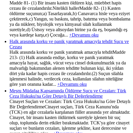
Madde 81- (1) Bir insanı kasten öldüren kişi, müebbet hapis
cezası ile cezalandırılır.Nitelikli hallerMadde 82- (1) Kasten
öldürme suçunun;a) Tasarlayarak,b) Canavarca hisle veya eziyet
çektirerek,c) Yangın, su baskını, tahrip, batırma veya bombalama
ya da nükleer, biyolojik veya kimyasal silah kullanmak
suretiyle,d) Üstsoy veya altsoydan birine ya da eş, boşandığı eş
veya kardeşe karşı,e) Çocuğa...
+Devamını oku
Halk arasında korku ve panik yaratmak amacıyla tehdit Suçu ve
Cezası
Halk arasında korku ve panik yaratmak amacıyla tehditMadde
213- (1) Halk arasında endişe, korku ve panik yaratmak
amacıyla hayat, sağlık, vücut veya cinsel dokunulmazlık ya da
malvarlığı bakımından alenen tehditte bulunan kişi, iki yıldan
dört yıla kadar hapis cezası ile cezalandırılır.(2) Suçun silahla
işlenmesi halinde, verilecek ceza, kullanılan silahın niteliğine
göre yarı oranına kadar...
+Devamını oku
Meşru Müdafaa Kapsamında Öldürme Suçu ve Cezaları: Türk
Ceza Hukuku'na Göre Detaylı Bir Değerlendirme
Cinayet Suçları ve Cezaları: Türk Ceza Hukuku'na Göre Detaylı
Bir DeğerlendirmeCinayet suçları, Türk Ceza Kanunu'nda
(TCK) en ağır cezalarla karşılanan fiiller arasında yer almaktadır.
Cinayet, bir insanı kasten öldürmek suretiyle işlenen bir suç
olup, toplumda derin etkiler bırakmaktadır. TCK'ya göre cinayet
suçları ve bunların cezaları, işlenme şekline, kast derecesine ve