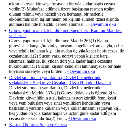
tekrar elkoyan kimseye üç aydan bir yıla kadar hapis cezası
verilir.(2) Muhafaza edilmek üzere başkasına resmen teslim
olunan rehinli veya hacizli veya herhangi bir nedenle
elkonulmuş olan taşınır malın bu kişinin elinden rızası dışında
alınması halinde hırsızlık, cebren alınması...
+Devamını oku
Görevi yaptırmamak için direnme Suçu Ceza Kanunu Maddesi
ve Cezası
Görevi yaptırmamak için direnme Madde 265(1) Kamu
görevlisine karşı görevini yapmasını engellemek amacıyla, cebir
veya tehdit kullanan kişi, altı aydan üç yıla kadar hapis cezası ile
cezalandırılır.(2) Suçun yargı görevi yapan kişilere karşı
işlenmesi halinde, iki yıldan dört yıla kadar hapis cezasına
hükmolunur.(3) Suçun, kişinin kendisini tanınmayacak bir hale
koyması suretiyle veya birden...
+Devamını oku
Devlet sırlarından yararlanma, Devlet hizmetlerinde
sadakatsizlik Suçları ve Cezaları | Ceza Hukuku Davaları
Devlet sırlarından yararlanma, Devlet hizmetlerinde
sadakatsizlikMadde 333- (1) Görevi dolayısıyla öğrendiği ve
Devletin güvenliğinin gizli kalmasını gerektirdiği fenni keşif
veya yeni buluşları veya sınai yenilikleri kendisinin veya
başkasının yararına kullanan veya kullanılmasını sağlayan kişi,
beş yıldan on yıla kadar hapis ve üçbin güne kadar adlî para
cezası ile cezalandırılır.(2) Fiil,...
+Devamını oku
Kasten Öldürme Suçu ve Cezası