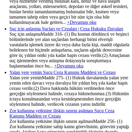
veya hizmetine verilmiş bulunan kara, deniz ve hava ulaşım
araçlarını, yolları, müesseseleri, depoları ve diğer askerî tesisleri,
bunlar henüz tamamlanmamış bulunsalar bile, kısmen veya
tamamen tahrip eden veya geçici bir süre için olsa bile
kullanılmayacak hale getiren...
+Devamını oku
Suç için anlaşma Suçları ve Cezaları | Ceza Hukuku Davaları
Suç için anlaşmaMadde 316- (1) Bu kısmın dördüncü ve beşinci
bölümlerinde yer alan suçlardan herhangi birini elverişli
vasıtalarla işlemek üzere iki veya daha fazla kişi, maddi olgularla
belirlenen bir biçimde anlaşırlarsa, suçların ağırlık derecesine
göre üç yıldan oniki yıla kadar hapis cezası verilir.(2) Amaçlanan
suç işlenmeden veya anlaşma dolayısıyla soruşturmaya
başlanmadan önce bu...
+Devamını oku
Yalan yere yemin Suçu Ceza Kanunu Maddesi ve Cezası
Yalan yere yeminMadde 275- (1) Hukuk davalarında yalan yere
yemin eden davacı veya davalıya bir yıldan beş yıla kadar hapis
cezası verilir.(2) Dava hakkında hüküm verilmeden önce
gerçeğin söylenmesi halinde, cezaya hükmolunmaz.(3) Hükmün
icraya konulmasından veya kesinleşmesinden önce gerçeğin
söylenmesi halinde, verilecek cezanın yarısı indirilir.
Zor kullanma yetkisine ilişkin sınırın aşılması Suçu Ceza
Kanunu Maddesi ve Cezası
Zor kullanma yetkisine ilişkin sınırın aşılmasıMadde 256- (1)
Zor kullanma yetkisine sahip kamu görevlisinin, görevini yaptığı
sırada, kişilere karşı görevinin gerektirdiği ölçünün dışında