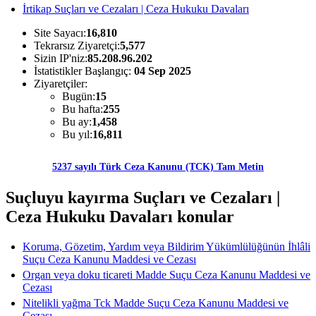
İrtikap Suçları ve Cezaları | Ceza Hukuku Davaları
Site Sayacı:
16,810
Tekrarsız Ziyaretçi:
5,577
Sizin IP'niz:
85.208.96.202
İstatistikler Başlangıç:
04 Sep 2025
Ziyaretçiler:
Bugün:
15
Bu hafta:
255
Bu ay:
1,458
Bu yıl:
16,811
5237 sayılı Türk Ceza Kanunu (TCK) Tam Metin
Suçluyu kayırma Suçları ve Cezaları |
Ceza Hukuku Davaları konular
Koruma, Gözetim, Yardım veya Bildirim Yükümlülüğünün İhlâli
Suçu Ceza Kanunu Maddesi ve Cezası
Organ veya doku ticareti Madde Suçu Ceza Kanunu Maddesi ve
Cezası
Nitelikli yağma Tck Madde Suçu Ceza Kanunu Maddesi ve
Cezası