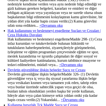
nedeniyle kendisine verilen veya aynı nedenle bilgi edindiği ve
gizli kalması gereken belgeleri, kararları ve emirleri ve diğer
tebligatı açıklayan veya yayınlayan veya ne suretle olursa olsun
başkalarının bilgi edinmesini kolaylaştıran kamu görevlisine, bir
yıldan dört yıla kadar hapis cezası verilir.(2) Kamu görevlisi
sıfatı sona erdikten...
+Devamını oku
Hak kullanımını ve beslenmeyi engelleme Suçları ve Cezaları |
Ceza Hukuku Davaları
Hak kullanımını ve beslenmeyi engellemeMadde 298- (1) Ceza
infaz kurumları ve tutukevlerinde bulunan hükümlü ve
tutukluların haberleşmelerini, ziyaretçileriyle görüşmelerini,
iyileştirme ve eğitim programları çerçevesinde eğitim ve spor,
meslek kazandırma ve işyurdu çalışmaları ile diğer sosyal ve
kültürel faaliyetlere katılmalarını, kurum tabibince muayene ve
tedavi edilmelerini, müdafi veya...
+Devamını oku
Devletin güvenliğine ilişkin belgeler Suçu ve Cezası
Devletin güvenliğine ilişkin belgelerMadde 326- (1) Devletin
güvenliğine veya iç veya dış siyasal yararlarına ilişkin belge
veya vesikaları kısmen veya tamamen yok eden, tahrip eden
veya bunlar üzerinde sahtecilik yapan veya geçici de olsa,
bunları tahsis olundukları yerden başka bir yerde kullanan,
hileyle alan veya çalan kimseye sekiz yıldan oniki yıla kadar
hapis cezası verilir.(2) Yukarıdaki...
+Devamını oku
Kullanma hırsızlığı Tck Madde Suçu ve Cezası