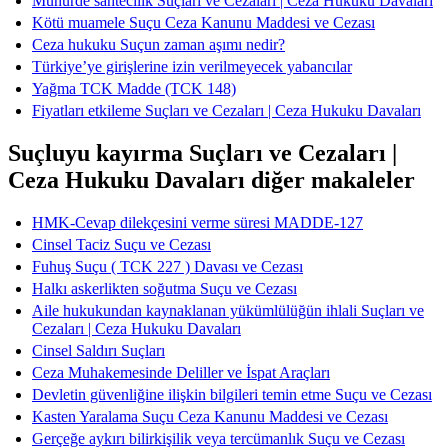
Mühürde sahtecilik Suçları ve Cezaları | Ceza Hukuku Davaları
Kötü muamele Suçu Ceza Kanunu Maddesi ve Cezası
Ceza hukuku Suçun zaman aşımı nedir?
Türkiye’ye girişlerine izin verilmeyecek yabancılar
Yağma TCK Madde (TCK 148)
Fiyatları etkileme Suçları ve Cezaları | Ceza Hukuku Davaları
Suçluyu kayırma Suçları ve Cezaları |
Ceza Hukuku Davaları diğer makaleler
HMK-Cevap dilekçesini verme süresi ​​​​​​​MADDE-127
Cinsel Taciz Suçu ve Cezası
Fuhuş Suçu ( TCK 227 ) Davası ve Cezası
Halkı askerlikten soğutma Suçu ve Cezası
Aile hukukundan kaynaklanan yükümlülüğün ihlali Suçları ve
Cezaları | Ceza Hukuku Davaları
Cinsel Saldırı Suçları
Ceza Muhakemesinde Deliller ve İspat Araçları
Devletin güvenliğine ilişkin bilgileri temin etme Suçu ve Cezası
Kasten Yaralama Suçu Ceza Kanunu Maddesi ve Cezası
Gerçeğe aykırı bilirkişilik veya tercümanlık Suçu ve Cezası