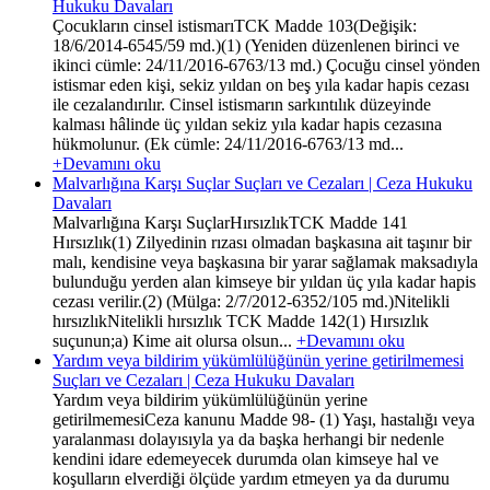
Hukuku Davaları
Çocukların cinsel istismarıTCK Madde 103(Değişik:
18/6/2014-6545/59 md.)(1) (Yeniden düzenlenen birinci ve
ikinci cümle: 24/11/2016-6763/13 md.) Çocuğu cinsel yönden
istismar eden kişi, sekiz yıldan on beş yıla kadar hapis cezası
ile cezalandırılır. Cinsel istismarın sarkıntılık düzeyinde
kalması hâlinde üç yıldan sekiz yıla kadar hapis cezasına
hükmolunur. (Ek cümle: 24/11/2016-6763/13 md...
+Devamını oku
Malvarlığına Karşı Suçlar Suçları ve Cezaları | Ceza Hukuku
Davaları
Malvarlığına Karşı SuçlarHırsızlıkTCK Madde 141
Hırsızlık(1) Zilyedinin rızası olmadan başkasına ait taşınır bir
malı, kendisine veya başkasına bir yarar sağlamak maksadıyla
bulunduğu yerden alan kimseye bir yıldan üç yıla kadar hapis
cezası verilir.(2) (Mülga: 2/7/2012-6352/105 md.)Nitelikli
hırsızlıkNitelikli hırsızlık TCK Madde 142(1) Hırsızlık
suçunun;a) Kime ait olursa olsun...
+Devamını oku
Yardım veya bildirim yükümlülüğünün yerine getirilmemesi
Suçları ve Cezaları | Ceza Hukuku Davaları
Yardım veya bildirim yükümlülüğünün yerine
getirilmemesiCeza kanunu Madde 98- (1) Yaşı, hastalığı veya
yaralanması dolayısıyla ya da başka herhangi bir nedenle
kendini idare edemeyecek durumda olan kimseye hal ve
koşulların elverdiği ölçüde yardım etmeyen ya da durumu