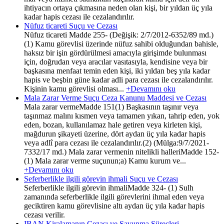
ihtiyacın ortaya çıkmasına neden olan kişi, bir yıldan üç yıla
kadar hapis cezası ile cezalandırılır.
Nüfuz ticareti Suçu ve Cezası
Nüfuz ticareti Madde 255- (Değişik: 2/7/2012-6352/89 md.)
(1) Kamu görevlisi üzerinde nüfuz sahibi olduğundan bahisle,
haksız bir işin gördürülmesi amacıyla girişimde bulunması
için, doğrudan veya aracılar vasıtasıyla, kendisine veya bir
başkasına menfaat temin eden kişi, iki yıldan beş yıla kadar
hapis ve beşbin güne kadar adli para cezası ile cezalandırılır.
Kişinin kamu görevlisi olması...
+Devamını oku
Mala Zarar Verme Suçu Ceza Kanunu Maddesi ve Cezası
Mala zarar vermeMadde 151(1) Başkasının taşınır veya
taşınmaz malını kısmen veya tamamen yıkan, tahrip eden, yok
eden, bozan, kullanılamaz hale getiren veya kirleten kişi,
mağdurun şikayeti üzerine, dört aydan üç yıla kadar hapis
veya adlî para cezası ile cezalandırılır.(2) (Mülga:9/7/2021-
7332/17 md.) Mala zarar vermenin nitelikli halleriMadde 152-
(1) Mala zarar verme suçunun;a) Kamu kurum ve...
+Devamını oku
Seferberlikle ilgili görevin ihmali Suçu ve Cezası
Seferberlikle ilgili görevin ihmaliMadde 324- (1) Sulh
zamanında seferberlikle ilgili görevlerini ihmal eden veya
geciktiren kamu görevlisine altı aydan üç yıla kadar hapis
cezası verilir.
IBAN Kiralamanın Cezası ve Savunma Süreçleri