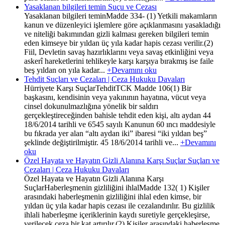
Yasaklanan bilgileri temin Suçu ve Cezası
Yasaklanan bilgileri teminMadde 334- (1) Yetkili makamların
kanun ve düzenleyici işlemlere göre açıklanmasını yasakladığı
ve niteliği bakımından gizli kalması gereken bilgileri temin
eden kimseye bir yıldan üç yıla kadar hapis cezası verilir.(2)
Fiil, Devletin savaş hazırlıklarını veya savaş etkinliğini veya
askerî hareketlerini tehlikeyle karşı karşıya bırakmış ise faile
beş yıldan on yıla kadar...
+Devamını oku
Tehdit Suçları ve Cezaları | Ceza Hukuku Davaları
Hürriyete Karşı SuçlarTehditTCK Madde 106(1) Bir
başkasını, kendisinin veya yakınının hayatına, vücut veya
cinsel dokunulmazlığına yönelik bir saldırı
gerçekleştireceğinden bahisle tehdit eden kişi, altı aydan 44
18/6/2014 tarihli ve 6545 sayılı Kanunun 60 ıncı maddesiyle
bu fıkrada yer alan “altı aydan iki” ibaresi “iki yıldan beş”
şeklinde değiştirilmiştir. 45 18/6/2014 tarihli ve...
+Devamını
oku
Özel Hayata ve Hayatın Gizli Alanına Karşı Suçlar Suçları ve
Cezaları | Ceza Hukuku Davaları
Özel Hayata ve Hayatın Gizli Alanına Karşı
SuçlarHaberleşmenin gizliliğini ihlalMadde 132( 1) Kişiler
arasındaki haberleşmenin gizliliğini ihlal eden kimse, bir
yıldan üç yıla kadar hapis cezası ile cezalandırılır. Bu gizlilik
ihlali haberleşme içeriklerinin kaydı suretiyle gerçekleşirse,
verilecek ceza bir kat artırılır.(2) Kişiler arasındaki haberleşme