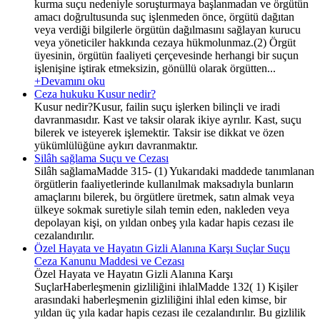
kurma suçu nedeniyle soruşturmaya başlanmadan ve örgütün
amacı doğrultusunda suç işlenmeden önce, örgütü dağıtan
veya verdiği bilgilerle örgütün dağılmasını sağlayan kurucu
veya yöneticiler hakkında cezaya hükmolunmaz.(2) Örgüt
üyesinin, örgütün faaliyeti çerçevesinde herhangi bir suçun
işlenişine iştirak etmeksizin, gönüllü olarak örgütten...
+Devamını oku
Ceza hukuku Kusur nedir?
Kusur nedir?Kusur, failin suçu işlerken bilinçli ve iradi
davranmasıdır. Kast ve taksir olarak ikiye ayrılır. Kast, suçu
bilerek ve isteyerek işlemektir. Taksir ise dikkat ve özen
yükümlülüğüne aykırı davranmaktır.
Silâh sağlama Suçu ve Cezası
Silâh sağlamaMadde 315- (1) Yukarıdaki maddede tanımlanan
örgütlerin faaliyetlerinde kullanılmak maksadıyla bunların
amaçlarını bilerek, bu örgütlere üretmek, satın almak veya
ülkeye sokmak suretiyle silah temin eden, nakleden veya
depolayan kişi, on yıldan onbeş yıla kadar hapis cezası ile
cezalandırılır.
Özel Hayata ve Hayatın Gizli Alanına Karşı Suçlar Suçu
Ceza Kanunu Maddesi ve Cezası
Özel Hayata ve Hayatın Gizli Alanına Karşı
SuçlarHaberleşmenin gizliliğini ihlalMadde 132( 1) Kişiler
arasındaki haberleşmenin gizliliğini ihlal eden kimse, bir
yıldan üç yıla kadar hapis cezası ile cezalandırılır. Bu gizlilik