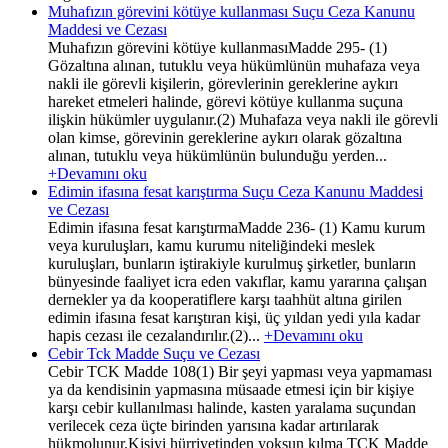
Muhafızın görevini kötüye kullanması Suçu Ceza Kanunu
Maddesi ve Cezası
Muhafızın görevini kötüye kullanmasıMadde 295- (1)
Gözaltına alınan, tutuklu veya hükümlünün muhafaza veya
nakli ile görevli kişilerin, görevlerinin gereklerine aykırı
hareket etmeleri halinde, görevi kötüye kullanma suçuna
ilişkin hükümler uygulanır.(2) Muhafaza veya nakli ile görevli
olan kimse, görevinin gereklerine aykırı olarak gözaltına
alınan, tutuklu veya hükümlünün bulunduğu yerden...
+Devamını oku
Edimin ifasına fesat karıştırma Suçu Ceza Kanunu Maddesi
ve Cezası
Edimin ifasına fesat karıştırmaMadde 236- (1) Kamu kurum
veya kuruluşları, kamu kurumu niteliğindeki meslek
kuruluşları, bunların iştirakiyle kurulmuş şirketler, bunların
bünyesinde faaliyet icra eden vakıflar, kamu yararına çalışan
dernekler ya da kooperatiflere karşı taahhüt altına girilen
edimin ifasına fesat karıştıran kişi, üç yıldan yedi yıla kadar
hapis cezası ile cezalandırılır.(2)...
+Devamını oku
Cebir Tck Madde Suçu ve Cezası
Cebir TCK Madde 108(1) Bir şeyi yapması veya yapmaması
ya da kendisinin yapmasına müsaade etmesi için bir kişiye
karşı cebir kullanılması halinde, kasten yaralama suçundan
verilecek ceza üçte birinden yarısına kadar artırılarak
hükmolunur.Kişiyi hürriyetinden yoksun kılma TCK Madde