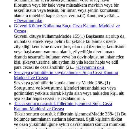
filosunun veya bir kale veya müstahkem mevkiin veya bir
askerî üssün veya tesisin, bir liman veya şehrin komutasını
alanlara müebbet hapis cezası verilir.(2) Kanunen yetkili...
+Devamını oku
Güveni Kötüye Kullanma Suçu Ceza Kanunu Maddesi ve
Cezası
Güveni kötüye kullanmaMadde 155(1) Başkasına ait olup da,
muhafaza etmek veya belirli bir şekilde kullanmak üzere
zilyedliği kendisine devredilmiş olan mal üzerinde, kendisinin
veya başkasının yararına olarak, zilyedliğin devri amacı
dışında tasarrufta bulunan veya bu devir olgusunu inkar eden
kişi, şikayet üzerine, altı aydan iki yıla kadar hapis ve adlî
para cezası ile cezalandırılır. (2)...
+Devamını oku
Ses veya görüntülerin kayda alınması Suçu Ceza Kanunu
Maddesi ve Cezası
Ses veya görüntülerin kayda alınmasıMadde 286- (1)
Soruşturma ve kovuşturma işlemleri sırasındaki ses veya
görüntüleri yetkisiz olarak kayda alan veya nakleden kişi, altı
aya kadar hapis cezası ile cezalandırılır.
Taksir sonucu casusluk fiillerinin işlenmesi Suçu Ceza
Kanunu Maddesi ve Cezası
Taksir sonucu casusluk fiillerinin işlenmesiMadde 338- (1) Bu
bölümde tanımlanan suçların işlenmesi, ilgili kişilerin dikkat
ve özen yükümlülüğüne aykırı davranmaları sonucu mümkün