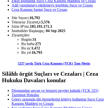
Etkin pişmanlık Suçu Ceza Kanunu Maddesi ve Cezası
Adil yargılamayı etkilemeye teşebbüs Suçu ve Cezası
Ceza Kanunu Şantaj Suçu ve Cezası
Site Sayacı:
16,792
Tekrarsız Ziyaretçi:
5,576
Sizin IP'niz:
185.191.171.3
İstatistikler Başlangıç:
04 Sep 2025
Ziyaretçiler:
Bugün:
31
Bu hafta:
275
Bu ay:
1,472
Bu yıl:
16,793
5237 sayılı Türk Ceza Kanunu (TCK) Tam Metin
Silâhlı örgüt Suçları ve Cezaları | Ceza
Hukuku Davaları konular
Düşmandan unvan ve benzeri payeler kabulü (TCK 325)
Tazminat Hukuku
Görev sırasında din hizmetlerini kötüye kullanma Suçu Ceza
Kanunu Maddesi ve Cezası
Suç uydurma Suçu Ceza Kanunu Maddesi ve Cezası