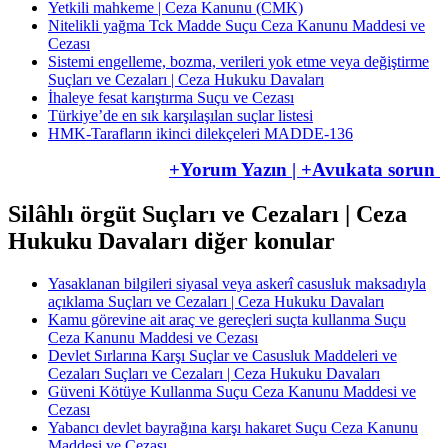
Yetkili mahkeme | Ceza Kanunu (CMK)
Nitelikli yağma Tck Madde Suçu Ceza Kanunu Maddesi ve
Cezası
Sistemi engelleme, bozma, verileri yok etme veya değiştirme
Suçları ve Cezaları | Ceza Hukuku Davaları
İhaleye fesat karıştırma Suçu ve Cezası
Türkiye’de en sık karşılaşılan suçlar listesi
HMK-Tarafların ikinci dilekçeleri ​​​​​​​MADDE-136
+Yorum Yazın | +Avukata sorun
Silâhlı örgüt Suçları ve Cezaları | Ceza
Hukuku Davaları diğer konular
Yasaklanan bilgileri siyasal veya askerî casusluk maksadıyla
açıklama Suçları ve Cezaları | Ceza Hukuku Davaları
Kamu görevine ait araç ve gereçleri suçta kullanma Suçu
Ceza Kanunu Maddesi ve Cezası
Devlet Sırlarına Karşı Suçlar ve Casusluk Maddeleri ve
Cezaları Suçları ve Cezaları | Ceza Hukuku Davaları
Güveni Kötüye Kullanma Suçu Ceza Kanunu Maddesi ve
Cezası
Yabancı devlet bayrağına karşı hakaret Suçu Ceza Kanunu
Maddesi ve Cezası