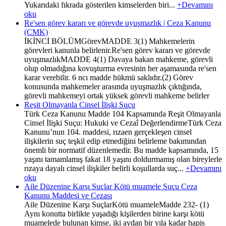
Yukarıdaki fıkrada gösterilen kimselerden biri...
+Devamını
oku
Re'sen görev kararı ve görevde uyuşmazlık | Ceza Kanunu
(CMK)
İKİNCİ BÖLÜMGörevMADDE 3(1) Mahkemelerin
görevleri kanunla belirlenir.Re'sen görev kararı ve görevde
uyuşmazlıkMADDE 4(1) Davaya bakan mahkeme, görevli
olup olmadığına kovuşturma evresinin her aşamasında re'sen
karar verebilir. 6 ncı madde hükmü saklıdır.(2) Görev
konusunda mahkemeler arasında uyuşmazlık çıktığında,
görevli mahkemeyi ortak yüksek görevli mahkeme belirler
Reşit Olmayanla Cinsel İlişki Suçu
Türk Ceza Kanunu Madde 104 Kapsamında Reşit Olmayanla
Cinsel İlişki Suçu: Hukuki ve Cezaî DeğerlendirmeTürk Ceza
Kanunu’nun 104. maddesi, rızaen gerçekleşen cinsel
ilişkilerin suç teşkil edip etmediğini belirleme bakımından
önemli bir normatif düzenlemedir. Bu madde kapsamında, 15
yaşını tamamlamış fakat 18 yaşını doldurmamış olan bireylerle
rızaya dayalı cinsel ilişkiler belirli koşullarda suç...
+Devamını
oku
Aile Düzenine Karşı Suçlar Kötü muamele Suçu Ceza
Kanunu Maddesi ve Cezası
Aile Düzenine Karşı SuçlarKötü muameleMadde 232- (1)
Aynı konutta birlikte yaşadığı kişilerden birine karşı kötü
muamelede bulunan kimse, iki aydan bir yıla kadar hapis