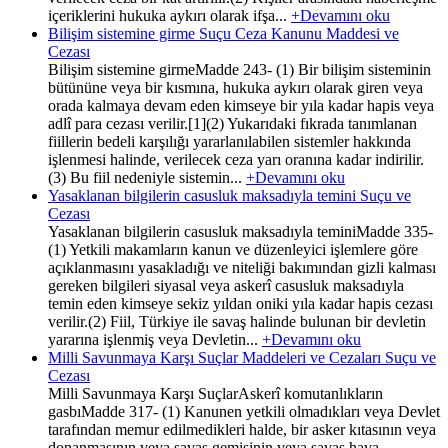
içeriklerini hukuka aykırı olarak ifşa...
+Devamını oku
Bilişim sistemine girme Suçu Ceza Kanunu Maddesi ve
Cezası
Bilişim sistemine girmeMadde 243- (1) Bir bilişim sisteminin
bütününe veya bir kısmına, hukuka aykırı olarak giren veya
orada kalmaya devam eden kimseye bir yıla kadar hapis veya
adlî para cezası verilir.[1](2) Yukarıdaki fıkrada tanımlanan
fiillerin bedeli karşılığı yararlanılabilen sistemler hakkında
işlenmesi halinde, verilecek ceza yarı oranına kadar indirilir.
(3) Bu fiil nedeniyle sistemin...
+Devamını oku
Yasaklanan bilgilerin casusluk maksadıyla temini Suçu ve
Cezası
Yasaklanan bilgilerin casusluk maksadıyla teminiMadde 335-
(1) Yetkili makamların kanun ve düzenleyici işlemlere göre
açıklanmasını yasakladığı ve niteliği bakımından gizli kalması
gereken bilgileri siyasal veya askerî casusluk maksadıyla
temin eden kimseye sekiz yıldan oniki yıla kadar hapis cezası
verilir.(2) Fiil, Türkiye ile savaş halinde bulunan bir devletin
yararına işlenmiş veya Devletin...
+Devamını oku
Milli Savunmaya Karşı Suçlar Maddeleri ve Cezaları Suçu ve
Cezası
Milli Savunmaya Karşı SuçlarAskerî komutanlıkların
gasbıMadde 317- (1) Kanunen yetkili olmadıkları veya Devlet
tarafından memur edilmedikleri halde, bir asker kıtasının veya
donanmasının veya savaş gemisinin veya savaş hava