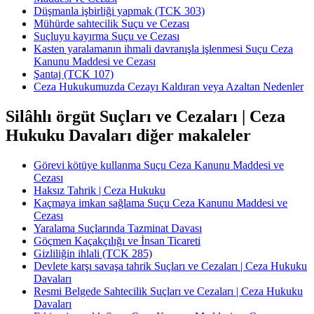
Düşmanla işbirliği yapmak (TCK 303)
Mühürde sahtecilik Suçu ve Cezası
Suçluyu kayırma Suçu ve Cezası
Kasten yaralamanın ihmali davranışla işlenmesi Suçu Ceza
Kanunu Maddesi ve Cezası
Şantaj (TCK 107)
Ceza Hukukumuzda Cezayı Kaldıran veya Azaltan Nedenler
Silâhlı örgüt Suçları ve Cezaları | Ceza
Hukuku Davaları diğer makaleler
Görevi kötüye kullanma Suçu Ceza Kanunu Maddesi ve
Cezası
Haksız Tahrik | Ceza Hukuku
Kaçmaya imkan sağlama Suçu Ceza Kanunu Maddesi ve
Cezası
Yaralama Suçlarında Tazminat Davası
Göçmen Kaçakçılığı ve İnsan Ticareti
Gizliliğin ihlali (TCK 285)
Devlete karşı savaşa tahrik Suçları ve Cezaları | Ceza Hukuku
Davaları
Resmi Belgede Sahtecilik Suçları ve Cezaları | Ceza Hukuku
Davaları