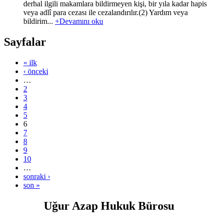
derhal ilgili makamlara bildirmeyen kişi, bir yıla kadar hapis
veya adlî para cezası ile cezalandırılır.(2) Yardım veya
bildirim...
+Devamını oku
Sayfalar
« ilk
‹ önceki
…
2
3
4
5
6
7
8
9
10
…
sonraki ›
son »
Uğur Azap Hukuk Bürosu