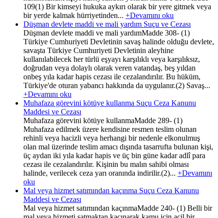
109(1) Bir kimseyi hukuka aykırı olarak bir yere gitmek veya
bir yerde kalmak hürriyetinden...
+Devamını oku
Düşman devlete maddi ve mali yardım Suçu ve Cezası
Düşman devlete maddi ve mali yardımMadde 308- (1)
Türkiye Cumhuriyeti Devletinin savaş halinde olduğu devlete,
savaşta Türkiye Cumhuriyeti Devletinin aleyhine
kullanılabilecek her türlü eşyayı karşılıklı veya karşılıksız,
doğrudan veya dolaylı olarak veren vatandaş, beş yıldan
onbeş yıla kadar hapis cezası ile cezalandırılır. Bu hüküm,
Türkiye'de oturan yabancı hakkında da uygulanır.(2) Savaş...
+Devamını oku
Muhafaza görevini kötüye kullanma Suçu Ceza Kanunu
Maddesi ve Cezası
Muhafaza görevini kötüye kullanmaMadde 289- (1)
Muhafaza edilmek üzere kendisine resmen teslim olunan
rehinli veya hacizli veya herhangi bir nedenle elkonulmuş
olan mal üzerinde teslim amacı dışında tasarrufta bulunan kişi,
üç aydan iki yıla kadar hapis ve üç bin güne kadar adlî para
cezası ile cezalandırılır. Kişinin bu malın sahibi olması
halinde, verilecek ceza yarı oranında indirilir.(2)...
+Devamını
oku
Mal veya hizmet satımından kaçınma Suçu Ceza Kanunu
Maddesi ve Cezası
Mal veya hizmet satımından kaçınmaMadde 240- (1) Belli bir
mal veya hizmeti satmaktan kaçınarak kamu için acil bir