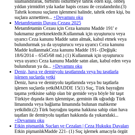
silahlandırarak, birbirini öldürmeye tahrik eden kişi, onbeş
yıldan yirmidört yıla kadar hapis cezası ile cezalandırılır.(3)
Tahrik konusu suçların işlenmesi halinde, tahrik eden kişi, bu
suçlara azmettiren...
+Devamını oku
Metamfetamin Davası Cezası 2025
Metamfetamin Cezası için Ceza kanunu Madde 191' e
bakmamız gerekmektedir.Kullanmak için uyuşturucu veya
uyarıcı Ceza kanunu Madde satın almak, kabul etmek veya
bulundurmak ya da uyuşturucu veya uyarıcı Ceza kanunu
Madde kullanmakCeza kanunu Madde 191- (Değişik:
18/6/2014 – 6545/68 md.) (1) Kullanmak için uyuşturucu
veya uyarıcı Ceza kanunu Madde satın alan, kabul eden veya
bulunduran ya da...
+Devamını oku
Deniz, hava ve demiryolu taşıtlarında veya bu taşıtlarla
işlenen suçlarda yetki
Deniz, hava ve demiryolu taşıtlarında veya bu taşıtlarla
işlenen suçlarda yetkiMADDE 15(1) Suç, Türk bayrağını
taşıma yetkisine sahip olan bir gemide veya böyle bir taşıt
Türkiye dışında iken işlenmişse, geminin ilk uğradığı Türk
limanında veya bağlama limanında bulunan mahkeme
yetkilidir.(2) Türk bayrağını taşıma hakkına sahip olan hava
taşıtları ile demiryolu taşıtları hakkında da yukarıdaki...
+Devamını oku
Etkin pişmanlık Suçları ve Cezaları | Ceza Hukuku Davaları
Etkin pişmanlıkMadde 221- (1) Suç işlemek amacıyla örgüt