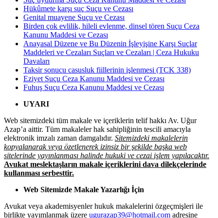
Hükûmete karşı suç Suçu ve Cezası
Genital muayene Suçu ve Cezası
Birden çok evlilik, hileli evlenme, dinsel tören Suçu Ceza
Kanunu Maddesi ve Cezası
Anayasal Düzene ve Bu Düzenin İşleyişine Karşı Suçlar
Maddeleri ve Cezaları Suçları ve Cezaları | Ceza Hukuku
Davaları
Taksir sonucu casusluk fiillerinin işlenmesi (TCK 338)
Eziyet Suçu Ceza Kanunu Maddesi ve Cezası
Fuhuş Suçu Ceza Kanunu Maddesi ve Cezası
UYARI
Web sitemizdeki tüm makale ve içeriklerin telif hakkı Av. Uğur
Azap’a aittir. Tüm makaleler hak sahipliğinin tescili amacıyla
elektronik imzalı zaman damgalıdır.
Sitemizdeki makalelerin
kopyalanarak veya özetlenerek izinsiz bir şekilde başka web
sitelerinde yayınlanması halinde hukuki ve cezai işlem yapılacaktır.
Avukat meslektaşların makale içeriklerini dava dilekçelerinde
kullanması serbesttir.
Web Sitemizde Makale Yazarlığı İçin
Avukat veya akademisyenler hukuk makalelerini özgeçmişleri ile
birlikte yayımlanmak üzere
ugurazap39@hotmail.com
adresine