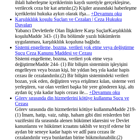
ihlali haberleşme içeriklerinin kaydı suretiyle gerçekleşirse,
verilecek ceza bir kat artırılır.(2) Kişiler arasındaki haberleşme
içeriklerini hukuka aykırı olarak ifşa...
+Devamını oku
Karşılıklılık koşulu Suçları ve Cezaları | Ceza Hukuku
Davaları
Yabancı Devletlerle Olan İlişkilere Karşı SuçlarKarşılıklılık
koşuluMadde 343- (1) Bu bölümde yazılı hükümlerin
uygulanması, karşılıklılık koşuluna bağlıdır.
Sistemi engelleme, bozma, verileri yok etme veya değiştirme
Suçu Ceza Kanunu Maddesi ve Cezası
Sistemi engelleme, bozma, verileri yok etme veya
değiştirmeMadde 244- (1) Bir bilişim sisteminin işleyişini
engelleyen veya bozan kişi, bir yıldan beş yıla kadar hapis
cezası ile cezalandırılır.(2) Bir bilişim sistemindeki verileri
bozan, yok eden, değiştiren veya erişilmez kılan, sisteme veri
yerleştiren, var olan verileri başka bir yere gönderen kişi, altı
aydan üç yıla kadar hapis cezası ile...
+Devamını oku
Görev sırasında din hizmetlerini kötüye kullanma Suçu ve
Cezası
Görev sırasında din hizmetlerini kötüye kullanmaMadde 219-
(1) İmam, hatip, vaiz, rahip, haham gibi dini reislerden biri
vazifesini ifa sırasında alenen hükümet idaresini ve Devlet
kanunlarını ve hükümet icraatını takbih ve tezyif ederse bir
aydan bir seneye kadar hapis ve adlî para cezası ile
cezalandırılır veya bunlardan birine hükmolunabilir.(2)