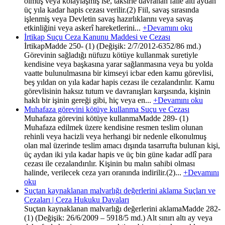
olmuş veya kolaylaşmış ise, taksirle davranan faile altı aydan
üç yıla kadar hapis cezası verilir.(2) Fiil, savaş sırasında
işlenmiş veya Devletin savaş hazırlıklarını veya savaş
etkinliğini veya askerî hareketlerini...
+Devamını oku
İrtikap Suçu Ceza Kanunu Maddesi ve Cezası
İrtikapMadde 250- (1) (Değişik: 2/7/2012-6352/86 md.)
Görevinin sağladığı nüfuzu kötüye kullanmak suretiyle
kendisine veya başkasına yarar sağlanmasına veya bu yolda
vaatte bulunulmasına bir kimseyi icbar eden kamu görevlisi,
beş yıldan on yıla kadar hapis cezası ile cezalandırılır. Kamu
görevlisinin haksız tutum ve davranışları karşısında, kişinin
haklı bir işinin gereği gibi, hiç veya en...
+Devamını oku
Muhafaza görevini kötüye kullanma Suçu ve Cezası
Muhafaza görevini kötüye kullanmaMadde 289- (1)
Muhafaza edilmek üzere kendisine resmen teslim olunan
rehinli veya hacizli veya herhangi bir nedenle elkonulmuş
olan mal üzerinde teslim amacı dışında tasarrufta bulunan kişi,
üç aydan iki yıla kadar hapis ve üç bin güne kadar adlî para
cezası ile cezalandırılır. Kişinin bu malın sahibi olması
halinde, verilecek ceza yarı oranında indirilir.(2)...
+Devamını
oku
Suçtan kaynaklanan malvarlığı değerlerini aklama Suçları ve
Cezaları | Ceza Hukuku Davaları
Suçtan kaynaklanan malvarlığı değerlerini aklamaMadde 282-
(1) (Değişik: 26/6/2009 – 5918/5 md.) Alt sınırı altı ay veya