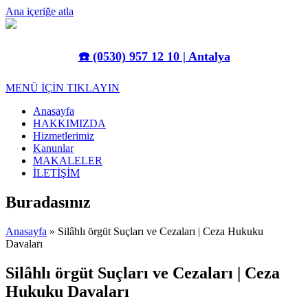
Ana içeriğe atla
☎️
(0530) 957 12 10 | Antalya
MENÜ İÇİN TIKLAYIN
Anasayfa
HAKKIMIZDA
Hizmetlerimiz
Kanunlar
MAKALELER
İLETİŞİM
Buradasınız
Anasayfa
» Silâhlı örgüt Suçları ve Cezaları | Ceza Hukuku
Davaları
Silâhlı örgüt Suçları ve Cezaları | Ceza
Hukuku Davaları