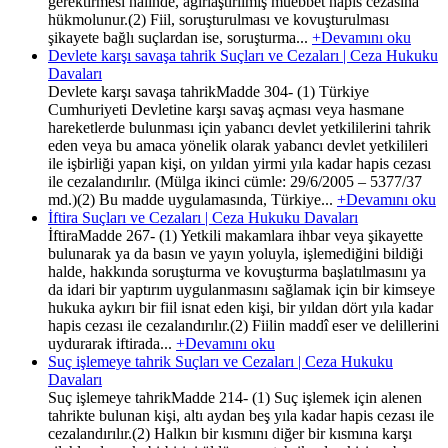
gerektirmesi halinde, ağırlaştırılmış müebbet hapis cezasına
hükmolunur.(2) Fiil, soruşturulması ve kovuşturulması
şikayete bağlı suçlardan ise, soruşturma...
+Devamını oku
Devlete karşı savaşa tahrik Suçları ve Cezaları | Ceza Hukuku
Davaları
Devlete karşı savaşa tahrikMadde 304- (1) Türkiye
Cumhuriyeti Devletine karşı savaş açması veya hasmane
hareketlerde bulunması için yabancı devlet yetkililerini tahrik
eden veya bu amaca yönelik olarak yabancı devlet yetkilileri
ile işbirliği yapan kişi, on yıldan yirmi yıla kadar hapis cezası
ile cezalandırılır. (Mülga ikinci cümle: 29/6/2005 – 5377/37
md.)(2) Bu madde uygulamasında, Türkiye...
+Devamını oku
İftira Suçları ve Cezaları | Ceza Hukuku Davaları
İftiraMadde 267- (1) Yetkili makamlara ihbar veya şikayette
bulunarak ya da basın ve yayın yoluyla, işlemediğini bildiği
halde, hakkında soruşturma ve kovuşturma başlatılmasını ya
da idari bir yaptırım uygulanmasını sağlamak için bir kimseye
hukuka aykırı bir fiil isnat eden kişi, bir yıldan dört yıla kadar
hapis cezası ile cezalandırılır.(2) Fiilin maddî eser ve delillerini
uydurarak iftirada...
+Devamını oku
Suç işlemeye tahrik Suçları ve Cezaları | Ceza Hukuku
Davaları
Suç işlemeye tahrikMadde 214- (1) Suç işlemek için alenen
tahrikte bulunan kişi, altı aydan beş yıla kadar hapis cezası ile
cezalandırılır.(2) Halkın bir kısmını diğer bir kısmına karşı