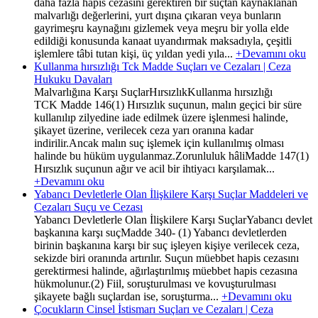
daha fazla hapis cezasını gerektiren bir suçtan kaynaklanan
malvarlığı değerlerini, yurt dışına çıkaran veya bunların
gayrimeşru kaynağını gizlemek veya meşru bir yolla elde
edildiği konusunda kanaat uyandırmak maksadıyla, çeşitli
işlemlere tâbi tutan kişi, üç yıldan yedi yıla...
+Devamını oku
Kullanma hırsızlığı Tck Madde Suçları ve Cezaları | Ceza
Hukuku Davaları
Malvarlığına Karşı SuçlarHırsızlıkKullanma hırsızlığı
TCK Madde 146(1) Hırsızlık suçunun, malın geçici bir süre
kullanılıp zilyedine iade edilmek üzere işlenmesi halinde,
şikayet üzerine, verilecek ceza yarı oranına kadar
indirilir.Ancak malın suç işlemek için kullanılmış olması
halinde bu hüküm uygulanmaz.Zorunluluk hâliMadde 147(1)
Hırsızlık suçunun ağır ve acil bir ihtiyacı karşılamak...
+Devamını oku
Yabancı Devletlerle Olan İlişkilere Karşı Suçlar Maddeleri ve
Cezaları Suçu ve Cezası
Yabancı Devletlerle Olan İlişkilere Karşı SuçlarYabancı devlet
başkanına karşı suçMadde 340- (1) Yabancı devletlerden
birinin başkanına karşı bir suç işleyen kişiye verilecek ceza,
sekizde biri oranında artırılır. Suçun müebbet hapis cezasını
gerektirmesi halinde, ağırlaştırılmış müebbet hapis cezasına
hükmolunur.(2) Fiil, soruşturulması ve kovuşturulması
şikayete bağlı suçlardan ise, soruşturma...
+Devamını oku
Çocukların Cinsel İstismarı Suçları ve Cezaları | Ceza