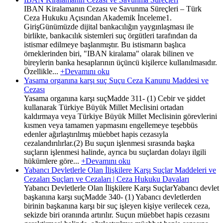
IBAN Kiralamanın Cezası ve Savunma Süreçleri – Türk
Ceza Hukuku Açısından Akademik İnceleme1.
GirişGünümüzde dijital bankacılığın yaygınlaşması ile
birlikte, bankacılık sistemleri suç örgütleri tarafından da
istismar edilmeye başlanmıştır. Bu istismarın başlıca
örneklerinden biri, "IBAN kiralama" olarak bilinen ve
bireylerin banka hesaplarının üçüncü kişilerce kullanılmasıdır.
Özellikle...
+Devamını oku
Yasama organına karşı suç Suçu Ceza Kanunu Maddesi ve
Cezası
Yasama organına karşı suçMadde 311- (1) Cebir ve şiddet
kullanarak Türkiye Büyük Millet Meclisini ortadan
kaldırmaya veya Türkiye Büyük Millet Meclisinin görevlerini
kısmen veya tamamen yapmasını engellemeye teşebbüs
edenler ağırlaştırılmış müebbet hapis cezasıyla
cezalandırılırlar.(2) Bu suçun işlenmesi sırasında başka
suçların işlenmesi halinde, ayrıca bu suçlardan dolayı ilgili
hükümlere göre...
+Devamını oku
Yabancı Devletlerle Olan İlişkilere Karşı Suçlar Maddeleri ve
Cezaları Suçları ve Cezaları | Ceza Hukuku Davaları
Yabancı Devletlerle Olan İlişkilere Karşı SuçlarYabancı devlet
başkanına karşı suçMadde 340- (1) Yabancı devletlerden
birinin başkanına karşı bir suç işleyen kişiye verilecek ceza,
sekizde biri oranında artırılır. Suçun müebbet hapis cezasını