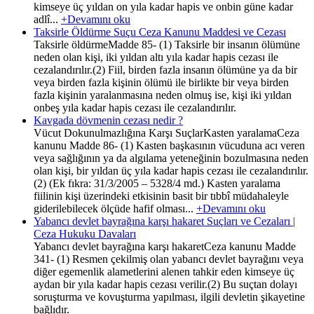
kimseye üç yıldan on yıla kadar hapis ve onbin güne kadar
adlî...
+Devamını oku
Taksirle Öldürme Suçu Ceza Kanunu Maddesi ve Cezası
Taksirle öldürmeMadde 85- (1) Taksirle bir insanın ölümüne
neden olan kişi, iki yıldan altı yıla kadar hapis cezası ile
cezalandırılır.(2) Fiil, birden fazla insanın ölümüne ya da bir
veya birden fazla kişinin ölümü ile birlikte bir veya birden
fazla kişinin yaralanmasına neden olmuş ise, kişi iki yıldan
onbeş yıla kadar hapis cezası ile cezalandırılır.
Kavgada dövmenin cezası nedir ?
Vücut Dokunulmazlığına Karşı SuçlarKasten yaralamaCeza
kanunu Madde 86- (1) Kasten başkasının vücuduna acı veren
veya sağlığının ya da algılama yeteneğinin bozulmasına neden
olan kişi, bir yıldan üç yıla kadar hapis cezası ile cezalandırılır.
(2) (Ek fıkra: 31/3/2005 – 5328/4 md.) Kasten yaralama
fiilinin kişi üzerindeki etkisinin basit bir tıbbî müdahaleyle
giderilebilecek ölçüde hafif olması...
+Devamını oku
Yabancı devlet bayrağına karşı hakaret Suçları ve Cezaları |
Ceza Hukuku Davaları
Yabancı devlet bayrağına karşı hakaretCeza kanunu Madde
341- (1) Resmen çekilmiş olan yabancı devlet bayrağını veya
diğer egemenlik alametlerini alenen tahkir eden kimseye üç
aydan bir yıla kadar hapis cezası verilir.(2) Bu suçtan dolayı
soruşturma ve kovuşturma yapılması, ilgili devletin şikayetine
bağlıdır.