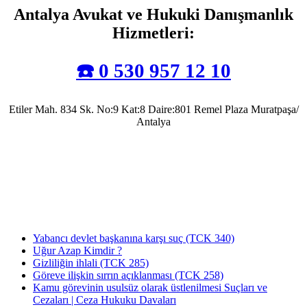
Antalya Avukat ve Hukuki Danışmanlık
Hizmetleri
:
☎️ 0 530 957 12 10
Etiler Mah. 834 Sk. No:9 Kat:8 Daire:801 Remel Plaza Muratpaşa/
Antalya
Antalya Barosu’na kayıtlı olarak mesleki faaliyetlerini sürdürmekte olup, 2022 yılında
Av. Uğur Azap Hukuk Bürosunu kurarak adalete hizmet etmeye devam etmektedir.
Halen, Antalya'da Avukatlık görevini ifa ederek Kamu Hukuku alanında tezli yüksek
lisans çalışmalarını da sürdürmektedir.
Yabancı devlet başkanına karşı suç (TCK 340)
Uğur Azap Kimdir ?
Gizliliğin ihlali (TCK 285)
Göreve ilişkin sırrın açıklanması (TCK 258)
Kamu görevinin usulsüz olarak üstlenilmesi Suçları ve
Cezaları | Ceza Hukuku Davaları