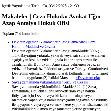
İçerik Yayınlanma Tarihi: Ça, 03/12/2025 - 21:39
Makaleler | Ceza Hukuku Avukat Uğur
Azap Antalya Hukuk Ofisi
Toplam 714 konu bulundu
Devletin egemenlik alametlerini aşağılama Suçu Ceza
Kanunu Maddesi ve Cezası
Devletin egemenlik alametlerini aşağılamaMadde 300- (1)
Türk Bayrağını yırtarak, yakarak veya sair surette ve alenen
aşağılayan kişi, bir yıldan üç yıla kadar hapis cezası ile
cezalandırılır. Bu hüküm, Anayasada belirlenen beyaz ay
yıldızlı al bayrak özelliklerini taşıyan ve Türkiye Cumhuriyeti
Devletinin egemenlik alameti olarak kullanılan her türlü işaret
hakkında uygulanır.(2) İstiklal Marşını...
+Devamını oku
Savaş zamanında yükümlülükler Suçu ve Cezası
Savaş zamanında yükümlülüklerMadde 322- (1) Savaş
zamanında, Devletin silahlı kuvvetlerinin veya halkın
ihtiyaçları için Devlet veya bir kamu kuruluşu veya kamu
hizmetleri yapan veya kamu ihtiyaçlarını sağlayan bir kuruluş
ile iş yapmak veya eşya vermek üzere yaptıkları sözleşmedeki
yükümlülükleri kısmen veya tamamen yerine getirmeyen