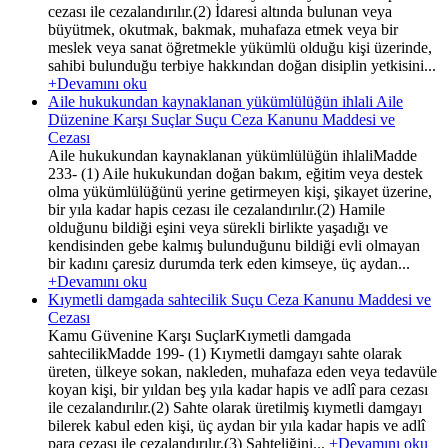
cezası ile cezalandırılır.(2) İdaresi altında bulunan veya
büyütmek, okutmak, bakmak, muhafaza etmek veya bir
meslek veya sanat öğretmekle yükümlü olduğu kişi üzerinde,
sahibi bulunduğu terbiye hakkından doğan disiplin yetkisini...
+Devamını oku
Aile hukukundan kaynaklanan yükümlülüğün ihlali Aile
Düzenine Karşı Suçlar Suçu Ceza Kanunu Maddesi ve
Cezası
Aile hukukundan kaynaklanan yükümlülüğün ihlaliMadde
233- (1) Aile hukukundan doğan bakım, eğitim veya destek
olma yükümlülüğünü yerine getirmeyen kişi, şikayet üzerine,
bir yıla kadar hapis cezası ile cezalandırılır.(2) Hamile
olduğunu bildiği eşini veya sürekli birlikte yaşadığı ve
kendisinden gebe kalmış bulunduğunu bildiği evli olmayan
bir kadını çaresiz durumda terk eden kimseye, üç aydan...
+Devamını oku
Kıymetli damgada sahtecilik Suçu Ceza Kanunu Maddesi ve
Cezası
Kamu Güvenine Karşı SuçlarKıymetli damgada
sahtecilikMadde 199- (1) Kıymetli damgayı sahte olarak
üreten, ülkeye sokan, nakleden, muhafaza eden veya tedavüle
koyan kişi, bir yıldan beş yıla kadar hapis ve adlî para cezası
ile cezalandırılır.(2) Sahte olarak üretilmiş kıymetli damgayı
bilerek kabul eden kişi, üç aydan bir yıla kadar hapis ve adlî
para cezası ile cezalandırılır.(3) Sahteliğini...
+Devamını oku