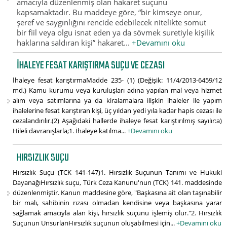
amacıyla düzenlenmiş olan hakaret suçunu
kapsamaktadır. Bu maddeye göre, “bir kimseye onur,
şeref ve saygınlığını rencide edebilecek nitelikte somut
bir fiil veya olgu isnat eden ya da sövmek suretiyle kişilik
haklarına saldıran kişi” hakaret...
+Devamını oku
İHALEYE FESAT KARIŞTIRMA SUÇU VE CEZASI
İhaleye fesat karıştırmaMadde 235- (1) (Değişik: 11/4/2013-6459/12
md.) Kamu kurumu veya kuruluşları adına yapılan mal veya hizmet
alım veya satımlarına ya da kiralamalara ilişkin ihaleler ile yapım
ihalelerine fesat karıştıran kişi, üç yıldan yedi yıla kadar hapis cezası ile
cezalandırılır.(2) Aşağıdaki hallerde ihaleye fesat karıştırılmış sayılır:a)
Hileli davranışlarla;1. İhaleye katılma...
+Devamını oku
HIRSIZLIK SUÇU
Hırsızlık Suçu (TCK 141-147)1. Hırsızlık Suçunun Tanımı ve Hukuki
DayanağıHırsızlık suçu, Türk Ceza Kanunu'nun (TCK) 141. maddesinde
düzenlenmiştir. Kanun maddesine göre, "Başkasına ait olan taşınabilir
bir malı, sahibinin rızası olmadan kendisine veya başkasına yarar
sağlamak amacıyla alan kişi, hırsızlık suçunu işlemiş olur."2. Hırsızlık
Suçunun UnsurlarıHırsızlık suçunun oluşabilmesi için...
+Devamını oku