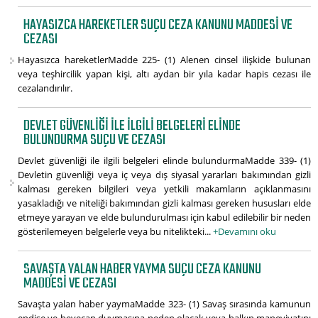
HAYASIZCA HAREKETLER SUÇU CEZA KANUNU MADDESI VE
CEZASI
Hayasızca hareketlerMadde 225- (1) Alenen cinsel ilişkide bulunan
veya teşhircilik yapan kişi, altı aydan bir yıla kadar hapis cezası ile
cezalandırılır.
DEVLET GÜVENLIĞI ILE ILGILI BELGELERI ELINDE
BULUNDURMA SUÇU VE CEZASI
Devlet güvenliği ile ilgili belgeleri elinde bulundurmaMadde 339- (1)
Devletin güvenliği veya iç veya dış siyasal yararları bakımından gizli
kalması gereken bilgileri veya yetkili makamların açıklanmasını
yasakladığı ve niteliği bakımından gizli kalması gereken hususları elde
etmeye yarayan ve elde bulundurulması için kabul edilebilir bir neden
gösterilemeyen belgelerle veya bu nitelikteki...
+Devamını oku
SAVAŞTA YALAN HABER YAYMA SUÇU CEZA KANUNU
MADDESI VE CEZASI
Savaşta yalan haber yaymaMadde 323- (1) Savaş sırasında kamunun