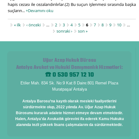
hapis cezası ile cezalandırılırlar.(2) Bu suçun işlenmesi sırasında başka
suçların...
+Devamını oku
Sayfalar
« ilk
‹ önceki
…
2
3
4
5
6
7
8
9
10
…
sonraki ›
son »
Uğur Azap Hukuk Bürosu
Antalya Avukat ve Hukuki Danışmanlık Hizmetleri
:
☎️ 0 530 957 12 10
Etiler Mah. 834 Sk. No:9 Kat:8 Daire:801 Remel Plaza
Muratpaşa/ Antalya
Antalya Barosu’na kayıtlı olarak mesleki faaliyetlerini
sürdürmekte olup, 2022 yılında Av. Uğur Azap Hukuk
Bürosunu kurarak adalete hizmet etmeye devam etmektedir.
Halen, Antalya'da Avukatlık görevini ifa ederek Kamu Hukuku
alanında tezli yüksek lisans çalışmalarını da sürdürmektedir.