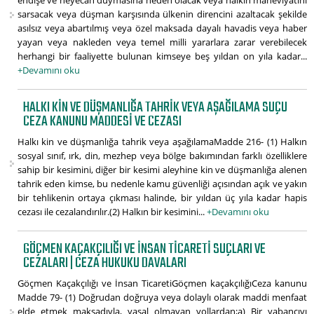
endişe ve heyecan duymasına neden olacak veya halkın maneviyatını
sarsacak veya düşman karşısında ülkenin direncini azaltacak şekilde
asılsız veya abartılmış veya özel maksada dayalı havadis veya haber
yayan veya nakleden veya temel milli yararlara zarar verebilecek
herhangi bir faaliyette bulunan kimseye beş yıldan on yıla kadar...
+Devamını oku
HALKI KIN VE DÜŞMANLIĞA TAHRIK VEYA AŞAĞILAMA SUÇU
CEZA KANUNU MADDESI VE CEZASI
Halkı kin ve düşmanlığa tahrik veya aşağılamaMadde 216- (1) Halkın
sosyal sınıf, ırk, din, mezhep veya bölge bakımından farklı özelliklere
sahip bir kesimini, diğer bir kesimi aleyhine kin ve düşmanlığa alenen
tahrik eden kimse, bu nedenle kamu güvenliği açısından açık ve yakın
bir tehlikenin ortaya çıkması halinde, bir yıldan üç yıla kadar hapis
cezası ile cezalandırılır.(2) Halkın bir kesimini...
+Devamını oku
GÖÇMEN KAÇAKÇILIĞI VE İNSAN TICARETI SUÇLARI VE
CEZALARI | CEZA HUKUKU DAVALARI
Göçmen Kaçakçılığı ve İnsan TicaretiGöçmen kaçakçılığıCeza kanunu
Madde 79- (1) Doğrudan doğruya veya dolaylı olarak maddi menfaat
elde etmek maksadıyla, yasal olmayan yollardan;a) Bir yabancıyı