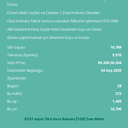
Cezası
Cinsel saldırı Suçları ve Cezaları | Ceza Hukuku Davaları
Ceza Hukuku Taksir sonucu casusluk fiillerinin işlenmesi (TCK 338)
Aile Düzenine Karşı Suçlar Kötü muamele Suçu ve Cezası
Görevi yaptırmamak için direnme Suçu ve Cezası
Site Sayacı:
16,789
Tekrarsız Ziyaretçi:
5,576
Sizin IP'niz:
85.208.96.204
İstatistikler Başlangıç:
04 Sep 2025
Ziyaretçiler:
Bugün:
28
Bu hafta:
272
Bu ay:
1,469
Bu yıl:
16,790
5237 sayılı Türk Ceza Kanunu (TCK) Tam Metin