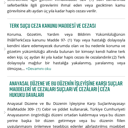
seferberlikle ilgili görevlerini ihmal eden veya geciktiren kamu
görevlisine altı aydan üç yıla kadar hapis cezası verilir.
TERK SUÇU CEZA KANUNU MADDESI VE CEZASI
Koruma, Gözetim, Yardım veya Bildirim Yükümlülüğünün
İhlâliTerkCeza kanunu Madde 97- (1) Yaşı veya hastalığı dolayısıyla
kendini idare edemeyecek durumda olan ve bu nedenle koruma ve
gözetim yükümlülüğü altında bulunan bir kimseyi kendi haline terk
eden kişi, üç aydan iki yıla kadar hapis cezası ile cezalandırılır.(2) Terk
dolayısıyla mağdur bir hastalığa yakalanmış, yaralanmış veya
ölmüşse,...
+Devamını oku
ANAYASAL DÜZENE VE BU DÜZENIN İŞLEYIŞINE KARŞI SUÇLAR
MADDELERI VE CEZALARI SUÇLARI VE CEZALARI | CEZA
HUKUKU DAVALARI
Anayasal Düzene ve Bu Düzenin İşleyişine Karşı SuçlarAnayasayı
ihlalMadde 309- (1) Cebir ve şiddet kullanarak, Türkiye Cumhuriyeti
Anayasasının öngördüğü düzeni ortadan kaldırmaya veya bu düzen
yerine başka bir düzen getirmeye veya bu düzenin fiilen
uygulanmasını önlemeye teşebbüs edenler ağırlaştırılmış müebbet