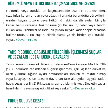
HÜKÜMLÜ VEYA TUTUKLUNUN KAÇMASI SUÇU VE CEZASI
Hükümlü veya tutuklunun kaçmasıMadde 292- (1) Tutukevinden,
ceza infaz kurumundan veya gözetimi altında bulunduğu görevlilerin
elinden kaçan tutuklu veya hükümlü hakkında altı aydan bir yıla
kadar hapis cezasına hükmolunur.(2) Bu suçun, cebir veya tehdit
kullanılarak işlenmesi halinde, bir yıldan üç yıla kadar hapis cezasına
hükmolunur.(3) Bu suçun, silahlı olarak ya da birden çok tutuklu
veya...
+Devamını oku
TAKSIR SONUCU CASUSLUK FIILLERININ IŞLENMESI SUÇLARI
VE CEZALARI | CEZA HUKUKU DAVALARI
Taksir sonucu casusluk fiillerinin işlenmesiCeza kanunu Madde 338-
(1) Bu bölümde tanımlanan suçların işlenmesi, ilgili kişilerin dikkat ve
özen yükümlülüğüne aykırı davranmaları sonucu mümkün olmuş
veya kolaylaşmış ise, taksirle davranan faile altı aydan üç yıla kadar
hapis cezası verilir.(2) Fiil, savaş sırasında işlenmiş veya Devletin savaş
hazırlıklarını veya savaş etkinliğini veya askerî...
+Devamını oku
FUHUŞ SUÇU VE CEZASI