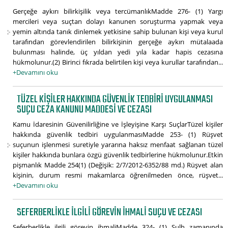
Gerçeğe aykırı bilirkişilik veya tercümanlıkMadde 276- (1) Yargı
mercileri veya suçtan dolayı kanunen soruşturma yapmak veya
yemin altında tanık dinlemek yetkisine sahip bulunan kişi veya kurul
tarafından görevlendirilen bilirkişinin gerçeğe aykırı mütalaada
bulunması halinde, üç yıldan yedi yıla kadar hapis cezasına
hükmolunur.(2) Birinci fıkrada belirtilen kişi veya kurullar tarafından...
+Devamını oku
TÜZEL KIŞILER HAKKINDA GÜVENLIK TEDBIRI UYGULANMASI
SUÇU CEZA KANUNU MADDESI VE CEZASI
Kamu İdaresinin Güvenilirliğine ve İşleyişine Karşı SuçlarTüzel kişiler
hakkında güvenlik tedbiri uygulanmasıMadde 253- (1) Rüşvet
suçunun işlenmesi suretiyle yararına haksız menfaat sağlanan tüzel
kişiler hakkında bunlara özgü güvenlik tedbirlerine hükmolunur.Etkin
pişmanlık Madde 254(1) (Değişik: 2/7/2012-6352/88 md.) Rüşvet alan
kişinin, durum resmi makamlarca öğrenilmeden önce, rüşvet...
+Devamını oku
SEFERBERLIKLE ILGILI GÖREVIN IHMALI SUÇU VE CEZASI
Seferberlikle ilgili görevin ihmaliMadde 324- (1) Sulh zamanında