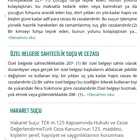
FuhuşMadde 227- (1) Çocuğu fuhşa teşvik eden, bunun yolunu
kolaylaştıran, bu maksatla tedarik eden veya barındıran ya da
çocuğun fuhşuna aracılık eden kişi, dört yıldan on yıla kadar hapis ve
beşbin güne kadar adlî para cezası ile cezalandırılır. Bu suçun işlenişine
yönelik hazırlık hareketleri de tamamlanmış suç gibi cezalandırılır.(2)
Bir kimseyi fuhşa teşvik eden, bunun yolunu kolaylaştıran ya...
+Devamını oku
ÖZEL BELGEDE SAHTECILIK SUÇU VE CEZASI
Özel belgede sahtecilikMadde 207- (1) Bir özel belgeyi sahte olarak
düzenleyen veya gerçek bir özel belgeyi başkalarını aldatacak şekilde
değiştiren ve kullanan kişi, bir yıldan üç yıla kadar hapis cezası ile
cezalandırılır.(2) Bir sahte özel belgeyi bu özelliğini bilerek kullanan kişi
de yukarıdaki fıkra hükmüne göre cezalandırılır.Özel belgeyi bozmak,
yok etmek veya gizlemekMadde 208 - (1)...
+Devamını oku
HAKARET SUÇU
Hakaret Suçu: TCK m.125 Kapsamında Hukuki ve Cezai
DeğerlendirmeTürk Ceza Kanunu’nun 125. maddesi,
kişilerin şeref, haysiyet ve saygınlıklarının korunması