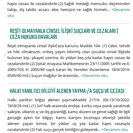
hapis cezası ile cezalandırılır.(2) Sağlık mesleği mensubu deyiminden
tabip, diş tabibi, eczacı, ebe, hemşire ve sağlık hizmeti...
+Devamını
oku
REŞIT OLMAYANLA CINSEL ILIŞKI SUÇLARI VE CEZALARI |
CEZA HUKUKU DAVALARI
Reşit olmayanla cinsel ilişkiCeza kanunu Madde 104- (1) Cebir, tehdit
ve hile olmaksızın, onbeş yaşını bitirmiş olan çocukla cinsel ilişkide
bulunan kişi, şikayet üzerine, iki yıldan beş yıla kadar hapis cezası ile
cezalandırılır.(2) (İptal: Anayasa Mahkemesinin 23/11/2005 tarihli ve E:
2005/103, K: 2005/89 sayılı kararı ile; Yeniden düzenleme: 18/6/2014-
6545/60 md.) Suçun mağdur ile arasında...
+Devamını oku
HALKI YANILTICI BILGIYI ALENEN YAYMA /A SUÇU VE CEZASI
Halkı yanıltıcı bilgiyi alenen yaymaMadde 217/A- (Ek:13/10/2022-
7418/29 md.) (1) Sırf halk arasında endişe, korku veya panik yaratmak
saikiyle, ülkenin iç ve dış güvenliği, kamu düzeni ve genel sağlığı ile ilgili
gerçeğe aykırı bir bilgiyi, kamu barışını bozmaya elverişli şekilde
alenen yayan kimse, bir yıldan üç yıla kadar hapis cezasıyla
cezalandırılır.(2) Fail, suçu gerçek kimliğini gizleyerek...
+Devamını oku