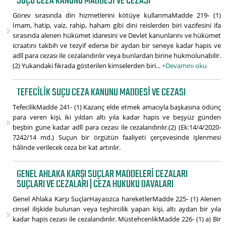
SUÇU CEZA KANUNU MADDESI VE CEZASI
Görev sırasında din hizmetlerini kötüye kullanmaMadde 219- (1)
İmam, hatip, vaiz, rahip, haham gibi dini reislerden biri vazifesini ifa
sırasında alenen hükümet idaresini ve Devlet kanunlarını ve hükümet
icraatını takbih ve tezyif ederse bir aydan bir seneye kadar hapis ve
adlî para cezası ile cezalandırılır veya bunlardan birine hükmolunabilir.
(2) Yukarıdaki fıkrada gösterilen kimselerden biri...
+Devamını oku
TEFECILIK SUÇU CEZA KANUNU MADDESI VE CEZASI
TefecilikMadde 241- (1) Kazanç elde etmek amacıyla başkasına ödünç
para veren kişi, iki yıldan altı yıla kadar hapis ve beşyüz günden
beşbin güne kadar adlî para cezası ile cezalandırılır.(2) (Ek:14/4/2020-
7242/14 md.) Suçun bir örgütün faaliyeti çerçevesinde işlenmesi
hâlinde verilecek ceza bir kat artırılır.
GENEL AHLAKA KARŞI SUÇLAR MADDELERI CEZALARI
SUÇLARI VE CEZALARI | CEZA HUKUKU DAVALARI
Genel Ahlaka Karşı SuçlarHayasızca hareketlerMadde 225- (1) Alenen
cinsel ilişkide bulunan veya teşhircilik yapan kişi, altı aydan bir yıla
kadar hapis cezası ile cezalandırılır. MüstehcenlikMadde 226- (1) a) Bir