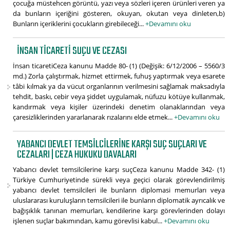
çocuğa müstehcen görüntü, yazı veya sözleri içeren ürünleri veren ya
da bunların içeriğini gösteren, okuyan, okutan veya dinleten,b)
Bunların içeriklerini çocukların girebileceği...
+Devamını oku
İNSAN TICARETI SUÇU VE CEZASI
İnsan ticaretiCeza kanunu Madde 80- (1) (Değişik: 6/12/2006 – 5560/3
md.) Zorla çalıştırmak, hizmet ettirmek, fuhuş yaptırmak veya esarete
tâbi kılmak ya da vücut organlarının verilmesini sağlamak maksadıyla
tehdit, baskı, cebir veya şiddet uygulamak, nüfuzu kötüye kullanmak,
kandırmak veya kişiler üzerindeki denetim olanaklarından veya
çaresizliklerinden yararlanarak rızalarını elde etmek...
+Devamını oku
YABANCI DEVLET TEMSILCILERINE KARŞI SUÇ SUÇLARI VE
CEZALARI | CEZA HUKUKU DAVALARI
Yabancı devlet temsilcilerine karşı suçCeza kanunu Madde 342- (1)
Türkiye Cumhuriyetinde sürekli veya geçici olarak görevlendirilmiş
yabancı devlet temsilcileri ile bunların diplomasi memurları veya
uluslararası kuruluşların temsilcileri ile bunların diplomatik ayrıcalık ve
bağışıklık tanınan memurları, kendilerine karşı görevlerinden dolayı
işlenen suçlar bakımından, kamu görevlisi kabul...
+Devamını oku