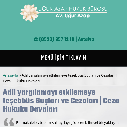
Ana içeriğe atla
☎️
(0530) 957 12 10 | Antalya
MENÜ İÇİN TIKLAYIN
Buradasınız
Anasayfa
» Adil yargılamayı etkilemeye teşebbüs Suçları ve Cezaları |
Ceza Hukuku Davaları
Adil yargılamayı etkilemeye
teşebbüs Suçları ve Cezaları | Ceza
Hukuku Davaları
Bu makaleler, toplumsal faydayı gözeten bilimsel bir yaklaşım