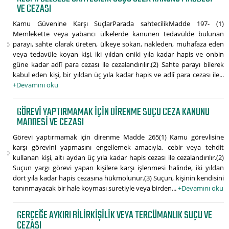
VE CEZASI
Kamu Güvenine Karşı SuçlarParada sahtecilikMadde 197- (1)
Memlekette veya yabancı ülkelerde kanunen tedavülde bulunan
parayı, sahte olarak üreten, ülkeye sokan, nakleden, muhafaza eden
veya tedavüle koyan kişi, iki yıldan oniki yıla kadar hapis ve onbin
güne kadar adlî para cezası ile cezalandırılır.(2) Sahte parayı bilerek
kabul eden kişi, bir yıldan üç yıla kadar hapis ve adlî para cezası ile...
+Devamını oku
GÖREVI YAPTIRMAMAK IÇIN DIRENME SUÇU CEZA KANUNU
MADDESI VE CEZASI
Görevi yaptırmamak için direnme Madde 265(1) Kamu görevlisine
karşı görevini yapmasını engellemek amacıyla, cebir veya tehdit
kullanan kişi, altı aydan üç yıla kadar hapis cezası ile cezalandırılır.(2)
Suçun yargı görevi yapan kişilere karşı işlenmesi halinde, iki yıldan
dört yıla kadar hapis cezasına hükmolunur.(3) Suçun, kişinin kendisini
tanınmayacak bir hale koyması suretiyle veya birden...
+Devamını oku
GERÇEĞE AYKIRI BILIRKIŞILIK VEYA TERCÜMANLIK SUÇU VE
CEZASI