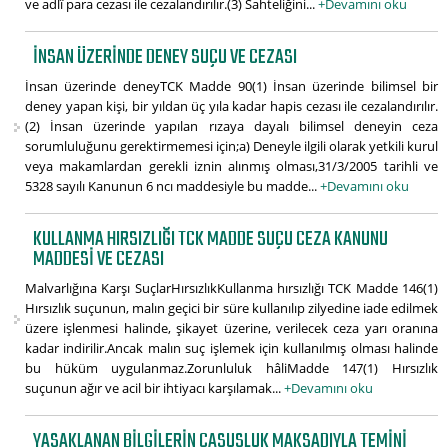
ve adlî para cezası ile cezalandırılır.(3) Sahteliğini...
+Devamını oku
İNSAN ÜZERINDE DENEY SUÇU VE CEZASI
İnsan üzerinde deneyTCK Madde 90(1) İnsan üzerinde bilimsel bir
deney yapan kişi, bir yıldan üç yıla kadar hapis cezası ile cezalandırılır.
(2) İnsan üzerinde yapılan rızaya dayalı bilimsel deneyin ceza
sorumluluğunu gerektirmemesi için;a) Deneyle ilgili olarak yetkili kurul
veya makamlardan gerekli iznin alınmış olması,31/3/2005 tarihli ve
5328 sayılı Kanunun 6 ncı maddesiyle bu madde...
+Devamını oku
KULLANMA HIRSIZLIĞI TCK MADDE SUÇU CEZA KANUNU
MADDESI VE CEZASI
Malvarlığına Karşı SuçlarHırsızlıkKullanma hırsızlığı TCK Madde 146(1)
Hırsızlık suçunun, malın geçici bir süre kullanılıp zilyedine iade edilmek
üzere işlenmesi halinde, şikayet üzerine, verilecek ceza yarı oranına
kadar indirilir.Ancak malın suç işlemek için kullanılmış olması halinde
bu hüküm uygulanmaz.Zorunluluk hâliMadde 147(1) Hırsızlık
suçunun ağır ve acil bir ihtiyacı karşılamak...
+Devamını oku
YASAKLANAN BILGILERIN CASUSLUK MAKSADIYLA TEMINI