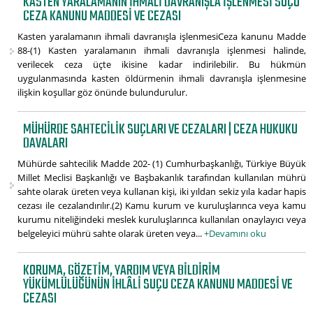
KASTEN YARALAMANIN IHMALI DAVRANIŞLA IŞLENMESI SUÇU
CEZA KANUNU MADDESI VE CEZASI
Kasten yaralamanın ihmali davranışla işlenmesiCeza kanunu Madde
88-(1) Kasten yaralamanın ihmali davranışla işlenmesi halinde,
verilecek ceza üçte ikisine kadar indirilebilir. Bu hükmün
uygulanmasında kasten öldürmenin ihmali davranışla işlenmesine
ilişkin koşullar göz önünde bulundurulur.
MÜHÜRDE SAHTECILIK SUÇLARI VE CEZALARI | CEZA HUKUKU
DAVALARI
Mühürde sahtecilik Madde 202- (1) Cumhurbaşkanlığı, Türkiye Büyük
Millet Meclisi Başkanlığı ve Başbakanlık tarafından kullanılan mührü
sahte olarak üreten veya kullanan kişi, iki yıldan sekiz yıla kadar hapis
cezası ile cezalandırılır.(2) Kamu kurum ve kuruluşlarınca veya kamu
kurumu niteliğindeki meslek kuruluşlarınca kullanılan onaylayıcı veya
belgeleyici mührü sahte olarak üreten veya...
+Devamını oku
KORUMA, GÖZETIM, YARDIM VEYA BILDIRIM
YÜKÜMLÜLÜĞÜNÜN İHLÂLI SUÇU CEZA KANUNU MADDESI VE
CEZASI