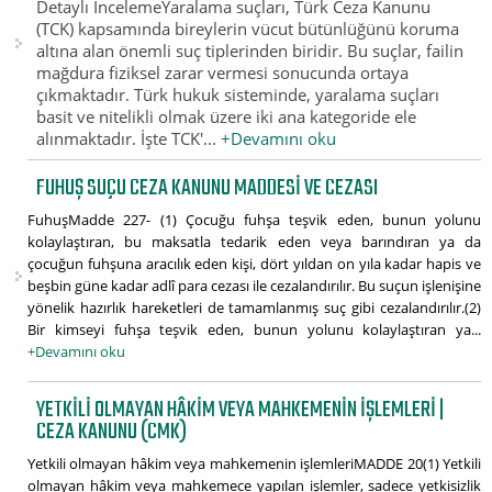
Detaylı İncelemeYaralama suçları, Türk Ceza Kanunu
(TCK) kapsamında bireylerin vücut bütünlüğünü koruma
altına alan önemli suç tiplerinden biridir. Bu suçlar, failin
mağdura fiziksel zarar vermesi sonucunda ortaya
çıkmaktadır. Türk hukuk sisteminde, yaralama suçları
basit ve nitelikli olmak üzere iki ana kategoride ele
alınmaktadır. İşte TCK'...
+Devamını oku
FUHUŞ SUÇU CEZA KANUNU MADDESI VE CEZASI
FuhuşMadde 227- (1) Çocuğu fuhşa teşvik eden, bunun yolunu
kolaylaştıran, bu maksatla tedarik eden veya barındıran ya da
çocuğun fuhşuna aracılık eden kişi, dört yıldan on yıla kadar hapis ve
beşbin güne kadar adlî para cezası ile cezalandırılır. Bu suçun işlenişine
yönelik hazırlık hareketleri de tamamlanmış suç gibi cezalandırılır.(2)
Bir kimseyi fuhşa teşvik eden, bunun yolunu kolaylaştıran ya...
+Devamını oku
YETKILI OLMAYAN HÂKIM VEYA MAHKEMENIN IŞLEMLERI |
CEZA KANUNU (CMK)
Yetkili olmayan hâkim veya mahkemenin işlemleriMADDE 20(1) Yetkili
olmayan hâkim veya mahkemece yapılan işlemler, sadece yetkisizlik