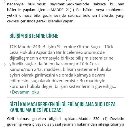
nedeniyle hükümsüz sayılmaz.Gecikmesinde sakınca bulunan
hâllerde yapılan işlemlerMADDE 21(1) Bir hâkim veya mahkeme,
yetkili olmasa bile, gecikmesinde sakınca bulunan hâllerde, yargı
çevresi içerisinde gerekli işlemleri yapar.
BILIŞIM SISTEMINE GIRME
TCK Madde 243: Bilişim Sistemine Girme Suçu – Türk
Ceza Hukuku Açısından Bir İncelemeGünümüzde
dijitalleşmenin artmasıyla birlikte bilişim sistemlerine
yönelik suçlar da önem kazanmıştır.Türk Ceza
Kanunu’nun 243. maddesi, bilişim sistemine hukuka
aykırı olarak girilmesini ve orada kalmaya devam
edilmesini suç olarak düzenlemiştir.Bu maddeyle
korunan hukuki değer, bilişim sistemlerinin güvenliği...
+Devamını oku
GIZLI KALMASI GEREKEN BILGILERI AÇIKLAMA SUÇU CEZA
KANUNU MADDESI VE CEZASI
Gizli kalması gereken bilgileri açıklamaMadde 330- (1) Devletin
güvenliği veya iç veya dış siyasal yararları bakımından niteliği itibarıyla