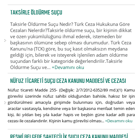
TAKSIRLE ÖLDÜRME SUÇU
Taksirle Öldürme Suçu Nedir? Türk Ceza Hukukuna Göre
Cezaları Nelerdir?Taksirle öldürme suçu, bir kişinin dikkat
ve özen yükümlülüğünü ihmal ederek, istemeden bir
başkasının ölümüne sebep olması durumudur. Türk Ceza
Kanunu'na (TCK) göre, bu suç kasıt olmaksızın meydana
geldiği için, bilerek ve isteyerek işlenilen adam öldürme
suçundan farklı bir kategoride değerlendirilir.Taksirle
Öldürme Suçu ve...
+Devamını oku
NÜFUZ TICARETI SUÇU CEZA KANUNU MADDESI VE CEZASI
Nüfuz ticareti Madde 255- (Değişik: 2/7/2012-6352/89 md.)(1) Kamu
görevlisi üzerinde nüfuz sahibi olduğundan bahisle, haksız bir işin
gördürülmesi amacıyla girişimde bulunması için, doğrudan veya
aracılar vasıtasıyla, kendisine veya bir başkasına menfaat temin eden
kişi, iki yıldan beş yıla kadar hapis ve beşbin güne kadar adli para
cezası ile cezalandırılır. Kişinin kamu görevlisi olması...
+Devamını oku
RESMI BELGEDE SAHTECILIK SUÇU CEZA KANUNU MADDESI