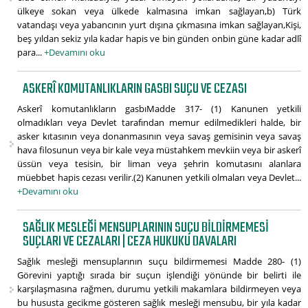
ülkeye sokan veya ülkede kalmasına imkan sağlayan,b) Türk
vatandaşı veya yabancının yurt dışına çıkmasına imkan sağlayan,Kişi,
beş yıldan sekiz yıla kadar hapis ve bin günden onbin güne kadar adlî
para...
+Devamını oku
ASKERÎ KOMUTANLIKLARIN GASBI SUÇU VE CEZASI
Askerî komutanlıkların gasbıMadde 317- (1) Kanunen yetkili
olmadıkları veya Devlet tarafından memur edilmedikleri halde, bir
asker kıtasının veya donanmasının veya savaş gemisinin veya savaş
hava filosunun veya bir kale veya müstahkem mevkiin veya bir askerî
üssün veya tesisin, bir liman veya şehrin komutasını alanlara
müebbet hapis cezası verilir.(2) Kanunen yetkili olmaları veya Devlet...
+Devamını oku
SAĞLIK MESLEĞI MENSUPLARININ SUÇU BILDIRMEMESI
SUÇLARI VE CEZALARI | CEZA HUKUKU DAVALARI
Sağlık mesleği mensuplarının suçu bildirmemesi Madde 280- (1)
Görevini yaptığı sırada bir suçun işlendiği yönünde bir belirti ile
karşılaşmasına rağmen, durumu yetkili makamlara bildirmeyen veya
bu hususta gecikme gösteren sağlık mesleği mensubu, bir yıla kadar