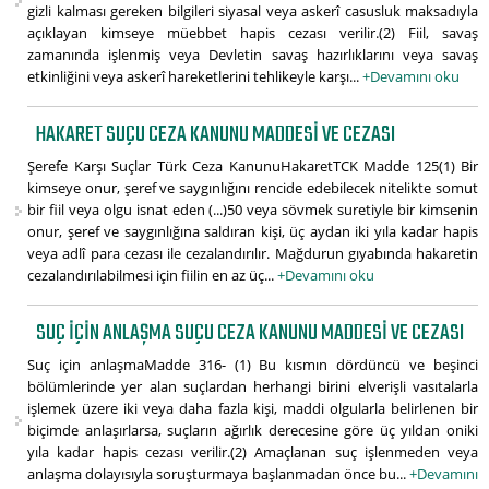
gizli kalması gereken bilgileri siyasal veya askerî casusluk maksadıyla
açıklayan kimseye müebbet hapis cezası verilir.(2) Fiil, savaş
zamanında işlenmiş veya Devletin savaş hazırlıklarını veya savaş
etkinliğini veya askerî hareketlerini tehlikeyle karşı...
+Devamını oku
HAKARET SUÇU CEZA KANUNU MADDESI VE CEZASI
Şerefe Karşı Suçlar Türk Ceza KanunuHakaretTCK Madde 125(1) Bir
kimseye onur, şeref ve saygınlığını rencide edebilecek nitelikte somut
bir fiil veya olgu isnat eden (...)50 veya sövmek suretiyle bir kimsenin
onur, şeref ve saygınlığına saldıran kişi, üç aydan iki yıla kadar hapis
veya adlî para cezası ile cezalandırılır. Mağdurun gıyabında hakaretin
cezalandırılabilmesi için fiilin en az üç...
+Devamını oku
SUÇ IÇIN ANLAŞMA SUÇU CEZA KANUNU MADDESI VE CEZASI
Suç için anlaşmaMadde 316- (1) Bu kısmın dördüncü ve beşinci
bölümlerinde yer alan suçlardan herhangi birini elverişli vasıtalarla
işlemek üzere iki veya daha fazla kişi, maddi olgularla belirlenen bir
biçimde anlaşırlarsa, suçların ağırlık derecesine göre üç yıldan oniki
yıla kadar hapis cezası verilir.(2) Amaçlanan suç işlenmeden veya
anlaşma dolayısıyla soruşturmaya başlanmadan önce bu...
+Devamını