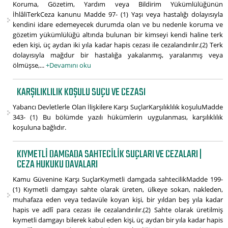
Koruma, Gözetim, Yardım veya Bildirim Yükümlülüğünün
İhlâliTerkCeza kanunu Madde 97- (1) Yaşı veya hastalığı dolayısıyla
kendini idare edemeyecek durumda olan ve bu nedenle koruma ve
gözetim yükümlülüğü altında bulunan bir kimseyi kendi haline terk
eden kişi, üç aydan iki yıla kadar hapis cezası ile cezalandırılır.(2) Terk
dolayısıyla mağdur bir hastalığa yakalanmış, yaralanmış veya
ölmüşse,...
+Devamını oku
KARŞILIKLILIK KOŞULU SUÇU VE CEZASI
Yabancı Devletlerle Olan İlişkilere Karşı SuçlarKarşılıklılık koşuluMadde
343- (1) Bu bölümde yazılı hükümlerin uygulanması, karşılıklılık
koşuluna bağlıdır.
KIYMETLI DAMGADA SAHTECILIK SUÇLARI VE CEZALARI |
CEZA HUKUKU DAVALARI
Kamu Güvenine Karşı SuçlarKıymetli damgada sahtecilikMadde 199-
(1) Kıymetli damgayı sahte olarak üreten, ülkeye sokan, nakleden,
muhafaza eden veya tedavüle koyan kişi, bir yıldan beş yıla kadar
hapis ve adlî para cezası ile cezalandırılır.(2) Sahte olarak üretilmiş
kıymetli damgayı bilerek kabul eden kişi, üç aydan bir yıla kadar hapis