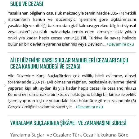
SUÇU VE CEZASI
Yasaklanan bilgilerin casusluk maksadıyla teminiMadde 335- (1) Yetkili
makamların kanun ve düzenleyici işlemlere göre açıklanmasını
yasakladığı ve niteliği bakımından gizli kalması gereken bilgileri siyasal
veya askerî casusluk maksadıyla temin eden kimseye sekiz yıldan
oniki yıla kadar hapis cezası verilir.(2) Fiil, Türkiye ile savaş halinde
bulunan bir devletin yararına işlenmiş veya Devletin...
+Devamını oku
AILE DÜZENINE KARŞI SUÇLAR MADDELERI CEZALARI SUÇU
CEZA KANUNU MADDESI VE CEZASI
Aile Düzenine Karşı SuçlarBirden çok evlilik, hileli evlenme, dinsel
törenMadde 230- (1) Evli olmasına rağmen, başkasıyla evlenme işlemi
yaptıran kişi, altı aydan iki yıla kadar hapis cezası ile cezalandırılır.(2)
Kendisi evli olmamakla birlikte, evli olduğunu bildiği bir kimse ile evlilik
işlemi yaptıran kişi de yukarıdaki fıkra hükmüne göre cezalandırılır.(3)
Gerçek kimliğini saklamak suretiyle...
+Devamını oku
YARALAMA SUÇLARINDA ŞIKÂYET VE ZAMANAŞIMI SÜRESI
Yaralama Suçları ve Cezaları: Türk Ceza Hukukuna Göre