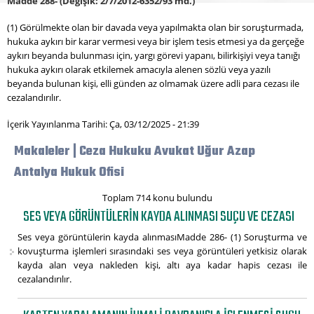
Madde 288-
(Değişik: 2/7/2012-6352/93 md.)
(1) Görülmekte olan bir davada veya yapılmakta olan bir soruşturmada,
hukuka aykırı bir karar vermesi veya bir işlem tesis etmesi ya da gerçeğe
aykırı beyanda bulunması için, yargı görevi yapanı, bilirkişiyi veya tanığı
hukuka aykırı olarak etkilemek amacıyla alenen sözlü veya yazılı
beyanda bulunan kişi, elli günden az olmamak üzere adli para cezası ile
cezalandırılır.
İçerik Yayınlanma Tarihi: Ça, 03/12/2025 - 21:39
Makaleler | Ceza Hukuku Avukat Uğur Azap
Antalya Hukuk Ofisi
Toplam 714 konu bulundu
SES VEYA GÖRÜNTÜLERIN KAYDA ALINMASI SUÇU VE CEZASI
Ses veya görüntülerin kayda alınmasıMadde 286- (1) Soruşturma ve
kovuşturma işlemleri sırasındaki ses veya görüntüleri yetkisiz olarak
kayda alan veya nakleden kişi, altı aya kadar hapis cezası ile
cezalandırılır.