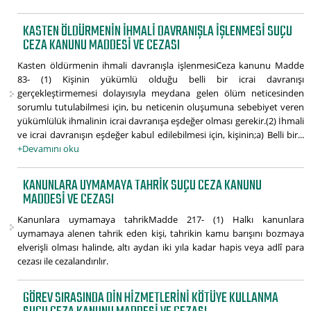
KASTEN ÖLDÜRMENIN IHMALI DAVRANIŞLA IŞLENMESI SUÇU
CEZA KANUNU MADDESI VE CEZASI
Kasten öldürmenin ihmali davranışla işlenmesiCeza kanunu Madde
83- (1) Kişinin yükümlü olduğu belli bir icrai davranışı
gerçekleştirmemesi dolayısıyla meydana gelen ölüm neticesinden
sorumlu tutulabilmesi için, bu neticenin oluşumuna sebebiyet veren
yükümlülük ihmalinin icrai davranışa eşdeğer olması gerekir.(2) İhmali
ve icrai davranışın eşdeğer kabul edilebilmesi için, kişinin;a) Belli bir...
+Devamını oku
KANUNLARA UYMAMAYA TAHRIK SUÇU CEZA KANUNU
MADDESI VE CEZASI
Kanunlara uymamaya tahrikMadde 217- (1) Halkı kanunlara
uymamaya alenen tahrik eden kişi, tahrikin kamu barışını bozmaya
elverişli olması halinde, altı aydan iki yıla kadar hapis veya adlî para
cezası ile cezalandırılır.
GÖREV SIRASINDA DIN HIZMETLERINI KÖTÜYE KULLANMA