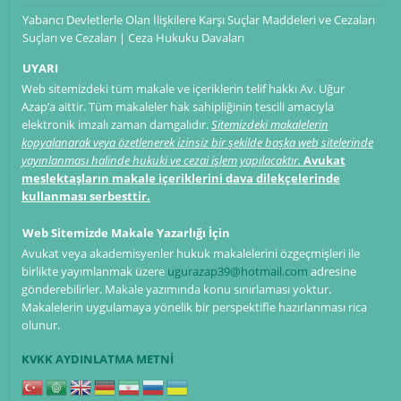
Yabancı Devletlerle Olan İlişkilere Karşı Suçlar Maddeleri ve Cezaları
Suçları ve Cezaları | Ceza Hukuku Davaları
UYARI
Web sitemizdeki tüm makale ve içeriklerin telif hakkı Av. Uğur
Azap’a aittir. Tüm makaleler hak sahipliğinin tescili amacıyla
elektronik imzalı zaman damgalıdır.
Sitemizdeki makalelerin
kopyalanarak veya özetlenerek izinsiz bir şekilde başka web sitelerinde
yayınlanması halinde hukuki ve cezai işlem yapılacaktır.
Avukat
meslektaşların makale içeriklerini dava dilekçelerinde
kullanması serbesttir.
Web Sitemizde Makale Yazarlığı İçin
Avukat veya akademisyenler hukuk makalelerini özgeçmişleri ile
birlikte yayımlanmak üzere
ugurazap39@hotmail.com
adresine
gönderebilirler. Makale yazımında konu sınırlaması yoktur.
Makalelerin uygulamaya yönelik bir perspektifle hazırlanması rica
olunur.
KVKK AYDINLATMA METNİ