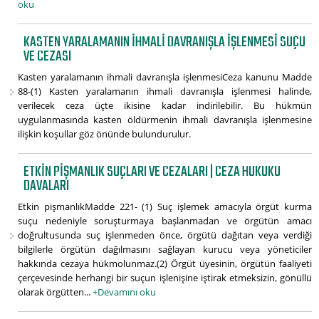
oku
KASTEN YARALAMANIN IHMALI DAVRANIŞLA IŞLENMESI SUÇU
VE CEZASI
Kasten yaralamanın ihmali davranışla işlenmesiCeza kanunu Madde
88-(1) Kasten yaralamanın ihmali davranışla işlenmesi halinde,
verilecek ceza üçte ikisine kadar indirilebilir. Bu hükmün
uygulanmasında kasten öldürmenin ihmali davranışla işlenmesine
ilişkin koşullar göz önünde bulundurulur.
ETKIN PIŞMANLIK SUÇLARI VE CEZALARI | CEZA HUKUKU
DAVALARI
Etkin pişmanlıkMadde 221- (1) Suç işlemek amacıyla örgüt kurma
suçu nedeniyle soruşturmaya başlanmadan ve örgütün amacı
doğrultusunda suç işlenmeden önce, örgütü dağıtan veya verdiği
bilgilerle örgütün dağılmasını sağlayan kurucu veya yöneticiler
hakkında cezaya hükmolunmaz.(2) Örgüt üyesinin, örgütün faaliyeti
çerçevesinde herhangi bir suçun işlenişine iştirak etmeksizin, gönüllü
olarak örgütten...
+Devamını oku