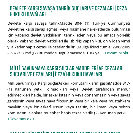
DEVLETE KARŞI SAVAŞA TAHRIK SUÇLARI VE CEZALARI | CEZA
HUKUKU DAVALARI
Devlete karşı savaşa tahrikMadde 304- (1) Türkiye Cumhuriyeti
Devletine karşı savaş açması veya hasmane hareketlerde bulunması
için yabancı devlet yetkililerini tahrik eden veya bu amaca yönelik
olarak yabancı devlet yetkilileri ile işbirliği yapan kişi, on yıldan yirmi
yıla kadar hapis cezası ile cezalandırılır. (Mülga ikinci cümle: 29/6/2005
– 5377/37 md.)(2) Bu madde uygulamasında, Türkiye...
+Devamını oku
MILLI SAVUNMAYA KARŞI SUÇLAR MADDELERI VE CEZALARI
SUÇLARI VE CEZALARI | CEZA HUKUKU DAVALARI
Milli Savunmaya Karşı SuçlarAskerî komutanlıkların gasbıMadde 317-
(1) Kanunen yetkili olmadıkları veya Devlet tarafından memur
edilmedikleri halde, bir asker kıtasının veya donanmasının veya savaş
gemisinin veya savaş hava filosunun veya bir kale veya müstahkem
mevkiin veya bir askerî üssün veya tesisin, bir liman veya şehrin
komutasını alanlara müebbet hapis cezası verilir.(2) Kanunen yetkili...
+Devamını oku