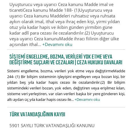
Uyuşturucu veya uyarıcı Ceza kanunu Madde imal ve
ticaretiCeza kanunu Madde 188- (1)Uyuşturucu veya
uyarıcı Ceza kanunu Maddeleri ruhsatsız veya ruhsata
aykırı olarak imal, ithal veya ihraç eden kişi, yirmi yıldan
otuz yıla kadar hapis ve ikibin günden yirmibin güne
kadar adlî para cezası ile cezalandırılır.(2) Uyuşturucu
veya uyarıcı Ceza kanunuMadde ihracı fiilinin diğer ülke
açısından ithal...
+Devamını oku
SISTEMI ENGELLEME, BOZMA, VERILERI YOK ETME VEYA
DEĞIŞTIRME SUÇLARI VE CEZALARI | CEZA HUKUKU DAVALARI
Sistemi engelleme, bozma, verileri yok etme veya değiştirmeMadde
244- (1) Bir bilişim sisteminin işleyişini engelleyen veya bozan kişi, bir
yıldan beş yıla kadar hapis cezası ile cezalandırılır.(2) Bir bilişim
sistemindeki verileri bozan, yok eden, değiştiren veya erişilmez kılan,
sisteme veri yerleştiren, var olan verileri başka bir yere gönderen kişi,
altı aydan üç yıla kadar hapis cezası ile...
+Devamını oku
TÜRK VATANDAŞLIĞININ KAYBI
5901 SAYILI TÜRK VATANDAŞLIĞI KANUNU