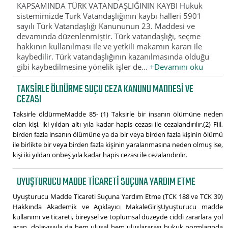
KAPSAMINDA TÜRK VATANDAŞLIĞININ KAYBI Hukuk
sistemimizde Türk Vatandaşlığının kaybı halleri 5901
sayılı Türk Vatandaşlığı Kanununun 23. Maddesi ve
devamında düzenlenmiştir. Türk vatandaşlığı, seçme
hakkının kullanılması ile ve yetkili makamın kararı ile
kaybedilir. Türk vatandaşlığının kazanılmasında olduğu
gibi kaybedilmesine yönelik işler de...
+Devamını oku
TAKSIRLE ÖLDÜRME SUÇU CEZA KANUNU MADDESI VE
CEZASI
Taksirle öldürmeMadde 85- (1) Taksirle bir insanın ölümüne neden
olan kişi, iki yıldan altı yıla kadar hapis cezası ile cezalandırılır.(2) Fiil,
birden fazla insanın ölümüne ya da bir veya birden fazla kişinin ölümü
ile birlikte bir veya birden fazla kişinin yaralanmasına neden olmuş ise,
kişi iki yıldan onbeş yıla kadar hapis cezası ile cezalandırılır.
UYUŞTURUCU MADDE TICARETI SUÇUNA YARDIM ETME
Uyuşturucu Madde Ticareti Suçuna Yardım Etme (TCK 188 ve TCK 39)
Hakkında Akademik ve Açıklayıcı MakaleGirişUyuşturucu madde
kullanımı ve ticareti, bireysel ve toplumsal düzeyde ciddi zararlara yol
açan, dolayısıyla da hem ulusal hem uluslararası hukuk normlarında