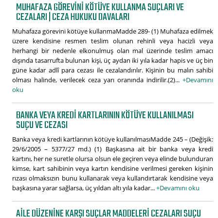
MUHAFAZA GÖREVINI KÖTÜYE KULLANMA SUÇLARI VE
CEZALARI | CEZA HUKUKU DAVALARI
Muhafaza görevini kötüye kullanmaMadde 289- (1) Muhafaza edilmek
üzere kendisine resmen teslim olunan rehinli veya hacizli veya
herhangi bir nedenle elkonulmuş olan mal üzerinde teslim amacı
dışında tasarrufta bulunan kişi, üç aydan iki yıla kadar hapis ve üç bin
güne kadar adlî para cezası ile cezalandırılır. Kişinin bu malın sahibi
olması halinde, verilecek ceza yarı oranında indirilir.(2)...
+Devamını
oku
BANKA VEYA KREDI KARTLARININ KÖTÜYE KULLANILMASI
SUÇU VE CEZASI
Banka veya kredi kartlarının kötüye kullanılmasıMadde 245 – (Değişik:
29/6/2005 – 5377/27 md.) (1) Başkasına ait bir banka veya kredi
kartını, her ne suretle olursa olsun ele geçiren veya elinde bulunduran
kimse, kart sahibinin veya kartın kendisine verilmesi gereken kişinin
rızası olmaksızın bunu kullanarak veya kullandırtarak kendisine veya
başkasına yarar sağlarsa, üç yıldan altı yıla kadar...
+Devamını oku
AILE DÜZENINE KARŞI SUÇLAR MADDELERI CEZALARI SUÇU