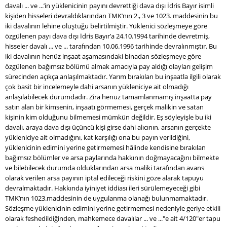
davalı ... ve ...’in yüklenicinin payını devrettiği dava dışı İdris Bayır isimli
kişiden hisseleri devraldıklarından TMK’nın 2., 3 ve 1023. maddesinin bu
iki davalının lehine oluştuğu belirtilmiştir. Yüklenici sözleşmeye göre
özgülenen payı dava dışı İdris Bayır’a 24.10.1994 tarihinde devretmiş,
hisseler davalı ... ve ... tarafından 10.06.1996 tarihinde devralınmıştır. Bu
iki davalının henüz inşaat aşamasındaki binadan sözleşmeye göre
özgülenen bağımsız bölümü almak amacıyla pay aldığı olayları gelişim
sürecinden açıkça anlaşılmaktadır. Yarım bırakılan bu inşaatla ilgili olarak
çok basit bir incelemeyle dahi arsanın yükleniciye ait olmadığı
anlaşılabilecek durumdadır. Zira henüz tamamlanmamış inşaatta pay
satın alan bir kimsenin, inşaatı görmemesi, gerçek malikin ve satan
kişinin kim olduğunu bilmemesi mümkün değildir. Eş söyleyişle bu iki
davalı, araya dava dışı üçüncü kişi girse dahi alıcının, arsanın gerçekte
yükleniciye ait olmadığını, kat karşılığı ona bu payın verildiğini,
yüklenicinin edimini yerine getirmemesi hâlinde kendisine bırakılan
bağımsız bölümler ve arsa paylarında hakkının doğmayacağını bilmekte
ve bilebilecek durumda olduklarından arsa maliki tarafından avans
olarak verilen arsa payının iptal edileceği riskini göze alarak tapuyu
devralmaktadır. Hakkında iyiniyet iddiası ileri sürülemeyeceği gibi
TMK’nın 1023.maddesinin de uygulanma olanağı bulunmamaktadır.
Sözleşme yüklenicinin edimini yerine getirmemesi nedeniyle geriye etkili
olarak feshedildiğinden, mahkemece davalılar ... ve ..."e ait 4/120"er tapu