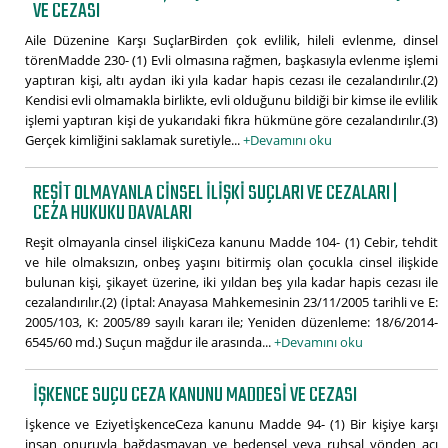
VE CEZASI
Aile Düzenine Karşı SuçlarBirden çok evlilik, hileli evlenme, dinsel
törenMadde 230- (1) Evli olmasına rağmen, başkasıyla evlenme işlemi
yaptıran kişi, altı aydan iki yıla kadar hapis cezası ile cezalandırılır.(2)
Kendisi evli olmamakla birlikte, evli olduğunu bildiği bir kimse ile evlilik
işlemi yaptıran kişi de yukarıdaki fıkra hükmüne göre cezalandırılır.(3)
Gerçek kimliğini saklamak suretiyle...
+Devamını oku
REŞIT OLMAYANLA CINSEL ILIŞKI SUÇLARI VE CEZALARI |
CEZA HUKUKU DAVALARI
Reşit olmayanla cinsel ilişkiCeza kanunu Madde 104- (1) Cebir, tehdit
ve hile olmaksızın, onbeş yaşını bitirmiş olan çocukla cinsel ilişkide
bulunan kişi, şikayet üzerine, iki yıldan beş yıla kadar hapis cezası ile
cezalandırılır.(2) (İptal: Anayasa Mahkemesinin 23/11/2005 tarihli ve E:
2005/103, K: 2005/89 sayılı kararı ile; Yeniden düzenleme: 18/6/2014-
6545/60 md.) Suçun mağdur ile arasında...
+Devamını oku
İŞKENCE SUÇU CEZA KANUNU MADDESI VE CEZASI
İşkence ve EziyetİşkenceCeza kanunu Madde 94- (1) Bir kişiye karşı
insan onuruyla bağdaşmayan ve bedensel veya ruhsal yönden acı