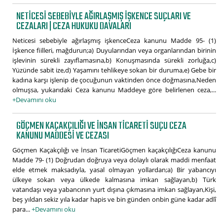
NETICESI SEBEBIYLE AĞIRLAŞMIŞ IŞKENCE SUÇLARI VE
CEZALARI | CEZA HUKUKU DAVALARI
Neticesi sebebiyle ağırlaşmış işkenceCeza kanunu Madde 95- (1)
İşkence fiilleri, mağdurun;a) Duyularından veya organlarından birinin
işlevinin sürekli zayıflamasına,b) Konuşmasında sürekli zorluğa,c)
Yüzünde sabit ize,d) Yaşamını tehlikeye sokan bir duruma,e) Gebe bir
kadına karşı işlenip de çocuğunun vaktinden önce doğmasına,Neden
olmuşsa, yukarıdaki Ceza kanunu Maddeye göre belirlenen ceza,...
+Devamını oku
GÖÇMEN KAÇAKÇILIĞI VE İNSAN TICARETI SUÇU CEZA
KANUNU MADDESI VE CEZASI
Göçmen Kaçakçılığı ve İnsan TicaretiGöçmen kaçakçılığıCeza kanunu
Madde 79- (1) Doğrudan doğruya veya dolaylı olarak maddi menfaat
elde etmek maksadıyla, yasal olmayan yollardan;a) Bir yabancıyı
ülkeye sokan veya ülkede kalmasına imkan sağlayan,b) Türk
vatandaşı veya yabancının yurt dışına çıkmasına imkan sağlayan,Kişi,
beş yıldan sekiz yıla kadar hapis ve bin günden onbin güne kadar adlî
para...
+Devamını oku