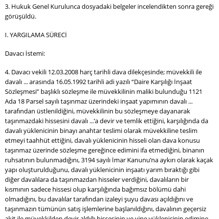
3. Hukuk Genel Kurulunca dosyadaki belgeler incelendikten sonra gereği
görüşüldü.
I. YARGILAMA SÜRECİ
Davacı İstemi:
4. Davacı vekili 12.03.2008 harç tarihli dava dilekçesinde; müvekkili ile
davalı ... arasında 16.05.1992 tarihli adi yazılı “Daire Karşılığı İnşaat
Sözleşmesi” başlıklı sözleşme ile müvekkilinin maliki bulunduğu 1121
Ada 18 Parsel sayılı taşınmaz üzerindeki inşaat yapımının davalı ...
tarafından üstlenildiğini, müvekkilinin bu sözleşmeye dayanarak
taşınmazdaki hissesini davalı ...’a devir ve temlik ettiğini, karşılığında da
davalı yüklenicinin binayı anahtar teslimi olarak müvekkiline teslim
etmeyi taahhüt ettiğini, davalı yüklenicinin hisseli olan dava konusu
taşınmaz üzerinde sözleşme gereğince edimini ifa etmediğini, binanın
ruhsatının bulunmadığını, 3194 sayılı İmar Kanunu’na aykırı olarak kaçak
yapı oluşturulduğunu, davalı yüklenicinin inşaatı yarım bıraktığı gibi
diğer davalılara da taşınmazdan hisseler verdiğini, davalıların bir
kısmının sadece hissesi olup karşılığında bağımsız bölümü dahi
olmadığını, bu davalılar tarafından izaleyi şuyu davası açıldığını ve
taşınmazın tümünün satış işlemlerine başlanıldığını, davalının geçersiz
akit ile müvekkilden devir aldığı hissesinin ve yine yüklenicinin edimine