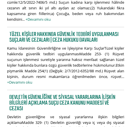
cümle:12/5/2022-7406/5 md.) Suçun kadına karşı işlenmesi hâlinde
cezanın alt sınırı iki yıl altı aydan az olamaz.(2) Yukarıdaki fıkra
kapsamına giren fiillerin;a) Çocuğa, beden veya ruh bakımından
kendisini...
+Devamını oku
TÜZEL KIŞILER HAKKINDA GÜVENLIK TEDBIRI UYGULANMASI
SUÇLARI VE CEZALARI | CEZA HUKUKU DAVALARI
Kamu İdaresinin Güvenilirliğine ve İşleyişine Karşı SuçlarTüzel kişiler
hakkında güvenlik tedbiri uygulanmasıMadde 253- (1) Rüşvet
suçunun işlenmesi suretiyle yararına haksız menfaat sağlanan tüzel
kişiler hakkında bunlara özgü güvenlik tedbirlerine hükmolunur.Etkin
pişmanlık Madde 254(1) (Değişik: 2/7/2012-6352/88 md.) Rüşvet alan
kişinin, durum resmi makamlarca öğrenilmeden önce, rüşvet...
+Devamını oku
DEVLETIN GÜVENLIĞINE VE SIYASAL YARARLARINA ILIŞKIN
BILGILERI AÇIKLAMA SUÇU CEZA KANUNU MADDESI VE
CEZASI
Devletin güvenliğine ve siyasal yararlarına ilişkin bilgileri
açıklamaMadde 329- (1) Devletin güvenliği veya iç veya dış siyasal