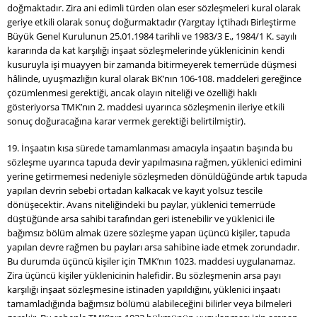
doğmaktadır. Zira ani edimli türden olan eser sözleşmeleri kural olarak
geriye etkili olarak sonuç doğurmaktadır (Yargıtay İçtihadı Birleştirme
Büyük Genel Kurulunun 25.01.1984 tarihli ve 1983/3 E., 1984/1 K. sayılı
kararında da kat karşılığı inşaat sözleşmelerinde yüklenicinin kendi
kusuruyla işi muayyen bir zamanda bitirmeyerek temerrüde düşmesi
hâlinde, uyuşmazlığın kural olarak BK’nın 106-108. maddeleri gereğince
çözümlenmesi gerektiği, ancak olayın niteliği ve özelliği haklı
gösteriyorsa TMK’nın 2. maddesi uyarınca sözleşmenin ileriye etkili
sonuç doğuracağına karar vermek gerektiği belirtilmiştir).
19. İnşaatın kısa sürede tamamlanması amacıyla inşaatın başında bu
sözleşme uyarınca tapuda devir yapılmasına rağmen, yüklenici edimini
yerine getirmemesi nedeniyle sözleşmeden dönüldüğünde artık tapuda
yapılan devrin sebebi ortadan kalkacak ve kayıt yolsuz tescile
dönüşecektir. Avans niteliğindeki bu paylar, yüklenici temerrüde
düştüğünde arsa sahibi tarafından geri istenebilir ve yüklenici ile
bağımsız bölüm almak üzere sözleşme yapan üçüncü kişiler, tapuda
yapılan devre rağmen bu payları arsa sahibine iade etmek zorundadır.
Bu durumda üçüncü kişiler için TMK’nın 1023. maddesi uygulanamaz.
Zira üçüncü kişiler yüklenicinin halefidir. Bu sözleşmenin arsa payı
karşılığı inşaat sözleşmesine istinaden yapıldığını, yüklenici inşaatı
tamamladığında bağımsız bölümü alabileceğini bilirler veya bilmeleri