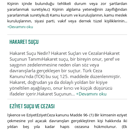
Kişinin içinde bulunduğu tehlikeli durum veya zor şartlardan
yararlanmak suretiyle,c) Kişinin algılama yeteneğinin zayıflığından
yararlanmak suretiyle,d) Kamu kurum ve kuruluşlarının, kamu meslek
kuruluşlarının, siyasi parti, vakıf veya dernek tüzel kişiliklerinin...
+Devamını oku
HAKARET SUÇU
Hakaret Suçu Nedir? Hakaret Suçları ve CezalarıHakaret
Suçunun TanımıHakaret suçu, bir bireyin onur, şeref ve
saygının zedelenmesine neden olan söz veya
davranışlarla gerçekleşen bir suçtur. Türk Ceza
Kanunu'nda (TCK) bu suç 125. maddede düzenlenmiştir.
Hakaret, doğrudan ya da dolaylı yoldan bir kişiye
yöneltilen aşağılayıcı, onur kırıcı ve küçük düşürücü
ifadeler içerir.Hakaret Suçunun...
+Devamını oku
EZIYET SUÇU VE CEZASI
İşkence ve EziyetEziyetCeza kanunu Madde 96- (1) Bir kimsenin eziyet
çekmesine yol açacak davranışları gerçekleştiren kişi hakkında iki
yıldan beş yıla kadar hapis cezasına hükmolunur. (Ek