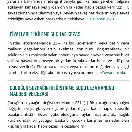
yararları bakımından niteliği itibarıyla gizli kalması gereken bilgileri
açıklayan kimseye beş yıldan on yıla kadar hapis cezası verilir.(2) Fiil,
savaş zamanında işlenmiş veya Devletin savaş hazırlıklarını veya savaş
etkinliğini veya askerî hareketlerini tehlikeye...
+Devamını oku
FIYATLARI ETKILEME SUÇU VE CEZASI
Fiyatları etkilemeMadde 237- (1) İşçi ücretlerinin veya besin veya
malların değerlerinin artıp eksilmesi sonucunu doğurabilecek bir
şekilde ve bu maksatla yalan haber veya havadis yayan veya sair hileli
yollara başvuran kimseye bir yıldan üç yıla kadar hapis ve adlî para
cezası verilir.(2) Fiil sonucu besin veya malların değerleri veya işçi
ücretleri artıp eksildiği takdirde ceza yarısı oranında...
+Devamını oku
ÇOCUĞUN SOYBAĞINI DEĞIŞTIRME SUÇU CEZA KANUNU
MADDESI VE CEZASI
Çocuğun soybağını değiştirmeMadde 231- (1) Bir çocuğun soybağını
değiştiren veya gizleyen kişi, bir yıldan üç yıla kadar hapis cezası ile
cezalandırılır.(2) Özen yükümlülüğüne aykırı davranarak, sağlık
kurumundaki bir çocuğun başka bir çocukla karışmasına neden olan
kişi, bir yıla kadar hapis cezası ile cezalandırılır