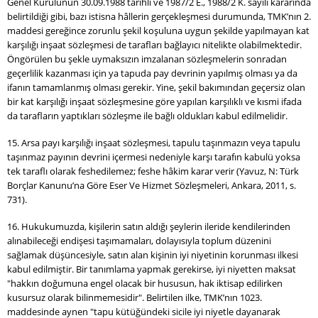
Genel Kurulunun 30.09.1988 tarihli ve 1987/2 E., 1988/2 K. sayılı kararında
belirtildiği gibi, bazı istisna hâllerin gerçekleşmesi durumunda, TMK’nın 2.
maddesi gereğince zorunlu şekil koşuluna uygun şekilde yapılmayan kat
karşılığı inşaat sözleşmesi de tarafları bağlayıcı nitelikte olabilmektedir.
Öngörülen bu şekle uymaksızın imzalanan sözleşmelerin sonradan
geçerlilik kazanması için ya tapuda pay devrinin yapılmış olması ya da
ifanın tamamlanmış olması gerekir. Yine, şekil bakımından geçersiz olan
bir kat karşılığı inşaat sözleşmesine göre yapılan karşılıklı ve kısmi ifada
da tarafların yaptıkları sözleşme ile bağlı oldukları kabul edilmelidir.
15. Arsa payı karşılığı inşaat sözleşmesi, tapulu taşınmazın veya tapulu
taşınmaz payının devrini içermesi nedeniyle karşı tarafın kabulü yoksa
tek taraflı olarak feshedilemez; feshe hâkim karar verir (Yavuz, N: Türk
Borçlar Kanunu’na Göre Eser Ve Hizmet Sözleşmeleri, Ankara, 2011, s.
731).
16. Hukukumuzda, kişilerin satın aldığı şeylerin ileride kendilerinden
alınabileceği endişesi taşımamaları, dolayısıyla toplum düzenini
sağlamak düşüncesiyle, satın alan kişinin iyi niyetinin korunması ilkesi
kabul edilmiştir. Bir tanımlama yapmak gerekirse, iyi niyetten maksat
"hakkın doğumuna engel olacak bir hususun, hak iktisap edilirken
kusursuz olarak bilinmemesidir". Belirtilen ilke, TMK’nın 1023.
maddesinde aynen "tapu kütüğündeki sicile iyi niyetle dayanarak