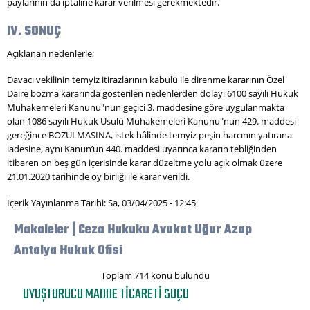
paylarının da iptaline karar verilmesi gerekmektedir.
IV. SONUÇ
Açıklanan nedenlerle;
Davacı vekilinin temyiz itirazlarının kabulü ile direnme kararının Özel
Daire bozma kararında gösterilen nedenlerden dolayı 6100 sayılı Hukuk
Muhakemeleri Kanunu"nun geçici 3. maddesine göre uygulanmakta
olan 1086 sayılı Hukuk Usulü Muhakemeleri Kanunu"nun 429. maddesi
gereğince BOZULMASINA, istek hâlinde temyiz peşin harcının yatırana
iadesine, aynı Kanun’un 440. maddesi uyarınca kararın tebliğinden
itibaren on beş gün içerisinde karar düzeltme yolu açık olmak üzere
21.01.2020 tarihinde oy birliği ile karar verildi.
İçerik Yayınlanma Tarihi: Sa, 03/04/2025 - 12:45
Makaleler | Ceza Hukuku Avukat Uğur Azap
Antalya Hukuk Ofisi
Toplam 714 konu bulundu
UYUŞTURUCU MADDE TICARETI SUÇU