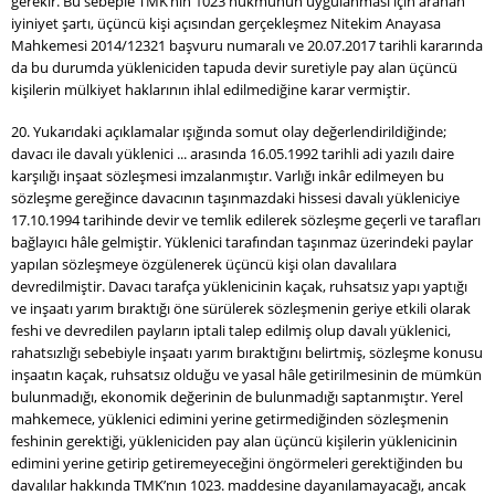
gerekir. Bu sebeple TMK’nın 1023 hükmünün uygulanması için aranan
iyiniyet şartı, üçüncü kişi açısından gerçekleşmez Nitekim Anayasa
Mahkemesi 2014/12321 başvuru numaralı ve 20.07.2017 tarihli kararında
da bu durumda yükleniciden tapuda devir suretiyle pay alan üçüncü
kişilerin mülkiyet haklarının ihlal edilmediğine karar vermiştir.
20. Yukarıdaki açıklamalar ışığında somut olay değerlendirildiğinde;
davacı ile davalı yüklenici ... arasında 16.05.1992 tarihli adi yazılı daire
karşılığı inşaat sözleşmesi imzalanmıştır. Varlığı inkâr edilmeyen bu
sözleşme gereğince davacının taşınmazdaki hissesi davalı yükleniciye
17.10.1994 tarihinde devir ve temlik edilerek sözleşme geçerli ve tarafları
bağlayıcı hâle gelmiştir. Yüklenici tarafından taşınmaz üzerindeki paylar
yapılan sözleşmeye özgülenerek üçüncü kişi olan davalılara
devredilmiştir. Davacı tarafça yüklenicinin kaçak, ruhsatsız yapı yaptığı
ve inşaatı yarım bıraktığı öne sürülerek sözleşmenin geriye etkili olarak
feshi ve devredilen payların iptali talep edilmiş olup davalı yüklenici,
rahatsızlığı sebebiyle inşaatı yarım bıraktığını belirtmiş, sözleşme konusu
inşaatın kaçak, ruhsatsız olduğu ve yasal hâle getirilmesinin de mümkün
bulunmadığı, ekonomik değerinin de bulunmadığı saptanmıştır. Yerel
mahkemece, yüklenici edimini yerine getirmediğinden sözleşmenin
feshinin gerektiği, yükleniciden pay alan üçüncü kişilerin yüklenicinin
edimini yerine getirip getiremeyeceğini öngörmeleri gerektiğinden bu
davalılar hakkında TMK’nın 1023. maddesine dayanılamayacağı, ancak