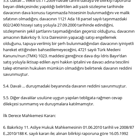
5.3. Davalı ... vekili 05.11.2009 havale tarihli davaya ve bilirkişi raporuna
beyan dilekçesinde; yapıldığı belirtilen adi yazılı sözleşme tarihinde
davacının dava konusu taşınmazda hissesinin bulunmadığını ve malik
sıfatının olmadığını, davacının 1121 Ada 18 parsel sayılı taşınmazdaki
602/2400 hisseyi satış yoluyla 27.09.2000 tarihinde edindiğini,
sözleşmenin şekil şartlarını taşımadığından geçersiz olduğunu, davacının
amacının Bakırköy 9. İcra Dairesinin yapacağı satışı engellemek
olduğunu, tapuya verilmiş bir şerh bulunmadığından davacının iyiniyetli
hareket ettiğinden bahsedilemeyeceğini, 4721 sayılı Türk Medeni
Kanunu’nun (TMK) 1023. maddesi gereğince dava dışı İdris Bayır’dan
satış yoluyla iktisap edilen ayni hakkın iptalini ve davacı adına tescilini
talep etmenin hukuken mümkün olmadığını belirterek davanın reddini
savunmuştur.
5.4. Davalı ... duruşmadaki beyanında davanın reddini savunmuştur.
5.5. Diğer davalılar usulüne uygun yapılan tebligata rağmen cevap
dilekçesi sunmamış ve duruşmalara katılmamıştır.
İlk Derece Mahkemesi Kararı:
6. Bakırköy 11. Asliye Hukuk Mahkemesinin 01.06.2010 tarihli ve 2008/87
E.,2010/188 K. sayılı kararı ile; alınan bilirkişi raporuna göre 16.05.1992