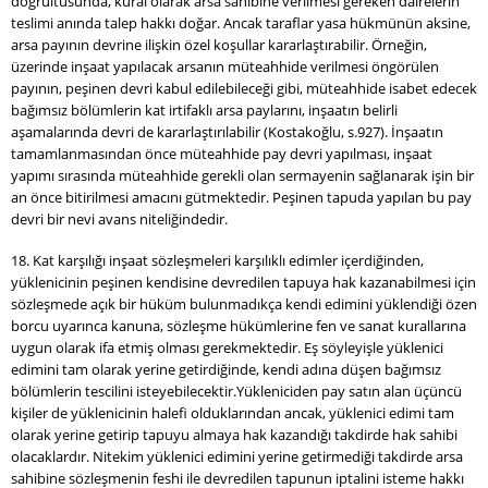
doğrultusunda, kural olarak arsa sahibine verilmesi gereken dairelerin
teslimi anında talep hakkı doğar. Ancak taraflar yasa hükmünün aksine,
arsa payının devrine ilişkin özel koşullar kararlaştırabilir. Örneğin,
üzerinde inşaat yapılacak arsanın müteahhide verilmesi öngörülen
payının, peşinen devri kabul edilebileceği gibi, müteahhide isabet edecek
bağımsız bölümlerin kat irtifaklı arsa paylarını, inşaatın belirli
aşamalarında devri de kararlaştırılabilir (Kostakoğlu, s.927). İnşaatın
tamamlanmasından önce müteahhide pay devri yapılması, inşaat
yapımı sırasında müteahhide gerekli olan sermayenin sağlanarak işin bir
an önce bitirilmesi amacını gütmektedir. Peşinen tapuda yapılan bu pay
devri bir nevi avans niteliğindedir.
18. Kat karşılığı inşaat sözleşmeleri karşılıklı edimler içerdiğinden,
yüklenicinin peşinen kendisine devredilen tapuya hak kazanabilmesi için
sözleşmede açık bir hüküm bulunmadıkça kendi edimini yüklendiği özen
borcu uyarınca kanuna, sözleşme hükümlerine fen ve sanat kurallarına
uygun olarak ifa etmiş olması gerekmektedir. Eş söyleyişle yüklenici
edimini tam olarak yerine getirdiğinde, kendi adına düşen bağımsız
bölümlerin tescilini isteyebilecektir.Yükleniciden pay satın alan üçüncü
kişiler de yüklenicinin halefi olduklarından ancak, yüklenici edimi tam
olarak yerine getirip tapuyu almaya hak kazandığı takdirde hak sahibi
olacaklardır. Nitekim yüklenici edimini yerine getirmediği takdirde arsa
sahibine sözleşmenin feshi ile devredilen tapunun iptalini isteme hakkı