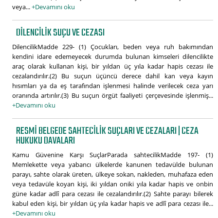
veya...
+Devamını oku
DILENCILIK SUÇU VE CEZASI
DilencilikMadde 229- (1) Çocukları, beden veya ruh bakımından
kendini idare edemeyecek durumda bulunan kimseleri dilencilikte
araç olarak kullanan kişi, bir yıldan üç yıla kadar hapis cezası ile
cezalandırılır.(2) Bu suçun üçüncü derece dahil kan veya kayın
hısımları ya da eş tarafından işlenmesi halinde verilecek ceza yarı
oranında artırılır.(3) Bu suçun örgüt faaliyeti çerçevesinde işlenmiş...
+Devamını oku
RESMI BELGEDE SAHTECILIK SUÇLARI VE CEZALARI | CEZA
HUKUKU DAVALARI
Kamu Güvenine Karşı SuçlarParada sahtecilikMadde 197- (1)
Memlekette veya yabancı ülkelerde kanunen tedavülde bulunan
parayı, sahte olarak üreten, ülkeye sokan, nakleden, muhafaza eden
veya tedavüle koyan kişi, iki yıldan oniki yıla kadar hapis ve onbin
güne kadar adlî para cezası ile cezalandırılır.(2) Sahte parayı bilerek
kabul eden kişi, bir yıldan üç yıla kadar hapis ve adlî para cezası ile...
+Devamını oku