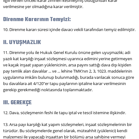
ilgili verilen önceki karar zımnen kesinleşmiş olduğundan karar
verilmesine yer olmadığına karar verilmiştir.
Direnme Kararının Temyizi:
10. Direnme kararı süresi içinde davacı vekili tarafından temyiz edilmiştir.
II. UYUŞMAZLIK
11. Direnme yolu ile Hukuk Genel Kurulu önüne gelen uyuşmazlık; adi
yazılı kat karşılığı inşaat sözleşmesi uyarınca edimini yerine getirmeyen
ve kaçak inşaat yapan yüklenicinin, arsa payını sattığı dava dışı kişiden
pay temlik alan davalılar ... ve ... lehine TMK’nın 2, 3, 1023. maddelerinin
uygulanma imkânı bulunup bulunmadığı, burada varılacak sonuca göre
bu davalılara ait 4/120"er tapu paylarının iptaline karar verilmesinin
gerekip gerekmediği noktasında toplanmaktadır.
III. GEREKÇE
12. Dava, sözleşmenin feshi ile tapu iptal ve tescil istemine ilişkindir.
13. Arsa payı karşılığı kat yapım sözleşmeleri, inşaat sözleşmelerinin bir
türüdür. Bu sözleşmelerde genel olarak, müteahhit (yüklenici) kendi
malzemesi ile yapacağı inşaattan bir bölümü arsa sahibine vermeyi