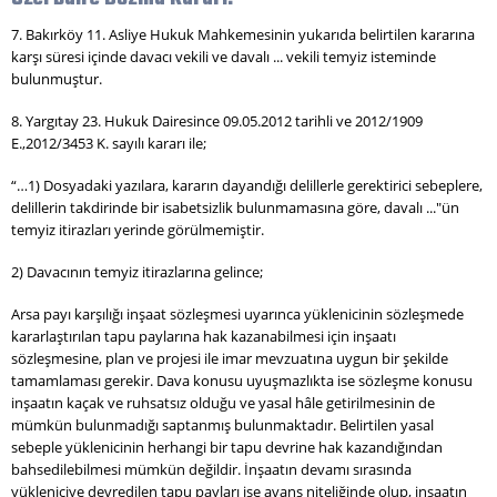
7. Bakırköy 11. Asliye Hukuk Mahkemesinin yukarıda belirtilen kararına
karşı süresi içinde davacı vekili ve davalı ... vekili temyiz isteminde
bulunmuştur.
8. Yargıtay 23. Hukuk Dairesince 09.05.2012 tarihli ve 2012/1909
E.,2012/3453 K. sayılı kararı ile;
“…1) Dosyadaki yazılara, kararın dayandığı delillerle gerektirici sebeplere,
delillerin takdirinde bir isabetsizlik bulunmamasına göre, davalı ..."ün
temyiz itirazları yerinde görülmemiştir.
2) Davacının temyiz itirazlarına gelince;
Arsa payı karşılığı inşaat sözleşmesi uyarınca yüklenicinin sözleşmede
kararlaştırılan tapu paylarına hak kazanabilmesi için inşaatı
sözleşmesine, plan ve projesi ile imar mevzuatına uygun bir şekilde
tamamlaması gerekir. Dava konusu uyuşmazlıkta ise sözleşme konusu
inşaatın kaçak ve ruhsatsız olduğu ve yasal hâle getirilmesinin de
mümkün bulunmadığı saptanmış bulunmaktadır. Belirtilen yasal
sebeple yüklenicinin herhangi bir tapu devrine hak kazandığından
bahsedilebilmesi mümkün değildir. İnşaatın devamı sırasında
yükleniciye devredilen tapu payları ise avans niteliğinde olup, inşaatın