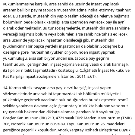
yükümlenmesine karşılık, arsa sahibi de üzerinde inşaat yapılacak
arsanın belli bir payını tapuda müteahhit adına intikal ettirmeyi taahhüt
eder. Bu suretle, müteahhidin yapıp teslim edeceği daireler ve bağımsız
bölümlerin bedel olarak karşılığı, arsa üzerinden verilecek pay ile aynî
olarak ödenmektedir. Bu tür sözleşmelerde, müteahhidin arsa sahibine
vereceği bağımsız bölüm veya bölümler, arsa sahibince tahsis edilecek
arsa üzerinde yapılacak inşaattan olabileceği gibi, müteahhidin
(yüklenicinin) bir başka yerdeki inşaatından da olabilir. Sözleşme bu
özelliğine göre, müteahhit (yüklenici) yönünden inşaat yapmak
yükümlülüğü, arsa sahibi yönünden ise, tapuda pay geçirim
taahhüdünü içerdiğinden, inşaat yapma ve satış vaadi olarak karmaşık,
iki tipli bir nitelik taşımaktadır (Kostakoğlu, C.:İçtihatlı İnşaat Hukuku ve
Kat Karşılığı İnşaat Sözleşmeleri, İstanbul, 2011, s.61).
14. Karma nitelik taşıyan arsa payı devri karşılığı inşaat yapım
sözleşmelerinde arsa sahibi taşınmazdaki bir bölümün mülkiyetini
yükleniciye geçirmek vaadinde bulunduğundan bu sözleşmenin resmî
şekilde yapılması davanın açıldığı tarihte yürürlükte bulunan ve somut
uyuşmazlık bakımından dikkate alınması gereken 818 sayılı mülga
Borçlar Kanunu’nun (BK) 213, 4721 sayılı Türk Medeni Kanunu’nun (TMK)
706, Noterlik Kanunu"nun 60 ve 89.,Tapu Kanunu"nun 26. maddeleri
gereğince geçerlilik koşuludur. Ancak,Yargıtay İçtihadı Birleştirme Büyük