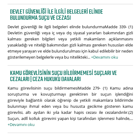
DEVLET GÜVENLIĞI ILE ILGILI BELGELERI ELINDE
BULUNDURMA SUÇU VE CEZASI
Devlet güvenliği ile ilgili belgeleri elinde bulundurmaMadde 339- (1)
Devletin güvenliği veya iç veya dış siyasal yararları bakımından gizli
kalması gereken bilgileri veya yetkili makamların açıklanmasını
yasakladığı ve niteliği bakımından gizli kalması gereken hususları elde
etmeye yarayan ve elde bulundurulması için kabul edilebilir bir neden
gösterilemeyen belgelerle veya bu nitelikteki...
+Devamını oku
KAMU GÖREVLISININ SUÇU BILDIRMEMESI SUÇLARI VE
CEZALARI | CEZA HUKUKU DAVALARI
Kamu görevlisinin suçu bildirmemesiMadde 279- (1) Kamu adına
soruşturma ve kovuşturmayı gerektiren bir suçun işlendiğini
göreviyle bağlantılı olarak öğrenip de yetkili makamlara bildirimde
bulunmayı ihmal eden veya bu hususta gecikme gösteren kamu
görevlisi, altı aydan iki yıla kadar hapis cezası ile cezalandırılır.(2)
Suçun, adlî kolluk görevini yapan kişi tarafından işlenmesi halinde,...
+Devamını oku