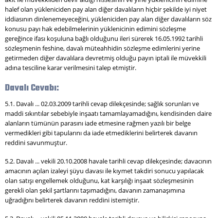
halef olan yükleniciden pay alan diğer davalıların hiçbir şekilde iyi niyet
iddiasının dinlenemeyeceğini, yükleniciden pay alan diğer davalıların söz
konusu payı hak edebilmelerinin yüklenicinin edimini sözleşme
gereğince ifası koşuluna bağlı olduğunu ileri sürerek 16.05.1992 tarihli
sözleşmenin feshine, davalı müteahhidin sözleşme edimlerini yerine
getirmeden diğer davalılara devretmiş olduğu payın iptali ile müvekkili
adına tesciline karar verilmesini talep etmiştir.
Davalı Cevabı:
5.1. Davalı ... 02.03.2009 tarihli cevap dilekçesinde; sağlık sorunları ve
maddi sıkıntılar sebebiyle inşaatı tamamlayamadığını, kendisinden daire
alanların tümünün parasını iade etmesine rağmen yazılı bir belge
vermedikleri gibi tapularını da iade etmediklerini belirterek davanın
reddini savunmuştur.
5.2. Davalı ... vekili 20.10.2008 havale tarihli cevap dilekçesinde; davacının
amacının açılan izaleyi şüyu davası ile kıymet takdiri sonucu yapılacak
olan satışı engellemek olduğunu, kat karşılığı inşaat sözleşmesinin
gerekli olan şekil şartlarını taşımadığını, davanın zamanaşımına
uğradığını belirterek davanın reddini istemiştir.