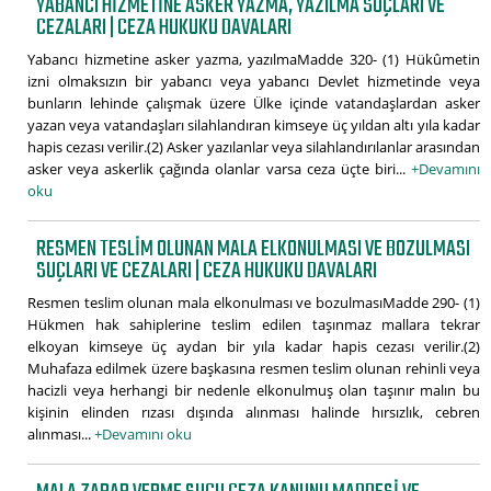
YABANCI HIZMETINE ASKER YAZMA, YAZILMA SUÇLARI VE
CEZALARI | CEZA HUKUKU DAVALARI
Yabancı hizmetine asker yazma, yazılmaMadde 320- (1) Hükûmetin
izni olmaksızın bir yabancı veya yabancı Devlet hizmetinde veya
bunların lehinde çalışmak üzere Ülke içinde vatandaşlardan asker
yazan veya vatandaşları silahlandıran kimseye üç yıldan altı yıla kadar
hapis cezası verilir.(2) Asker yazılanlar veya silahlandırılanlar arasından
asker veya askerlik çağında olanlar varsa ceza üçte biri...
+Devamını
oku
RESMEN TESLIM OLUNAN MALA ELKONULMASI VE BOZULMASI
SUÇLARI VE CEZALARI | CEZA HUKUKU DAVALARI
Resmen teslim olunan mala elkonulması ve bozulmasıMadde 290- (1)
Hükmen hak sahiplerine teslim edilen taşınmaz mallara tekrar
elkoyan kimseye üç aydan bir yıla kadar hapis cezası verilir.(2)
Muhafaza edilmek üzere başkasına resmen teslim olunan rehinli veya
hacizli veya herhangi bir nedenle elkonulmuş olan taşınır malın bu
kişinin elinden rızası dışında alınması halinde hırsızlık, cebren
alınması...
+Devamını oku