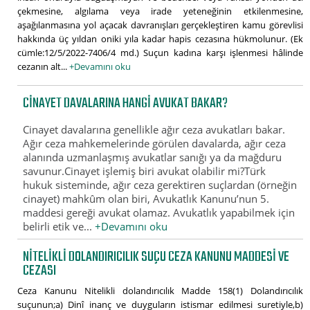
çekmesine, algılama veya irade yeteneğinin etkilenmesine,
aşağılanmasına yol açacak davranışları gerçekleştiren kamu görevlisi
hakkında üç yıldan oniki yıla kadar hapis cezasına hükmolunur. (Ek
cümle:12/5/2022-7406/4 md.) Suçun kadına karşı işlenmesi hâlinde
cezanın alt...
+Devamını oku
CINAYET DAVALARINA HANGI AVUKAT BAKAR?
Cinayet davalarına genellikle ağır ceza avukatları bakar.
Ağır ceza mahkemelerinde görülen davalarda, ağır ceza
alanında uzmanlaşmış avukatlar sanığı ya da mağduru
savunur.Cinayet işlemiş biri avukat olabilir mi?Türk
hukuk sisteminde, ağır ceza gerektiren suçlardan (örneğin
cinayet) mahkûm olan biri, Avukatlık Kanunu’nun 5.
maddesi gereği avukat olamaz. Avukatlık yapabilmek için
belirli etik ve...
+Devamını oku
NITELIKLI DOLANDIRICILIK SUÇU CEZA KANUNU MADDESI VE
CEZASI
Ceza Kanunu Nitelikli dolandırıcılık Madde 158(1) Dolandırıcılık
suçunun;a) Dinî inanç ve duyguların istismar edilmesi suretiyle,b)