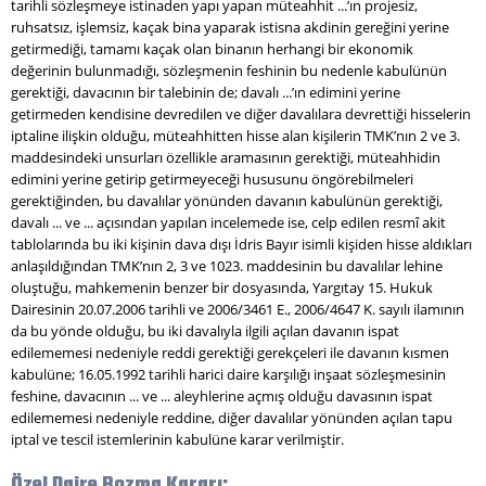
tarihli sözleşmeye istinaden yapı yapan müteahhit ...’ın projesiz,
ruhsatsız, işlemsiz, kaçak bina yaparak istisna akdinin gereğini yerine
getirmediği, tamamı kaçak olan binanın herhangi bir ekonomik
değerinin bulunmadığı, sözleşmenin feshinin bu nedenle kabulünün
gerektiği, davacının bir talebinin de; davalı ...’ın edimini yerine
getirmeden kendisine devredilen ve diğer davalılara devrettiği hisselerin
iptaline ilişkin olduğu, müteahhitten hisse alan kişilerin TMK’nın 2 ve 3.
maddesindeki unsurları özellikle aramasının gerektiği, müteahhidin
edimini yerine getirip getirmeyeceği hususunu öngörebilmeleri
gerektiğinden, bu davalılar yönünden davanın kabulünün gerektiği,
davalı ... ve ... açısından yapılan incelemede ise, celp edilen resmî akit
tablolarında bu iki kişinin dava dışı İdris Bayır isimli kişiden hisse aldıkları
anlaşıldığından TMK’nın 2, 3 ve 1023. maddesinin bu davalılar lehine
oluştuğu, mahkemenin benzer bir dosyasında, Yargıtay 15. Hukuk
Dairesinin 20.07.2006 tarihli ve 2006/3461 E., 2006/4647 K. sayılı ilamının
da bu yönde olduğu, bu iki davalıyla ilgili açılan davanın ispat
edilememesi nedeniyle reddi gerektiği gerekçeleri ile davanın kısmen
kabulüne; 16.05.1992 tarihli harici daire karşılığı inşaat sözleşmesinin
feshine, davacının ... ve ... aleyhlerine açmış olduğu davasının ispat
edilememesi nedeniyle reddine, diğer davalılar yönünden açılan tapu
iptal ve tescil istemlerinin kabulüne karar verilmiştir.
Özel Daire Bozma Kararı: