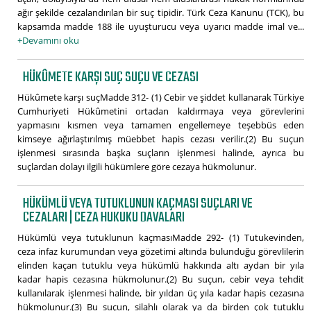
ağır şekilde cezalandırılan bir suç tipidir. Türk Ceza Kanunu (TCK), bu
kapsamda madde 188 ile uyuşturucu veya uyarıcı madde imal ve...
+Devamını oku
HÜKÛMETE KARŞI SUÇ SUÇU VE CEZASI
Hükûmete karşı suçMadde 312- (1) Cebir ve şiddet kullanarak Türkiye
Cumhuriyeti Hükûmetini ortadan kaldırmaya veya görevlerini
yapmasını kısmen veya tamamen engellemeye teşebbüs eden
kimseye ağırlaştırılmış müebbet hapis cezası verilir.(2) Bu suçun
işlenmesi sırasında başka suçların işlenmesi halinde, ayrıca bu
suçlardan dolayı ilgili hükümlere göre cezaya hükmolunur.
HÜKÜMLÜ VEYA TUTUKLUNUN KAÇMASI SUÇLARI VE
CEZALARI | CEZA HUKUKU DAVALARI
Hükümlü veya tutuklunun kaçmasıMadde 292- (1) Tutukevinden,
ceza infaz kurumundan veya gözetimi altında bulunduğu görevlilerin
elinden kaçan tutuklu veya hükümlü hakkında altı aydan bir yıla
kadar hapis cezasına hükmolunur.(2) Bu suçun, cebir veya tehdit
kullanılarak işlenmesi halinde, bir yıldan üç yıla kadar hapis cezasına
hükmolunur.(3) Bu suçun, silahlı olarak ya da birden çok tutuklu