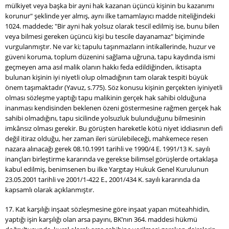
mülkiyet veya başka bir ayni hak kazanan üçüncü kişinin bu kazanımı
korunur" şeklinde yer almış, aynı ilke tamamlayıcı madde niteliğindeki
1024. maddede; "Bir ayni hak yolsuz olarak tescil edilmiş ise, bunu bilen
veya bilmesi gereken üçüncü kişi bu tescile dayanamaz" biçiminde
vurgulanmıştır. Ne var ki; tapulu taşınmazların intikallerinde, huzur ve
güveni koruma, toplum düzenini sağlama uğruna, tapu kaydında ismi
geçmeyen ama asıl malik olanın hakkı feda edildiğinden, iktisapta
bulunan kişinin iyi niyetli olup olmadığının tam olarak tespiti büyük
önem taşımaktadır (Yavuz, s.775). Söz konusu kişinin gerçekten iyiniyetli
olması sözleşme yaptığı tapu malikinin gerçek hak sahibi olduğuna
inanması kendisinden beklenen özeni göstermesine rağmen gerçek hak
sahibi olmadığını, tapu sicilinde yolsuzluk bulunduğunu bilmesinin
imkânsız olması gerekir. Bu görüşten hareketle kötü niyet iddiasının defi
değil itiraz olduğu, her zaman ileri sürülebileceği, mahkemece resen
nazara alınacağı gerek 08.10.1991 tarihli ve 1990/4 E. 1991/13 K. sayılı
inançları birleştirme kararında ve gerekse bilimsel görüşlerde ortaklaşa
kabul edilmiş, benimsenen bu ilke Yargıtay Hukuk Genel Kurulunun
23.05.2001 tarihli ve 2001/1-422 E., 2001/434 K. sayılı kararında da
kapsamlı olarak açıklanmıştır.
17. Kat karşılığı inşaat sözleşmesine göre inşaat yapan müteahhidin,
yaptığı işin karşılığı olan arsa payını, BK’nın 364. maddesi hükmü