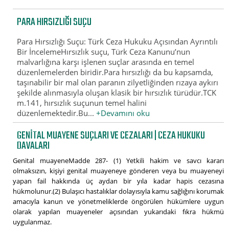
PARA HIRSIZLIĞI SUÇU
Para Hırsızlığı Suçu: Türk Ceza Hukuku Açısından Ayrıntılı
Bir İncelemeHırsızlık suçu, Türk Ceza Kanunu’nun
malvarlığına karşı işlenen suçlar arasında en temel
düzenlemelerden biridir.Para hırsızlığı da bu kapsamda,
taşınabilir bir mal olan paranın zilyetliğinden rızaya aykırı
şekilde alınmasıyla oluşan klasik bir hırsızlık türüdür.TCK
m.141, hırsızlık suçunun temel halini
düzenlemektedir.Bu...
+Devamını oku
GENITAL MUAYENE SUÇLARI VE CEZALARI | CEZA HUKUKU
DAVALARI
Genital muayeneMadde 287- (1) Yetkili hakim ve savcı kararı
olmaksızın, kişiyi genital muayeneye gönderen veya bu muayeneyi
yapan fail hakkında üç aydan bir yıla kadar hapis cezasına
hükmolunur.(2) Bulaşıcı hastalıklar dolayısıyla kamu sağlığını korumak
amacıyla kanun ve yönetmeliklerde öngörülen hükümlere uygun
olarak yapılan muayeneler açısından yukarıdaki fıkra hükmü
uygulanmaz.