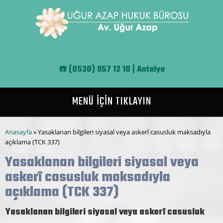
Ana içeriğe atla
☎️
(0530) 957 12 10 | Antalya
MENÜ İÇİN TIKLAYIN
Buradasınız
Anasayfa
» Yasaklanan bilgileri siyasal veya askerî casusluk maksadıyla
açıklama (TCK 337)
Yasaklanan bilgileri siyasal veya
askerî casusluk maksadıyla
açıklama (TCK 337)
Yasaklanan bilgileri siyasal veya askerî casusluk