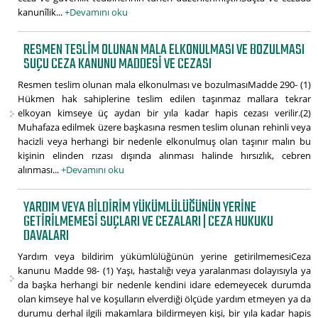
kanunîlik...
+Devamını oku
RESMEN TESLIM OLUNAN MALA ELKONULMASI VE BOZULMASI
SUÇU CEZA KANUNU MADDESI VE CEZASI
Resmen teslim olunan mala elkonulması ve bozulmasıMadde 290- (1)
Hükmen hak sahiplerine teslim edilen taşınmaz mallara tekrar
elkoyan kimseye üç aydan bir yıla kadar hapis cezası verilir.(2)
Muhafaza edilmek üzere başkasına resmen teslim olunan rehinli veya
hacizli veya herhangi bir nedenle elkonulmuş olan taşınır malın bu
kişinin elinden rızası dışında alınması halinde hırsızlık, cebren
alınması...
+Devamını oku
YARDIM VEYA BILDIRIM YÜKÜMLÜLÜĞÜNÜN YERINE
GETIRILMEMESI SUÇLARI VE CEZALARI | CEZA HUKUKU
DAVALARI
Yardım veya bildirim yükümlülüğünün yerine getirilmemesiCeza
kanunu Madde 98- (1) Yaşı, hastalığı veya yaralanması dolayısıyla ya
da başka herhangi bir nedenle kendini idare edemeyecek durumda
olan kimseye hal ve koşulların elverdiği ölçüde yardım etmeyen ya da
durumu derhal ilgili makamlara bildirmeyen kişi, bir yıla kadar hapis