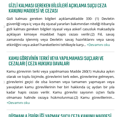
GIZLI KALMASI GEREKEN BILGILERI AÇIKLAMA SUÇU CEZA
KANUNU MADDESI VE CEZASI
Gizli kalması gereken bilgileri açıklamaMadde 330- (1) Devletin
güvenliği veya iç veya dış siyasal yararları bakımından niteliği itibarıyla
gizli kalması gereken bilgileri siyasal veya askerî casusluk maksadıyla
açıklayan kimseye müebbet hapis cezası verilir.(2) Fiil, savaş
zamanında işlenmiş veya Devletin savaş hazırlıklarını veya savaş
etkinliğini veya askerî hareketlerini tehlikeyle karşı...
+Devamını oku
KAMU GÖREVININ TERKI VEYA YAPILMAMASI SUÇLARI VE
CEZALARI | CEZA HUKUKU DAVALARI
Kamu görevinin terki veya yapılmaması Madde 260(1) Hukuka aykırı
olarak ve toplu biçimde, görevlerini terk eden, görevlerine gelmeyen,
görevlerini geçici de olsa kısmen veya tamamen yapmayan veya
yavaşlatan kamu görevlilerinin her biri hakkında üç aydan bir yıla
kadar hapis cezası verilir. Kamu görevlisi sayısının üçten fazla
olmaması halinde cezaya hükmolunmaz.(2) Kamu görevlilerinin...
+Devamını oku
DÜŞMANLA IŞBIRLIĞI YAPMAK SUÇU CEZA KANUNU MADDESI