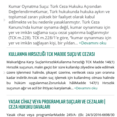
Kumar Oynatma Suçu: Türk Ceza Hukuku Açısından
DeğerlendirmeKumar, Türk hukukunda hukuka aykırı ve
toplumsal zararı yüksek bir faaliyet olarak kabul
edilmekte ve bu nedenle yasaklanmıştır. Türk Ceza
Kanunu’nda kumar oynama değil, kumar oynanması için
yer ve imkân sağlama suçu cezai yaptırıma bağlanmıştır
(TCK m.228). TCK m.228/1’e göre, “kumar oynanması için
yer ve imkân sağlayan kişi, bir yıldan...
+Devamını oku
KULLANMA HIRSIZLIĞI TCK MADDE SUÇU VE CEZASI
Malvarlığına Karşı SuçlarHırsızlıkKullanma hırsızlığı TCK Madde 146(1)
Hırsızlık suçunun, malın geçici bir süre kullanılıp zilyedine iade edilmek
üzere işlenmesi halinde, şikayet üzerine, verilecek ceza yarı oranına
kadar indirilir.Ancak malın suç işlemek için kullanılmış olması halinde
bu hüküm uygulanmaz.Zorunluluk hâliMadde 147(1) Hırsızlık
suçunun ağır ve acil bir ihtiyacı karşılamak...
+Devamını oku
YASAK CIHAZ VEYA PROGRAMLAR SUÇLARI VE CEZALARI |
CEZA HUKUKU DAVALARI
Yasak cihaz veya programlarMadde 245/A- (Ek: 24/3/2016-6698/30