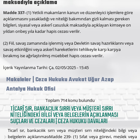
maksadıyla açıklama
Madde 337-
(1) Yetkili makamların kanun ve düzenleyici işlemlere göre
açıklanmasını yasakladığı ve niteliği bakımından gizli kalması gereken
bilgileri, siyasal veya askerî casusluk maksadıyla açıklayan kimseye on
yıldan onbeş yıla kadar hapis cezası verilir.
(2) Fiil, savaş zamanında işlenmiş veya Devletin savaş hazırlıklarını veya
savaş etkinliğini veya askerî hareketlerini tehlikeyle karşı karşıya
bırakmış ise ağırlaştırılmış müebbet hapis cezası verilir.
İçerik Yayınlanma Tarihi: Ça, 02/05/2025 - 15:45
Makaleler | Ceza Hukuku Avukat Uğur Azap
Antalya Hukuk Ofisi
Toplam 714 konu bulundu
TICARÎ SIR, BANKACILIK SIRRI VEYA MÜŞTERI SIRRI
NITELIĞINDEKI BILGI VEYA BELGELERIN AÇIKLANMASI
SUÇLARI VE CEZALARI | CEZA HUKUKU DAVALARI
Ticarî sır, bankacılık sırrı veya müşteri sırrı niteliğindeki bilgi veya
belgelerin açıklanmasıMadde 239- (1) Sıfat veya görevi, meslek veya