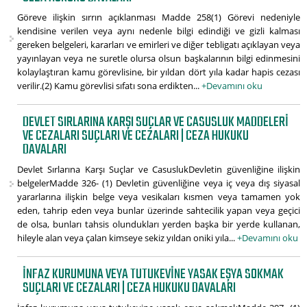
Göreve ilişkin sırrın açıklanması Madde 258(1) Görevi nedeniyle
kendisine verilen veya aynı nedenle bilgi edindiği ve gizli kalması
gereken belgeleri, kararları ve emirleri ve diğer tebligatı açıklayan veya
yayınlayan veya ne suretle olursa olsun başkalarının bilgi edinmesini
kolaylaştıran kamu görevlisine, bir yıldan dört yıla kadar hapis cezası
verilir.(2) Kamu görevlisi sıfatı sona erdikten...
+Devamını oku
DEVLET SIRLARINA KARŞI SUÇLAR VE CASUSLUK MADDELERI
VE CEZALARI SUÇLARI VE CEZALARI | CEZA HUKUKU
DAVALARI
Devlet Sırlarına Karşı Suçlar ve CasuslukDevletin güvenliğine ilişkin
belgelerMadde 326- (1) Devletin güvenliğine veya iç veya dış siyasal
yararlarına ilişkin belge veya vesikaları kısmen veya tamamen yok
eden, tahrip eden veya bunlar üzerinde sahtecilik yapan veya geçici
de olsa, bunları tahsis olundukları yerden başka bir yerde kullanan,
hileyle alan veya çalan kimseye sekiz yıldan oniki yıla...
+Devamını oku
İNFAZ KURUMUNA VEYA TUTUKEVINE YASAK EŞYA SOKMAK
SUÇLARI VE CEZALARI | CEZA HUKUKU DAVALARI