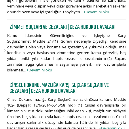
ilişkin görevlerini ihlale yönelten ve tahrik edenler ile kanunlara,
yeminlere veya disiplin veya diğer görevlere aykırı hareketleri askerler
önünde öven veya iyi gördüğünü söyleyen...
+Devamını oku
ZIMMET SUÇLARI VE CEZALARI | CEZA HUKUKU DAVALARI
Kamu İdaresinin Güvenilirliğine ve İşleyişine Karşı
SuçlarZimmet Madde 247(1) Görevi nedeniyle zilyedliği kendisine
devredilmiş olan veya koruma ve gözetimiyle yükümlü olduğu malı
kendisinin veya başkasının zimmetine geçiren kamu görevlisi, beş
yıldan oniki yıla kadar hapis cezası ile cezalandırılır.(2) Suçun,
zimmetin açığa çıkmamasını sağlamaya yönelik hileli davranışlarla
işlenmesi...
+Devamını oku
CINSEL DOKUNULMAZLIĞA KARŞI SUÇLAR SUÇLARI VE
CEZALARI | CEZA HUKUKU DAVALARI
Cinsel Dokunulmazlığa Karşı SuçlarCinsel saldırıCeza kanunu Madde
102- (Değişik: 18/6/2014-6545/58 md.) (1) Cinsel davranışlarla bir
kimsenin vücut dokunulmazlığını ihlâl eden kişi, mağdurun şikâyeti
üzerine, beş yıldan on yıla kadar hapis cezası ile cezalandırılır. Cinsel
davranışın sarkıntılık düzeyinde kalması hâlinde iki yıldan beş yıla
kadar hapis cezası verilir.(2) Fiilin vücuda organ veya...
+Devamını oku