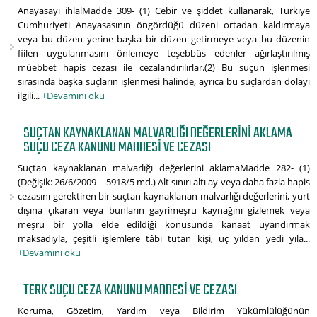
Anayasayı ihlalMadde 309- (1) Cebir ve şiddet kullanarak, Türkiye
Cumhuriyeti Anayasasının öngördüğü düzeni ortadan kaldırmaya
veya bu düzen yerine başka bir düzen getirmeye veya bu düzenin
fiilen uygulanmasını önlemeye teşebbüs edenler ağırlaştırılmış
müebbet hapis cezası ile cezalandırılırlar.(2) Bu suçun işlenmesi
sırasında başka suçların işlenmesi halinde, ayrıca bu suçlardan dolayı
ilgili...
+Devamını oku
SUÇTAN KAYNAKLANAN MALVARLIĞI DEĞERLERINI AKLAMA
SUÇU CEZA KANUNU MADDESI VE CEZASI
Suçtan kaynaklanan malvarlığı değerlerini aklamaMadde 282- (1)
(Değişik: 26/6/2009 – 5918/5 md.) Alt sınırı altı ay veya daha fazla hapis
cezasını gerektiren bir suçtan kaynaklanan malvarlığı değerlerini, yurt
dışına çıkaran veya bunların gayrimeşru kaynağını gizlemek veya
meşru bir yolla elde edildiği konusunda kanaat uyandırmak
maksadıyla, çeşitli işlemlere tâbi tutan kişi, üç yıldan yedi yıla...
+Devamını oku
TERK SUÇU CEZA KANUNU MADDESI VE CEZASI
Koruma, Gözetim, Yardım veya Bildirim Yükümlülüğünün