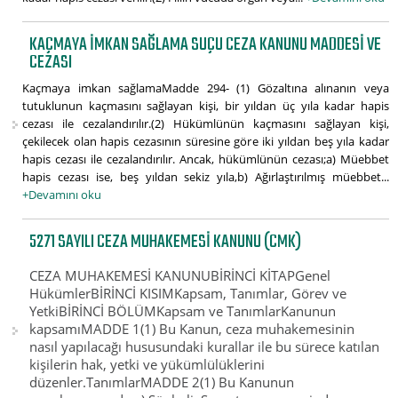
KAÇMAYA IMKAN SAĞLAMA SUÇU CEZA KANUNU MADDESI VE
CEZASI
Kaçmaya imkan sağlamaMadde 294- (1) Gözaltına alınanın veya
tutuklunun kaçmasını sağlayan kişi, bir yıldan üç yıla kadar hapis
cezası ile cezalandırılır.(2) Hükümlünün kaçmasını sağlayan kişi,
çekilecek olan hapis cezasının süresine göre iki yıldan beş yıla kadar
hapis cezası ile cezalandırılır. Ancak, hükümlünün cezası;a) Müebbet
hapis cezası ise, beş yıldan sekiz yıla,b) Ağırlaştırılmış müebbet...
+Devamını oku
5271 SAYILI CEZA MUHAKEMESI KANUNU (CMK)
CEZA MUHAKEMESİ KANUNUBİRİNCİ KİTAPGenel
HükümlerBİRİNCİ KISIMKapsam, Tanımlar, Görev ve
YetkiBİRİNCİ BÖLÜMKapsam ve TanımlarKanunun
kapsamıMADDE 1(1) Bu Kanun, ceza muhakemesinin
nasıl yapılacağı hususundaki kurallar ile bu sürece katılan
kişilerin hak, yetki ve yükümlülüklerini
düzenler.TanımlarMADDE 2(1) Bu Kanunun