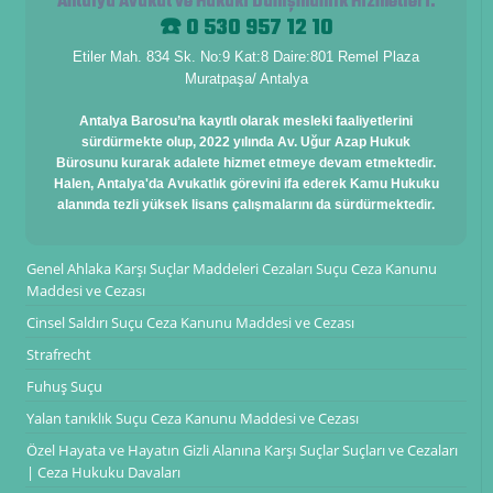
Antalya Avukat ve Hukuki Danışmanlık Hizmetleri
:
☎️ 0 530 957 12 10
Etiler Mah. 834 Sk. No:9 Kat:8 Daire:801 Remel Plaza
Muratpaşa/ Antalya
Antalya Barosu’na kayıtlı olarak mesleki faaliyetlerini
sürdürmekte olup, 2022 yılında Av. Uğur Azap Hukuk
Bürosunu kurarak adalete hizmet etmeye devam etmektedir.
Halen, Antalya'da Avukatlık görevini ifa ederek Kamu Hukuku
alanında tezli yüksek lisans çalışmalarını da sürdürmektedir.
Genel Ahlaka Karşı Suçlar Maddeleri Cezaları Suçu Ceza Kanunu
Maddesi ve Cezası
Cinsel Saldırı Suçu Ceza Kanunu Maddesi ve Cezası
Strafrecht
Fuhuş Suçu
Yalan tanıklık Suçu Ceza Kanunu Maddesi ve Cezası
Özel Hayata ve Hayatın Gizli Alanına Karşı Suçlar Suçları ve Cezaları
| Ceza Hukuku Davaları