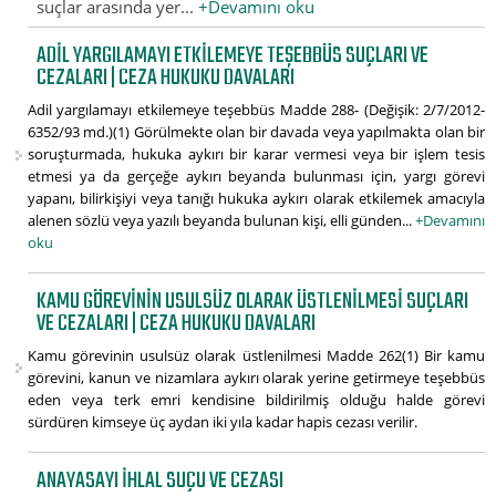
suçlar arasında yer...
+Devamını oku
ADIL YARGILAMAYI ETKILEMEYE TEŞEBBÜS SUÇLARI VE
CEZALARI | CEZA HUKUKU DAVALARI
Adil yargılamayı etkilemeye teşebbüs Madde 288- (Değişik: 2/7/2012-
6352/93 md.)(1) Görülmekte olan bir davada veya yapılmakta olan bir
soruşturmada, hukuka aykırı bir karar vermesi veya bir işlem tesis
etmesi ya da gerçeğe aykırı beyanda bulunması için, yargı görevi
yapanı, bilirkişiyi veya tanığı hukuka aykırı olarak etkilemek amacıyla
alenen sözlü veya yazılı beyanda bulunan kişi, elli günden...
+Devamını
oku
KAMU GÖREVININ USULSÜZ OLARAK ÜSTLENILMESI SUÇLARI
VE CEZALARI | CEZA HUKUKU DAVALARI
Kamu görevinin usulsüz olarak üstlenilmesi Madde 262(1) Bir kamu
görevini, kanun ve nizamlara aykırı olarak yerine getirmeye teşebbüs
eden veya terk emri kendisine bildirilmiş olduğu halde görevi
sürdüren kimseye üç aydan iki yıla kadar hapis cezası verilir.
ANAYASAYI IHLAL SUÇU VE CEZASI