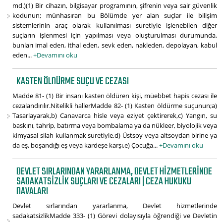
md.)(1) Bir cihazın, bilgisayar programının, şifrenin veya sair güvenlik
kodunun; münhasıran bu Bölümde yer alan suçlar ile bilişim
sistemlerinin araç olarak kullanılması suretiyle işlenebilen diğer
suçların işlenmesi için yapılması veya oluşturulması durumunda,
bunları imal eden, ithal eden, sevk eden, nakleden, depolayan, kabul
eden...
+Devamını oku
KASTEN ÖLDÜRME SUÇU VE CEZASI
Madde 81- (1) Bir insanı kasten öldüren kişi, müebbet hapis cezası ile
cezalandırılır.Nitelikli hallerMadde 82- (1) Kasten öldürme suçunun;a)
Tasarlayarak,b) Canavarca hisle veya eziyet çektirerek,c) Yangın, su
baskını, tahrip, batırma veya bombalama ya da nükleer, biyolojik veya
kimyasal silah kullanmak suretiyle,d) Üstsoy veya altsoydan birine ya
da eş, boşandığı eş veya kardeşe karşı,e) Çocuğa...
+Devamını oku
DEVLET SIRLARINDAN YARARLANMA, DEVLET HIZMETLERINDE
SADAKATSIZLIK SUÇLARI VE CEZALARI | CEZA HUKUKU
DAVALARI
Devlet sırlarından yararlanma, Devlet hizmetlerinde
sadakatsizlikMadde 333- (1) Görevi dolayısıyla öğrendiği ve Devletin