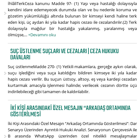
İhlâliTerkCeza kanunu Madde 97- (1) Yaşı veya hastalığı dolayısıyla
kendini idare edemeyecek durumda olan ve bu nedenle koruma ve
gözetim yükümlülüğü altında bulunan bir kimseyi kendi haline terk
eden kişi, üç aydan iki yıla kadar hapis cezası ile cezalandırılır.(2) Terk
dolayısıyla mağdur bir hastalığa yakalanmış, yaralanmış veya
ölmüşse,...
+Devamını oku
SUÇ ÜSTLENME SUÇLARI VE CEZALARI | CEZA HUKUKU
DAVALARI
Suç üstlenmeMadde 270- (1) Yetkili makamlara, gerçeğe aykırı olarak,
suçu işlediğini veya suça katıldığını bildiren kimseye iki yıla kadar
hapis cezası verilir. Bu suçun üstsoy, altsoy, eş veya kardeşi cezadan
kurtarmak amacıyla işlenmesi halinde; verilecek cezanın dörtte üçü
indirilebileceği gibi tamamen de kaldırılabilir.
İKI KIŞI ARASINDAKI ÖZEL MESAJIN “ARKADAŞ ORTAMINDA
GÖSTERILMESI
İki Kişi Arasındaki Özel Mesajın “Arkadaş Ortamında Gösterilmesi”: Dar
Senaryo Üzerinden Ayrıntılı Hukuki AnalizI. Senaryonun ÇerçevesiA ile
B arasında WhatsApp üzerinden özel nitelikli mesajlaşmalar