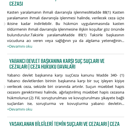
CEZASI
Kasten yaralamanın ihmali davranışla işlenmesiMadde 88(1) Kasten
yaralamanın ihmali davranışla işlenmesi halinde, verilecek ceza üçte
ikisine kadar indirilebilir. Bu hükmün uygulanmasında kasten
öldürmenin ihmali davranışla işlenmesine ilişkin koşullar göz önünde
bulundurulur.Taksirle yaralamaMadde 89(1) Taksirle başkasının
vücuduna acı veren veya sağlığının ya da algılama yeteneğinin...
+Devamını oku
YABANCI DEVLET BAŞKANINA KARŞI SUÇ SUÇLARI VE
CEZALARI | CEZA HUKUKU DAVALARI
Yabancı devlet başkanına karşı suçCeza kanunu Madde 340- (1)
Yabancı devletlerden birinin başkanına karşı bir suç işleyen kişiye
verilecek ceza, sekizde biri oranında artırılır. Suçun müebbet hapis
cezasını gerektirmesi halinde, ağırlaştırılmış müebbet hapis cezasına
hükmolunur.(2) Fiil, soruşturulması ve kovuşturulması şikayete bağlı
suçlardan ise, soruşturma ve kovuşturma yabancı devletin...
+Devamını oku
YASAKLANAN BILGILERI TEMIN SUÇLARI VE CEZALARI | CEZA