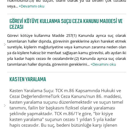
hükmolunur.(3) Bu suçun, silahlı olarak ya da birden çok tutuklu
veya...
+Devamını oku
GÖREVI KÖTÜYE KULLANMA SUÇU CEZA KANUNU MADDESI VE
CEZASI
Görevi kötüye kullanma Madde 257(1) Kanunda ayrıca suç olarak
tanımlanan haller dışında, görevinin gereklerine aykırı hareket etmek
suretiyle, kişilerin mağduriyetine veya kamunun zararına neden olan
ya da kişilere haksız bir menfaat sağlayan kamu görevlisi, altı aydan iki
yıla kadar hapis cezası ile cezalandırılır.(2) Kanunda ayrıca suç olarak
tanımlanan haller dışında, görevinin gereklerini...
+Devamını oku
KASTEN YARALAMA
Kasten Yaralama Suçu: TCK m.86 Kapsamında Hukuki ve
Cezai DeğerlendirmeTürk Ceza Kanunu’nun 86. maddesi,
kasten yaralama suçunu düzenlemektedir ve suçun temel
tanımını, failin bir başkasını fiziksel olarak yaralaması
şeklinde yapmaktadır. TCK m.86/1’e göre, "bir kişiye
kasten yaralama" suçunun cezası 1 yıldan 5 yıla kadar
hapis cezasıdır. Bu suç, bedeni bütünlüğe karşı işlenen