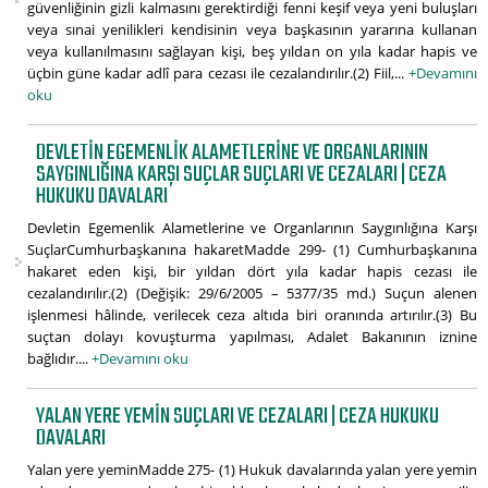
güvenliğinin gizli kalmasını gerektirdiği fenni keşif veya yeni buluşları
veya sınai yenilikleri kendisinin veya başkasının yararına kullanan
veya kullanılmasını sağlayan kişi, beş yıldan on yıla kadar hapis ve
üçbin güne kadar adlî para cezası ile cezalandırılır.(2) Fiil,...
+Devamını
oku
DEVLETIN EGEMENLIK ALAMETLERINE VE ORGANLARININ
SAYGINLIĞINA KARŞI SUÇLAR SUÇLARI VE CEZALARI | CEZA
HUKUKU DAVALARI
Devletin Egemenlik Alametlerine ve Organlarının Saygınlığına Karşı
SuçlarCumhurbaşkanına hakaretMadde 299- (1) Cumhurbaşkanına
hakaret eden kişi, bir yıldan dört yıla kadar hapis cezası ile
cezalandırılır.(2) (Değişik: 29/6/2005 – 5377/35 md.) Suçun alenen
işlenmesi hâlinde, verilecek ceza altıda biri oranında artırılır.(3) Bu
suçtan dolayı kovuşturma yapılması, Adalet Bakanının iznine
bağlıdır....
+Devamını oku
YALAN YERE YEMIN SUÇLARI VE CEZALARI | CEZA HUKUKU
DAVALARI
Yalan yere yeminMadde 275- (1) Hukuk davalarında yalan yere yemin