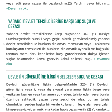
veya adlî para cezası ile cezalandırılır.(2) Yardım veya bildirim...
+Devamını oku
YABANCI DEVLET TEMSILCILERINE KARŞI SUÇ SUÇU VE
CEZASI
Yabancı devlet temsilcilerine karşı suçMadde 342- (1) Türkiye
Cumhuriyetinde sürekli veya geçici olarak görevlendirilmiş yabancı
devlet temsilcileri ile bunların diplomasi memurları veya uluslararası
kuruluşların temsilcileri ile bunların diplomatik ayrıcalık ve bağışıklık
tanınan memurları, kendilerine karşı görevlerinden dolayı işlenen
suçlar bakımından, kamu görevlisi kabul edilerek; suç...
+Devamını
oku
DEVLETIN GÜVENLIĞINE ILIŞKIN BELGELER SUÇU VE CEZASI
Devletin güvenliğine ilişkin belgelerMadde 326- (1) Devletin
güvenliğine veya iç veya dış siyasal yararlarına ilişkin belge veya
vesikaları kısmen veya tamamen yok eden, tahrip eden veya bunlar
üzerinde sahtecilik yapan veya geçici de olsa, bunları tahsis
olundukları yerden başka bir yerde kullanan, hileyle alan veya çalan
kimseye sekiz yıldan oniki yıla kadar hapis cezası verilir.(2) Yukarıdaki...