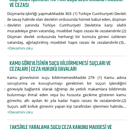
VE CEZASI
Düşmanla işbirliği yapmakMadde 303- (1) Türkiye Cumhuriyeti Devleti
ile savaş halinde olan devletin ordusunda hizmet kabul eden, düşman
devletin yanında Türkiye Cumhuriyeti Devletine karşı silahlı
mücadeleye giren vatandaş, müebbet hapis cezası ile cezalandırılır.(2)
Düşman devlet ordusunda herhangi bir komuta görevi üstlenen
vatandaş, ağırlaştırılmış müebbet hapis cezası ile cezalandırılır.(3)...
+Devamını oku
KAMU GÖREVLISININ SUÇU BILDIRMEMESI SUÇLARI VE
CEZALARI | CEZA HUKUKU DAVALARI
Kamu görevlisinin suçu bildirmemesiMadde 279- (1) Kamu adına
soruşturma ve kovuşturmayı gerektiren bir suçun işlendiğini
göreviyle bağlantılı olarak öğrenip de yetkili makamlara bildirimde
bulunmayı ihmal eden veya bu hususta gecikme gösteren kamu
görevlisi, altı aydan iki yıla kadar hapis cezası ile cezalandırılır.(2)
Suçun, adlî kolluk görevini yapan kişi tarafından işlenmesi halinde,...
+Devamını oku
TAKSIRLE YARALAMA SUÇU CEZA KANUNU MADDESI VE