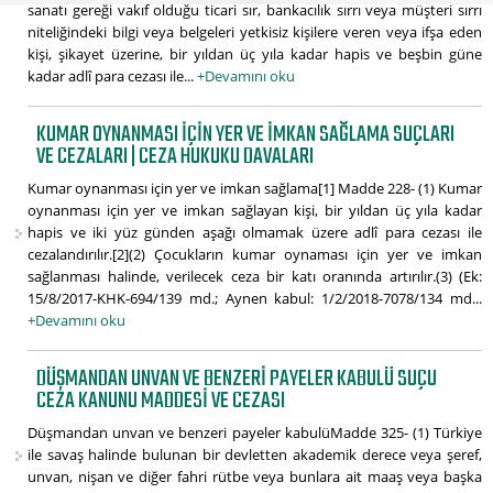
sanatı gereği vakıf olduğu ticari sır, bankacılık sırrı veya müşteri sırrı
niteliğindeki bilgi veya belgeleri yetkisiz kişilere veren veya ifşa eden
kişi, şikayet üzerine, bir yıldan üç yıla kadar hapis ve beşbin güne
kadar adlî para cezası ile...
+Devamını oku
KUMAR OYNANMASI IÇIN YER VE IMKAN SAĞLAMA SUÇLARI
VE CEZALARI | CEZA HUKUKU DAVALARI
Kumar oynanması için yer ve imkan sağlama[1] Madde 228- (1) Kumar
oynanması için yer ve imkan sağlayan kişi, bir yıldan üç yıla kadar
hapis ve iki yüz günden aşağı olmamak üzere adlî para cezası ile
cezalandırılır.[2](2) Çocukların kumar oynaması için yer ve imkan
sağlanması halinde, verilecek ceza bir katı oranında artırılır.(3) (Ek:
15/8/2017-KHK-694/139 md.; Aynen kabul: 1/2/2018-7078/134 md...
+Devamını oku
DÜŞMANDAN UNVAN VE BENZERI PAYELER KABULÜ SUÇU
CEZA KANUNU MADDESI VE CEZASI
Düşmandan unvan ve benzeri payeler kabulüMadde 325- (1) Türkiye
ile savaş halinde bulunan bir devletten akademik derece veya şeref,
unvan, nişan ve diğer fahri rütbe veya bunlara ait maaş veya başka