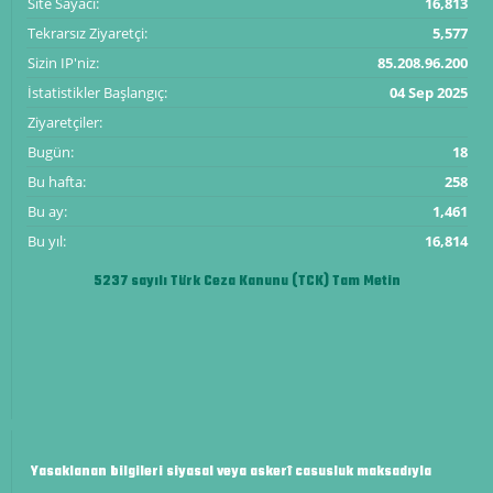
Site Sayacı:
16,813
Tekrarsız Ziyaretçi:
5,577
Sizin IP'niz:
85.208.96.200
İstatistikler Başlangıç:
04 Sep 2025
Ziyaretçiler:
Bugün:
18
Bu hafta:
258
Bu ay:
1,461
Bu yıl:
16,814
5237 sayılı Türk Ceza Kanunu (TCK) Tam Metin
Yasaklanan bilgileri siyasal veya askerî casusluk maksadıyla