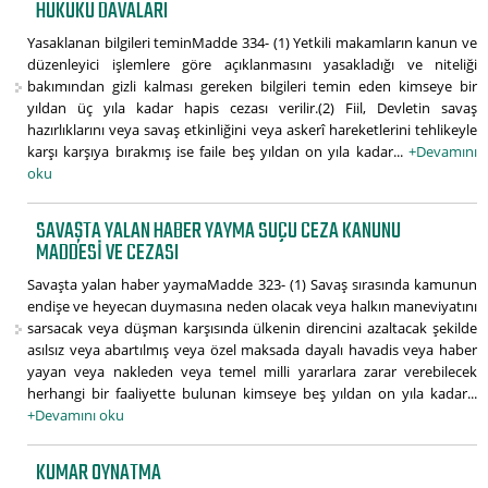
HUKUKU DAVALARI
Yasaklanan bilgileri teminMadde 334- (1) Yetkili makamların kanun ve
düzenleyici işlemlere göre açıklanmasını yasakladığı ve niteliği
bakımından gizli kalması gereken bilgileri temin eden kimseye bir
yıldan üç yıla kadar hapis cezası verilir.(2) Fiil, Devletin savaş
hazırlıklarını veya savaş etkinliğini veya askerî hareketlerini tehlikeyle
karşı karşıya bırakmış ise faile beş yıldan on yıla kadar...
+Devamını
oku
SAVAŞTA YALAN HABER YAYMA SUÇU CEZA KANUNU
MADDESI VE CEZASI
Savaşta yalan haber yaymaMadde 323- (1) Savaş sırasında kamunun
endişe ve heyecan duymasına neden olacak veya halkın maneviyatını
sarsacak veya düşman karşısında ülkenin direncini azaltacak şekilde
asılsız veya abartılmış veya özel maksada dayalı havadis veya haber
yayan veya nakleden veya temel milli yararlara zarar verebilecek
herhangi bir faaliyette bulunan kimseye beş yıldan on yıla kadar...
+Devamını oku
KUMAR OYNATMA