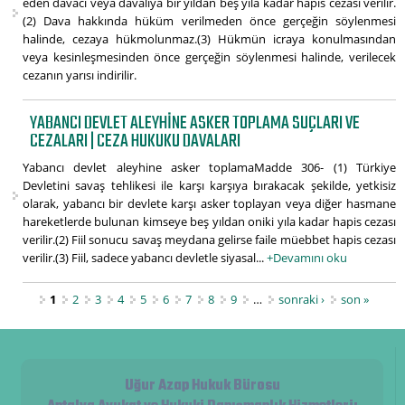
eden davacı veya davalıya bir yıldan beş yıla kadar hapis cezası verilir.
(2) Dava hakkında hüküm verilmeden önce gerçeğin söylenmesi
halinde, cezaya hükmolunmaz.(3) Hükmün icraya konulmasından
veya kesinleşmesinden önce gerçeğin söylenmesi halinde, verilecek
cezanın yarısı indirilir.
YABANCI DEVLET ALEYHINE ASKER TOPLAMA SUÇLARI VE
CEZALARI | CEZA HUKUKU DAVALARI
Yabancı devlet aleyhine asker toplamaMadde 306- (1) Türkiye
Devletini savaş tehlikesi ile karşı karşıya bırakacak şekilde, yetkisiz
olarak, yabancı bir devlete karşı asker toplayan veya diğer hasmane
hareketlerde bulunan kimseye beş yıldan oniki yıla kadar hapis cezası
verilir.(2) Fiil sonucu savaş meydana gelirse faile müebbet hapis cezası
verilir.(3) Fiil, sadece yabancı devletle siyasal...
+Devamını oku
Sayfalar
1
2
3
4
5
6
7
8
9
…
sonraki ›
son »
Uğur Azap Hukuk Bürosu