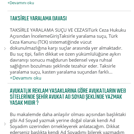
+Devamını oku
TAKSIRLE YARALAMA DAVASI
TAKSİRLE YARALAMA SUÇU VE CEZASITürk Ceza Hukuku
Açısından İncelemeGirişTaksirle yaralama suçu, Türk
Ceza Kanunu (TCK) sistematiğinde vücut
dokunulmazlığına karşı suçlar arasında yer almaktadır.
Bu suç tipi, failin dikkat ve özen yükümlülüğüne aykırı
davranışı sonucu mağdurun bedensel veya ruhsal
sağlığının bozulması şeklinde tezahür eder. Taksirle
yaralama suçu, kasten yaralama suçundan farklı...
+Devamını oku
AVUKATLIK REKLAM YASAKLARINA GÖRE AVUKATLARIN WEB
SITELERINDE ŞEHİR AVUKAT AD SOYAD ŞEKLINDE YAZMAK
YASAK MIDIR ?
Bu makalemde daha anlaşılır olması açısından başlıktaki
gibi Ad Soyad yazmak yerine doğal olarak kendi Ad
Soyadım üzerinden örnekleyerek anlatacağım. Dikkat
ederseniz başlıkta kendi Ad Soyadımı bilerek yazmadım