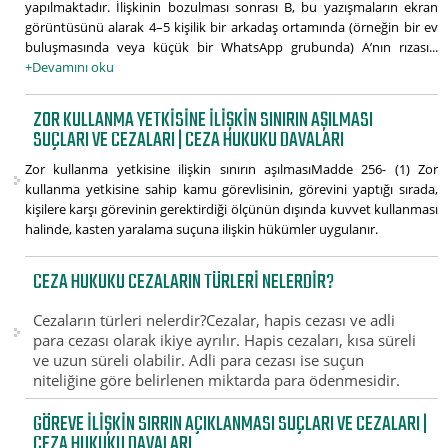
yapılmaktadır. İlişkinin bozulması sonrası B, bu yazışmaların ekran
görüntüsünü alarak 4–5 kişilik bir arkadaş ortamında (örneğin bir ev
buluşmasında veya küçük bir WhatsApp grubunda) A’nın rızası...
+Devamını oku
ZOR KULLANMA YETKISINE ILIŞKIN SINIRIN AŞILMASI
SUÇLARI VE CEZALARI | CEZA HUKUKU DAVALARI
Zor kullanma yetkisine ilişkin sınırın aşılmasıMadde 256- (1) Zor
kullanma yetkisine sahip kamu görevlisinin, görevini yaptığı sırada,
kişilere karşı görevinin gerektirdiği ölçünün dışında kuvvet kullanması
halinde, kasten yaralama suçuna ilişkin hükümler uygulanır.
CEZA HUKUKU CEZALARIN TÜRLERI NELERDIR?
Cezaların türleri nelerdir?Cezalar, hapis cezası ve adli
para cezası olarak ikiye ayrılır. Hapis cezaları, kısa süreli
ve uzun süreli olabilir. Adli para cezası ise suçun
niteliğine göre belirlenen miktarda para ödenmesidir.
GÖREVE ILIŞKIN SIRRIN AÇIKLANMASI SUÇLARI VE CEZALARI |
CEZA HUKUKU DAVALARI