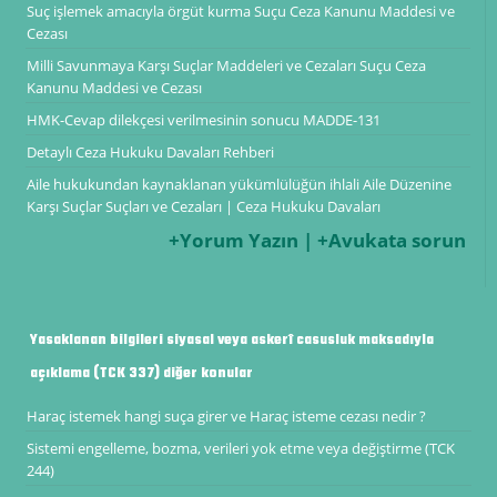
Suç işlemek amacıyla örgüt kurma Suçu Ceza Kanunu Maddesi ve
Cezası
Milli Savunmaya Karşı Suçlar Maddeleri ve Cezaları Suçu Ceza
Kanunu Maddesi ve Cezası
HMK-Cevap dilekçesi verilmesinin sonucu MADDE-131
Detaylı Ceza Hukuku Davaları Rehberi
Aile hukukundan kaynaklanan yükümlülüğün ihlali Aile Düzenine
Karşı Suçlar Suçları ve Cezaları | Ceza Hukuku Davaları
+Yorum Yazın | +Avukata sorun
Yasaklanan bilgileri siyasal veya askerî casusluk maksadıyla
açıklama (TCK 337) diğer konular
Haraç istemek hangi suça girer ve Haraç isteme cezası nedir ?
Sistemi engelleme, bozma, verileri yok etme veya değiştirme (TCK
244)