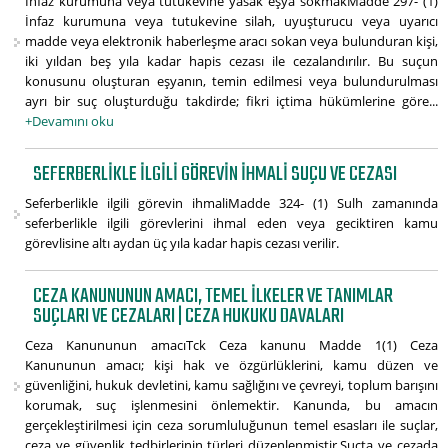
İnfaz kurumuna veya tutukevine yasak eşya sokmakMadde 297- (1)
İnfaz kurumuna veya tutukevine silah, uyuşturucu veya uyarıcı
madde veya elektronik haberleşme aracı sokan veya bulunduran kişi,
iki yıldan beş yıla kadar hapis cezası ile cezalandırılır. Bu suçun
konusunu oluşturan eşyanın, temin edilmesi veya bulundurulması
ayrı bir suç oluşturduğu takdirde; fikri içtima hükümlerine göre...
+Devamını oku
SEFERBERLIKLE ILGILI GÖREVIN IHMALI SUÇU VE CEZASI
Seferberlikle ilgili görevin ihmaliMadde 324- (1) Sulh zamanında
seferberlikle ilgili görevlerini ihmal eden veya geciktiren kamu
görevlisine altı aydan üç yıla kadar hapis cezası verilir.
CEZA KANUNUNUN AMACI, TEMEL İLKELER VE TANIMLAR
SUÇLARI VE CEZALARI | CEZA HUKUKU DAVALARI
Ceza Kanununun amacıTck Ceza kanunu Madde 1(1) Ceza
Kanununun amacı; kişi hak ve özgürlüklerini, kamu düzen ve
güvenliğini, hukuk devletini, kamu sağlığını ve çevreyi, toplum barışını
korumak, suç işlenmesini önlemektir. Kanunda, bu amacın
gerçekleştirilmesi için ceza sorumluluğunun temel esasları ile suçlar,
ceza ve güvenlik tedbirlerinin türleri düzenlenmiştir.Suçta ve cezada