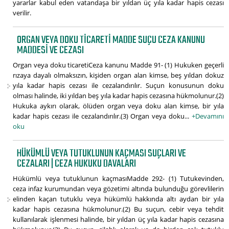
yararlar kabul eden vatandaşa bir yıldan üç yıla kadar hapis cezası
verilir.
ORGAN VEYA DOKU TICARETI MADDE SUÇU CEZA KANUNU
MADDESI VE CEZASI
Organ veya doku ticaretiCeza kanunu Madde 91- (1) Hukuken geçerli
rızaya dayalı olmaksızın, kişiden organ alan kimse, beş yıldan dokuz
yıla kadar hapis cezası ile cezalandırılır. Suçun konusunun doku
olması halinde, iki yıldan beş yıla kadar hapis cezasına hükmolunur.(2)
Hukuka aykırı olarak, ölüden organ veya doku alan kimse, bir yıla
kadar hapis cezası ile cezalandırılır.(3) Organ veya doku...
+Devamını
oku
HÜKÜMLÜ VEYA TUTUKLUNUN KAÇMASI SUÇLARI VE
CEZALARI | CEZA HUKUKU DAVALARI
Hükümlü veya tutuklunun kaçmasıMadde 292- (1) Tutukevinden,
ceza infaz kurumundan veya gözetimi altında bulunduğu görevlilerin
elinden kaçan tutuklu veya hükümlü hakkında altı aydan bir yıla
kadar hapis cezasına hükmolunur.(2) Bu suçun, cebir veya tehdit
kullanılarak işlenmesi halinde, bir yıldan üç yıla kadar hapis cezasına