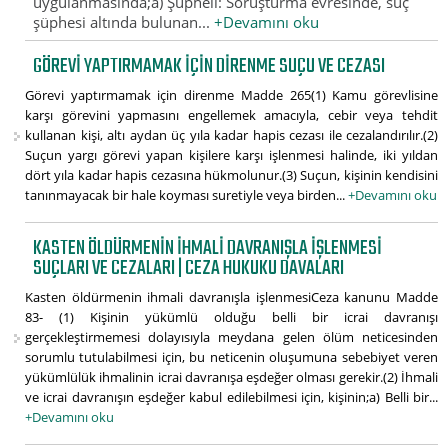
uygulanmasında;a) Şüpheli: Soruşturma evresinde, suç
şüphesi altında bulunan...
+Devamını oku
GÖREVI YAPTIRMAMAK IÇIN DIRENME SUÇU VE CEZASI
Görevi yaptırmamak için direnme Madde 265(1) Kamu görevlisine
karşı görevini yapmasını engellemek amacıyla, cebir veya tehdit
kullanan kişi, altı aydan üç yıla kadar hapis cezası ile cezalandırılır.(2)
Suçun yargı görevi yapan kişilere karşı işlenmesi halinde, iki yıldan
dört yıla kadar hapis cezasına hükmolunur.(3) Suçun, kişinin kendisini
tanınmayacak bir hale koyması suretiyle veya birden...
+Devamını oku
KASTEN ÖLDÜRMENIN IHMALI DAVRANIŞLA IŞLENMESI
SUÇLARI VE CEZALARI | CEZA HUKUKU DAVALARI
Kasten öldürmenin ihmali davranışla işlenmesiCeza kanunu Madde
83- (1) Kişinin yükümlü olduğu belli bir icrai davranışı
gerçekleştirmemesi dolayısıyla meydana gelen ölüm neticesinden
sorumlu tutulabilmesi için, bu neticenin oluşumuna sebebiyet veren
yükümlülük ihmalinin icrai davranışa eşdeğer olması gerekir.(2) İhmali
ve icrai davranışın eşdeğer kabul edilebilmesi için, kişinin;a) Belli bir...
+Devamını oku