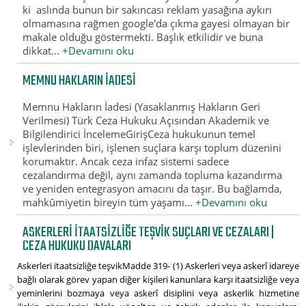
ki aslında bunun bir sakıncası reklam yasağına aykırı
olmamasına rağmen google'da çıkma gayesi olmayan bir
makale olduğu göstermekti. Başlık etkilidir ve buna
dikkat...
+Devamını oku
MEMNU HAKLARIN İADESI
Memnu Hakların İadesi (Yasaklanmış Hakların Geri
Verilmesi) Türk Ceza Hukuku Açısından Akademik ve
Bilgilendirici İncelemeGirişCeza hukukunun temel
işlevlerinden biri, işlenen suçlara karşı toplum düzenini
korumaktır. Ancak ceza infaz sistemi sadece
cezalandırma değil, aynı zamanda topluma kazandırma
ve yeniden entegrasyon amacını da taşır. Bu bağlamda,
mahkûmiyetin bireyin tüm yaşamı...
+Devamını oku
ASKERLERI ITAATSIZLIĞE TEŞVIK SUÇLARI VE CEZALARI |
CEZA HUKUKU DAVALARI
Askerleri itaatsizliğe teşvikMadde 319- (1) Askerleri veya askerî idareye
bağlı olarak görev yapan diğer kişileri kanunlara karşı itaatsizliğe veya
yeminlerini bozmaya veya askerî disiplini veya askerlik hizmetine