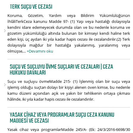
TERK SUÇU VE CEZASI
Koruma, Gözetim, Yardım veya Bildirim Yükümlülüğünün
İhlâliTerkCeza kanunu Madde 97- (1) Yaşı veya hastalığı dolayısıyla
kendini idare edemeyecek durumda olan ve bu nedenle koruma ve
gözetim yükümlülüğü altında bulunan bir kimseyi kendi haline terk
eden kişi, üç aydan iki yıla kadar hapis cezası ile cezalandırılır.(2) Terk
dolayısıyla mağdur bir hastalığa yakalanmış, yaralanmış veya
ölmüşse,...
+Devamını oku
SUÇU VE SUÇLUYU ÖVME SUÇLARI VE CEZALARI | CEZA
HUKUKU DAVALARI
Suçu ve suçluyu övmeMadde 215- (1) İşlenmiş olan bir suçu veya
işlemiş olduğu suçtan dolayı bir kişiyi alenen öven kimse, bu nedenle
kamu düzeni açısından açık ve yakın bir tehlikenin ortaya çıkması
hâlinde, iki yıla kadar hapis cezası ile cezalandırılır.
YASAK CIHAZ VEYA PROGRAMLAR SUÇU CEZA KANUNU
MADDESI VE CEZASI
Yasak cihaz veya programlarMadde 245/A- (Ek: 24/3/2016-6698/30