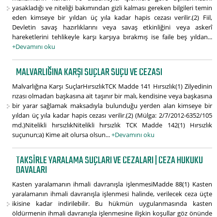
yasakladığı ve niteliği bakımından gizli kalması gereken bilgileri temin
eden kimseye bir yıldan üç yıla kadar hapis cezası verilir.(2) Fiil,
Devletin savaş hazırlıklarını veya savaş etkinliğini veya askerî
hareketlerini tehlikeyle karşı karşıya bırakmış ise faile beş yıldan...
+Devamını oku
MALVARLIĞINA KARŞI SUÇLAR SUÇU VE CEZASI
Malvarlığına Karşı SuçlarHırsızlıkTCK Madde 141 Hırsızlık(1) Zilyedinin
rızası olmadan başkasına ait taşınır bir malı, kendisine veya başkasına
bir yarar sağlamak maksadıyla bulunduğu yerden alan kimseye bir
yıldan üç yıla kadar hapis cezası verilir.(2) (Mülga: 2/7/2012-6352/105
md.)Nitelikli hırsızlıkNitelikli hırsızlık TCK Madde 142(1) Hırsızlık
suçunun;a) Kime ait olursa olsun...
+Devamını oku
TAKSIRLE YARALAMA SUÇLARI VE CEZALARI | CEZA HUKUKU
DAVALARI
Kasten yaralamanın ihmali davranışla işlenmesiMadde 88(1) Kasten
yaralamanın ihmali davranışla işlenmesi halinde, verilecek ceza üçte
ikisine kadar indirilebilir. Bu hükmün uygulanmasında kasten
öldürmenin ihmali davranışla işlenmesine ilişkin koşullar göz önünde