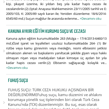
kişi, şikayet üzerine, iki yıldan beş yıla kadar hapis cezası ile
cezalandırılır.(2) (İptal: Anayasa Mahkemesinin 23/11/2005 tarihli ve E:
2005/103, K: 2005/89 sayılı kararı ile; Yeniden düzenleme: 18/6/2014-
6545/60 md.) Suçun mağdur ile arasında evlenme...
+Devamını oku
KANUNA AYKIRI EĞITIM KURUMU SUÇU VE CEZASI
Kanuna aykırı eğitim kurumuMadde 263 (Mülga – 17/4/2013-6460/13
md.)Özel işaret ve kıyafetleri usulsüz kullanmaMadde 264- (1) Bir
rütbe veya kamu görevinin veya mesleğin, resmi elbisesini yetkisi
olmaksızın alenen ve başkalarını yanıltacak şekilde giyen veya hakkı
olmayan nişan veya madalyaları takan kimseye üç aydan bir yıla
kadar hapis cezası verilir.(2) Elbisenin sağlayacağı kolaylık ve...
+Devamını oku
FUHUŞ SUÇU
FUHUŞ SUÇU: TÜRK CEZA HUKUKU AÇISINDAN BİR
DEĞERLENDİRMEFuhuş suçu, kamu düzenini ve ahlakını
korumaya yönelik suç tiplerinden biri olarak Türk Ceza
Kanunu'nda (TCK) düzenlenmiştir. Bu suç, esas olarak