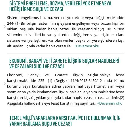
SISTEMI ENGELLEME, BOZMA, VERILERI YOK ETME VEYA
DEĞIŞTIRME SUÇU VE CEZASI
Sistemi engelleme, bozma, verileri yok etme veya değiştirmeMadde
244- (1) Bir bilişim sisteminin işleyişini engelleyen veya bozan kişi, bir
yıldan beş yıla kadar hapis cezası ile cezalandırılır.(2) Bir bilişim
sistemindeki verileri bozan, yok eden, değiştiren veya erişilmez kılan,
sisteme veri yerleştiren, var olan verileri başka bir yere gönderen kişi,
altı aydan üç yıla kadar hapis cezası ile...
+Devamını oku
EKONOMI, SANAYI VE TICARETE İLIŞKIN SUÇLAR MADDELERI
VE CEZALARI SUÇU VE CEZASI
Ekonomi, Sanayi ve Ticarete İlişkin Suçlarİhaleye fesat
karıştırmaMadde 235- (1) (Değişik: 11/4/2013-6459/12 md.) Kamu
kurumu veya kuruluşları adına yapılan mal veya hizmet alım veya
satımlarına ya da kiralamalara ilişkin ihaleler ile yapım ihalelerine fesat
karıştıran kişi, üç yıldan yedi yıla kadar hapis cezası ile cezalandırılır.(2)
Aşağıdaki hallerde ihaleye fesat karıştırılmış sayılır:a)...
+Devamını oku
TEMEL MILLÎ YARARLARA KARŞI FAALIYETTE BULUNMAK IÇIN
YARAR SAĞLAMA SUÇU VE CEZASI