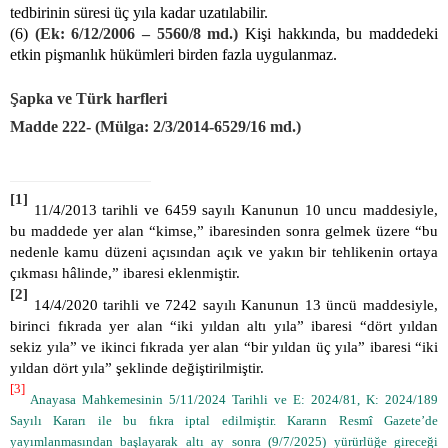
tedbirinin süresi üç yıla kadar uzatılabilir.
(6)
(Ek: 6/12/2006 – 5560/8 md.)
Kişi hakkında, bu maddedeki
etkin pişmanlık hükümleri birden fazla uygulanmaz.
Şapka ve Türk harfleri
Madde 222-
(Mülga: 2/3/2014-6529/16 md.)
[1]
11/4/2013 tarihli ve 6459 sayılı Kanunun 10 uncu maddesiyle,
bu maddede yer alan “kimse,” ibaresinden sonra gelmek üzere “bu
nedenle kamu düzeni açısından açık ve yakın bir tehlikenin ortaya
çıkması hâlinde,” ibaresi eklenmiştir.
[2]
14/4/2020 tarihli ve 7242 sayılı Kanunun 13 üncü maddesiyle,
birinci fıkrada yer alan “iki yıldan altı yıla” ibaresi “dört yıldan
sekiz yıla” ve ikinci fıkrada yer alan “bir yıldan üç yıla” ibaresi “iki
yıldan dört yıla” şeklinde değiştirilmiştir.
[3]
Anayasa Mahkemesinin 5/11/2024 Tarihli ve E: 2024/81, K: 2024/189
Sayılı Kararı ile bu fıkra iptal edilmiştir. Kararın Resmî Gazete’de
yayımlanmasından başlayarak altı ay sonra (9/7/2025) yürürlüğe gireceği