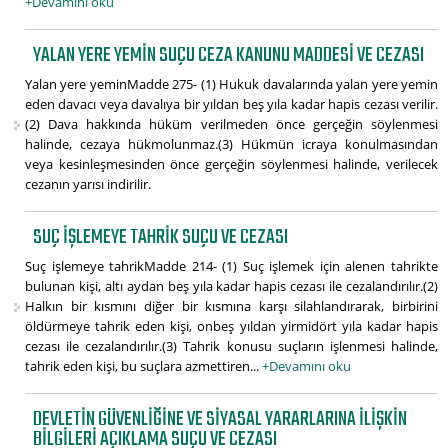
+Devamını oku
YALAN YERE YEMIN SUÇU CEZA KANUNU MADDESI VE CEZASI
Yalan yere yeminMadde 275- (1) Hukuk davalarında yalan yere yemin
eden davacı veya davalıya bir yıldan beş yıla kadar hapis cezası verilir.
(2) Dava hakkında hüküm verilmeden önce gerçeğin söylenmesi
halinde, cezaya hükmolunmaz.(3) Hükmün icraya konulmasından
veya kesinleşmesinden önce gerçeğin söylenmesi halinde, verilecek
cezanın yarısı indirilir.
SUÇ IŞLEMEYE TAHRIK SUÇU VE CEZASI
Suç işlemeye tahrikMadde 214- (1) Suç işlemek için alenen tahrikte
bulunan kişi, altı aydan beş yıla kadar hapis cezası ile cezalandırılır.(2)
Halkın bir kısmını diğer bir kısmına karşı silahlandırarak, birbirini
öldürmeye tahrik eden kişi, onbeş yıldan yirmidört yıla kadar hapis
cezası ile cezalandırılır.(3) Tahrik konusu suçların işlenmesi halinde,
tahrik eden kişi, bu suçlara azmettiren...
+Devamını oku
DEVLETIN GÜVENLIĞINE VE SIYASAL YARARLARINA ILIŞKIN
BILGILERI AÇIKLAMA SUÇU VE CEZASI