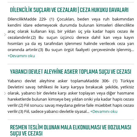
DILENCILIK SUÇLARI VE CEZALARI | CEZA HUKUKU DAVALARI
DilencilikMadde 229- (1) Çocukları, beden veya ruh bakımından
kendini idare edemeyecek durumda bulunan kimseleri dilencilikte
araç olarak kullanan kişi, bir yıldan üç yıla kadar hapis cezası ile
cezalandırılır.(2) Bu suçun üçüncü derece dahil kan veya kayın
hısımları ya da eş tarafından işlenmesi halinde verilecek ceza yarı
oranında artırılır.(3) Bu suçun örgüt faaliyeti çerçevesinde işlenmiş...
+Devamını oku
YABANCI DEVLET ALEYHINE ASKER TOPLAMA SUÇU VE CEZASI
Yabancı devlet aleyhine asker toplamaMadde 306- (1) Türkiye
Devletini savaş tehlikesi ile karşı karşıya bırakacak şekilde, yetkisiz
olarak, yabancı bir devlete karşı asker toplayan veya diğer hasmane
hareketlerde bulunan kimseye beş yıldan oniki yıla kadar hapis cezası
verilir.(2) Fiil sonucu savaş meydana gelirse faile müebbet hapis cezası
verilir.(3) Fiil, sadece yabancı devletle siyasal...
+Devamını oku
RESMEN TESLIM OLUNAN MALA ELKONULMASI VE BOZULMASI
SUÇU VE CEZASI