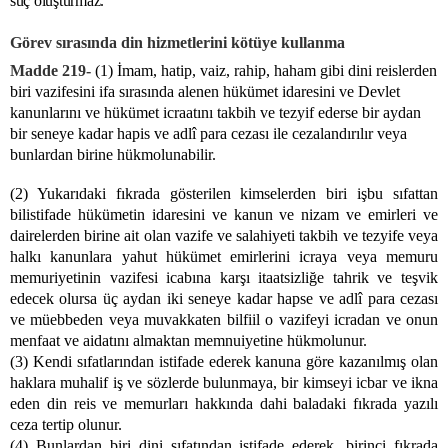
suç oluşturmaz.
Görev sırasında din hizmetlerini kötüye kullanma
Madde 219-
(1) İmam, hatip, vaiz, rahip, haham gibi dini reislerden
biri vazifesini ifa sırasında alenen hükümet idaresini ve Devlet
kanunlarını ve hükümet icraatını takbih ve tezyif ederse bir aydan
bir seneye kadar hapis ve adlî para cezası ile cezalandırılır veya
bunlardan birine hükmolunabilir.
(2) Yukarıdaki fıkrada gösterilen kimselerden biri işbu sıfattan
bilistifade hükümetin idaresini ve kanun ve nizam ve emirleri ve
dairelerden birine ait olan vazife ve salahiyeti takbih ve tezyife veya
halkı kanunlara yahut hükümet emirlerini icraya veya memuru
memuriyetinin vazifesi icabına karşı itaatsizliğe tahrik ve teşvik
edecek olursa üç aydan iki seneye kadar hapse ve adlî para cezası
ve müebbeden veya muvakkaten bilfiil o vazifeyi icradan ve onun
menfaat ve aidatını almaktan memnuiyetine hükmolunur.
(3) Kendi sıfatlarından istifade ederek kanuna göre kazanılmış olan
haklara muhalif iş ve sözlerde bulunmaya, bir kimseyi icbar ve ikna
eden din reis ve memurları hakkında dahi baladaki fıkrada yazılı
ceza tertip olunur.
(4) Bunlardan biri dini sıfatından istifade ederek, birinci fıkrada