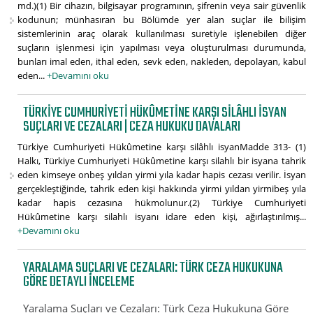
md.)(1) Bir cihazın, bilgisayar programının, şifrenin veya sair güvenlik
kodunun; münhasıran bu Bölümde yer alan suçlar ile bilişim
sistemlerinin araç olarak kullanılması suretiyle işlenebilen diğer
suçların işlenmesi için yapılması veya oluşturulması durumunda,
bunları imal eden, ithal eden, sevk eden, nakleden, depolayan, kabul
eden...
+Devamını oku
TÜRKIYE CUMHURIYETI HÜKÛMETINE KARŞI SILÂHLI ISYAN
SUÇLARI VE CEZALARI | CEZA HUKUKU DAVALARI
Türkiye Cumhuriyeti Hükûmetine karşı silâhlı isyanMadde 313- (1)
Halkı, Türkiye Cumhuriyeti Hükûmetine karşı silahlı bir isyana tahrik
eden kimseye onbeş yıldan yirmi yıla kadar hapis cezası verilir. İsyan
gerçekleştiğinde, tahrik eden kişi hakkında yirmi yıldan yirmibeş yıla
kadar hapis cezasına hükmolunur.(2) Türkiye Cumhuriyeti
Hükûmetine karşı silahlı isyanı idare eden kişi, ağırlaştırılmış...
+Devamını oku
YARALAMA SUÇLARI VE CEZALARI: TÜRK CEZA HUKUKUNA
GÖRE DETAYLI İNCELEME
Yaralama Suçları ve Cezaları: Türk Ceza Hukukuna Göre