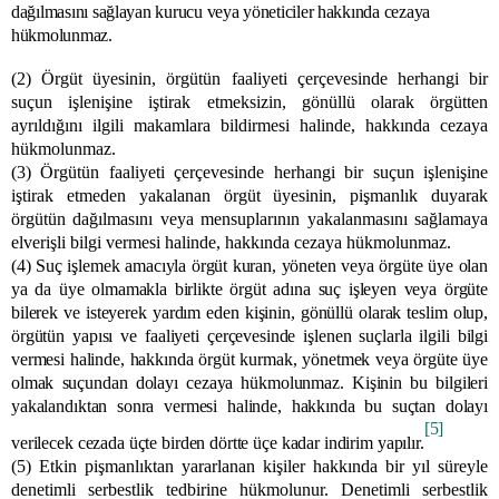
dağılmasını sağlayan kurucu veya yöneticiler hakkında cezaya
hükmolunmaz.
(2) Örgüt üyesinin, örgütün faaliyeti çerçevesinde herhangi bir
suçun işlenişine iştirak etmeksizin, gönüllü olarak örgütten
ayrıldığını ilgili makamlara bildirmesi halinde, hakkında cezaya
hükmolunmaz.
(3) Örgütün faaliyeti çerçevesinde herhangi bir suçun işlenişine
iştirak etmeden yakalanan örgüt üyesinin, pişmanlık duyarak
örgütün dağılmasını veya mensuplarının yakalanmasını sağlamaya
elverişli bilgi vermesi halinde, hakkında cezaya hükmolunmaz.
(4) Suç işlemek amacıyla örgüt kuran, yöneten veya örgüte üye olan
ya da üye olmamakla birlikte örgüt adına suç işleyen veya örgüte
bilerek ve isteyerek yardım eden kişinin, gönüllü olarak teslim olup,
örgütün yapısı ve faaliyeti çerçevesinde işlenen suçlarla ilgili bilgi
vermesi halinde, hakkında örgüt kurmak, yönetmek veya örgüte üye
olmak suçundan dolayı cezaya hükmolunmaz. Kişinin bu bilgileri
yakalandıktan sonra vermesi halinde, hakkında bu suçtan dolayı
[5]
verilecek cezada üçte birden dörtte üçe kadar indirim yapılır.
(5) Etkin pişmanlıktan yararlanan kişiler hakkında bir yıl süreyle
denetimli serbestlik tedbirine hükmolunur. Denetimli serbestlik