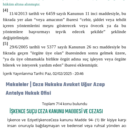
hüküm altına alınmıştır.
[4]
11/4/2013 tarihli ve 6459 sayılı Kanunun 11 inci maddesiyle, bu
fıkrada yer alan “veya amacının” ibaresi “cebir, şiddet veya tehdit
içeren yöntemlerini meşru gösterecek veya övecek ya da bu
yöntemlere başvurmayı teşvik edecek şekilde” şeklinde
değiştirilmiştir.
[5]
29/6/2005 tarihli ve 5377 sayılı Kanunun 26 ncı maddesiyle bu
fıkrada geçen "örgüte üye olan" ibaresinden sonra gelmek üzere,
"ya da üye olmamakla birlikte örgüt adına suç işleyen veya örgüte
bilerek ve isteyerek yardım eden" ibaresi eklenmiştir.
İçerik Yayınlanma Tarihi: Paz, 02/02/2025 - 20:46
Makaleler | Ceza Hukuku Avukat Uğur Azap
Antalya Hukuk Ofisi
Toplam 714 konu bulundu
İŞKENCE SUÇU CEZA KANUNU MADDESI VE CEZASI
İşkence ve EziyetİşkenceCeza kanunu Madde 94- (1) Bir kişiye karşı
insan onuruyla bağdaşmayan ve bedensel veya ruhsal yönden acı