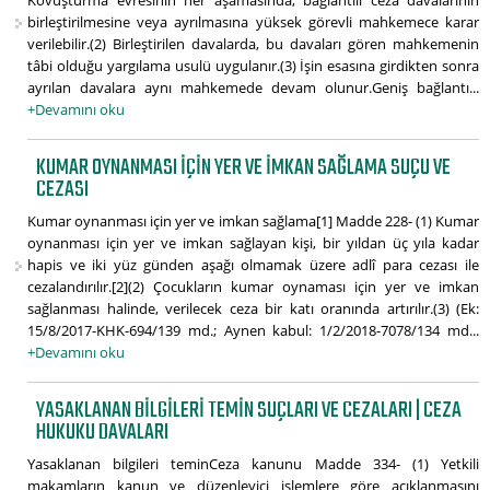
Kovuşturma evresinin her aşamasında, bağlantılı ceza davalarının
birleştirilmesine veya ayrılmasına yüksek görevli mahkemece karar
verilebilir.(2) Birleştirilen davalarda, bu davaları gören mahkemenin
tâbi olduğu yargılama usulü uygulanır.(3) İşin esasına girdikten sonra
ayrılan davalara aynı mahkemede devam olunur.Geniş bağlantı...
+Devamını oku
KUMAR OYNANMASI IÇIN YER VE IMKAN SAĞLAMA SUÇU VE
CEZASI
Kumar oynanması için yer ve imkan sağlama[1] Madde 228- (1) Kumar
oynanması için yer ve imkan sağlayan kişi, bir yıldan üç yıla kadar
hapis ve iki yüz günden aşağı olmamak üzere adlî para cezası ile
cezalandırılır.[2](2) Çocukların kumar oynaması için yer ve imkan
sağlanması halinde, verilecek ceza bir katı oranında artırılır.(3) (Ek:
15/8/2017-KHK-694/139 md.; Aynen kabul: 1/2/2018-7078/134 md...
+Devamını oku
YASAKLANAN BILGILERI TEMIN SUÇLARI VE CEZALARI | CEZA
HUKUKU DAVALARI
Yasaklanan bilgileri teminCeza kanunu Madde 334- (1) Yetkili
makamların kanun ve düzenleyici işlemlere göre açıklanmasını