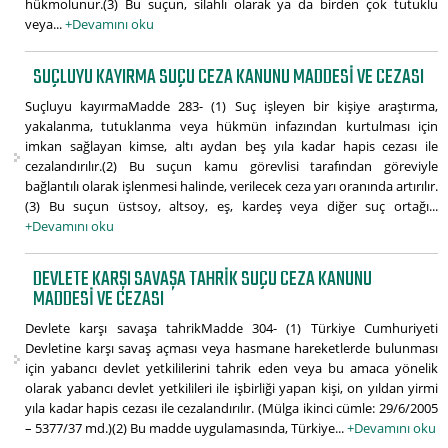
hükmolunur.(3) Bu suçun, silahlı olarak ya da birden çok tutuklu
veya...
+Devamını oku
SUÇLUYU KAYIRMA SUÇU CEZA KANUNU MADDESI VE CEZASI
Suçluyu kayırmaMadde 283- (1) Suç işleyen bir kişiye araştırma,
yakalanma, tutuklanma veya hükmün infazından kurtulması için
imkan sağlayan kimse, altı aydan beş yıla kadar hapis cezası ile
cezalandırılır.(2) Bu suçun kamu görevlisi tarafından göreviyle
bağlantılı olarak işlenmesi halinde, verilecek ceza yarı oranında artırılır.
(3) Bu suçun üstsoy, altsoy, eş, kardeş veya diğer suç ortağı...
+Devamını oku
DEVLETE KARŞI SAVAŞA TAHRIK SUÇU CEZA KANUNU
MADDESI VE CEZASI
Devlete karşı savaşa tahrikMadde 304- (1) Türkiye Cumhuriyeti
Devletine karşı savaş açması veya hasmane hareketlerde bulunması
için yabancı devlet yetkililerini tahrik eden veya bu amaca yönelik
olarak yabancı devlet yetkilileri ile işbirliği yapan kişi, on yıldan yirmi
yıla kadar hapis cezası ile cezalandırılır. (Mülga ikinci cümle: 29/6/2005
– 5377/37 md.)(2) Bu madde uygulamasında, Türkiye...
+Devamını oku