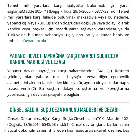
Temel millî yararlara karşı faaliyette bulunmak için yarar
sağlamaMadde 305- (1) (Değişik fıkra: 29/6/2005 – 5377/38 md.) Temel
millî yararlara karşı fiillerde bulunmak maksadıyla veya bu nedenle,
yabancı kişi veya kuruluşlardan doğrudan doğruya veya dolaylı olarak
kendisi veya başkası için maddi yarar sağlayan vatandaşa ya da
Türkiye'de bulunan yabancıya, üç yıldan on yıla kadar hapis ve
onbin...
+Devamını oku
YABANCI DEVLET BAYRAĞINA KARŞI HAKARET SUÇU CEZA
KANUNU MADDESI VE CEZASI
Yabancı devlet bayrağına karşı hakaretMadde 341- (1) Resmen
çekilmiş olan yabancı devlet bayrağını veya diğer egemenlik
alametlerini alenen tahkir eden kimseye üç aydan bir yıla kadar hapis
cezası verilir.(2) Bu suçtan dolayı soruşturma ve kovuşturma
yapılması, ilgili devletin şikayetine bağlıdır.
CINSEL SALDIRI SUÇU CEZA KANUNU MADDESI VE CEZASI
Cinsel Dokunulmazlığa Karşı SuçlarCinsel saldırıTCK Madde 102-
(Değişik: 18/6/2014-6545/58 md.)(1) Cinsel davranışlarla bir kimsenin
vücut dokunulmazlığını ihlâl eden kişi, mağdurun şikâyeti üzerine, beş