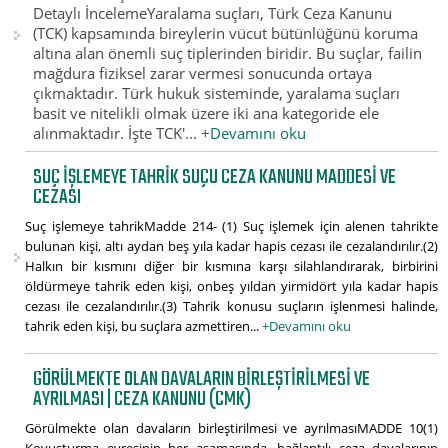
Detaylı İncelemeYaralama suçları, Türk Ceza Kanunu
(TCK) kapsamında bireylerin vücut bütünlüğünü koruma
altına alan önemli suç tiplerinden biridir. Bu suçlar, failin
mağdura fiziksel zarar vermesi sonucunda ortaya
çıkmaktadır. Türk hukuk sisteminde, yaralama suçları
basit ve nitelikli olmak üzere iki ana kategoride ele
alınmaktadır. İşte TCK'...
+Devamını oku
SUÇ IŞLEMEYE TAHRIK SUÇU CEZA KANUNU MADDESI VE
CEZASI
Suç işlemeye tahrikMadde 214- (1) Suç işlemek için alenen tahrikte
bulunan kişi, altı aydan beş yıla kadar hapis cezası ile cezalandırılır.(2)
Halkın bir kısmını diğer bir kısmına karşı silahlandırarak, birbirini
öldürmeye tahrik eden kişi, onbeş yıldan yirmidört yıla kadar hapis
cezası ile cezalandırılır.(3) Tahrik konusu suçların işlenmesi halinde,
tahrik eden kişi, bu suçlara azmettiren...
+Devamını oku
GÖRÜLMEKTE OLAN DAVALARIN BIRLEŞTIRILMESI VE
AYRILMASI | CEZA KANUNU (CMK)
Görülmekte olan davaların birleştirilmesi ve ayrılmasıMADDE 10(1)