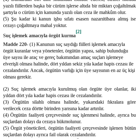
yazılı fiillerden başka bir cürüm işlerse altıda bir miktarı çoğaltılmak
şartıyla o cürüm için kanunda yazılı olan ceza ile mahkûm olur.
(5) Şu kadar ki kanun işbu sıfatı esasen nazarıitibara almış ise
cezayı çoğaltmaya mahal yoktur.
[2]
Suç işlemek amacıyla örgüt kurma
Madde 220-
(1) Kanunun suç saydığı fiilleri işlemek amacıyla
örgüt kuranlar veya yönetenler, örgütün yapısı, sahip bulunduğu
üye sayısı ile araç ve gereç bakımından amaç suçları işlemeye
elverişli olması halinde, dört yıldan sekiz yıla kadar hapis cezası ile
cezalandırılır. Ancak, örgütün varlığı için üye sayısının en az üç kişi
olması gerekir.
(2) Suç işlemek amacıyla kurulmuş olan örgüte üye olanlar, iki
yıldan dört yıla kadar hapis cezası ile cezalandırılır.
(3) Örgütün silahlı olması halinde, yukarıdaki fıkralara göre
verilecek ceza dörtte birinden yarısına kadar artırılır.
(4) Örgütün faaliyeti çerçevesinde suç işlenmesi halinde, ayrıca bu
suçlardan dolayı da cezaya hükmolunur.
(5) Örgüt yöneticileri, örgütün faaliyeti çerçevesinde işlenen bütün
suçlardan dolayı ayrıca fail olarak cezalandırılır.