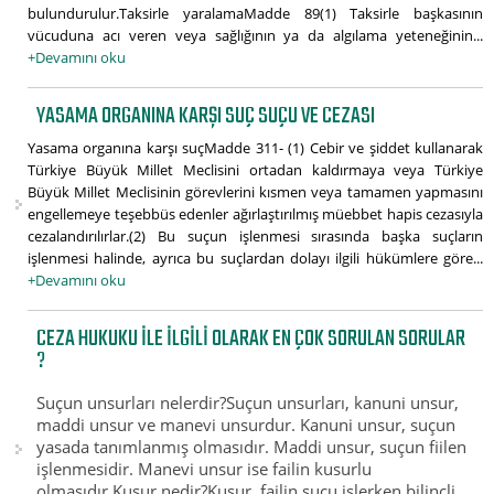
bulundurulur.Taksirle yaralamaMadde 89(1) Taksirle başkasının
vücuduna acı veren veya sağlığının ya da algılama yeteneğinin...
+Devamını oku
YASAMA ORGANINA KARŞI SUÇ SUÇU VE CEZASI
Yasama organına karşı suçMadde 311- (1) Cebir ve şiddet kullanarak
Türkiye Büyük Millet Meclisini ortadan kaldırmaya veya Türkiye
Büyük Millet Meclisinin görevlerini kısmen veya tamamen yapmasını
engellemeye teşebbüs edenler ağırlaştırılmış müebbet hapis cezasıyla
cezalandırılırlar.(2) Bu suçun işlenmesi sırasında başka suçların
işlenmesi halinde, ayrıca bu suçlardan dolayı ilgili hükümlere göre...
+Devamını oku
CEZA HUKUKU ILE ILGILI OLARAK EN ÇOK SORULAN SORULAR
?
Suçun unsurları nelerdir?Suçun unsurları, kanuni unsur,
maddi unsur ve manevi unsurdur. Kanuni unsur, suçun
yasada tanımlanmış olmasıdır. Maddi unsur, suçun fiilen
işlenmesidir. Manevi unsur ise failin kusurlu
olmasıdır.Kusur nedir?Kusur, failin suçu işlerken bilinçli