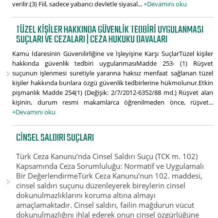
verilir.(3) Fiil, sadece yabancı devletle siyasal...
+Devamını oku
TÜZEL KIŞILER HAKKINDA GÜVENLIK TEDBIRI UYGULANMASI
SUÇLARI VE CEZALARI | CEZA HUKUKU DAVALARI
Kamu İdaresinin Güvenilirliğine ve İşleyişine Karşı SuçlarTüzel kişiler
hakkında güvenlik tedbiri uygulanmasıMadde 253- (1) Rüşvet
suçunun işlenmesi suretiyle yararına haksız menfaat sağlanan tüzel
kişiler hakkında bunlara özgü güvenlik tedbirlerine hükmolunur.Etkin
pişmanlık Madde 254(1) (Değişik: 2/7/2012-6352/88 md.) Rüşvet alan
kişinin, durum resmi makamlarca öğrenilmeden önce, rüşvet...
+Devamını oku
CINSEL SALDIRI SUÇLARI
Türk Ceza Kanunu’nda Cinsel Saldırı Suçu (TCK m. 102)
Kapsamında Ceza Sorumluluğu: Normatif ve Uygulamalı
Bir DeğerlendirmeTürk Ceza Kanunu’nun 102. maddesi,
cinsel saldırı suçunu düzenleyerek bireylerin cinsel
dokunulmazlıklarını koruma altına almayı
amaçlamaktadır. Cinsel saldırı, failin mağdurun vücut
dokunulmazlığını ihlal ederek onun cinsel özgürlüğüne