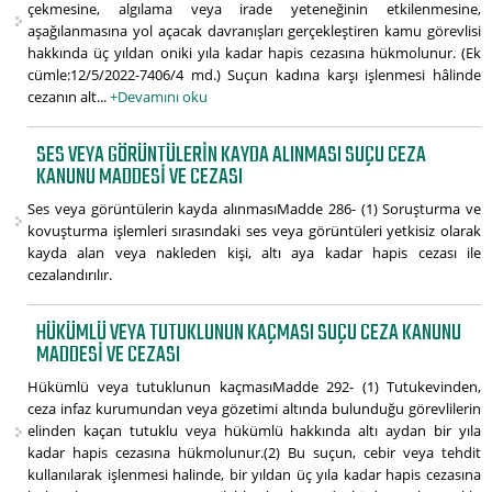
çekmesine, algılama veya irade yeteneğinin etkilenmesine,
aşağılanmasına yol açacak davranışları gerçekleştiren kamu görevlisi
hakkında üç yıldan oniki yıla kadar hapis cezasına hükmolunur. (Ek
cümle:12/5/2022-7406/4 md.) Suçun kadına karşı işlenmesi hâlinde
cezanın alt...
+Devamını oku
SES VEYA GÖRÜNTÜLERIN KAYDA ALINMASI SUÇU CEZA
KANUNU MADDESI VE CEZASI
Ses veya görüntülerin kayda alınmasıMadde 286- (1) Soruşturma ve
kovuşturma işlemleri sırasındaki ses veya görüntüleri yetkisiz olarak
kayda alan veya nakleden kişi, altı aya kadar hapis cezası ile
cezalandırılır.
HÜKÜMLÜ VEYA TUTUKLUNUN KAÇMASI SUÇU CEZA KANUNU
MADDESI VE CEZASI
Hükümlü veya tutuklunun kaçmasıMadde 292- (1) Tutukevinden,
ceza infaz kurumundan veya gözetimi altında bulunduğu görevlilerin
elinden kaçan tutuklu veya hükümlü hakkında altı aydan bir yıla
kadar hapis cezasına hükmolunur.(2) Bu suçun, cebir veya tehdit
kullanılarak işlenmesi halinde, bir yıldan üç yıla kadar hapis cezasına