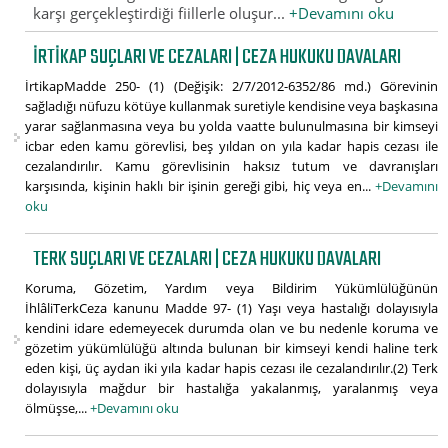
karşı gerçekleştirdiği fiillerle oluşur...
+Devamını oku
İRTIKAP SUÇLARI VE CEZALARI | CEZA HUKUKU DAVALARI
İrtikapMadde 250- (1) (Değişik: 2/7/2012-6352/86 md.) Görevinin
sağladığı nüfuzu kötüye kullanmak suretiyle kendisine veya başkasına
yarar sağlanmasına veya bu yolda vaatte bulunulmasına bir kimseyi
icbar eden kamu görevlisi, beş yıldan on yıla kadar hapis cezası ile
cezalandırılır. Kamu görevlisinin haksız tutum ve davranışları
karşısında, kişinin haklı bir işinin gereği gibi, hiç veya en...
+Devamını
oku
TERK SUÇLARI VE CEZALARI | CEZA HUKUKU DAVALARI
Koruma, Gözetim, Yardım veya Bildirim Yükümlülüğünün
İhlâliTerkCeza kanunu Madde 97- (1) Yaşı veya hastalığı dolayısıyla
kendini idare edemeyecek durumda olan ve bu nedenle koruma ve
gözetim yükümlülüğü altında bulunan bir kimseyi kendi haline terk
eden kişi, üç aydan iki yıla kadar hapis cezası ile cezalandırılır.(2) Terk
dolayısıyla mağdur bir hastalığa yakalanmış, yaralanmış veya
ölmüşse,...
+Devamını oku