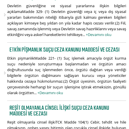
Devletin güvenliğine ve siyasal yararlarına ilişkin bilgileri
açıklamaMadde 329- (1) Devletin güvenliği veya iç veya dış siyasal
yararları bakımından niteliği itibarıyla gizli kalması gereken bilgileri
açıklayan kimseye beş yıldan on yıla kadar hapis cezası verilir.(2) Fiil,
savaş zamanında işlenmiş veya Devletin savaş hazırlıklarını veya savaş
etkinliğini veya askerî hareketlerini tehlikeye...
+Devamını oku
ETKIN PIŞMANLIK SUÇU CEZA KANUNU MADDESI VE CEZASI
Etkin pişmanlıkMadde 221- (1) Suç işlemek amacıyla örgüt kurma
suçu nedeniyle soruşturmaya başlanmadan ve örgütün amacı
doğrultusunda suç işlenmeden önce, örgütü dağıtan veya verdiği
bilgilerle örgütün dağılmasını sağlayan kurucu veya yöneticiler
hakkında cezaya hükmolunmaz.(2) Örgüt üyesinin, örgütün faaliyeti
çerçevesinde herhangi bir suçun işlenişine iştirak etmeksizin, gönüllü
olarak örgütten...
+Devamını oku
REŞIT OLMAYANLA CINSEL ILIŞKI SUÇU CEZA KANUNU
MADDESI VE CEZASI
Reşit olmayanla cinsel ilişkiTCK Madde 104(1) Cebir, tehdit ve hile
olmaksızın, onbeş yaşını bitirmiş olan çocukla cinsel ilişkide bulunan