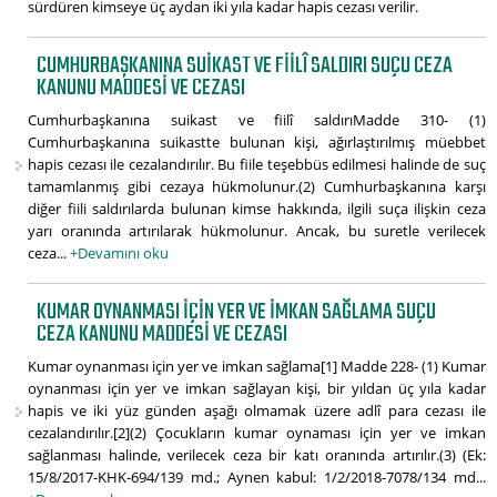
sürdüren kimseye üç aydan iki yıla kadar hapis cezası verilir.
CUMHURBAŞKANINA SUIKAST VE FIILÎ SALDIRI SUÇU CEZA
KANUNU MADDESI VE CEZASI
Cumhurbaşkanına suikast ve fiilî saldırıMadde 310- (1)
Cumhurbaşkanına suikastte bulunan kişi, ağırlaştırılmış müebbet
hapis cezası ile cezalandırılır. Bu fiile teşebbüs edilmesi halinde de suç
tamamlanmış gibi cezaya hükmolunur.(2) Cumhurbaşkanına karşı
diğer fiili saldırılarda bulunan kimse hakkında, ilgili suça ilişkin ceza
yarı oranında artırılarak hükmolunur. Ancak, bu suretle verilecek
ceza...
+Devamını oku
KUMAR OYNANMASI IÇIN YER VE IMKAN SAĞLAMA SUÇU
CEZA KANUNU MADDESI VE CEZASI
Kumar oynanması için yer ve imkan sağlama[1] Madde 228- (1) Kumar
oynanması için yer ve imkan sağlayan kişi, bir yıldan üç yıla kadar
hapis ve iki yüz günden aşağı olmamak üzere adlî para cezası ile
cezalandırılır.[2](2) Çocukların kumar oynaması için yer ve imkan
sağlanması halinde, verilecek ceza bir katı oranında artırılır.(3) (Ek:
15/8/2017-KHK-694/139 md.; Aynen kabul: 1/2/2018-7078/134 md...