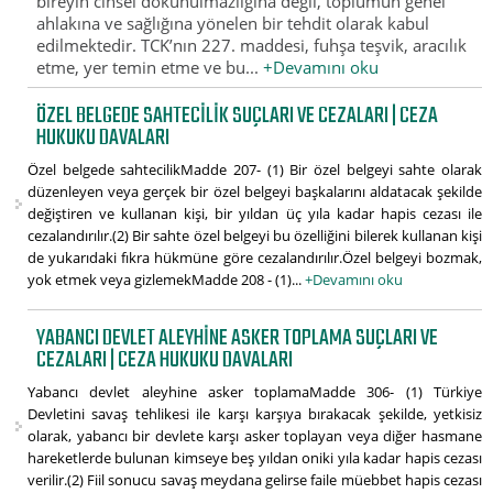
bireyin cinsel dokunulmazlığına değil, toplumun genel
ahlakına ve sağlığına yönelen bir tehdit olarak kabul
edilmektedir. TCK’nın 227. maddesi, fuhşa teşvik, aracılık
etme, yer temin etme ve bu...
+Devamını oku
ÖZEL BELGEDE SAHTECILIK SUÇLARI VE CEZALARI | CEZA
HUKUKU DAVALARI
Özel belgede sahtecilikMadde 207- (1) Bir özel belgeyi sahte olarak
düzenleyen veya gerçek bir özel belgeyi başkalarını aldatacak şekilde
değiştiren ve kullanan kişi, bir yıldan üç yıla kadar hapis cezası ile
cezalandırılır.(2) Bir sahte özel belgeyi bu özelliğini bilerek kullanan kişi
de yukarıdaki fıkra hükmüne göre cezalandırılır.Özel belgeyi bozmak,
yok etmek veya gizlemekMadde 208 - (1)...
+Devamını oku
YABANCI DEVLET ALEYHINE ASKER TOPLAMA SUÇLARI VE
CEZALARI | CEZA HUKUKU DAVALARI
Yabancı devlet aleyhine asker toplamaMadde 306- (1) Türkiye
Devletini savaş tehlikesi ile karşı karşıya bırakacak şekilde, yetkisiz
olarak, yabancı bir devlete karşı asker toplayan veya diğer hasmane
hareketlerde bulunan kimseye beş yıldan oniki yıla kadar hapis cezası
verilir.(2) Fiil sonucu savaş meydana gelirse faile müebbet hapis cezası