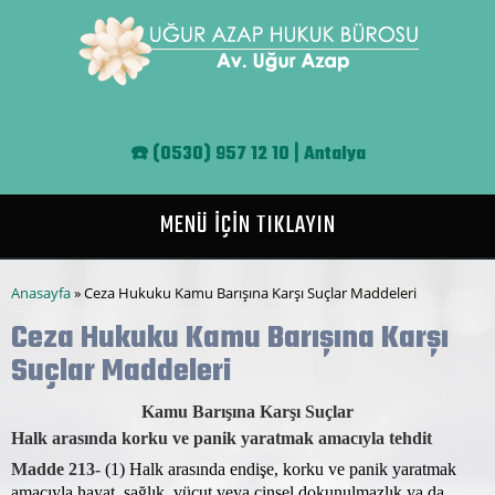
Ana içeriğe atla
☎️
(0530) 957 12 10 | Antalya
MENÜ İÇİN TIKLAYIN
Buradasınız
Anasayfa
» Ceza Hukuku Kamu Barışına Karşı Suçlar Maddeleri
Ceza Hukuku Kamu Barışına Karşı
Suçlar Maddeleri
Kamu Barışına Karşı Suçlar
Halk arasında korku ve panik yaratmak amacıyla tehdit
Madde 213-
(1) Halk arasında endişe, korku ve panik yaratmak
amacıyla hayat, sağlık, vücut veya cinsel dokunulmazlık ya da