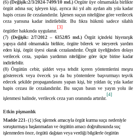
(6)
(Değişik:2/3/2024-7499/10 md.)
Örgüte üye olmamakla birlikte
örgüt adına suç işleyen kişi, ayrıca iki yıl altı aydan altı yıla kadar
hapis cezası ile cezalandırılır. İşlenen suçun niteliğine göre verilecek
ceza yarısına kadar indirilebilir. Bu fıkra hükmü sadece silahlı
[3]
örgütler hakkında uygulanır.
(7)
(Değişik: 2/7/2012 – 6352/85 md.)
Örgüt içindeki hiyerarşik
yapıya dahil olmamakla birlikte, örgüte bilerek ve isteyerek yardım
eden kişi, örgüt üyesi olarak cezalandırılır. Örgüt üyeliğinden dolayı
verilecek ceza, yapılan yardımın niteliğine göre üçte birine kadar
indirilebilir.
(8) Örgütün cebir, şiddet veya tehdit içeren yöntemlerini meşru
gösterecek veya övecek ya da bu yöntemlere başvurmayı teşvik
edecek şekilde propagandasını yapan kişi, bir yıldan üç yıla kadar
hapis cezası ile cezalandırılır. Bu suçun basın ve yayın yolu ile
[4]
işlenmesi halinde, verilecek ceza yarı oranında artırılır.
Etkin pişmanlık
Madde 221-
(1) Suç işlemek amacıyla örgüt kurma suçu nedeniyle
soruşturmaya başlanmadan ve örgütün amacı doğrultusunda suç
işlenmeden önce, örgütü dağıtan veya verdiği bilgilerle örgütün