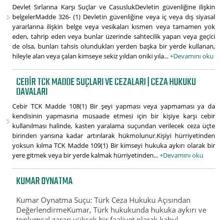
Devlet Sırlarına Karşı Suçlar ve CasuslukDevletin güvenliğine ilişkin
belgelerMadde 326- (1) Devletin güvenliğine veya iç veya dış siyasal
yararlarına ilişkin belge veya vesikaları kısmen veya tamamen yok
eden, tahrip eden veya bunlar üzerinde sahtecilik yapan veya geçici
de olsa, bunları tahsis olundukları yerden başka bir yerde kullanan,
hileyle alan veya çalan kimseye sekiz yıldan oniki yıla...
+Devamını oku
CEBIR TCK MADDE SUÇLARI VE CEZALARI | CEZA HUKUKU
DAVALARI
Cebir TCK Madde 108(1) Bir şeyi yapması veya yapmaması ya da
kendisinin yapmasına müsaade etmesi için bir kişiye karşı cebir
kullanılması halinde, kasten yaralama suçundan verilecek ceza üçte
birinden yarısına kadar artırılarak hükmolunur.Kişiyi hürriyetinden
yoksun kılma TCK Madde 109(1) Bir kimseyi hukuka aykırı olarak bir
yere gitmek veya bir yerde kalmak hürriyetinden...
+Devamını oku
KUMAR OYNATMA
Kumar Oynatma Suçu: Türk Ceza Hukuku Açısından
DeğerlendirmeKumar, Türk hukukunda hukuka aykırı ve
toplumsal zararı yüksek bir faaliyet olarak kabul