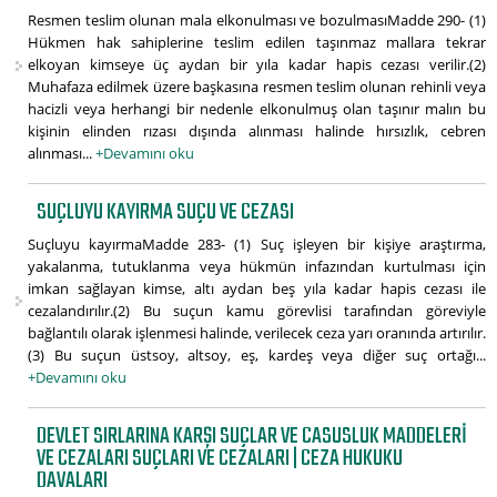
Resmen teslim olunan mala elkonulması ve bozulmasıMadde 290- (1)
Hükmen hak sahiplerine teslim edilen taşınmaz mallara tekrar
elkoyan kimseye üç aydan bir yıla kadar hapis cezası verilir.(2)
Muhafaza edilmek üzere başkasına resmen teslim olunan rehinli veya
hacizli veya herhangi bir nedenle elkonulmuş olan taşınır malın bu
kişinin elinden rızası dışında alınması halinde hırsızlık, cebren
alınması...
+Devamını oku
SUÇLUYU KAYIRMA SUÇU VE CEZASI
Suçluyu kayırmaMadde 283- (1) Suç işleyen bir kişiye araştırma,
yakalanma, tutuklanma veya hükmün infazından kurtulması için
imkan sağlayan kimse, altı aydan beş yıla kadar hapis cezası ile
cezalandırılır.(2) Bu suçun kamu görevlisi tarafından göreviyle
bağlantılı olarak işlenmesi halinde, verilecek ceza yarı oranında artırılır.
(3) Bu suçun üstsoy, altsoy, eş, kardeş veya diğer suç ortağı...
+Devamını oku
DEVLET SIRLARINA KARŞI SUÇLAR VE CASUSLUK MADDELERI
VE CEZALARI SUÇLARI VE CEZALARI | CEZA HUKUKU
DAVALARI