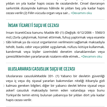
yıldan on yıla kadar hapis cezası ile cezalandırılır. Cinsel davranışın
sarkıntılık düzeyinde kalması hâlinde iki yıldan beş yıla kadar hapis
cezası verilir.(2) Fiilin vücuda organ veya sair...
+Devamını oku
İNSAN TICARETI SUÇU VE CEZASI
İnsan ticaretiCeza kanunu Madde 80- (1) (Değişik: 6/12/2006 – 5560/3
md.) Zorla çalıştırmak, hizmet ettirmek, fuhuş yaptırmak veya esarete
tâbi kılmak ya da vücut organlarının verilmesini sağlamak maksadıyla
tehdit, baskı, cebir veya şiddet uygulamak, nüfuzu kötüye kullanmak,
kandırmak veya kişiler üzerindeki denetim olanaklarından veya
çaresizliklerinden yararlanarak rızalarını elde etmek...
+Devamını oku
ULUSLARARASI CASUSLUK SUÇU VE CEZASI
Uluslararası casuslukMadde 331- (1) Yabancı bir devletin güvenliği
veya iç veya dış siyasal yararları bakımından niteliği itibarıyla gizli
kalması gereken bilgileri, diğer bir yabancı devlet lehine siyasal veya
askerî casusluk maksadıyla temin eden vatandaşa veya bunu
Türkiye'de temin etmiş bulunan yabancıya bir yıldan dört yıla kadar
hapis cezası verilir.