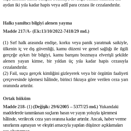
aydan iki yıla kadar hapis veya adlî para cezası ile cezalandırılır.
Halkı yanıltıcı bilgiyi alenen yayma
Madde 217/A
-
(Ek:13/10/2022-7418/29 md.)
(1) Sırf halk arasında endişe, korku veya panik yaratmak saikiyle,
ülkenin iç ve dış güvenliği, kamu düzeni ve genel sağlığı ile ilgili
gerçeğe aykırı bir bilgiyi, kamu barışını bozmaya elverişli şekilde
alenen yayan kimse, bir yıldan üç yıla kadar hapis cezasıyla
cezalandırılır.
(2) Fail, suçu gerçek kimliğini gizleyerek veya bir örgütün faaliyeti
çerçevesinde işlemesi hâlinde, birinci fıkraya göre verilen ceza yarı
oranında artırılır.
Ortak hüküm
Madde 218-
(1)
(Değişik: 29/6/2005 – 5377/25 md.)
Yukarıdaki
maddelerde tanımlanan suçların basın ve yayın yoluyla işlenmesi
hâlinde, verilecek ceza yarı oranına kadar artırılır. Ancak, haber verme
sınırlarını aşmayan ve eleştiri amacıyla yapılan düşünce açıklamaları