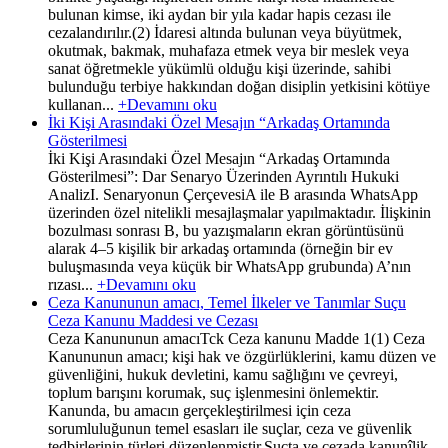
bulunan kimse, iki aydan bir yıla kadar hapis cezası ile
cezalandırılır.(2) İdaresi altında bulunan veya büyütmek,
okutmak, bakmak, muhafaza etmek veya bir meslek veya
sanat öğretmekle yükümlü olduğu kişi üzerinde, sahibi
bulunduğu terbiye hakkından doğan disiplin yetkisini kötüye
kullanan...
+Devamını oku
İki Kişi Arasındaki Özel Mesajın “Arkadaş Ortamında
Gösterilmesi
İki Kişi Arasındaki Özel Mesajın “Arkadaş Ortamında
Gösterilmesi”: Dar Senaryo Üzerinden Ayrıntılı Hukuki
AnalizI. Senaryonun ÇerçevesiA ile B arasında WhatsApp
üzerinden özel nitelikli mesajlaşmalar yapılmaktadır. İlişkinin
bozulması sonrası B, bu yazışmaların ekran görüntüsünü
alarak 4–5 kişilik bir arkadaş ortamında (örneğin bir ev
buluşmasında veya küçük bir WhatsApp grubunda) A’nın
rızası...
+Devamını oku
Ceza Kanununun amacı, Temel İlkeler ve Tanımlar Suçu
Ceza Kanunu Maddesi ve Cezası
Ceza Kanununun amacıTck Ceza kanunu Madde 1(1) Ceza
Kanununun amacı; kişi hak ve özgürlüklerini, kamu düzen ve
güvenliğini, hukuk devletini, kamu sağlığını ve çevreyi,
toplum barışını korumak, suç işlenmesini önlemektir.
Kanunda, bu amacın gerçekleştirilmesi için ceza
sorumluluğunun temel esasları ile suçlar, ceza ve güvenlik
tedbirlerinin türleri düzenlenmiştir.Suçta ve cezada kanunîlik...