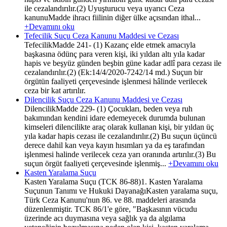
ile cezalandırılır.(2) Uyuşturucu veya uyarıcı Ceza
kanunuMadde ihracı fiilinin diğer ülke açısından ithal...
+Devamını oku
Tefecilik Suçu Ceza Kanunu Maddesi ve Cezası
TefecilikMadde 241- (1) Kazanç elde etmek amacıyla
başkasına ödünç para veren kişi, iki yıldan altı yıla kadar
hapis ve beşyüz günden beşbin güne kadar adlî para cezası ile
cezalandırılır.(2) (Ek:14/4/2020-7242/14 md.) Suçun bir
örgütün faaliyeti çerçevesinde işlenmesi hâlinde verilecek
ceza bir kat artırılır.
Dilencilik Suçu Ceza Kanunu Maddesi ve Cezası
DilencilikMadde 229- (1) Çocukları, beden veya ruh
bakımından kendini idare edemeyecek durumda bulunan
kimseleri dilencilikte araç olarak kullanan kişi, bir yıldan üç
yıla kadar hapis cezası ile cezalandırılır.(2) Bu suçun üçüncü
derece dahil kan veya kayın hısımları ya da eş tarafından
işlenmesi halinde verilecek ceza yarı oranında artırılır.(3) Bu
suçun örgüt faaliyeti çerçevesinde işlenmiş...
+Devamını oku
Kasten Yaralama Suçu
Kasten Yaralama Suçu (TCK 86-88)1. Kasten Yaralama
Suçunun Tanımı ve Hukuki DayanağıKasten yaralama suçu,
Türk Ceza Kanunu'nun 86. ve 88. maddeleri arasında
düzenlenmiştir. TCK 86/1'e göre, "Başkasının vücudu
üzerinde acı duymasına veya sağlık ya da algılama