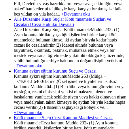
Fiil, Devletin savaş hazırlıklarını veya savaş etkinliğini veya
askerî hareketlerini tehlikeyle karşı karşıya bırakmış ise faile
beş yıldan on yıla kadar...
+Devamını oku
Aile Düzenine Karşı Suçlar Kötü muamele Suçları ve
Cezaları | Ceza Hukuku Davaları
Aile Düzenine Karşı SuçlarKötü muameleMadde 232- (1)
Aynı konutta birlikte yaşadığı kişilerden birine karşı kötü
muamelede bulunan kimse, iki aydan bir yıla kadar hapis
cezası ile cezalandırılır.(2) İdaresi altında bulunan veya
büyütmek, okutmak, bakmak, muhafaza etmek veya bir
meslek veya sanat öğretmekle yükümlü olduğu kişi üzerinde,
sahibi bulunduğu terbiye hakkından doğan disiplin yetkisini...
+Devamını oku
Kanuna aykırı eğitim kurumu Suçu ve Cezası
Kanuna aykırı eğitim kurumuMadde 263 (Mülga –
17/4/2013-6460/13 md.)Özel işaret ve kıyafetleri usulsüz
kullanmaMadde 264- (1) Bir rütbe veya kamu görevinin veya
mesleğin, resmi elbisesini yetkisi olmaksızın alenen ve
başkalarını yanıltacak şekilde giyen veya hakkı olmayan nişan
veya madalyaları takan kimseye üç aydan bir yıla kadar hapis
cezası verilir.(2) Elbisenin sağlayacağı kolaylık ve...
+Devamını oku
Kötü muamele Suçu Ceza Kanunu Maddesi ve Cezası
Kötü muameleCeza kanunu Madde 232- (1) Aynı konutta
birlikte yaşadığı kişilerden birine karşı kötü muamelede