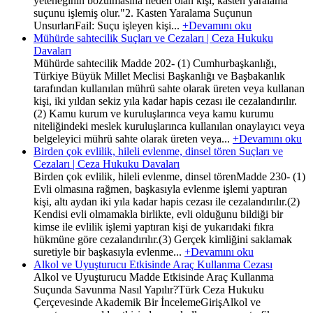
yeteneğinin bozulmasına neden olan kişi, kasten yaralama
suçunu işlemiş olur."2. Kasten Yaralama Suçunun
UnsurlarıFail: Suçu işleyen kişi...
+Devamını oku
Mühürde sahtecilik Suçları ve Cezaları | Ceza Hukuku
Davaları
Mühürde sahtecilik Madde 202- (1) Cumhurbaşkanlığı,
Türkiye Büyük Millet Meclisi Başkanlığı ve Başbakanlık
tarafından kullanılan mührü sahte olarak üreten veya kullanan
kişi, iki yıldan sekiz yıla kadar hapis cezası ile cezalandırılır.
(2) Kamu kurum ve kuruluşlarınca veya kamu kurumu
niteliğindeki meslek kuruluşlarınca kullanılan onaylayıcı veya
belgeleyici mührü sahte olarak üreten veya...
+Devamını oku
Birden çok evlilik, hileli evlenme, dinsel tören Suçları ve
Cezaları | Ceza Hukuku Davaları
Birden çok evlilik, hileli evlenme, dinsel törenMadde 230- (1)
Evli olmasına rağmen, başkasıyla evlenme işlemi yaptıran
kişi, altı aydan iki yıla kadar hapis cezası ile cezalandırılır.(2)
Kendisi evli olmamakla birlikte, evli olduğunu bildiği bir
kimse ile evlilik işlemi yaptıran kişi de yukarıdaki fıkra
hükmüne göre cezalandırılır.(3) Gerçek kimliğini saklamak
suretiyle bir başkasıyla evlenme...
+Devamını oku
Alkol ve Uyuşturucu Etkisinde Araç Kullanma Cezası
Alkol ve Uyuşturucu Madde Etkisinde Araç Kullanma
Suçunda Savunma Nasıl Yapılır?Türk Ceza Hukuku
Çerçevesinde Akademik Bir İncelemeGirişAlkol ve