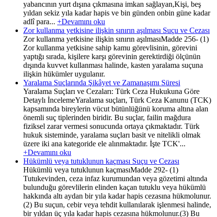
yabancının yurt dışına çıkmasına imkan sağlayan,Kişi, beş
yıldan sekiz yıla kadar hapis ve bin günden onbin güne kadar
adlî para...
+Devamını oku
Zor kullanma yetkisine ilişkin sınırın aşılması Suçu ve Cezası
Zor kullanma yetkisine ilişkin sınırın aşılmasıMadde 256- (1)
Zor kullanma yetkisine sahip kamu görevlisinin, görevini
yaptığı sırada, kişilere karşı görevinin gerektirdiği ölçünün
dışında kuvvet kullanması halinde, kasten yaralama suçuna
ilişkin hükümler uygulanır.
Yaralama Suçlarında Şikâyet ve Zamanaşımı Süresi
Yaralama Suçları ve Cezaları: Türk Ceza Hukukuna Göre
Detaylı İncelemeYaralama suçları, Türk Ceza Kanunu (TCK)
kapsamında bireylerin vücut bütünlüğünü koruma altına alan
önemli suç tiplerinden biridir. Bu suçlar, failin mağdura
fiziksel zarar vermesi sonucunda ortaya çıkmaktadır. Türk
hukuk sisteminde, yaralama suçları basit ve nitelikli olmak
üzere iki ana kategoride ele alınmaktadır. İşte TCK'...
+Devamını oku
Hükümlü veya tutuklunun kaçması Suçu ve Cezası
Hükümlü veya tutuklunun kaçmasıMadde 292- (1)
Tutukevinden, ceza infaz kurumundan veya gözetimi altında
bulunduğu görevlilerin elinden kaçan tutuklu veya hükümlü
hakkında altı aydan bir yıla kadar hapis cezasına hükmolunur.
(2) Bu suçun, cebir veya tehdit kullanılarak işlenmesi halinde,
bir yıldan üç yıla kadar hapis cezasına hükmolunur.(3) Bu