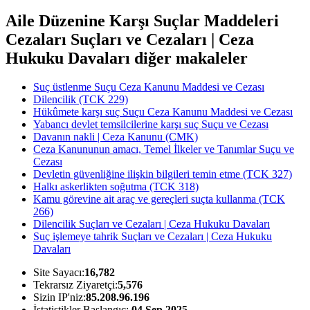
Aile Düzenine Karşı Suçlar Maddeleri
Cezaları Suçları ve Cezaları | Ceza
Hukuku Davaları diğer makaleler
Suç üstlenme Suçu Ceza Kanunu Maddesi ve Cezası
Dilencilik (TCK 229)
Hükûmete karşı suç Suçu Ceza Kanunu Maddesi ve Cezası
Yabancı devlet temsilcilerine karşı suç Suçu ve Cezası
Davanın nakli | Ceza Kanunu (CMK)
Ceza Kanununun amacı, Temel İlkeler ve Tanımlar Suçu ve
Cezası
Devletin güvenliğine ilişkin bilgileri temin etme (TCK 327)
Halkı askerlikten soğutma (TCK 318)
Kamu görevine ait araç ve gereçleri suçta kullanma (TCK
266)
Dilencilik Suçları ve Cezaları | Ceza Hukuku Davaları
Suç işlemeye tahrik Suçları ve Cezaları | Ceza Hukuku
Davaları
Site Sayacı:
16,782
Tekrarsız Ziyaretçi:
5,576
Sizin IP'niz:
85.208.96.196
İstatistikler Başlangıç:
04 Sep 2025