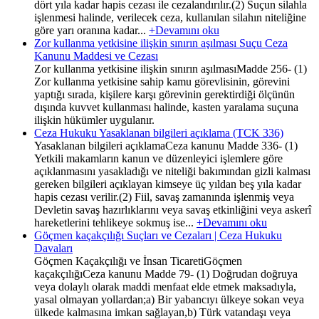
dört yıla kadar hapis cezası ile cezalandırılır.(2) Suçun silahla
işlenmesi halinde, verilecek ceza, kullanılan silahın niteliğine
göre yarı oranına kadar...
+Devamını oku
Zor kullanma yetkisine ilişkin sınırın aşılması Suçu Ceza
Kanunu Maddesi ve Cezası
Zor kullanma yetkisine ilişkin sınırın aşılmasıMadde 256- (1)
Zor kullanma yetkisine sahip kamu görevlisinin, görevini
yaptığı sırada, kişilere karşı görevinin gerektirdiği ölçünün
dışında kuvvet kullanması halinde, kasten yaralama suçuna
ilişkin hükümler uygulanır.
Ceza Hukuku Yasaklanan bilgileri açıklama (TCK 336)
Yasaklanan bilgileri açıklamaCeza kanunu Madde 336- (1)
Yetkili makamların kanun ve düzenleyici işlemlere göre
açıklanmasını yasakladığı ve niteliği bakımından gizli kalması
gereken bilgileri açıklayan kimseye üç yıldan beş yıla kadar
hapis cezası verilir.(2) Fiil, savaş zamanında işlenmiş veya
Devletin savaş hazırlıklarını veya savaş etkinliğini veya askerî
hareketlerini tehlikeye sokmuş ise...
+Devamını oku
Göçmen kaçakçılığı Suçları ve Cezaları | Ceza Hukuku
Davaları
Göçmen Kaçakçılığı ve İnsan TicaretiGöçmen
kaçakçılığıCeza kanunu Madde 79- (1) Doğrudan doğruya
veya dolaylı olarak maddi menfaat elde etmek maksadıyla,
yasal olmayan yollardan;a) Bir yabancıyı ülkeye sokan veya
ülkede kalmasına imkan sağlayan,b) Türk vatandaşı veya