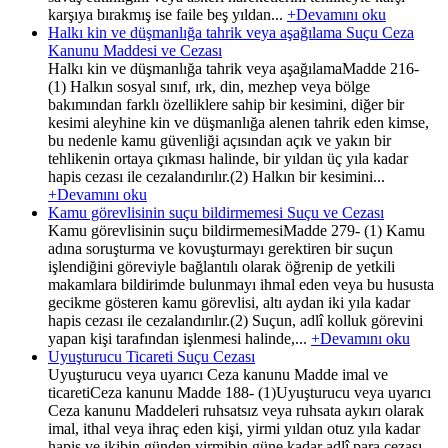
karşıya bırakmış ise faile beş yıldan...
+Devamını oku
Halkı kin ve düşmanlığa tahrik veya aşağılama Suçu Ceza
Kanunu Maddesi ve Cezası
Halkı kin ve düşmanlığa tahrik veya aşağılamaMadde 216-
(1) Halkın sosyal sınıf, ırk, din, mezhep veya bölge
bakımından farklı özelliklere sahip bir kesimini, diğer bir
kesimi aleyhine kin ve düşmanlığa alenen tahrik eden kimse,
bu nedenle kamu güvenliği açısından açık ve yakın bir
tehlikenin ortaya çıkması halinde, bir yıldan üç yıla kadar
hapis cezası ile cezalandırılır.(2) Halkın bir kesimini...
+Devamını oku
Kamu görevlisinin suçu bildirmemesi Suçu ve Cezası
Kamu görevlisinin suçu bildirmemesiMadde 279- (1) Kamu
adına soruşturma ve kovuşturmayı gerektiren bir suçun
işlendiğini göreviyle bağlantılı olarak öğrenip de yetkili
makamlara bildirimde bulunmayı ihmal eden veya bu hususta
gecikme gösteren kamu görevlisi, altı aydan iki yıla kadar
hapis cezası ile cezalandırılır.(2) Suçun, adlî kolluk görevini
yapan kişi tarafından işlenmesi halinde,...
+Devamını oku
Uyuşturucu Ticareti Suçu Cezası
Uyuşturucu veya uyarıcı Ceza kanunu Madde imal ve
ticaretiCeza kanunu Madde 188- (1)Uyuşturucu veya uyarıcı
Ceza kanunu Maddeleri ruhsatsız veya ruhsata aykırı olarak
imal, ithal veya ihraç eden kişi, yirmi yıldan otuz yıla kadar
hapis ve ikibin günden yirmibin güne kadar adlî para cezası