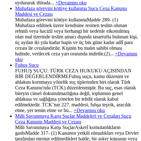
uydurarak iftirada...
+Devamını oku
Muhafaza görevini kötüye kullanma Suçu Ceza Kanunu
Maddesi ve Cezası
Muhafaza görevini kötüye kullanmaMadde 289- (1)
Muhafaza edilmek üzere kendisine resmen teslim olunan
rehinli veya hacizli veya herhangi bir nedenle elkonulmuş
olan mal üzerinde teslim amacı dışında tasarrufta bulunan kişi,
üç aydan iki yıla kadar hapis ve üç bin güne kadar adlî para
cezası ile cezalandırılır. Kişinin bu malın sahibi olması
halinde, verilecek ceza yarı oranında indirilir.(2)...
+Devamını
oku
Fuhuş Suçu
FUHUŞ SUÇU: TÜRK CEZA HUKUKU AÇISINDAN
BİR DEĞERLENDİRMEFuhuş suçu, kamu düzenini ve
ahlakını korumaya yönelik suç tiplerinden biri olarak Türk
Ceza Kanunu'nda (TCK) düzenlenmiştir. Bu suç, esas olarak
bireyin cinsel dokunulmazlığına değil, toplumun genel
ahlakına ve sağlığına yönelen bir tehdit olarak kabul
edilmektedir. TCK’nın 227. maddesi, fuhşa teşvik, aracılık
etme, yer temin etme ve bu...
+Devamını oku
Milli Savunmaya Karşı Suçlar Maddeleri ve Cezaları Suçu
Ceza Kanunu Maddesi ve Cezası
Milli Savunmaya Karşı SuçlarAskerî komutanlıkların
gasbıMadde 317- (1) Kanunen yetkili olmadıkları veya Devlet
tarafından memur edilmedikleri halde, bir asker kıtasının veya