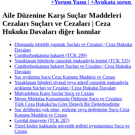
+Yorum Yazın | +Avukata sorun
Aile Düzenine Karşı Suçlar Maddeleri
Cezaları Suçları ve Cezaları | Ceza
Hukuku Davaları diğer konular
Düşmanla işbirliği yapmak Suçları ve Cezaları | Ceza Hukuku
Davaları
​​​​​​​Cumhurbaşkanına hakaret (TCK 299)
Yasaklanan bilgilerin casusluk maksadıyla temini (TCK 335)
Cumhurbaşkanına hakaret Suçları ve Cezaları | Ceza Hukuku
Davaları
Suç uydurma Suçu Ceza Kanunu Maddesi ve Cezası
Yasaklanan bilgileri siyasal veya askerî casusluk maksadıyla
açıklama Suçları ve Cezaları | Ceza Hukuku Davaları
Malvarlığına Karşı Suçlar Suçu ve Cezası
Meşru Müdafaa Kapsamında Öldürme Suçu ve Cezaları:
Türk Ceza Hukuku'na Göre Detaylı Bir Değerlendirme
Suç delillerini yok etme, gizleme veya değiştirme Suçu Ceza
Kanunu Maddesi ve Cezası
Genital muayene (TCK 287)
Tüzel kişiler hakkında güvenlik tedbiri uygulanması Suçu ve
Cezası