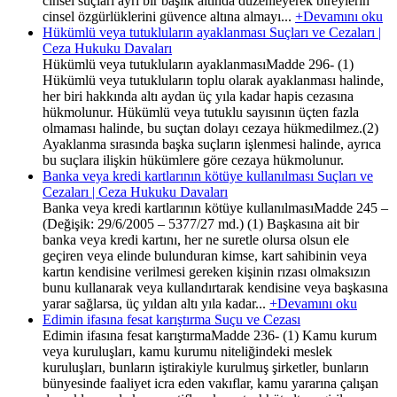
cinsel suçları ayrı bir başlık altında düzenleyerek bireylerin
cinsel özgürlüklerini güvence altına almayı...
+Devamını oku
Hükümlü veya tutukluların ayaklanması Suçları ve Cezaları |
Ceza Hukuku Davaları
Hükümlü veya tutukluların ayaklanmasıMadde 296- (1)
Hükümlü veya tutukluların toplu olarak ayaklanması halinde,
her biri hakkında altı aydan üç yıla kadar hapis cezasına
hükmolunur. Hükümlü veya tutuklu sayısının üçten fazla
olmaması halinde, bu suçtan dolayı cezaya hükmedilmez.(2)
Ayaklanma sırasında başka suçların işlenmesi halinde, ayrıca
bu suçlara ilişkin hükümlere göre cezaya hükmolunur.
Banka veya kredi kartlarının kötüye kullanılması Suçları ve
Cezaları | Ceza Hukuku Davaları
Banka veya kredi kartlarının kötüye kullanılmasıMadde 245 –
(Değişik: 29/6/2005 – 5377/27 md.) (1) Başkasına ait bir
banka veya kredi kartını, her ne suretle olursa olsun ele
geçiren veya elinde bulunduran kimse, kart sahibinin veya
kartın kendisine verilmesi gereken kişinin rızası olmaksızın
bunu kullanarak veya kullandırtarak kendisine veya başkasına
yarar sağlarsa, üç yıldan altı yıla kadar...
+Devamını oku
Edimin ifasına fesat karıştırma Suçu ve Cezası
Edimin ifasına fesat karıştırmaMadde 236- (1) Kamu kurum
veya kuruluşları, kamu kurumu niteliğindeki meslek
kuruluşları, bunların iştirakiyle kurulmuş şirketler, bunların
bünyesinde faaliyet icra eden vakıflar, kamu yararına çalışan