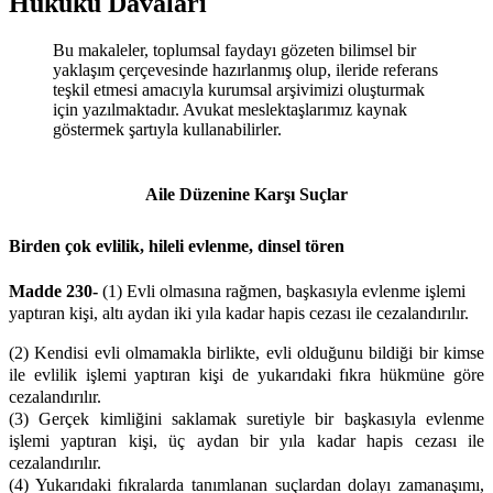
Hukuku Davaları
Bu makaleler, toplumsal faydayı gözeten bilimsel bir
yaklaşım çerçevesinde hazırlanmış olup, ileride referans
teşkil etmesi amacıyla kurumsal arşivimizi oluşturmak
için yazılmaktadır. Avukat meslektaşlarımız kaynak
göstermek şartıyla kullanabilirler.
Aile Düzenine Karşı Suçlar
Birden çok evlilik, hileli evlenme, dinsel tören
Madde 230-
(1) Evli olmasına rağmen, başkasıyla evlenme işlemi
yaptıran kişi, altı aydan iki yıla kadar hapis cezası ile cezalandırılır.
(2) Kendisi evli olmamakla birlikte, evli olduğunu bildiği bir kimse
ile evlilik işlemi yaptıran kişi de yukarıdaki fıkra hükmüne göre
cezalandırılır.
(3) Gerçek kimliğini saklamak suretiyle bir başkasıyla evlenme
işlemi yaptıran kişi, üç aydan bir yıla kadar hapis cezası ile
cezalandırılır.
(4) Yukarıdaki fıkralarda tanımlanan suçlardan dolayı zamanaşımı,