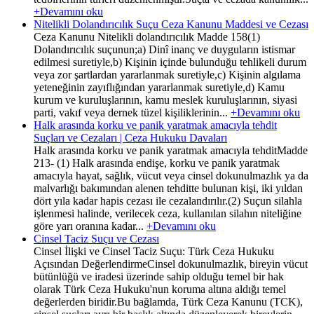
+Devamını oku
Nitelikli Dolandırıcılık Suçu Ceza Kanunu Maddesi ve Cezası
Ceza Kanunu Nitelikli dolandırıcılık Madde 158(1)
Dolandırıcılık suçunun;a) Dinî inanç ve duyguların istismar
edilmesi suretiyle,b) Kişinin içinde bulunduğu tehlikeli durum
veya zor şartlardan yararlanmak suretiyle,c) Kişinin algılama
yeteneğinin zayıflığından yararlanmak suretiyle,d) Kamu
kurum ve kuruluşlarının, kamu meslek kuruluşlarının, siyasi
parti, vakıf veya dernek tüzel kişiliklerinin...
+Devamını oku
Halk arasında korku ve panik yaratmak amacıyla tehdit
Suçları ve Cezaları | Ceza Hukuku Davaları
Halk arasında korku ve panik yaratmak amacıyla tehditMadde
213- (1) Halk arasında endişe, korku ve panik yaratmak
amacıyla hayat, sağlık, vücut veya cinsel dokunulmazlık ya da
malvarlığı bakımından alenen tehditte bulunan kişi, iki yıldan
dört yıla kadar hapis cezası ile cezalandırılır.(2) Suçun silahla
işlenmesi halinde, verilecek ceza, kullanılan silahın niteliğine
göre yarı oranına kadar...
+Devamını oku
Cinsel Taciz Suçu ve Cezası
Cinsel İlişki ve Cinsel Taciz Suçu: Türk Ceza Hukuku
Açısından DeğerlendirmeCinsel dokunulmazlık, bireyin vücut
bütünlüğü ve iradesi üzerinde sahip olduğu temel bir hak
olarak Türk Ceza Hukuku'nun koruma altına aldığı temel
değerlerden biridir.Bu bağlamda, Türk Ceza Kanunu (TCK),