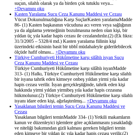
suçun, silahlı olarak ya da birden çok tutuklu veya...
+Devamını oku
Kasten Yaralama Suçu Ceza Kanunu Maddesi ve Cezası
Vücut Dokunulmazlığına Karşı SuçlarKasten yaralamaMadde
86- (1) Kasten başkasının vücuduna acı veren veya sağlığının
ya da algılama yeteneğinin bozulmasına neden olan kişi, bir
yıldan üç yıla kadar hapis cezası ile cezalandırılır.(2) (Ek fıkra:
31/3/2005 – 5328/4 md.) Kasten yaralama fiilinin kişi
üzerindeki etkisinin basit bir tıbbî müdahaleyle giderilebilecek
ölçüde hafif olması...
+Devamını oku
Türkiye Cumhuriyeti Hükûmetine karşı silâhlı isyan Suçu
Ceza Kanunu Maddesi ve Cezası
Türkiye Cumhuriyeti Hükûmetine karşı silâhlı isyanMadde
313- (1) Halkı, Türkiye Cumhuriyeti Hükûmetine karşı silahlı
bir isyana tahrik eden kimseye onbeş yıldan yirmi yıla kadar
hapis cezası verilir. İsyan gerçekleştiğinde, tahrik eden kişi
hakkında yirmi yıldan yirmibeş yıla kadar hapis cezasına
hükmolunur.(2) Türkiye Cumhuriyeti Hükûmetine karşı silahlı
isyanı idare eden kişi, ağırlaştırılmış...
+Devamını oku
Yasaklanan bilgileri temin Suçu Ceza Kanunu Maddesi ve
Cezası
Yasaklanan bilgileri teminMadde 334- (1) Yetkili makamların
kanun ve düzenleyici işlemlere göre açıklanmasını yasakladığı
ve niteliği bakımından gizli kalması gereken bilgileri temin
eden kimseye bir yıldan üç yıla kadar hapis cezası verilir.(2)