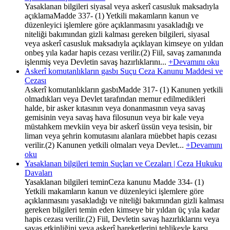
Yasaklanan bilgileri siyasal veya askerî casusluk maksadıyla
açıklamaMadde 337- (1) Yetkili makamların kanun ve
düzenleyici işlemlere göre açıklanmasını yasakladığı ve
niteliği bakımından gizli kalması gereken bilgileri, siyasal
veya askerî casusluk maksadıyla açıklayan kimseye on yıldan
onbeş yıla kadar hapis cezası verilir.(2) Fiil, savaş zamanında
işlenmiş veya Devletin savaş hazırlıklarını...
+Devamını oku
Askerî komutanlıkların gasbı Suçu Ceza Kanunu Maddesi ve
Cezası
Askerî komutanlıkların gasbıMadde 317- (1) Kanunen yetkili
olmadıkları veya Devlet tarafından memur edilmedikleri
halde, bir asker kıtasının veya donanmasının veya savaş
gemisinin veya savaş hava filosunun veya bir kale veya
müstahkem mevkiin veya bir askerî üssün veya tesisin, bir
liman veya şehrin komutasını alanlara müebbet hapis cezası
verilir.(2) Kanunen yetkili olmaları veya Devlet...
+Devamını
oku
Yasaklanan bilgileri temin Suçları ve Cezaları | Ceza Hukuku
Davaları
Yasaklanan bilgileri teminCeza kanunu Madde 334- (1)
Yetkili makamların kanun ve düzenleyici işlemlere göre
açıklanmasını yasakladığı ve niteliği bakımından gizli kalması
gereken bilgileri temin eden kimseye bir yıldan üç yıla kadar
hapis cezası verilir.(2) Fiil, Devletin savaş hazırlıklarını veya
savaş etkinliğini veya askerî hareketlerini tehlikeyle karşı