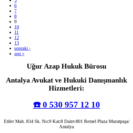
5
6
7
8
9
10
11
12
13
sonraki ›
son »
Uğur Azap Hukuk Bürosu
Antalya Avukat ve Hukuki Danışmanlık
Hizmetleri
:
☎️ 0 530 957 12 10
Etiler Mah. 834 Sk. No:9 Kat:8 Daire:801 Remel Plaza Muratpaşa/
Antalya