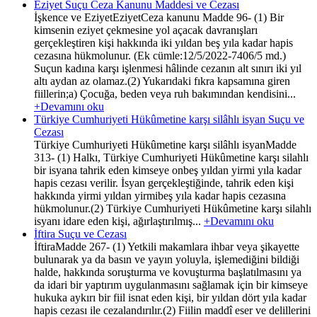
Eziyet Suçu Ceza Kanunu Maddesi ve Cezası
İşkence ve EziyetEziyetCeza kanunu Madde 96- (1) Bir
kimsenin eziyet çekmesine yol açacak davranışları
gerçekleştiren kişi hakkında iki yıldan beş yıla kadar hapis
cezasına hükmolunur. (Ek cümle:12/5/2022-7406/5 md.)
Suçun kadına karşı işlenmesi hâlinde cezanın alt sınırı iki yıl
altı aydan az olamaz.(2) Yukarıdaki fıkra kapsamına giren
fiillerin;a) Çocuğa, beden veya ruh bakımından kendisini...
+Devamını oku
Türkiye Cumhuriyeti Hükûmetine karşı silâhlı isyan Suçu ve
Cezası
Türkiye Cumhuriyeti Hükûmetine karşı silâhlı isyanMadde
313- (1) Halkı, Türkiye Cumhuriyeti Hükûmetine karşı silahlı
bir isyana tahrik eden kimseye onbeş yıldan yirmi yıla kadar
hapis cezası verilir. İsyan gerçekleştiğinde, tahrik eden kişi
hakkında yirmi yıldan yirmibeş yıla kadar hapis cezasına
hükmolunur.(2) Türkiye Cumhuriyeti Hükûmetine karşı silahlı
isyanı idare eden kişi, ağırlaştırılmış...
+Devamını oku
İftira Suçu ve Cezası
İftiraMadde 267- (1) Yetkili makamlara ihbar veya şikayette
bulunarak ya da basın ve yayın yoluyla, işlemediğini bildiği
halde, hakkında soruşturma ve kovuşturma başlatılmasını ya
da idari bir yaptırım uygulanmasını sağlamak için bir kimseye
hukuka aykırı bir fiil isnat eden kişi, bir yıldan dört yıla kadar
hapis cezası ile cezalandırılır.(2) Fiilin maddî eser ve delillerini