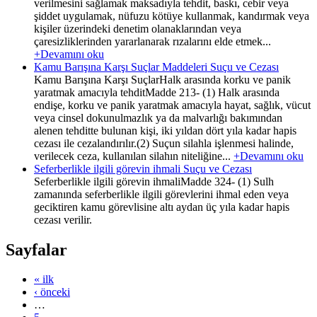
verilmesini sağlamak maksadıyla tehdit, baskı, cebir veya
şiddet uygulamak, nüfuzu kötüye kullanmak, kandırmak veya
kişiler üzerindeki denetim olanaklarından veya
çaresizliklerinden yararlanarak rızalarını elde etmek...
+Devamını oku
Kamu Barışına Karşı Suçlar Maddeleri Suçu ve Cezası
Kamu Barışına Karşı SuçlarHalk arasında korku ve panik
yaratmak amacıyla tehditMadde 213- (1) Halk arasında
endişe, korku ve panik yaratmak amacıyla hayat, sağlık, vücut
veya cinsel dokunulmazlık ya da malvarlığı bakımından
alenen tehditte bulunan kişi, iki yıldan dört yıla kadar hapis
cezası ile cezalandırılır.(2) Suçun silahla işlenmesi halinde,
verilecek ceza, kullanılan silahın niteliğine...
+Devamını oku
Seferberlikle ilgili görevin ihmali Suçu ve Cezası
Seferberlikle ilgili görevin ihmaliMadde 324- (1) Sulh
zamanında seferberlikle ilgili görevlerini ihmal eden veya
geciktiren kamu görevlisine altı aydan üç yıla kadar hapis
cezası verilir.
Sayfalar
« ilk
‹ önceki
…