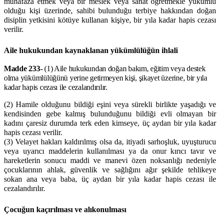
muhafaza etmek veya bir meslek veya sanat öğretmekle yükümlü
olduğu kişi üzerinde, sahibi bulunduğu terbiye hakkından doğan
disiplin yetkisini kötüye kullanan kişiye, bir yıla kadar hapis cezası
verilir.
Aile hukukundan kaynaklanan yükümlülüğün ihlali
Madde 233-
(1) Aile hukukundan doğan bakım, eğitim veya destek
olma yükümlülüğünü yerine getirmeyen kişi, şikayet üzerine, bir yıla
kadar hapis cezası ile cezalandırılır.
(2) Hamile olduğunu bildiği eşini veya sürekli birlikte yaşadığı ve
kendisinden gebe kalmış bulunduğunu bildiği evli olmayan bir
kadını çaresiz durumda terk eden kimseye, üç aydan bir yıla kadar
hapis cezası verilir.
(3) Velayet hakları kaldırılmış olsa da, itiyadi sarhoşluk, uyuşturucu
veya uyarıcı maddelerin kullanılması ya da onur kırıcı tavır ve
hareketlerin sonucu maddi ve manevi özen noksanlığı nedeniyle
çocuklarının ahlak, güvenlik ve sağlığını ağır şekilde tehlikeye
sokan ana veya baba, üç aydan bir yıla kadar hapis cezası ile
cezalandırılır.
Çocuğun kaçırılması ve alıkonulması