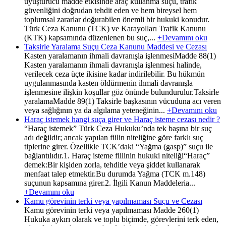
uyuşturucu madde etkisinde araç kullanma suçu, trafik
güvenliğini doğrudan tehdit eden ve hem bireysel hem
toplumsal zararlar doğurabilen önemli bir hukuki konudur.
Türk Ceza Kanunu (TCK) ve Karayolları Trafik Kanunu
(KTK) kapsamında düzenlenen bu suç,...
+Devamını oku
Taksirle Yaralama Suçu Ceza Kanunu Maddesi ve Cezası
Kasten yaralamanın ihmali davranışla işlenmesiMadde 88(1)
Kasten yaralamanın ihmali davranışla işlenmesi halinde,
verilecek ceza üçte ikisine kadar indirilebilir. Bu hükmün
uygulanmasında kasten öldürmenin ihmali davranışla
işlenmesine ilişkin koşullar göz önünde bulundurulur.Taksirle
yaralamaMadde 89(1) Taksirle başkasının vücuduna acı veren
veya sağlığının ya da algılama yeteneğinin...
+Devamını oku
Haraç istemek hangi suça girer ve Haraç isteme cezası nedir ?
“Haraç istemek” Türk Ceza Hukuku’nda tek başına bir suç
adı değildir; ancak yapılan fiilin niteliğine göre farklı suç
tiplerine girer. Özellikle TCK’daki “Yağma (gasp)” suçu ile
bağlantılıdır.1. Haraç isteme fiilinin hukuki niteliği“Haraç”
demek:Bir kişiden zorla, tehditle veya şiddet kullanarak
menfaat talep etmektir.Bu durumda Yağma (TCK m.148)
suçunun kapsamına girer.2. İlgili Kanun Maddeleria...
+Devamını oku
Kamu görevinin terki veya yapılmaması Suçu ve Cezası
Kamu görevinin terki veya yapılmaması Madde 260(1)
Hukuka aykırı olarak ve toplu biçimde, görevlerini terk eden,