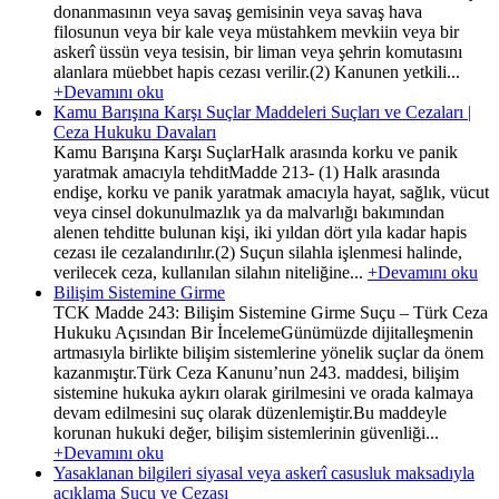
donanmasının veya savaş gemisinin veya savaş hava
filosunun veya bir kale veya müstahkem mevkiin veya bir
askerî üssün veya tesisin, bir liman veya şehrin komutasını
alanlara müebbet hapis cezası verilir.(2) Kanunen yetkili...
+Devamını oku
Kamu Barışına Karşı Suçlar Maddeleri Suçları ve Cezaları |
Ceza Hukuku Davaları
Kamu Barışına Karşı SuçlarHalk arasında korku ve panik
yaratmak amacıyla tehditMadde 213- (1) Halk arasında
endişe, korku ve panik yaratmak amacıyla hayat, sağlık, vücut
veya cinsel dokunulmazlık ya da malvarlığı bakımından
alenen tehditte bulunan kişi, iki yıldan dört yıla kadar hapis
cezası ile cezalandırılır.(2) Suçun silahla işlenmesi halinde,
verilecek ceza, kullanılan silahın niteliğine...
+Devamını oku
Bilişim Sistemine Girme
TCK Madde 243: Bilişim Sistemine Girme Suçu – Türk Ceza
Hukuku Açısından Bir İncelemeGünümüzde dijitalleşmenin
artmasıyla birlikte bilişim sistemlerine yönelik suçlar da önem
kazanmıştır.Türk Ceza Kanunu’nun 243. maddesi, bilişim
sistemine hukuka aykırı olarak girilmesini ve orada kalmaya
devam edilmesini suç olarak düzenlemiştir.Bu maddeyle
korunan hukuki değer, bilişim sistemlerinin güvenliği...
+Devamını oku
Yasaklanan bilgileri siyasal veya askerî casusluk maksadıyla
açıklama Suçu ve Cezası