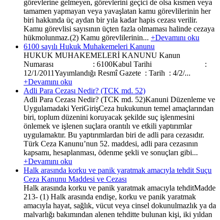
görevlerine gelmeyen, görevlerini geçici de olsa kısmen veya
tamamen yapmayan veya yavaşlatan kamu görevlilerinin her
biri hakkında üç aydan bir yıla kadar hapis cezası verilir.
Kamu görevlisi sayısının üçten fazla olmaması halinde cezaya
hükmolunmaz.(2) Kamu görevlilerinin...
+Devamını oku
6100 sayılı Hukuk Muhakemeleri Kanunu
HUKUK MUHAKEMELERİ KANUNU Kanun
Numarası : 6100Kabul Tarihi :
12/1/2011Yayımlandığı Resmî Gazete : Tarih : 4/2/...
+Devamını oku
Adli Para Cezası Nedir? (TCK md. 52)
Adli Para Cezası Nedir? (TCK md. 52)Kanuni Düzenleme ve
Uygulamadaki YeriGirişCeza hukukunun temel amaçlarından
biri, toplum düzenini koruyacak şekilde suç işlenmesini
önlemek ve işlenen suçlara orantılı ve etkili yaptırımlar
uygulamaktır. Bu yaptırımlardan biri de adli para cezasıdır.
Türk Ceza Kanunu’nun 52. maddesi, adli para cezasının
kapsamı, hesaplanması, ödenme şekli ve sonuçları gibi...
+Devamını oku
Halk arasında korku ve panik yaratmak amacıyla tehdit Suçu
Ceza Kanunu Maddesi ve Cezası
Halk arasında korku ve panik yaratmak amacıyla tehditMadde
213- (1) Halk arasında endişe, korku ve panik yaratmak
amacıyla hayat, sağlık, vücut veya cinsel dokunulmazlık ya da
malvarlığı bakımından alenen tehditte bulunan kişi, iki yıldan