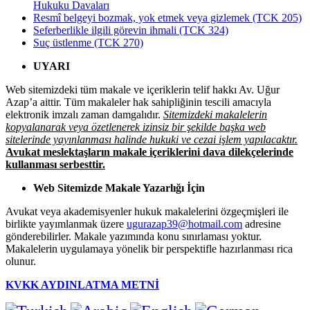
Hukuku Davaları
Resmî belgeyi bozmak, yok etmek veya gizlemek (TCK 205)
Seferberlikle ilgili görevin ihmali (TCK 324)
Suç üstlenme (TCK 270)
UYARI
Web sitemizdeki tüm makale ve içeriklerin telif hakkı Av. Uğur
Azap’a aittir. Tüm makaleler hak sahipliğinin tescili amacıyla
elektronik imzalı zaman damgalıdır.
Sitemizdeki makalelerin
kopyalanarak veya özetlenerek izinsiz bir şekilde başka web
sitelerinde yayınlanması halinde hukuki ve cezai işlem yapılacaktır.
Avukat meslektaşların makale içeriklerini dava dilekçelerinde
kullanması serbesttir.
Web Sitemizde Makale Yazarlığı İçin
Avukat veya akademisyenler hukuk makalelerini özgeçmişleri ile
birlikte yayımlanmak üzere
ugurazap39@hotmail.com
adresine
gönderebilirler. Makale yazımında konu sınırlaması yoktur.
Makalelerin uygulamaya yönelik bir perspektifle hazırlanması rica
olunur.
KVKK AYDINLATMA METNİ