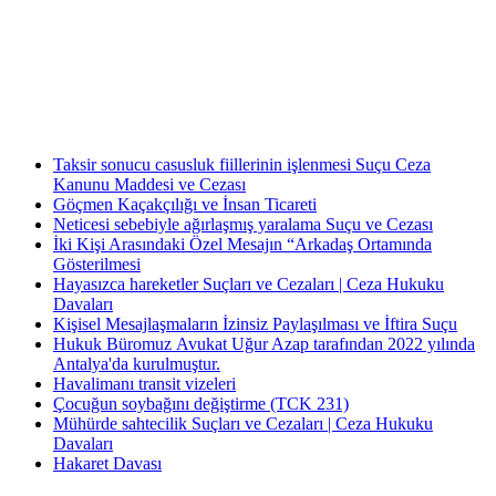
Antalya Barosu’na kayıtlı olarak mesleki faaliyetlerini sürdürmekte olup, 2022 yılında
Av. Uğur Azap Hukuk Bürosunu kurarak adalete hizmet etmeye devam etmektedir.
Halen, Antalya'da Avukatlık görevini ifa ederek Kamu Hukuku alanında tezli yüksek
lisans çalışmalarını da sürdürmektedir.
Taksir sonucu casusluk fiillerinin işlenmesi Suçu Ceza
Kanunu Maddesi ve Cezası
Göçmen Kaçakçılığı ve İnsan Ticareti
Neticesi sebebiyle ağırlaşmış yaralama Suçu ve Cezası
İki Kişi Arasındaki Özel Mesajın “Arkadaş Ortamında
Gösterilmesi
Hayasızca hareketler Suçları ve Cezaları | Ceza Hukuku
Davaları
Kişisel Mesajlaşmaların İzinsiz Paylaşılması ve İftira Suçu
Hukuk Büromuz Avukat Uğur Azap tarafından 2022 yılında
Antalya'da kurulmuştur.
Havalimanı transit vizeleri
Çocuğun soybağını değiştirme (TCK 231)
Mühürde sahtecilik Suçları ve Cezaları | Ceza Hukuku
Davaları
Hakaret Davası