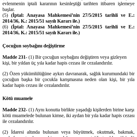
evlenmenin iptali kararının kesinleştiği tarihten itibaren işlemeye
başlar.
(5)
(İptal: Anayasa Mahkemesi’nin 27/5/2015 tarihli ve E.:
2014/36, K.: 2015/51 sayılı Kararı ile.)
(6)
(İptal: Anayasa Mahkemesi’nin 27/5/2015 tarihli ve E.:
2014/36, K.: 2015/51 sayılı Kararı ile.)
Çocuğun soybağını değiştirme
Madde 231-
(1) Bir çocuğun soybağını değiştiren veya gizleyen
kişi, bir yıldan üç yıla kadar hapis cezası ile cezalandırılır.
(2) Özen yükümlülüğüne aykırı davranarak, sağlık kurumundaki bir
çocuğun başka bir çocukla karışmasına neden olan kişi, bir yıla
kadar hapis cezası ile cezalandırılır.
Kötü muamele
Madde 232-
(1) Aynı konutta birlikte yaşadığı kişilerden birine karşı
kötü muamelede bulunan kimse, iki aydan bir yıla kadar hapis cezası
ile cezalandırılır.
(2) İdaresi altında bulunan veya büyütmek, okutmak, bakmak,