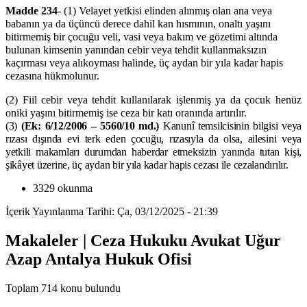
Madde
234
- (1) Velayet yetkisi elinden alınmış olan ana veya
babanın ya da üçüncü derece dahil kan hısmının, onaltı yaşını
bitirmemiş bir çocuğu veli, vasi veya bakım ve gözetimi altında
bulunan kimsenin yanından cebir veya tehdit kullanmaksızın
kaçırması veya alıkoyması halinde, üç aydan bir yıla kadar hapis
cezasına hükmolunur.
(2) Fiil cebir veya tehdit kullanılarak işlenmiş ya da çocuk henüz
oniki yaşını bitirmemiş ise ceza bir katı oranında artırılır.
(3)
(Ek: 6/12/2006 – 5560/10 md.)
Kanunî temsilcisinin bilgisi veya
rızası dışında evi terk eden çocuğu, rızasıyla da olsa, ailesini veya
yetkili makamları durumdan haberdar etmeksizin yanında tutan kişi,
şikâyet üzerine, üç aydan bir yıla kadar hapis cezası ile cezalandırılır.
3329 okunma
İçerik Yayınlanma Tarihi: Ça, 03/12/2025 - 21:39
Makaleler | Ceza Hukuku Avukat Uğur
Azap Antalya Hukuk Ofisi
Toplam 714 konu bulundu