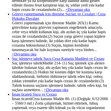
dernekler ya da kooperatiflere karşı taahhüt altına girilen
edimin ifasına fesat karıştıran kişi, üç yıldan yedi yıla kadar
hapis cezası ile cezalandırılır.(2)...
+Devamını oku
Görevi yaptırmamak için direnme Suçları ve Cezaları | Ceza
Hukuku Davaları
Görevi yaptırmamak için direnme Madde 265(1) Kamu
görevlisine karşı görevini yapmasını engellemek amacıyla,
cebir veya tehdit kullanan kişi, altı aydan üç yıla kadar hapis
cezası ile cezalandırılır.(2) Suçun yargı görevi yapan kişilere
karşı işlenmesi halinde, iki yıldan dört yıla kadar hapis
cezasına hükmolunur.(3) Suçun, kişinin kendisini
tanınmayacak bir hale koyması suretiyle veya birden...
+Devamını oku
Suç işlemeye tahrik Suçu Ceza Kanunu Maddesi ve Cezası
Suç işlemeye tahrikMadde 214- (1) Suç işlemek için alenen
tahrikte bulunan kişi, altı aydan beş yıla kadar hapis cezası ile
cezalandırılır.(2) Halkın bir kısmını diğer bir kısmına karşı
silahlandırarak, birbirini öldürmeye tahrik eden kişi, onbeş
yıldan yirmidört yıla kadar hapis cezası ile cezalandırılır.(3)
Tahrik konusu suçların işlenmesi halinde, tahrik eden kişi, bu
suçlara azmettiren...
+Devamını oku
İnsan ticareti Suçu ve Cezası
İnsan ticaretiCeza kanunu Madde 80- (1) (Değişik: 6/12/2006
– 5560/3 md.) Zorla çalıştırmak, hizmet ettirmek, fuhuş
yaptırmak veya esarete tâbi kılmak ya da vücut organlarının