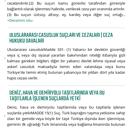
cezalandırılır.(2) Bu suçun kamu görevlisi tarafından göreviyle
bağlantılı olarak işlenmesi halinde, verilecek ceza yarı oranında artırılır.
(3) Bu suçun üstsoy, altsoy, eş, kardeş veya diğer suç ortağı...
+Devamını oku
ULUSLARARASI CASUSLUK SUÇLARI VE CEZALARI | CEZA
HUKUKU DAVALARI
Uluslararası casuslukMadde 331- (1) Yabancı bir devletin güvenliği
veya iç veya dış siyasal yararları bakımından niteliği itibarıyla gizli
kalması gereken bilgileri, diğer bir yabancı devlet lehine siyasal veya
askerî casusluk maksadıyla temin eden vatandaşa veya bunu
Türkiye'de temin etmiş bulunan yabancıya bir yıldan dört yıla kadar
hapis cezası verilir.
DENIZ, HAVA VE DEMIRYOLU TAŞITLARINDA VEYA BU
TAŞITLARLA IŞLENEN SUÇLARDA YETKI
Deniz, hava ve demiryolu taşıtlarında veya bu taşıtlarla işlenen
suçlarda yetkiMADDE 15(1) Suç, Türk bayrağını taşıma yetkisine sahip
olan bir gemide veya böyle bir taşıt Türkiye dışında iken işlenmişse,
geminin ilk uğradığı Türk limanında veya bağlama limanında bulunan