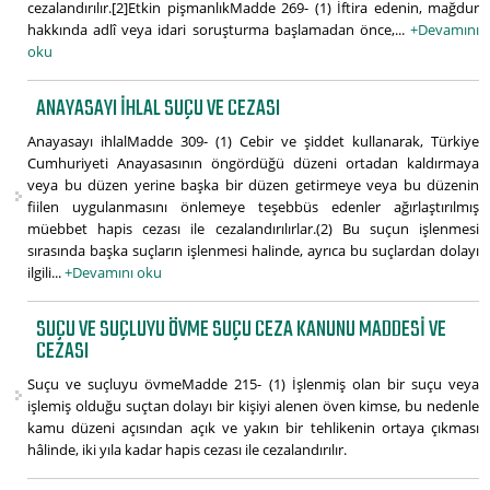
cezalandırılır.[2]Etkin pişmanlıkMadde 269- (1) İftira edenin, mağdur
hakkında adlî veya idari soruşturma başlamadan önce,...
+Devamını
oku
ANAYASAYI IHLAL SUÇU VE CEZASI
Anayasayı ihlalMadde 309- (1) Cebir ve şiddet kullanarak, Türkiye
Cumhuriyeti Anayasasının öngördüğü düzeni ortadan kaldırmaya
veya bu düzen yerine başka bir düzen getirmeye veya bu düzenin
fiilen uygulanmasını önlemeye teşebbüs edenler ağırlaştırılmış
müebbet hapis cezası ile cezalandırılırlar.(2) Bu suçun işlenmesi
sırasında başka suçların işlenmesi halinde, ayrıca bu suçlardan dolayı
ilgili...
+Devamını oku
SUÇU VE SUÇLUYU ÖVME SUÇU CEZA KANUNU MADDESI VE
CEZASI
Suçu ve suçluyu övmeMadde 215- (1) İşlenmiş olan bir suçu veya
işlemiş olduğu suçtan dolayı bir kişiyi alenen öven kimse, bu nedenle
kamu düzeni açısından açık ve yakın bir tehlikenin ortaya çıkması
hâlinde, iki yıla kadar hapis cezası ile cezalandırılır.