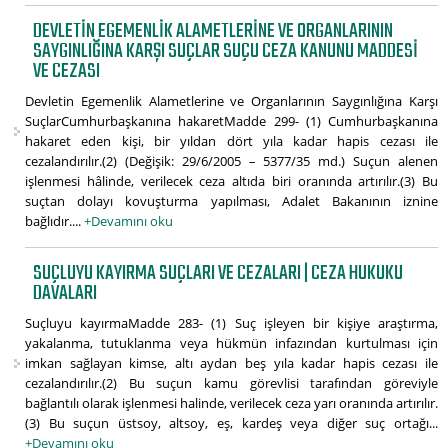
DEVLETIN EGEMENLIK ALAMETLERINE VE ORGANLARININ
SAYGINLIĞINA KARŞI SUÇLAR SUÇU CEZA KANUNU MADDESI
VE CEZASI
Devletin Egemenlik Alametlerine ve Organlarının Saygınlığına Karşı
SuçlarCumhurbaşkanına hakaretMadde 299- (1) Cumhurbaşkanına
hakaret eden kişi, bir yıldan dört yıla kadar hapis cezası ile
cezalandırılır.(2) (Değişik: 29/6/2005 – 5377/35 md.) Suçun alenen
işlenmesi hâlinde, verilecek ceza altıda biri oranında artırılır.(3) Bu
suçtan dolayı kovuşturma yapılması, Adalet Bakanının iznine
bağlıdır....
+Devamını oku
SUÇLUYU KAYIRMA SUÇLARI VE CEZALARI | CEZA HUKUKU
DAVALARI
Suçluyu kayırmaMadde 283- (1) Suç işleyen bir kişiye araştırma,
yakalanma, tutuklanma veya hükmün infazından kurtulması için
imkan sağlayan kimse, altı aydan beş yıla kadar hapis cezası ile
cezalandırılır.(2) Bu suçun kamu görevlisi tarafından göreviyle
bağlantılı olarak işlenmesi halinde, verilecek ceza yarı oranında artırılır.
(3) Bu suçun üstsoy, altsoy, eş, kardeş veya diğer suç ortağı...
+Devamını oku