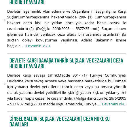
HUKUKU DAVALARI
Devletin Egemenlik Alametlerine ve Organlarının Saygınlığına Karşı
SuçlarCumhurbaşkanına hakaretMadde 299- (1) Cumhurbaşkanına
hakaret eden kişi, bir yıldan dört yıla kadar hapis cezası ile
cezalandırılır.(2) (Değişik: 29/6/2005 – 5377/35 md.) Suçun alenen
işlenmesi hâlinde, verilecek ceza altıda biri oranında artırılır.(3) Bu
suçtan dolayı kovuşturma yapılması, Adalet Bakanının iznine
bağlıdır....
+Devamını oku
DEVLETE KARŞI SAVAŞA TAHRIK SUÇLARI VE CEZALARI | CEZA
HUKUKU DAVALARI
Devlete karşı savaşa tahrikMadde 304- (1) Türkiye Cumhuriyeti
Devletine karşı savaş açması veya hasmane hareketlerde bulunması
için yabancı devlet yetkililerini tahrik eden veya bu amaca yönelik
olarak yabancı devlet yetkilileri ile işbirliği yapan kişi, on yıldan yirmi
yıla kadar hapis cezası ile cezalandırılır. (Mülga ikinci cümle: 29/6/2005
– 5377/37 md.)(2) Bu madde uygulamasında, Türkiye...
+Devamını oku
CINSEL SALDIRI SUÇLARI VE CEZALARI | CEZA HUKUKU
DAVALARI