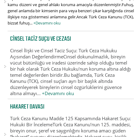
kamu düzeni ve genel ahlakı koruma amacıyla düzenlenmiştir.Fuhuş,
genel anlamda bir kimsenin para veya benzeri çıkar karşılığında cinsel
ilişkiye rıza göstermesi anlamına gelir.Ancak Türk Ceza Kanunu (TCK),
bizzat fuhuş...
+Devamını oku
CINSEL TACIZ SUÇU VE CEZASI
Cinsel İlişki ve Cinsel Taciz Suçu: Türk Ceza Hukuku
Açısından DeğerlendirmeCinsel dokunulmazlık, bireyin
vücut bütünlüğü ve iradesi üzerinde sahip olduğu temel
bir hak olarak Türk Ceza Hukuku'nun koruma altına aldığı
temel değerlerden biridir.Bu bağlamda, Türk Ceza
Kanunu (TCK), cinsel suçları ayrı bir başlık altında
düzenleyerek bireylerin cinsel özgürlüklerini güvence
altına almayı...
+Devamını oku
HAKARET DAVASI
Türk Ceza Kanunu Madde 125 Kapsamında Hakaret Suçu:
Hukuki Bir İncelemeTürk Ceza Kanunu’nun 125. maddesi,
bireyin onur, şeref ve saygınlığını koruma amacı güden
“hakaret” suçunu düzenlemektedir. Hakaret suçu, kişilik