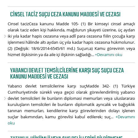
CINSEL TACIZ SUÇU CEZA KANUNU MADDESI VE CEZASI
Cinsel tacizCeza kanunu Madde 105- (1) Bir kimseyi cinsel amaçlı
olarak taciz eden kişi hakkında, mağdurun şikayeti üzerine, üç aydan
iki yıla kadar hapis cezasına veya adlî para cezasına fiilin çocuğa karşı
işlenmesi hâlinde altı aydan üç yıla kadar hapis cezasına hükmolunur.
(2) (Değişik: 18/6/2014-6545/61 md.) Suçun;a) Kamu görevinin veya
hizmet ilişkisinin ya da aile içi ilişkinin sağladığı...
+Devamını oku
YABANCI DEVLET TEMSILCILERINE KARŞI SUÇ SUÇU CEZA
KANUNU MADDESI VE CEZASI
Yabancı devlet temsilcilerine karşı suçMadde 342- (1) Türkiye
Cumhuriyetinde sürekli veya geçici olarak görevlendirilmiş yabancı
devlet temsilcileri ile bunların diplomasi memurları veya uluslararası
kuruluşların temsilcileri ile bunların diplomatik ayrıcalık ve bağışıklık
tanınan memurları, kendilerine karşı görevlerinden dolayı işlenen
suçlar bakımından, kamu görevlisi kabul edilerek; suç...
+Devamını
oku