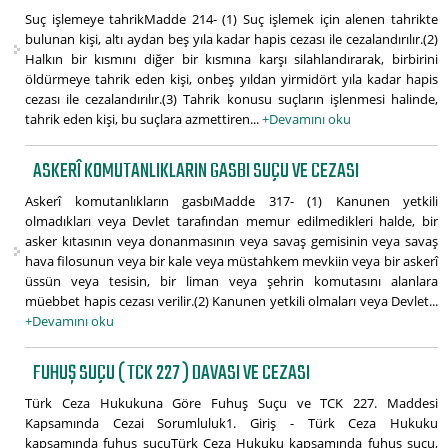
Suç işlemeye tahrikMadde 214- (1) Suç işlemek için alenen tahrikte
bulunan kişi, altı aydan beş yıla kadar hapis cezası ile cezalandırılır.(2)
Halkın bir kısmını diğer bir kısmına karşı silahlandırarak, birbirini
öldürmeye tahrik eden kişi, onbeş yıldan yirmidört yıla kadar hapis
cezası ile cezalandırılır.(3) Tahrik konusu suçların işlenmesi halinde,
tahrik eden kişi, bu suçlara azmettiren...
+Devamını oku
ASKERÎ KOMUTANLIKLARIN GASBI SUÇU VE CEZASI
Askerî komutanlıkların gasbıMadde 317- (1) Kanunen yetkili
olmadıkları veya Devlet tarafından memur edilmedikleri halde, bir
asker kıtasının veya donanmasının veya savaş gemisinin veya savaş
hava filosunun veya bir kale veya müstahkem mevkiin veya bir askerî
üssün veya tesisin, bir liman veya şehrin komutasını alanlara
müebbet hapis cezası verilir.(2) Kanunen yetkili olmaları veya Devlet...
+Devamını oku
FUHUŞ SUÇU ( TCK 227 ) DAVASI VE CEZASI
Türk Ceza Hukukuna Göre Fuhuş Suçu ve TCK 227. Maddesi
Kapsamında Cezai Sorumluluk1. Giriş - Türk Ceza Hukuku
kapsamında fuhuş suçuTürk Ceza Hukuku kapsamında fuhuş suçu,