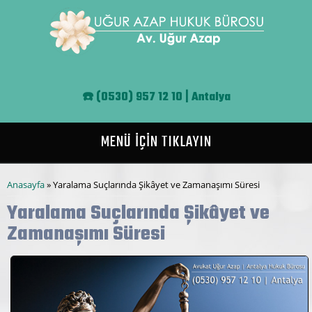
Ana içeriğe atla
☎️
(0530) 957 12 10 | Antalya
MENÜ İÇİN TIKLAYIN
Buradasınız
Anasayfa
» Yaralama Suçlarında Şikâyet ve Zamanaşımı Süresi
Yaralama Suçlarında Şikâyet ve
Zamanaşımı Süresi