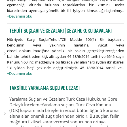
egemenliği altında bulunan topraklardan bir kısmını Devlet
idaresinden ayırmaya yönelik bir fiil işleyen kimse, ağırlaştırılmış...
+Devamını oku
TEHDIT SUÇLARI VE CEZALARI | CEZA HUKUKU DAVALARI
Hürriyete Karşı SuçlarTehditTCK Madde 106(1) Bir başkasını,
kendisinin veya yakınının hayatına, vücut veya
cinsel dokunulmazlığına yönelik bir saldırı gerçekleştireceğinden
bahisle tehdit eden kişi, altı aydan 44 18/6/2014 tarihli ve 6545 sayılı
Kanunun 60 ıncı maddesiyle bu fıkrada yer alan “altı aydan iki” ibaresi
“iki yıldan beş” şeklinde değiştirilmiştir. 45 18/6/2014 tarihli ve...
+Devamını oku
TAKSIRLE YARALAMA SUÇU VE CEZASI
Yaralama Suçları ve Cezaları: Türk Ceza Hukukuna Göre
Detaylı İncelemeYaralama suçları, Türk Ceza Kanunu
(TCK) kapsamında bireylerin vücut bütünlüğünü koruma
altına alan önemli suç tiplerinden biridir. Bu suçlar, failin
mağdura fiziksel zarar vermesi sonucunda ortaya