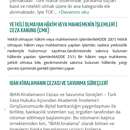
çıkmaktadır. Türk hukuk sisteminde, yaralama suçları
basit ve nitelikli olmak üzere iki ana kategoride ele
alınmaktadır. İşte TCK'...
+Devamını oku
YETKILI OLMAYAN HÂKIM VEYA MAHKEMENIN IŞLEMLERI |
CEZA KANUNU (CMK)
Yetkili olmayan hâkim veya mahkemenin işlemleriMADDE 20(1) Yetkili
olmayan hâkim veya mahkemece yapılan işlemler, sadece yetkisizlik
nedeniyle hükümsüz sayılmaz.Gecikmesinde sakınca bulunan
hâllerde yapılan işlemlerMADDE 21(1) Bir hâkim veya mahkeme,
yetkili olmasa bile, gecikmesinde sakınca bulunan hâllerde, yargı
çevresi içerisinde gerekli işlemleri yapar.
IBAN KIRALAMANIN CEZASI VE SAVUNMA SÜREÇLERI
IBAN Kiralamanın Cezası ve Savunma Süreçleri – Türk
Ceza Hukuku Açısından Akademik İnceleme1.
GirişGünümüzde dijital bankacılığın yaygınlaşması ile
birlikte, bankacılık sistemleri suç örgütleri tarafından da
istismar edilmeye başlanmıştır. Bu istismarın başlıca
örneklerinden biri, "IBAN kiralama" olarak bilinen ve
bireylerin banka hesaplarının üçüncü kişilerce