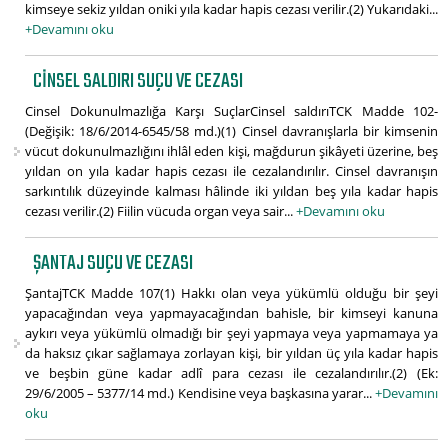
kimseye sekiz yıldan oniki yıla kadar hapis cezası verilir.(2) Yukarıdaki...
+Devamını oku
CINSEL SALDIRI SUÇU VE CEZASI
Cinsel Dokunulmazlığa Karşı SuçlarCinsel saldırıTCK Madde 102-
(Değişik: 18/6/2014-6545/58 md.)(1) Cinsel davranışlarla bir kimsenin
vücut dokunulmazlığını ihlâl eden kişi, mağdurun şikâyeti üzerine, beş
yıldan on yıla kadar hapis cezası ile cezalandırılır. Cinsel davranışın
sarkıntılık düzeyinde kalması hâlinde iki yıldan beş yıla kadar hapis
cezası verilir.(2) Fiilin vücuda organ veya sair...
+Devamını oku
ŞANTAJ SUÇU VE CEZASI
ŞantajTCK Madde 107(1) Hakkı olan veya yükümlü olduğu bir şeyi
yapacağından veya yapmayacağından bahisle, bir kimseyi kanuna
aykırı veya yükümlü olmadığı bir şeyi yapmaya veya yapmamaya ya
da haksız çıkar sağlamaya zorlayan kişi, bir yıldan üç yıla kadar hapis
ve beşbin güne kadar adlî para cezası ile cezalandırılır.(2) (Ek:
29/6/2005 – 5377/14 md.) Kendisine veya başkasına yarar...
+Devamını
oku