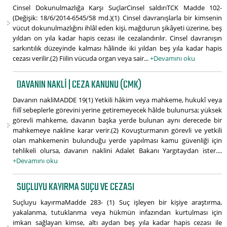
Cinsel Dokunulmazlığa Karşı SuçlarCinsel saldırıTCK Madde 102-
(Değişik: 18/6/2014-6545/58 md.)(1) Cinsel davranışlarla bir kimsenin
vücut dokunulmazlığını ihlâl eden kişi, mağdurun şikâyeti üzerine, beş
yıldan on yıla kadar hapis cezası ile cezalandırılır. Cinsel davranışın
sarkıntılık düzeyinde kalması hâlinde iki yıldan beş yıla kadar hapis
cezası verilir.(2) Fiilin vücuda organ veya sair...
+Devamını oku
DAVANIN NAKLI | CEZA KANUNU (CMK)
Davanın nakliMADDE 19(1) Yetkili hâkim veya mahkeme, hukukî veya
fiilî sebeplerle görevini yerine getiremeyecek hâlde bulunursa; yüksek
görevli mahkeme, davanın başka yerde bulunan aynı derecede bir
mahkemeye nakline karar verir.(2) Kovuşturmanın görevli ve yetkili
olan mahkemenin bulunduğu yerde yapılması kamu güvenliği için
tehlikeli olursa, davanın naklini Adalet Bakanı Yargıtaydan ister....
+Devamını oku
SUÇLUYU KAYIRMA SUÇU VE CEZASI
Suçluyu kayırmaMadde 283- (1) Suç işleyen bir kişiye araştırma,
yakalanma, tutuklanma veya hükmün infazından kurtulması için
imkan sağlayan kimse, altı aydan beş yıla kadar hapis cezası ile