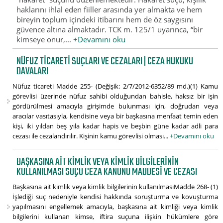
haklarını ihlal eden fiiller arasında yer almakta ve hem
bireyin toplum içindeki itibarını hem de öz saygısını
güvence altına almaktadır. TCK m. 125/1 uyarınca, “bir
kimseye onur,...
+Devamını oku
NÜFUZ TICARETI SUÇLARI VE CEZALARI | CEZA HUKUKU
DAVALARI
Nüfuz ticareti Madde 255- (Değişik: 2/7/2012-6352/89 md.)(1) Kamu
görevlisi üzerinde nüfuz sahibi olduğundan bahisle, haksız bir işin
gördürülmesi amacıyla girişimde bulunması için, doğrudan veya
aracılar vasıtasıyla, kendisine veya bir başkasına menfaat temin eden
kişi, iki yıldan beş yıla kadar hapis ve beşbin güne kadar adli para
cezası ile cezalandırılır. Kişinin kamu görevlisi olması...
+Devamını oku
BAŞKASINA AIT KIMLIK VEYA KIMLIK BILGILERININ
KULLANILMASI SUÇU CEZA KANUNU MADDESI VE CEZASI
Başkasına ait kimlik veya kimlik bilgilerinin kullanılmasıMadde 268- (1)
İşlediği suç nedeniyle kendisi hakkında soruşturma ve kovuşturma
yapılmasını engellemek amacıyla, başkasına ait kimliği veya kimlik
bilgilerini kullanan kimse, iftira suçuna ilişkin hükümlere göre