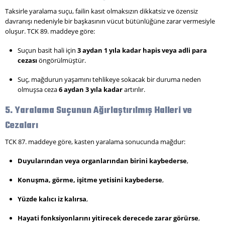
Taksirle yaralama suçu, failin kasıt olmaksızın dikkatsiz ve özensiz
davranışı nedeniyle bir başkasının vücut bütünlüğüne zarar vermesiyle
oluşur. TCK 89. maddeye göre:
Suçun basit hali için
3 aydan 1 yıla kadar hapis veya adli para
cezası
öngörülmüştür.
Suç, mağdurun yaşamını tehlikeye sokacak bir duruma neden
olmuşsa ceza
6 aydan 3 yıla kadar
artırılır.
5. Yaralama Suçunun Ağırlaştırılmış Halleri ve
Cezaları
TCK 87. maddeye göre, kasten yaralama sonucunda mağdur:
Duyularından veya organlarından birini kaybederse
,
Konuşma, görme, işitme yetisini kaybederse
,
Yüzde kalıcı iz kalırsa
,
Hayati fonksiyonlarını yitirecek derecede zarar görürse
,