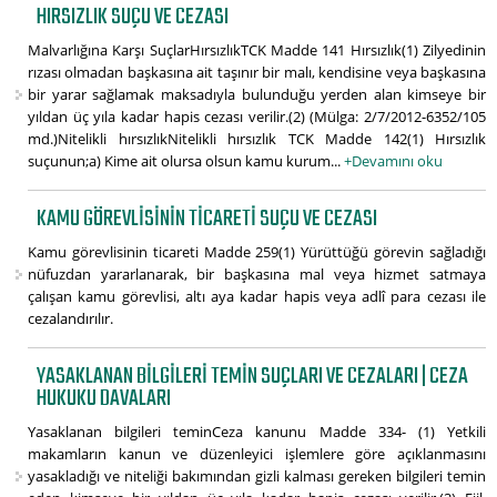
HIRSIZLIK SUÇU VE CEZASI
Malvarlığına Karşı SuçlarHırsızlıkTCK Madde 141 Hırsızlık(1) Zilyedinin
rızası olmadan başkasına ait taşınır bir malı, kendisine veya başkasına
bir yarar sağlamak maksadıyla bulunduğu yerden alan kimseye bir
yıldan üç yıla kadar hapis cezası verilir.(2) (Mülga: 2/7/2012-6352/105
md.)Nitelikli hırsızlıkNitelikli hırsızlık TCK Madde 142(1) Hırsızlık
suçunun;a) Kime ait olursa olsun kamu kurum...
+Devamını oku
KAMU GÖREVLISININ TICARETI SUÇU VE CEZASI
Kamu görevlisinin ticareti Madde 259(1) Yürüttüğü görevin sağladığı
nüfuzdan yararlanarak, bir başkasına mal veya hizmet satmaya
çalışan kamu görevlisi, altı aya kadar hapis veya adlî para cezası ile
cezalandırılır.
YASAKLANAN BILGILERI TEMIN SUÇLARI VE CEZALARI | CEZA
HUKUKU DAVALARI
Yasaklanan bilgileri teminCeza kanunu Madde 334- (1) Yetkili
makamların kanun ve düzenleyici işlemlere göre açıklanmasını
yasakladığı ve niteliği bakımından gizli kalması gereken bilgileri temin