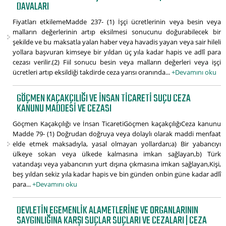
DAVALARI
Fiyatları etkilemeMadde 237- (1) İşçi ücretlerinin veya besin veya
malların değerlerinin artıp eksilmesi sonucunu doğurabilecek bir
şekilde ve bu maksatla yalan haber veya havadis yayan veya sair hileli
yollara başvuran kimseye bir yıldan üç yıla kadar hapis ve adlî para
cezası verilir.(2) Fiil sonucu besin veya malların değerleri veya işçi
ücretleri artıp eksildiği takdirde ceza yarısı oranında...
+Devamını oku
GÖÇMEN KAÇAKÇILIĞI VE İNSAN TICARETI SUÇU CEZA
KANUNU MADDESI VE CEZASI
Göçmen Kaçakçılığı ve İnsan TicaretiGöçmen kaçakçılığıCeza kanunu
Madde 79- (1) Doğrudan doğruya veya dolaylı olarak maddi menfaat
elde etmek maksadıyla, yasal olmayan yollardan;a) Bir yabancıyı
ülkeye sokan veya ülkede kalmasına imkan sağlayan,b) Türk
vatandaşı veya yabancının yurt dışına çıkmasına imkan sağlayan,Kişi,
beş yıldan sekiz yıla kadar hapis ve bin günden onbin güne kadar adlî
para...
+Devamını oku
DEVLETIN EGEMENLIK ALAMETLERINE VE ORGANLARININ
SAYGINLIĞINA KARŞI SUÇLAR SUÇLARI VE CEZALARI | CEZA