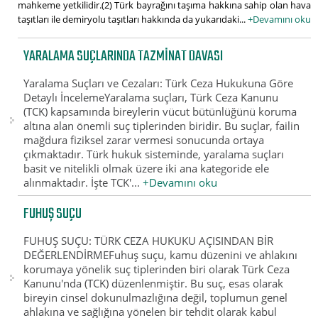
mahkeme yetkilidir.(2) Türk bayrağını taşıma hakkına sahip olan hava
taşıtları ile demiryolu taşıtları hakkında da yukarıdaki...
+Devamını oku
YARALAMA SUÇLARINDA TAZMINAT DAVASI
Yaralama Suçları ve Cezaları: Türk Ceza Hukukuna Göre
Detaylı İncelemeYaralama suçları, Türk Ceza Kanunu
(TCK) kapsamında bireylerin vücut bütünlüğünü koruma
altına alan önemli suç tiplerinden biridir. Bu suçlar, failin
mağdura fiziksel zarar vermesi sonucunda ortaya
çıkmaktadır. Türk hukuk sisteminde, yaralama suçları
basit ve nitelikli olmak üzere iki ana kategoride ele
alınmaktadır. İşte TCK'...
+Devamını oku
FUHUŞ SUÇU
FUHUŞ SUÇU: TÜRK CEZA HUKUKU AÇISINDAN BİR
DEĞERLENDİRMEFuhuş suçu, kamu düzenini ve ahlakını
korumaya yönelik suç tiplerinden biri olarak Türk Ceza
Kanunu'nda (TCK) düzenlenmiştir. Bu suç, esas olarak
bireyin cinsel dokunulmazlığına değil, toplumun genel
ahlakına ve sağlığına yönelen bir tehdit olarak kabul