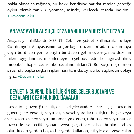
hakkı olmasına rağmen, bu hakkı kendisine hatırlatılmadan gerçeğe
aykırı olarak tanıklık yapması,Halinde, verilecek cezada indirim...
+Devamını oku
ANAYASAYI IHLAL SUÇU CEZA KANUNU MADDESI VE CEZASI
Anayasayı ihlalMadde 309- (1) Cebir ve şiddet kullanarak, Türkiye
Cumhuriyeti Anayasasının öngördüğü düzeni ortadan kaldırmaya
veya bu düzen yerine başka bir düzen getirmeye veya bu düzenin
fiilen uygulanmasını önlemeye teşebbüs edenler ağırlaştırılmış
müebbet hapis cezası ile cezalandırılırlar.(2) Bu suçun işlenmesi
sırasında başka suçların işlenmesi halinde, ayrıca bu suçlardan dolayı
ilgili...
+Devamını oku
DEVLETIN GÜVENLIĞINE ILIŞKIN BELGELER SUÇLARI VE
CEZALARI | CEZA HUKUKU DAVALARI
Devletin güvenliğine ilişkin belgelerMadde 326- (1) Devletin
güvenliğine veya iç veya dış siyasal yararlarına ilişkin belge veya
vesikaları kısmen veya tamamen yok eden, tahrip eden veya bunlar
üzerinde sahtecilik yapan veya geçici de olsa, bunları tahsis
olundukları yerden başka bir yerde kullanan, hileyle alan veya çalan