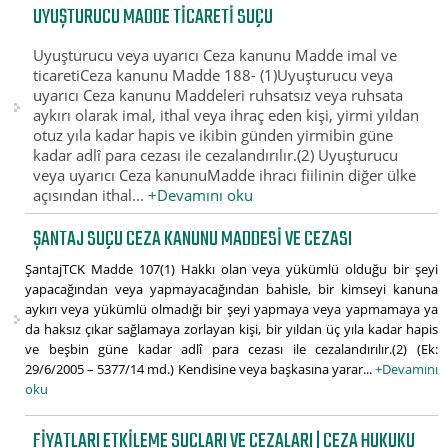
UYUŞTURUCU MADDE TICARETI SUÇU
Uyuşturucu veya uyarıcı Ceza kanunu Madde imal ve
ticaretiCeza kanunu Madde 188- (1)Uyuşturucu veya
uyarıcı Ceza kanunu Maddeleri ruhsatsız veya ruhsata
aykırı olarak imal, ithal veya ihraç eden kişi, yirmi yıldan
otuz yıla kadar hapis ve ikibin günden yirmibin güne
kadar adlî para cezası ile cezalandırılır.(2) Uyuşturucu
veya uyarıcı Ceza kanunuMadde ihracı fiilinin diğer ülke
açısından ithal...
+Devamını oku
ŞANTAJ SUÇU CEZA KANUNU MADDESI VE CEZASI
ŞantajTCK Madde 107(1) Hakkı olan veya yükümlü olduğu bir şeyi
yapacağından veya yapmayacağından bahisle, bir kimseyi kanuna
aykırı veya yükümlü olmadığı bir şeyi yapmaya veya yapmamaya ya
da haksız çıkar sağlamaya zorlayan kişi, bir yıldan üç yıla kadar hapis
ve beşbin güne kadar adlî para cezası ile cezalandırılır.(2) (Ek:
29/6/2005 – 5377/14 md.) Kendisine veya başkasına yarar...
+Devamını
oku
FIYATLARI ETKILEME SUÇLARI VE CEZALARI | CEZA HUKUKU