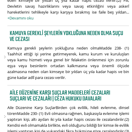
eden kimseye bir yıldan üç yıla kadar hapis cezası verilir.(2) Fiil,
Devletin savaş hazırlıklarını veya savaş etkinliğini veya askerî
hareketlerini tehlikeyle karşı karşıya bırakmış ise faile beş yıldan...
+Devamını oku
KAMUYA GEREKLI ŞEYLERIN YOKLUĞUNA NEDEN OLMA SUÇU
VE CEZASI
Kamuya gerekli şeylerin yokluğuna neden olmaMadde 238- (1)
Taahhüt ettiği işi yerine getirmeyerek, kamu kurum ve kuruluşları
veya kamu hizmeti veya genel bir felaketin önlenmesi için zorunlu
eşya veya besinlerin ortadan kalkmasına veya önemli ölçüde
azalmasına neden olan kimseye bir yıldan üç yıla kadar hapis ve bin
güne kadar adlî para cezası verilir.
AILE DÜZENINE KARŞI SUÇLAR MADDELERI CEZALARI
SUÇLARI VE CEZALARI | CEZA HUKUKU DAVALARI
Aile Düzenine Karşı SuçlarBirden çok evlilik, hileli evlenme, dinsel
törenMadde 230- (1) Evli olmasına rağmen, başkasıyla evlenme işlemi
yaptıran kişi, altı aydan iki yıla kadar hapis cezası ile cezalandırılır.(2)
Kendisi evli olmamakla birlikte, evli olduğunu bildiği bir kimse ile evlilik
işlemi yaptıran kişi de yukarıdaki fıkra hükmüne göre cezalandırılır.(3)