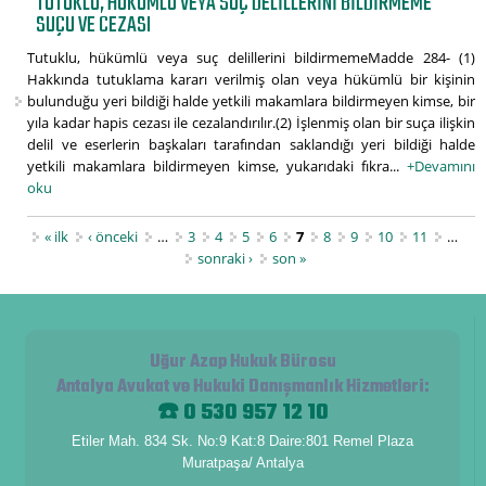
TUTUKLU, HÜKÜMLÜ VEYA SUÇ DELILLERINI BILDIRMEME
SUÇU VE CEZASI
Tutuklu, hükümlü veya suç delillerini bildirmemeMadde 284- (1)
Hakkında tutuklama kararı verilmiş olan veya hükümlü bir kişinin
bulunduğu yeri bildiği halde yetkili makamlara bildirmeyen kimse, bir
yıla kadar hapis cezası ile cezalandırılır.(2) İşlenmiş olan bir suça ilişkin
delil ve eserlerin başkaları tarafından saklandığı yeri bildiği halde
yetkili makamlara bildirmeyen kimse, yukarıdaki fıkra...
+Devamını
oku
Sayfalar
« ilk
‹ önceki
…
3
4
5
6
7
8
9
10
11
…
sonraki ›
son »
Uğur Azap Hukuk Bürosu
Antalya Avukat ve Hukuki Danışmanlık Hizmetleri
:
☎️ 0 530 957 12 10
Etiler Mah. 834 Sk. No:9 Kat:8 Daire:801 Remel Plaza
Muratpaşa/ Antalya