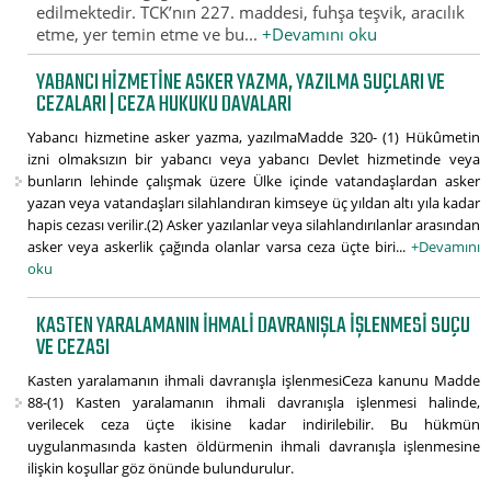
edilmektedir. TCK’nın 227. maddesi, fuhşa teşvik, aracılık
etme, yer temin etme ve bu...
+Devamını oku
YABANCI HIZMETINE ASKER YAZMA, YAZILMA SUÇLARI VE
CEZALARI | CEZA HUKUKU DAVALARI
Yabancı hizmetine asker yazma, yazılmaMadde 320- (1) Hükûmetin
izni olmaksızın bir yabancı veya yabancı Devlet hizmetinde veya
bunların lehinde çalışmak üzere Ülke içinde vatandaşlardan asker
yazan veya vatandaşları silahlandıran kimseye üç yıldan altı yıla kadar
hapis cezası verilir.(2) Asker yazılanlar veya silahlandırılanlar arasından
asker veya askerlik çağında olanlar varsa ceza üçte biri...
+Devamını
oku
KASTEN YARALAMANIN IHMALI DAVRANIŞLA IŞLENMESI SUÇU
VE CEZASI
Kasten yaralamanın ihmali davranışla işlenmesiCeza kanunu Madde
88-(1) Kasten yaralamanın ihmali davranışla işlenmesi halinde,
verilecek ceza üçte ikisine kadar indirilebilir. Bu hükmün
uygulanmasında kasten öldürmenin ihmali davranışla işlenmesine
ilişkin koşullar göz önünde bulundurulur.