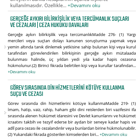
kullanılmasıdır. Özellikle...
+Devamını oku
GERÇEĞE AYKIRI BILIRKIŞILIK VEYA TERCÜMANLIK SUÇLARI
VE CEZALARI | CEZA HUKUKU DAVALARI
Gerçeğe aykırı bilirkişilik veya tercümanlıkMadde 276- (1) Yargı
mercileri veya suçtan dolayı kanunen soruşturma yapmak veya
yemin altında tanık dinlemek yetkisine sahip bulunan kişi veya kurul
tarafından görevlendirilen bilirkişinin gerçeğe aykırı mütalaada
bulunması halinde, üç yıldan yedi yıla kadar hapis cezasına
hükmolunur.(2) Birinci fıkrada belirtilen kişi veya kurullar tarafından...
+Devamını oku
GÖREV SIRASINDA DIN HIZMETLERINI KÖTÜYE KULLANMA
SUÇU VE CEZASI
Görev sırasında din hizmetlerini kötüye kullanmaMadde 219- (1)
İmam, hatip, vaiz, rahip, haham gibi dini reislerden biri vazifesini ifa
sırasında alenen hükümet idaresini ve Devlet kanunlarını ve hükümet
icraatını takbih ve tezyif ederse bir aydan bir seneye kadar hapis ve
adlî para cezası ile cezalandırılır veya bunlardan birine hükmolunabilir.
(2) Yukarıdaki fıkrada gösterilen kimselerden biri...
+Devamını oku