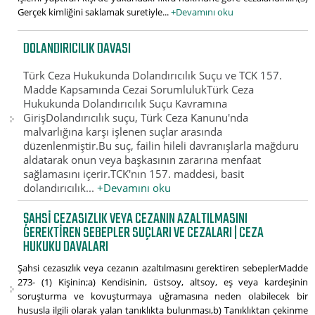
Gerçek kimliğini saklamak suretiyle...
+Devamını oku
DOLANDIRICILIK DAVASI
Türk Ceza Hukukunda Dolandırıcılık Suçu ve TCK 157.
Madde Kapsamında Cezai SorumlulukTürk Ceza
Hukukunda Dolandırıcılık Suçu Kavramına
GirişDolandırıcılık suçu, Türk Ceza Kanunu'nda
malvarlığına karşı işlenen suçlar arasında
düzenlenmiştir.Bu suç, failin hileli davranışlarla mağduru
aldatarak onun veya başkasının zararına menfaat
sağlamasını içerir.TCK'nın 157. maddesi, basit
dolandırıcılık...
+Devamını oku
ŞAHSI CEZASIZLIK VEYA CEZANIN AZALTILMASINI
GEREKTIREN SEBEPLER SUÇLARI VE CEZALARI | CEZA
HUKUKU DAVALARI
Şahsi cezasızlık veya cezanın azaltılmasını gerektiren sebeplerMadde
273- (1) Kişinin;a) Kendisinin, üstsoy, altsoy, eş veya kardeşinin
soruşturma ve kovuşturmaya uğramasına neden olabilecek bir
hususla ilgili olarak yalan tanıklıkta bulunması,b) Tanıklıktan çekinme