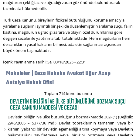
mağdurun çektiği acı ve uğradığı zararı göz önünde bulundurarak
tazminata hükmedebilir.
Türk Ceza Kanunu, bireylerin fiziksel bütünlüğünü koruma amacıyla
yaralama suçlarını ayrıntılı bir şekilde düzenlemiştir. Yaralama suçu, failin
kastına, mağdurun uğradığı zarara ve olayın özel durumlarına göre
değişen cezalar ile yaptırıma tabi tutulmaktadır. Hem mağdurların hem
de sanıkların yasal haklarını bilmesi, adaletin sağlanması açısından
büyük önem taşımaktadır.
İçerik Yayınlanma Tarihi: Sa, 03/18/2025 - 22:31
Makaleler | Ceza Hukuku Avukat Uğur Azap
Antalya Hukuk Ofisi
Toplam 714 konu bulundu
DEVLETIN BIRLIĞINI VE ÜLKE BÜTÜNLÜĞÜNÜ BOZMAK SUÇU
CEZA KANUNU MADDESI VE CEZASI
Devletin birliğini ve ülke bütünlüğünü bozmakMadde 302- (1) (Değişik:
29/6/2005 – 5377/36 md.) Devlet topraklarının tamamını veya bir
kısmını yabancı bir devletin egemenliği altına koymaya veya Devletin
bağımsızlığını zayıflatmaya veya birliğini bozmaya veya Devletin