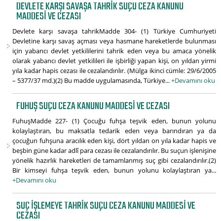
DEVLETE KARŞI SAVAŞA TAHRIK SUÇU CEZA KANUNU
MADDESI VE CEZASI
Devlete karşı savaşa tahrikMadde 304- (1) Türkiye Cumhuriyeti
Devletine karşı savaş açması veya hasmane hareketlerde bulunması
için yabancı devlet yetkililerini tahrik eden veya bu amaca yönelik
olarak yabancı devlet yetkilileri ile işbirliği yapan kişi, on yıldan yirmi
yıla kadar hapis cezası ile cezalandırılır. (Mülga ikinci cümle: 29/6/2005
– 5377/37 md.)(2) Bu madde uygulamasında, Türkiye...
+Devamını oku
FUHUŞ SUÇU CEZA KANUNU MADDESI VE CEZASI
FuhuşMadde 227- (1) Çocuğu fuhşa teşvik eden, bunun yolunu
kolaylaştıran, bu maksatla tedarik eden veya barındıran ya da
çocuğun fuhşuna aracılık eden kişi, dört yıldan on yıla kadar hapis ve
beşbin güne kadar adlî para cezası ile cezalandırılır. Bu suçun işlenişine
yönelik hazırlık hareketleri de tamamlanmış suç gibi cezalandırılır.(2)
Bir kimseyi fuhşa teşvik eden, bunun yolunu kolaylaştıran ya...
+Devamını oku
SUÇ IŞLEMEYE TAHRIK SUÇU CEZA KANUNU MADDESI VE
CEZASI