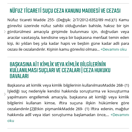
NÜFUZ TICARETI SUÇU CEZA KANUNU MADDESI VE CEZASI
Nüfuz ticareti Madde 255- (Değişik: 2/7/2012-6352/89 md.)(1) Kamu
görevlisi üzerinde nüfuz sahibi olduğundan bahisle, haksız bir işin
gördürülmesi amacıyla girişimde bulunması için, doğrudan veya
aracılar vasıtasıyla, kendisine veya bir başkasına menfaat temin eden
kişi, iki yıldan beş yıla kadar hapis ve beşbin güne kadar adli para
cezası ile cezalandırılır. Kişinin kamu görevlisi olması...
+Devamını oku
BAŞKASINA AIT KIMLIK VEYA KIMLIK BILGILERININ
KULLANILMASI SUÇLARI VE CEZALARI | CEZA HUKUKU
DAVALARI
Başkasına ait kimlik veya kimlik bilgilerinin kullanılmasıMadde 268- (1)
İşlediği suç nedeniyle kendisi hakkında soruşturma ve kovuşturma
yapılmasını engellemek amacıyla, başkasına ait kimliği veya kimlik
bilgilerini kullanan kimse, iftira suçuna ilişkin hükümlere göre
cezalandırılır.[2]Etkin pişmanlıkMadde 269- (1) İftira edenin, mağdur
hakkında adlî veya idari soruşturma başlamadan önce,...
+Devamını
oku