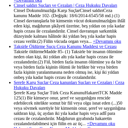
+Devamını oku
Cinsel saldırı Suçları ve Cezaları | Ceza Hukuku Davaları
Cinsel Dokunulmazlığa Karşı SuçlarCinsel saldırıCeza
kanunu Madde 102- (Değişik: 18/6/2014-6545/58 md.) (1)
Cinsel davranışlarla bir kimsenin vücut dokunulmazlığını ihlâl
eden kişi, mağdurun şikâyeti üzerine, beş yıldan on yıla kadar
hapis cezası ile cezalandırılır. Cinsel davranışın sarkıntılık
düzeyinde kalması hâlinde iki yıldan beş yıla kadar hapis
cezası verilir.(2) Fiilin vücuda organ veya...
+Devamını oku
Taksirle Öldürme Suçu Ceza Kanunu Maddesi ve Cezası
Taksirle öldürmeMadde 85- (1) Taksirle bir insanın ölümüne
neden olan kişi, iki yıldan altı yıla kadar hapis cezası ile
cezalandırılır.(2) Fiil, birden fazla insanın ölümüne ya da bir
veya birden fazla kişinin ölümü ile birlikte bir veya birden
fazla kişinin yaralanmasına neden olmuş ise, kişi iki yıldan
onbeş yıla kadar hapis cezası ile cezalandırılır.
Şerefe Karşı Suçlar Ceza kanunları Suçları ve Cezaları | Ceza
Hukuku Davaları
Şerefe Karşı Suçlar Türk Ceza KanunuHakaretTCK Madde
125(1) Bir kimseye onur, şeref ve saygınlığını rencide
edebilecek nitelikte somut bir fiil veya olgu isnat eden (...)50
veya sövmek suretiyle bir kimsenin onur, şeref ve saygınlığına
saldıran kişi, üç aydan iki yıla kadar hapis veya adlî para
cezası ile cezalandırılır. Mağdurun gıyabında hakaretin
cezalandırılabilmesi için fiilin en az üç...
+Devamını oku