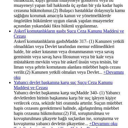
olmaksızın, kişiyi genital muayeneye gönderen veya bu
muayeneyi yapan fail hakkında üç aydan bir yıla kadar hapis
cezasına hükmolunur.(2) Bulaşıcı hastalıklar dolayısıyla kamu
sağlığını korumak amacıyla kanun ve yönetmeliklerde
öngörülen hükümlere uygun olarak yapılan muayeneler
açısından yukarıdaki fıkra hükmü uygulanmaz.
Askerî komutanlıkların gasbı Suçu Ceza Kanunu Maddesi ve
Cezası
Askerî komutanlıkların gasbıMadde 317- (1) Kanunen yetkili
olmadıkları veya Devlet tarafından memur edilmedikleri
halde, bir asker kıtasının veya donanmasının veya savaş
gemisinin veya savaş hava filosunun veya bir kale veya
müstahkem mevkiin veya bir askerî üssün veya tesisin, bir
liman veya şehrin komutasını alanlara müebbet hapis cezası
verilir.(2) Kanunen yetkili olmaları veya Devlet...
+Devamını
oku
Yabancı devlet başkanına karşı suç Suçu Ceza Kanunu
Maddesi ve Cezası
Yabancı devlet başkanına karşı suçMadde 340- (1) Yabancı
devletlerden birinin başkanına karşı bir suç işleyen kişiye
verilecek ceza, sekizde biri oranında artırılır. Suçun müebbet
hapis cezasını gerektirmesi halinde, ağırlaştırılmış müebbet
hapis cezasına hükmolunur.(2) Fiil, soruşturulması ve
kovuşturulması şikayete bağlı suçlardan ise, soruşturma ve
kovuşturma yabancı devletin şikayetine...
+Devamını oku