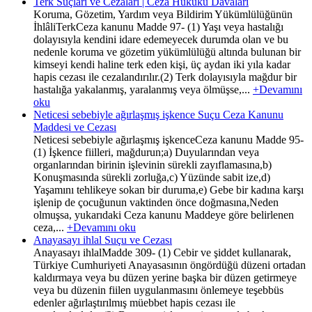
Terk Suçları ve Cezaları | Ceza Hukuku Davaları
Koruma, Gözetim, Yardım veya Bildirim Yükümlülüğünün
İhlâliTerkCeza kanunu Madde 97- (1) Yaşı veya hastalığı
dolayısıyla kendini idare edemeyecek durumda olan ve bu
nedenle koruma ve gözetim yükümlülüğü altında bulunan bir
kimseyi kendi haline terk eden kişi, üç aydan iki yıla kadar
hapis cezası ile cezalandırılır.(2) Terk dolayısıyla mağdur bir
hastalığa yakalanmış, yaralanmış veya ölmüşse,...
+Devamını
oku
Neticesi sebebiyle ağırlaşmış işkence Suçu Ceza Kanunu
Maddesi ve Cezası
Neticesi sebebiyle ağırlaşmış işkenceCeza kanunu Madde 95-
(1) İşkence fiilleri, mağdurun;a) Duyularından veya
organlarından birinin işlevinin sürekli zayıflamasına,b)
Konuşmasında sürekli zorluğa,c) Yüzünde sabit ize,d)
Yaşamını tehlikeye sokan bir duruma,e) Gebe bir kadına karşı
işlenip de çocuğunun vaktinden önce doğmasına,Neden
olmuşsa, yukarıdaki Ceza kanunu Maddeye göre belirlenen
ceza,...
+Devamını oku
Anayasayı ihlal Suçu ve Cezası
Anayasayı ihlalMadde 309- (1) Cebir ve şiddet kullanarak,
Türkiye Cumhuriyeti Anayasasının öngördüğü düzeni ortadan
kaldırmaya veya bu düzen yerine başka bir düzen getirmeye
veya bu düzenin fiilen uygulanmasını önlemeye teşebbüs
edenler ağırlaştırılmış müebbet hapis cezası ile