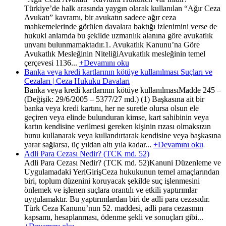
Türkiye’de halk arasında yaygın olarak kullanılan “Ağır Ceza
Avukatı” kavramı, bir avukatın sadece ağır ceza
mahkemelerinde görülen davalara baktığı izlenimini verse de
hukuki anlamda bu şekilde uzmanlık alanına göre avukatlık
unvanı bulunmamaktadır.1. Avukatlık Kanunu’na Göre
Avukatlık Mesleğinin NiteliğiAvukatlık mesleğinin temel
çerçevesi 1136...
+Devamını oku
Banka veya kredi kartlarının kötüye kullanılması Suçları ve
Cezaları | Ceza Hukuku Davaları
Banka veya kredi kartlarının kötüye kullanılmasıMadde 245 –
(Değişik: 29/6/2005 – 5377/27 md.) (1) Başkasına ait bir
banka veya kredi kartını, her ne suretle olursa olsun ele
geçiren veya elinde bulunduran kimse, kart sahibinin veya
kartın kendisine verilmesi gereken kişinin rızası olmaksızın
bunu kullanarak veya kullandırtarak kendisine veya başkasına
yarar sağlarsa, üç yıldan altı yıla kadar...
+Devamını oku
Adli Para Cezası Nedir? (TCK md. 52)
Adli Para Cezası Nedir? (TCK md. 52)Kanuni Düzenleme ve
Uygulamadaki YeriGirişCeza hukukunun temel amaçlarından
biri, toplum düzenini koruyacak şekilde suç işlenmesini
önlemek ve işlenen suçlara orantılı ve etkili yaptırımlar
uygulamaktır. Bu yaptırımlardan biri de adli para cezasıdır.
Türk Ceza Kanunu’nun 52. maddesi, adli para cezasının
kapsamı, hesaplanması, ödenme şekli ve sonuçları gibi...