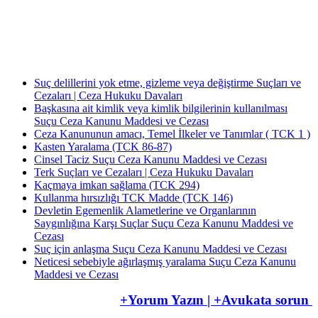
Av. Uğur Azap Hukuk Bürosunu kurarak adalete hizmet etmeye devam etmektedir.
Halen, Antalya'da Avukatlık görevini ifa ederek Kamu Hukuku alanında tezli yüksek
lisans çalışmalarını da sürdürmektedir.
Suç delillerini yok etme, gizleme veya değiştirme Suçları ve
Cezaları | Ceza Hukuku Davaları
Başkasına ait kimlik veya kimlik bilgilerinin kullanılması
Suçu Ceza Kanunu Maddesi ve Cezası
Ceza Kanununun amacı, Temel İlkeler ve Tanımlar ( TCK 1 )
Kasten Yaralama (TCK 86-87)
Cinsel Taciz Suçu Ceza Kanunu Maddesi ve Cezası
Terk Suçları ve Cezaları | Ceza Hukuku Davaları
Kaçmaya imkan sağlama (TCK 294)
Kullanma hırsızlığı TCK Madde (TCK 146)
Devletin Egemenlik Alametlerine ve Organlarının
Saygınlığına Karşı Suçlar Suçu Ceza Kanunu Maddesi ve
Cezası
Suç için anlaşma Suçu Ceza Kanunu Maddesi ve Cezası
Neticesi sebebiyle ağırlaşmış yaralama Suçu Ceza Kanunu
Maddesi ve Cezası
+Yorum Yazın | +Avukata sorun