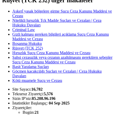
Rüşvet (TCK 252) diğer makaleler
Askerî yasak bölgelere girme Suçu Ceza Kanunu Maddesi ve
Cezası
Nitelikli hırsızlık Tck Madde Suçları ve Cezaları | Ceza
Hukuku Davaları
Criminal Law
Gizli kalması gereken bilgileri açıklama Suçu Ceza Kanunu
Maddesi ve Cezası
Boşanma Hukuku
Rüşvet (TCK 252)
Hırsızlık Suçu Ceza Kanunu Maddesi ve Cezası
Şahsi cezasızlık veya cezanın azaltılmasını gerektiren sebepler
Suçu Ceza Kanunu Maddesi ve Cezası
Basit Yaralama Suçları
Göçmen kaçakçılığı Suçları ve Cezaları | Ceza Hukuku
Davaları
Kötü muamele Suçu ve Cezası
Site Sayacı:
16,782
Tekrarsız Ziyaretçi:
5,576
Sizin IP'niz:
85.208.96.196
İstatistikler Başlangıç:
04 Sep 2025
Ziyaretçiler:
Bugün:
21