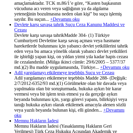
amaçlamaktadır. TCK m.86/1’e göre, “Kasten başkasının
vücuduna acı veren veya sağlığının ya da algılama
yeteneğinin bozulmasına neden olan kişi” bu suçu işlemiş
sayılır. Bu suçun...
+Devamını oku
Devlete karşı savaşa tahrik Suçu Ceza Kanunu Maddesi ve
Cezası
Devlete karşı savaşa tahrikMadde 304- (1) Türkiye
Cumhuriyeti Devletine karşı savaş açması veya hasmane
hareketlerde bulunması için yabancı devlet yetkililerini tahrik
eden veya bu amaca yönelik olarak yabancı devlet yetkilileri
ile işbirliği yapan kişi, on yıldan yirmi yıla kadar hapis cezası
ile cezalandırılır. (Mülga ikinci cümle: 29/6/2005 – 5377/37
md.)(2) Bu madde uygulamasında, Türkiye...
+Devamını oku
Adil yargılamayı etkilemeye teşebbüs Suçu ve Cezası
Adil yargılamayı etkilemeye teşebbüs Madde 288- (Değişik:
2/7/2012-6352/93 md.)(1) Görülmekte olan bir davada veya
yapılmakta olan bir soruşturmada, hukuka aykırı bir karar
vermesi veya bir işlem tesis etmesi ya da gerçeğe aykırı
beyanda bulunması için, yargı görevi yapanı, bilirkişiyi veya
tanığı hukuka aykırı olarak etkilemek amacıyla alenen sözlü
veya yazılı beyanda bulunan kişi, elli günden...
+Devamını
oku
Memnu Hakların İadesi
Memnu Hakların İadesi (Yasaklanmış Hakların Geri
Verilmesi) Türk Ceza Hukuku Açısından Akademik ve