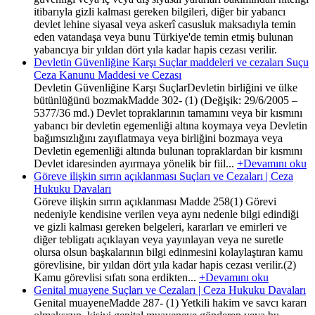
itibarıyla gizli kalması gereken bilgileri, diğer bir yabancı
devlet lehine siyasal veya askerî casusluk maksadıyla temin
eden vatandaşa veya bunu Türkiye'de temin etmiş bulunan
yabancıya bir yıldan dört yıla kadar hapis cezası verilir.
Devletin Güvenliğine Karşı Suçlar maddeleri ve cezaları Suçu
Ceza Kanunu Maddesi ve Cezası
Devletin Güvenliğine Karşı SuçlarDevletin birliğini ve ülke
bütünlüğünü bozmakMadde 302- (1) (Değişik: 29/6/2005 –
5377/36 md.) Devlet topraklarının tamamını veya bir kısmını
yabancı bir devletin egemenliği altına koymaya veya Devletin
bağımsızlığını zayıflatmaya veya birliğini bozmaya veya
Devletin egemenliği altında bulunan topraklardan bir kısmını
Devlet idaresinden ayırmaya yönelik bir fiil...
+Devamını oku
Göreve ilişkin sırrın açıklanması Suçları ve Cezaları | Ceza
Hukuku Davaları
Göreve ilişkin sırrın açıklanması Madde 258(1) Görevi
nedeniyle kendisine verilen veya aynı nedenle bilgi edindiği
ve gizli kalması gereken belgeleri, kararları ve emirleri ve
diğer tebligatı açıklayan veya yayınlayan veya ne suretle
olursa olsun başkalarının bilgi edinmesini kolaylaştıran kamu
görevlisine, bir yıldan dört yıla kadar hapis cezası verilir.(2)
Kamu görevlisi sıfatı sona erdikten...
+Devamını oku
Genital muayene Suçları ve Cezaları | Ceza Hukuku Davaları
Genital muayeneMadde 287- (1) Yetkili hakim ve savcı kararı