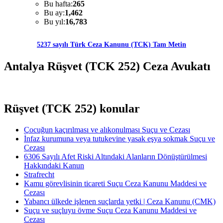
Bu hafta:
265
Bu ay:
1,462
Bu yıl:
16,783
5237 sayılı Türk Ceza Kanunu (TCK) Tam Metin
Antalya Rüşvet (TCK 252) Ceza Avukatı
Rüşvet (TCK 252) konular
Çocuğun kaçırılması ve alıkonulması Suçu ve Cezası
İnfaz kurumuna veya tutukevine yasak eşya sokmak Suçu ve
Cezası
6306 Sayılı Afet Riski Altındaki Alanların Dönüştürülmesi
Hakkındaki Kanun
Strafrecht
Kamu görevlisinin ticareti Suçu Ceza Kanunu Maddesi ve
Cezası
Yabancı ülkede işlenen suçlarda yetki | Ceza Kanunu (CMK)
Suçu ve suçluyu övme Suçu Ceza Kanunu Maddesi ve
Cezası