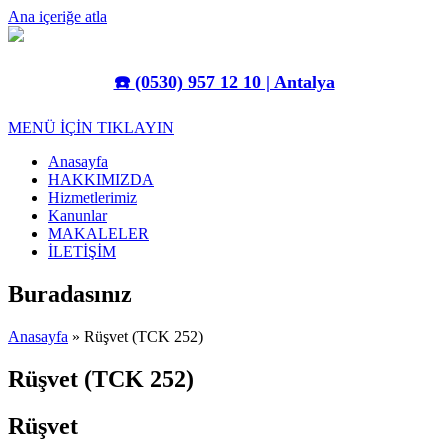
Ana içeriğe atla
☎️
(0530) 957 12 10 | Antalya
MENÜ İÇİN TIKLAYIN
Anasayfa
HAKKIMIZDA
Hizmetlerimiz
Kanunlar
MAKALELER
İLETİŞİM
Buradasınız
Anasayfa
» Rüşvet (TCK 252)
Rüşvet (TCK 252)
Rüşvet