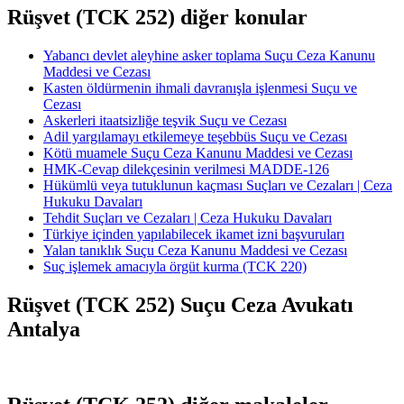
Rüşvet (TCK 252) diğer konular
Yabancı devlet aleyhine asker toplama Suçu Ceza Kanunu
Maddesi ve Cezası
Kasten öldürmenin ihmali davranışla işlenmesi Suçu ve
Cezası
Askerleri itaatsizliğe teşvik Suçu ve Cezası
Adil yargılamayı etkilemeye teşebbüs Suçu ve Cezası
Kötü muamele Suçu Ceza Kanunu Maddesi ve Cezası
HMK-Cevap dilekçesinin verilmesi ​​​​​​​MADDE-126
Hükümlü veya tutuklunun kaçması Suçları ve Cezaları | Ceza
Hukuku Davaları
Tehdit Suçları ve Cezaları | Ceza Hukuku Davaları
Türkiye içinden yapılabilecek ikamet izni başvuruları
Yalan tanıklık Suçu Ceza Kanunu Maddesi ve Cezası
Suç işlemek amacıyla örgüt kurma (TCK 220)
Rüşvet (TCK 252) Suçu Ceza Avukatı
Antalya