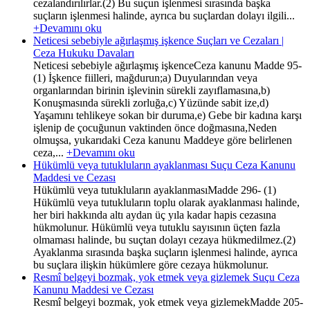
cezalandırılırlar.(2) Bu suçun işlenmesi sırasında başka
suçların işlenmesi halinde, ayrıca bu suçlardan dolayı ilgili...
+Devamını oku
Neticesi sebebiyle ağırlaşmış işkence Suçları ve Cezaları |
Ceza Hukuku Davaları
Neticesi sebebiyle ağırlaşmış işkenceCeza kanunu Madde 95-
(1) İşkence fiilleri, mağdurun;a) Duyularından veya
organlarından birinin işlevinin sürekli zayıflamasına,b)
Konuşmasında sürekli zorluğa,c) Yüzünde sabit ize,d)
Yaşamını tehlikeye sokan bir duruma,e) Gebe bir kadına karşı
işlenip de çocuğunun vaktinden önce doğmasına,Neden
olmuşsa, yukarıdaki Ceza kanunu Maddeye göre belirlenen
ceza,...
+Devamını oku
Hükümlü veya tutukluların ayaklanması Suçu Ceza Kanunu
Maddesi ve Cezası
Hükümlü veya tutukluların ayaklanmasıMadde 296- (1)
Hükümlü veya tutukluların toplu olarak ayaklanması halinde,
her biri hakkında altı aydan üç yıla kadar hapis cezasına
hükmolunur. Hükümlü veya tutuklu sayısının üçten fazla
olmaması halinde, bu suçtan dolayı cezaya hükmedilmez.(2)
Ayaklanma sırasında başka suçların işlenmesi halinde, ayrıca
bu suçlara ilişkin hükümlere göre cezaya hükmolunur.
Resmî belgeyi bozmak, yok etmek veya gizlemek Suçu Ceza
Kanunu Maddesi ve Cezası
Resmî belgeyi bozmak, yok etmek veya gizlemekMadde 205-