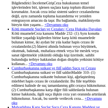
Bilgilendirici İncelemeGirişCeza hukukunun temel
işlevlerinden biri, işlenen suçlara karşı toplum düzenini
korumaktır. Ancak ceza infaz sistemi sadece cezalandırma
değil, aynı zamanda topluma kazandırma ve yeniden
entegrasyon amacını da taşır. Bu bağlamda, mahkûmiyetin
bireyin tüm yaşamı...
+Devamını oku
Kötü muamele Suçları ve Cezaları | Ceza Hukuku Davaları
Kötü muameleCeza kanunu Madde 232- (1) Aynı konutta
birlikte yaşadığı kişilerden birine karşı kötü muamelede
bulunan kimse, iki aydan bir yıla kadar hapis cezası ile
cezalandırılır.(2) İdaresi altında bulunan veya büyütmek,
okutmak, bakmak, muhafaza etmek veya bir meslek veya
sanat öğretmekle yükümlü olduğu kişi üzerinde, sahibi
bulunduğu terbiye hakkından doğan disiplin yetkisini kötüye
kullanan...
+Devamını oku
Cumhurbaşkanına suikast ve fiilî saldırı Suçu ve Cezası
Cumhurbaşkanına suikast ve fiilî saldırıMadde 310- (1)
Cumhurbaşkanına suikastte bulunan kişi, ağırlaştırılmış
müebbet hapis cezası ile cezalandırılır. Bu fiile teşebbüs
edilmesi halinde de suç tamamlanmış gibi cezaya hükmolunur.
(2) Cumhurbaşkanına karşı diğer fiili saldırılarda bulunan
kimse hakkında, ilgili suça ilişkin ceza yarı oranında artırılarak
hükmolunur. Ancak, bu suretle verilecek ceza...
+Devamını
oku
Malvarlığına Karşı Suçlar Suçu Ceza Kanunu Maddesi ve