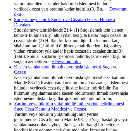
yararlanılabilen sistemler hakkında işlenmesi halinde,
verilecek ceza yarı oranına kadar indirilir.(3) Bu...
+Devamını
oku
Suç işlemeye tahrik Suçları ve Cezaları | Ceza Hukuku
Davaları
Suç işlemeye tahrikMadde 214- (1) Suç işlemek için alenen
tahrikte bulunan kişi, altı aydan beş yıla kadar hapis cezası ile
cezalandırılır.(2) Halkın bir kısmını diğer bir kısmına karşı
silahlandırarak, birbirini öldürmeye tahrik eden kişi, onbeş
yıldan yirmidört yıla kadar hapis cezası ile cezalandırılır.(3)
Tahrik konusu suçların işlenmesi halinde, tahrik eden kişi, bu
suçlara azmettiren...
+Devamını oku
Kasten yaralamanın ihmali davranışla işlenmesi Suçu ve
Cezası
Kasten yaralamanın ihmali davranışla işlenmesiCeza kanunu
Madde 88-(1) Kasten yaralamanın ihmali davranışla işlenmesi
halinde, verilecek ceza üçte ikisine kadar indirilebilir. Bu
hükmün uygulanmasında kasten öldürmenin ihmali davranışla
işlenmesine ilişkin koşullar göz önünde bulundurulur.
Yardım veya bildirim yükümlülüğünün yerine getirilmemesi
Suçu Ceza Kanunu Maddesi ve Cezası
Yardım veya bildirim yükümlülüğünün yerine
getirilmemesiCeza kanunu Madde 98- (1) Yaşı, hastalığı veya
yaralanması dolayısıyla ya da başka herhangi bir nedenle
kendini idare edemeyecek durumda olan kimseye hal ve