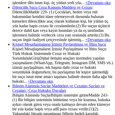
işlemlere tâbi tutan kişi, üç yıldan yedi yıla...
+Devamını oku
Dilencilik Suçu Ceza Kanunu Maddesi ve Cezası
DilencilikMadde 229- (1) Çocukları, beden veya ruh
bakımından kendini idare edemeyecek durumda bulunan
kimseleri dilencilikte araç olarak kullanan kişi, bir yıldan üç
yıla kadar hapis cezası ile cezalandırılır.(2) Bu suçun üçüncü
derece dahil kan veya kayın hısımları ya da eş tarafından
işlenmesi halinde verilecek ceza yarı oranında artırılır.(3) Bu
suçun örgüt faaliyeti çerçevesinde işlenmiş...
+Devamını oku
Kişisel Mesajlaşmaların İzinsiz Paylaşılması ve İftira Suçu
Kişisel Mesajlaşmaların İzinsiz Paylaşılması ve İftira Suçu:
Türk Hukuk Sisteminde Cezai ve Hukuki
SorumlulukGirişDijital iletişim araçları üzerinden yapılan
yazışmaların (WhatsApp, Telegram, Instagram DM, SMS vb.)
izinsiz paylaşılması, tek başına dahi cezai ve hukuki
sorumluluk doğururken; bu paylaşımın bir kişiye işlemediği
bir suçu isnat etme amacı taşıması halinde durum daha ağır bir
hukuki...
+Devamını oku
Bilişim Alanında Suçlar Maddeleri ve Cezaları Suçları ve
Cezaları | Ceza Hukuku Davaları
Bilişim Alanında SuçlarBilişim sistemine girmeMadde 243-
(1) Bir bilişim sisteminin bütününe veya bir kısmına, hukuka
aykırı olarak giren veya orada kalmaya devam eden kimseye
bir yıla kadar hapis veya adlî para cezası verilir.[1](2)
Yukarıdaki fıkrada tanımlanan fiillerin bedeli karşılığı