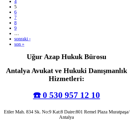
4
5
6
7
8
9
…
sonraki ›
son »
Uğur Azap Hukuk Bürosu
Antalya Avukat ve Hukuki Danışmanlık
Hizmetleri
:
☎️ 0 530 957 12 10
Etiler Mah. 834 Sk. No:9 Kat:8 Daire:801 Remel Plaza Muratpaşa/
Antalya
Antalya Barosu’na kayıtlı olarak mesleki faaliyetlerini sürdürmekte olup, 2022 yılında