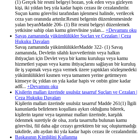
(1) Gerçek bir resmi belgeyi bozan, yok eden veya gizleyen
kişi, iki yıldan beş yıla kadar hapis cezası ile cezalandırılır.
Suçun kamu görevlisi tarafından işlenmesi halinde, verilecek
ceza yarı oranında artırılır.Resmi belgenin düzenlenmesinde
yalan beyanMadde 206- (1) Bir resmi belgeyi düzenlemek
yetkisine sahip olan kamu görevlisine yalan...
+Devamını oku
Savaş zamanında yükümlülükler Suçları ve Cezaları | Ceza
Hukuku Davaları
Savaş zamanında yükümlülüklerMadde 322- (1) Savaş
zamanında, Devletin silahlı kuvvetlerinin veya halkın
ihtiyaçları için Devlet veya bir kamu kuruluşu veya kamu
hizmetleri yapan veya kamu ihtiyaçlarını sağlayan bir kuruluş
ile iş yapmak veya eşya vermek üzere yaptıkları sözleşmedeki
yükümlülükleri kısmen veya tamamen yerine getirmeyen
kimseye üç yıldan on yıla kadar hapis ve onbin güne kadar
adlî...
+Devamını oku
Kişilerin malları üzerinde usulsüz tasarruf Suçları ve Cezaları |
Ceza Hukuku Davaları
Kişilerin malları üzerinde usulsüz tasarruf Madde 261(1) İlgili
kanunlarda belirlenen koşullara aykırı olduğunu bilerek,
kişilerin taşınır veya taşınmaz malları üzerinde, karşılık
ödenmek suretiyle de olsa, zorla tasarrufta bulunan kamu
görevlisi, fiil daha ağır cezayı gerektiren bir suç oluşturmadığı
takdirde, altı aydan iki yıla kadar hapis cezası ile cezalandırılır.
Başkasının Kimliğini Kullanma