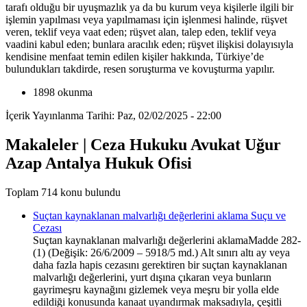
tarafı olduğu bir uyuşmazlık ya da bu kurum veya kişilerle ilgili bir
işlemin yapılması veya yapılmaması için işlenmesi halinde, rüşvet
veren, teklif veya vaat eden; rüşvet alan, talep eden, teklif veya
vaadini kabul eden; bunlara aracılık eden; rüşvet ilişkisi dolayısıyla
kendisine menfaat temin edilen kişiler hakkında, Türkiye’de
bulundukları takdirde, resen soruşturma ve kovuşturma yapılır.
1898 okunma
İçerik Yayınlanma Tarihi: Paz, 02/02/2025 - 22:00
Makaleler | Ceza Hukuku Avukat Uğur
Azap Antalya Hukuk Ofisi
Toplam 714 konu bulundu
Suçtan kaynaklanan malvarlığı değerlerini aklama Suçu ve
Cezası
Suçtan kaynaklanan malvarlığı değerlerini aklamaMadde 282-
(1) (Değişik: 26/6/2009 – 5918/5 md.) Alt sınırı altı ay veya
daha fazla hapis cezasını gerektiren bir suçtan kaynaklanan
malvarlığı değerlerini, yurt dışına çıkaran veya bunların
gayrimeşru kaynağını gizlemek veya meşru bir yolla elde
edildiği konusunda kanaat uyandırmak maksadıyla, çeşitli