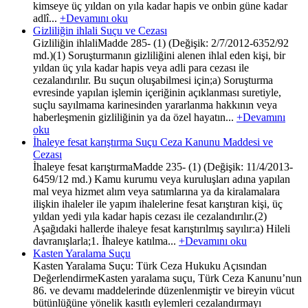
kimseye üç yıldan on yıla kadar hapis ve onbin güne kadar
adlî...
+Devamını oku
Gizliliğin ihlali Suçu ve Cezası
Gizliliğin ihlaliMadde 285- (1) (Değişik: 2/7/2012-6352/92
md.)(1) Soruşturmanın gizliliğini alenen ihlal eden kişi, bir
yıldan üç yıla kadar hapis veya adli para cezası ile
cezalandırılır. Bu suçun oluşabilmesi için;a) Soruşturma
evresinde yapılan işlemin içeriğinin açıklanması suretiyle,
suçlu sayılmama karinesinden yararlanma hakkının veya
haberleşmenin gizliliğinin ya da özel hayatın...
+Devamını
oku
İhaleye fesat karıştırma Suçu Ceza Kanunu Maddesi ve
Cezası
İhaleye fesat karıştırmaMadde 235- (1) (Değişik: 11/4/2013-
6459/12 md.) Kamu kurumu veya kuruluşları adına yapılan
mal veya hizmet alım veya satımlarına ya da kiralamalara
ilişkin ihaleler ile yapım ihalelerine fesat karıştıran kişi, üç
yıldan yedi yıla kadar hapis cezası ile cezalandırılır.(2)
Aşağıdaki hallerde ihaleye fesat karıştırılmış sayılır:a) Hileli
davranışlarla;1. İhaleye katılma...
+Devamını oku
Kasten Yaralama Suçu
Kasten Yaralama Suçu: Türk Ceza Hukuku Açısından
DeğerlendirmeKasten yaralama suçu, Türk Ceza Kanunu’nun
86. ve devamı maddelerinde düzenlenmiştir ve bireyin vücut
bütünlüğüne yönelik kasıtlı eylemleri cezalandırmayı