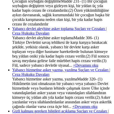
Çocuğun soybağını değiştirmeMadde 231- (1) Bir çocuğun
soybağını değiştiren veya gizleyen kişi, bir yıldan üç yıla
kadar hapis cezası ile cezalandırılır.(2) Özen yükümlülüğüne
aykırı davranarak, sağlık kurumundaki bir çocuğun başka bir
çocukla karışmasına neden olan kişi, bir yıla kadar hapis
cezası ile cezalandırılır
Yabancı devlet aleyhine asker toplama Suçları ve Cezaları |
Ceza Hukuku Davaları
Yabancı devlet aleyhine asker toplamaMadde 306- (1)
Türkiye Devletini savaş tehlikesi ile karşı karşıya bırakacak
şekilde, yetkisiz olarak, yabancı bir devlete karşı asker
toplayan veya diğer hasmane hareketlerde bulunan kimseye
beş yıldan oniki yıla kadar hapis cezası verilir.(2) Fiil sonucu
savaş meydana gelirse faile müebbet hapis cezası verilir.(3)
Fiil, sadece yabancı devletle siyasal...
+Devamını oku
Yabancı hizmetine asker yazma, yazılma Suçları ve Cezaları |
Ceza Hukuku Davaları
Yabancı hizmetine asker yazma, yazılmaMadde 320- (1)
Hükûmetin izni olmaksızın bir yabancı veya yabancı Devlet
hizmetinde veya bunların lehinde çalışmak üzere Ülke içinde
vatandaşlardan asker yazan veya vatandaşları silahlandıran
kimseye üç yıldan altı yıla kadar hapis cezası verilir.(2) Asker
yazılanlar veya silahlandırılanlar arasından asker veya askerlik
çağında olanlar varsa ceza üçte biri...
+Devamını oku
Gizli kalması gereken bilgileri açıklama Suçları ve Cezaları |