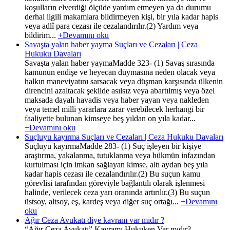
koşulların elverdiği ölçüde yardım etmeyen ya da durumu
derhal ilgili makamlara bildirmeyen kişi, bir yıla kadar hapis
veya adlî para cezası ile cezalandırılır.(2) Yardım veya
bildirim...
+Devamını oku
Savaşta yalan haber yayma Suçları ve Cezaları | Ceza
Hukuku Davaları
Savaşta yalan haber yaymaMadde 323- (1) Savaş sırasında
kamunun endişe ve heyecan duymasına neden olacak veya
halkın maneviyatını sarsacak veya düşman karşısında ülkenin
direncini azaltacak şekilde asılsız veya abartılmış veya özel
maksada dayalı havadis veya haber yayan veya nakleden
veya temel milli yararlara zarar verebilecek herhangi bir
faaliyette bulunan kimseye beş yıldan on yıla kadar...
+Devamını oku
Suçluyu kayırma Suçları ve Cezaları | Ceza Hukuku Davaları
Suçluyu kayırmaMadde 283- (1) Suç işleyen bir kişiye
araştırma, yakalanma, tutuklanma veya hükmün infazından
kurtulması için imkan sağlayan kimse, altı aydan beş yıla
kadar hapis cezası ile cezalandırılır.(2) Bu suçun kamu
görevlisi tarafından göreviyle bağlantılı olarak işlenmesi
halinde, verilecek ceza yarı oranında artırılır.(3) Bu suçun
üstsoy, altsoy, eş, kardeş veya diğer suç ortağı...
+Devamını
oku
Ağır Ceza Avukatı diye kavram var mıdır ?
“Ağır Ceza Avukatı” Kavramı Hukuken Var mıdır?