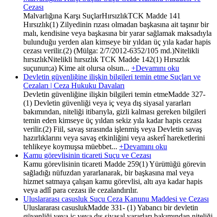
Cezası
Malvarlığına Karşı SuçlarHırsızlıkTCK Madde 141
Hırsızlık(1) Zilyedinin rızası olmadan başkasına ait taşınır bir
malı, kendisine veya başkasına bir yarar sağlamak maksadıyla
bulunduğu yerden alan kimseye bir yıldan üç yıla kadar hapis
cezası verilir.(2) (Mülga: 2/7/2012-6352/105 md.)Nitelikli
hırsızlıkNitelikli hırsızlık TCK Madde 142(1) Hırsızlık
suçunun;a) Kime ait olursa olsun...
+Devamını oku
Devletin güvenliğine ilişkin bilgileri temin etme Suçları ve
Cezaları | Ceza Hukuku Davaları
Devletin güvenliğine ilişkin bilgileri temin etmeMadde 327-
(1) Devletin güvenliği veya iç veya dış siyasal yararları
bakımından, niteliği itibarıyla, gizli kalması gereken bilgileri
temin eden kimseye üç yıldan sekiz yıla kadar hapis cezası
verilir.(2) Fiil, savaş sırasında işlenmiş veya Devletin savaş
hazırlıklarını veya savaş etkinliğini veya askerî hareketlerini
tehlikeye koymuşsa müebbet...
+Devamını oku
Kamu görevlisinin ticareti Suçu ve Cezası
Kamu görevlisinin ticareti Madde 259(1) Yürüttüğü görevin
sağladığı nüfuzdan yararlanarak, bir başkasına mal veya
hizmet satmaya çalışan kamu görevlisi, altı aya kadar hapis
veya adlî para cezası ile cezalandırılır.
Uluslararası casusluk Suçu Ceza Kanunu Maddesi ve Cezası
Uluslararası casuslukMadde 331- (1) Yabancı bir devletin
güvenliği veya iç veya dış siyasal yararları bakımından niteliği