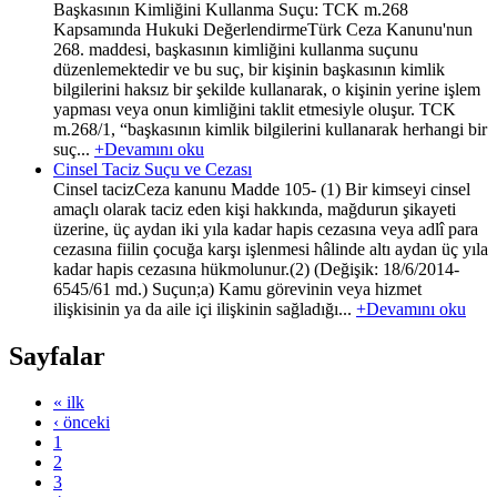
Başkasının Kimliğini Kullanma Suçu: TCK m.268
Kapsamında Hukuki DeğerlendirmeTürk Ceza Kanunu'nun
268. maddesi, başkasının kimliğini kullanma suçunu
düzenlemektedir ve bu suç, bir kişinin başkasının kimlik
bilgilerini haksız bir şekilde kullanarak, o kişinin yerine işlem
yapması veya onun kimliğini taklit etmesiyle oluşur. TCK
m.268/1, “başkasının kimlik bilgilerini kullanarak herhangi bir
suç...
+Devamını oku
Cinsel Taciz Suçu ve Cezası
Cinsel tacizCeza kanunu Madde 105- (1) Bir kimseyi cinsel
amaçlı olarak taciz eden kişi hakkında, mağdurun şikayeti
üzerine, üç aydan iki yıla kadar hapis cezasına veya adlî para
cezasına fiilin çocuğa karşı işlenmesi hâlinde altı aydan üç yıla
kadar hapis cezasına hükmolunur.(2) (Değişik: 18/6/2014-
6545/61 md.) Suçun;a) Kamu görevinin veya hizmet
ilişkisinin ya da aile içi ilişkinin sağladığı...
+Devamını oku
Sayfalar
« ilk
‹ önceki
1
2
3