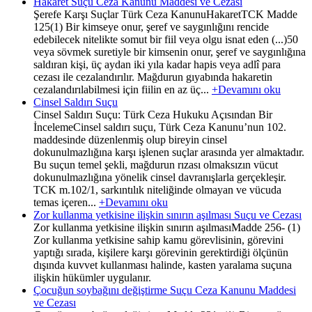
Hakaret Suçu Ceza Kanunu Maddesi ve Cezası
Şerefe Karşı Suçlar Türk Ceza KanunuHakaretTCK Madde
125(1) Bir kimseye onur, şeref ve saygınlığını rencide
edebilecek nitelikte somut bir fiil veya olgu isnat eden (...)50
veya sövmek suretiyle bir kimsenin onur, şeref ve saygınlığına
saldıran kişi, üç aydan iki yıla kadar hapis veya adlî para
cezası ile cezalandırılır. Mağdurun gıyabında hakaretin
cezalandırılabilmesi için fiilin en az üç...
+Devamını oku
Cinsel Saldırı Suçu
Cinsel Saldırı Suçu: Türk Ceza Hukuku Açısından Bir
İncelemeCinsel saldırı suçu, Türk Ceza Kanunu’nun 102.
maddesinde düzenlenmiş olup bireyin cinsel
dokunulmazlığına karşı işlenen suçlar arasında yer almaktadır.
Bu suçun temel şekli, mağdurun rızası olmaksızın vücut
dokunulmazlığına yönelik cinsel davranışlarla gerçekleşir.
TCK m.102/1, sarkıntılık niteliğinde olmayan ve vücuda
temas içeren...
+Devamını oku
Zor kullanma yetkisine ilişkin sınırın aşılması Suçu ve Cezası
Zor kullanma yetkisine ilişkin sınırın aşılmasıMadde 256- (1)
Zor kullanma yetkisine sahip kamu görevlisinin, görevini
yaptığı sırada, kişilere karşı görevinin gerektirdiği ölçünün
dışında kuvvet kullanması halinde, kasten yaralama suçuna
ilişkin hükümler uygulanır.
Çocuğun soybağını değiştirme Suçu Ceza Kanunu Maddesi
ve Cezası