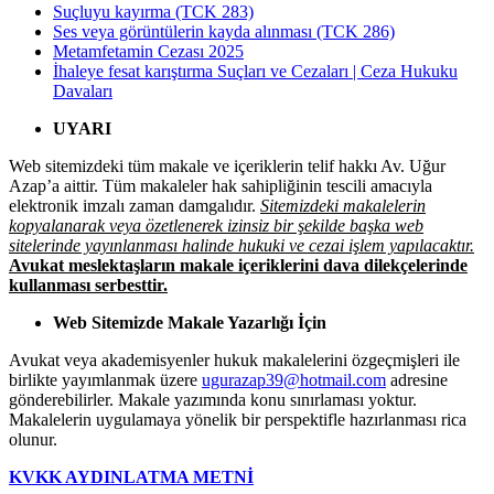
Suçluyu kayırma (TCK 283)
Ses veya görüntülerin kayda alınması (TCK 286)
Metamfetamin Cezası 2025
İhaleye fesat karıştırma Suçları ve Cezaları | Ceza Hukuku
Davaları
UYARI
Web sitemizdeki tüm makale ve içeriklerin telif hakkı Av. Uğur
Azap’a aittir. Tüm makaleler hak sahipliğinin tescili amacıyla
elektronik imzalı zaman damgalıdır.
Sitemizdeki makalelerin
kopyalanarak veya özetlenerek izinsiz bir şekilde başka web
sitelerinde yayınlanması halinde hukuki ve cezai işlem yapılacaktır.
Avukat meslektaşların makale içeriklerini dava dilekçelerinde
kullanması serbesttir.
Web Sitemizde Makale Yazarlığı İçin
Avukat veya akademisyenler hukuk makalelerini özgeçmişleri ile
birlikte yayımlanmak üzere
ugurazap39@hotmail.com
adresine
gönderebilirler. Makale yazımında konu sınırlaması yoktur.
Makalelerin uygulamaya yönelik bir perspektifle hazırlanması rica
olunur.
KVKK AYDINLATMA METNİ