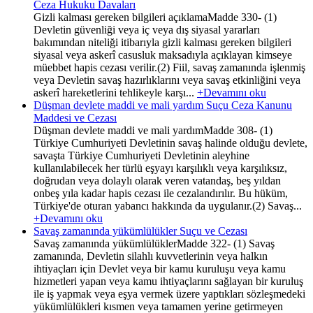
Ceza Hukuku Davaları
Gizli kalması gereken bilgileri açıklamaMadde 330- (1)
Devletin güvenliği veya iç veya dış siyasal yararları
bakımından niteliği itibarıyla gizli kalması gereken bilgileri
siyasal veya askerî casusluk maksadıyla açıklayan kimseye
müebbet hapis cezası verilir.(2) Fiil, savaş zamanında işlenmiş
veya Devletin savaş hazırlıklarını veya savaş etkinliğini veya
askerî hareketlerini tehlikeyle karşı...
+Devamını oku
Düşman devlete maddi ve mali yardım Suçu Ceza Kanunu
Maddesi ve Cezası
Düşman devlete maddi ve mali yardımMadde 308- (1)
Türkiye Cumhuriyeti Devletinin savaş halinde olduğu devlete,
savaşta Türkiye Cumhuriyeti Devletinin aleyhine
kullanılabilecek her türlü eşyayı karşılıklı veya karşılıksız,
doğrudan veya dolaylı olarak veren vatandaş, beş yıldan
onbeş yıla kadar hapis cezası ile cezalandırılır. Bu hüküm,
Türkiye'de oturan yabancı hakkında da uygulanır.(2) Savaş...
+Devamını oku
Savaş zamanında yükümlülükler Suçu ve Cezası
Savaş zamanında yükümlülüklerMadde 322- (1) Savaş
zamanında, Devletin silahlı kuvvetlerinin veya halkın
ihtiyaçları için Devlet veya bir kamu kuruluşu veya kamu
hizmetleri yapan veya kamu ihtiyaçlarını sağlayan bir kuruluş
ile iş yapmak veya eşya vermek üzere yaptıkları sözleşmedeki
yükümlülükleri kısmen veya tamamen yerine getirmeyen