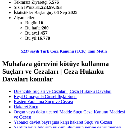
Tekrarsız Ziyaretçi:
5,576
Sizin IP'niz:
31.223.99.193
İstatistikler Başlangıç:
04 Sep 2025
Ziyaretçiler:
Bugün:
16
Bu hafta:
260
Bu ay:
1,457
Bu yıl:
16,778
5237 sayılı Türk Ceza Kanunu (TCK) Tam Metin
Muhafaza görevini kötüye kullanma
Suçları ve Cezaları | Ceza Hukuku
Davaları konular
Dilencilik Suçları ve Cezaları | Ceza Hukuku Davaları
Reşit Olmayanla Cinsel İlişki Suçu
Kasten Yaralama Suçu ve Cezası
Hakaret Suçu
Organ veya doku ticareti Madde Suçu Ceza Kanunu Maddesi
ve Cezası
Yabancı devlet bayrağına karşı hakaret Suçu ve Cezası
Yardım veya bildirim yükümlülüğünün yerine getirilmemesi