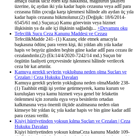
amaçlı olarak taciz eden kişi hakkında, mağdurun şikayeti
üzerine, üç aydan iki yıla kadar hapis cezasına veya adlî para
cezasına fiilin çocuğa karşı işlenmesi hâlinde altı aydan üç yıla
kadar hapis cezasına hükmolunur.(2) (Değişik: 18/6/2014-
6545/61 md.) Suçun;a) Kamu görevinin veya hizmet
ilişkisinin ya da aile içi ilişkinin sağladığı...
+Devamını oku
Tefecilik Suçu Ceza Kanunu Maddesi ve Cezası
TefecilikMadde 241- (1) Kazanç elde etmek amacıyla
başkasına ödünç para veren kişi, iki yıldan altı yıla kadar
hapis ve beşyüz günden beşbin güne kadar adlî para cezası ile
cezalandırılır.(2) (Ek:14/4/2020-7242/14 md.) Suçun bir
örgütün faaliyeti çerçevesinde işlenmesi hâlinde verilecek
ceza bir kat artırılır.
Kamuya gerekli şeylerin yokluğuna neden olma Suçları ve
Cezaları | Ceza Hukuku Davaları
Kamuya gerekli şeylerin yokluğuna neden olmaMadde 238-
(1) Taahhüt ettiği işi yerine getirmeyerek, kamu kurum ve
kuruluşları veya kamu hizmeti veya genel bir felaketin
önlenmesi için zorunlu eşya veya besinlerin ortadan
kalkmasına veya önemli ölçüde azalmasına neden olan
kimseye bir yıldan üç yıla kadar hapis ve bin güne kadar adlî
para cezası verilir.
Kişiyi hürriyetinden yoksun kılma Suçları ve Cezaları | Ceza
Hukuku Davaları
Kişiyi hürriyetinden yoksun kılmaCeza kanunu Madde 109-