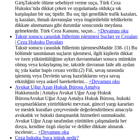
GirişTaksirle ölüme sebebiyet verme suçu, Türk Ceza
Hukuku’nda dikkat çeken ve uygulamada oldukça sık
karşılaşılan bir suç tipidir. Bu suç tipi genellikle trafik kazaları,
iş kazaları, ihmali davranışlar veya öngörülebilir tehlikelerin
dikkate alınmaması gibi durumlar sonucunda meydana
gelmektedir. Türk Ceza Kanunu, suçun...
+Devamını oku
Taksir sonucu casusluk fiillerinin işlenmesi Suçları ve Cezaları
| Ceza Hukuku Davaları
Taksir sonucu casusluk fiillerinin işlenmesiMadde 338- (1) Bu
bölümde tanımlanan suçların işlenmesi, ilgili kişilerin dikkat
ve özen yükümlülüğüne aykırı davranmaları sonucu mümkün
olmuş veya kolaylaşmış ise, taksirle davranan faile altı aydan
üç yıla kadar hapis cezası verilir.(2) Fiil, savaş sırasında
işlenmiş veya Devletin savaş hazırlıklarını veya savaş
etkinliğini veya askerî hareketlerini...
+Devamını oku
Avukat Uğur Azap Hukuk Bürosu Antalya
Hakkımızda | Antalya Avukat Uğur Azap Hukuk
BürosuAvukat Uğur Azap Antalya Hukuk Bürosu, hukuki
uyuşmazlıkların yürürlükteki mevzuat, güncel yargı kararları
ve meslek kuralları çerçevesinde değerlendirilmesi amacıyla
avukatlık ve hukuki danışmanlık hizmetleri sunmaktadır.
Avukat Uğur Azap tarafından yürütülen çalışmalarda her
dosya, kendine özgü olaylar ve deliller dikkate alınarak
incelenir;...
+Devamını oku
Ceza hukuku Suça iştirak nedir?