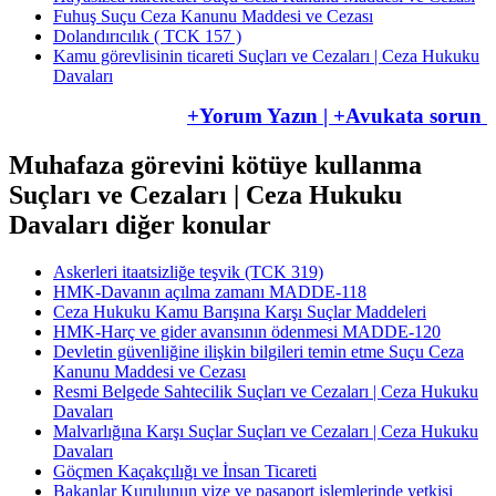
Fuhuş Suçu Ceza Kanunu Maddesi ve Cezası
Dolandırıcılık ( TCK 157 )
Kamu görevlisinin ticareti Suçları ve Cezaları | Ceza Hukuku
Davaları
+Yorum Yazın | +Avukata sorun
Muhafaza görevini kötüye kullanma
Suçları ve Cezaları | Ceza Hukuku
Davaları diğer konular
Askerleri itaatsizliğe teşvik (TCK 319)
HMK-Davanın açılma zamanı MADDE-118
Ceza Hukuku Kamu Barışına Karşı Suçlar Maddeleri
HMK-Harç ve gider avansının ödenmesi MADDE-120
Devletin güvenliğine ilişkin bilgileri temin etme Suçu Ceza
Kanunu Maddesi ve Cezası
Resmi Belgede Sahtecilik Suçları ve Cezaları | Ceza Hukuku
Davaları
Malvarlığına Karşı Suçlar Suçları ve Cezaları | Ceza Hukuku
Davaları
Göçmen Kaçakçılığı ve İnsan Ticareti
Bakanlar Kurulunun vize ve pasaport işlemlerinde yetkisi