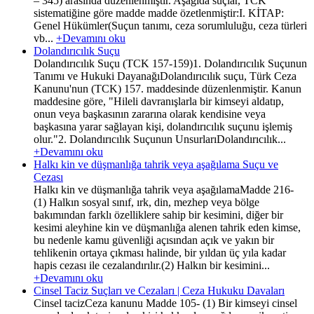
– 345) arasında düzenlenmiştir. Aşağıda suçlar, TCK
sistematiğine göre madde madde özetlenmiştir:I. KİTAP:
Genel Hükümler(Suçun tanımı, ceza sorumluluğu, ceza türleri
vb...
+Devamını oku
Dolandırıcılık Suçu
Dolandırıcılık Suçu (TCK 157-159)1. Dolandırıcılık Suçunun
Tanımı ve Hukuki DayanağıDolandırıcılık suçu, Türk Ceza
Kanunu'nun (TCK) 157. maddesinde düzenlenmiştir. Kanun
maddesine göre, "Hileli davranışlarla bir kimseyi aldatıp,
onun veya başkasının zararına olarak kendisine veya
başkasına yarar sağlayan kişi, dolandırıcılık suçunu işlemiş
olur."2. Dolandırıcılık Suçunun UnsurlarıDolandırıcılık...
+Devamını oku
Halkı kin ve düşmanlığa tahrik veya aşağılama Suçu ve
Cezası
Halkı kin ve düşmanlığa tahrik veya aşağılamaMadde 216-
(1) Halkın sosyal sınıf, ırk, din, mezhep veya bölge
bakımından farklı özelliklere sahip bir kesimini, diğer bir
kesimi aleyhine kin ve düşmanlığa alenen tahrik eden kimse,
bu nedenle kamu güvenliği açısından açık ve yakın bir
tehlikenin ortaya çıkması halinde, bir yıldan üç yıla kadar
hapis cezası ile cezalandırılır.(2) Halkın bir kesimini...
+Devamını oku
Cinsel Taciz Suçları ve Cezaları | Ceza Hukuku Davaları
Cinsel tacizCeza kanunu Madde 105- (1) Bir kimseyi cinsel