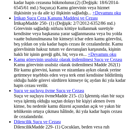
kadar hapis cezasına hükmolunur.(2) (Değişik: 18/6/2014-
6545/61 md.) Suçun;a) Kamu görevinin veya hizmet
ilişkisinin ya da aile içi ilişkinin sağladığı...
+Devamını oku
İrtikap Suçu Ceza Kanunu Maddesi ve Cezası
İrtikapMadde 250- (1) (Değişik: 2/7/2012-6352/86 md.)
Görevinin sağladığı nüfuzu kötüye kullanmak suretiyle
kendisine veya başkasına yarar sağlanmasına veya bu yolda
vaatte bulunulmasına bir kimseyi icbar eden kamu görevlisi,
beş yıldan on yıla kadar hapis cezası ile cezalandırılır. Kamu
görevlisinin haksız tutum ve davranışları karşısında, kişinin
haklı bir işinin gereği gibi, hiç veya en...
+Devamını oku
Kamu görevinin usulsüz olarak üstlenilmesi Suçu ve Cezası
Kamu görevinin usulsüz olarak üstlenilmesi Madde 262(1)
Bir kamu görevini, kanun ve nizamlara aykırı olarak yerine
getirmeye teşebbüs eden veya terk emri kendisine bildirilmiş
olduğu halde görevi sürdüren kimseye üç aydan iki yıla kadar
hapis cezası verilir.
Suçu ve suçluyu övme Suçu ve Cezası
Suçu ve suçluyu övmeMadde 215- (1) İşlenmiş olan bir suçu
veya işlemiş olduğu suçtan dolayı bir kişiyi alenen öven
kimse, bu nedenle kamu düzeni açısından açık ve yakın bir
tehlikenin ortaya çıkması hâlinde, iki yıla kadar hapis cezası
ile cezalandırılır.
Dilencilik Suçu ve Cezası
DilencilikMadde 229- (1) Çocukları, beden veya ruh