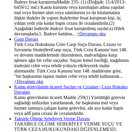
İhaleye fesat karıştırmaMadde 235- (1) (Değişik: 11/4/2013-
6459/12 md.) Kamu kurumu veya kuruluşları adına yapılan
mal veya hizmet alım veya satımlarına ya da kiralamalara
ilişkin ihaleler ile yapım ihalelerine fesat karıştıran kişi, üç
yıldan yedi yıla kadar hapis cezası ile cezalandırılır.(2)
Aşağıdaki hallerde ihaleye fesat karıştırılmış sayılır:a) Hileli
davranışlarla;1. İhaleye katılma...
+Devamını oku
Gasp Davası
Türk Ceza Hukukuna Göre Gasp Suçu Davası, Cezası ve
Savunma StratejileriGasp suçu, Türk Ceza Kanunu’nun 148.
ve devamı maddelerinde düzenlenen, malvarlığına karşı
işlenen ağır bir cebir suçudur. Suçun temel özelliği, mağdurun
iradesini cebir veya tehdit yoluyla etkileyerek malın
alınmasıdır. Türk Ceza Kanunu’nun 148. maddesine göre,
"bir başkasının taşınır malını cebir veya tehdit kullanarak...
+Devamını oku
Kamu görevlisinin ticareti Suçları ve Cezaları | Ceza Hukuku
Davaları
Kamu görevlisinin ticareti Madde 259(1) Yürüttüğü görevin
sağladığı nüfuzdan yararlanarak, bir başkasına mal veya
hizmet satmaya çalışan kamu görevlisi, altı aya kadar hapis
veya adlî para cezası ile cezalandırılır.
Taksirle Ölüme Sebebiyet Verme Davası
TAKSİRLE ÖLÜME SEBEBİYET VERME SUÇU VE
TÜRK CEZA HUKUKUNDAKİ DÜZENLEMESİ1.