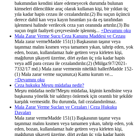
bakımından kendini idare edemeyecek durumda bulunan
kimseleri dilencilikte araç olarak kullanan kişi, bir yıldan üç
yıla kadar hapis cezası ile cezalandırılır.(2) Bu suçun üçüncü
derece dahil kan veya kayın hısımları ya da eş tarafından
işlenmesi halinde verilecek ceza yarı oranında artırılır.(3) Bu
suçun örgüt faaliyeti çerçevesinde işlenmiş...
+Devamını oku
Mala Zarar Verme Suçu Ceza Kanunu Maddesi ve Cezası
Mala zarar vermeMadde 151(1) Başkasının taşınır veya
taşınmaz malını kısmen veya tamamen yıkan, tahrip eden, yok
eden, bozan, kullanılamaz hale getiren veya kirleten kişi,
mağdurun şikayeti üzerine, dört aydan üç yıla kadar hapis
veya adlî para cezası ile cezalandırılır.(2) (Mülga:9/7/2021-
7332/17 md.) Mala zarar vermenin nitelikli halleriMadde 152-
(1) Mala zarar verme suçunun;a) Kamu kurum ve...
+Devamını oku
Ceza hukuku Meşru müdafaa nedir?
Meşru müdafaa nedir?Meşru müdafaa, kişinin kendisine veya
başkasına yönelik bir saldırıyı önlemek için orantılı bir şekilde
karşılık vermesidir. Bu durumda, fail cezalandırılmaz.
Mala Zarar Verme Suçları ve Cezaları | Ceza Hukuku
Davaları
Mala zarar vermeMadde 151(1) Başkasının taşınır veya
taşınmaz malını kısmen veya tamamen yıkan, tahrip eden, yok
eden, bozan, kullanılamaz hale getiren veya kirleten kişi,
mağdurun şikayeti üzerine, dört aydan üç yıla kadar hapis