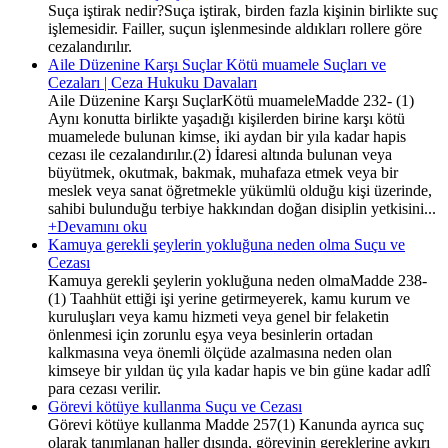
Suça iştirak nedir?Suça iştirak, birden fazla kişinin birlikte suç
işlemesidir. Failler, suçun işlenmesinde aldıkları rollere göre
cezalandırılır.
Aile Düzenine Karşı Suçlar Kötü muamele Suçları ve
Cezaları | Ceza Hukuku Davaları
Aile Düzenine Karşı SuçlarKötü muameleMadde 232- (1)
Aynı konutta birlikte yaşadığı kişilerden birine karşı kötü
muamelede bulunan kimse, iki aydan bir yıla kadar hapis
cezası ile cezalandırılır.(2) İdaresi altında bulunan veya
büyütmek, okutmak, bakmak, muhafaza etmek veya bir
meslek veya sanat öğretmekle yükümlü olduğu kişi üzerinde,
sahibi bulunduğu terbiye hakkından doğan disiplin yetkisini...
+Devamını oku
Kamuya gerekli şeylerin yokluğuna neden olma Suçu ve
Cezası
Kamuya gerekli şeylerin yokluğuna neden olmaMadde 238-
(1) Taahhüt ettiği işi yerine getirmeyerek, kamu kurum ve
kuruluşları veya kamu hizmeti veya genel bir felaketin
önlenmesi için zorunlu eşya veya besinlerin ortadan
kalkmasına veya önemli ölçüde azalmasına neden olan
kimseye bir yıldan üç yıla kadar hapis ve bin güne kadar adlî
para cezası verilir.
Görevi kötüye kullanma Suçu ve Cezası
Görevi kötüye kullanma Madde 257(1) Kanunda ayrıca suç
olarak tanımlanan haller dışında, görevinin gereklerine aykırı