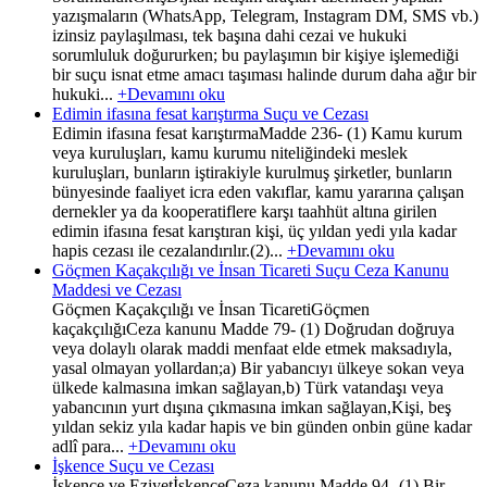
yazışmaların (WhatsApp, Telegram, Instagram DM, SMS vb.)
izinsiz paylaşılması, tek başına dahi cezai ve hukuki
sorumluluk doğururken; bu paylaşımın bir kişiye işlemediği
bir suçu isnat etme amacı taşıması halinde durum daha ağır bir
hukuki...
+Devamını oku
Edimin ifasına fesat karıştırma Suçu ve Cezası
Edimin ifasına fesat karıştırmaMadde 236- (1) Kamu kurum
veya kuruluşları, kamu kurumu niteliğindeki meslek
kuruluşları, bunların iştirakiyle kurulmuş şirketler, bunların
bünyesinde faaliyet icra eden vakıflar, kamu yararına çalışan
dernekler ya da kooperatiflere karşı taahhüt altına girilen
edimin ifasına fesat karıştıran kişi, üç yıldan yedi yıla kadar
hapis cezası ile cezalandırılır.(2)...
+Devamını oku
Göçmen Kaçakçılığı ve İnsan Ticareti Suçu Ceza Kanunu
Maddesi ve Cezası
Göçmen Kaçakçılığı ve İnsan TicaretiGöçmen
kaçakçılığıCeza kanunu Madde 79- (1) Doğrudan doğruya
veya dolaylı olarak maddi menfaat elde etmek maksadıyla,
yasal olmayan yollardan;a) Bir yabancıyı ülkeye sokan veya
ülkede kalmasına imkan sağlayan,b) Türk vatandaşı veya
yabancının yurt dışına çıkmasına imkan sağlayan,Kişi, beş
yıldan sekiz yıla kadar hapis ve bin günden onbin güne kadar
adlî para...
+Devamını oku
İşkence Suçu ve Cezası
İşkence ve EziyetİşkenceCeza kanunu Madde 94- (1) Bir