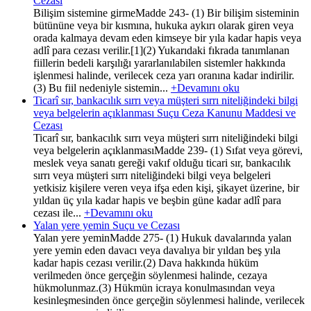
Cezası
Bilişim sistemine girmeMadde 243- (1) Bir bilişim sisteminin
bütününe veya bir kısmına, hukuka aykırı olarak giren veya
orada kalmaya devam eden kimseye bir yıla kadar hapis veya
adlî para cezası verilir.[1](2) Yukarıdaki fıkrada tanımlanan
fiillerin bedeli karşılığı yararlanılabilen sistemler hakkında
işlenmesi halinde, verilecek ceza yarı oranına kadar indirilir.
(3) Bu fiil nedeniyle sistemin...
+Devamını oku
Ticarî sır, bankacılık sırrı veya müşteri sırrı niteliğindeki bilgi
veya belgelerin açıklanması Suçu Ceza Kanunu Maddesi ve
Cezası
Ticarî sır, bankacılık sırrı veya müşteri sırrı niteliğindeki bilgi
veya belgelerin açıklanmasıMadde 239- (1) Sıfat veya görevi,
meslek veya sanatı gereği vakıf olduğu ticari sır, bankacılık
sırrı veya müşteri sırrı niteliğindeki bilgi veya belgeleri
yetkisiz kişilere veren veya ifşa eden kişi, şikayet üzerine, bir
yıldan üç yıla kadar hapis ve beşbin güne kadar adlî para
cezası ile...
+Devamını oku
Yalan yere yemin Suçu ve Cezası
Yalan yere yeminMadde 275- (1) Hukuk davalarında yalan
yere yemin eden davacı veya davalıya bir yıldan beş yıla
kadar hapis cezası verilir.(2) Dava hakkında hüküm
verilmeden önce gerçeğin söylenmesi halinde, cezaya
hükmolunmaz.(3) Hükmün icraya konulmasından veya
kesinleşmesinden önce gerçeğin söylenmesi halinde, verilecek