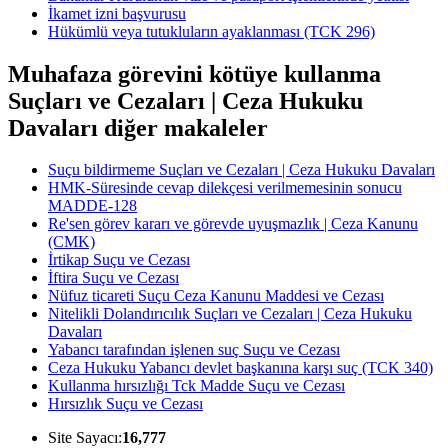
İkamet izni başvurusu
Hükümlü veya tutukluların ayaklanması (TCK 296)
Muhafaza görevini kötüye kullanma
Suçları ve Cezaları | Ceza Hukuku
Davaları diğer makaleler
Suçu bildirmeme Suçları ve Cezaları | Ceza Hukuku Davaları
HMK-Süresinde cevap dilekçesi verilmemesinin sonucu
MADDE-128
Re'sen görev kararı ve görevde uyuşmazlık | Ceza Kanunu
(CMK)
İrtikap Suçu ve Cezası
İftira Suçu ve Cezası
Nüfuz ticareti Suçu Ceza Kanunu Maddesi ve Cezası
Nitelikli Dolandırıcılık Suçları ve Cezaları | Ceza Hukuku
Davaları
Yabancı tarafından işlenen suç Suçu ve Cezası
Ceza Hukuku Yabancı devlet başkanına karşı suç (TCK 340)
Kullanma hırsızlığı Tck Madde Suçu ve Cezası
Hırsızlık Suçu ve Cezası
Site Sayacı:
16,777