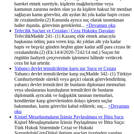
hareket etmek suretiyle, kişilerin mağduriyetine veya
kamunun zararına neden olan ya da kişilere haksız bir menfaat
sağlayan kamu görevlisi, altı aydan iki yıla kadar hapis cezası
ile cezalandırılır.(2) Kanunda ayrıca suç olarak tanımlanan
haller dışında, görevinin gereklerini...
+Devamını oku
Tefecilik Suçları ve Cezaları | Ceza Hukuku Davaları
TefecilikMadde 241- (1) Kazanç elde etmek amacıyla
başkasına ödünç para veren kişi, iki yıldan altı yıla kadar
hapis ve beşyüz günden beşbin güne kadar adlî para cezası ile
cezalandırılır.(2) (Ek:14/4/2020-7242/14 md.) Suçun bir
örgütün faaliyeti çerçevesinde işlenmesi hâlinde verilecek
ceza bir kat artırılır.
Yabancı devlet temsilcilerine karşı suç Suçu ve Cezası
Yabancı devlet temsilcilerine karşı suçMadde 342- (1) Türkiye
Cumhuriyetinde sürekli veya geçici olarak görevlendirilmiş
yabancı devlet temsilcileri ile bunların diplomasi memurları
veya uluslararası kuruluşların temsilcileri ile bunların
diplomatik ayrıcalık ve bağışıklık tanınan memurları,
kendilerine karşı görevlerinden dolayı işlenen suçlar
bakımından, kamu görevlisi kabul edilerek; suç...
+Devamını
oku
Kişisel Mesajlaşmaların İzinsiz Paylaşılması ve İftira Suçu
Kişisel Mesajlaşmaların İzinsiz Paylaşılması ve İftira Suçu:
Türk Hukuk Sisteminde Cezai ve Hukuki
SorumlulukGirişDijital iletişim araçları üzerinden yapılan