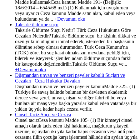
Madde kullanmakCeza kanunu Madde 191- (Değişik:
18/6/2014 – 6545/68 md.) (1) Kullanmak için uyuşturucu
veya uyarıcı Ceza kanunu Madde satın alan, kabul eden veya
bulunduran ya da...
+Devamını oku
Taksirle öldürme suçu
Taksirle Öldürme Suçu Nedir? Türk Ceza Hukukuna Göre
Cezaları Nelerdir?Taksirle öldürme suçu, bir kişinin dikkat ve
özen yükümlülüğünü ihmal ederek, istemeden bir başkasının
ölümüne sebep olması durumudur. Türk Ceza Kanunu'na
(TCK) göre, bu suç kasıt olmaksızın meydana geldiği için,
bilerek ve isteyerek işlenilen adam öldürme suçundan farklı
bir kategoride değerlendirilir.Taksirle Öldürme Suçu ve...
+Devamını oku
Düşmandan unvan ve benzeri payeler kabulü Suçları ve
Cezaları | Ceza Hukuku Davaları
Düşmandan unvan ve benzeri payeler kabulüMadde 325- (1)
Türkiye ile savaş halinde bulunan bir devletten akademik
derece veya şeref, unvan, nişan ve diğer fahri rütbe veya
bunlara ait maaş veya başka yararlar kabul eden vatandaşa bir
yıldan üç yıla kadar hapis cezası verilir.
Cinsel Taciz Suçu ve Cezası
Cinsel tacizCeza kanunu Madde 105- (1) Bir kimseyi cinsel
amaçlı olarak taciz eden kişi hakkında, mağdurun şikayeti
üzerine, üç aydan iki yıla kadar hapis cezasına veya adlî para
cezasına fiilin çocuğa karşı işlenmesi hâlinde altı aydan üç yıla