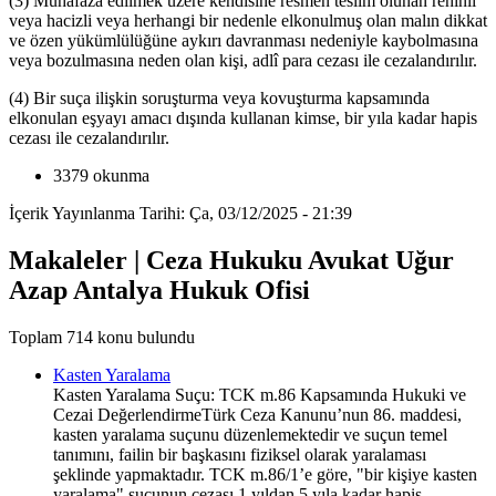
(3) Muhafaza edilmek üzere kendisine resmen teslim olunan rehinli
veya hacizli veya herhangi bir nedenle elkonulmuş olan malın dikkat
ve özen yükümlülüğüne aykırı davranması nedeniyle kaybolmasına
veya bozulmasına neden olan kişi, adlî para cezası ile cezalandırılır.
(4) Bir suça ilişkin soruşturma veya kovuşturma kapsamında
elkonulan eşyayı amacı dışında kullanan kimse, bir yıla kadar hapis
cezası ile cezalandırılır.
3379 okunma
İçerik Yayınlanma Tarihi: Ça, 03/12/2025 - 21:39
Makaleler | Ceza Hukuku Avukat Uğur
Azap Antalya Hukuk Ofisi
Toplam 714 konu bulundu
Kasten Yaralama
Kasten Yaralama Suçu: TCK m.86 Kapsamında Hukuki ve
Cezai DeğerlendirmeTürk Ceza Kanunu’nun 86. maddesi,
kasten yaralama suçunu düzenlemektedir ve suçun temel
tanımını, failin bir başkasını fiziksel olarak yaralaması
şeklinde yapmaktadır. TCK m.86/1’e göre, "bir kişiye kasten
yaralama" suçunun cezası 1 yıldan 5 yıla kadar hapis