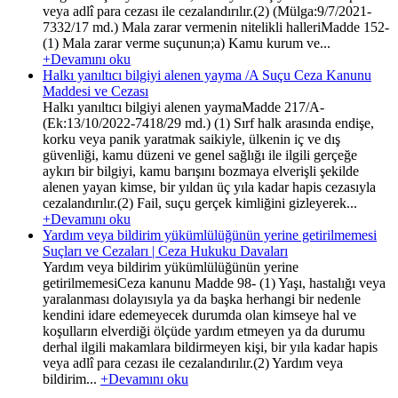
veya adlî para cezası ile cezalandırılır.(2) (Mülga:9/7/2021-
7332/17 md.) Mala zarar vermenin nitelikli halleriMadde 152-
(1) Mala zarar verme suçunun;a) Kamu kurum ve...
+Devamını oku
Halkı yanıltıcı bilgiyi alenen yayma /A Suçu Ceza Kanunu
Maddesi ve Cezası
Halkı yanıltıcı bilgiyi alenen yaymaMadde 217/A-
(Ek:13/10/2022-7418/29 md.) (1) Sırf halk arasında endişe,
korku veya panik yaratmak saikiyle, ülkenin iç ve dış
güvenliği, kamu düzeni ve genel sağlığı ile ilgili gerçeğe
aykırı bir bilgiyi, kamu barışını bozmaya elverişli şekilde
alenen yayan kimse, bir yıldan üç yıla kadar hapis cezasıyla
cezalandırılır.(2) Fail, suçu gerçek kimliğini gizleyerek...
+Devamını oku
Yardım veya bildirim yükümlülüğünün yerine getirilmemesi
Suçları ve Cezaları | Ceza Hukuku Davaları
Yardım veya bildirim yükümlülüğünün yerine
getirilmemesiCeza kanunu Madde 98- (1) Yaşı, hastalığı veya
yaralanması dolayısıyla ya da başka herhangi bir nedenle
kendini idare edemeyecek durumda olan kimseye hal ve
koşulların elverdiği ölçüde yardım etmeyen ya da durumu
derhal ilgili makamlara bildirmeyen kişi, bir yıla kadar hapis
veya adlî para cezası ile cezalandırılır.(2) Yardım veya
bildirim...
+Devamını oku