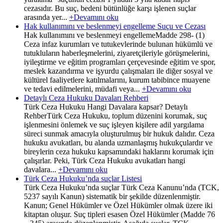
cezasıdır. Bu suç, bedeni bütünlüğe karşı işlenen suçlar
arasında yer...
+Devamını oku
Hak kullanımını ve beslenmeyi engelleme Suçu ve Cezası
Hak kullanımını ve beslenmeyi engellemeMadde 298- (1)
Ceza infaz kurumları ve tutukevlerinde bulunan hükümlü ve
tutukluların haberleşmelerini, ziyaretçileriyle görüşmelerini,
iyileştirme ve eğitim programları çerçevesinde eğitim ve spor,
meslek kazandırma ve işyurdu çalışmaları ile diğer sosyal ve
kültürel faaliyetlere katılmalarını, kurum tabibince muayene
ve tedavi edilmelerini, müdafi veya...
+Devamını oku
Detaylı Ceza Hukuku Davaları Rehberi
Türk Ceza Hukuku Hangi Davalara kapsar? Detaylı
RehberTürk Ceza Hukuku, toplum düzenini korumak, suç
işlenmesini önlemek ve suç işleyen kişilere adil yargılama
süreci sunmak amacıyla oluşturulmuş bir hukuk dalıdır. Ceza
hukuku avukatları, bu alanda uzmanlaşmış hukukçulardır ve
bireylerin ceza hukuku kapsamındaki haklarını korumak için
çalışırlar. Peki, Türk Ceza Hukuku avukatları hangi
davalara...
+Devamını oku
Türk Ceza Hukuku’nda suçlar Listesi
Türk Ceza Hukuku’nda suçlar Türk Ceza Kanunu’nda (TCK,
5237 sayılı Kanun) sistematik bir şekilde düzenlenmiştir.
Kanun; Genel Hükümler ve Özel Hükümler olmak üzere iki
kitaptan oluşur. Suç tipleri esasen Özel Hükümler (Madde 76