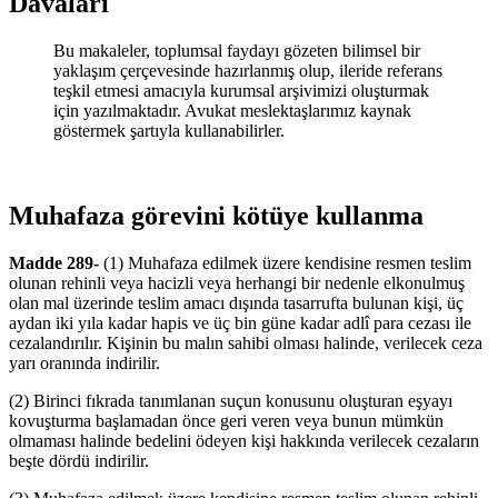
Davaları
Bu makaleler, toplumsal faydayı gözeten bilimsel bir
yaklaşım çerçevesinde hazırlanmış olup, ileride referans
teşkil etmesi amacıyla kurumsal arşivimizi oluşturmak
için yazılmaktadır. Avukat meslektaşlarımız kaynak
göstermek şartıyla kullanabilirler.
Muhafaza görevini kötüye kullanma
Madde 289-
(1) Muhafaza edilmek üzere kendisine resmen teslim
olunan rehinli veya hacizli veya herhangi bir nedenle elkonulmuş
olan mal üzerinde teslim amacı dışında tasarrufta bulunan kişi, üç
aydan iki yıla kadar hapis ve üç bin güne kadar adlî para cezası ile
cezalandırılır. Kişinin bu malın sahibi olması halinde, verilecek ceza
yarı oranında indirilir.
(2) Birinci fıkrada tanımlanan suçun konusunu oluşturan eşyayı
kovuşturma başlamadan önce geri veren veya bunun mümkün
olmaması halinde bedelini ödeyen kişi hakkında verilecek cezaların
beşte dördü indirilir.