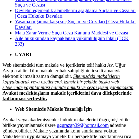
Suçu ve Cezası
Devletin egemenlik alametlerini aşağılama Suçları ve Cezaları
| Ceza Hukuku Davaları
Yasama organına karşı suç Suçları ve Cezaları | Ceza Hukuku
Davaları
Mala Zarar Verme Suçu Ceza Kanunu Maddesi ve Cezası
Aile hukukundan kaynaklanan yükümlülüğün ihlali (TCK
233)
UYARI
Web sitemizdeki tüm makale ve içeriklerin telif hakkı Av. Uğur
Azap’a aittir. Tüm makaleler hak sahipliğinin tescili amacıyla
elektronik imzalı zaman damgalıdır.
Sitemizdeki makalelerin
kopyalanarak veya özetlenerek izinsiz bir şekilde başka web
sitelerinde yayınlanması halinde hukuki ve cezai işlem yapılacaktır.
Avukat meslektaşların makale içeriklerini dava dilekçelerinde
kullanması serbesttir.
Web Sitemizde Makale Yazarlığı İçin
Avukat veya akademisyenler hukuk makalelerini özgeçmişleri ile
birlikte yayımlanmak üzere
ugurazap39@hotmail.com
adresine
gönderebilirler. Makale yazımında konu sınırlaması yoktur.
Makalelerin uygulamaya yönelik bir perspektifle hazırlanması rica