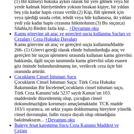
(1) Bir kimseyi hukuka aykırı olarak bir yere gitmek veya bir
yerde kalmak hürriyetinden yoksun bırakan kişiye, bir yıldan
beş yıla kadar hapis cezası verilir.(2) Kişi, fiili işlemek için
veya işlediği sırada cebir, tehdit veya hile kullanırsa, iki yıldan
yedi yıla kadar hapis cezasına hükmolunur.(3) Bu suçun;a)
Silahla,b) Birden fazla kişi...
+Devamını oku
Kamu görevine ait araç ve gereçleri suçta kullanma Suçları ve
Cezaları | Ceza Hukuku Davaları
Kamu görevine ait araç ve gereçleri suçta kullanmaMadde
266- (1) Görevi gereği olarak elinde bulundurduğu araç ve
gereçleri bir suçun işlenmesi sırasında kullanan kamu görevlisi
hakkında, ilgili suçun tanımında kamu görevlisi sıfatı esasen
göz önünde bulundurulmamış ise, verilecek ceza üçte biri
oranında artırılır.
Çocukların Cinsel İstismarı Suçu
Çocukların Cinsel İstismarı Suçu: Türk Ceza Hukuku
Bakımından Bir İncelemeÇocukların cinsel istismarı suçu,
Türk Ceza Kanunu’nda 5237 sayılı Kanun’un 103.
maddesinde düzenlenmiş olup, çocuğun cinsel
dokunulmazlığını korumayı amaçlamaktadır. TCK madde
103/1 uyarınca, on sekiz yaşını doldurmamış bireylere yönelik
cinsel davranışlar, failin rızaya dayalı olup olmadığına
bakılmaksızın...
+Devamını oku
İhaleye fesat karıştırma Suçu Ceza Kanunu Maddesi ve
Cezası