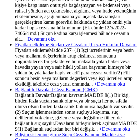
kişiye karşı insan onuruyla bağdaşmayan ve bedensel veya
ruhsal yönden acı çekmesine, algılama veya irade yeteneğinin
etkilenmesine, aşağılanmasına yol açacak davranışları
gerçekleştiren kamu görevlisi hakkında üç yıldan oniki yıla
kadar hapis cezasına hükmolunur. (Ek cümle:12/5/2022-
7406/4 md.) Suçun kadına karşı işlenmesi hâlinde cezanın
alt...
+Devamını oku
Fiyatları etkileme Suçları ve Cezaları | Ceza Hukuku Davaları
Fiyatları etkilemeMadde 237- (1) İşçi ücretlerinin veya besin
veya malların değerlerinin artıp eksilmesi sonucunu
doğurabilecek bir şekilde ve bu maksatla yalan haber veya
havadis yayan veya sair hileli yollara başvuran kimseye bir
yıldan üç yıla kadar hapis ve adlî para cezası verilir.(2) Fiil
sonucu besin veya malların değerleri veya işçi ücretleri artıp
eksildiği takdirde ceza yarısı oranında...
+Devamını oku
Bağlantılı Davalar | Ceza Kanunu (CMK)
Bağlantılı DavalarBağlantı kavramıMADDE 8(1) Bir kişi,
birden fazla suçtan sanık olur veya bir suçta her ne sıfatla
olursa olsun birden fazla sanık bulunursa bağlantı var sayılır.
(2) Suçun işlenmesinden sonra suçluyu kayırma, suç
delillerini yok etme, gizleme veya değiştirme fiilleri de
bağlantılı suç sayılır.Davaların birleştirilerek açılmasıMADDE
9(1) Bağlantılı suçlardan her biri değişik...
+Devamını oku
Bilişim sistemine girme Suçu Ceza Kanunu Maddesi ve