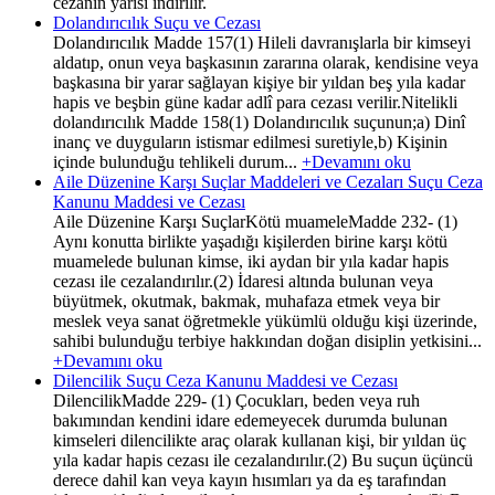
cezanın yarısı indirilir.
Dolandırıcılık Suçu ve Cezası
Dolandırıcılık Madde 157(1) Hileli davranışlarla bir kimseyi
aldatıp, onun veya başkasının zararına olarak, kendisine veya
başkasına bir yarar sağlayan kişiye bir yıldan beş yıla kadar
hapis ve beşbin güne kadar adlî para cezası verilir.Nitelikli
dolandırıcılık Madde 158(1) Dolandırıcılık suçunun;a) Dinî
inanç ve duyguların istismar edilmesi suretiyle,b) Kişinin
içinde bulunduğu tehlikeli durum...
+Devamını oku
Aile Düzenine Karşı Suçlar Maddeleri ve Cezaları Suçu Ceza
Kanunu Maddesi ve Cezası
Aile Düzenine Karşı SuçlarKötü muameleMadde 232- (1)
Aynı konutta birlikte yaşadığı kişilerden birine karşı kötü
muamelede bulunan kimse, iki aydan bir yıla kadar hapis
cezası ile cezalandırılır.(2) İdaresi altında bulunan veya
büyütmek, okutmak, bakmak, muhafaza etmek veya bir
meslek veya sanat öğretmekle yükümlü olduğu kişi üzerinde,
sahibi bulunduğu terbiye hakkından doğan disiplin yetkisini...
+Devamını oku
Dilencilik Suçu Ceza Kanunu Maddesi ve Cezası
DilencilikMadde 229- (1) Çocukları, beden veya ruh
bakımından kendini idare edemeyecek durumda bulunan
kimseleri dilencilikte araç olarak kullanan kişi, bir yıldan üç
yıla kadar hapis cezası ile cezalandırılır.(2) Bu suçun üçüncü
derece dahil kan veya kayın hısımları ya da eş tarafından