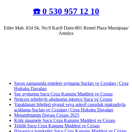
☎️ 0 530 957 12 10
Etiler Mah. 834 Sk. No:9 Kat:8 Daire:801 Remel Plaza Muratpaşa/
Antalya
Antalya Barosu’na kayıtlı olarak mesleki faaliyetlerini sürdürmekte olup, 2022 yılında
Av. Uğur Azap Hukuk Bürosunu kurarak adalete hizmet etmeye devam etmektedir.
Halen, Antalya'da Avukatlık görevini ifa ederek Kamu Hukuku alanında tezli yüksek
lisans çalışmalarını da sürdürmektedir.
Savaş zamanında emirlere uymama Suçları ve Cezaları | Ceza
Hukuku Davaları
Suç uydurma Suçu Ceza Kanunu Maddesi ve Cezası
Neticesi sebebiyle ağırlaşmış işkence Suçu ve Cezası
Yasaklanan bilgileri siyasal veya askerî casusluk maksadıyla
açıklama Suçları ve Cezaları | Ceza Hukuku Davaları
Metamfetamin Davası Cezası 2025
Kötü muamele Suçu Ceza Kanunu Maddesi ve Cezası
Tehdit Suçu Ceza Kanunu Maddesi ve Cezası
Hayasızca hareketler Suçu Ceza Kanunu Maddesi ve Cezası