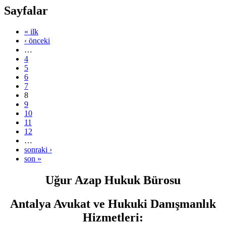
Sayfalar
« ilk
‹ önceki
…
4
5
6
7
8
9
10
11
12
…
sonraki ›
son »
Uğur Azap Hukuk Bürosu
Antalya Avukat ve Hukuki Danışmanlık
Hizmetleri
: