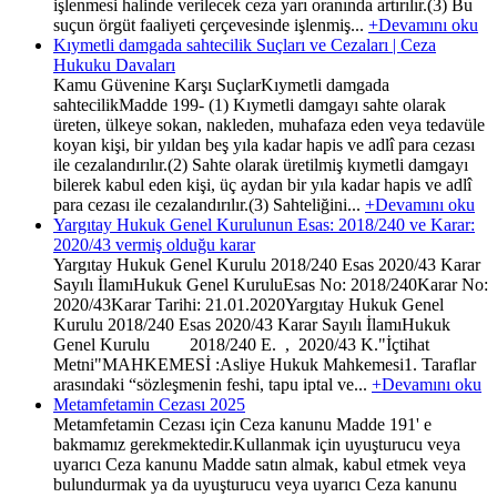
işlenmesi halinde verilecek ceza yarı oranında artırılır.(3) Bu
suçun örgüt faaliyeti çerçevesinde işlenmiş...
+Devamını oku
Kıymetli damgada sahtecilik Suçları ve Cezaları | Ceza
Hukuku Davaları
Kamu Güvenine Karşı SuçlarKıymetli damgada
sahtecilikMadde 199- (1) Kıymetli damgayı sahte olarak
üreten, ülkeye sokan, nakleden, muhafaza eden veya tedavüle
koyan kişi, bir yıldan beş yıla kadar hapis ve adlî para cezası
ile cezalandırılır.(2) Sahte olarak üretilmiş kıymetli damgayı
bilerek kabul eden kişi, üç aydan bir yıla kadar hapis ve adlî
para cezası ile cezalandırılır.(3) Sahteliğini...
+Devamını oku
Yargıtay Hukuk Genel Kurulunun Esas: 2018/240 ve Karar:
2020/43 vermiş olduğu karar
Yargıtay Hukuk Genel Kurulu 2018/240 Esas 2020/43 Karar
Sayılı İlamıHukuk Genel KuruluEsas No: 2018/240Karar No:
2020/43Karar Tarihi: 21.01.2020Yargıtay Hukuk Genel
Kurulu 2018/240 Esas 2020/43 Karar Sayılı İlamıHukuk
Genel Kurulu 2018/240 E. , 2020/43 K."İçtihat
Metni"MAHKEMESİ :Asliye Hukuk Mahkemesi1. Taraflar
arasındaki “sözleşmenin feshi, tapu iptal ve...
+Devamını oku
Metamfetamin Cezası 2025
Metamfetamin Cezası için Ceza kanunu Madde 191' e
bakmamız gerekmektedir.Kullanmak için uyuşturucu veya
uyarıcı Ceza kanunu Madde satın almak, kabul etmek veya
bulundurmak ya da uyuşturucu veya uyarıcı Ceza kanunu