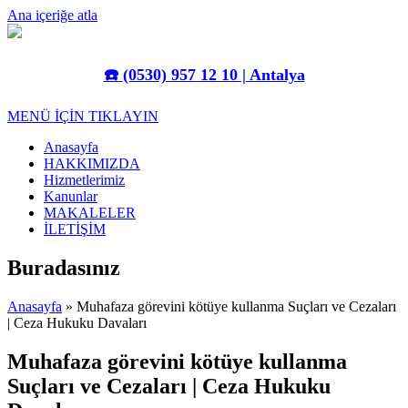
Ana içeriğe atla
☎️
(0530) 957 12 10 | Antalya
MENÜ İÇİN TIKLAYIN
Anasayfa
HAKKIMIZDA
Hizmetlerimiz
Kanunlar
MAKALELER
İLETİŞİM
Buradasınız
Anasayfa
» Muhafaza görevini kötüye kullanma Suçları ve Cezaları
| Ceza Hukuku Davaları
Muhafaza görevini kötüye kullanma
Suçları ve Cezaları | Ceza Hukuku