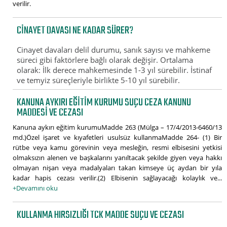
verilir.
CINAYET DAVASI NE KADAR SÜRER?
Cinayet davaları delil durumu, sanık sayısı ve mahkeme
süreci gibi faktörlere bağlı olarak değişir. Ortalama
olarak: İlk derece mahkemesinde 1-3 yıl sürebilir. İstinaf
ve temyiz süreçleriyle birlikte 5-10 yıl sürebilir.
KANUNA AYKIRI EĞITIM KURUMU SUÇU CEZA KANUNU
MADDESI VE CEZASI
Kanuna aykırı eğitim kurumuMadde 263 (Mülga – 17/4/2013-6460/13
md.)Özel işaret ve kıyafetleri usulsüz kullanmaMadde 264- (1) Bir
rütbe veya kamu görevinin veya mesleğin, resmi elbisesini yetkisi
olmaksızın alenen ve başkalarını yanıltacak şekilde giyen veya hakkı
olmayan nişan veya madalyaları takan kimseye üç aydan bir yıla
kadar hapis cezası verilir.(2) Elbisenin sağlayacağı kolaylık ve...
+Devamını oku
KULLANMA HIRSIZLIĞI TCK MADDE SUÇU VE CEZASI