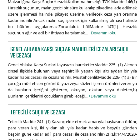
Malvarlığına Karşı SuçlarHırsızlıkKullanma hırsızlığı TCK Madde 146(1)
Hırsızlık suçunun, malın geçici bir süre kullanılıp zilyedine iade edilmek
üzere işlenmesi halinde, şikayet üzerine, verilecek ceza yarı oranına
kadar indirilir.Ancak malın suç işlemek için kullanılmış olması halinde
bu hüküm uygulanmaz.Zorunluluk hâliMadde 147(1) Hırsızlık
suçunun ağır ve acil bir ihtiyacı karşılamak...
+Devamını oku
GENEL AHLAKA KARŞI SUÇLAR MADDELERI CEZALARI SUÇU
VE CEZASI
Genel Ahlaka Karşı SuçlarHayasızca hareketlerMadde 225- (1) Alenen
cinsel ilişkide bulunan veya teşhircilik yapan kişi, altı aydan bir yıla
kadar hapis cezası ile cezalandırılır. MüstehcenlikMadde 226- (1) a) Bir
çocuğa müstehcen görüntü, yazı veya sözleri içeren ürünleri veren ya
da bunların içeriğini gösteren, okuyan, okutan veya dinleten,b)
Bunların içeriklerini çocukların girebileceği...
+Devamını oku
TEFECILIK SUÇU VE CEZASI
TefecilikMadde 241- (1) Kazanç elde etmek amacıyla başkasına ödünç
para veren kişi, iki yıldan altı yıla kadar hapis ve beşyüz günden
beşbin güne kadar adlî para cezası ile cezalandırılır.(2) (Ek:14/4/2020-