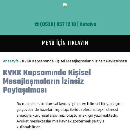
Ana içeriğe atla
☎️
(0530) 957 12 10 | Antalya
MENÜ İÇİN TIKLAYIN
Buradasınız
Anasayfa
» KVKK Kapsamında Kişisel Mesajlaşmaların İzinsiz Paylaşılması
KVKK Kapsamında Kişisel
Mesajlaşmaların İzinsiz
Paylaşılması
Bu makaleler, toplumsal faydayı gözeten bilimsel bir yaklaşım
çerçevesinde hazırlanmış olup, ileride referans teşkil etmesi
amacıyla kurumsal arşivimizi oluşturmak için yazılmaktadır.
Avukat meslektaşlarımız kaynak göstermek şartıyla
kullanabilirler.