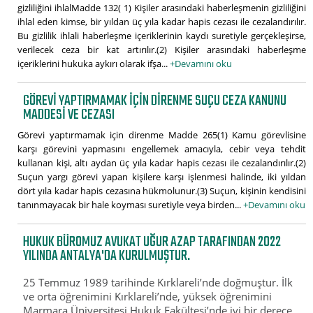
gizliliğini ihlalMadde 132( 1) Kişiler arasındaki haberleşmenin gizliliğini
ihlal eden kimse, bir yıldan üç yıla kadar hapis cezası ile cezalandırılır.
Bu gizlilik ihlali haberleşme içeriklerinin kaydı suretiyle gerçekleşirse,
verilecek ceza bir kat artırılır.(2) Kişiler arasındaki haberleşme
içeriklerini hukuka aykırı olarak ifşa...
+Devamını oku
GÖREVI YAPTIRMAMAK IÇIN DIRENME SUÇU CEZA KANUNU
MADDESI VE CEZASI
Görevi yaptırmamak için direnme Madde 265(1) Kamu görevlisine
karşı görevini yapmasını engellemek amacıyla, cebir veya tehdit
kullanan kişi, altı aydan üç yıla kadar hapis cezası ile cezalandırılır.(2)
Suçun yargı görevi yapan kişilere karşı işlenmesi halinde, iki yıldan
dört yıla kadar hapis cezasına hükmolunur.(3) Suçun, kişinin kendisini
tanınmayacak bir hale koyması suretiyle veya birden...
+Devamını oku
HUKUK BÜROMUZ AVUKAT UĞUR AZAP TARAFINDAN 2022
YILINDA ANTALYA'DA KURULMUŞTUR.
25 Temmuz 1989 tarihinde Kırklareli’nde doğmuştur. İlk
ve orta öğrenimini Kırklareli’nde, yüksek öğrenimini
Marmara Üniversitesi Hukuk Fakültesi’nde iyi bir derece