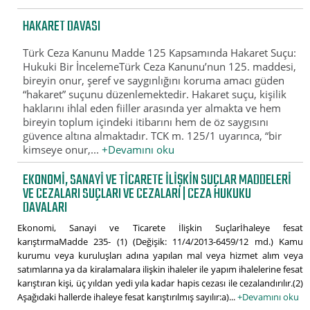
HAKARET DAVASI
Türk Ceza Kanunu Madde 125 Kapsamında Hakaret Suçu:
Hukuki Bir İncelemeTürk Ceza Kanunu’nun 125. maddesi,
bireyin onur, şeref ve saygınlığını koruma amacı güden
“hakaret” suçunu düzenlemektedir. Hakaret suçu, kişilik
haklarını ihlal eden fiiller arasında yer almakta ve hem
bireyin toplum içindeki itibarını hem de öz saygısını
güvence altına almaktadır. TCK m. 125/1 uyarınca, “bir
kimseye onur,...
+Devamını oku
EKONOMI, SANAYI VE TICARETE İLIŞKIN SUÇLAR MADDELERI
VE CEZALARI SUÇLARI VE CEZALARI | CEZA HUKUKU
DAVALARI
Ekonomi, Sanayi ve Ticarete İlişkin Suçlarİhaleye fesat
karıştırmaMadde 235- (1) (Değişik: 11/4/2013-6459/12 md.) Kamu
kurumu veya kuruluşları adına yapılan mal veya hizmet alım veya
satımlarına ya da kiralamalara ilişkin ihaleler ile yapım ihalelerine fesat
karıştıran kişi, üç yıldan yedi yıla kadar hapis cezası ile cezalandırılır.(2)
Aşağıdaki hallerde ihaleye fesat karıştırılmış sayılır:a)...
+Devamını oku