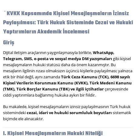
KVKK Kapsamında Kişisel Mesajlaşmaların İzinsiz
Paylaşılması: Türk Hukuk Sisteminde Cezai ve Hukuki
Yaptırımların Akademik İncelemesi
Giriş
Dijital iletişim araçlarının yaygınlaşmasıyla birlikte,
WhatsApp,
Telegram, SMS, e-posta ve sosyal medya DM yazışmaları
gibi kişisel
mesajlaşmaların hukuki statüsü daha da önem kazanmıştır. Bu
mesajların ilgilinin rızası olmaksızın üçüncü kişilerle paylaşılması; yalnızca
etik bir ihlal değil, aynı zamanda
Türk Ceza Kanunu (TCK), 6698 sayılı
Kişisel Verilerin Korunması Kanunu (KVKK), Türk Medeni Kanunu
(TMK), Türk Borçlar Kanunu (TBK) ve ilgili içtihatlar
çerçevesinde
ciddi yaptırımlara bağlanmış hukuka aykırı bir fiildir.
Bu makalede, kişisel mesajlaşmaların izinsiz paylaşılmasının Türk hukuk
sistemindeki
cezai, idari ve hukuki sorumluluk boyutları
sistematik
biçimde ele alınacaktır.
I. Kişisel Mesajlaşmaların Hukuki Niteliği