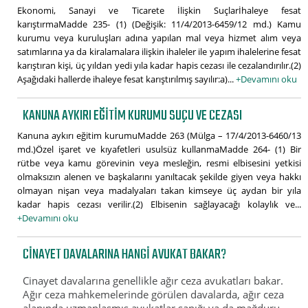
Ekonomi, Sanayi ve Ticarete İlişkin Suçlarİhaleye fesat
karıştırmaMadde 235- (1) (Değişik: 11/4/2013-6459/12 md.) Kamu
kurumu veya kuruluşları adına yapılan mal veya hizmet alım veya
satımlarına ya da kiralamalara ilişkin ihaleler ile yapım ihalelerine fesat
karıştıran kişi, üç yıldan yedi yıla kadar hapis cezası ile cezalandırılır.(2)
Aşağıdaki hallerde ihaleye fesat karıştırılmış sayılır:a)...
+Devamını oku
KANUNA AYKIRI EĞITIM KURUMU SUÇU VE CEZASI
Kanuna aykırı eğitim kurumuMadde 263 (Mülga – 17/4/2013-6460/13
md.)Özel işaret ve kıyafetleri usulsüz kullanmaMadde 264- (1) Bir
rütbe veya kamu görevinin veya mesleğin, resmi elbisesini yetkisi
olmaksızın alenen ve başkalarını yanıltacak şekilde giyen veya hakkı
olmayan nişan veya madalyaları takan kimseye üç aydan bir yıla
kadar hapis cezası verilir.(2) Elbisenin sağlayacağı kolaylık ve...
+Devamını oku
CINAYET DAVALARINA HANGI AVUKAT BAKAR?
Cinayet davalarına genellikle ağır ceza avukatları bakar.
Ağır ceza mahkemelerinde görülen davalarda, ağır ceza
alanında uzmanlaşmış avukatlar sanığı ya da mağduru