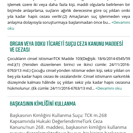
işlemek üzere iki veya daha fazla kişi, maddi olgularla belirlenen bir
biçimde anlaşırlarsa, suçların ağırlık derecesine göre üç yıldan oniki
yıla kadar hapis cezası verilir.(2) Amaçlanan suç işlenmeden veya
anlaşma dolayısıyla soruşturmaya başlanmadan önce bu...
+Devamını
oku
ORGAN VEYA DOKU TICARETI SUÇU CEZA KANUNU MADDESI
VE CEZASI
Çocukların cinsel istismarıTCK Madde 103(Değişik: 18/6/2014-6545/59
md.)(1) (Yeniden düzenlenen birinci ve ikinci cümle: 24/11/2016-
6763/13 md.) Çocuğu cinsel yönden istismar eden kişi, sekiz yıldan on
beş yıla kadar hapis cezası ile cezalandırılır. Cinsel istismarın sarkıntılık
düzeyinde kalması hâlinde üç yıldan sekiz yıla kadar hapis cezasına
hükmolunur. (Ek cümle: 24/11/2016-6763/13 md...
+Devamını oku
BAŞKASININ KIMLIĞINI KULLANMA
Başkasının Kimliğini Kullanma Suçu: TCK m.268
Kapsamında Hukuki DeğerlendirmeTürk Ceza
Kanunu'nun 268. maddesi, başkasının kimliğini kullanma
suçunu düzenlemektedir ve bu suç, bir kişinin başkasının