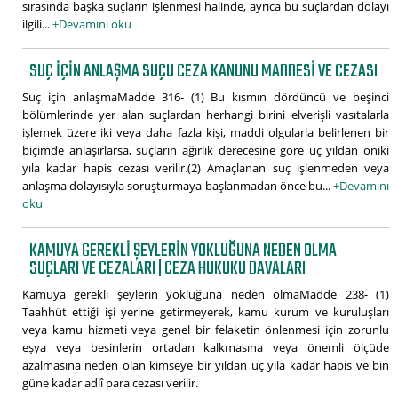
sırasında başka suçların işlenmesi halinde, ayrıca bu suçlardan dolayı
ilgili...
+Devamını oku
SUÇ IÇIN ANLAŞMA SUÇU CEZA KANUNU MADDESI VE CEZASI
Suç için anlaşmaMadde 316- (1) Bu kısmın dördüncü ve beşinci
bölümlerinde yer alan suçlardan herhangi birini elverişli vasıtalarla
işlemek üzere iki veya daha fazla kişi, maddi olgularla belirlenen bir
biçimde anlaşırlarsa, suçların ağırlık derecesine göre üç yıldan oniki
yıla kadar hapis cezası verilir.(2) Amaçlanan suç işlenmeden veya
anlaşma dolayısıyla soruşturmaya başlanmadan önce bu...
+Devamını
oku
KAMUYA GEREKLI ŞEYLERIN YOKLUĞUNA NEDEN OLMA
SUÇLARI VE CEZALARI | CEZA HUKUKU DAVALARI
Kamuya gerekli şeylerin yokluğuna neden olmaMadde 238- (1)
Taahhüt ettiği işi yerine getirmeyerek, kamu kurum ve kuruluşları
veya kamu hizmeti veya genel bir felaketin önlenmesi için zorunlu
eşya veya besinlerin ortadan kalkmasına veya önemli ölçüde
azalmasına neden olan kimseye bir yıldan üç yıla kadar hapis ve bin
güne kadar adlî para cezası verilir.