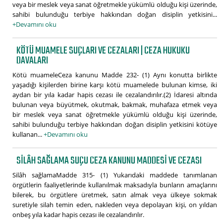
veya bir meslek veya sanat öğretmekle yükümlü olduğu kişi üzerinde,
sahibi bulunduğu terbiye hakkından doğan disiplin yetkisini...
+Devamını oku
KÖTÜ MUAMELE SUÇLARI VE CEZALARI | CEZA HUKUKU
DAVALARI
Kötü muameleCeza kanunu Madde 232- (1) Aynı konutta birlikte
yaşadığı kişilerden birine karşı kötü muamelede bulunan kimse, iki
aydan bir yıla kadar hapis cezası ile cezalandırılır.(2) İdaresi altında
bulunan veya büyütmek, okutmak, bakmak, muhafaza etmek veya
bir meslek veya sanat öğretmekle yükümlü olduğu kişi üzerinde,
sahibi bulunduğu terbiye hakkından doğan disiplin yetkisini kötüye
kullanan...
+Devamını oku
SILÂH SAĞLAMA SUÇU CEZA KANUNU MADDESI VE CEZASI
Silâh sağlamaMadde 315- (1) Yukarıdaki maddede tanımlanan
örgütlerin faaliyetlerinde kullanılmak maksadıyla bunların amaçlarını
bilerek, bu örgütlere üretmek, satın almak veya ülkeye sokmak
suretiyle silah temin eden, nakleden veya depolayan kişi, on yıldan
onbeş yıla kadar hapis cezası ile cezalandırılır.