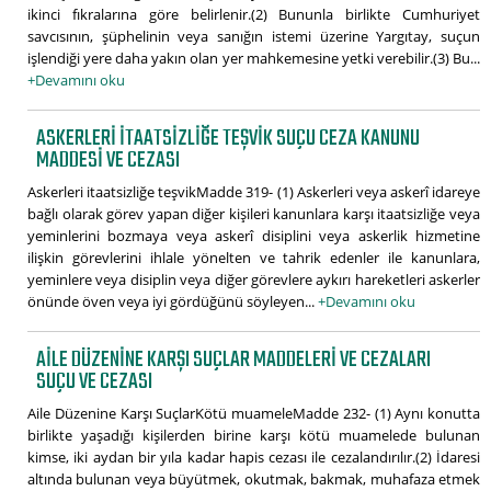
ikinci fıkralarına göre belirlenir.(2) Bununla birlikte Cumhuriyet
savcısının, şüphelinin veya sanığın istemi üzerine Yargıtay, suçun
işlendiği yere daha yakın olan yer mahkemesine yetki verebilir.(3) Bu...
+Devamını oku
ASKERLERI ITAATSIZLIĞE TEŞVIK SUÇU CEZA KANUNU
MADDESI VE CEZASI
Askerleri itaatsizliğe teşvikMadde 319- (1) Askerleri veya askerî idareye
bağlı olarak görev yapan diğer kişileri kanunlara karşı itaatsizliğe veya
yeminlerini bozmaya veya askerî disiplini veya askerlik hizmetine
ilişkin görevlerini ihlale yönelten ve tahrik edenler ile kanunlara,
yeminlere veya disiplin veya diğer görevlere aykırı hareketleri askerler
önünde öven veya iyi gördüğünü söyleyen...
+Devamını oku
AILE DÜZENINE KARŞI SUÇLAR MADDELERI VE CEZALARI
SUÇU VE CEZASI
Aile Düzenine Karşı SuçlarKötü muameleMadde 232- (1) Aynı konutta
birlikte yaşadığı kişilerden birine karşı kötü muamelede bulunan
kimse, iki aydan bir yıla kadar hapis cezası ile cezalandırılır.(2) İdaresi
altında bulunan veya büyütmek, okutmak, bakmak, muhafaza etmek