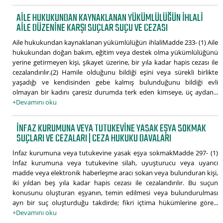
AILE HUKUKUNDAN KAYNAKLANAN YÜKÜMLÜLÜĞÜN IHLALI
AILE DÜZENINE KARŞI SUÇLAR SUÇU VE CEZASI
Aile hukukundan kaynaklanan yükümlülüğün ihlaliMadde 233- (1) Aile
hukukundan doğan bakım, eğitim veya destek olma yükümlülüğünü
yerine getirmeyen kişi, şikayet üzerine, bir yıla kadar hapis cezası ile
cezalandırılır.(2) Hamile olduğunu bildiği eşini veya sürekli birlikte
yaşadığı ve kendisinden gebe kalmış bulunduğunu bildiği evli
olmayan bir kadını çaresiz durumda terk eden kimseye, üç aydan...
+Devamını oku
İNFAZ KURUMUNA VEYA TUTUKEVINE YASAK EŞYA SOKMAK
SUÇLARI VE CEZALARI | CEZA HUKUKU DAVALARI
İnfaz kurumuna veya tutukevine yasak eşya sokmakMadde 297- (1)
İnfaz kurumuna veya tutukevine silah, uyuşturucu veya uyarıcı
madde veya elektronik haberleşme aracı sokan veya bulunduran kişi,
iki yıldan beş yıla kadar hapis cezası ile cezalandırılır. Bu suçun
konusunu oluşturan eşyanın, temin edilmesi veya bulundurulması
ayrı bir suç oluşturduğu takdirde; fikri içtima hükümlerine göre...
+Devamını oku