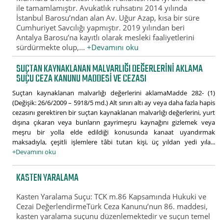
ile tamamlamıştır. Avukatlık ruhsatını 2014 yılında
İstanbul Barosu’ndan alan Av. Uğur Azap, kısa bir süre
Cumhuriyet Savcılığı yapmıştır. 2019 yılından beri
Antalya Barosu’na kayıtlı olarak mesleki faaliyetlerini
sürdürmekte olup,...
+Devamını oku
SUÇTAN KAYNAKLANAN MALVARLIĞI DEĞERLERINI AKLAMA
SUÇU CEZA KANUNU MADDESI VE CEZASI
Suçtan kaynaklanan malvarlığı değerlerini aklamaMadde 282- (1)
(Değişik: 26/6/2009 – 5918/5 md.) Alt sınırı altı ay veya daha fazla hapis
cezasını gerektiren bir suçtan kaynaklanan malvarlığı değerlerini, yurt
dışına çıkaran veya bunların gayrimeşru kaynağını gizlemek veya
meşru bir yolla elde edildiği konusunda kanaat uyandırmak
maksadıyla, çeşitli işlemlere tâbi tutan kişi, üç yıldan yedi yıla...
+Devamını oku
KASTEN YARALAMA
Kasten Yaralama Suçu: TCK m.86 Kapsamında Hukuki ve
Cezai DeğerlendirmeTürk Ceza Kanunu’nun 86. maddesi,
kasten yaralama suçunu düzenlemektedir ve suçun temel