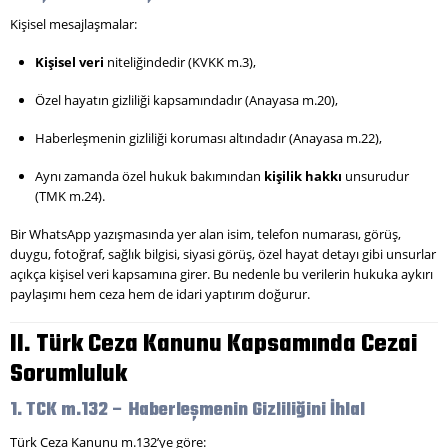
Kişisel mesajlaşmalar:
Kişisel veri
niteliğindedir (KVKK m.3),
Özel hayatın gizliliği kapsamındadır (Anayasa m.20),
Haberleşmenin gizliliği koruması altındadır (Anayasa m.22),
Aynı zamanda özel hukuk bakımından
kişilik hakkı
unsurudur
(TMK m.24).
Bir WhatsApp yazışmasında yer alan isim, telefon numarası, görüş,
duygu, fotoğraf, sağlık bilgisi, siyasi görüş, özel hayat detayı gibi unsurlar
açıkça kişisel veri kapsamına girer. Bu nedenle bu verilerin hukuka aykırı
paylaşımı hem ceza hem de idari yaptırım doğurur.
II. Türk Ceza Kanunu Kapsamında Cezai
Sorumluluk
1. TCK m.132 – Haberleşmenin Gizliliğini İhlal
Türk Ceza Kanunu m.132’ye göre: