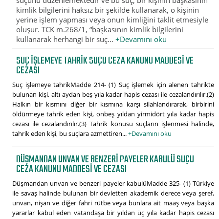
kimlik bilgilerini haksız bir şekilde kullanarak, o kişinin
yerine işlem yapması veya onun kimliğini taklit etmesiyle
oluşur. TCK m.268/1, “başkasının kimlik bilgilerini
kullanarak herhangi bir suç...
+Devamını oku
SUÇ IŞLEMEYE TAHRIK SUÇU CEZA KANUNU MADDESI VE
CEZASI
Suç işlemeye tahrikMadde 214- (1) Suç işlemek için alenen tahrikte
bulunan kişi, altı aydan beş yıla kadar hapis cezası ile cezalandırılır.(2)
Halkın bir kısmını diğer bir kısmına karşı silahlandırarak, birbirini
öldürmeye tahrik eden kişi, onbeş yıldan yirmidört yıla kadar hapis
cezası ile cezalandırılır.(3) Tahrik konusu suçların işlenmesi halinde,
tahrik eden kişi, bu suçlara azmettiren...
+Devamını oku
DÜŞMANDAN UNVAN VE BENZERI PAYELER KABULÜ SUÇU
CEZA KANUNU MADDESI VE CEZASI
Düşmandan unvan ve benzeri payeler kabulüMadde 325- (1) Türkiye
ile savaş halinde bulunan bir devletten akademik derece veya şeref,
unvan, nişan ve diğer fahri rütbe veya bunlara ait maaş veya başka
yararlar kabul eden vatandaşa bir yıldan üç yıla kadar hapis cezası