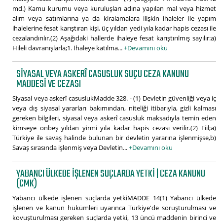
md.) Kamu kurumu veya kuruluşları adına yapılan mal veya hizmet
alım veya satımlarına ya da kiralamalara ilişkin ihaleler ile yapım
ihalelerine fesat karıştıran kişi, üç yıldan yedi yıla kadar hapis cezası ile
cezalandırılır.(2) Aşağıdaki hallerde ihaleye fesat karıştırılmış sayılır:a)
Hileli davranışlarla;1. İhaleye katılma...
+Devamını oku
SIYASAL VEYA ASKERÎ CASUSLUK SUÇU CEZA KANUNU
MADDESI VE CEZASI
Siyasal veya askerî casuslukMadde 328. - (1) Devletin güvenliği veya iç
veya dış siyasal yararları bakımından, niteliği itibarıyla, gizli kalması
gereken bilgileri, siyasal veya askerî casusluk maksadıyla temin eden
kimseye onbeş yıldan yirmi yıla kadar hapis cezası verilir.(2) Fiil;a)
Türkiye ile savaş halinde bulunan bir devletin yararına işlenmişse,b)
Savaş sırasında işlenmiş veya Devletin...
+Devamını oku
YABANCI ÜLKEDE IŞLENEN SUÇLARDA YETKI | CEZA KANUNU
(CMK)
Yabancı ülkede işlenen suçlarda yetkiMADDE 14(1) Yabancı ülkede
işlenen ve kanun hükümleri uyarınca Türkiye'de soruşturulması ve
kovuşturulması gereken suçlarda yetki, 13 üncü maddenin birinci ve