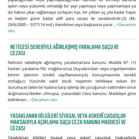
aykırı veya yükümlü olmadığı bir şeyi yapmaya veya yapmamaya ya
da haksız çıkar sağlamaya zorlayan kişi, bir yıldan üç yıla kadar hapis
ve beşbin güne kadar adlî para cezası ile cezalandırılır.(2) (Ek:
29/6/2005 – 5377/14 md.) Kendisine veya başkasına yarar...
+Devamını
oku
NETICESI SEBEBIYLE AĞIRLAŞMIŞ YARALAMA SUÇU VE
CEZASI
Neticesi sebebiyle ağırlaşmış yaralamaCeza kanunu Madde 87- (1)
Kasten yaralama fiili, mağdurun;a) Duyularından veya organlarından
birinin işlevinin sürekli zayıflamasına,b) Konuşmasında sürekli
zorluğa,c) Yüzünde sabit ize,d) Yaşamını tehlikeye sokan bir
duruma,e) Gebe bir kadına karşı işlenip de çocuğunun vaktinden önce
doğmasına,Neden olmuşsa, yukarıdaki Ceza kanunu Maddeye göre
belirlenen...
+Devamını oku
YASAKLANAN BILGILERI SIYASAL VEYA ASKERÎ CASUSLUK
MAKSADIYLA AÇIKLAMA SUÇU CEZA KANUNU MADDESI VE
CEZASI
Yasaklanan bilgileri siyasal veya askerî casusluk maksadıyla