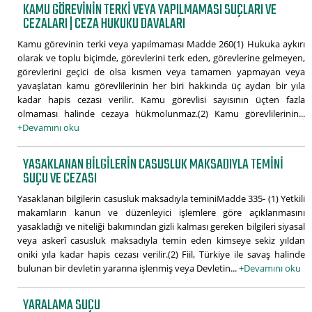
KAMU GÖREVININ TERKI VEYA YAPILMAMASI SUÇLARI VE
CEZALARI | CEZA HUKUKU DAVALARI
Kamu görevinin terki veya yapılmaması Madde 260(1) Hukuka aykırı
olarak ve toplu biçimde, görevlerini terk eden, görevlerine gelmeyen,
görevlerini geçici de olsa kısmen veya tamamen yapmayan veya
yavaşlatan kamu görevlilerinin her biri hakkında üç aydan bir yıla
kadar hapis cezası verilir. Kamu görevlisi sayısının üçten fazla
olmaması halinde cezaya hükmolunmaz.(2) Kamu görevlilerinin...
+Devamını oku
YASAKLANAN BILGILERIN CASUSLUK MAKSADIYLA TEMINI
SUÇU VE CEZASI
Yasaklanan bilgilerin casusluk maksadıyla teminiMadde 335- (1) Yetkili
makamların kanun ve düzenleyici işlemlere göre açıklanmasını
yasakladığı ve niteliği bakımından gizli kalması gereken bilgileri siyasal
veya askerî casusluk maksadıyla temin eden kimseye sekiz yıldan
oniki yıla kadar hapis cezası verilir.(2) Fiil, Türkiye ile savaş halinde
bulunan bir devletin yararına işlenmiş veya Devletin...
+Devamını oku
YARALAMA SUÇU