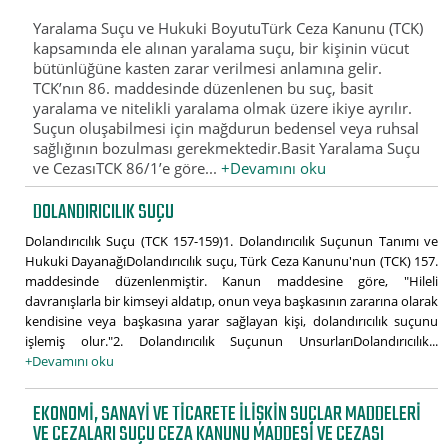
Yaralama Suçu ve Hukuki BoyutuTürk Ceza Kanunu (TCK)
kapsamında ele alınan yaralama suçu, bir kişinin vücut
bütünlüğüne kasten zarar verilmesi anlamına gelir.
TCK’nın 86. maddesinde düzenlenen bu suç, basit
yaralama ve nitelikli yaralama olmak üzere ikiye ayrılır.
Suçun oluşabilmesi için mağdurun bedensel veya ruhsal
sağlığının bozulması gerekmektedir.Basit Yaralama Suçu
ve CezasıTCK 86/1’e göre...
+Devamını oku
DOLANDIRICILIK SUÇU
Dolandırıcılık Suçu (TCK 157-159)1. Dolandırıcılık Suçunun Tanımı ve
Hukuki DayanağıDolandırıcılık suçu, Türk Ceza Kanunu'nun (TCK) 157.
maddesinde düzenlenmiştir. Kanun maddesine göre, "Hileli
davranışlarla bir kimseyi aldatıp, onun veya başkasının zararına olarak
kendisine veya başkasına yarar sağlayan kişi, dolandırıcılık suçunu
işlemiş olur."2. Dolandırıcılık Suçunun UnsurlarıDolandırıcılık...
+Devamını oku
EKONOMI, SANAYI VE TICARETE İLIŞKIN SUÇLAR MADDELERI
VE CEZALARI SUÇU CEZA KANUNU MADDESI VE CEZASI