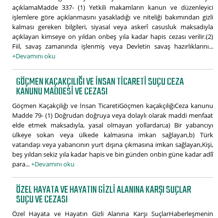
açıklamaMadde 337- (1) Yetkili makamların kanun ve düzenleyici
işlemlere göre açıklanmasını yasakladığı ve niteliği bakımından gizli
kalması gereken bilgileri, siyasal veya askerî casusluk maksadıyla
açıklayan kimseye on yıldan onbeş yıla kadar hapis cezası verilir.(2)
Fiil, savaş zamanında işlenmiş veya Devletin savaş hazırlıklarını...
+Devamını oku
GÖÇMEN KAÇAKÇILIĞI VE İNSAN TICARETI SUÇU CEZA
KANUNU MADDESI VE CEZASI
Göçmen Kaçakçılığı ve İnsan TicaretiGöçmen kaçakçılığıCeza kanunu
Madde 79- (1) Doğrudan doğruya veya dolaylı olarak maddi menfaat
elde etmek maksadıyla, yasal olmayan yollardan;a) Bir yabancıyı
ülkeye sokan veya ülkede kalmasına imkan sağlayan,b) Türk
vatandaşı veya yabancının yurt dışına çıkmasına imkan sağlayan,Kişi,
beş yıldan sekiz yıla kadar hapis ve bin günden onbin güne kadar adlî
para...
+Devamını oku
ÖZEL HAYATA VE HAYATIN GIZLI ALANINA KARŞI SUÇLAR
SUÇU VE CEZASI
Özel Hayata ve Hayatın Gizli Alanına Karşı SuçlarHaberleşmenin