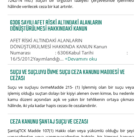
7242/14 md.) Suçun bir örgütün faaliyeti çerçevesinde işlenmesi
hâlinde verilecek ceza bir kat artırılır.
6306 SAYILI AFET RISKI ALTINDAKI ALANLARIN
DÖNÜŞTÜRÜLMESI HAKKINDAKI KANUN
AFET RİSKİ ALTINDAKİ ALANLARIN
DÖNÜŞTÜRÜLMESİ HAKKINDA KANUN Kanun
Numarası : 6306Kabul Tarihi :
16/5/2012Yayımlandığı...
+Devamını oku
SUÇU VE SUÇLUYU ÖVME SUÇU CEZA KANUNU MADDESI VE
CEZASI
Suçu ve suçluyu övmeMadde 215- (1) İşlenmiş olan bir suçu veya
işlemiş olduğu suçtan dolayı bir kişiyi alenen öven kimse, bu nedenle
kamu düzeni açısından açık ve yakın bir tehlikenin ortaya çıkması
hâlinde, iki yıla kadar hapis cezası ile cezalandırılır.
CEZA KANUNU ŞANTAJ SUÇU VE CEZASI
ŞantajTCK Madde 107(1) Hakkı olan veya yükümlü olduğu bir şeyi
yapacağından veya yapmayacağından bahisle, bir kimseyi kanuna