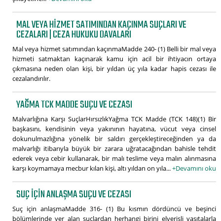
MAL VEYA HIZMET SATIMINDAN KAÇINMA SUÇLARI VE
CEZALARI | CEZA HUKUKU DAVALARI
Mal veya hizmet satımından kaçınmaMadde 240- (1) Belli bir mal veya
hizmeti satmaktan kaçınarak kamu için acil bir ihtiyacın ortaya
çıkmasına neden olan kişi, bir yıldan üç yıla kadar hapis cezası ile
cezalandırılır.
YAĞMA TCK MADDE SUÇU VE CEZASI
Malvarlığına Karşı SuçlarHırsızlıkYağma TCK Madde (TCK 148)(1) Bir
başkasını, kendisinin veya yakınının hayatına, vücut veya cinsel
dokunulmazlığına yönelik bir saldırı gerçekleştireceğinden ya da
malvarlığı itibarıyla büyük bir zarara uğratacağından bahisle tehdit
ederek veya cebir kullanarak, bir malı teslime veya malın alınmasına
karşı koymamaya mecbur kılan kişi, altı yıldan on yıla...
+Devamını oku
SUÇ IÇIN ANLAŞMA SUÇU VE CEZASI
Suç için anlaşmaMadde 316- (1) Bu kısmın dördüncü ve beşinci
bölümlerinde yer alan suçlardan herhangi birini elverişli vasıtalarla