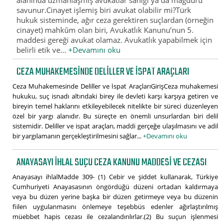
savunur.Cinayet işlemiş biri avukat olabilir mi?Türk
hukuk sisteminde, ağır ceza gerektiren suçlardan (örneğin
cinayet) mahkûm olan biri, Avukatlık Kanunu’nun 5.
maddesi gereği avukat olamaz. Avukatlık yapabilmek için
belirli etik ve...
+Devamını oku
CEZA MUHAKEMESINDE DELILLER VE İSPAT ARAÇLARI
Ceza Muhakemesinde Deliller ve İspat AraçlarıGirişCeza muhakemesi
hukuku, suç isnadı altındaki birey ile devleti karşı karşıya getiren ve
bireyin temel haklarını etkileyebilecek nitelikte bir süreci düzenleyen
özel bir yargı alanıdır. Bu süreçte en önemli unsurlardan biri delil
sistemidir. Deliller ve ispat araçları, maddi gerçeğe ulaşılmasını ve adil
bir yargılamanın gerçekleştirilmesini sağlar...
+Devamını oku
ANAYASAYI IHLAL SUÇU CEZA KANUNU MADDESI VE CEZASI
Anayasayı ihlalMadde 309- (1) Cebir ve şiddet kullanarak, Türkiye
Cumhuriyeti Anayasasının öngördüğü düzeni ortadan kaldırmaya
veya bu düzen yerine başka bir düzen getirmeye veya bu düzenin
fiilen uygulanmasını önlemeye teşebbüs edenler ağırlaştırılmış
müebbet hapis cezası ile cezalandırılırlar.(2) Bu suçun işlenmesi