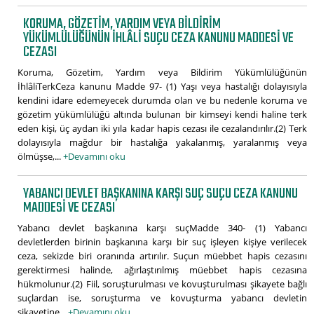
KORUMA, GÖZETIM, YARDIM VEYA BILDIRIM
YÜKÜMLÜLÜĞÜNÜN İHLÂLI SUÇU CEZA KANUNU MADDESI VE
CEZASI
Koruma, Gözetim, Yardım veya Bildirim Yükümlülüğünün
İhlâliTerkCeza kanunu Madde 97- (1) Yaşı veya hastalığı dolayısıyla
kendini idare edemeyecek durumda olan ve bu nedenle koruma ve
gözetim yükümlülüğü altında bulunan bir kimseyi kendi haline terk
eden kişi, üç aydan iki yıla kadar hapis cezası ile cezalandırılır.(2) Terk
dolayısıyla mağdur bir hastalığa yakalanmış, yaralanmış veya
ölmüşse,...
+Devamını oku
YABANCI DEVLET BAŞKANINA KARŞI SUÇ SUÇU CEZA KANUNU
MADDESI VE CEZASI
Yabancı devlet başkanına karşı suçMadde 340- (1) Yabancı
devletlerden birinin başkanına karşı bir suç işleyen kişiye verilecek
ceza, sekizde biri oranında artırılır. Suçun müebbet hapis cezasını
gerektirmesi halinde, ağırlaştırılmış müebbet hapis cezasına
hükmolunur.(2) Fiil, soruşturulması ve kovuşturulması şikayete bağlı
suçlardan ise, soruşturma ve kovuşturma yabancı devletin
şikayetine...
+Devamını oku