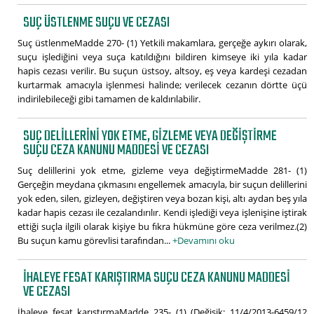
SUÇ ÜSTLENME SUÇU VE CEZASI
Suç üstlenmeMadde 270- (1) Yetkili makamlara, gerçeğe aykırı olarak,
suçu işlediğini veya suça katıldığını bildiren kimseye iki yıla kadar
hapis cezası verilir. Bu suçun üstsoy, altsoy, eş veya kardeşi cezadan
kurtarmak amacıyla işlenmesi halinde; verilecek cezanın dörtte üçü
indirilebileceği gibi tamamen de kaldırılabilir.
SUÇ DELILLERINI YOK ETME, GIZLEME VEYA DEĞIŞTIRME
SUÇU CEZA KANUNU MADDESI VE CEZASI
Suç delillerini yok etme, gizleme veya değiştirmeMadde 281- (1)
Gerçeğin meydana çıkmasını engellemek amacıyla, bir suçun delillerini
yok eden, silen, gizleyen, değiştiren veya bozan kişi, altı aydan beş yıla
kadar hapis cezası ile cezalandırılır. Kendi işlediği veya işlenişine iştirak
ettiği suçla ilgili olarak kişiye bu fıkra hükmüne göre ceza verilmez.(2)
Bu suçun kamu görevlisi tarafından...
+Devamını oku
İHALEYE FESAT KARIŞTIRMA SUÇU CEZA KANUNU MADDESI
VE CEZASI
İhaleye fesat karıştırmaMadde 235- (1) (Değişik: 11/4/2013-6459/12