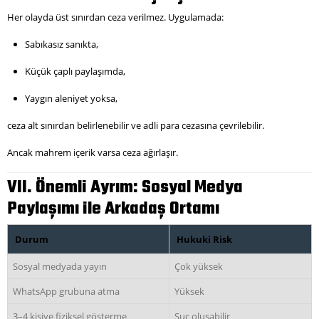
Her olayda üst sınırdan ceza verilmez. Uygulamada:
Sabıkasız sanıkta,
Küçük çaplı paylaşımda,
Yaygın aleniyet yoksa,
ceza alt sınırdan belirlenebilir ve adli para cezasına çevrilebilir.
Ancak mahrem içerik varsa ceza ağırlaşır.
VII. Önemli Ayrım: Sosyal Medya
Paylaşımı ile Arkadaş Ortamı
Durum
Hukuki Risk
Sosyal medyada yayın
Çok yüksek
WhatsApp grubuna atma
Yüksek
3–4 kişiye fiziksel gösterme
Suç oluşabilir