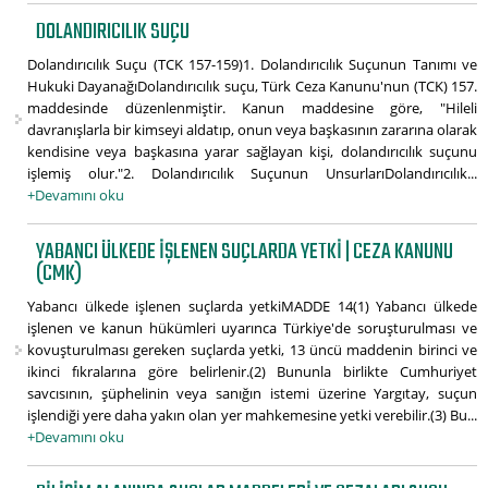
DOLANDIRICILIK SUÇU
Dolandırıcılık Suçu (TCK 157-159)1. Dolandırıcılık Suçunun Tanımı ve
Hukuki DayanağıDolandırıcılık suçu, Türk Ceza Kanunu'nun (TCK) 157.
maddesinde düzenlenmiştir. Kanun maddesine göre, "Hileli
davranışlarla bir kimseyi aldatıp, onun veya başkasının zararına olarak
kendisine veya başkasına yarar sağlayan kişi, dolandırıcılık suçunu
işlemiş olur."2. Dolandırıcılık Suçunun UnsurlarıDolandırıcılık...
+Devamını oku
YABANCI ÜLKEDE IŞLENEN SUÇLARDA YETKI | CEZA KANUNU
(CMK)
Yabancı ülkede işlenen suçlarda yetkiMADDE 14(1) Yabancı ülkede
işlenen ve kanun hükümleri uyarınca Türkiye'de soruşturulması ve
kovuşturulması gereken suçlarda yetki, 13 üncü maddenin birinci ve
ikinci fıkralarına göre belirlenir.(2) Bununla birlikte Cumhuriyet
savcısının, şüphelinin veya sanığın istemi üzerine Yargıtay, suçun
işlendiği yere daha yakın olan yer mahkemesine yetki verebilir.(3) Bu...
+Devamını oku