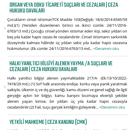
ORGAN VEYA DOKU TICARETI SUÇLARI VE CEZALARI | CEZA
HUKUKU DAVALARI
Çocukların cinsel istismarıTCK Madde 103(Değişik: 18/6/2014-6545/59
md.)(1) (Yeniden düzenlenen birinci ve ikinci cümle: 24/11/2016-
6763/13 md.) Çocuğu cinsel yönden istismar eden kişi, sekiz yıldan on
beş yıla kadar hapis cezası ile cezalandırılır. Cinsel istismarın sarkıntılık
düzeyinde kalması hâlinde üç yıldan sekiz yıla kadar hapis cezasına
hükmolunur. (Ek cümle: 24/11/2016-6763/13 md...
+Devamını oku
HALKI YANILTICI BILGIYI ALENEN YAYMA /A SUÇLARI VE
CEZALARI | CEZA HUKUKU DAVALARI
Halkı yanıltıcı bilgiyi alenen yaymaMadde 217/A- (Ek:13/10/2022-
7418/29 md.) (1) Sırf halk arasında endişe, korku veya panik yaratmak
saikiyle, ülkenin iç ve dış güvenliği, kamu düzeni ve genel sağlığı ile ilgili
gerçeğe aykırı bir bilgiyi, kamu barışını bozmaya elverişli şekilde
alenen yayan kimse, bir yıldan üç yıla kadar hapis cezasıyla
cezalandırılır.(2) Fail, suçu gerçek kimliğini gizleyerek...
+Devamını oku
YETKILI MAHKEME | CEZA KANUNU (CMK)