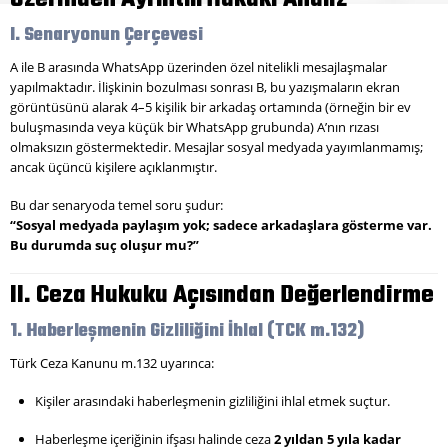
I. Senaryonun Çerçevesi
A ile B arasında WhatsApp üzerinden özel nitelikli mesajlaşmalar
yapılmaktadır. İlişkinin bozulması sonrası B, bu yazışmaların ekran
görüntüsünü alarak 4–5 kişilik bir arkadaş ortamında (örneğin bir ev
buluşmasında veya küçük bir WhatsApp grubunda) A’nın rızası
olmaksızın göstermektedir. Mesajlar sosyal medyada yayımlanmamış;
ancak üçüncü kişilere açıklanmıştır.
Bu dar senaryoda temel soru şudur:
“Sosyal medyada paylaşım yok; sadece arkadaşlara gösterme var.
Bu durumda suç oluşur mu?”
II. Ceza Hukuku Açısından Değerlendirme
1. Haberleşmenin Gizliliğini İhlal (TCK m.132)
Türk Ceza Kanunu m.132 uyarınca:
Kişiler arasındaki haberleşmenin gizliliğini ihlal etmek suçtur.
Haberleşme içeriğinin ifşası halinde ceza
2 yıldan 5 yıla kadar