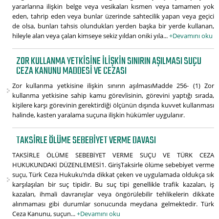
yararlarına ilişkin belge veya vesikaları kısmen veya tamamen yok
eden, tahrip eden veya bunlar üzerinde sahtecilik yapan veya geçici
de olsa, bunları tahsis olundukları yerden başka bir yerde kullanan,
hileyle alan veya çalan kimseye sekiz yıldan oniki yıla...
+Devamını oku
ZOR KULLANMA YETKISINE ILIŞKIN SINIRIN AŞILMASI SUÇU
CEZA KANUNU MADDESI VE CEZASI
Zor kullanma yetkisine ilişkin sınırın aşılmasıMadde 256- (1) Zor
kullanma yetkisine sahip kamu görevlisinin, görevini yaptığı sırada,
kişilere karşı görevinin gerektirdiği ölçünün dışında kuvvet kullanması
halinde, kasten yaralama suçuna ilişkin hükümler uygulanır.
TAKSIRLE ÖLÜME SEBEBIYET VERME DAVASI
TAKSİRLE ÖLÜME SEBEBİYET VERME SUÇU VE TÜRK CEZA
HUKUKUNDAKİ DÜZENLEMESİ1. GirişTaksirle ölüme sebebiyet verme
suçu, Türk Ceza Hukuku’nda dikkat çeken ve uygulamada oldukça sık
karşılaşılan bir suç tipidir. Bu suç tipi genellikle trafik kazaları, iş
kazaları, ihmali davranışlar veya öngörülebilir tehlikelerin dikkate
alınmaması gibi durumlar sonucunda meydana gelmektedir. Türk
Ceza Kanunu, suçun...
+Devamını oku