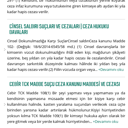
291- (1) Kendisini, bir hükümlünün veya tutuklunun yerine koyarak
ceza infaz kurumuna veya tutukevine giren kimseye altı aydan iki yıla
kadar hapis cezası verilir.
CINSEL SALDIRI SUÇLARI VE CEZALARI | CEZA HUKUKU
DAVALARI
Cinsel Dokunulmazlığa Karşı SuçlarCinsel saldırıCeza kanunu Madde
102- (Değişik: 18/6/2014-6545/58 md.) (1) Cinsel davranışlarla bir
kimsenin vücut dokunulmazlığını ihlâl eden kişi, mağdurun şikâyeti
üzerine, beş yıldan on yıla kadar hapis cezası ile cezalandırılır. Cinsel
davranışın sarkıntılık düzeyinde kalması hâlinde iki yıldan beş yıla
kadar hapis cezası verilir.(2) Fiilin vücuda organ veya...
+Devamını oku
CEBIR TCK MADDE SUÇU CEZA KANUNU MADDESI VE CEZASI
Cebir TCK Madde 108(1) Bir şeyi yapması veya yapmaması ya da
kendisinin yapmasına müsaade etmesi için bir kişiye karşı cebir
kullanılması halinde, kasten yaralama suçundan verilecek ceza üçte
birinden yarısına kadar artırılarak hükmolunur.Kişiyi hürriyetinden
yoksun kılma TCK Madde 109(1) Bir kimseyi hukuka aykırı olarak bir
yere gitmek veya bir yerde kalmak hürriyetinden...
+Devamını oku