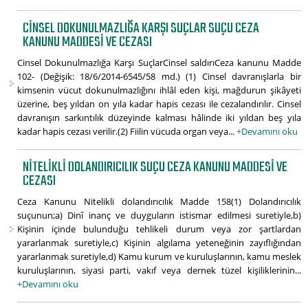
CINSEL DOKUNULMAZLIĞA KARŞI SUÇLAR SUÇU CEZA
KANUNU MADDESI VE CEZASI
Cinsel Dokunulmazlığa Karşı SuçlarCinsel saldırıCeza kanunu Madde
102- (Değişik: 18/6/2014-6545/58 md.) (1) Cinsel davranışlarla bir
kimsenin vücut dokunulmazlığını ihlâl eden kişi, mağdurun şikâyeti
üzerine, beş yıldan on yıla kadar hapis cezası ile cezalandırılır. Cinsel
davranışın sarkıntılık düzeyinde kalması hâlinde iki yıldan beş yıla
kadar hapis cezası verilir.(2) Fiilin vücuda organ veya...
+Devamını oku
NITELIKLI DOLANDIRICILIK SUÇU CEZA KANUNU MADDESI VE
CEZASI
Ceza Kanunu Nitelikli dolandırıcılık Madde 158(1) Dolandırıcılık
suçunun;a) Dinî inanç ve duyguların istismar edilmesi suretiyle,b)
Kişinin içinde bulunduğu tehlikeli durum veya zor şartlardan
yararlanmak suretiyle,c) Kişinin algılama yeteneğinin zayıflığından
yararlanmak suretiyle,d) Kamu kurum ve kuruluşlarının, kamu meslek
kuruluşlarının, siyasi parti, vakıf veya dernek tüzel kişiliklerinin...
+Devamını oku