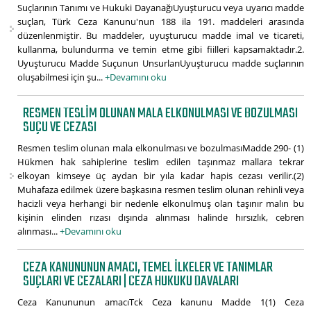
Suçlarının Tanımı ve Hukuki DayanağıUyuşturucu veya uyarıcı madde
suçları, Türk Ceza Kanunu'nun 188 ila 191. maddeleri arasında
düzenlenmiştir. Bu maddeler, uyuşturucu madde imal ve ticareti,
kullanma, bulundurma ve temin etme gibi fiilleri kapsamaktadır.2.
Uyuşturucu Madde Suçunun UnsurlarıUyuşturucu madde suçlarının
oluşabilmesi için şu...
+Devamını oku
RESMEN TESLIM OLUNAN MALA ELKONULMASI VE BOZULMASI
SUÇU VE CEZASI
Resmen teslim olunan mala elkonulması ve bozulmasıMadde 290- (1)
Hükmen hak sahiplerine teslim edilen taşınmaz mallara tekrar
elkoyan kimseye üç aydan bir yıla kadar hapis cezası verilir.(2)
Muhafaza edilmek üzere başkasına resmen teslim olunan rehinli veya
hacizli veya herhangi bir nedenle elkonulmuş olan taşınır malın bu
kişinin elinden rızası dışında alınması halinde hırsızlık, cebren
alınması...
+Devamını oku
CEZA KANUNUNUN AMACI, TEMEL İLKELER VE TANIMLAR
SUÇLARI VE CEZALARI | CEZA HUKUKU DAVALARI
Ceza Kanununun amacıTck Ceza kanunu Madde 1(1) Ceza