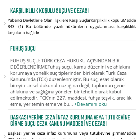
KARŞILIKLILIK KOŞULU SUÇU VE CEZASI
Yabancı Devletlerle Olan İlişkilere Karşı SuçlarKarşılıklılık koşuluMadde
343- (1) Bu bölümde yazılı hükümlerin uygulanması, karşılıklılık
koşuluna bağlıdır.
FUHUŞ SUÇU
FUHUŞ SUÇU: TÜRK CEZA HUKUKU AÇISINDAN BİR
DEĞERLENDİRMEFuhuş suçu, kamu düzenini ve ahlakını
korumaya yönelik suç tiplerinden biri olarak Türk Ceza
Kanunu'nda (TCK) düzenlenmiştir. Bu suç, esas olarak
bireyin cinsel dokunulmazlığına değil, toplumun genel
ahlakına ve sağlığına yönelen bir tehdit olarak kabul
edilmektedir. TCK’nın 227. maddesi, fuhşa teşvik, aracılık
etme, yer temin etme ve bu...
+Devamını oku
BAŞKASI YERINE CEZA INFAZ KURUMUNA VEYA TUTUKEVINE
GIRME SUÇU CEZA KANUNU MADDESI VE CEZASI
Başkası yerine ceza infaz kurumuna veya tutukevine girmeMadde