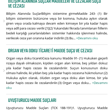
BILIŞIM ALANINDA SUÇLAR MADDELERI VE CEZALARI SUÇU
VE CEZASI
Bilişim Alanında SuçlarBilişim sistemine girmeMadde 243- (1) Bir
bilişim sisteminin bütününe veya bir kısmına, hukuka aykırı olarak
giren veya orada kalmaya devam eden kimseye bir yıla kadar hapis
veya adlî para cezası verilir.[1](2) Yukarıdaki fıkrada tanımlanan fiillerin
bedeli karşılığı yararlanılabilen sistemler hakkında işlenmesi halinde,
verilecek ceza yarı oranına kadar indirilir.(3) Bu...
+Devamını oku
ORGAN VEYA DOKU TICARETI MADDE SUÇU VE CEZASI
Organ veya doku ticaretiCeza kanunu Madde 91- (1) Hukuken geçerli
rızaya dayalı olmaksızın, kişiden organ alan kimse, beş yıldan dokuz
yıla kadar hapis cezası ile cezalandırılır. Suçun konusunun doku
olması halinde, iki yıldan beş yıla kadar hapis cezasına hükmolunur.(2)
Hukuka aykırı olarak, ölüden organ veya doku alan kimse, bir yıla
kadar hapis cezası ile cezalandırılır.(3) Organ veya doku...
+Devamını
oku
UYUŞTURUCU MADDE SUÇLARI
Uyuşturucu Madde Suçları (TCK 188-191)1. Uyuşturucu Madde