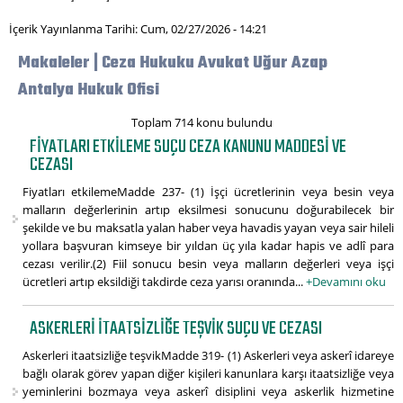
İçerik Yayınlanma Tarihi: Cum, 02/27/2026 - 14:21
Makaleler | Ceza Hukuku Avukat Uğur Azap
Antalya Hukuk Ofisi
Toplam 714 konu bulundu
FIYATLARI ETKILEME SUÇU CEZA KANUNU MADDESI VE
CEZASI
Fiyatları etkilemeMadde 237- (1) İşçi ücretlerinin veya besin veya
malların değerlerinin artıp eksilmesi sonucunu doğurabilecek bir
şekilde ve bu maksatla yalan haber veya havadis yayan veya sair hileli
yollara başvuran kimseye bir yıldan üç yıla kadar hapis ve adlî para
cezası verilir.(2) Fiil sonucu besin veya malların değerleri veya işçi
ücretleri artıp eksildiği takdirde ceza yarısı oranında...
+Devamını oku
ASKERLERI ITAATSIZLIĞE TEŞVIK SUÇU VE CEZASI
Askerleri itaatsizliğe teşvikMadde 319- (1) Askerleri veya askerî idareye
bağlı olarak görev yapan diğer kişileri kanunlara karşı itaatsizliğe veya
yeminlerini bozmaya veya askerî disiplini veya askerlik hizmetine