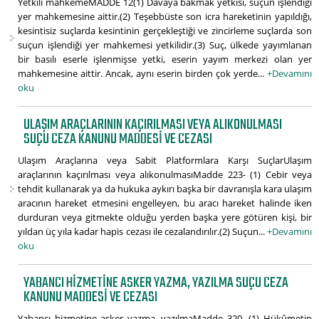
Yetkili mahkemeMADDE 12(1) Davaya bakmak yetkisi, suçun işlendiği
yer mahkemesine aittir.(2) Teşebbüste son icra hareketinin yapıldığı,
kesintisiz suçlarda kesintinin gerçekleştiği ve zincirleme suçlarda son
suçun işlendiği yer mahkemesi yetkilidir.(3) Suç, ülkede yayımlanan
bir basılı eserle işlenmişse yetki, eserin yayım merkezi olan yer
mahkemesine aittir. Ancak, aynı eserin birden çok yerde...
+Devamını
oku
ULAŞIM ARAÇLARININ KAÇIRILMASI VEYA ALIKONULMASI
SUÇU CEZA KANUNU MADDESI VE CEZASI
Ulaşım Araçlarına veya Sabit Platformlara Karşı SuçlarUlaşım
araçlarının kaçırılması veya alıkonulmasıMadde 223- (1) Cebir veya
tehdit kullanarak ya da hukuka aykırı başka bir davranışla kara ulaşım
aracının hareket etmesini engelleyen, bu aracı hareket halinde iken
durduran veya gitmekte olduğu yerden başka yere götüren kişi, bir
yıldan üç yıla kadar hapis cezası ile cezalandırılır.(2) Suçun...
+Devamını
oku
YABANCI HIZMETINE ASKER YAZMA, YAZILMA SUÇU CEZA
KANUNU MADDESI VE CEZASI
Yabancı hizmetine asker yazma, yazılmaMadde 320- (1) Hükûmetin