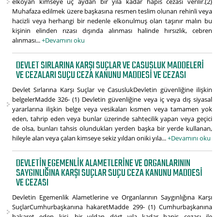
elkoyan kimseye üç aydan bir yıla kadar hapis cezası verilir.(2)
Muhafaza edilmek üzere başkasına resmen teslim olunan rehinli veya
hacizli veya herhangi bir nedenle elkonulmuş olan taşınır malın bu
kişinin elinden rızası dışında alınması halinde hırsızlık, cebren
alınması...
+Devamını oku
DEVLET SIRLARINA KARŞI SUÇLAR VE CASUSLUK MADDELERI
VE CEZALARI SUÇU CEZA KANUNU MADDESI VE CEZASI
Devlet Sırlarına Karşı Suçlar ve CasuslukDevletin güvenliğine ilişkin
belgelerMadde 326- (1) Devletin güvenliğine veya iç veya dış siyasal
yararlarına ilişkin belge veya vesikaları kısmen veya tamamen yok
eden, tahrip eden veya bunlar üzerinde sahtecilik yapan veya geçici
de olsa, bunları tahsis olundukları yerden başka bir yerde kullanan,
hileyle alan veya çalan kimseye sekiz yıldan oniki yıla...
+Devamını oku
DEVLETIN EGEMENLIK ALAMETLERINE VE ORGANLARININ
SAYGINLIĞINA KARŞI SUÇLAR SUÇU CEZA KANUNU MADDESI
VE CEZASI
Devletin Egemenlik Alametlerine ve Organlarının Saygınlığına Karşı
SuçlarCumhurbaşkanına hakaretMadde 299- (1) Cumhurbaşkanına
hakaret eden kişi, bir yıldan dört yıla kadar hapis cezası ile