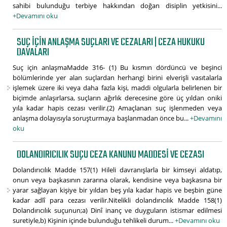
sahibi bulunduğu terbiye hakkından doğan disiplin yetkisini...
+Devamını oku
SUÇ IÇIN ANLAŞMA SUÇLARI VE CEZALARI | CEZA HUKUKU
DAVALARI
Suç için anlaşmaMadde 316- (1) Bu kısmın dördüncü ve beşinci
bölümlerinde yer alan suçlardan herhangi birini elverişli vasıtalarla
işlemek üzere iki veya daha fazla kişi, maddi olgularla belirlenen bir
biçimde anlaşırlarsa, suçların ağırlık derecesine göre üç yıldan oniki
yıla kadar hapis cezası verilir.(2) Amaçlanan suç işlenmeden veya
anlaşma dolayısıyla soruşturmaya başlanmadan önce bu...
+Devamını
oku
DOLANDIRICILIK SUÇU CEZA KANUNU MADDESI VE CEZASI
Dolandırıcılık Madde 157(1) Hileli davranışlarla bir kimseyi aldatıp,
onun veya başkasının zararına olarak, kendisine veya başkasına bir
yarar sağlayan kişiye bir yıldan beş yıla kadar hapis ve beşbin güne
kadar adlî para cezası verilir.Nitelikli dolandırıcılık Madde 158(1)
Dolandırıcılık suçunun;a) Dinî inanç ve duyguların istismar edilmesi
suretiyle,b) Kişinin içinde bulunduğu tehlikeli durum...
+Devamını oku