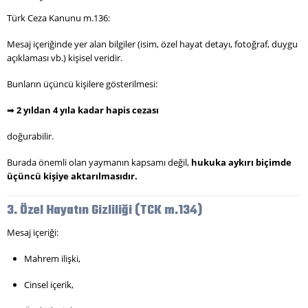
Türk Ceza Kanunu m.136:
Mesaj içeriğinde yer alan bilgiler (isim, özel hayat detayı, fotoğraf, duygu
açıklaması vb.) kişisel veridir.
Bunların üçüncü kişilere gösterilmesi:
➡
2 yıldan 4 yıla kadar hapis cezası
doğurabilir.
Burada önemli olan yaymanın kapsamı değil,
hukuka aykırı biçimde
üçüncü kişiye aktarılmasıdır.
3. Özel Hayatın Gizliliği (TCK m.134)
Mesaj içeriği:
Mahrem ilişki,
Cinsel içerik,