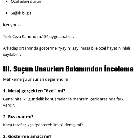
Özel ailevi durum,
Sağlık bilgisi
içeriyorsa,
Türk Ceza Kanunu m.134 uygulanabilir.
Arkadaş ortamında gösterme, “yayın” sayılmasa bile özel hayatın ihlali
sayılabilir.
III. Suçun Unsurları Bakımından İnceleme
Mahkeme şu unsurları değerlendirir:
1. Mesaj gerçekten “özel” mi?
Genel nitelikli gündelik konuşmalar ile mahrem içerik arasında fark
vardır.
2. Rıza var mı?
Karşı taraf açıkça “gösterebilirsin” demiş mi?
3. Gösterme amacı ne?