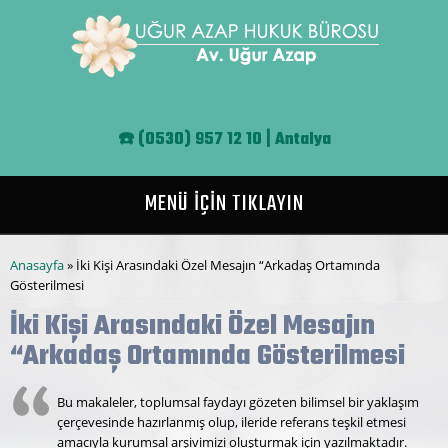
Ana içeriğe atla
☎️
(0530) 957 12 10 | Antalya
MENÜ İÇİN TIKLAYIN
Buradasınız
Anasayfa
» İki Kişi Arasındaki Özel Mesajın “Arkadaş Ortamında
Gösterilmesi
İki Kişi Arasındaki Özel Mesajın
“Arkadaş Ortamında Gösterilmesi
Bu makaleler, toplumsal faydayı gözeten bilimsel bir yaklaşım
çerçevesinde hazırlanmış olup, ileride referans teşkil etmesi
amacıyla kurumsal arşivimizi oluşturmak için yazılmaktadır.