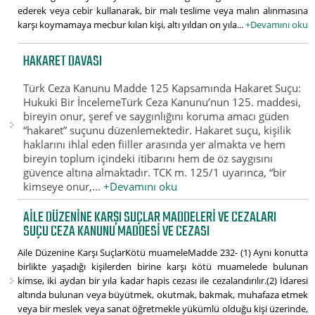
ederek veya cebir kullanarak, bir malı teslime veya malın alınmasına
karşı koymamaya mecbur kılan kişi, altı yıldan on yıla...
+Devamını oku
HAKARET DAVASI
Türk Ceza Kanunu Madde 125 Kapsamında Hakaret Suçu:
Hukuki Bir İncelemeTürk Ceza Kanunu’nun 125. maddesi,
bireyin onur, şeref ve saygınlığını koruma amacı güden
“hakaret” suçunu düzenlemektedir. Hakaret suçu, kişilik
haklarını ihlal eden fiiller arasında yer almakta ve hem
bireyin toplum içindeki itibarını hem de öz saygısını
güvence altına almaktadır. TCK m. 125/1 uyarınca, “bir
kimseye onur,...
+Devamını oku
AILE DÜZENINE KARŞI SUÇLAR MADDELERI VE CEZALARI
SUÇU CEZA KANUNU MADDESI VE CEZASI
Aile Düzenine Karşı SuçlarKötü muameleMadde 232- (1) Aynı konutta
birlikte yaşadığı kişilerden birine karşı kötü muamelede bulunan
kimse, iki aydan bir yıla kadar hapis cezası ile cezalandırılır.(2) İdaresi
altında bulunan veya büyütmek, okutmak, bakmak, muhafaza etmek
veya bir meslek veya sanat öğretmekle yükümlü olduğu kişi üzerinde,