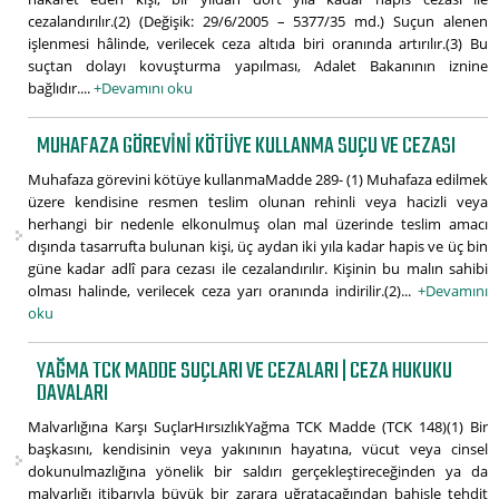
cezalandırılır.(2) (Değişik: 29/6/2005 – 5377/35 md.) Suçun alenen
işlenmesi hâlinde, verilecek ceza altıda biri oranında artırılır.(3) Bu
suçtan dolayı kovuşturma yapılması, Adalet Bakanının iznine
bağlıdır....
+Devamını oku
MUHAFAZA GÖREVINI KÖTÜYE KULLANMA SUÇU VE CEZASI
Muhafaza görevini kötüye kullanmaMadde 289- (1) Muhafaza edilmek
üzere kendisine resmen teslim olunan rehinli veya hacizli veya
herhangi bir nedenle elkonulmuş olan mal üzerinde teslim amacı
dışında tasarrufta bulunan kişi, üç aydan iki yıla kadar hapis ve üç bin
güne kadar adlî para cezası ile cezalandırılır. Kişinin bu malın sahibi
olması halinde, verilecek ceza yarı oranında indirilir.(2)...
+Devamını
oku
YAĞMA TCK MADDE SUÇLARI VE CEZALARI | CEZA HUKUKU
DAVALARI
Malvarlığına Karşı SuçlarHırsızlıkYağma TCK Madde (TCK 148)(1) Bir
başkasını, kendisinin veya yakınının hayatına, vücut veya cinsel
dokunulmazlığına yönelik bir saldırı gerçekleştireceğinden ya da
malvarlığı itibarıyla büyük bir zarara uğratacağından bahisle tehdit