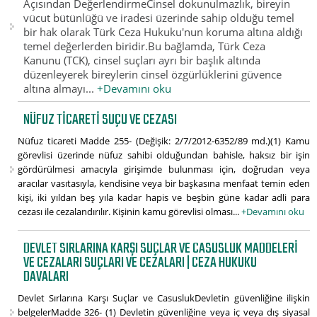
Açısından DeğerlendirmeCinsel dokunulmazlık, bireyin
vücut bütünlüğü ve iradesi üzerinde sahip olduğu temel
bir hak olarak Türk Ceza Hukuku'nun koruma altına aldığı
temel değerlerden biridir.Bu bağlamda, Türk Ceza
Kanunu (TCK), cinsel suçları ayrı bir başlık altında
düzenleyerek bireylerin cinsel özgürlüklerini güvence
altına almayı...
+Devamını oku
NÜFUZ TICARETI SUÇU VE CEZASI
Nüfuz ticareti Madde 255- (Değişik: 2/7/2012-6352/89 md.)(1) Kamu
görevlisi üzerinde nüfuz sahibi olduğundan bahisle, haksız bir işin
gördürülmesi amacıyla girişimde bulunması için, doğrudan veya
aracılar vasıtasıyla, kendisine veya bir başkasına menfaat temin eden
kişi, iki yıldan beş yıla kadar hapis ve beşbin güne kadar adli para
cezası ile cezalandırılır. Kişinin kamu görevlisi olması...
+Devamını oku
DEVLET SIRLARINA KARŞI SUÇLAR VE CASUSLUK MADDELERI
VE CEZALARI SUÇLARI VE CEZALARI | CEZA HUKUKU
DAVALARI
Devlet Sırlarına Karşı Suçlar ve CasuslukDevletin güvenliğine ilişkin
belgelerMadde 326- (1) Devletin güvenliğine veya iç veya dış siyasal