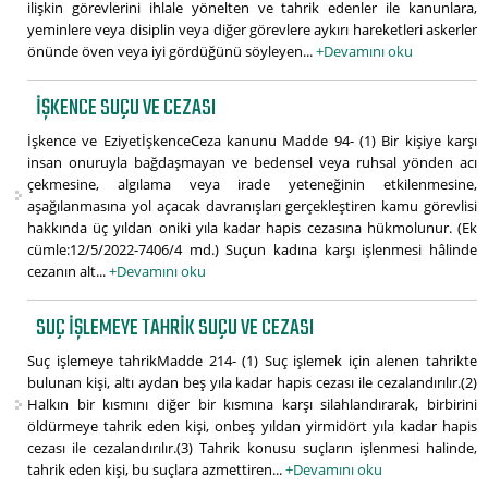
ilişkin görevlerini ihlale yönelten ve tahrik edenler ile kanunlara,
yeminlere veya disiplin veya diğer görevlere aykırı hareketleri askerler
önünde öven veya iyi gördüğünü söyleyen...
+Devamını oku
İŞKENCE SUÇU VE CEZASI
İşkence ve EziyetİşkenceCeza kanunu Madde 94- (1) Bir kişiye karşı
insan onuruyla bağdaşmayan ve bedensel veya ruhsal yönden acı
çekmesine, algılama veya irade yeteneğinin etkilenmesine,
aşağılanmasına yol açacak davranışları gerçekleştiren kamu görevlisi
hakkında üç yıldan oniki yıla kadar hapis cezasına hükmolunur. (Ek
cümle:12/5/2022-7406/4 md.) Suçun kadına karşı işlenmesi hâlinde
cezanın alt...
+Devamını oku
SUÇ IŞLEMEYE TAHRIK SUÇU VE CEZASI
Suç işlemeye tahrikMadde 214- (1) Suç işlemek için alenen tahrikte
bulunan kişi, altı aydan beş yıla kadar hapis cezası ile cezalandırılır.(2)
Halkın bir kısmını diğer bir kısmına karşı silahlandırarak, birbirini
öldürmeye tahrik eden kişi, onbeş yıldan yirmidört yıla kadar hapis
cezası ile cezalandırılır.(3) Tahrik konusu suçların işlenmesi halinde,
tahrik eden kişi, bu suçlara azmettiren...
+Devamını oku