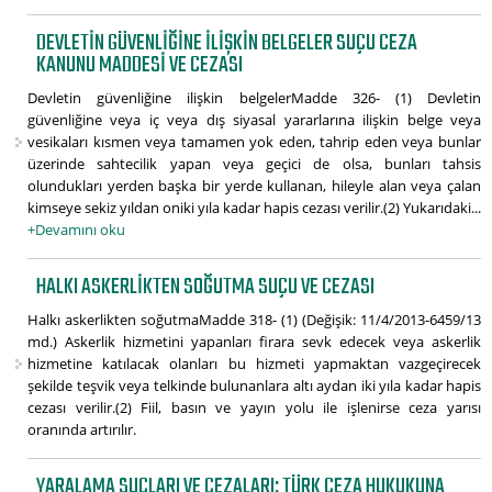
DEVLETIN GÜVENLIĞINE ILIŞKIN BELGELER SUÇU CEZA
KANUNU MADDESI VE CEZASI
Devletin güvenliğine ilişkin belgelerMadde 326- (1) Devletin
güvenliğine veya iç veya dış siyasal yararlarına ilişkin belge veya
vesikaları kısmen veya tamamen yok eden, tahrip eden veya bunlar
üzerinde sahtecilik yapan veya geçici de olsa, bunları tahsis
olundukları yerden başka bir yerde kullanan, hileyle alan veya çalan
kimseye sekiz yıldan oniki yıla kadar hapis cezası verilir.(2) Yukarıdaki...
+Devamını oku
HALKI ASKERLIKTEN SOĞUTMA SUÇU VE CEZASI
Halkı askerlikten soğutmaMadde 318- (1) (Değişik: 11/4/2013-6459/13
md.) Askerlik hizmetini yapanları firara sevk edecek veya askerlik
hizmetine katılacak olanları bu hizmeti yapmaktan vazgeçirecek
şekilde teşvik veya telkinde bulunanlara altı aydan iki yıla kadar hapis
cezası verilir.(2) Fiil, basın ve yayın yolu ile işlenirse ceza yarısı
oranında artırılır.
YARALAMA SUÇLARI VE CEZALARI: TÜRK CEZA HUKUKUNA