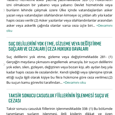
izni olmaksızın bir yabancı veya yabancı Devlet hizmetinde veya
bunların lehinde çalışmak üzere Ülke içinde vatandaşlardan asker
yazan veya vatandaşları silahlandıran kimseye üç yıldan altı yıla kadar
hapis cezası verilir.(2) Asker yazılanlar veya silahlandırılanlar arasından
asker veya askerlik çağında olanlar varsa ceza üçte biri...
+Devamını
oku
SUÇ DELILLERINI YOK ETME, GIZLEME VEYA DEĞIŞTIRME
SUÇLARI VE CEZALARI | CEZA HUKUKU DAVALARI
Suç delillerini yok etme, gizleme veya değiştirmeMadde 281- (1)
Gerçeğin meydana çıkmasını engellemek amacıyla, bir suçun delillerini
yok eden, silen, gizleyen, değiştiren veya bozan kişi, altı aydan beş yıla
kadar hapis cezası ile cezalandırılır. Kendi işlediği veya işlenişine iştirak
ettiği suçla ilgili olarak kişiye bu fıkra hükmüne göre ceza verilmez.(2)
Bu suçun kamu görevlisi tarafından...
+Devamını oku
TAKSIR SONUCU CASUSLUK FIILLERININ IŞLENMESI SUÇU VE
CEZASI
Taksir sonucu casusluk fiillerinin işlenmesiMadde 338- (1) Bu bölümde
tanımlanan suçların işlenmesi, ilgili kişilerin dikkat ve özen