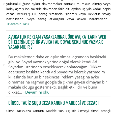
yükümlülüğüne aykırı davranmaları sonucu mümkün olmuş veya
kolaylaşmış ise, taksirle davranan faile altı aydan üç yıla kadar hapis
cezası verilir.(2) Fiil, savaş sırasında işlenmiş veya Devletin savaş
hazırlıklarını veya savaş etkinliğini veya askerî hareketlerini...
+Devamını oku
AVUKATLIK REKLAM YASAKLARINA GÖRE AVUKATLARIN WEB
SITELERINDE ŞEHİR AVUKAT AD SOYAD ŞEKLINDE YAZMAK
YASAK MIDIR ?
Bu makalemde daha anlaşılır olması açısından başlıktaki
gibi Ad Soyad yazmak yerine doğal olarak kendi Ad
Soyadım üzerinden örnekleyerek anlatacağım. Dikkat
ederseniz başlıkta kendi Ad Soyadımı bilerek yazmadım
ki aslında bunun bir sakıncası reklam yasağına aykırı
olmamasına rağmen google'da çıkma gayesi olmayan bir
makale olduğu göstermekti. Başlık etkilidir ve buna
dikkat...
+Devamını oku
CINSEL TACIZ SUÇU CEZA KANUNU MADDESI VE CEZASI
Cinsel tacizCeza kanunu Madde 105- (1) Bir kimseyi cinsel amaçlı