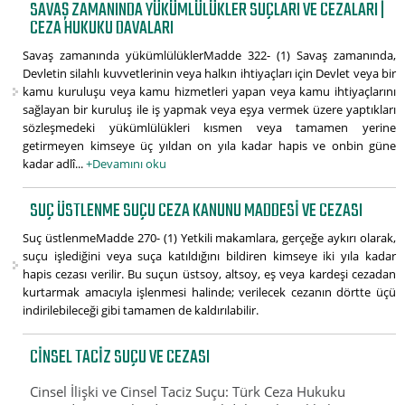
SAVAŞ ZAMANINDA YÜKÜMLÜLÜKLER SUÇLARI VE CEZALARI |
CEZA HUKUKU DAVALARI
Savaş zamanında yükümlülüklerMadde 322- (1) Savaş zamanında,
Devletin silahlı kuvvetlerinin veya halkın ihtiyaçları için Devlet veya bir
kamu kuruluşu veya kamu hizmetleri yapan veya kamu ihtiyaçlarını
sağlayan bir kuruluş ile iş yapmak veya eşya vermek üzere yaptıkları
sözleşmedeki yükümlülükleri kısmen veya tamamen yerine
getirmeyen kimseye üç yıldan on yıla kadar hapis ve onbin güne
kadar adlî...
+Devamını oku
SUÇ ÜSTLENME SUÇU CEZA KANUNU MADDESI VE CEZASI
Suç üstlenmeMadde 270- (1) Yetkili makamlara, gerçeğe aykırı olarak,
suçu işlediğini veya suça katıldığını bildiren kimseye iki yıla kadar
hapis cezası verilir. Bu suçun üstsoy, altsoy, eş veya kardeşi cezadan
kurtarmak amacıyla işlenmesi halinde; verilecek cezanın dörtte üçü
indirilebileceği gibi tamamen de kaldırılabilir.
CINSEL TACIZ SUÇU VE CEZASI
Cinsel İlişki ve Cinsel Taciz Suçu: Türk Ceza Hukuku