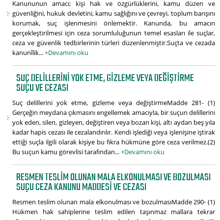
Kanununun amacı; kişi hak ve özgürlüklerini, kamu düzen ve
güvenliğini, hukuk devletini, kamu sağlığını ve çevreyi, toplum barışını
korumak, suç işlenmesini önlemektir. Kanunda, bu amacın
gerçekleştirilmesi için ceza sorumluluğunun temel esasları ile suçlar,
ceza ve güvenlik tedbirlerinin türleri düzenlenmiştir.Suçta ve cezada
kanunîlik...
+Devamını oku
SUÇ DELILLERINI YOK ETME, GIZLEME VEYA DEĞIŞTIRME
SUÇU VE CEZASI
Suç delillerini yok etme, gizleme veya değiştirmeMadde 281- (1)
Gerçeğin meydana çıkmasını engellemek amacıyla, bir suçun delillerini
yok eden, silen, gizleyen, değiştiren veya bozan kişi, altı aydan beş yıla
kadar hapis cezası ile cezalandırılır. Kendi işlediği veya işlenişine iştirak
ettiği suçla ilgili olarak kişiye bu fıkra hükmüne göre ceza verilmez.(2)
Bu suçun kamu görevlisi tarafından...
+Devamını oku
RESMEN TESLIM OLUNAN MALA ELKONULMASI VE BOZULMASI
SUÇU CEZA KANUNU MADDESI VE CEZASI
Resmen teslim olunan mala elkonulması ve bozulmasıMadde 290- (1)
Hükmen hak sahiplerine teslim edilen taşınmaz mallara tekrar