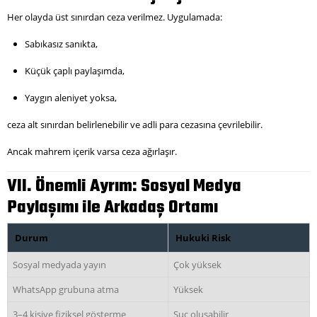
Her olayda üst sınırdan ceza verilmez. Uygulamada:
Sabıkasız sanıkta,
Küçük çaplı paylaşımda,
Yaygın aleniyet yoksa,
ceza alt sınırdan belirlenebilir ve adli para cezasına çevrilebilir.
Ancak mahrem içerik varsa ceza ağırlaşır.
VII. Önemli Ayrım: Sosyal Medya
Paylaşımı ile Arkadaş Ortamı
Durum
Hukuki Risk
Sosyal medyada yayın
Çok yüksek
WhatsApp grubuna atma
Yüksek
3–4 kişiye fiziksel gösterme
Suç oluşabilir