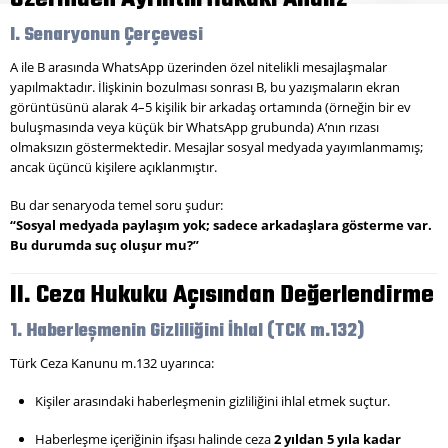
I. Senaryonun Çerçevesi
A ile B arasında WhatsApp üzerinden özel nitelikli mesajlaşmalar
yapılmaktadır. İlişkinin bozulması sonrası B, bu yazışmaların ekran
görüntüsünü alarak 4–5 kişilik bir arkadaş ortamında (örneğin bir ev
buluşmasında veya küçük bir WhatsApp grubunda) A’nın rızası
olmaksızın göstermektedir. Mesajlar sosyal medyada yayımlanmamış;
ancak üçüncü kişilere açıklanmıştır.
Bu dar senaryoda temel soru şudur:
“Sosyal medyada paylaşım yok; sadece arkadaşlara gösterme var.
Bu durumda suç oluşur mu?”
II. Ceza Hukuku Açısından Değerlendirme
1. Haberleşmenin Gizliliğini İhlal (TCK m.132)
Türk Ceza Kanunu m.132 uyarınca:
Kişiler arasındaki haberleşmenin gizliliğini ihlal etmek suçtur.
Haberleşme içeriğinin ifşası halinde ceza
2 yıldan 5 yıla kadar