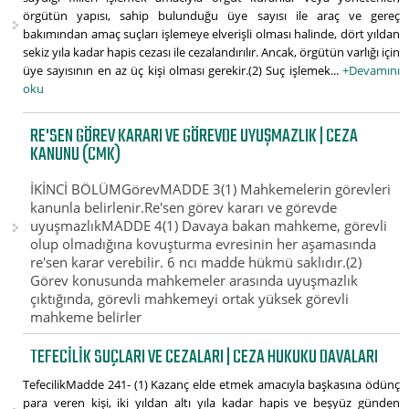
örgütün yapısı, sahip bulunduğu üye sayısı ile araç ve gereç
bakımından amaç suçları işlemeye elverişli olması halinde, dört yıldan
sekiz yıla kadar hapis cezası ile cezalandırılır. Ancak, örgütün varlığı için
üye sayısının en az üç kişi olması gerekir.(2) Suç işlemek...
+Devamını
oku
RE'SEN GÖREV KARARI VE GÖREVDE UYUŞMAZLIK | CEZA
KANUNU (CMK)
İKİNCİ BÖLÜMGörevMADDE 3(1) Mahkemelerin görevleri
kanunla belirlenir.Re'sen görev kararı ve görevde
uyuşmazlıkMADDE 4(1) Davaya bakan mahkeme, görevli
olup olmadığına kovuşturma evresinin her aşamasında
re'sen karar verebilir. 6 ncı madde hükmü saklıdır.(2)
Görev konusunda mahkemeler arasında uyuşmazlık
çıktığında, görevli mahkemeyi ortak yüksek görevli
mahkeme belirler
TEFECILIK SUÇLARI VE CEZALARI | CEZA HUKUKU DAVALARI
TefecilikMadde 241- (1) Kazanç elde etmek amacıyla başkasına ödünç
para veren kişi, iki yıldan altı yıla kadar hapis ve beşyüz günden