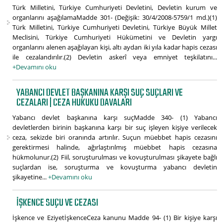
Türk Milletini, Türkiye Cumhuriyeti Devletini, Devletin kurum ve
organlarını aşağılamaMadde 301- (Değişik: 30/4/2008-5759/1 md.)(1)
Türk Milletini, Türkiye Cumhuriyeti Devletini, Türkiye Büyük Millet
Meclisini, Türkiye Cumhuriyeti Hükümetini ve Devletin yargı
organlarını alenen aşağılayan kişi, altı aydan iki yıla kadar hapis cezası
ile cezalandırılır.(2) Devletin askerî veya emniyet teşkilatını...
+Devamını oku
YABANCI DEVLET BAŞKANINA KARŞI SUÇ SUÇLARI VE
CEZALARI | CEZA HUKUKU DAVALARI
Yabancı devlet başkanına karşı suçMadde 340- (1) Yabancı
devletlerden birinin başkanına karşı bir suç işleyen kişiye verilecek
ceza, sekizde biri oranında artırılır. Suçun müebbet hapis cezasını
gerektirmesi halinde, ağırlaştırılmış müebbet hapis cezasına
hükmolunur.(2) Fiil, soruşturulması ve kovuşturulması şikayete bağlı
suçlardan ise, soruşturma ve kovuşturma yabancı devletin
şikayetine...
+Devamını oku
İŞKENCE SUÇU VE CEZASI
İşkence ve EziyetİşkenceCeza kanunu Madde 94- (1) Bir kişiye karşı