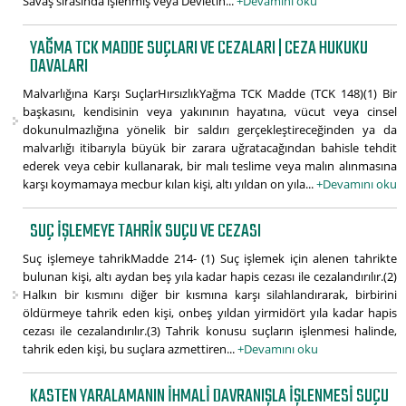
Savaş sırasında işlenmiş veya Devletin...
+Devamını oku
YAĞMA TCK MADDE SUÇLARI VE CEZALARI | CEZA HUKUKU
DAVALARI
Malvarlığına Karşı SuçlarHırsızlıkYağma TCK Madde (TCK 148)(1) Bir
başkasını, kendisinin veya yakınının hayatına, vücut veya cinsel
dokunulmazlığına yönelik bir saldırı gerçekleştireceğinden ya da
malvarlığı itibarıyla büyük bir zarara uğratacağından bahisle tehdit
ederek veya cebir kullanarak, bir malı teslime veya malın alınmasına
karşı koymamaya mecbur kılan kişi, altı yıldan on yıla...
+Devamını oku
SUÇ IŞLEMEYE TAHRIK SUÇU VE CEZASI
Suç işlemeye tahrikMadde 214- (1) Suç işlemek için alenen tahrikte
bulunan kişi, altı aydan beş yıla kadar hapis cezası ile cezalandırılır.(2)
Halkın bir kısmını diğer bir kısmına karşı silahlandırarak, birbirini
öldürmeye tahrik eden kişi, onbeş yıldan yirmidört yıla kadar hapis
cezası ile cezalandırılır.(3) Tahrik konusu suçların işlenmesi halinde,
tahrik eden kişi, bu suçlara azmettiren...
+Devamını oku
KASTEN YARALAMANIN IHMALI DAVRANIŞLA IŞLENMESI SUÇU