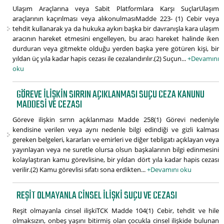
Ulaşım Araçlarına veya Sabit Platformlara Karşı SuçlarUlaşım
araçlarının kaçırılması veya alıkonulmasıMadde 223- (1) Cebir veya
tehdit kullanarak ya da hukuka aykırı başka bir davranışla kara ulaşım
aracının hareket etmesini engelleyen, bu aracı hareket halinde iken
durduran veya gitmekte olduğu yerden başka yere götüren kişi, bir
yıldan üç yıla kadar hapis cezası ile cezalandırılır.(2) Suçun...
+Devamını
oku
GÖREVE ILIŞKIN SIRRIN AÇIKLANMASI SUÇU CEZA KANUNU
MADDESI VE CEZASI
Göreve ilişkin sırrın açıklanması Madde 258(1) Görevi nedeniyle
kendisine verilen veya aynı nedenle bilgi edindiği ve gizli kalması
gereken belgeleri, kararları ve emirleri ve diğer tebligatı açıklayan veya
yayınlayan veya ne suretle olursa olsun başkalarının bilgi edinmesini
kolaylaştıran kamu görevlisine, bir yıldan dört yıla kadar hapis cezası
verilir.(2) Kamu görevlisi sıfatı sona erdikten...
+Devamını oku
REŞIT OLMAYANLA CINSEL ILIŞKI SUÇU VE CEZASI
Reşit olmayanla cinsel ilişkiTCK Madde 104(1) Cebir, tehdit ve hile
olmaksızın, onbeş yaşını bitirmiş olan çocukla cinsel ilişkide bulunan