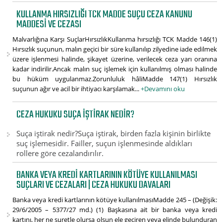
KULLANMA HIRSIZLIĞI TCK MADDE SUÇU CEZA KANUNU
MADDESI VE CEZASI
Malvarlığına Karşı SuçlarHırsızlıkKullanma hırsızlığı TCK Madde 146(1)
Hırsızlık suçunun, malın geçici bir süre kullanılıp zilyedine iade edilmek
üzere işlenmesi halinde, şikayet üzerine, verilecek ceza yarı oranına
kadar indirilir.Ancak malın suç işlemek için kullanılmış olması halinde
bu hüküm uygulanmaz.Zorunluluk hâliMadde 147(1) Hırsızlık
suçunun ağır ve acil bir ihtiyacı karşılamak...
+Devamını oku
CEZA HUKUKU SUÇA IŞTIRAK NEDIR?
Suça iştirak nedir?Suça iştirak, birden fazla kişinin birlikte
suç işlemesidir. Failler, suçun işlenmesinde aldıkları
rollere göre cezalandırılır.
BANKA VEYA KREDI KARTLARININ KÖTÜYE KULLANILMASI
SUÇLARI VE CEZALARI | CEZA HUKUKU DAVALARI
Banka veya kredi kartlarının kötüye kullanılmasıMadde 245 – (Değişik:
29/6/2005 – 5377/27 md.) (1) Başkasına ait bir banka veya kredi
kartını, her ne suretle olursa olsun ele geçiren veya elinde bulunduran