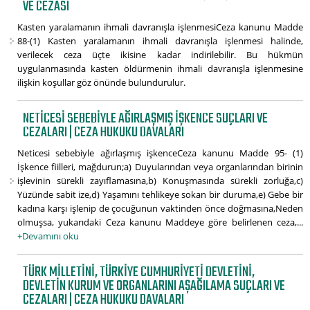
VE CEZASI
Kasten yaralamanın ihmali davranışla işlenmesiCeza kanunu Madde
88-(1) Kasten yaralamanın ihmali davranışla işlenmesi halinde,
verilecek ceza üçte ikisine kadar indirilebilir. Bu hükmün
uygulanmasında kasten öldürmenin ihmali davranışla işlenmesine
ilişkin koşullar göz önünde bulundurulur.
NETICESI SEBEBIYLE AĞIRLAŞMIŞ IŞKENCE SUÇLARI VE
CEZALARI | CEZA HUKUKU DAVALARI
Neticesi sebebiyle ağırlaşmış işkenceCeza kanunu Madde 95- (1)
İşkence fiilleri, mağdurun;a) Duyularından veya organlarından birinin
işlevinin sürekli zayıflamasına,b) Konuşmasında sürekli zorluğa,c)
Yüzünde sabit ize,d) Yaşamını tehlikeye sokan bir duruma,e) Gebe bir
kadına karşı işlenip de çocuğunun vaktinden önce doğmasına,Neden
olmuşsa, yukarıdaki Ceza kanunu Maddeye göre belirlenen ceza,...
+Devamını oku
TÜRK MILLETINI, TÜRKIYE CUMHURIYETI DEVLETINI,
DEVLETIN KURUM VE ORGANLARINI AŞAĞILAMA SUÇLARI VE
CEZALARI | CEZA HUKUKU DAVALARI