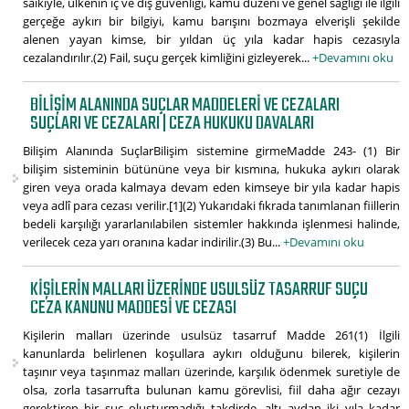
saikiyle, ülkenin iç ve dış güvenliği, kamu düzeni ve genel sağlığı ile ilgili
gerçeğe aykırı bir bilgiyi, kamu barışını bozmaya elverişli şekilde
alenen yayan kimse, bir yıldan üç yıla kadar hapis cezasıyla
cezalandırılır.(2) Fail, suçu gerçek kimliğini gizleyerek...
+Devamını oku
BILIŞIM ALANINDA SUÇLAR MADDELERI VE CEZALARI
SUÇLARI VE CEZALARI | CEZA HUKUKU DAVALARI
Bilişim Alanında SuçlarBilişim sistemine girmeMadde 243- (1) Bir
bilişim sisteminin bütününe veya bir kısmına, hukuka aykırı olarak
giren veya orada kalmaya devam eden kimseye bir yıla kadar hapis
veya adlî para cezası verilir.[1](2) Yukarıdaki fıkrada tanımlanan fiillerin
bedeli karşılığı yararlanılabilen sistemler hakkında işlenmesi halinde,
verilecek ceza yarı oranına kadar indirilir.(3) Bu...
+Devamını oku
KIŞILERIN MALLARI ÜZERINDE USULSÜZ TASARRUF SUÇU
CEZA KANUNU MADDESI VE CEZASI
Kişilerin malları üzerinde usulsüz tasarruf Madde 261(1) İlgili
kanunlarda belirlenen koşullara aykırı olduğunu bilerek, kişilerin
taşınır veya taşınmaz malları üzerinde, karşılık ödenmek suretiyle de
olsa, zorla tasarrufta bulunan kamu görevlisi, fiil daha ağır cezayı
gerektiren bir suç oluşturmadığı takdirde, altı aydan iki yıla kadar