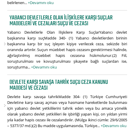
belirlenen...
+Devamını oku
YABANCI DEVLETLERLE OLAN İLIŞKILERE KARŞI SUÇLAR
MADDELERI VE CEZALARI SUÇU VE CEZASI
Yabancı Devletlerle Olan İlişkilere Karşı SuçlarYabancı devlet
başkanına karşı suçMadde 340- (1) Yabancı devletlerden birinin
başkanına karşı bir suç işleyen kişiye verilecek ceza, sekizde biri
oranında artırılır. Suçun müebbet hapis cezasını gerektirmesi halinde,
ağırlaştırılmış müebbet hapis cezasına hükmolunur.(2) Fiil,
soruşturulması ve kovuşturulması şikayete bağlı suçlardan ise,
soruşturma...
+Devamını oku
DEVLETE KARŞI SAVAŞA TAHRIK SUÇU CEZA KANUNU
MADDESI VE CEZASI
Devlete karşı savaşa tahrikMadde 304- (1) Türkiye Cumhuriyeti
Devletine karşı savaş açması veya hasmane hareketlerde bulunması
için yabancı devlet yetkililerini tahrik eden veya bu amaca yönelik
olarak yabancı devlet yetkilileri ile işbirliği yapan kişi, on yıldan yirmi
yıla kadar hapis cezası ile cezalandırılır. (Mülga ikinci cümle: 29/6/2005
– 5377/37 md.)(2) Bu madde uygulamasında, Türkiye...
+Devamını oku