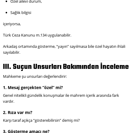
Özel ailevi durum,
Sağlık bilgisi
içeriyorsa,
Türk Ceza Kanunu m.134 uygulanabilir.
Arkadaş ortamında gösterme, “yayın” sayılmasa bile özel hayatın ihlali
sayılabilir.
III. Suçun Unsurları Bakımından İnceleme
Mahkeme şu unsurları değerlendirir:
1. Mesaj gerçekten “özel” mi?
Genel nitelikli gündelik konuşmalar ile mahrem içerik arasında fark
vardır.
2. Rıza var mı?
Karşı taraf açıkça “gösterebilirsin” demiş mi?
3. Gösterme amacı ne?