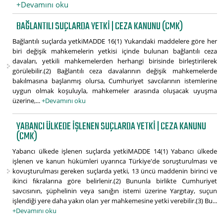
+Devamını oku
BAĞLANTILI SUÇLARDA YETKI | CEZA KANUNU (CMK)
Bağlantılı suçlarda yetkiMADDE 16(1) Yukarıdaki maddelere göre her
biri değişik mahkemelerin yetkisi içinde bulunan bağlantılı ceza
davaları, yetkili mahkemelerden herhangi birisinde birleştirilerek
görülebilir.(2) Bağlantılı ceza davalarının değişik mahkemelerde
bakılmasına başlanmış olursa, Cumhuriyet savcılarının istemlerine
uygun olmak koşuluyla, mahkemeler arasında oluşacak uyuşma
üzerine,...
+Devamını oku
YABANCI ÜLKEDE IŞLENEN SUÇLARDA YETKI | CEZA KANUNU
(CMK)
Yabancı ülkede işlenen suçlarda yetkiMADDE 14(1) Yabancı ülkede
işlenen ve kanun hükümleri uyarınca Türkiye'de soruşturulması ve
kovuşturulması gereken suçlarda yetki, 13 üncü maddenin birinci ve
ikinci fıkralarına göre belirlenir.(2) Bununla birlikte Cumhuriyet
savcısının, şüphelinin veya sanığın istemi üzerine Yargıtay, suçun
işlendiği yere daha yakın olan yer mahkemesine yetki verebilir.(3) Bu...
+Devamını oku