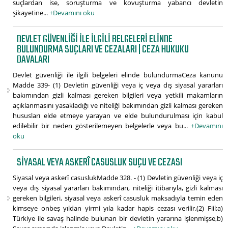
suçlardan ise, soruşturma ve kovuşturma yabancı devletin
şikayetine...
+Devamını oku
DEVLET GÜVENLIĞI ILE ILGILI BELGELERI ELINDE
BULUNDURMA SUÇLARI VE CEZALARI | CEZA HUKUKU
DAVALARI
Devlet güvenliği ile ilgili belgeleri elinde bulundurmaCeza kanunu
Madde 339- (1) Devletin güvenliği veya iç veya dış siyasal yararları
bakımından gizli kalması gereken bilgileri veya yetkili makamların
açıklanmasını yasakladığı ve niteliği bakımından gizli kalması gereken
hususları elde etmeye yarayan ve elde bulundurulması için kabul
edilebilir bir neden gösterilemeyen belgelerle veya bu...
+Devamını
oku
SIYASAL VEYA ASKERÎ CASUSLUK SUÇU VE CEZASI
Siyasal veya askerî casuslukMadde 328. - (1) Devletin güvenliği veya iç
veya dış siyasal yararları bakımından, niteliği itibarıyla, gizli kalması
gereken bilgileri, siyasal veya askerî casusluk maksadıyla temin eden
kimseye onbeş yıldan yirmi yıla kadar hapis cezası verilir.(2) Fiil;a)
Türkiye ile savaş halinde bulunan bir devletin yararına işlenmişse,b)