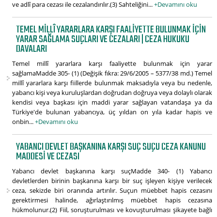
ve adlî para cezası ile cezalandırılır.(3) Sahteliğini...
+Devamını oku
TEMEL MILLÎ YARARLARA KARŞI FAALIYETTE BULUNMAK IÇIN
YARAR SAĞLAMA SUÇLARI VE CEZALARI | CEZA HUKUKU
DAVALARI
Temel millî yararlara karşı faaliyette bulunmak için yarar
sağlamaMadde 305- (1) (Değişik fıkra: 29/6/2005 – 5377/38 md.) Temel
millî yararlara karşı fiillerde bulunmak maksadıyla veya bu nedenle,
yabancı kişi veya kuruluşlardan doğrudan doğruya veya dolaylı olarak
kendisi veya başkası için maddi yarar sağlayan vatandaşa ya da
Türkiye'de bulunan yabancıya, üç yıldan on yıla kadar hapis ve
onbin...
+Devamını oku
YABANCI DEVLET BAŞKANINA KARŞI SUÇ SUÇU CEZA KANUNU
MADDESI VE CEZASI
Yabancı devlet başkanına karşı suçMadde 340- (1) Yabancı
devletlerden birinin başkanına karşı bir suç işleyen kişiye verilecek
ceza, sekizde biri oranında artırılır. Suçun müebbet hapis cezasını
gerektirmesi halinde, ağırlaştırılmış müebbet hapis cezasına
hükmolunur.(2) Fiil, soruşturulması ve kovuşturulması şikayete bağlı