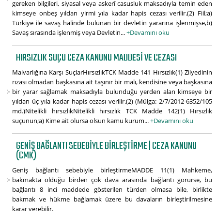
gereken bilgileri, siyasal veya askerî casusluk maksadıyla temin eden
kimseye onbeş yıldan yirmi yıla kadar hapis cezası verilir.(2) Fiil;a)
Türkiye ile savaş halinde bulunan bir devletin yararına işlenmişse,b)
Savaş sırasında işlenmiş veya Devletin...
+Devamını oku
HIRSIZLIK SUÇU CEZA KANUNU MADDESI VE CEZASI
Malvarlığına Karşı SuçlarHırsızlıkTCK Madde 141 Hırsızlık(1) Zilyedinin
rızası olmadan başkasına ait taşınır bir malı, kendisine veya başkasına
bir yarar sağlamak maksadıyla bulunduğu yerden alan kimseye bir
yıldan üç yıla kadar hapis cezası verilir.(2) (Mülga: 2/7/2012-6352/105
md.)Nitelikli hırsızlıkNitelikli hırsızlık TCK Madde 142(1) Hırsızlık
suçunun;a) Kime ait olursa olsun kamu kurum...
+Devamını oku
GENIŞ BAĞLANTI SEBEBIYLE BIRLEŞTIRME | CEZA KANUNU
(CMK)
Geniş bağlantı sebebiyle birleştirmeMADDE 11(1) Mahkeme,
bakmakta olduğu birden çok dava arasında bağlantı görürse, bu
bağlantı 8 inci maddede gösterilen türden olmasa bile, birlikte
bakmak ve hükme bağlamak üzere bu davaların birleştirilmesine
karar verebilir.