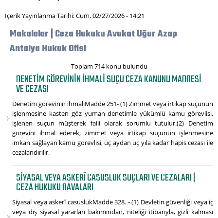
İçerik Yayınlanma Tarihi: Cum, 02/27/2026 - 14:21
Makaleler | Ceza Hukuku Avukat Uğur Azap
Antalya Hukuk Ofisi
Toplam 714 konu bulundu
DENETIM GÖREVININ IHMALI SUÇU CEZA KANUNU MADDESI
VE CEZASI
Denetim görevinin ihmaliMadde 251- (1) Zimmet veya irtikap suçunun
işlenmesine kasten göz yuman denetimle yükümlü kamu görevlisi,
işlenen suçun müşterek faili olarak sorumlu tutulur.(2) Denetim
görevini ihmal ederek, zimmet veya irtikap suçunun işlenmesine
imkan sağlayan kamu görevlisi, üç aydan üç yıla kadar hapis cezası ile
cezalandırılır.
SIYASAL VEYA ASKERÎ CASUSLUK SUÇLARI VE CEZALARI |
CEZA HUKUKU DAVALARI
Siyasal veya askerî casuslukMadde 328. - (1) Devletin güvenliği veya iç
veya dış siyasal yararları bakımından, niteliği itibarıyla, gizli kalması