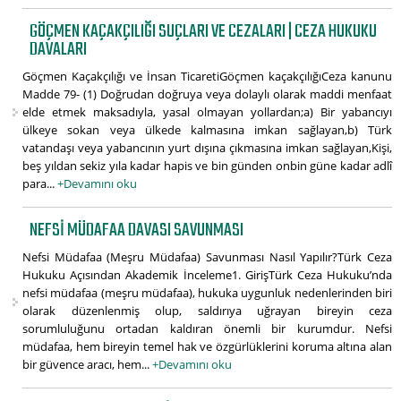
GÖÇMEN KAÇAKÇILIĞI SUÇLARI VE CEZALARI | CEZA HUKUKU
DAVALARI
Göçmen Kaçakçılığı ve İnsan TicaretiGöçmen kaçakçılığıCeza kanunu
Madde 79- (1) Doğrudan doğruya veya dolaylı olarak maddi menfaat
elde etmek maksadıyla, yasal olmayan yollardan;a) Bir yabancıyı
ülkeye sokan veya ülkede kalmasına imkan sağlayan,b) Türk
vatandaşı veya yabancının yurt dışına çıkmasına imkan sağlayan,Kişi,
beş yıldan sekiz yıla kadar hapis ve bin günden onbin güne kadar adlî
para...
+Devamını oku
NEFSI MÜDAFAA DAVASI SAVUNMASI
Nefsi Müdafaa (Meşru Müdafaa) Savunması Nasıl Yapılır?Türk Ceza
Hukuku Açısından Akademik İnceleme1. GirişTürk Ceza Hukuku’nda
nefsi müdafaa (meşru müdafaa), hukuka uygunluk nedenlerinden biri
olarak düzenlenmiş olup, saldırıya uğrayan bireyin ceza
sorumluluğunu ortadan kaldıran önemli bir kurumdur. Nefsi
müdafaa, hem bireyin temel hak ve özgürlüklerini koruma altına alan
bir güvence aracı, hem...
+Devamını oku