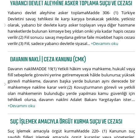
YABANCI DEVLET ALEYHINE ASKER TOPLAMA SUÇU VE CEZASI
Yabancı devlet aleyhine asker toplamaMadde 306- (1) Türkiye
Devletini savaş tehlikesi ile karşı karşıya bırakacak şekilde, yetkisiz
olarak, yabancı bir devlete karşı asker toplayan veya diğer hasmane
hareketlerde bulunan kimseye beş yıldan oniki yıla kadar hapis cezası
verilir.(2) Fiil sonucu savaş meydana gelirse faile müebbet hapis cezası
verilir.(3) Fiil, sadece yabancı devletle siyasal...
+Devamını oku
DAVANIN NAKLI | CEZA KANUNU (CMK)
Davanın nakliMADDE 19(1) Yetkili hâkim veya mahkeme, hukukî veya
fiilî sebeplerle görevini yerine getiremeyecek hâlde bulunursa; yüksek
görevli mahkeme, davanın başka yerde bulunan aynı derecede bir
mahkemeye nakline karar verir.(2) Kovuşturmanın görevli ve yetkili
olan mahkemenin bulunduğu yerde yapılması kamu güvenliği için
tehlikeli olursa, davanın naklini Adalet Bakanı Yargıtaydan ister....
+Devamını oku
SUÇ IŞLEMEK AMACIYLA ÖRGÜT KURMA SUÇU VE CEZASI
Suç işlemek amacıyla örgüt kurmaMadde 220- (1) Kanunun suç
saydığı fiilleri işlemek amacıyla örgüt kuranlar veya yönetenler,