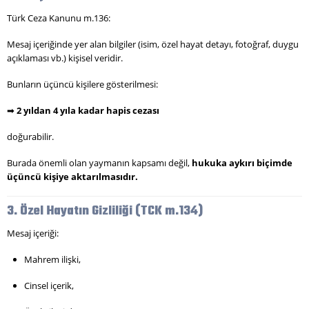
Türk Ceza Kanunu m.136:
Mesaj içeriğinde yer alan bilgiler (isim, özel hayat detayı, fotoğraf, duygu
açıklaması vb.) kişisel veridir.
Bunların üçüncü kişilere gösterilmesi:
➡
2 yıldan 4 yıla kadar hapis cezası
doğurabilir.
Burada önemli olan yaymanın kapsamı değil,
hukuka aykırı biçimde
üçüncü kişiye aktarılmasıdır.
3. Özel Hayatın Gizliliği (TCK m.134)
Mesaj içeriği:
Mahrem ilişki,
Cinsel içerik,