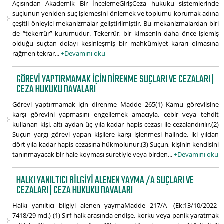
Açısından Akademik Bir İncelemeGirişCeza hukuku sistemlerinde
suçlunun yeniden suç işlemesini önlemek ve toplumu korumak adına
çeşitli önleyici mekanizmalar geliştirilmiştir. Bu mekanizmalardan biri
de “tekerrür” kurumudur. Tekerrür, bir kimsenin daha önce işlemiş
olduğu suçtan dolayı kesinleşmiş bir mahkûmiyet kararı olmasına
rağmen tekrar...
+Devamını oku
GÖREVI YAPTIRMAMAK IÇIN DIRENME SUÇLARI VE CEZALARI |
CEZA HUKUKU DAVALARI
Görevi yaptırmamak için direnme Madde 265(1) Kamu görevlisine
karşı görevini yapmasını engellemek amacıyla, cebir veya tehdit
kullanan kişi, altı aydan üç yıla kadar hapis cezası ile cezalandırılır.(2)
Suçun yargı görevi yapan kişilere karşı işlenmesi halinde, iki yıldan
dört yıla kadar hapis cezasına hükmolunur.(3) Suçun, kişinin kendisini
tanınmayacak bir hale koyması suretiyle veya birden...
+Devamını oku
HALKI YANILTICI BILGIYI ALENEN YAYMA /A SUÇLARI VE
CEZALARI | CEZA HUKUKU DAVALARI
Halkı yanıltıcı bilgiyi alenen yaymaMadde 217/A- (Ek:13/10/2022-
7418/29 md.) (1) Sırf halk arasında endişe, korku veya panik yaratmak