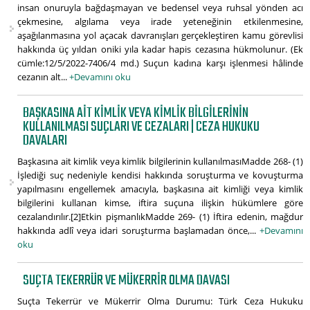
insan onuruyla bağdaşmayan ve bedensel veya ruhsal yönden acı
çekmesine, algılama veya irade yeteneğinin etkilenmesine,
aşağılanmasına yol açacak davranışları gerçekleştiren kamu görevlisi
hakkında üç yıldan oniki yıla kadar hapis cezasına hükmolunur. (Ek
cümle:12/5/2022-7406/4 md.) Suçun kadına karşı işlenmesi hâlinde
cezanın alt...
+Devamını oku
BAŞKASINA AIT KIMLIK VEYA KIMLIK BILGILERININ
KULLANILMASI SUÇLARI VE CEZALARI | CEZA HUKUKU
DAVALARI
Başkasına ait kimlik veya kimlik bilgilerinin kullanılmasıMadde 268- (1)
İşlediği suç nedeniyle kendisi hakkında soruşturma ve kovuşturma
yapılmasını engellemek amacıyla, başkasına ait kimliği veya kimlik
bilgilerini kullanan kimse, iftira suçuna ilişkin hükümlere göre
cezalandırılır.[2]Etkin pişmanlıkMadde 269- (1) İftira edenin, mağdur
hakkında adlî veya idari soruşturma başlamadan önce,...
+Devamını
oku
SUÇTA TEKERRÜR VE MÜKERRIR OLMA DAVASI
Suçta Tekerrür ve Mükerrir Olma Durumu: Türk Ceza Hukuku