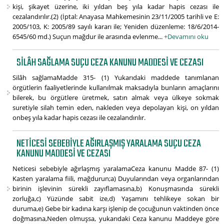
kişi, şikayet üzerine, iki yıldan beş yıla kadar hapis cezası ile
cezalandırılır.(2) (İptal: Anayasa Mahkemesinin 23/11/2005 tarihli ve E:
2005/103, K: 2005/89 sayılı kararı ile; Yeniden düzenleme: 18/6/2014-
6545/60 md.) Suçun mağdur ile arasında evlenme...
+Devamını oku
SILÂH SAĞLAMA SUÇU CEZA KANUNU MADDESI VE CEZASI
Silâh sağlamaMadde 315- (1) Yukarıdaki maddede tanımlanan
örgütlerin faaliyetlerinde kullanılmak maksadıyla bunların amaçlarını
bilerek, bu örgütlere üretmek, satın almak veya ülkeye sokmak
suretiyle silah temin eden, nakleden veya depolayan kişi, on yıldan
onbeş yıla kadar hapis cezası ile cezalandırılır.
NETICESI SEBEBIYLE AĞIRLAŞMIŞ YARALAMA SUÇU CEZA
KANUNU MADDESI VE CEZASI
Neticesi sebebiyle ağırlaşmış yaralamaCeza kanunu Madde 87- (1)
Kasten yaralama fiili, mağdurun;a) Duyularından veya organlarından
birinin işlevinin sürekli zayıflamasına,b) Konuşmasında sürekli
zorluğa,c) Yüzünde sabit ize,d) Yaşamını tehlikeye sokan bir
duruma,e) Gebe bir kadına karşı işlenip de çocuğunun vaktinden önce
doğmasına,Neden olmuşsa, yukarıdaki Ceza kanunu Maddeye göre