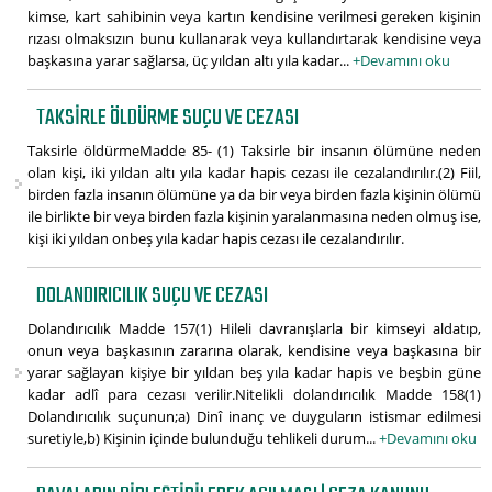
kimse, kart sahibinin veya kartın kendisine verilmesi gereken kişinin
rızası olmaksızın bunu kullanarak veya kullandırtarak kendisine veya
başkasına yarar sağlarsa, üç yıldan altı yıla kadar...
+Devamını oku
TAKSIRLE ÖLDÜRME SUÇU VE CEZASI
Taksirle öldürmeMadde 85- (1) Taksirle bir insanın ölümüne neden
olan kişi, iki yıldan altı yıla kadar hapis cezası ile cezalandırılır.(2) Fiil,
birden fazla insanın ölümüne ya da bir veya birden fazla kişinin ölümü
ile birlikte bir veya birden fazla kişinin yaralanmasına neden olmuş ise,
kişi iki yıldan onbeş yıla kadar hapis cezası ile cezalandırılır.
DOLANDIRICILIK SUÇU VE CEZASI
Dolandırıcılık Madde 157(1) Hileli davranışlarla bir kimseyi aldatıp,
onun veya başkasının zararına olarak, kendisine veya başkasına bir
yarar sağlayan kişiye bir yıldan beş yıla kadar hapis ve beşbin güne
kadar adlî para cezası verilir.Nitelikli dolandırıcılık Madde 158(1)
Dolandırıcılık suçunun;a) Dinî inanç ve duyguların istismar edilmesi
suretiyle,b) Kişinin içinde bulunduğu tehlikeli durum...
+Devamını oku