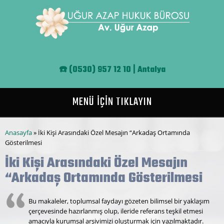
Ana içeriğe atla
☎️
(0530) 957 12 10 | Antalya
MENÜ İÇİN TIKLAYIN
Buradasınız
Anasayfa
» İki Kişi Arasındaki Özel Mesajın “Arkadaş Ortamında
Gösterilmesi
İki Kişi Arasındaki Özel Mesajın
“Arkadaş Ortamında Gösterilmesi
Bu makaleler, toplumsal faydayı gözeten bilimsel bir yaklaşım
çerçevesinde hazırlanmış olup, ileride referans teşkil etmesi
amacıyla kurumsal arşivimizi oluşturmak için yazılmaktadır.