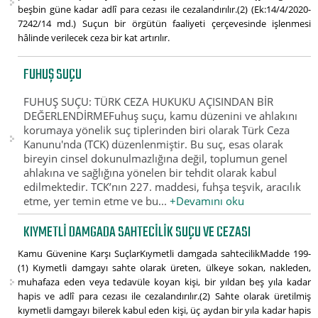
beşbin güne kadar adlî para cezası ile cezalandırılır.(2) (Ek:14/4/2020-
7242/14 md.) Suçun bir örgütün faaliyeti çerçevesinde işlenmesi
hâlinde verilecek ceza bir kat artırılır.
FUHUŞ SUÇU
FUHUŞ SUÇU: TÜRK CEZA HUKUKU AÇISINDAN BİR
DEĞERLENDİRMEFuhuş suçu, kamu düzenini ve ahlakını
korumaya yönelik suç tiplerinden biri olarak Türk Ceza
Kanunu'nda (TCK) düzenlenmiştir. Bu suç, esas olarak
bireyin cinsel dokunulmazlığına değil, toplumun genel
ahlakına ve sağlığına yönelen bir tehdit olarak kabul
edilmektedir. TCK’nın 227. maddesi, fuhşa teşvik, aracılık
etme, yer temin etme ve bu...
+Devamını oku
KIYMETLI DAMGADA SAHTECILIK SUÇU VE CEZASI
Kamu Güvenine Karşı SuçlarKıymetli damgada sahtecilikMadde 199-
(1) Kıymetli damgayı sahte olarak üreten, ülkeye sokan, nakleden,
muhafaza eden veya tedavüle koyan kişi, bir yıldan beş yıla kadar
hapis ve adlî para cezası ile cezalandırılır.(2) Sahte olarak üretilmiş
kıymetli damgayı bilerek kabul eden kişi, üç aydan bir yıla kadar hapis