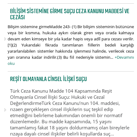
BILIŞIM SISTEMINE GIRME SUÇU CEZA KANUNU MADDESI VE
CEZASI
Bilişim sistemine girmeMadde 243- (1) Bir bilişim sisteminin bütününe
veya bir kısmına, hukuka aykırı olarak giren veya orada kalmaya
devam eden kimseye bir yıla kadar hapis veya adlî para cezası verilir.
[1](2) Yukarıdaki fıkrada tanımlanan fiillerin bedeli karşılığı
yararlanılabilen sistemler hakkında işlenmesi halinde, verilecek ceza
yarı oranına kadar indirilir.(3) Bu fiil nedeniyle sistemin...
+Devamını
oku
REŞIT OLMAYANLA CINSEL İLIŞKI SUÇU
Türk Ceza Kanunu Madde 104 Kapsamında Reşit
Olmayanla Cinsel İlişki Suçu: Hukuki ve Cezaî
DeğerlendirmeTürk Ceza Kanunu’nun 104. maddesi,
rızaen gerçekleşen cinsel ilişkilerin suç teşkil edip
etmediğini belirleme bakımından önemli bir normatif
düzenlemedir. Bu madde kapsamında, 15 yaşını
tamamlamış fakat 18 yaşını doldurmamış olan bireylerle
rızaya dayalı cinsel ilişkiler belirli koşullarda suç...