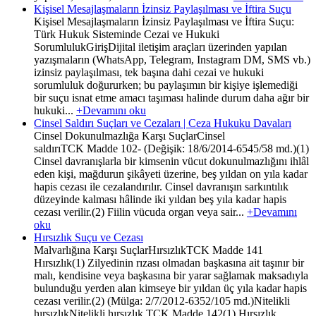
Kişisel Mesajlaşmaların İzinsiz Paylaşılması ve İftira Suçu
Kişisel Mesajlaşmaların İzinsiz Paylaşılması ve İftira Suçu:
Türk Hukuk Sisteminde Cezai ve Hukuki
SorumlulukGirişDijital iletişim araçları üzerinden yapılan
yazışmaların (WhatsApp, Telegram, Instagram DM, SMS vb.)
izinsiz paylaşılması, tek başına dahi cezai ve hukuki
sorumluluk doğururken; bu paylaşımın bir kişiye işlemediği
bir suçu isnat etme amacı taşıması halinde durum daha ağır bir
hukuki...
+Devamını oku
Cinsel Saldırı Suçları ve Cezaları | Ceza Hukuku Davaları
Cinsel Dokunulmazlığa Karşı SuçlarCinsel
saldırıTCK Madde 102- (Değişik: 18/6/2014-6545/58 md.)(1)
Cinsel davranışlarla bir kimsenin vücut dokunulmazlığını ihlâl
eden kişi, mağdurun şikâyeti üzerine, beş yıldan on yıla kadar
hapis cezası ile cezalandırılır. Cinsel davranışın sarkıntılık
düzeyinde kalması hâlinde iki yıldan beş yıla kadar hapis
cezası verilir.(2) Fiilin vücuda organ veya sair...
+Devamını
oku
Hırsızlık Suçu ve Cezası
Malvarlığına Karşı SuçlarHırsızlıkTCK Madde 141
Hırsızlık(1) Zilyedinin rızası olmadan başkasına ait taşınır bir
malı, kendisine veya başkasına bir yarar sağlamak maksadıyla
bulunduğu yerden alan kimseye bir yıldan üç yıla kadar hapis
cezası verilir.(2) (Mülga: 2/7/2012-6352/105 md.)Nitelikli
hırsızlıkNitelikli hırsızlık TCK Madde 142(1) Hırsızlık