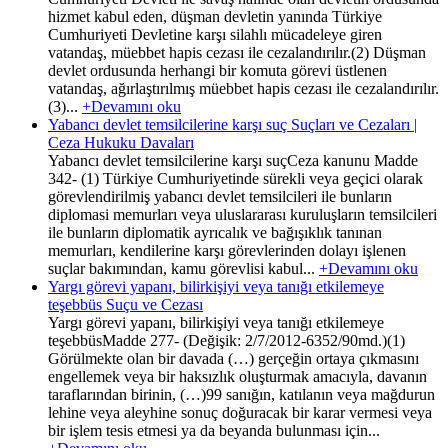
hizmet kabul eden, düşman devletin yanında Türkiye
Cumhuriyeti Devletine karşı silahlı mücadeleye giren
vatandaş, müebbet hapis cezası ile cezalandırılır.(2) Düşman
devlet ordusunda herhangi bir komuta görevi üstlenen
vatandaş, ağırlaştırılmış müebbet hapis cezası ile cezalandırılır.
(3)...
+Devamını oku
Yabancı devlet temsilcilerine karşı suç Suçları ve Cezaları |
Ceza Hukuku Davaları
Yabancı devlet temsilcilerine karşı suçCeza kanunu Madde
342- (1) Türkiye Cumhuriyetinde sürekli veya geçici olarak
görevlendirilmiş yabancı devlet temsilcileri ile bunların
diplomasi memurları veya uluslararası kuruluşların temsilcileri
ile bunların diplomatik ayrıcalık ve bağışıklık tanınan
memurları, kendilerine karşı görevlerinden dolayı işlenen
suçlar bakımından, kamu görevlisi kabul...
+Devamını oku
Yargı görevi yapanı, bilirkişiyi veya tanığı etkilemeye
teşebbüs Suçu ve Cezası
Yargı görevi yapanı, bilirkişiyi veya tanığı etkilemeye
teşebbüsMadde 277- (Değişik: 2/7/2012-6352/90md.)(1)
Görülmekte olan bir davada (…) gerçeğin ortaya çıkmasını
engellemek veya bir haksızlık oluşturmak amacıyla, davanın
taraflarından birinin, (…)99 sanığın, katılanın veya mağdurun
lehine veya aleyhine sonuç doğuracak bir karar vermesi veya
bir işlem tesis etmesi ya da beyanda bulunması için...