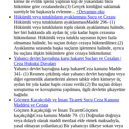
kimse ile evlilik işlemi yaptıran kişi de yukarıdaki fıkra
hükmüne göre cezalandırılır.(3) Gerçek kimliğini saklamak
suretiyle bir başkasıyla evlenme...
+Devamını oku
Hükümlü veya tutukluların ayaklanması Suçu ve Cezası
Hükümlü veya tutukluların ayaklanmasıMadde 296- (1)
Hükümlü veya tutukluların toplu olarak ayaklanması halinde,
her biri hakkında altı aydan üç yıla kadar hapis cezasına
hükmolunur. Hükümlü veya tutuklu sayısının üçten fazla
olmaması halinde, bu suçtan dolayı cezaya hükmedilmez.(2)
Ayaklanma sırasında başka suçların işlenmesi halinde, ayrıca
bu suçlara ilişkin hükümlere göre cezaya hükmolunur.
Yabancı devlet bayrağına karşı hakaret Suçları ve Cezaları |
Ceza Hukuku Davaları
Yabancı devlet bayrağına karşı hakaretCeza kanunu Madde
341- (1) Resmen çekilmiş olan yabancı devlet bayrağını veya
diğer egemenlik alametlerini alenen tahkir eden kimseye üç
aydan bir yıla kadar hapis cezası verilir.(2) Bu suçtan dolayı
soruşturma ve kovuşturma yapılması, ilgili devletin şikayetine
bağlıdır.
Göçmen Kaçakçılığı ve İnsan Ticareti Suçu Ceza Kanunu
Maddesi ve Cezası
Göçmen Kaçakçılığı ve İnsan TicaretiGöçmen
kaçakçılığıCeza kanunu Madde 79- (1) Doğrudan doğruya
veya dolaylı olarak maddi menfaat elde etmek maksadıyla,
yasal olmayan yollardan;a) Bir yabancıyı ülkeye sokan veya