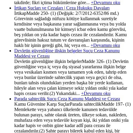
takdirde; fikri içtima hükümlerine göre...
+Devamını oku
İrtikap Suçları ve Cezaları | Ceza Hukuku Davaları
İrtikapMadde 250- (1) (Değişik: 2/7/2012-6352/86 md.)
Görevinin sağladığı nüfuzu kötüye kullanmak suretiyle
kendisine veya başkasına yarar sağlanmasına veya bu yolda
vaatte bulunulmasına bir kimseyi icbar eden kamu görevlisi,
beş yıldan on yıla kadar hapis cezası ile cezalandırılır. Kamu
görevlisinin haksız tutum ve davranışları karşısında, kişinin
haklı bir işinin gereği gibi, hiç veya en...
+Devamını oku
Devletin güvenliğine ilişkin belgeler Suçu Ceza Kanunu
Maddesi ve Cezası
Devletin güvenliğine ilişkin belgelerMadde 326- (1) Devletin
güvenliğine veya iç veya dış siyasal yararlarına ilişkin belge
veya vesikaları kısmen veya tamamen yok eden, tahrip eden
veya bunlar üzerinde sahtecilik yapan veya geçici de olsa,
bunları tahsis olundukları yerden başka bir yerde kullanan,
hileyle alan veya çalan kimseye sekiz yıldan oniki yıla kadar
hapis cezası verilir.(2) Yukarıdaki...
+Devamını oku
Parada sahtecilik Suçu Ceza Kanunu Maddesi ve Cezası
Kamu Güvenine Karşı SuçlarParada sahtecilikMadde 197- (1)
Memlekette veya yabancı ülkelerde kanunen tedavülde
bulunan parayı, sahte olarak üreten, ülkeye sokan, nakleden,
muhafaza eden veya tedavüle koyan kişi, iki yıldan oniki yıla
kadar hapis ve onbin güne kadar adlî para cezası ile
cezalandırılır.(2) Sahte parayı bilerek kabul eden kişi, bir