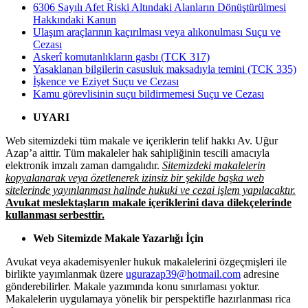
6306 Sayılı Afet Riski Altındaki Alanların Dönüştürülmesi
Hakkındaki Kanun
Ulaşım araçlarının kaçırılması veya alıkonulması Suçu ve
Cezası
Askerî komutanlıkların gasbı (TCK 317)
Yasaklanan bilgilerin casusluk maksadıyla temini (TCK 335)
İşkence ve Eziyet Suçu ve Cezası
Kamu görevlisinin suçu bildirmemesi Suçu ve Cezası
UYARI
Web sitemizdeki tüm makale ve içeriklerin telif hakkı Av. Uğur
Azap’a aittir. Tüm makaleler hak sahipliğinin tescili amacıyla
elektronik imzalı zaman damgalıdır.
Sitemizdeki makalelerin
kopyalanarak veya özetlenerek izinsiz bir şekilde başka web
sitelerinde yayınlanması halinde hukuki ve cezai işlem yapılacaktır.
Avukat meslektaşların makale içeriklerini dava dilekçelerinde
kullanması serbesttir.
Web Sitemizde Makale Yazarlığı İçin
Avukat veya akademisyenler hukuk makalelerini özgeçmişleri ile
birlikte yayımlanmak üzere
ugurazap39@hotmail.com
adresine
gönderebilirler. Makale yazımında konu sınırlaması yoktur.
Makalelerin uygulamaya yönelik bir perspektifle hazırlanması rica