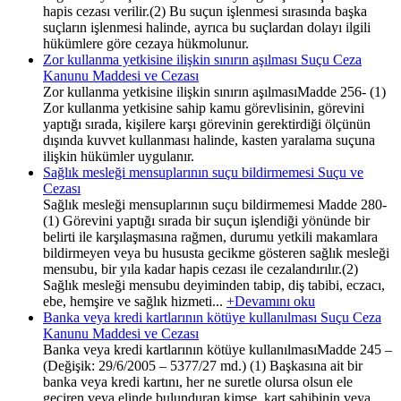
hapis cezası verilir.(2) Bu suçun işlenmesi sırasında başka
suçların işlenmesi halinde, ayrıca bu suçlardan dolayı ilgili
hükümlere göre cezaya hükmolunur.
Zor kullanma yetkisine ilişkin sınırın aşılması Suçu Ceza
Kanunu Maddesi ve Cezası
Zor kullanma yetkisine ilişkin sınırın aşılmasıMadde 256- (1)
Zor kullanma yetkisine sahip kamu görevlisinin, görevini
yaptığı sırada, kişilere karşı görevinin gerektirdiği ölçünün
dışında kuvvet kullanması halinde, kasten yaralama suçuna
ilişkin hükümler uygulanır.
Sağlık mesleği mensuplarının suçu bildirmemesi Suçu ve
Cezası
Sağlık mesleği mensuplarının suçu bildirmemesi Madde 280-
(1) Görevini yaptığı sırada bir suçun işlendiği yönünde bir
belirti ile karşılaşmasına rağmen, durumu yetkili makamlara
bildirmeyen veya bu hususta gecikme gösteren sağlık mesleği
mensubu, bir yıla kadar hapis cezası ile cezalandırılır.(2)
Sağlık mesleği mensubu deyiminden tabip, diş tabibi, eczacı,
ebe, hemşire ve sağlık hizmeti...
+Devamını oku
Banka veya kredi kartlarının kötüye kullanılması Suçu Ceza
Kanunu Maddesi ve Cezası
Banka veya kredi kartlarının kötüye kullanılmasıMadde 245 –
(Değişik: 29/6/2005 – 5377/27 md.) (1) Başkasına ait bir
banka veya kredi kartını, her ne suretle olursa olsun ele
geçiren veya elinde bulunduran kimse, kart sahibinin veya