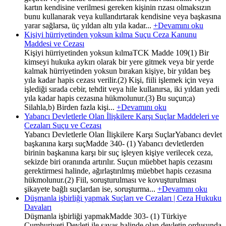
kartın kendisine verilmesi gereken kişinin rızası olmaksızın
bunu kullanarak veya kullandırtarak kendisine veya başkasına
yarar sağlarsa, üç yıldan altı yıla kadar...
+Devamını oku
Kişiyi hürriyetinden yoksun kılma Suçu Ceza Kanunu
Maddesi ve Cezası
Kişiyi hürriyetinden yoksun kılmaTCK Madde 109(1) Bir
kimseyi hukuka aykırı olarak bir yere gitmek veya bir yerde
kalmak hürriyetinden yoksun bırakan kişiye, bir yıldan beş
yıla kadar hapis cezası verilir.(2) Kişi, fiili işlemek için veya
işlediği sırada cebir, tehdit veya hile kullanırsa, iki yıldan yedi
yıla kadar hapis cezasına hükmolunur.(3) Bu suçun;a)
Silahla,b) Birden fazla kişi...
+Devamını oku
Yabancı Devletlerle Olan İlişkilere Karşı Suçlar Maddeleri ve
Cezaları Suçu ve Cezası
Yabancı Devletlerle Olan İlişkilere Karşı SuçlarYabancı devlet
başkanına karşı suçMadde 340- (1) Yabancı devletlerden
birinin başkanına karşı bir suç işleyen kişiye verilecek ceza,
sekizde biri oranında artırılır. Suçun müebbet hapis cezasını
gerektirmesi halinde, ağırlaştırılmış müebbet hapis cezasına
hükmolunur.(2) Fiil, soruşturulması ve kovuşturulması
şikayete bağlı suçlardan ise, soruşturma...
+Devamını oku
Düşmanla işbirliği yapmak Suçları ve Cezaları | Ceza Hukuku
Davaları
Düşmanla işbirliği yapmakMadde 303- (1) Türkiye
Cumhuriyeti Devleti ile savaş halinde olan devletin ordusunda