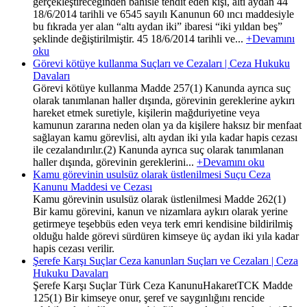
gerçekleştireceğinden bahisle tehdit eden kişi, altı aydan 44
18/6/2014 tarihli ve 6545 sayılı Kanunun 60 ıncı maddesiyle
bu fıkrada yer alan “altı aydan iki” ibaresi “iki yıldan beş”
şeklinde değiştirilmiştir. 45 18/6/2014 tarihli ve...
+Devamını
oku
Görevi kötüye kullanma Suçları ve Cezaları | Ceza Hukuku
Davaları
Görevi kötüye kullanma Madde 257(1) Kanunda ayrıca suç
olarak tanımlanan haller dışında, görevinin gereklerine aykırı
hareket etmek suretiyle, kişilerin mağduriyetine veya
kamunun zararına neden olan ya da kişilere haksız bir menfaat
sağlayan kamu görevlisi, altı aydan iki yıla kadar hapis cezası
ile cezalandırılır.(2) Kanunda ayrıca suç olarak tanımlanan
haller dışında, görevinin gereklerini...
+Devamını oku
Kamu görevinin usulsüz olarak üstlenilmesi Suçu Ceza
Kanunu Maddesi ve Cezası
Kamu görevinin usulsüz olarak üstlenilmesi Madde 262(1)
Bir kamu görevini, kanun ve nizamlara aykırı olarak yerine
getirmeye teşebbüs eden veya terk emri kendisine bildirilmiş
olduğu halde görevi sürdüren kimseye üç aydan iki yıla kadar
hapis cezası verilir.
Şerefe Karşı Suçlar Ceza kanunları Suçları ve Cezaları | Ceza
Hukuku Davaları
Şerefe Karşı Suçlar Türk Ceza KanunuHakaretTCK Madde
125(1) Bir kimseye onur, şeref ve saygınlığını rencide