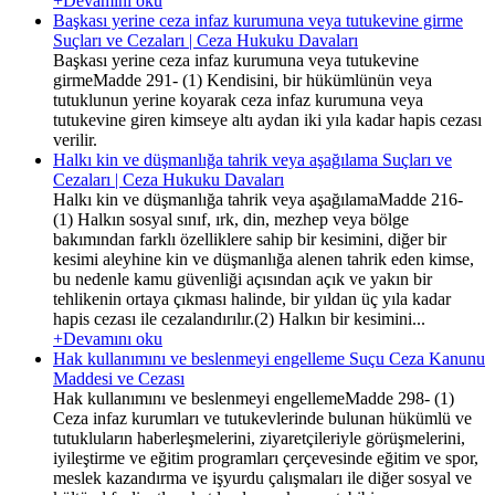
+Devamını oku
Başkası yerine ceza infaz kurumuna veya tutukevine girme
Suçları ve Cezaları | Ceza Hukuku Davaları
Başkası yerine ceza infaz kurumuna veya tutukevine
girmeMadde 291- (1) Kendisini, bir hükümlünün veya
tutuklunun yerine koyarak ceza infaz kurumuna veya
tutukevine giren kimseye altı aydan iki yıla kadar hapis cezası
verilir.
Halkı kin ve düşmanlığa tahrik veya aşağılama Suçları ve
Cezaları | Ceza Hukuku Davaları
Halkı kin ve düşmanlığa tahrik veya aşağılamaMadde 216-
(1) Halkın sosyal sınıf, ırk, din, mezhep veya bölge
bakımından farklı özelliklere sahip bir kesimini, diğer bir
kesimi aleyhine kin ve düşmanlığa alenen tahrik eden kimse,
bu nedenle kamu güvenliği açısından açık ve yakın bir
tehlikenin ortaya çıkması halinde, bir yıldan üç yıla kadar
hapis cezası ile cezalandırılır.(2) Halkın bir kesimini...
+Devamını oku
Hak kullanımını ve beslenmeyi engelleme Suçu Ceza Kanunu
Maddesi ve Cezası
Hak kullanımını ve beslenmeyi engellemeMadde 298- (1)
Ceza infaz kurumları ve tutukevlerinde bulunan hükümlü ve
tutukluların haberleşmelerini, ziyaretçileriyle görüşmelerini,
iyileştirme ve eğitim programları çerçevesinde eğitim ve spor,
meslek kazandırma ve işyurdu çalışmaları ile diğer sosyal ve