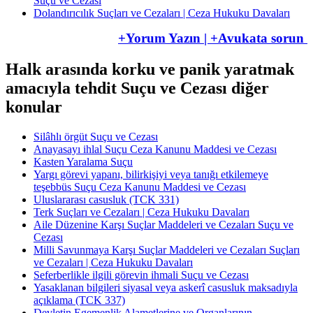
Suçu ve Cezası
Dolandırıcılık Suçları ve Cezaları | Ceza Hukuku Davaları
+Yorum Yazın | +Avukata sorun
Halk arasında korku ve panik yaratmak
amacıyla tehdit Suçu ve Cezası diğer
konular
Silâhlı örgüt Suçu ve Cezası
Anayasayı ihlal Suçu Ceza Kanunu Maddesi ve Cezası
Kasten Yaralama Suçu
Yargı görevi yapanı, bilirkişiyi veya tanığı etkilemeye
teşebbüs Suçu Ceza Kanunu Maddesi ve Cezası
Uluslararası casusluk (TCK 331)
Terk Suçları ve Cezaları | Ceza Hukuku Davaları
Aile Düzenine Karşı Suçlar Maddeleri ve Cezaları Suçu ve
Cezası
Milli Savunmaya Karşı Suçlar Maddeleri ve Cezaları Suçları
ve Cezaları | Ceza Hukuku Davaları
Seferberlikle ilgili görevin ihmali Suçu ve Cezası
Yasaklanan bilgileri siyasal veya askerî casusluk maksadıyla
açıklama (TCK 337)
Devletin Egemenlik Alametlerine ve Organlarının