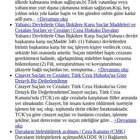
ülkede kalmasına imkan sağlayan,b) Türk vatandaşı veya
yabancının yurt dışına çıkmasına imkan sağlayan,Kişi, beş
yıldan sekiz yıla kadar hapis ve bin günden onbin güne kadar
adlî para...
+Devamını oku
Yabancı Devletlerle Olan İlişkilere Karşı Suçlar Maddeleri ve
Cezaları Suçları ve Cezaları | Ceza Hukuku Davaları
Yabancı Devletlerle Olan İlişkilere Karşı SuçlarYabancı devlet
başkanına karşı suçMadde 340- (1) Yabancı devletlerden
birinin başkanına karşı bir suç işleyen kişiye verilecek ceza,
sekizde biri oranında artırılır. Suçun müebbet hapis cezasını
gerektirmesi halinde, ağırlaştırılmış müebbet hapis cezasına
hükmolunur.(2) Fiil, soruşturulması ve kovuşturulması
şikayete bağlı suçlardan ise, soruşturma...
+Devamını oku
Cinayet Suçları ve Cezaları: Türk Ceza Hukuku'na Göre
Detaylı Bir Değerlendirme
Cinayet Suçları ve Cezaları: Türk Ceza Hukuku'na Göre
Detaylı Bir DeğerlendirmeCinayet suçları, Türk Ceza
Kanunu'nda (TCK) en ağır cezalarla karşılanan fiiller arasında
yer almaktadır. Cinayet, bir insanı kasten öldürmek suretiyle
işlenen bir suç olup, toplumda derin etkiler bırakmaktadır.
TCK'ya göre cinayet suçları ve bunların cezaları, işlenme
şekline, kast derecesine ve suçun niteliğine göre...
+Devamını
oku
Davaların birleştirilerek açılması | Ceza Kanunu (CMK)
Davaların birleştirilerek açılmasıMADDE 9(1) Bağlantılı