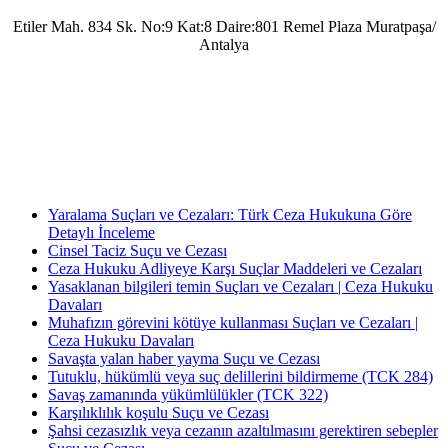
Etiler Mah. 834 Sk. No:9 Kat:8 Daire:801 Remel Plaza Muratpaşa/
Antalya
Antalya Barosu’na kayıtlı olarak mesleki faaliyetlerini sürdürmekte olup, 2022 yılında
Av. Uğur Azap Hukuk Bürosunu kurarak adalete hizmet etmeye devam etmektedir.
Halen, Antalya'da Avukatlık görevini ifa ederek Kamu Hukuku alanında tezli yüksek
lisans çalışmalarını da sürdürmektedir.
Yaralama Suçları ve Cezaları: Türk Ceza Hukukuna Göre
Detaylı İnceleme
Cinsel Taciz Suçu ve Cezası
Ceza Hukuku Adliyeye Karşı Suçlar Maddeleri ve Cezaları
Yasaklanan bilgileri temin Suçları ve Cezaları | Ceza Hukuku
Davaları
Muhafızın görevini kötüye kullanması Suçları ve Cezaları |
Ceza Hukuku Davaları
Savaşta yalan haber yayma Suçu ve Cezası
Tutuklu, hükümlü veya suç delillerini bildirmeme (TCK 284)
Savaş zamanında yükümlülükler (TCK 322)
Karşılıklılık koşulu Suçu ve Cezası
Şahsi cezasızlık veya cezanın azaltılmasını gerektiren sebepler