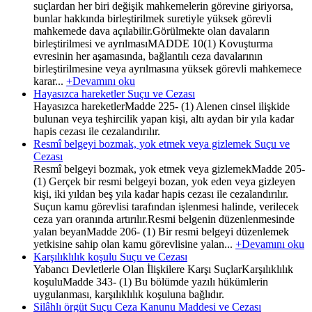
suçlardan her biri değişik mahkemelerin görevine giriyorsa,
bunlar hakkında birleştirilmek suretiyle yüksek görevli
mahkemede dava açılabilir.Görülmekte olan davaların
birleştirilmesi ve ayrılmasıMADDE 10(1) Kovuşturma
evresinin her aşamasında, bağlantılı ceza davalarının
birleştirilmesine veya ayrılmasına yüksek görevli mahkemece
karar...
+Devamını oku
Hayasızca hareketler Suçu ve Cezası
Hayasızca hareketlerMadde 225- (1) Alenen cinsel ilişkide
bulunan veya teşhircilik yapan kişi, altı aydan bir yıla kadar
hapis cezası ile cezalandırılır.
Resmî belgeyi bozmak, yok etmek veya gizlemek Suçu ve
Cezası
Resmî belgeyi bozmak, yok etmek veya gizlemekMadde 205-
(1) Gerçek bir resmi belgeyi bozan, yok eden veya gizleyen
kişi, iki yıldan beş yıla kadar hapis cezası ile cezalandırılır.
Suçun kamu görevlisi tarafından işlenmesi halinde, verilecek
ceza yarı oranında artırılır.Resmi belgenin düzenlenmesinde
yalan beyanMadde 206- (1) Bir resmi belgeyi düzenlemek
yetkisine sahip olan kamu görevlisine yalan...
+Devamını oku
Karşılıklılık koşulu Suçu ve Cezası
Yabancı Devletlerle Olan İlişkilere Karşı SuçlarKarşılıklılık
koşuluMadde 343- (1) Bu bölümde yazılı hükümlerin
uygulanması, karşılıklılık koşuluna bağlıdır.
Silâhlı örgüt Suçu Ceza Kanunu Maddesi ve Cezası