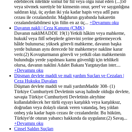
edebilecek nitelikte somut bir fiil veya olgu isnat eden (...)50
veya sövmek suretiyle bir kimsenin onur, şeref ve saygınlığına
saldıran kişi, üç aydan iki yıla kadar hapis veya adlî para
cezası ile cezalandırılır. Mağdurun gıyabında hakaretin
cezalandırılabilmesi için fiilin en az üç...
+Devamını oku
Davanın nakli | Ceza Kanunu (CMK)
Davanın nakliMADDE 19(1) Yetkili hâkim veya mahkeme,
hukukî veya fiilî sebeplerle görevini yerine getiremeyecek
hâlde bulunursa; yüksek görevli mahkeme, davanın başka
yerde bulunan aynı derecede bir mahkemeye nakline karar
verir.(2) Kovuşturmanın görevli ve yetkili olan mahkemenin
bulunduğu yerde yapılması kamu güvenliği için tehlikeli
olursa, davanın naklini Adalet Bakanı Yargıtaydan ister....
+Devamını oku
Düşman devlete maddi ve mali yardım Suçları ve Cezaları |
Ceza Hukuku Davaları
Düşman devlete maddi ve mali yardımMadde 308- (1)
Türkiye Cumhuriyeti Devletinin savaş halinde olduğu devlete,
savaşta Türkiye Cumhuriyeti Devletinin aleyhine
kullanılabilecek her türlü eşyayı karşılıklı veya karşılıksız,
doğrudan veya dolaylı olarak veren vatandaş, beş yıldan
onbeş yıla kadar hapis cezası ile cezalandırılır. Bu hüküm,
Türkiye'de oturan yabancı hakkında da uygulanır.(2) Savaş...
+Devamını oku
Cinsel Saldırı Suçları