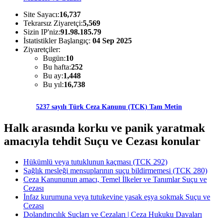
Site Sayacı:
16,737
Tekrarsız Ziyaretçi:
5,569
Sizin IP'niz:
91.98.185.79
İstatistikler Başlangıç:
04 Sep 2025
Ziyaretçiler:
Bugün:
10
Bu hafta:
252
Bu ay:
1,448
Bu yıl:
16,738
5237 sayılı Türk Ceza Kanunu (TCK) Tam Metin
Halk arasında korku ve panik yaratmak
amacıyla tehdit Suçu ve Cezası konular
Hükümlü veya tutuklunun kaçması (TCK 292)
Sağlık mesleği mensuplarının suçu bildirmemesi (TCK 280)
Ceza Kanununun amacı, Temel İlkeler ve Tanımlar Suçu ve
Cezası
İnfaz kurumuna veya tutukevine yasak eşya sokmak Suçu ve
Cezası
Dolandırıcılık Suçları ve Cezaları | Ceza Hukuku Davaları