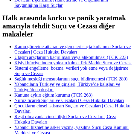
Saygınlığına Karşı Suçlar
Halk arasında korku ve panik yaratmak
amacıyla tehdit Suçu ve Cezası diğer
makaleler
Kamu görevine ait araç ve gereçleri suçta kullanma Suçları ve
Cezaları | Ceza Hukuku Davaları
Ulaşım araçlarının kaçırılması veya alıkonulması (TCK 223)
Kişiyi hürriyetinden yoksun kılma Tck Madde Suçu ve Cezası
Sistemi engelleme, bozma, verileri yok etme veya değiştirme
Suçu ve Cezası
Sağlık mesleği mensuplarının suçu bildirmemesi (TCK 280)
Yabancıların Türkiye’ye girişleri, Türkiye’de kalışları ve
Türkiye’den çıkışları
Kanuna aykırı eğitim kurumu (TCK 263)
Nüfuz ticareti Suçları ve Cezaları | Ceza Hukuku Davaları
Çocukların cinsel istismarı Suçları ve Cezaları | Ceza Hukuku
Davaları
Reşit olmayanla cinsel ilişki Suçları ve Cezaları | Ceza
Hukuku Davaları
Yabancı hizmetine asker yazma, yazılma Suçu Ceza Kanunu
Maddesi ve Cezası