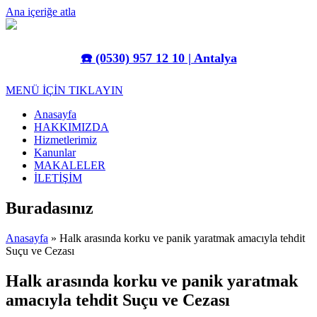
Ana içeriğe atla
☎️
(0530) 957 12 10 | Antalya
MENÜ İÇİN TIKLAYIN
Anasayfa
HAKKIMIZDA
Hizmetlerimiz
Kanunlar
MAKALELER
İLETİŞİM
Buradasınız
Anasayfa
» Halk arasında korku ve panik yaratmak amacıyla tehdit
Suçu ve Cezası
Halk arasında korku ve panik yaratmak
amacıyla tehdit Suçu ve Cezası