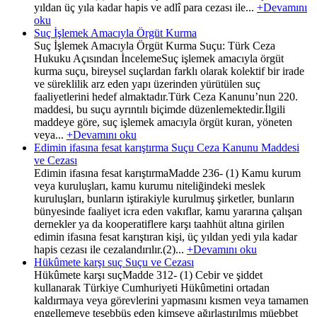
yıldan üç yıla kadar hapis ve adlî para cezası ile...
+Devamını
oku
Suç İşlemek Amacıyla Örgüt Kurma
Suç İşlemek Amacıyla Örgüt Kurma Suçu: Türk Ceza
Hukuku Açısından İncelemeSuç işlemek amacıyla örgüt
kurma suçu, bireysel suçlardan farklı olarak kolektif bir irade
ve süreklilik arz eden yapı üzerinden yürütülen suç
faaliyetlerini hedef almaktadır.Türk Ceza Kanunu’nun 220.
maddesi, bu suçu ayrıntılı biçimde düzenlemektedir.İlgili
maddeye göre, suç işlemek amacıyla örgüt kuran, yöneten
veya...
+Devamını oku
Edimin ifasına fesat karıştırma Suçu Ceza Kanunu Maddesi
ve Cezası
Edimin ifasına fesat karıştırmaMadde 236- (1) Kamu kurum
veya kuruluşları, kamu kurumu niteliğindeki meslek
kuruluşları, bunların iştirakiyle kurulmuş şirketler, bunların
bünyesinde faaliyet icra eden vakıflar, kamu yararına çalışan
dernekler ya da kooperatiflere karşı taahhüt altına girilen
edimin ifasına fesat karıştıran kişi, üç yıldan yedi yıla kadar
hapis cezası ile cezalandırılır.(2)...
+Devamını oku
Hükûmete karşı suç Suçu ve Cezası
Hükûmete karşı suçMadde 312- (1) Cebir ve şiddet
kullanarak Türkiye Cumhuriyeti Hükûmetini ortadan
kaldırmaya veya görevlerini yapmasını kısmen veya tamamen
engellemeye teşebbüs eden kimseye ağırlaştırılmış müebbet