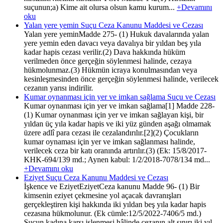
suçunun;a) Kime ait olursa olsun kamu kurum...
+Devamını
oku
Yalan yere yemin Suçu Ceza Kanunu Maddesi ve Cezası
Yalan yere yeminMadde 275- (1) Hukuk davalarında yalan
yere yemin eden davacı veya davalıya bir yıldan beş yıla
kadar hapis cezası verilir.(2) Dava hakkında hüküm
verilmeden önce gerçeğin söylenmesi halinde, cezaya
hükmolunmaz.(3) Hükmün icraya konulmasından veya
kesinleşmesinden önce gerçeğin söylenmesi halinde, verilecek
cezanın yarısı indirilir.
Kumar oynanması için yer ve imkan sağlama Suçu ve Cezası
Kumar oynanması için yer ve imkan sağlama[1] Madde 228-
(1) Kumar oynanması için yer ve imkan sağlayan kişi, bir
yıldan üç yıla kadar hapis ve iki yüz günden aşağı olmamak
üzere adlî para cezası ile cezalandırılır.[2](2) Çocukların
kumar oynaması için yer ve imkan sağlanması halinde,
verilecek ceza bir katı oranında artırılır.(3) (Ek: 15/8/2017-
KHK-694/139 md.; Aynen kabul: 1/2/2018-7078/134 md...
+Devamını oku
Eziyet Suçu Ceza Kanunu Maddesi ve Cezası
İşkence ve EziyetEziyetCeza kanunu Madde 96- (1) Bir
kimsenin eziyet çekmesine yol açacak davranışları
gerçekleştiren kişi hakkında iki yıldan beş yıla kadar hapis
cezasına hükmolunur. (Ek cümle:12/5/2022-7406/5 md.)
Suçun kadına karşı işlenmesi hâlinde cezanın alt sınırı iki yıl