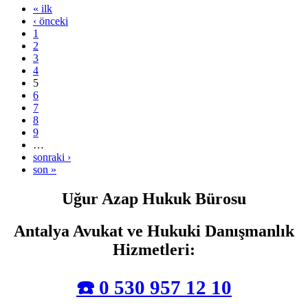
« ilk
‹ önceki
1
2
3
4
5
6
7
8
9
…
sonraki ›
son »
Uğur Azap Hukuk Bürosu
Antalya Avukat ve Hukuki Danışmanlık
Hizmetleri
:
☎️ 0 530 957 12 10