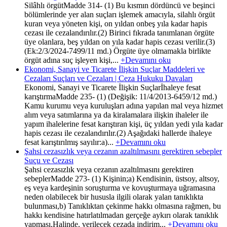
Silâhlı örgütMadde 314- (1) Bu kısmın dördüncü ve beşinci
bölümlerinde yer alan suçları işlemek amacıyla, silahlı örgüt
kuran veya yöneten kişi, on yıldan onbeş yıla kadar hapis
cezası ile cezalandırılır.(2) Birinci fıkrada tanımlanan örgüte
üye olanlara, beş yıldan on yıla kadar hapis cezası verilir.(3)
(Ek:2/3/2024-7499/11 md.) Örgüte üye olmamakla birlikte
örgüt adına suç işleyen kişi,...
+Devamını oku
Ekonomi, Sanayi ve Ticarete İlişkin Suçlar Maddeleri ve
Cezaları Suçları ve Cezaları | Ceza Hukuku Davaları
Ekonomi, Sanayi ve Ticarete İlişkin Suçlarİhaleye fesat
karıştırmaMadde 235- (1) (Değişik: 11/4/2013-6459/12 md.)
Kamu kurumu veya kuruluşları adına yapılan mal veya hizmet
alım veya satımlarına ya da kiralamalara ilişkin ihaleler ile
yapım ihalelerine fesat karıştıran kişi, üç yıldan yedi yıla kadar
hapis cezası ile cezalandırılır.(2) Aşağıdaki hallerde ihaleye
fesat karıştırılmış sayılır:a)...
+Devamını oku
Şahsi cezasızlık veya cezanın azaltılmasını gerektiren sebepler
Suçu ve Cezası
Şahsi cezasızlık veya cezanın azaltılmasını gerektiren
sebeplerMadde 273- (1) Kişinin;a) Kendisinin, üstsoy, altsoy,
eş veya kardeşinin soruşturma ve kovuşturmaya uğramasına
neden olabilecek bir hususla ilgili olarak yalan tanıklıkta
bulunması,b) Tanıklıktan çekinme hakkı olmasına rağmen, bu
hakkı kendisine hatırlatılmadan gerçeğe aykırı olarak tanıklık
yapması,Halinde, verilecek cezada indirim...
+Devamını oku