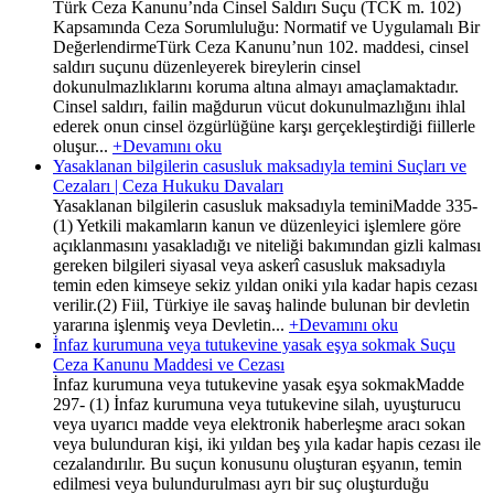
Türk Ceza Kanunu’nda Cinsel Saldırı Suçu (TCK m. 102)
Kapsamında Ceza Sorumluluğu: Normatif ve Uygulamalı Bir
DeğerlendirmeTürk Ceza Kanunu’nun 102. maddesi, cinsel
saldırı suçunu düzenleyerek bireylerin cinsel
dokunulmazlıklarını koruma altına almayı amaçlamaktadır.
Cinsel saldırı, failin mağdurun vücut dokunulmazlığını ihlal
ederek onun cinsel özgürlüğüne karşı gerçekleştirdiği fiillerle
oluşur...
+Devamını oku
Yasaklanan bilgilerin casusluk maksadıyla temini Suçları ve
Cezaları | Ceza Hukuku Davaları
Yasaklanan bilgilerin casusluk maksadıyla teminiMadde 335-
(1) Yetkili makamların kanun ve düzenleyici işlemlere göre
açıklanmasını yasakladığı ve niteliği bakımından gizli kalması
gereken bilgileri siyasal veya askerî casusluk maksadıyla
temin eden kimseye sekiz yıldan oniki yıla kadar hapis cezası
verilir.(2) Fiil, Türkiye ile savaş halinde bulunan bir devletin
yararına işlenmiş veya Devletin...
+Devamını oku
İnfaz kurumuna veya tutukevine yasak eşya sokmak Suçu
Ceza Kanunu Maddesi ve Cezası
İnfaz kurumuna veya tutukevine yasak eşya sokmakMadde
297- (1) İnfaz kurumuna veya tutukevine silah, uyuşturucu
veya uyarıcı madde veya elektronik haberleşme aracı sokan
veya bulunduran kişi, iki yıldan beş yıla kadar hapis cezası ile
cezalandırılır. Bu suçun konusunu oluşturan eşyanın, temin
edilmesi veya bulundurulması ayrı bir suç oluşturduğu