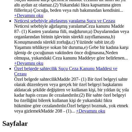
altı aydan az olamaz.(2) Yukarıdaki fıkra kapsamına giren
fiillerin;a) Çocuğa, beden veya ruh bakımından kendisini...
+Devamını oku
Neticesi sebebiyle ağırlaşmış yaralama Suçu ve Cezası
Neticesi sebebiyle ağırlaşmış yaralamaCeza kanunu Madde
87- (1) Kasten yaralama fiili, mağdurun;a) Duyularından veya
organlarından birinin işlevinin sürekli zayıflamasına,b)
Konuşmasında sürekli zorluğa,c) Yüzünde sabit ize,d)
Yaşamını tehlikeye sokan bir duruma,e) Gebe bir kadına karşı
işlenip de çocuğunun vaktinden önce doğmasına,Neden
olmuşsa, yukarıdaki Ceza kanunu Maddeye göre belirlenen...
+Devamını oku
Özel belgede sahtecilik Suçu Ceza Kanunu Maddesi ve
Cezası
Özel belgede sahtecilikMadde 207- (1) Bir özel belgeyi sahte
olarak düzenleyen veya gerçek bir özel belgeyi başkalarını
aldatacak şekilde değiştiren ve kullanan kişi, bir yıldan üç yıla
kadar hapis cezası ile cezalandırılır.(2) Bir sahte özel belgeyi
bu özelliğini bilerek kullanan kişi de yukarıdaki fıkra
hükmüne göre cezalandırılır.Özel belgeyi bozmak, yok etmek
veya gizlemekMadde 208 - (1)...
+Devamını oku
Sayfalar