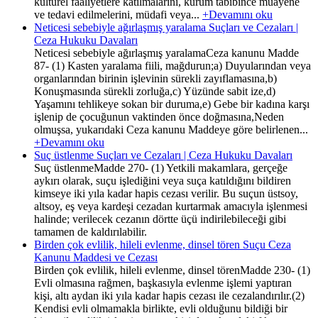
kültürel faaliyetlere katılmalarını, kurum tabibince muayene
ve tedavi edilmelerini, müdafi veya...
+Devamını oku
Neticesi sebebiyle ağırlaşmış yaralama Suçları ve Cezaları |
Ceza Hukuku Davaları
Neticesi sebebiyle ağırlaşmış yaralamaCeza kanunu Madde
87- (1) Kasten yaralama fiili, mağdurun;a) Duyularından veya
organlarından birinin işlevinin sürekli zayıflamasına,b)
Konuşmasında sürekli zorluğa,c) Yüzünde sabit ize,d)
Yaşamını tehlikeye sokan bir duruma,e) Gebe bir kadına karşı
işlenip de çocuğunun vaktinden önce doğmasına,Neden
olmuşsa, yukarıdaki Ceza kanunu Maddeye göre belirlenen...
+Devamını oku
Suç üstlenme Suçları ve Cezaları | Ceza Hukuku Davaları
Suç üstlenmeMadde 270- (1) Yetkili makamlara, gerçeğe
aykırı olarak, suçu işlediğini veya suça katıldığını bildiren
kimseye iki yıla kadar hapis cezası verilir. Bu suçun üstsoy,
altsoy, eş veya kardeşi cezadan kurtarmak amacıyla işlenmesi
halinde; verilecek cezanın dörtte üçü indirilebileceği gibi
tamamen de kaldırılabilir.
Birden çok evlilik, hileli evlenme, dinsel tören Suçu Ceza
Kanunu Maddesi ve Cezası
Birden çok evlilik, hileli evlenme, dinsel törenMadde 230- (1)
Evli olmasına rağmen, başkasıyla evlenme işlemi yaptıran
kişi, altı aydan iki yıla kadar hapis cezası ile cezalandırılır.(2)
Kendisi evli olmamakla birlikte, evli olduğunu bildiği bir