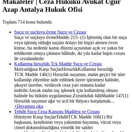
Makaleler | Ceza Hukuku Avukat Uğur
Azap Antalya Hukuk Ofisi
Toplam 714 konu bulundu
Suçu ve suçluyu övme Suçu ve Cezası
Suçu ve suçluyu övmeMadde 215- (1) İşlenmiş olan bir suçu
veya işlemiş olduğu suçtan dolayı bir kişiyi alenen öven
kimse, bu nedenle kamu düzeni açısından açık ve yakın bir
tehlikenin ortaya çıkması hâlinde, iki yıla kadar hapis cezası
ile cezalandırılır.
Kullanma hırsızlığı Tck Madde Suçu ve Cezası
Malvarlığına Karşı SuçlarHırsızlıkKullanma hırsızlığı
TCK Madde 146(1) Hırsızlık suçunun, malın geçici bir süre
kullanılıp zilyedine iade edilmek üzere işlenmesi halinde,
şikayet üzerine, verilecek ceza yarı oranına kadar
indirilir.Ancak malın suç işlemek için kullanılmış olması
halinde bu hüküm uygulanmaz.Zorunluluk hâliMadde 147(1)
Hırsızlık suçunun ağır ve acil bir ihtiyacı karşılamak...
+Devamını oku
Tehdit Suçu Ceza Kanunu Maddesi ve Cezası
Hürriyete Karşı SuçlarTehditTCK Madde 106(1) Bir
başkasını, kendisinin veya yakınının hayatına, vücut veya
cinsel dokunulmazlığına yönelik bir saldırı