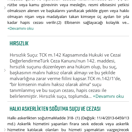
rütbe veya kamu görevinin veya mesleğin, resmi elbisesini yetkisi
olmaksızın alenen ve başkalarını yanıltacak şekilde giyen veya hakkı
olmayan nişan veya madalyaları takan kimseye üç aydan bir yıla
kadar hapis cezası verilir.(2) Elbisenin sağlayacağı kolaylık ve...
+Devamını oku
HIRSIZLIK
Hırsızlık Suçu: TCK m.142 Kapsamında Hukuki ve Cezai
DeğerlendirmeTürk Ceza Kanunu’nun 142. maddesi,
hırsızlık suçunu düzenleyen ana hüküm olup, bu suç,
başkasının malını haksız olarak almayı ve bu şekilde
malvarlığına zarar verme fiilini kapsar.TCK m.142/1’de,
“bir kimsenin malını haksız olarak alma” suçu
tanımlanmış ve bu suçun cezası, hapis cezası ile
belirlenmiştir. Hırsızlık suçu, toplumda...
+Devamını oku
HALKI ASKERLIKTEN SOĞUTMA SUÇU VE CEZASI
Halkı askerlikten soğutmaMadde 318- (1) (Değişik: 11/4/2013-6459/13
md.) Askerlik hizmetini yapanları firara sevk edecek veya askerlik
hizmetine katılacak olanları bu hizmeti yapmaktan vazgeçirecek