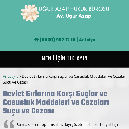
Ana içeriğe atla
☎️
(0530) 957 12 10 | Antalya
MENÜ İÇİN TIKLAYIN
Buradasınız
Anasayfa
» Devlet Sırlarına Karşı Suçlar ve Casusluk Maddeleri ve Cezaları
Suçu ve Cezası
Devlet Sırlarına Karşı Suçlar ve
Casusluk Maddeleri ve Cezaları
Suçu ve Cezası
Bu makaleler, toplumsal faydayı gözeten bilimsel bir yaklaşım