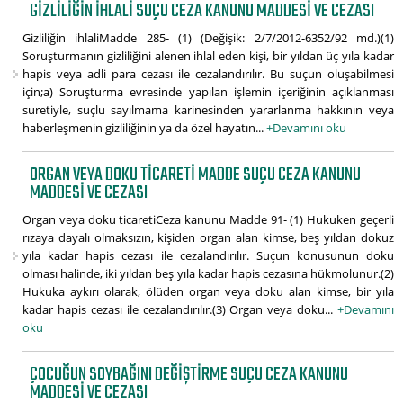
GIZLILIĞIN IHLALI SUÇU CEZA KANUNU MADDESI VE CEZASI
Gizliliğin ihlaliMadde 285- (1) (Değişik: 2/7/2012-6352/92 md.)(1)
Soruşturmanın gizliliğini alenen ihlal eden kişi, bir yıldan üç yıla kadar
hapis veya adli para cezası ile cezalandırılır. Bu suçun oluşabilmesi
için;a) Soruşturma evresinde yapılan işlemin içeriğinin açıklanması
suretiyle, suçlu sayılmama karinesinden yararlanma hakkının veya
haberleşmenin gizliliğinin ya da özel hayatın...
+Devamını oku
ORGAN VEYA DOKU TICARETI MADDE SUÇU CEZA KANUNU
MADDESI VE CEZASI
Organ veya doku ticaretiCeza kanunu Madde 91- (1) Hukuken geçerli
rızaya dayalı olmaksızın, kişiden organ alan kimse, beş yıldan dokuz
yıla kadar hapis cezası ile cezalandırılır. Suçun konusunun doku
olması halinde, iki yıldan beş yıla kadar hapis cezasına hükmolunur.(2)
Hukuka aykırı olarak, ölüden organ veya doku alan kimse, bir yıla
kadar hapis cezası ile cezalandırılır.(3) Organ veya doku...
+Devamını
oku
ÇOCUĞUN SOYBAĞINI DEĞIŞTIRME SUÇU CEZA KANUNU
MADDESI VE CEZASI