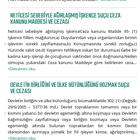
NETICESI SEBEBIYLE AĞIRLAŞMIŞ IŞKENCE SUÇU CEZA
KANUNU MADDESI VE CEZASI
Neticesi sebebiyle ağırlaşmış işkenceCeza kanunu Madde 95- (1)
İşkence fiilleri, mağdurun;a) Duyularından veya organlarından birinin
işlevinin sürekli zayıflamasına,b) Konuşmasında sürekli zorluğa,c)
Yüzünde sabit ize,d) Yaşamını tehlikeye sokan bir duruma,e) Gebe bir
kadına karşı işlenip de çocuğunun vaktinden önce doğmasına,Neden
olmuşsa, yukarıdaki Ceza kanunu Maddeye göre belirlenen ceza,...
+Devamını oku
DEVLETIN BIRLIĞINI VE ÜLKE BÜTÜNLÜĞÜNÜ BOZMAK SUÇU
VE CEZASI
Devletin birliğini ve ülke bütünlüğünü bozmakMadde 302- (1) (Değişik:
29/6/2005 – 5377/36 md.) Devlet topraklarının tamamını veya bir
kısmını yabancı bir devletin egemenliği altına koymaya veya Devletin
bağımsızlığını zayıflatmaya veya birliğini bozmaya veya Devletin
egemenliği altında bulunan topraklardan bir kısmını Devlet
idaresinden ayırmaya yönelik bir fiil işleyen kimse, ağırlaştırılmış...
+Devamını oku