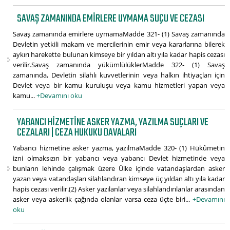
SAVAŞ ZAMANINDA EMIRLERE UYMAMA SUÇU VE CEZASI
Savaş zamanında emirlere uymamaMadde 321- (1) Savaş zamanında
Devletin yetkili makam ve mercilerinin emir veya kararlarına bilerek
aykırı harekette bulunan kimseye bir yıldan altı yıla kadar hapis cezası
verilir.Savaş zamanında yükümlülüklerMadde 322- (1) Savaş
zamanında, Devletin silahlı kuvvetlerinin veya halkın ihtiyaçları için
Devlet veya bir kamu kuruluşu veya kamu hizmetleri yapan veya
kamu...
+Devamını oku
YABANCI HIZMETINE ASKER YAZMA, YAZILMA SUÇLARI VE
CEZALARI | CEZA HUKUKU DAVALARI
Yabancı hizmetine asker yazma, yazılmaMadde 320- (1) Hükûmetin
izni olmaksızın bir yabancı veya yabancı Devlet hizmetinde veya
bunların lehinde çalışmak üzere Ülke içinde vatandaşlardan asker
yazan veya vatandaşları silahlandıran kimseye üç yıldan altı yıla kadar
hapis cezası verilir.(2) Asker yazılanlar veya silahlandırılanlar arasından
asker veya askerlik çağında olanlar varsa ceza üçte biri...
+Devamını
oku