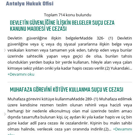
Antalya Hukuk Ofisi
Toplam 714 konu bulundu
DEVLETIN GÜVENLIĞINE ILIŞKIN BELGELER SUÇU CEZA
KANUNU MADDESI VE CEZASI
Devletin güvenliğine ilişkin belgelerMadde 326- (1) Devletin
güvenliğine veya iç veya dış siyasal yararlarına ilişkin belge veya
vesikaları kısmen veya tamamen yok eden, tahrip eden veya bunlar
üzerinde sahtecilik yapan veya geçici de olsa, bunları tahsis
olundukları yerden başka bir yerde kullanan, hileyle alan veya çalan
kimseye sekiz yıldan oniki yıla kadar hapis cezası verilir.(2) Yukarıdaki...
+Devamını oku
MUHAFAZA GÖREVINI KÖTÜYE KULLANMA SUÇU VE CEZASI
Muhafaza görevini kötüye kullanmaMadde 289- (1) Muhafaza edilmek
üzere kendisine resmen teslim olunan rehinli veya hacizli veya
herhangi bir nedenle elkonulmuş olan mal üzerinde teslim amacı
dışında tasarrufta bulunan kişi, üç aydan iki yıla kadar hapis ve üç bin
güne kadar adlî para cezası ile cezalandırılır. Kişinin bu malın sahibi
olması halinde, verilecek ceza yarı oranında indirilir.(2)...
+Devamını
oku