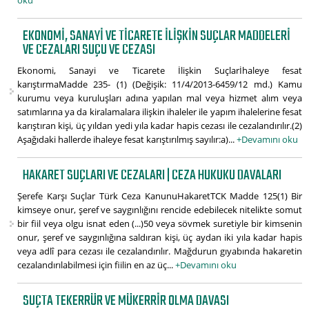
EKONOMI, SANAYI VE TICARETE İLIŞKIN SUÇLAR MADDELERI
VE CEZALARI SUÇU VE CEZASI
Ekonomi, Sanayi ve Ticarete İlişkin Suçlarİhaleye fesat
karıştırmaMadde 235- (1) (Değişik: 11/4/2013-6459/12 md.) Kamu
kurumu veya kuruluşları adına yapılan mal veya hizmet alım veya
satımlarına ya da kiralamalara ilişkin ihaleler ile yapım ihalelerine fesat
karıştıran kişi, üç yıldan yedi yıla kadar hapis cezası ile cezalandırılır.(2)
Aşağıdaki hallerde ihaleye fesat karıştırılmış sayılır:a)...
+Devamını oku
HAKARET SUÇLARI VE CEZALARI | CEZA HUKUKU DAVALARI
Şerefe Karşı Suçlar Türk Ceza KanunuHakaretTCK Madde 125(1) Bir
kimseye onur, şeref ve saygınlığını rencide edebilecek nitelikte somut
bir fiil veya olgu isnat eden (...)50 veya sövmek suretiyle bir kimsenin
onur, şeref ve saygınlığına saldıran kişi, üç aydan iki yıla kadar hapis
veya adlî para cezası ile cezalandırılır. Mağdurun gıyabında hakaretin
cezalandırılabilmesi için fiilin en az üç...
+Devamını oku
SUÇTA TEKERRÜR VE MÜKERRIR OLMA DAVASI