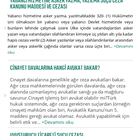
YABANCI HIZMETINE ASKER YAZMA, YAZILMA SUÇU CEZA
KANUNU MADDESI VE CEZASI
Yabancı hizmetine asker yazma, yazılmaMadde 320- (1) Hükûmetin
izni olmaksızın bir yabancı veya yabancı Devlet hizmetinde veya
bunların lehinde çalışmak üzere Ülke içinde vatandaşlardan asker
yazan veya vatandaşları silahlandıran kimseye üç yıldan altı yıla kadar
hapis cezası verilir.(2) Asker yazılanlar veya silahlandırılanlar arasından
asker veya askerlik çağında olanlar varsa ceza üçte biri...
+Devamını
oku
CINAYET DAVALARINA HANGI AVUKAT BAKAR?
Cinayet davalarına genellikle ağır ceza avukatları bakar.
Ağır ceza mahkemelerinde görülen davalarda, ağır ceza
alanında uzmanlaşmış avukatlar sanığı ya da mağduru
savunur.Cinayet işlemiş biri avukat olabilir mi?Türk
hukuk sisteminde, ağır ceza gerektiren suçlardan (örneğin
cinayet) mahkûm olan biri, Avukatlık Kanunu’nun 5.
maddesi gereği avukat olamaz. Avukatlık yapabilmek için
belirli etik ve...
+Devamını oku
UYUŞTURUCU TICARETI SUÇU CEZASI