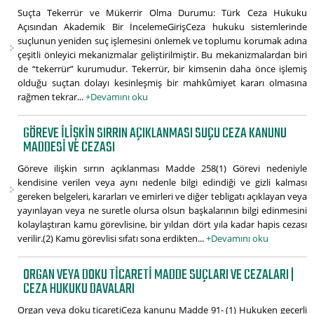
Suçta Tekerrür ve Mükerrir Olma Durumu: Türk Ceza Hukuku
Açısından Akademik Bir İncelemeGirişCeza hukuku sistemlerinde
suçlunun yeniden suç işlemesini önlemek ve toplumu korumak adına
çeşitli önleyici mekanizmalar geliştirilmiştir. Bu mekanizmalardan biri
de “tekerrür” kurumudur. Tekerrür, bir kimsenin daha önce işlemiş
olduğu suçtan dolayı kesinleşmiş bir mahkûmiyet kararı olmasına
rağmen tekrar...
+Devamını oku
GÖREVE ILIŞKIN SIRRIN AÇIKLANMASI SUÇU CEZA KANUNU
MADDESI VE CEZASI
Göreve ilişkin sırrın açıklanması Madde 258(1) Görevi nedeniyle
kendisine verilen veya aynı nedenle bilgi edindiği ve gizli kalması
gereken belgeleri, kararları ve emirleri ve diğer tebligatı açıklayan veya
yayınlayan veya ne suretle olursa olsun başkalarının bilgi edinmesini
kolaylaştıran kamu görevlisine, bir yıldan dört yıla kadar hapis cezası
verilir.(2) Kamu görevlisi sıfatı sona erdikten...
+Devamını oku
ORGAN VEYA DOKU TICARETI MADDE SUÇLARI VE CEZALARI |
CEZA HUKUKU DAVALARI
Organ veya doku ticaretiCeza kanunu Madde 91- (1) Hukuken geçerli