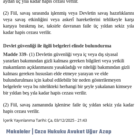
aydan üç yıla kadar hapis cezası verilir.
(2) Fiil, savaş sırasında işlenmiş veya Devletin savaş hazırlıklarını
veya savaş etkinliğini veya askerî hareketlerini tehlikeyle karşı
karşıya bırakmış ise, taksirle davranan faile üç yıldan sekiz yıla
kadar hapis cezası verilir.
Devlet güvenliği ile ilgili belgeleri elinde bulundurma
Madde 339-
(1) Devletin güvenliği veya iç veya dış siyasal
yararları bakımından gizli kalması gereken bilgileri veya yetkili
makamların açıklanmasını yasakladığı ve niteliği bakımından gizli
kalması gereken hususları elde etmeye yarayan ve elde
bulundurulması için kabul edilebilir bir neden gösterilemeyen
belgelerle veya bu nitelikteki herhangi bir şeyle yakalanan kimseye
bir yıldan beş yıla kadar hapis cezası verilir.
(2) Fiil, savaş zamanında işlenirse faile üç yıldan sekiz yıla kadar
hapis cezası verilir.
İçerik Yayınlanma Tarihi: Ça, 03/12/2025 - 21:43
Makaleler | Ceza Hukuku Avukat Uğur Azap