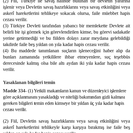
(2) Fiil, Türkiye ile savaş halinde bulunan bir devletin yararına
işlenir veya Devletin savaş hazırlıklarını veya savaş etkinliğini veya
askerî hareketlerini tehlikeye sokacak olursa, faile müebbet hapis
cezası verilir.
(3) Türkiye Devleti tarafından yabancı bir memlekette Devlete ait
belirli bir işi görmek için görevlendirilen kimse, bu görevi sadakatle
yerine getirmediği ve bu fiilden dolayı zarar meydana gelebildiği
takdirde faile beş yıldan on yıla kadar hapis cezası verilir.
(4) Bu maddede tanımlanan suçların işleneceğini haber alıp da
bunları zamanında yetkililere ihbar etmeyenlere, suç teşebbüs
derecesinde kalmış olsa bile altı aydan iki yıla kadar hapis cezası
verilir.
Yasaklanan bilgileri temin
Madde 334-
(1) Yetkili makamların kanun ve düzenleyici işlemlere
göre açıklanmasını yasakladığı ve niteliği bakımından gizli kalması
gereken bilgileri temin eden kimseye bir yıldan üç yıla kadar hapis
cezası verilir.
(2) Fiil, Devletin savaş hazırlıklarını veya savaş etkinliğini veya
askerî hareketlerini tehlikeyle karşı karşıya bırakmış ise faile beş