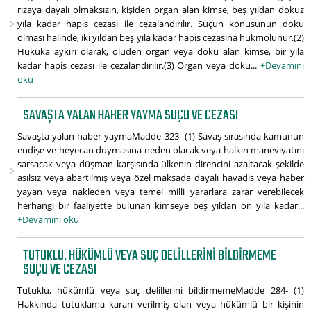
rızaya dayalı olmaksızın, kişiden organ alan kimse, beş yıldan dokuz
yıla kadar hapis cezası ile cezalandırılır. Suçun konusunun doku
olması halinde, iki yıldan beş yıla kadar hapis cezasına hükmolunur.(2)
Hukuka aykırı olarak, ölüden organ veya doku alan kimse, bir yıla
kadar hapis cezası ile cezalandırılır.(3) Organ veya doku...
+Devamını
oku
SAVAŞTA YALAN HABER YAYMA SUÇU VE CEZASI
Savaşta yalan haber yaymaMadde 323- (1) Savaş sırasında kamunun
endişe ve heyecan duymasına neden olacak veya halkın maneviyatını
sarsacak veya düşman karşısında ülkenin direncini azaltacak şekilde
asılsız veya abartılmış veya özel maksada dayalı havadis veya haber
yayan veya nakleden veya temel milli yararlara zarar verebilecek
herhangi bir faaliyette bulunan kimseye beş yıldan on yıla kadar...
+Devamını oku
TUTUKLU, HÜKÜMLÜ VEYA SUÇ DELILLERINI BILDIRMEME
SUÇU VE CEZASI
Tutuklu, hükümlü veya suç delillerini bildirmemeMadde 284- (1)
Hakkında tutuklama kararı verilmiş olan veya hükümlü bir kişinin