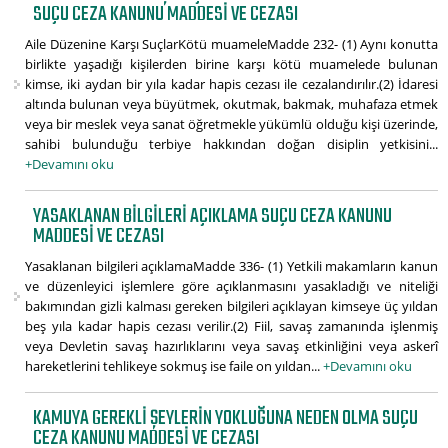
SUÇU CEZA KANUNU MADDESI VE CEZASI
Aile Düzenine Karşı SuçlarKötü muameleMadde 232- (1) Aynı konutta
birlikte yaşadığı kişilerden birine karşı kötü muamelede bulunan
kimse, iki aydan bir yıla kadar hapis cezası ile cezalandırılır.(2) İdaresi
altında bulunan veya büyütmek, okutmak, bakmak, muhafaza etmek
veya bir meslek veya sanat öğretmekle yükümlü olduğu kişi üzerinde,
sahibi bulunduğu terbiye hakkından doğan disiplin yetkisini...
+Devamını oku
YASAKLANAN BILGILERI AÇIKLAMA SUÇU CEZA KANUNU
MADDESI VE CEZASI
Yasaklanan bilgileri açıklamaMadde 336- (1) Yetkili makamların kanun
ve düzenleyici işlemlere göre açıklanmasını yasakladığı ve niteliği
bakımından gizli kalması gereken bilgileri açıklayan kimseye üç yıldan
beş yıla kadar hapis cezası verilir.(2) Fiil, savaş zamanında işlenmiş
veya Devletin savaş hazırlıklarını veya savaş etkinliğini veya askerî
hareketlerini tehlikeye sokmuş ise faile on yıldan...
+Devamını oku
KAMUYA GEREKLI ŞEYLERIN YOKLUĞUNA NEDEN OLMA SUÇU
CEZA KANUNU MADDESI VE CEZASI