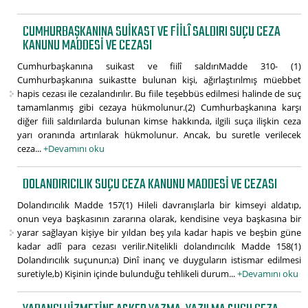
CUMHURBAŞKANINA SUIKAST VE FIILÎ SALDIRI SUÇU CEZA
KANUNU MADDESI VE CEZASI
Cumhurbaşkanına suikast ve fiilî saldırıMadde 310- (1)
Cumhurbaşkanına suikastte bulunan kişi, ağırlaştırılmış müebbet
hapis cezası ile cezalandırılır. Bu fiile teşebbüs edilmesi halinde de suç
tamamlanmış gibi cezaya hükmolunur.(2) Cumhurbaşkanına karşı
diğer fiili saldırılarda bulunan kimse hakkında, ilgili suça ilişkin ceza
yarı oranında artırılarak hükmolunur. Ancak, bu suretle verilecek
ceza...
+Devamını oku
DOLANDIRICILIK SUÇU CEZA KANUNU MADDESI VE CEZASI
Dolandırıcılık Madde 157(1) Hileli davranışlarla bir kimseyi aldatıp,
onun veya başkasının zararına olarak, kendisine veya başkasına bir
yarar sağlayan kişiye bir yıldan beş yıla kadar hapis ve beşbin güne
kadar adlî para cezası verilir.Nitelikli dolandırıcılık Madde 158(1)
Dolandırıcılık suçunun;a) Dinî inanç ve duyguların istismar edilmesi
suretiyle,b) Kişinin içinde bulunduğu tehlikeli durum...
+Devamını oku