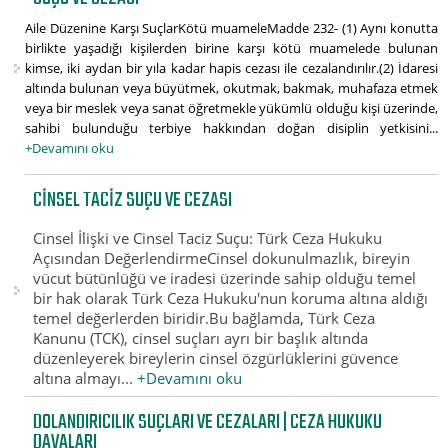
Aile Düzenine Karşı SuçlarKötü muameleMadde 232- (1) Aynı konutta
birlikte yaşadığı kişilerden birine karşı kötü muamelede bulunan
kimse, iki aydan bir yıla kadar hapis cezası ile cezalandırılır.(2) İdaresi
altında bulunan veya büyütmek, okutmak, bakmak, muhafaza etmek
veya bir meslek veya sanat öğretmekle yükümlü olduğu kişi üzerinde,
sahibi bulunduğu terbiye hakkından doğan disiplin yetkisini...
+Devamını oku
CINSEL TACIZ SUÇU VE CEZASI
Cinsel İlişki ve Cinsel Taciz Suçu: Türk Ceza Hukuku
Açısından DeğerlendirmeCinsel dokunulmazlık, bireyin
vücut bütünlüğü ve iradesi üzerinde sahip olduğu temel
bir hak olarak Türk Ceza Hukuku'nun koruma altına aldığı
temel değerlerden biridir.Bu bağlamda, Türk Ceza
Kanunu (TCK), cinsel suçları ayrı bir başlık altında
düzenleyerek bireylerin cinsel özgürlüklerini güvence
altına almayı...
+Devamını oku
DOLANDIRICILIK SUÇLARI VE CEZALARI | CEZA HUKUKU
DAVALARI