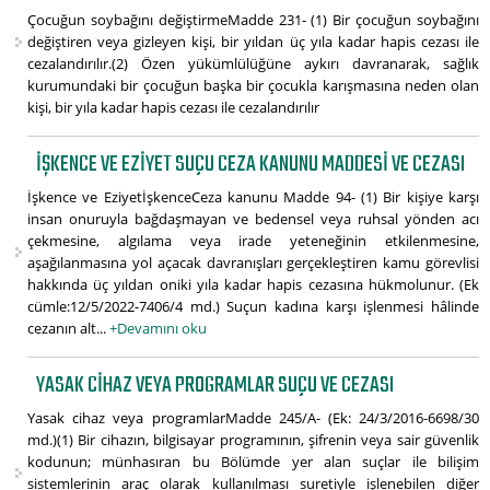
Çocuğun soybağını değiştirmeMadde 231- (1) Bir çocuğun soybağını
değiştiren veya gizleyen kişi, bir yıldan üç yıla kadar hapis cezası ile
cezalandırılır.(2) Özen yükümlülüğüne aykırı davranarak, sağlık
kurumundaki bir çocuğun başka bir çocukla karışmasına neden olan
kişi, bir yıla kadar hapis cezası ile cezalandırılır
İŞKENCE VE EZIYET SUÇU CEZA KANUNU MADDESI VE CEZASI
İşkence ve EziyetİşkenceCeza kanunu Madde 94- (1) Bir kişiye karşı
insan onuruyla bağdaşmayan ve bedensel veya ruhsal yönden acı
çekmesine, algılama veya irade yeteneğinin etkilenmesine,
aşağılanmasına yol açacak davranışları gerçekleştiren kamu görevlisi
hakkında üç yıldan oniki yıla kadar hapis cezasına hükmolunur. (Ek
cümle:12/5/2022-7406/4 md.) Suçun kadına karşı işlenmesi hâlinde
cezanın alt...
+Devamını oku
YASAK CIHAZ VEYA PROGRAMLAR SUÇU VE CEZASI
Yasak cihaz veya programlarMadde 245/A- (Ek: 24/3/2016-6698/30
md.)(1) Bir cihazın, bilgisayar programının, şifrenin veya sair güvenlik
kodunun; münhasıran bu Bölümde yer alan suçlar ile bilişim
sistemlerinin araç olarak kullanılması suretiyle işlenebilen diğer