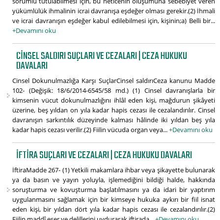
sorumlu tutulabilmesi için, bu neticenin oluşumuna sebebiyet veren
yükümlülük ihmalinin icrai davranışa eşdeğer olması gerekir.(2) İhmali
ve icrai davranışın eşdeğer kabul edilebilmesi için, kişinin;a) Belli bir...
+Devamını oku
CINSEL SALDIRI SUÇLARI VE CEZALARI | CEZA HUKUKU
DAVALARI
Cinsel Dokunulmazlığa Karşı SuçlarCinsel saldırıCeza kanunu Madde
102- (Değişik: 18/6/2014-6545/58 md.) (1) Cinsel davranışlarla bir
kimsenin vücut dokunulmazlığını ihlâl eden kişi, mağdurun şikâyeti
üzerine, beş yıldan on yıla kadar hapis cezası ile cezalandırılır. Cinsel
davranışın sarkıntılık düzeyinde kalması hâlinde iki yıldan beş yıla
kadar hapis cezası verilir.(2) Fiilin vücuda organ veya...
+Devamını oku
İFTIRA SUÇLARI VE CEZALARI | CEZA HUKUKU DAVALARI
İftiraMadde 267- (1) Yetkili makamlara ihbar veya şikayette bulunarak
ya da basın ve yayın yoluyla, işlemediğini bildiği halde, hakkında
soruşturma ve kovuşturma başlatılmasını ya da idari bir yaptırım
uygulanmasını sağlamak için bir kimseye hukuka aykırı bir fiil isnat
eden kişi, bir yıldan dört yıla kadar hapis cezası ile cezalandırılır.(2)
Fiilin maddî eser ve delillerini uydurarak iftirada...
+Devamını oku