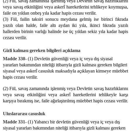
(2) Fiil, savaş zamanında işlenmiş veya Devletin savaş hazırlıklarını
veya savaş etkinliğini veya askerî hareketlerini tehlikeye koymuşsa,
faile on yıldan onbeş yıla kadar hapis cezası verilir.
(3) Fiil, failin taksiri sonucu meydana gelmiş ise birinci fıkrada
yazılı olan halde, faile altı aydan iki yıla, ikinci fıkrada yazılı
hallerden birinin varlığı halinde ise üç yıldan sekiz yıla kadar hapis
cezası verilir.
Gizli kalması gereken bilgileri açıklama
Madde 330-
(1) Devletin güvenliği veya iç veya dış siyasal
yararları bakımından niteliği itibarıyla gizli kalması gereken bilgileri
siyasal veya askerî casusluk maksadıyla açıklayan kimseye müebbet
hapis cezası verilir.
(2) Fiil, savaş zamanında işlenmiş veya Devletin savaş hazırlıklarını
veya savaş etkinliğini veya askerî hareketlerini tehlikeyle karşı
karşıya bırakmış ise, faile ağırlaştırılmış müebbet hapis cezası verilir.
Uluslararası casusluk
Madde 331-
(1) Yabancı bir devletin güvenliği veya iç veya dış
siyasal yararları bakımından niteliği itibarıyla gizli kalması gereken