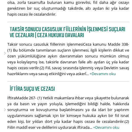
olsa, zorla tasarrufta bulunan kamu görevlisi, fiil daha ağır cezayı
gerektiren bir suç oluşturmadığı takdirde, altı aydan iki yıla kadar
hapis cezası ile cezalandırılır.
TAKSIR SONUCU CASUSLUK FIILLERININ IŞLENMESI SUÇLARI
VE CEZALARI | CEZA HUKUKU DAVALARI
Taksir sonucu casusluk fiillerinin işlenmesiCeza kanunu Madde 338-
(1) Bu bölümde tanımlanan suçların işlenmesi, ilgili kişilerin dikkat ve
özen yükümlülüğüne aykırı davranmaları sonucu mümkün olmuş
veya kolaylaşmış ise, taksirle davranan faile altı aydan üç yıla kadar
hapis cezası verilir.(2) Fiil, savaş sırasında işlenmiş veya Devletin savaş
hazırlıklarını veya savaş etkinliğini veya askerî...
+Devamını oku
İFTIRA SUÇU VE CEZASI
İftiraMadde 267- (1) Yetkili makamlara ihbar veya şikayette bulunarak
ya da basın ve yayın yoluyla, işlemediğini bildiği halde, hakkında
soruşturma ve kovuşturma başlatılmasını ya da idari bir yaptırım
uygulanmasını sağlamak için bir kimseye hukuka aykırı bir fiil isnat
eden kişi, bir yıldan dört yıla kadar hapis cezası ile cezalandırılır.(2)
Fiilin maddî eser ve delillerini uydurarak iftirada...
+Devamını oku