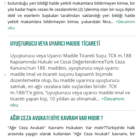
bulunduğu yeri bildiği halde yetkili makamlara bildirmeyen kimse, bir
yıla kadar hapis cezası ile cezalandırılır.(2) İşlenmiş olan bir suça ilişkin
delil ve eserlerin başkaları tarafından saklandığı yeri bildiği halde
yetkili makamlara bildirmeyen kimse, yukarıdaki fıkra...
+Devamını
oku
UYUŞTURUCU VEYA UYARICI MADDE TICARETI
Uyuşturucu veya Uyarıcı Madde Ticareti Suçu: TCK m.188
Kapsamında Hukuki ve Cezai DeğerlendirmeTürk Ceza
Kanunu’nun 188. maddesi, uyuşturucu veya uyarıcı
madde imal ve ticareti suçunu kapsamlı biçimde
düzenlemekte olup, bu madde uyarınca uyuşturucu
satmak, en ağır cezalara tabi suçlardan biridir. TCK
m.188/1’e göre, “uyuşturucu veya uyarıcı madde imal ve
ticareti yapan kişi, 10 yıldan az olmamak...
+Devamını
oku
AĞIR CEZA AVUKATI DIYE KAVRAM VAR MIDIR ?
“Ağır Ceza Avukatı” Kavramı Hukuken Var mıdır?Türkiye’de halk
arasında yaygın olarak kullanılan “Ağır Ceza Avukatı” kavramı, bir