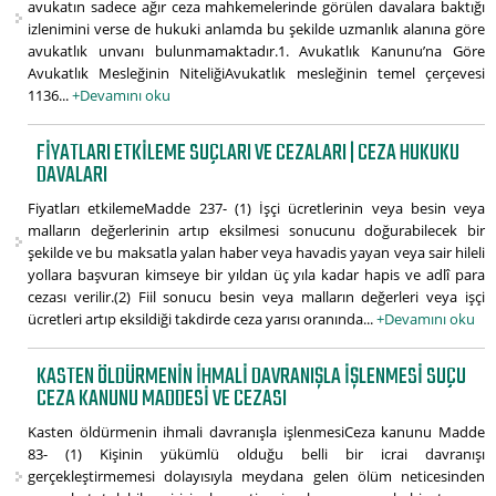
avukatın sadece ağır ceza mahkemelerinde görülen davalara baktığı
izlenimini verse de hukuki anlamda bu şekilde uzmanlık alanına göre
avukatlık unvanı bulunmamaktadır.1. Avukatlık Kanunu’na Göre
Avukatlık Mesleğinin NiteliğiAvukatlık mesleğinin temel çerçevesi
1136...
+Devamını oku
FIYATLARI ETKILEME SUÇLARI VE CEZALARI | CEZA HUKUKU
DAVALARI
Fiyatları etkilemeMadde 237- (1) İşçi ücretlerinin veya besin veya
malların değerlerinin artıp eksilmesi sonucunu doğurabilecek bir
şekilde ve bu maksatla yalan haber veya havadis yayan veya sair hileli
yollara başvuran kimseye bir yıldan üç yıla kadar hapis ve adlî para
cezası verilir.(2) Fiil sonucu besin veya malların değerleri veya işçi
ücretleri artıp eksildiği takdirde ceza yarısı oranında...
+Devamını oku
KASTEN ÖLDÜRMENIN IHMALI DAVRANIŞLA IŞLENMESI SUÇU
CEZA KANUNU MADDESI VE CEZASI
Kasten öldürmenin ihmali davranışla işlenmesiCeza kanunu Madde
83- (1) Kişinin yükümlü olduğu belli bir icrai davranışı
gerçekleştirmemesi dolayısıyla meydana gelen ölüm neticesinden