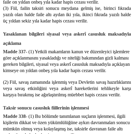
faile on yıldan onbeş yıla kadar hapis cezası verilir.
(3) Fiil, failin taksiri sonucu meydana gelmiş ise, birinci fıkrada
yazılı olan halde faile altı aydan iki yıla, ikinci fıkrada yazılı halde
üç yıldan sekiz yıla kadar hapis cezası verilir.
Yasaklanan bilgileri siyasal veya askerî casusluk maksadıyla
açıklama
Madde 337-
(1) Yetkili makamların kanun ve düzenleyici işlemlere
göre açıklanmasını yasakladığı ve niteliği bakımından gizli kalması
gereken bilgileri, siyasal veya askerî casusluk maksadıyla açıklayan
kimseye on yıldan onbeş yıla kadar hapis cezası verilir.
(2) Fiil, savaş zamanında işlenmiş veya Devletin savaş hazırlıklarını
veya savaş etkinliğini veya askerî hareketlerini tehlikeyle karşı
karşıya bırakmış ise ağırlaştırılmış müebbet hapis cezası verilir.
Taksir sonucu casusluk fiillerinin işlenmesi
Madde 338-
(1) Bu bölümde tanımlanan suçların işlenmesi, ilgili
kişilerin dikkat ve özen yükümlülüğüne aykırı davranmaları sonucu
mümkün olmuş veya kolaylaşmış ise, taksirle davranan faile altı