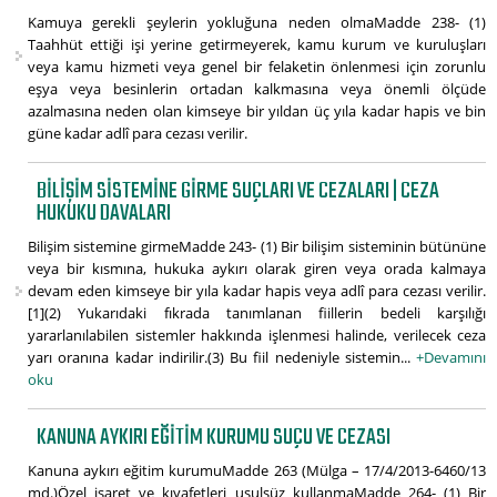
Kamuya gerekli şeylerin yokluğuna neden olmaMadde 238- (1)
Taahhüt ettiği işi yerine getirmeyerek, kamu kurum ve kuruluşları
veya kamu hizmeti veya genel bir felaketin önlenmesi için zorunlu
eşya veya besinlerin ortadan kalkmasına veya önemli ölçüde
azalmasına neden olan kimseye bir yıldan üç yıla kadar hapis ve bin
güne kadar adlî para cezası verilir.
BILIŞIM SISTEMINE GIRME SUÇLARI VE CEZALARI | CEZA
HUKUKU DAVALARI
Bilişim sistemine girmeMadde 243- (1) Bir bilişim sisteminin bütününe
veya bir kısmına, hukuka aykırı olarak giren veya orada kalmaya
devam eden kimseye bir yıla kadar hapis veya adlî para cezası verilir.
[1](2) Yukarıdaki fıkrada tanımlanan fiillerin bedeli karşılığı
yararlanılabilen sistemler hakkında işlenmesi halinde, verilecek ceza
yarı oranına kadar indirilir.(3) Bu fiil nedeniyle sistemin...
+Devamını
oku
KANUNA AYKIRI EĞITIM KURUMU SUÇU VE CEZASI
Kanuna aykırı eğitim kurumuMadde 263 (Mülga – 17/4/2013-6460/13
md.)Özel işaret ve kıyafetleri usulsüz kullanmaMadde 264- (1) Bir