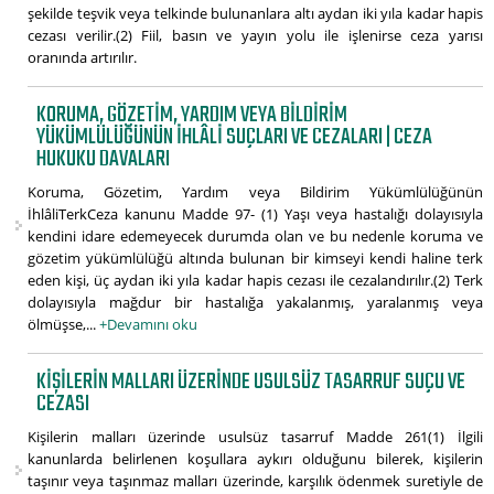
şekilde teşvik veya telkinde bulunanlara altı aydan iki yıla kadar hapis
cezası verilir.(2) Fiil, basın ve yayın yolu ile işlenirse ceza yarısı
oranında artırılır.
KORUMA, GÖZETIM, YARDIM VEYA BILDIRIM
YÜKÜMLÜLÜĞÜNÜN İHLÂLI SUÇLARI VE CEZALARI | CEZA
HUKUKU DAVALARI
Koruma, Gözetim, Yardım veya Bildirim Yükümlülüğünün
İhlâliTerkCeza kanunu Madde 97- (1) Yaşı veya hastalığı dolayısıyla
kendini idare edemeyecek durumda olan ve bu nedenle koruma ve
gözetim yükümlülüğü altında bulunan bir kimseyi kendi haline terk
eden kişi, üç aydan iki yıla kadar hapis cezası ile cezalandırılır.(2) Terk
dolayısıyla mağdur bir hastalığa yakalanmış, yaralanmış veya
ölmüşse,...
+Devamını oku
KIŞILERIN MALLARI ÜZERINDE USULSÜZ TASARRUF SUÇU VE
CEZASI
Kişilerin malları üzerinde usulsüz tasarruf Madde 261(1) İlgili
kanunlarda belirlenen koşullara aykırı olduğunu bilerek, kişilerin
taşınır veya taşınmaz malları üzerinde, karşılık ödenmek suretiyle de