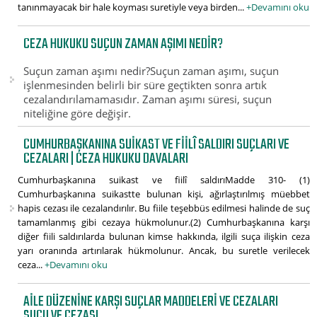
tanınmayacak bir hale koyması suretiyle veya birden...
+Devamını oku
CEZA HUKUKU SUÇUN ZAMAN AŞIMI NEDIR?
Suçun zaman aşımı nedir?Suçun zaman aşımı, suçun
işlenmesinden belirli bir süre geçtikten sonra artık
cezalandırılamamasıdır. Zaman aşımı süresi, suçun
niteliğine göre değişir.
CUMHURBAŞKANINA SUIKAST VE FIILÎ SALDIRI SUÇLARI VE
CEZALARI | CEZA HUKUKU DAVALARI
Cumhurbaşkanına suikast ve fiilî saldırıMadde 310- (1)
Cumhurbaşkanına suikastte bulunan kişi, ağırlaştırılmış müebbet
hapis cezası ile cezalandırılır. Bu fiile teşebbüs edilmesi halinde de suç
tamamlanmış gibi cezaya hükmolunur.(2) Cumhurbaşkanına karşı
diğer fiili saldırılarda bulunan kimse hakkında, ilgili suça ilişkin ceza
yarı oranında artırılarak hükmolunur. Ancak, bu suretle verilecek
ceza...
+Devamını oku
AILE DÜZENINE KARŞI SUÇLAR MADDELERI VE CEZALARI
SUÇU VE CEZASI