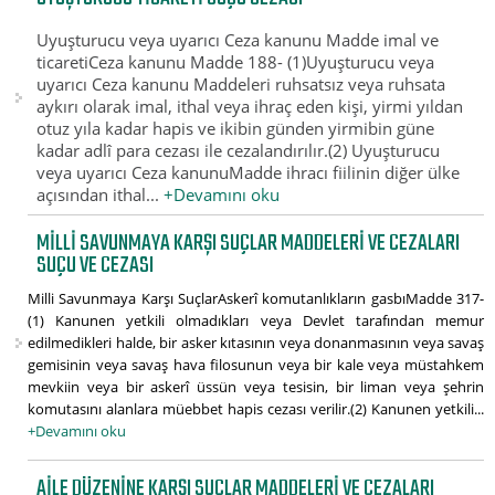
Uyuşturucu veya uyarıcı Ceza kanunu Madde imal ve
ticaretiCeza kanunu Madde 188- (1)Uyuşturucu veya
uyarıcı Ceza kanunu Maddeleri ruhsatsız veya ruhsata
aykırı olarak imal, ithal veya ihraç eden kişi, yirmi yıldan
otuz yıla kadar hapis ve ikibin günden yirmibin güne
kadar adlî para cezası ile cezalandırılır.(2) Uyuşturucu
veya uyarıcı Ceza kanunuMadde ihracı fiilinin diğer ülke
açısından ithal...
+Devamını oku
MILLI SAVUNMAYA KARŞI SUÇLAR MADDELERI VE CEZALARI
SUÇU VE CEZASI
Milli Savunmaya Karşı SuçlarAskerî komutanlıkların gasbıMadde 317-
(1) Kanunen yetkili olmadıkları veya Devlet tarafından memur
edilmedikleri halde, bir asker kıtasının veya donanmasının veya savaş
gemisinin veya savaş hava filosunun veya bir kale veya müstahkem
mevkiin veya bir askerî üssün veya tesisin, bir liman veya şehrin
komutasını alanlara müebbet hapis cezası verilir.(2) Kanunen yetkili...
+Devamını oku
AILE DÜZENINE KARŞI SUÇLAR MADDELERI VE CEZALARI