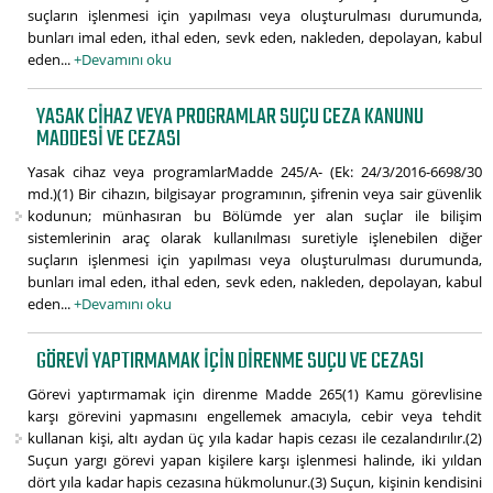
suçların işlenmesi için yapılması veya oluşturulması durumunda,
bunları imal eden, ithal eden, sevk eden, nakleden, depolayan, kabul
eden...
+Devamını oku
YASAK CIHAZ VEYA PROGRAMLAR SUÇU CEZA KANUNU
MADDESI VE CEZASI
Yasak cihaz veya programlarMadde 245/A- (Ek: 24/3/2016-6698/30
md.)(1) Bir cihazın, bilgisayar programının, şifrenin veya sair güvenlik
kodunun; münhasıran bu Bölümde yer alan suçlar ile bilişim
sistemlerinin araç olarak kullanılması suretiyle işlenebilen diğer
suçların işlenmesi için yapılması veya oluşturulması durumunda,
bunları imal eden, ithal eden, sevk eden, nakleden, depolayan, kabul
eden...
+Devamını oku
GÖREVI YAPTIRMAMAK IÇIN DIRENME SUÇU VE CEZASI
Görevi yaptırmamak için direnme Madde 265(1) Kamu görevlisine
karşı görevini yapmasını engellemek amacıyla, cebir veya tehdit
kullanan kişi, altı aydan üç yıla kadar hapis cezası ile cezalandırılır.(2)
Suçun yargı görevi yapan kişilere karşı işlenmesi halinde, iki yıldan
dört yıla kadar hapis cezasına hükmolunur.(3) Suçun, kişinin kendisini