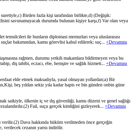
tiyle,c) Birden fazla kişi tarafından birlikte,d) (Değişik:
ndisini savunamayacak durumda bulunan kişiye karşı,f) Var olan veya
t temsilcileri ile bunların diplomasi memurları veya uluslararası
en suçlar bakımından, kamu görevlisi kabul edilerek; suç...
+Devamını
rşılaşmasına rağmen, durumu yetkili makamlara bildirmeyen veya bu
bip, diş tabibi, eczacı, ebe, hemşire ve sağlık hizmeti...
+Devamını
faat elde etmek maksadıyla, yasal olmayan yollardan;a) Bir
,Kişi, beş yıldan sekiz yıla kadar hapis ve bin günden onbin güne
k saikiyle, ülkenin iç ve dış güvenliği, kamu düzeni ve genel sağlığı
ezalandırılır.(2) Fail, suçu gerçek kimliğini gizleyerek...
+Devamını
ı verilir.(2) Dava hakkında hüküm verilmeden önce gerçeğin
rilecek cezanın yarısı indirilir.