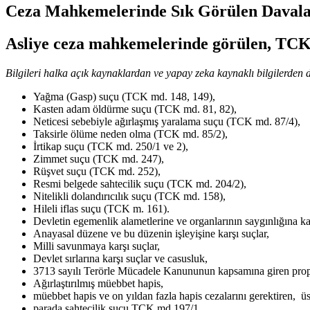
Ceza Mahkemelerinde Sık Görülen Davala
Asliye ceza mahkemelerinde görülen, TCK’da
Bilgileri halka açık kaynaklardan ve yapay zeka kaynaklı bilgilerden d
Yağma (Gasp) suçu (TCK md. 148, 149),
Kasten adam öldürme suçu (TCK md. 81, 82),
Neticesi sebebiyle ağırlaşmış yaralama suçu (TCK md. 87/4),
Taksirle ölüme neden olma (TCK md. 85/2),
İrtikap suçu (TCK md. 250/1 ve 2),
Zimmet suçu (TCK md. 247),
Rüşvet suçu (TCK md. 252),
Resmi belgede sahtecilik suçu (TCK md. 204/2),
Nitelikli dolandırıcılık suçu (TCK md. 158),
Hileli iflas suçu (TCK m. 161).
Devletin egemenlik alametlerine ve organlarının saygınlığına kar
Anayasal düzene ve bu düzenin işleyişine karşı suçlar,
Milli savunmaya karşı suçlar,
Devlet sırlarına karşı suçlar ve casusluk,
3713 sayılı Terörle Mücadele Kanununun kapsamına giren propag
Ağırlaştırılmış müebbet hapis,
müebbet hapis ve on yıldan fazla hapis cezalarını gerektiren, üst
parada sahtecilik suçu TCK md.197/1