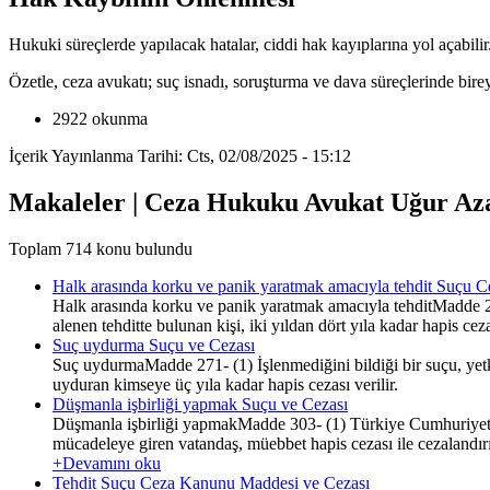
Hukuki süreçlerde yapılacak hatalar, ciddi hak kayıplarına yol açabili
Özetle, ceza avukatı; suç isnadı, soruşturma ve dava süreçlerinde bire
2922 okunma
İçerik Yayınlanma Tarihi: Cts, 02/08/2025 - 15:12
Makaleler | Ceza Hukuku Avukat Uğur Az
Toplam 714 konu bulundu
Halk arasında korku ve panik yaratmak amacıyla tehdit Suçu
Halk arasında korku ve panik yaratmak amacıyla tehditMadde 21
alenen tehditte bulunan kişi, iki yıldan dört yıla kadar hapis ceza
Suç uydurma Suçu ve Cezası
Suç uydurmaMadde 271- (1) İşlenmediğini bildiği bir suçu, yetk
uyduran kimseye üç yıla kadar hapis cezası verilir.
Düşmanla işbirliği yapmak Suçu ve Cezası
Düşmanla işbirliği yapmakMadde 303- (1) Türkiye Cumhuriyeti D
mücadeleye giren vatandaş, müebbet hapis cezası ile cezalandırıl
+Devamını oku
Tehdit Suçu Ceza Kanunu Maddesi ve Cezası