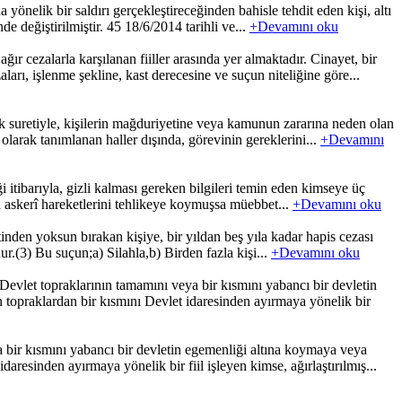
elik bir saldırı gerçekleştireceğinden bahisle tehdit eden kişi, altı
e değiştirilmiştir. 45 18/6/2014 tarihli ve...
+Devamını oku
cezalarla karşılanan fiiller arasında yer almaktadır. Cinayet, bir
ları, işlenme şekline, kast derecesine ve suçun niteliğine göre...
 suretiyle, kişilerin mağduriyetine veya kamunun zararına neden olan
 olarak tanımlanan haller dışında, görevinin gereklerini...
+Devamını
i itibarıyla, gizli kalması gereken bilgileri temin eden kimseye üç
eya askerî hareketlerini tehlikeye koymuşsa müebbet...
+Devamını oku
den yoksun bırakan kişiye, bir yıldan beş yıla kadar hapis cezası
nur.(3) Bu suçun;a) Silahla,b) Birden fazla kişi...
+Devamını oku
vlet topraklarının tamamını veya bir kısmını yabancı bir devletin
 topraklardan bir kısmını Devlet idaresinden ayırmaya yönelik bir
bir kısmını yabancı bir devletin egemenliği altına koymaya veya
resinden ayırmaya yönelik bir fiil işleyen kimse, ağırlaştırılmış...