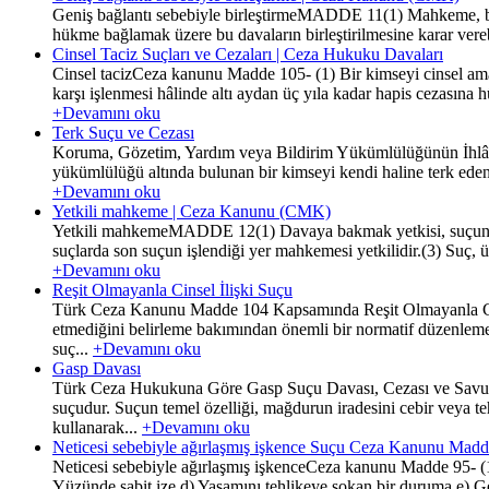
Geniş bağlantı sebebiyle birleştirmeMADDE 11(1) Mahkeme, bakm
hükme bağlamak üzere bu davaların birleştirilmesine karar vereb
Cinsel Taciz Suçları ve Cezaları | Ceza Hukuku Davaları
Cinsel tacizCeza kanunu Madde 105- (1) Bir kimseyi cinsel amaçl
karşı işlenmesi hâlinde altı aydan üç yıla kadar hapis cezasına 
+Devamını oku
Terk Suçu ve Cezası
Koruma, Gözetim, Yardım veya Bildirim Yükümlülüğünün İhlâli
yükümlülüğü altında bulunan bir kimseyi kendi haline terk eden k
+Devamını oku
Yetkili mahkeme | Ceza Kanunu (CMK)
Yetkili mahkemeMADDE 12(1) Davaya bakmak yetkisi, suçun işlend
suçlarda son suçun işlendiği yer mahkemesi yetkilidir.(3) Suç, ü
+Devamını oku
Reşit Olmayanla Cinsel İlişki Suçu
Türk Ceza Kanunu Madde 104 Kapsamında Reşit Olmayanla Cinse
etmediğini belirleme bakımından önemli bir normatif düzenlemedi
suç...
+Devamını oku
Gasp Davası
Türk Ceza Hukukuna Göre Gasp Suçu Davası, Cezası ve Savunma
suçudur. Suçun temel özelliği, mağdurun iradesini cebir veya te
kullanarak...
+Devamını oku
Neticesi sebebiyle ağırlaşmış işkence Suçu Ceza Kanunu Madd
Neticesi sebebiyle ağırlaşmış işkenceCeza kanunu Madde 95- (1)
Yüzünde sabit ize,d) Yaşamını tehlikeye sokan bir duruma,e) 