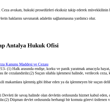
r. Ceza avukatı, hukuki prosedürleri eksiksiz takip ederek müvekkilinin h
ylerin haklarını savunarak adaletin sağlanmasına yardımcı olur.
ap Antalya Hukuk Ofisi
 Ceza Kanunu Maddesi ve Cezası
3- (1) Halk arasında endişe, korku ve panik yaratmak amacıyla hayat,
sı ile cezalandırılır.(2) Suçun silahla işlenmesi halinde, verilecek ceza, 
ili makamlara işlenmiş gibi ihbar eden ya da işlenmeyen bir suçun deli
evleti ile savaş halinde olan devletin ordusunda hizmet kabul eden, d
ır.(2) Düşman devlet ordusunda herhangi bir komuta görevi üstlenen vatan