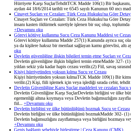
Hürriyete Karşı SuçlarTehditTCK Madde 106(1) Bir başkasını, ken
aydan 44 18/6/2014 tarihli ve 6545 sayılı Kanunun 60 ıncı maddesi
Cinayet Suçları ve Cezaları: Türk Ceza Hukuku'na Göre Detay
Cinayet Suçları ve Cezaları: Türk Ceza Hukuku'na Göre Detaylı 
insanı kasten öldürmek suretiyle işlenen bir suç olup, toplumda d
+Devamını oku
Görevi kötüye kullanma Suçu Ceza Kanunu Maddesi ve Cezas
Görevi kötüye kullanma Madde 257(1) Kanunda ayrıca suç olarak
ya da kişilere haksız bir menfaat sağlayan kamu görevlisi, altı a
oku
Devletin güvenliğine ilişkin bilgileri temin etme Suçları ve Ce
Devletin güvenliğine ilişkin bilgileri temin etmeMadde 327- (1) D
yıldan sekiz yıla kadar hapis cezası verilir.(2) Fiil, savaş sıra
Kişiyi hürriyetinden yoksun kılma Suçu ve Cezası
Kişiyi hürriyetinden yoksun kılmaTCK Madde 109(1) Bir kimseyi 
verilir.(2) Kişi, fiili işlemek için veya işlediği sırada cebir, te
Devletin Güvenliğine Karşı Suçlar maddeleri ve cezaları Suçu 
Devletin Güvenliğine Karşı SuçlarDevletin birliğini ve ülke b
egemenliği altına koymaya veya Devletin bağımsızlığını zayıfla
fiil...
+Devamını oku
Devletin birliğini ve ülke bütünlüğünü bozmak Suçu ve Cezası
Devletin birliğini ve ülke bütünlüğünü bozmakMadde 302- (1) (
Devletin bağımsızlığını zayıflatmaya veya birliğini bozmaya veya
+Devamını oku
Geniş bağlantı sebebiyle birleştirme | Ceza Kanunu (CMK)