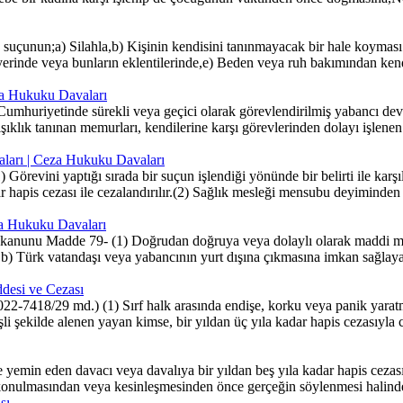
unun;a) Silahla,b) Kişinin kendisini tanınmayacak bir hale koyması sure
yerinde veya bunların eklentilerinde,e) Beden veya ruh bakımından ke
eza Hukuku Davaları
umhuriyetinde sürekli veya geçici olarak görevlendirilmiş yabancı devle
ğışıklık tanınan memurları, kendilerine karşı görevlerinden dolayı işlen
aları | Ceza Hukuku Davaları
Görevini yaptığı sırada bir suçun işlendiği yönünde bir belirti ile ka
hapis cezası ile cezalandırılır.(2) Sağlık mesleği mensubu deyiminden ta
za Hukuku Davaları
kanunu Madde 79- (1) Doğrudan doğruya veya dolaylı olarak maddi men
) Türk vatandaşı veya yabancının yurt dışına çıkmasına imkan sağlayan
desi ve Cezası
2-7418/29 md.) (1) Sırf halk arasında endişe, korku veya panik yaratma
işli şekilde alenen yayan kimse, bir yıldan üç yıla kadar hapis cezasıyla c
emin eden davacı veya davalıya bir yıldan beş yıla kadar hapis cezas
lmasından veya kesinleşmesinden önce gerçeğin söylenmesi halinde, ve
sı