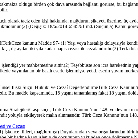
akta olduğu birden çok dava arasında bağlantı görürse, bu bağlantı 8
ilir.
ı olarak taciz eden kişi hakkında, mağdurun şikayeti üzerine, üç aydan 
hükmolunur.(2) (Değişik: 18/6/2014-6545/61 md.) Suçun;a) Kamu görevinin 
TerkCeza kanunu Madde 97- (1) Yaşı veya hastalığı dolayısıyla kend
işi, üç aydan iki yıla kadar hapis cezası ile cezalandırılır.(2) Terk do
iği yer mahkemesine aittir.(2) Teşebbüste son icra hareketinin yapıldı
lkede yayımlanan bir basılı eserle işlenmişse yetki, eserin yayım merkez
l İlişki Suçu: Hukuki ve Cezaî DeğerlendirmeTürk Ceza Kanunu’nun 10
r. Bu madde kapsamında, 15 yaşını tamamlamış fakat 18 yaşını doldurmam
 StratejileriGasp suçu, Türk Ceza Kanunu’nun 148. ve devamı maddele
hdit yoluyla etkileyerek malın alınmasıdır. Türk Ceza Kanunu’nun 148. m
esi ve Cezası
 İşkence fiilleri, mağdurun;a) Duyularından veya organlarından birinin
Gebe bir kadına karşı işlenip de çocuğunun vaktinden önce doğmasına