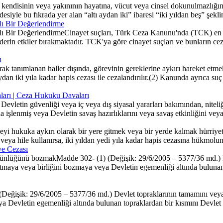
disinin veya yakınının hayatına, vücut veya cinsel dokunulmazlığına yön
yle bu fıkrada yer alan “altı aydan iki” ibaresi “iki yıldan beş” şeklind
lı Bir Değerlendirme
Bir DeğerlendirmeCinayet suçları, Türk Ceza Kanunu'nda (TCK) en ağır 
erin etkiler bırakmaktadır. TCK'ya göre cinayet suçları ve bunların ceza
ı
 tanımlanan haller dışında, görevinin gereklerine aykırı hareket etmek
ydan iki yıla kadar hapis cezası ile cezalandırılır.(2) Kanunda ayrıca suç
zaları | Ceza Hukuku Davaları
evletin güvenliği veya iç veya dış siyasal yararları bakımından, niteliğ
sında işlenmiş veya Devletin savaş hazırlıklarını veya savaş etkinliğini v
hukuka aykırı olarak bir yere gitmek veya bir yerde kalmak hürriyetin
hdit veya hile kullanırsa, iki yıldan yedi yıla kadar hapis cezasına hükmolu
ve Cezası
ütünlüğünü bozmakMadde 302- (1) (Değişik: 29/6/2005 – 5377/36 md.) De
tmaya veya birliğini bozmaya veya Devletin egemenliği altında bulunan
Değişik: 29/6/2005 – 5377/36 md.) Devlet topraklarının tamamını veya 
 Devletin egemenliği altında bulunan topraklardan bir kısmını Devlet ida