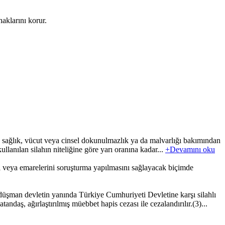
aklarını korur.
 sağlık, vücut veya cinsel dokunulmazlık ya da malvarlığı bakımından
kullanılan silahın niteliğine göre yarı oranına kadar...
+Devamını oku
l veya emarelerini soruşturma yapılmasını sağlayacak biçimde
üşman devletin yanında Türkiye Cumhuriyeti Devletine karşı silahlı
daş, ağırlaştırılmış müebbet hapis cezası ile cezalandırılır.(3)...