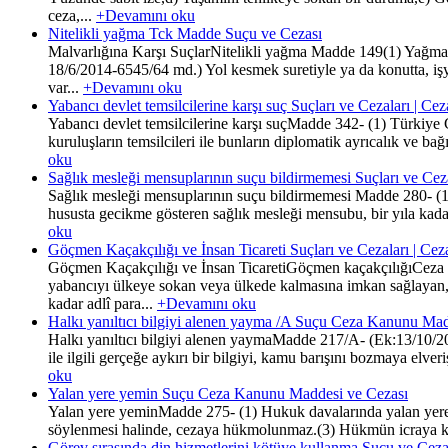
ceza,...
+Devamını oku
Nitelikli yağma Tck Madde Suçu ve Cezası
Malvarlığına Karşı SuçlarNitelikli yağma Madde 149(1) Yağma suç
18/6/2014-6545/64 md.) Yol kesmek suretiyle ya da konutta, iş
var...
+Devamını oku
Yabancı devlet temsilcilerine karşı suç Suçları ve Cezaları | C
Yabancı devlet temsilcilerine karşı suçMadde 342- (1) Türkiye C
kuruluşların temsilcileri ile bunların diplomatik ayrıcalık ve ba
oku
Sağlık mesleği mensuplarının suçu bildirmemesi Suçları ve Cez
Sağlık mesleği mensuplarının suçu bildirmemesi Madde 280- (1) 
hususta gecikme gösteren sağlık mesleği mensubu, bir yıla kadar 
oku
Göçmen Kaçakçılığı ve İnsan Ticareti Suçları ve Cezaları | Ce
Göçmen Kaçakçılığı ve İnsan TicaretiGöçmen kaçakçılığıCeza 
yabancıyı ülkeye sokan veya ülkede kalmasına imkan sağlayan,b
kadar adlî para...
+Devamını oku
Halkı yanıltıcı bilgiyi alenen yayma /A Suçu Ceza Kanunu Mad
Halkı yanıltıcı bilgiyi alenen yaymaMadde 217/A- (Ek:13/10/202
ile ilgili gerçeğe aykırı bir bilgiyi, kamu barışını bozmaya elver
oku
Yalan yere yemin Suçu Ceza Kanunu Maddesi ve Cezası
Yalan yere yeminMadde 275- (1) Hukuk davalarında yalan yere y
söylenmesi halinde, cezaya hükmolunmaz.(3) Hükmün icraya konu
Görev sırasında din hizmetlerini kötüye kullanma Suçu ve Ceza