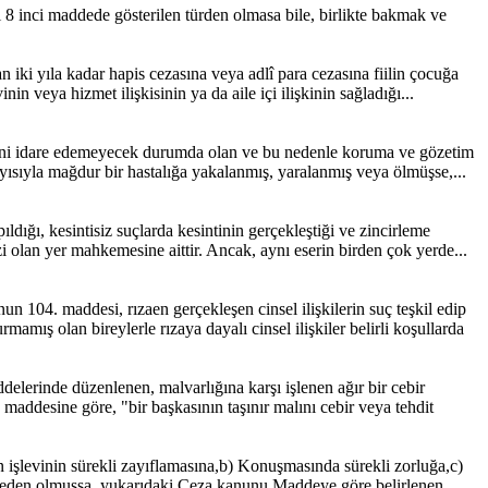
 inci maddede gösterilen türden olmasa bile, birlikte bakmak ve
iki yıla kadar hapis cezasına veya adlî para cezasına fiilin çocuğa
veya hizmet ilişkisinin ya da aile içi ilişkinin sağladığı...
ini idare edemeyecek durumda olan ve bu nedenle koruma ve gözetim
layısıyla mağdur bir hastalığa yakalanmış, yaralanmış veya ölmüşse,...
ğı, kesintisiz suçlarda kesintinin gerçekleştiği ve zincirleme
i olan yer mahkemesine aittir. Ancak, aynı eserin birden çok yerde...
4. maddesi, rızaen gerçekleşen cinsel ilişkilerin suç teşkil edip
ış olan bireylerle rızaya dayalı cinsel ilişkiler belirli koşullarda
rinde düzenlenen, malvarlığına karşı işlenen ağır bir cebir
addesine göre, "bir başkasının taşınır malını cebir veya tehdit
 işlevinin sürekli zayıflamasına,b) Konuşmasında sürekli zorluğa,c)
,Neden olmuşsa, yukarıdaki Ceza kanunu Maddeye göre belirlenen