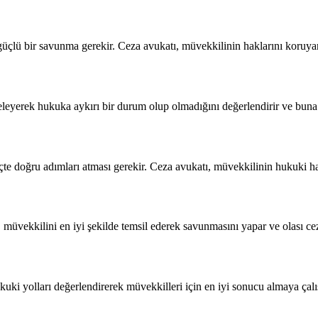
n güçlü bir savunma gerekir. Ceza avukatı, müvekkilinin haklarını koruyar
eleyerek hukuka aykırı bir durum olup olmadığını değerlendirir ve buna gö
eçte doğru adımları atması gerekir. Ceza avukatı, müvekkilinin hukuki ha
müvekkilini en iyi şekilde temsil ederek savunmasını yapar ve olası ceza
kuki yolları değerlendirerek müvekkilleri için en iyi sonucu almaya çalış