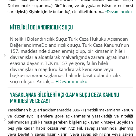
Dolandırıcılık suçunun;a) Dinî inanç ve duyguların istismar edilmesi
suretiyle,b) Kişinin içinde bulunduğu tehlikeli durum...
+Devamını oku
NITELIKLI DOLANDIRICILIK SUÇU
Nitelikli Dolandırıcılık Suçu: Türk Ceza Hukuku Açısından
DeğerlendirmeDolandırıcılık suçu, Türk Ceza Kanunu’nun
157. maddesinde düzenlenmiş olup, bir kimsenin hileli
davranışlarla aldatılarak malvarlığında zarara uğratılması
esasına dayanır. TCK m.157’ye göre, failin hileli
davranışlarla mağduru kandırarak kendisine veya
başkasına yarar sağlaması halinde basit dolandırıcılık
suçu oluşur. Ancak,...
+Devamını oku
YASAKLANAN BILGILERI AÇIKLAMA SUÇU CEZA KANUNU
MADDESI VE CEZASI
Yasaklanan bilgileri açıklamaMadde 336- (1) Yetkili makamların kanun
ve düzenleyici işlemlere göre açıklanmasını yasakladığı ve niteliği
bakımından gizli kalması gereken bilgileri açıklayan kimseye üç yıldan
beş yıla kadar hapis cezası verilir.(2) Fiil, savaş zamanında işlenmiş
veya Devletin savaş hazırlıklarını veya savaş etkinliğini veya askerî