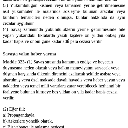
(3) Yükümlülüğün kısmen veya tamamen yerine getirilmemesine
asıl yükümlüler ile aralarında sözleşme bulunan aracılar veya
bunların temsilcileri neden olmuşsa, bunlar hakkında da aynı
cezalar uygulanır.
(4) Savaş zamanında yükümlülüklerin yerine getirilmesinde hile
yapan yukarıdaki fıkralarda yazılı kişilere on yıldan onbeş yıla
kadar hapis ve onbin güne kadar adlî para cezası verilir.
Savaşta yalan haber yayma
Madde 323-
(1) Savaş sırasında kamunun endişe ve heyecan
duymasına neden olacak veya halkın maneviyatını sarsacak veya
düşman karşısında ülkenin direncini azaltacak şekilde asılsız veya
abartılmış veya özel maksada dayalı havadis veya haber yayan veya
nakleden veya temel milli yararlara zarar verebilecek herhangi bir
faaliyette bulunan kimseye beş yıldan on yıla kadar hapis cezası
verilir.
(2) Eğer fiil;
a) Propagandayla,
b) Askerlere yönelik olarak,
c) Bir yabancı ile anlaşma neticesi,