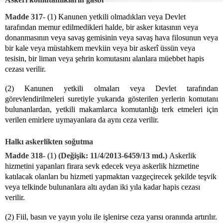
Madde 317-
(1) Kanunen yetkili olmadıkları veya Devlet
tarafından memur edilmedikleri halde, bir asker kıtasının veya
donanmasının veya savaş gemisinin veya savaş hava filosunun veya
bir kale veya müstahkem mevkiin veya bir askerî üssün veya
tesisin, bir liman veya şehrin komutasını alanlara müebbet hapis
cezası verilir.
(2) Kanunen yetkili olmaları veya Devlet tarafından
görevlendirilmeleri suretiyle yukarıda gösterilen yerlerin komutanı
bulunanlardan, yetkili makamlarca komutanlığı terk etmeleri için
verilen emirlere uymayanlara da aynı ceza verilir.
Halkı askerlikten soğutma
Madde 318-
(1)
(Değişik: 11/4/2013-6459/13 md.)
Askerlik
hizmetini yapanları firara sevk edecek veya askerlik hizmetine
katılacak olanları bu hizmeti yapmaktan vazgeçirecek şekilde teşvik
veya telkinde bulunanlara altı aydan iki yıla kadar hapis cezası
verilir.
(2) Fiil, basın ve yayın yolu ile işlenirse ceza yarısı oranında artırılır.