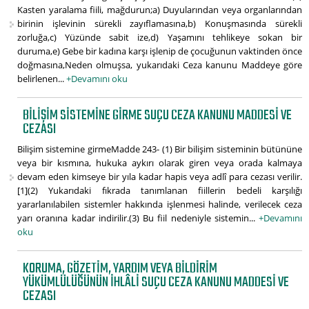
Kasten yaralama fiili, mağdurun;a) Duyularından veya organlarından
birinin işlevinin sürekli zayıflamasına,b) Konuşmasında sürekli
zorluğa,c) Yüzünde sabit ize,d) Yaşamını tehlikeye sokan bir
duruma,e) Gebe bir kadına karşı işlenip de çocuğunun vaktinden önce
doğmasına,Neden olmuşsa, yukarıdaki Ceza kanunu Maddeye göre
belirlenen...
+Devamını oku
BILIŞIM SISTEMINE GIRME SUÇU CEZA KANUNU MADDESI VE
CEZASI
Bilişim sistemine girmeMadde 243- (1) Bir bilişim sisteminin bütününe
veya bir kısmına, hukuka aykırı olarak giren veya orada kalmaya
devam eden kimseye bir yıla kadar hapis veya adlî para cezası verilir.
[1](2) Yukarıdaki fıkrada tanımlanan fiillerin bedeli karşılığı
yararlanılabilen sistemler hakkında işlenmesi halinde, verilecek ceza
yarı oranına kadar indirilir.(3) Bu fiil nedeniyle sistemin...
+Devamını
oku
KORUMA, GÖZETIM, YARDIM VEYA BILDIRIM
YÜKÜMLÜLÜĞÜNÜN İHLÂLI SUÇU CEZA KANUNU MADDESI VE
CEZASI