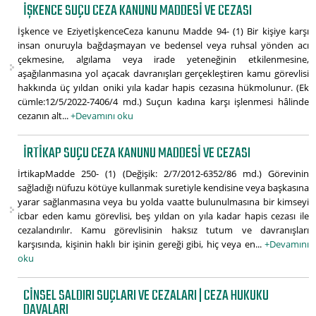
İŞKENCE SUÇU CEZA KANUNU MADDESI VE CEZASI
İşkence ve EziyetİşkenceCeza kanunu Madde 94- (1) Bir kişiye karşı
insan onuruyla bağdaşmayan ve bedensel veya ruhsal yönden acı
çekmesine, algılama veya irade yeteneğinin etkilenmesine,
aşağılanmasına yol açacak davranışları gerçekleştiren kamu görevlisi
hakkında üç yıldan oniki yıla kadar hapis cezasına hükmolunur. (Ek
cümle:12/5/2022-7406/4 md.) Suçun kadına karşı işlenmesi hâlinde
cezanın alt...
+Devamını oku
İRTIKAP SUÇU CEZA KANUNU MADDESI VE CEZASI
İrtikapMadde 250- (1) (Değişik: 2/7/2012-6352/86 md.) Görevinin
sağladığı nüfuzu kötüye kullanmak suretiyle kendisine veya başkasına
yarar sağlanmasına veya bu yolda vaatte bulunulmasına bir kimseyi
icbar eden kamu görevlisi, beş yıldan on yıla kadar hapis cezası ile
cezalandırılır. Kamu görevlisinin haksız tutum ve davranışları
karşısında, kişinin haklı bir işinin gereği gibi, hiç veya en...
+Devamını
oku
CINSEL SALDIRI SUÇLARI VE CEZALARI | CEZA HUKUKU
DAVALARI