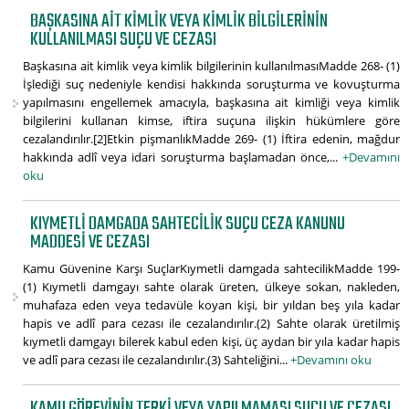
BAŞKASINA AIT KIMLIK VEYA KIMLIK BILGILERININ
KULLANILMASI SUÇU VE CEZASI
Başkasına ait kimlik veya kimlik bilgilerinin kullanılmasıMadde 268- (1)
İşlediği suç nedeniyle kendisi hakkında soruşturma ve kovuşturma
yapılmasını engellemek amacıyla, başkasına ait kimliği veya kimlik
bilgilerini kullanan kimse, iftira suçuna ilişkin hükümlere göre
cezalandırılır.[2]Etkin pişmanlıkMadde 269- (1) İftira edenin, mağdur
hakkında adlî veya idari soruşturma başlamadan önce,...
+Devamını
oku
KIYMETLI DAMGADA SAHTECILIK SUÇU CEZA KANUNU
MADDESI VE CEZASI
Kamu Güvenine Karşı SuçlarKıymetli damgada sahtecilikMadde 199-
(1) Kıymetli damgayı sahte olarak üreten, ülkeye sokan, nakleden,
muhafaza eden veya tedavüle koyan kişi, bir yıldan beş yıla kadar
hapis ve adlî para cezası ile cezalandırılır.(2) Sahte olarak üretilmiş
kıymetli damgayı bilerek kabul eden kişi, üç aydan bir yıla kadar hapis
ve adlî para cezası ile cezalandırılır.(3) Sahteliğini...
+Devamını oku
KAMU GÖREVININ TERKI VEYA YAPILMAMASI SUÇU VE CEZASI