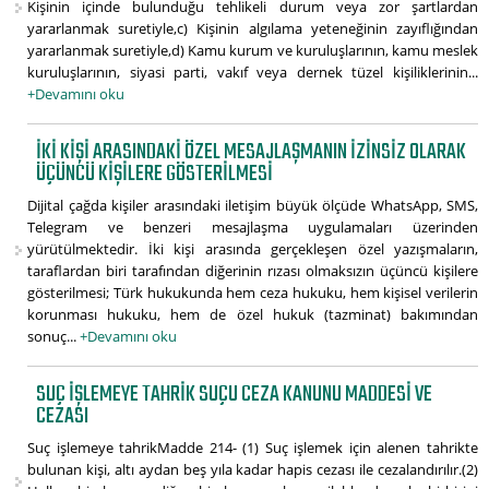
Kişinin içinde bulunduğu tehlikeli durum veya zor şartlardan
yararlanmak suretiyle,c) Kişinin algılama yeteneğinin zayıflığından
yararlanmak suretiyle,d) Kamu kurum ve kuruluşlarının, kamu meslek
kuruluşlarının, siyasi parti, vakıf veya dernek tüzel kişiliklerinin...
+Devamını oku
İKI KIŞI ARASINDAKI ÖZEL MESAJLAŞMANIN İZINSIZ OLARAK
ÜÇÜNCÜ KIŞILERE GÖSTERILMESI
Dijital çağda kişiler arasındaki iletişim büyük ölçüde WhatsApp, SMS,
Telegram ve benzeri mesajlaşma uygulamaları üzerinden
yürütülmektedir. İki kişi arasında gerçekleşen özel yazışmaların,
taraflardan biri tarafından diğerinin rızası olmaksızın üçüncü kişilere
gösterilmesi; Türk hukukunda hem ceza hukuku, hem kişisel verilerin
korunması hukuku, hem de özel hukuk (tazminat) bakımından
sonuç...
+Devamını oku
SUÇ IŞLEMEYE TAHRIK SUÇU CEZA KANUNU MADDESI VE
CEZASI
Suç işlemeye tahrikMadde 214- (1) Suç işlemek için alenen tahrikte
bulunan kişi, altı aydan beş yıla kadar hapis cezası ile cezalandırılır.(2)