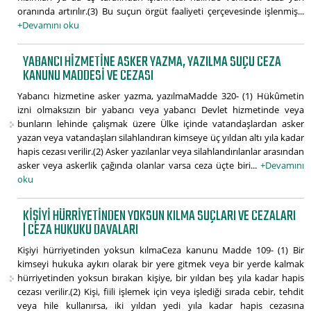
oranında artırılır.(3) Bu suçun örgüt faaliyeti çerçevesinde işlenmiş...
+Devamını oku
YABANCI HIZMETINE ASKER YAZMA, YAZILMA SUÇU CEZA
KANUNU MADDESI VE CEZASI
Yabancı hizmetine asker yazma, yazılmaMadde 320- (1) Hükûmetin
izni olmaksızın bir yabancı veya yabancı Devlet hizmetinde veya
bunların lehinde çalışmak üzere Ülke içinde vatandaşlardan asker
yazan veya vatandaşları silahlandıran kimseye üç yıldan altı yıla kadar
hapis cezası verilir.(2) Asker yazılanlar veya silahlandırılanlar arasından
asker veya askerlik çağında olanlar varsa ceza üçte biri...
+Devamını
oku
KIŞIYI HÜRRIYETINDEN YOKSUN KILMA SUÇLARI VE CEZALARI
| CEZA HUKUKU DAVALARI
Kişiyi hürriyetinden yoksun kılmaCeza kanunu Madde 109- (1) Bir
kimseyi hukuka aykırı olarak bir yere gitmek veya bir yerde kalmak
hürriyetinden yoksun bırakan kişiye, bir yıldan beş yıla kadar hapis
cezası verilir.(2) Kişi, fiili işlemek için veya işlediği sırada cebir, tehdit
veya hile kullanırsa, iki yıldan yedi yıla kadar hapis cezasına