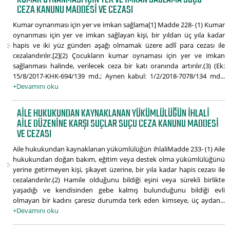
CEZA KANUNU MADDESI VE CEZASI
Kumar oynanması için yer ve imkan sağlama[1] Madde 228- (1) Kumar
oynanması için yer ve imkan sağlayan kişi, bir yıldan üç yıla kadar
hapis ve iki yüz günden aşağı olmamak üzere adlî para cezası ile
cezalandırılır.[2](2) Çocukların kumar oynaması için yer ve imkan
sağlanması halinde, verilecek ceza bir katı oranında artırılır.(3) (Ek:
15/8/2017-KHK-694/139 md.; Aynen kabul: 1/2/2018-7078/134 md...
+Devamını oku
AILE HUKUKUNDAN KAYNAKLANAN YÜKÜMLÜLÜĞÜN IHLALI
AILE DÜZENINE KARŞI SUÇLAR SUÇU CEZA KANUNU MADDESI
VE CEZASI
Aile hukukundan kaynaklanan yükümlülüğün ihlaliMadde 233- (1) Aile
hukukundan doğan bakım, eğitim veya destek olma yükümlülüğünü
yerine getirmeyen kişi, şikayet üzerine, bir yıla kadar hapis cezası ile
cezalandırılır.(2) Hamile olduğunu bildiği eşini veya sürekli birlikte
yaşadığı ve kendisinden gebe kalmış bulunduğunu bildiği evli
olmayan bir kadını çaresiz durumda terk eden kimseye, üç aydan...
+Devamını oku