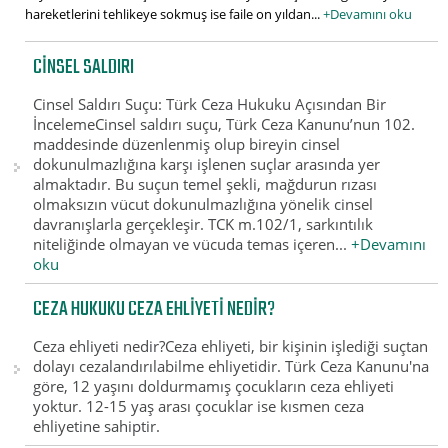
hareketlerini tehlikeye sokmuş ise faile on yıldan...
+Devamını oku
CINSEL SALDIRI
Cinsel Saldırı Suçu: Türk Ceza Hukuku Açısından Bir
İncelemeCinsel saldırı suçu, Türk Ceza Kanunu’nun 102.
maddesinde düzenlenmiş olup bireyin cinsel
dokunulmazlığına karşı işlenen suçlar arasında yer
almaktadır. Bu suçun temel şekli, mağdurun rızası
olmaksızın vücut dokunulmazlığına yönelik cinsel
davranışlarla gerçekleşir. TCK m.102/1, sarkıntılık
niteliğinde olmayan ve vücuda temas içeren...
+Devamını
oku
CEZA HUKUKU CEZA EHLIYETI NEDIR?
Ceza ehliyeti nedir?Ceza ehliyeti, bir kişinin işlediği suçtan
dolayı cezalandırılabilme ehliyetidir. Türk Ceza Kanunu'na
göre, 12 yaşını doldurmamış çocukların ceza ehliyeti
yoktur. 12-15 yaş arası çocuklar ise kısmen ceza
ehliyetine sahiptir.