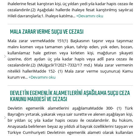
ihalelerine fesat karıştıran kişi, üç yıldan yedi yıla kadar hapis cezası ile
cezalandırılır.(2) Aşağıdaki hallerde ihaleye fesat karıştırılmış sayılır:a)
Hileli davranışlarla;1. İhaleye katılma...
+Devamını oku
MALA ZARAR VERME SUÇU VE CEZASI
Mala zarar vermeMadde 151(1) Başkasının taşınır veya taşınmaz
malını kısmen veya tamamen yıkan, tahrip eden, yok eden, bozan,
kullanılamaz hale getiren veya kirleten kişi, mağdurun şikayeti
üzerine, dört aydan üç yıla kadar hapis veya adlî para cezası ile
cezalandırılır.(2) (Mülga:9/7/2021-7332/17 md.) Mala zarar vermenin
nitelikli halleriMadde 152- (1) Mala zarar verme suçunun;a) Kamu
kurum ve...
+Devamını oku
DEVLETIN EGEMENLIK ALAMETLERINI AŞAĞILAMA SUÇU CEZA
KANUNU MADDESI VE CEZASI
Devletin egemenlik alametlerini aşağılamaMadde 300- (1) Türk
Bayrağını yırtarak, yakarak veya sair surette ve alenen aşağılayan kişi,
bir yıldan üç yıla kadar hapis cezası ile cezalandırılır. Bu hüküm,
Anayasada belirlenen beyaz ay yıldızlı al bayrak özelliklerini taşıyan ve
Türkiye Cumhuriyeti Devletinin egemenlik alameti olarak kullanılan