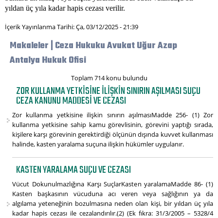
yıldan üç yıla kadar hapis cezası verilir.
İçerik Yayınlanma Tarihi: Ça, 03/12/2025 - 21:39
Makaleler | Ceza Hukuku Avukat Uğur Azap
Antalya Hukuk Ofisi
Toplam 714 konu bulundu
ZOR KULLANMA YETKISINE ILIŞKIN SINIRIN AŞILMASI SUÇU
CEZA KANUNU MADDESI VE CEZASI
Zor kullanma yetkisine ilişkin sınırın aşılmasıMadde 256- (1) Zor
kullanma yetkisine sahip kamu görevlisinin, görevini yaptığı sırada,
kişilere karşı görevinin gerektirdiği ölçünün dışında kuvvet kullanması
halinde, kasten yaralama suçuna ilişkin hükümler uygulanır.
KASTEN YARALAMA SUÇU VE CEZASI
Vücut Dokunulmazlığına Karşı SuçlarKasten yaralamaMadde 86- (1)
Kasten başkasının vücuduna acı veren veya sağlığının ya da
algılama yeteneğinin bozulmasına neden olan kişi, bir yıldan üç yıla
kadar hapis cezası ile cezalandırılır.(2) (Ek fıkra: 31/3/2005 – 5328/4