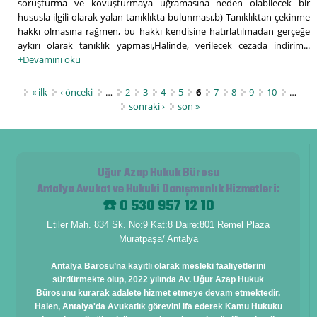
soruşturma ve kovuşturmaya uğramasına neden olabilecek bir
hususla ilgili olarak yalan tanıklıkta bulunması,b) Tanıklıktan çekinme
hakkı olmasına rağmen, bu hakkı kendisine hatırlatılmadan gerçeğe
aykırı olarak tanıklık yapması,Halinde, verilecek cezada indirim...
+Devamını oku
Sayfalar
« ilk
‹ önceki
…
2
3
4
5
6
7
8
9
10
…
sonraki ›
son »
Uğur Azap Hukuk Bürosu
Antalya Avukat ve Hukuki Danışmanlık Hizmetleri
:
☎️ 0 530 957 12 10
Etiler Mah. 834 Sk. No:9 Kat:8 Daire:801 Remel Plaza
Muratpaşa/ Antalya
Antalya Barosu’na kayıtlı olarak mesleki faaliyetlerini
sürdürmekte olup, 2022 yılında Av. Uğur Azap Hukuk
Bürosunu kurarak adalete hizmet etmeye devam etmektedir.
Halen, Antalya'da Avukatlık görevini ifa ederek Kamu Hukuku