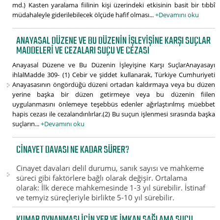
md.) Kasten yaralama fiilinin kişi üzerindeki etkisinin basit bir tıbbî
müdahaleyle giderilebilecek ölçüde hafif olması...
+Devamını oku
ANAYASAL DÜZENE VE BU DÜZENIN İŞLEYIŞINE KARŞI SUÇLAR
MADDELERI VE CEZALARI SUÇU VE CEZASI
Anayasal Düzene ve Bu Düzenin İşleyişine Karşı SuçlarAnayasayı
ihlalMadde 309- (1) Cebir ve şiddet kullanarak, Türkiye Cumhuriyeti
Anayasasının öngördüğü düzeni ortadan kaldırmaya veya bu düzen
yerine başka bir düzen getirmeye veya bu düzenin fiilen
uygulanmasını önlemeye teşebbüs edenler ağırlaştırılmış müebbet
hapis cezası ile cezalandırılırlar.(2) Bu suçun işlenmesi sırasında başka
suçların...
+Devamını oku
CINAYET DAVASI NE KADAR SÜRER?
Cinayet davaları delil durumu, sanık sayısı ve mahkeme
süreci gibi faktörlere bağlı olarak değişir. Ortalama
olarak: İlk derece mahkemesinde 1-3 yıl sürebilir. İstinaf
ve temyiz süreçleriyle birlikte 5-10 yıl sürebilir.
KUMAR OYNANMASI IÇIN YER VE IMKAN SAĞLAMA SUÇU