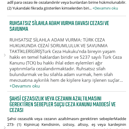
adlî para cezası ile cezalandırılır veya bunlardan birine hükmolunabilir.
(2) Yukarıdaki fıkrada gösterilen kimselerden biri...
+Devamını oku
RUHSATSIZ SILAHLA ADAM VURMA DAVASI CEZASI VE
SAVUNMA
RUHSATSIZ SİLAHLA ADAM VURMA: TÜRK CEZA
HUKUKUNDA CEZAİ SORUMLULUK VE SAVUNMA
TAKTİKLERİGİRİŞTürk Ceza Hukuku’nda bireyin yaşam
hakkı en temel haklardan biridir ve 5237 sayılı Türk Ceza
Kanunu (TCK) bu hakkı ihlal eden eylemleri ağır
yaptırımlarla cezalandırmaktadır. Ruhsatsız silah
bulundurmak ve bu silahla adam vurmak, hem silah
mevzuatına aykırılık hem de kişilere karşı işlenen suçlar...
+Devamını oku
ŞAHSI CEZASIZLIK VEYA CEZANIN AZALTILMASINI
GEREKTIREN SEBEPLER SUÇU CEZA KANUNU MADDESI VE
CEZASI
Şahsi cezasızlık veya cezanın azaltılmasını gerektiren sebeplerMadde
273- (1) Kişinin;a) Kendisinin, üstsoy, altsoy, eş veya kardeşinin