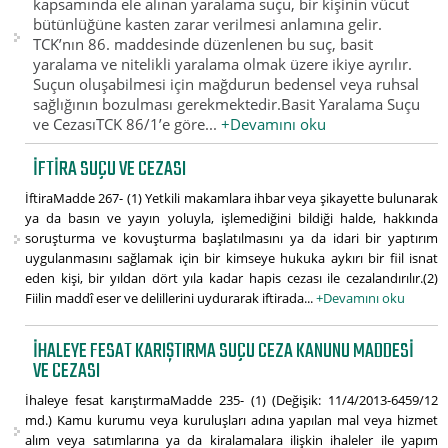
kapsamında ele alınan yaralama suçu, bir kişinin vücut
bütünlüğüne kasten zarar verilmesi anlamına gelir.
TCK’nın 86. maddesinde düzenlenen bu suç, basit
yaralama ve nitelikli yaralama olmak üzere ikiye ayrılır.
Suçun oluşabilmesi için mağdurun bedensel veya ruhsal
sağlığının bozulması gerekmektedir.Basit Yaralama Suçu
ve CezasıTCK 86/1’e göre...
+Devamını oku
İFTIRA SUÇU VE CEZASI
İftiraMadde 267- (1) Yetkili makamlara ihbar veya şikayette bulunarak
ya da basın ve yayın yoluyla, işlemediğini bildiği halde, hakkında
soruşturma ve kovuşturma başlatılmasını ya da idari bir yaptırım
uygulanmasını sağlamak için bir kimseye hukuka aykırı bir fiil isnat
eden kişi, bir yıldan dört yıla kadar hapis cezası ile cezalandırılır.(2)
Fiilin maddî eser ve delillerini uydurarak iftirada...
+Devamını oku
İHALEYE FESAT KARIŞTIRMA SUÇU CEZA KANUNU MADDESI
VE CEZASI
İhaleye fesat karıştırmaMadde 235- (1) (Değişik: 11/4/2013-6459/12
md.) Kamu kurumu veya kuruluşları adına yapılan mal veya hizmet
alım veya satımlarına ya da kiralamalara ilişkin ihaleler ile yapım