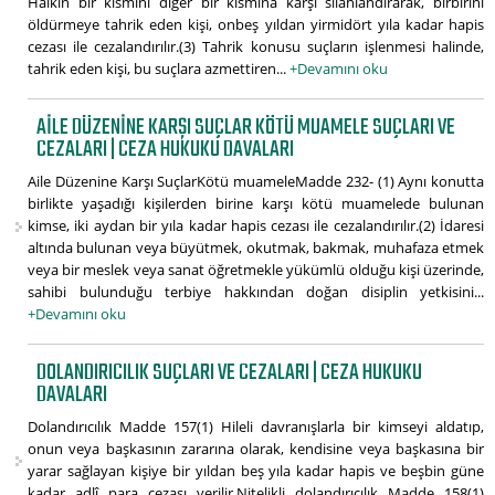
Halkın bir kısmını diğer bir kısmına karşı silahlandırarak, birbirini
öldürmeye tahrik eden kişi, onbeş yıldan yirmidört yıla kadar hapis
cezası ile cezalandırılır.(3) Tahrik konusu suçların işlenmesi halinde,
tahrik eden kişi, bu suçlara azmettiren...
+Devamını oku
AILE DÜZENINE KARŞI SUÇLAR KÖTÜ MUAMELE SUÇLARI VE
CEZALARI | CEZA HUKUKU DAVALARI
Aile Düzenine Karşı SuçlarKötü muameleMadde 232- (1) Aynı konutta
birlikte yaşadığı kişilerden birine karşı kötü muamelede bulunan
kimse, iki aydan bir yıla kadar hapis cezası ile cezalandırılır.(2) İdaresi
altında bulunan veya büyütmek, okutmak, bakmak, muhafaza etmek
veya bir meslek veya sanat öğretmekle yükümlü olduğu kişi üzerinde,
sahibi bulunduğu terbiye hakkından doğan disiplin yetkisini...
+Devamını oku
DOLANDIRICILIK SUÇLARI VE CEZALARI | CEZA HUKUKU
DAVALARI
Dolandırıcılık Madde 157(1) Hileli davranışlarla bir kimseyi aldatıp,
onun veya başkasının zararına olarak, kendisine veya başkasına bir
yarar sağlayan kişiye bir yıldan beş yıla kadar hapis ve beşbin güne
kadar adlî para cezası verilir.Nitelikli dolandırıcılık Madde 158(1)