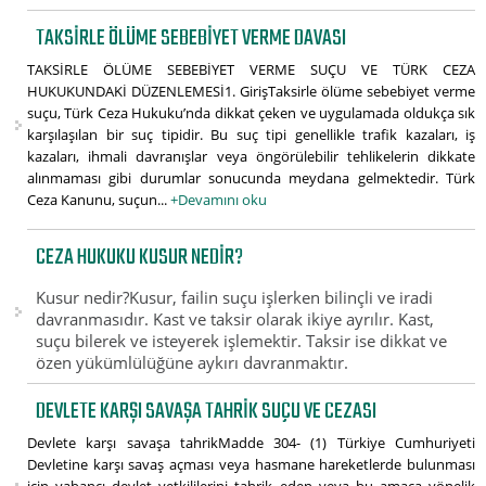
TAKSIRLE ÖLÜME SEBEBIYET VERME DAVASI
TAKSİRLE ÖLÜME SEBEBİYET VERME SUÇU VE TÜRK CEZA
HUKUKUNDAKİ DÜZENLEMESİ1. GirişTaksirle ölüme sebebiyet verme
suçu, Türk Ceza Hukuku’nda dikkat çeken ve uygulamada oldukça sık
karşılaşılan bir suç tipidir. Bu suç tipi genellikle trafik kazaları, iş
kazaları, ihmali davranışlar veya öngörülebilir tehlikelerin dikkate
alınmaması gibi durumlar sonucunda meydana gelmektedir. Türk
Ceza Kanunu, suçun...
+Devamını oku
CEZA HUKUKU KUSUR NEDIR?
Kusur nedir?Kusur, failin suçu işlerken bilinçli ve iradi
davranmasıdır. Kast ve taksir olarak ikiye ayrılır. Kast,
suçu bilerek ve isteyerek işlemektir. Taksir ise dikkat ve
özen yükümlülüğüne aykırı davranmaktır.
DEVLETE KARŞI SAVAŞA TAHRIK SUÇU VE CEZASI
Devlete karşı savaşa tahrikMadde 304- (1) Türkiye Cumhuriyeti
Devletine karşı savaş açması veya hasmane hareketlerde bulunması