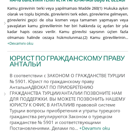
Kamu görevinin terki veya yapılmaması Madde 260(1) Hukuka aykırı
olarak ve toplu biçimde, görevlerini terk eden, görevlerine gelmeyen,
görevlerini geçici de olsa kısmen veya tamamen yapmayan veya
yavaşlatan kamu görevlilerinin her biri hakkında üç aydan bir yıla
kadar hapis cezası verilir. Kamu görevlisi sayısının üçten fazla
olmaması halinde cezaya hükmolunmaz.(2) Kamu görevlilerinin...
+Devamını oku
ЮРИСТ ПО ГРАЖДАНСКОМУ ПРАВУ
АНТАЛЬИ
В соответствии с ЗАКОНОМ О ГРАЖДАНСТВЕ ТУРЦИИ
№ 5901. Юрист по гражданскому праву
АнтальиАДВОКАТ ПО ПРИОБРЕТЕНИЮ
ГРАЖДАНСТВА ТУРЦИИ/АНТАЛИИ ПОЗВОНИТЕ НАМ
ДЛЯ ПОДДЕРЖКИ. ВЫ МОЖЕТЕ ПОЗВОНИТЬ НАШЕМУ
ЮРИСТУ К ОФИС В АНТАЛИИВ правовой системе
Турции вопросы приобретения и утраты турецкого
гражданства регулируются Законом о турецком
гражданстве № 5901 и соответствующими
Постановлениями. Делами по...
+Devamını oku