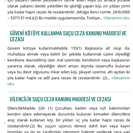
için yabancı devlet yetkililerini tahrik eden veya bu amaca yönelik
olarak yabancı devlet yetkilileri ile işbirliği yapan kişi, on yıldan yirmi
yıla kadar hapis cezası ile cezalandırılır. (Mülga ikinci cümle: 29/6/2005
– 5377/37 md.)(2) Bu madde uygulamasında, Türkiye...
+Devamını oku
GÜVENI KÖTÜYE KULLANMA SUÇU CEZA KANUNU MADDESI VE
CEZASI
Güveni kötüye kullanmaMadde 155(1) Başkasına ait olup da,
muhafaza etmek veya belirli bir şekilde kullanmak üzere zilyedliği
kendisine devredilmiş olan mal üzerinde, kendisinin veya başkasının
yararına olarak, zilyedliğin devri amacı dışında tasarrufta bulunan
veya bu devir olgusunu inkar eden kişi, şikayet üzerine, altı aydan iki
yıla kadar hapis ve adlî para cezası ile cezalandırılır. (2)...
+Devamını
oku
DILENCILIK SUÇU CEZA KANUNU MADDESI VE CEZASI
DilencilikMadde 229- (1) Çocukları, beden veya ruh bakımından
kendini idare edemeyecek durumda bulunan kimseleri dilencilikte
araç olarak kullanan kişi, bir yıldan üç yıla kadar hapis cezası ile
cezalandırılır.(2) Bu suçun üçüncü derece dahil kan veya kayın
hısımları ya da eş tarafından işlenmesi halinde verilecek ceza yarı