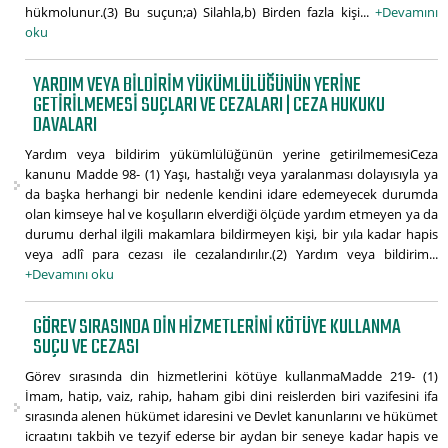
hükmolunur.(3) Bu suçun;a) Silahla,b) Birden fazla kişi...
+Devamını
oku
YARDIM VEYA BILDIRIM YÜKÜMLÜLÜĞÜNÜN YERINE
GETIRILMEMESI SUÇLARI VE CEZALARI | CEZA HUKUKU
DAVALARI
Yardım veya bildirim yükümlülüğünün yerine getirilmemesiCeza
kanunu Madde 98- (1) Yaşı, hastalığı veya yaralanması dolayısıyla ya
da başka herhangi bir nedenle kendini idare edemeyecek durumda
olan kimseye hal ve koşulların elverdiği ölçüde yardım etmeyen ya da
durumu derhal ilgili makamlara bildirmeyen kişi, bir yıla kadar hapis
veya adlî para cezası ile cezalandırılır.(2) Yardım veya bildirim...
+Devamını oku
GÖREV SIRASINDA DIN HIZMETLERINI KÖTÜYE KULLANMA
SUÇU VE CEZASI
Görev sırasında din hizmetlerini kötüye kullanmaMadde 219- (1)
İmam, hatip, vaiz, rahip, haham gibi dini reislerden biri vazifesini ifa
sırasında alenen hükümet idaresini ve Devlet kanunlarını ve hükümet
icraatını takbih ve tezyif ederse bir aydan bir seneye kadar hapis ve