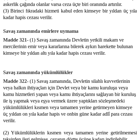
askerlik çağında olanlar varsa ceza üçte biri oranında artırılır.
(3) Birinci fıkradaki hizmeti kabul eden kimseye bir yıldan üç yıla
kadar hapis cezası verilir.
Savaş zamanında emirlere uymama
Madde 321-
(1) Savaş zamanında Devletin yetkili makam ve
mercilerinin emir veya kararlarına bilerek aykırı harekette bulunan
kimseye bir yıldan altı yıla kadar hapis cezası verilir.
Savaş zamanında yükümlülükler
Madde 322-
(1) Savaş zamanında, Devletin silahlı kuvvetlerinin
veya halkın ihtiyaçları için Devlet veya bir kamu kuruluşu veya
kamu hizmetleri yapan veya kamu ihtiyaçlarını sağlayan bir kuruluş
ile iş yapmak veya eşya vermek üzere yaptıkları sözleşmedeki
yükümlülükleri kısmen veya tamamen yerine getirmeyen kimseye
üç yıldan on yıla kadar hapis ve onbin güne kadar adlî para cezası
verilir.
(2) Yükümlülüklerin kısmen veya tamamen yerine getirilmemesi
taksirden ileri gelmişse, cezanın dörtte üçüne kadarı indirilebilir.