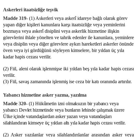
Askerleri itaatsizliğe teşvik
Madde 319-
(1) Askerleri veya askerî idareye bağlı olarak görev
yapan diğer kişileri kanunlara karşı itaatsizliğe veya yeminlerini
bozmaya veya askerî disiplini veya askerlik hizmetine ilişkin
görevlerini ihlale yönelten ve tahrik edenler ile kanunlara, yeminlere
veya disiplin veya diğer görevlere aykırı hareketleri askerler önünde
öven veya iyi gördüğünü söyleyen kimselere, bir yıldan üç yıla
kadar hapis cezası verilir.
(2) Fiil, aleni olarak işlenmişse iki yıldan beş yıla kadar hapis cezası
verilir.
(3) Fiil, savaş zamanında işlenmiş ise ceza bir katı oranında artırılır.
Yabancı hizmetine asker yazma, yazılma
Madde 320-
(1) Hükûmetin izni olmaksızın bir yabancı veya
yabancı Devlet hizmetinde veya bunların lehinde çalışmak üzere
Ülke içinde vatandaşlardan asker yazan veya vatandaşları
silahlandıran kimseye üç yıldan altı yıla kadar hapis cezası verilir.
(2) Asker yazılanlar veya silahlandırılanlar arasından asker veya