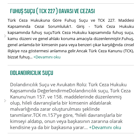
FUHUŞ SUÇU ( TCK 227 ) DAVASI VE CEZASI
Türk Ceza Hukukuna Göre Fuhuş Suçu ve TCK 227. Maddesi
Kapsamında Cezai Sorumluluk1. Giriş - Türk Ceza Hukuku
kapsamında fuhuş suçuTürk Ceza Hukuku kapsamında fuhuş suçu,
kamu düzeni ve genel ahlakı koruma amacıyla düzenlenmiştir.Fuhuş,
genel anlamda bir kimsenin para veya benzeri çıkar karşılığında cinsel
ilişkiye rıza göstermesi anlamına gelir.Ancak Türk Ceza Kanunu (TCK),
bizzat fuhuş...
+Devamını oku
DOLANDIRICILIK SUÇU
Dolandırıcılık Suçu ve Avukatın Rolü: Türk Ceza Hukuku
Kapsamında DeğerlendirmeDolandırıcılık suçu, Türk Ceza
Kanunu’nun 157. ve 158. maddelerinde düzenlenmiş
olup, hileli davranışlarla bir kimsenin aldatılarak
malvarlığında zarar oluşturulması şeklinde
tanımlanır.TCK m.157’ye göre, “hileli davranışlarla bir
kimseyi aldatıp, onun veya başkasının zararına olarak
kendisine ya da bir başkasına yarar...
+Devamını oku