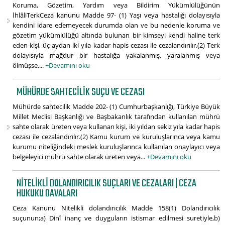
Koruma, Gözetim, Yardım veya Bildirim Yükümlülüğünün
İhlâliTerkCeza kanunu Madde 97- (1) Yaşı veya hastalığı dolayısıyla
kendini idare edemeyecek durumda olan ve bu nedenle koruma ve
gözetim yükümlülüğü altında bulunan bir kimseyi kendi haline terk
eden kişi, üç aydan iki yıla kadar hapis cezası ile cezalandırılır.(2) Terk
dolayısıyla mağdur bir hastalığa yakalanmış, yaralanmış veya
ölmüşse,...
+Devamını oku
MÜHÜRDE SAHTECILIK SUÇU VE CEZASI
Mühürde sahtecilik Madde 202- (1) Cumhurbaşkanlığı, Türkiye Büyük
Millet Meclisi Başkanlığı ve Başbakanlık tarafından kullanılan mührü
sahte olarak üreten veya kullanan kişi, iki yıldan sekiz yıla kadar hapis
cezası ile cezalandırılır.(2) Kamu kurum ve kuruluşlarınca veya kamu
kurumu niteliğindeki meslek kuruluşlarınca kullanılan onaylayıcı veya
belgeleyici mührü sahte olarak üreten veya...
+Devamını oku
NITELIKLI DOLANDIRICILIK SUÇLARI VE CEZALARI | CEZA
HUKUKU DAVALARI
Ceza Kanunu Nitelikli dolandırıcılık Madde 158(1) Dolandırıcılık
suçunun;a) Dinî inanç ve duyguların istismar edilmesi suretiyle,b)