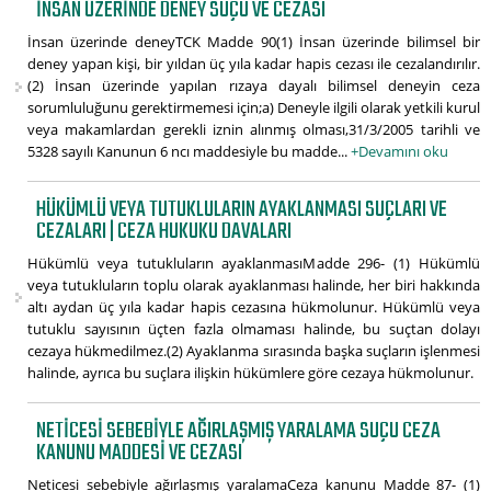
İNSAN ÜZERINDE DENEY SUÇU VE CEZASI
İnsan üzerinde deneyTCK Madde 90(1) İnsan üzerinde bilimsel bir
deney yapan kişi, bir yıldan üç yıla kadar hapis cezası ile cezalandırılır.
(2) İnsan üzerinde yapılan rızaya dayalı bilimsel deneyin ceza
sorumluluğunu gerektirmemesi için;a) Deneyle ilgili olarak yetkili kurul
veya makamlardan gerekli iznin alınmış olması,31/3/2005 tarihli ve
5328 sayılı Kanunun 6 ncı maddesiyle bu madde...
+Devamını oku
HÜKÜMLÜ VEYA TUTUKLULARIN AYAKLANMASI SUÇLARI VE
CEZALARI | CEZA HUKUKU DAVALARI
Hükümlü veya tutukluların ayaklanmasıMadde 296- (1) Hükümlü
veya tutukluların toplu olarak ayaklanması halinde, her biri hakkında
altı aydan üç yıla kadar hapis cezasına hükmolunur. Hükümlü veya
tutuklu sayısının üçten fazla olmaması halinde, bu suçtan dolayı
cezaya hükmedilmez.(2) Ayaklanma sırasında başka suçların işlenmesi
halinde, ayrıca bu suçlara ilişkin hükümlere göre cezaya hükmolunur.
NETICESI SEBEBIYLE AĞIRLAŞMIŞ YARALAMA SUÇU CEZA
KANUNU MADDESI VE CEZASI
Neticesi sebebiyle ağırlaşmış yaralamaCeza kanunu Madde 87- (1)