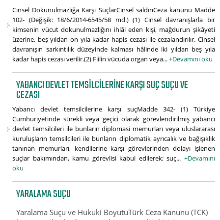
Cinsel Dokunulmazlığa Karşı SuçlarCinsel saldırıCeza kanunu Madde
102- (Değişik: 18/6/2014-6545/58 md.) (1) Cinsel davranışlarla bir
kimsenin vücut dokunulmazlığını ihlâl eden kişi, mağdurun şikâyeti
üzerine, beş yıldan on yıla kadar hapis cezası ile cezalandırılır. Cinsel
davranışın sarkıntılık düzeyinde kalması hâlinde iki yıldan beş yıla
kadar hapis cezası verilir.(2) Fiilin vücuda organ veya...
+Devamını oku
YABANCI DEVLET TEMSILCILERINE KARŞI SUÇ SUÇU VE
CEZASI
Yabancı devlet temsilcilerine karşı suçMadde 342- (1) Türkiye
Cumhuriyetinde sürekli veya geçici olarak görevlendirilmiş yabancı
devlet temsilcileri ile bunların diplomasi memurları veya uluslararası
kuruluşların temsilcileri ile bunların diplomatik ayrıcalık ve bağışıklık
tanınan memurları, kendilerine karşı görevlerinden dolayı işlenen
suçlar bakımından, kamu görevlisi kabul edilerek; suç...
+Devamını
oku
YARALAMA SUÇU
Yaralama Suçu ve Hukuki BoyutuTürk Ceza Kanunu (TCK)