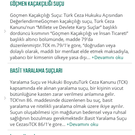
GÖÇMEN KAÇAKÇILIĞI SUÇU
Göçmen Kaçakçılığı Suçu: Türk Ceza Hukuku Açısından
DeğerlendirmeGöçmen kaçakçılığı suçu, Türk Ceza
Kanunu’nun “Millete ve Devlete Karşı Suçlar” başlıklı
dördüncü kısmının “Göçmen Kaçakçılığı ve İnsan Ticareti”
başlıklı altıncı bölümünde, madde 79’da
düzenlenmiştir.TCK m.79/1’e göre, “doğrudan veya
dolaylı olarak, maddi bir menfaat elde etmek maksadıyla,
yabancı bir kimsenin ülkeye yasa dışı...
+Devamını oku
BASIT YARALAMA SUÇLARI
Yaralama Suçu ve Hukuki BoyutuTürk Ceza Kanunu (TCK)
kapsamında ele alınan yaralama suçu, bir kişinin vücut
bütünlüğüne kasten zarar verilmesi anlamına gelir.
TCK’nın 86. maddesinde düzenlenen bu suç, basit
yaralama ve nitelikli yaralama olmak üzere ikiye ayrılır.
Suçun oluşabilmesi için mağdurun bedensel veya ruhsal
sağlığının bozulması gerekmektedir.Basit Yaralama Suçu
ve CezasıTCK 86/1’e göre...
+Devamını oku