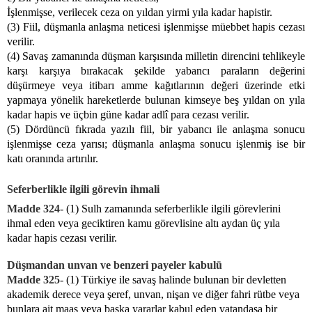
İşlenmişse, verilecek ceza on yıldan yirmi yıla kadar hapistir.
(3) Fiil, düşmanla anlaşma neticesi işlenmişse müebbet hapis cezası
verilir.
(4) Savaş zamanında düşman karşısında milletin direncini tehlikeyle
karşı karşıya bırakacak şekilde yabancı paraların değerini
düşürmeye veya itibarı amme kağıtlarının değeri üzerinde etki
yapmaya yönelik hareketlerde bulunan kimseye beş yıldan on yıla
kadar hapis ve üçbin güne kadar adlî para cezası verilir.
(5) Dördüncü fıkrada yazılı fiil, bir yabancı ile anlaşma sonucu
işlenmişse ceza yarısı; düşmanla anlaşma sonucu işlenmiş ise bir
katı oranında artırılır.
Seferberlikle ilgili görevin ihmali
Madde 324-
(1) Sulh zamanında seferberlikle ilgili görevlerini
ihmal eden veya geciktiren kamu görevlisine altı aydan üç yıla
kadar hapis cezası verilir.
Düşmandan unvan ve benzeri payeler kabulü
Madde 325-
(1) Türkiye ile savaş halinde bulunan bir devletten
akademik derece veya şeref, unvan, nişan ve diğer fahri rütbe veya
bunlara ait maaş veya başka yararlar kabul eden vatandaşa bir