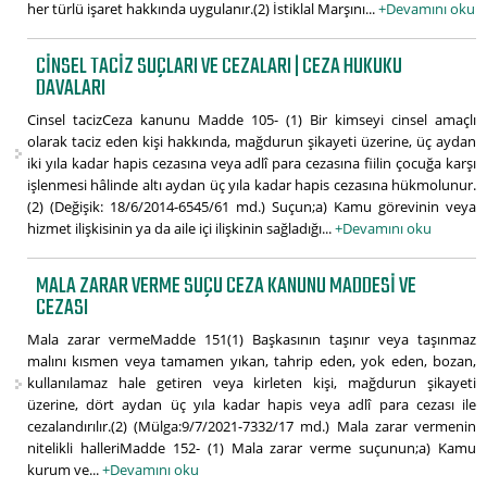
her türlü işaret hakkında uygulanır.(2) İstiklal Marşını...
+Devamını oku
CINSEL TACIZ SUÇLARI VE CEZALARI | CEZA HUKUKU
DAVALARI
Cinsel tacizCeza kanunu Madde 105- (1) Bir kimseyi cinsel amaçlı
olarak taciz eden kişi hakkında, mağdurun şikayeti üzerine, üç aydan
iki yıla kadar hapis cezasına veya adlî para cezasına fiilin çocuğa karşı
işlenmesi hâlinde altı aydan üç yıla kadar hapis cezasına hükmolunur.
(2) (Değişik: 18/6/2014-6545/61 md.) Suçun;a) Kamu görevinin veya
hizmet ilişkisinin ya da aile içi ilişkinin sağladığı...
+Devamını oku
MALA ZARAR VERME SUÇU CEZA KANUNU MADDESI VE
CEZASI
Mala zarar vermeMadde 151(1) Başkasının taşınır veya taşınmaz
malını kısmen veya tamamen yıkan, tahrip eden, yok eden, bozan,
kullanılamaz hale getiren veya kirleten kişi, mağdurun şikayeti
üzerine, dört aydan üç yıla kadar hapis veya adlî para cezası ile
cezalandırılır.(2) (Mülga:9/7/2021-7332/17 md.) Mala zarar vermenin
nitelikli halleriMadde 152- (1) Mala zarar verme suçunun;a) Kamu
kurum ve...
+Devamını oku