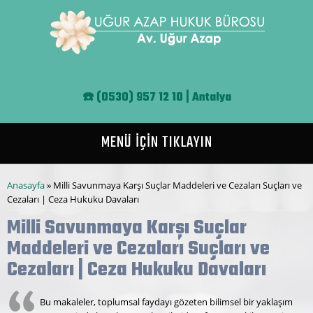
Ana içeriğe atla
☎️
(0530) 957 12 10 | Antalya
MENÜ İÇİN TIKLAYIN
Buradasınız
Anasayfa
» Milli Savunmaya Karşı Suçlar Maddeleri ve Cezaları Suçları ve
Cezaları | Ceza Hukuku Davaları
Milli Savunmaya Karşı Suçlar
Maddeleri ve Cezaları Suçları ve
Cezaları | Ceza Hukuku Davaları
Bu makaleler, toplumsal faydayı gözeten bilimsel bir yaklaşım