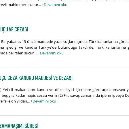
örevli mahkemece karar...
+Devamını oku
UÇU VE CEZASI
ir yabancı, 13 üncü maddede yazılı suçlar dışında, Türk kanunlarına göre aşağ
na işlediği ve kendisi Türkiye'de bulunduğu takdirde, Türk kanunlarına gö
rada belirtilen suçun...
+Devamını oku
UÇU CEZA KANUNU MADDESI VE CEZASI
) Yetkili makamların kanun ve düzenleyici işlemlere göre açıklanmasını ya
beş yıla kadar hapis cezası verilir.(2) Fiil, savaş zamanında işlenmiş veya Dev
 faile on yıldan...
+Devamını oku
 ZAMANAŞIMI SÜRESI