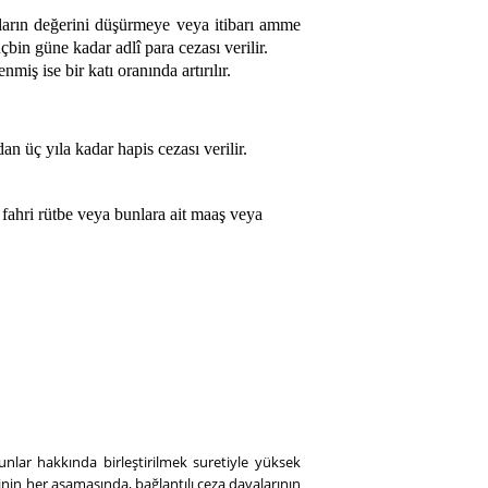
aların değerini düşürmeye veya itibarı amme
bin güne kadar adlî para cezası verilir.
iş ise bir katı oranında artırılır.
an üç yıla kadar hapis cezası verilir.
 fahri rütbe veya bunlara ait maaş veya
unlar hakkında birleştirilmek suretiyle yüksek
in her aşamasında, bağlantılı ceza davalarının