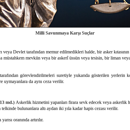
Milli Savunmaya Karşı Suçlar
rı veya Devlet tarafından memur edilmedikleri halde, bir asker kıtasın
ya müstahkem mevkiin veya bir askerî üssün veya tesisin, bir liman vey
arafından görevlendirilmeleri suretiyle yukarıda gösterilen yerlerin
ere uymayanlara da aynı ceza verilir.
/13 md.)
Askerlik hizmetini yapanları firara sevk edecek veya askerlik h
elkinde bulunanlara altı aydan iki yıla kadar hapis cezası verilir.
 yarısı oranında artırılır.