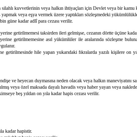
 silahlı kuvvetlerinin veya halkın ihtiyaçları için Devlet veya bir kam
e iş yapmak veya eşya vermek üzere yaptıkları sözleşmedeki yükümlülü
in güne kadar adlî para cezası verilir.
ne getirilmemesi taksirden ileri gelmişse, cezanın dörtte üçüne kadarı 
ne getirilmemesine asıl yükümlüler ile aralarında sözleşme bulunan
gulanır.
 getirilmesinde hile yapan yukarıdaki fıkralarda yazılı kişilere on 
endişe ve heyecan duymasına neden olacak veya halkın maneviyatını sa
artılmış veya özel maksada dayalı havadis veya haber yayan veya nakleden
imseye beş yıldan on yıla kadar hapis cezası verilir.
la kadar hapistir.