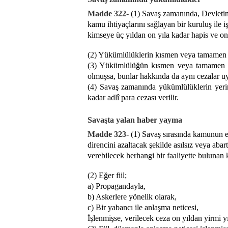
Madde 322-
(1) Savaş zamanında, Devletin
kamu ihtiyaçlarını sağlayan bir kuruluş il
kimseye üç yıldan on yıla kadar hapis ve onb
(2) Yükümlülüklerin kısmen veya tamamen yeri
(3) Yükümlülüğün kısmen veya tamamen yeri
olmuşsa, bunlar hakkında da aynı cezalar uy
(4) Savaş zamanında yükümlülüklerin yerine
kadar adlî para cezası verilir.
Savaşta yalan haber yayma
Madde 323-
(1) Savaş sırasında kamunun 
direncini azaltacak şekilde asılsız veya ab
verebilecek herhangi bir faaliyette bulunan k
(2) Eğer fiil;
a) Propagandayla,
b) Askerlere yönelik olarak,
c) Bir yabancı ile anlaşma neticesi,
İşlenmişse, verilecek ceza on yıldan yirmi yı