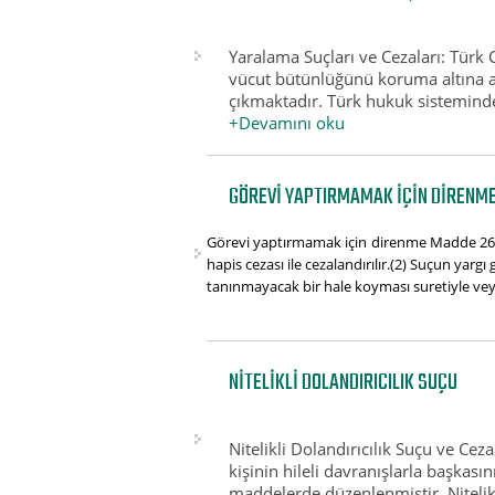
Yaralama Suçları ve Cezaları: Tür
vücut bütünlüğünü koruma altına al
çıkmaktadır. Türk hukuk sisteminde, 
+Devamını oku
GÖREVI YAPTIRMAMAK IÇIN DIRENME
Görevi yaptırmamak için direnme Madde 265(1
hapis cezası ile cezalandırılır.(2) Suçun yarg
tanınmayacak bir hale koyması suretiyle vey
NITELIKLI DOLANDIRICILIK SUÇU
Nitelikli Dolandırıcılık Suçu ve Ce
kişinin hileli davranışlarla başkas
maddelerde düzenlenmiştir. Nitelikli 