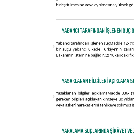
birleştirilmesine veya ayrılmasına yüksek g
YABANCI TARAFINDAN IŞLENEN SUÇ S
Yabancı tarafından işlenen suçMadde 12- (1) B
bir suçu yabancı ülkede Türkiye'nin zararı
Bakanının istemine bağlıdır.(2) Yukarıdaki fık
YASAKLANAN BILGILERI AÇIKLAMA S
Yasaklanan bilgileri açıklamaMadde 336- (1
gereken bilgileri açıklayan kimseye üç yıldan 
veya askerî hareketlerini tehlikeye sokmuş ise
YARALAMA SUÇLARINDA ŞIKÂYET VE