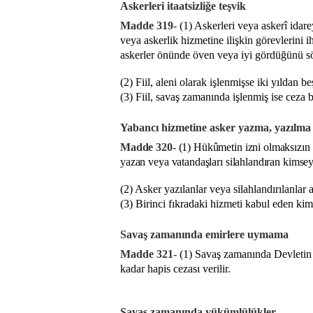
Askerleri itaatsizliğe teşvik
Madde 319-
(1) Askerleri veya askerî idare
veya askerlik hizmetine ilişkin görevlerini i
askerler önünde öven veya iyi gördüğünü söyl
(2) Fiil, aleni olarak işlenmişse iki yıldan be
(3) Fiil, savaş zamanında işlenmiş ise ceza bir
Yabancı hizmetine asker yazma, yazılma
Madde 320-
(1) Hükûmetin izni olmaksızın 
yazan veya vatandaşları silahlandıran kimseye 
(2) Asker yazılanlar veya silahlandırılanlar a
(3) Birinci fıkradaki hizmeti kabul eden kims
Savaş zamanında emirlere uymama
Madde 321-
(1) Savaş zamanında Devletin y
kadar hapis cezası verilir.
Savaş zamanında yükümlülükler