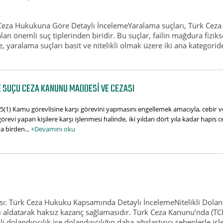
k Ceza Hukukuna Göre Detaylı İncelemeYaralama suçları, Türk Cez
an önemli suç tiplerinden biridir. Bu suçlar, failin mağdura fizi
yaralama suçları basit ve nitelikli olmak üzere iki ana kategoride 
 SUÇU CEZA KANUNU MADDESI VE CEZASI
) Kamu görevlisine karşı görevini yapmasını engellemek amacıyla, cebir veya
ı görevi yapan kişilere karşı işlenmesi halinde, iki yıldan dört yıla kadar hapi
a birden...
+Devamını oku
zası: Türk Ceza Hukuku Kapsamında Detaylı İncelemeNitelikli Dolandı
ını aldatarak haksız kazanç sağlamasıdır. Türk Ceza Kanunu’nda (TCK
dolandırıcılık ise dolandırıcılığın daha ağırlaştırıcı sebeplerle iş