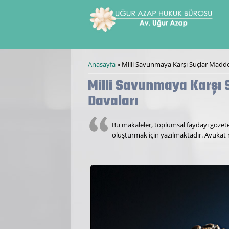
Ana içeriğe atla
Buradasınız
Anasayfa
» Milli Savunmaya Karşı Suçlar Maddel
Milli Savunmaya Karşı S
Davaları
Bu makaleler, toplumsal faydayı gözeten
oluşturmak için yazılmaktadır. Avukat 