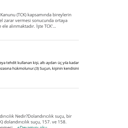
a Kanunu (TCK) kapsamında bireylerin
ksel zarar vermesi sonucunda ortaya
ele alınmaktadır. İşte TCK'...
 tehdit kullanan kişi, altı aydan üç yıla kadar
s cezasına hükmolunur.(3) Suçun, kişinin kendisini
rıcılık Nedir?Dolandırıcılık suçu, bir
) dolandırıcılık suçu, 157. ve 158.
lenmesi...
+Devamını oku