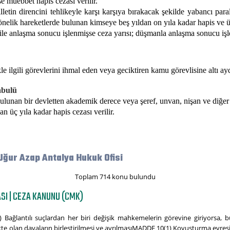
e müebbet hapis cezası verilir.
etin direncini tehlikeyle karşı karşıya bırakacak şekilde yabancı par
nelik hareketlerde bulunan kimseye beş yıldan on yıla kadar hapis ve üç
 ile anlaşma sonucu işlenmişse ceza yarısı; düşmanla anlaşma sonucu işlenm
e ilgili görevlerini ihmal eden veya geciktiren kamu görevlisine altı ayd
abulü
bulunan bir devletten akademik derece veya şeref, unvan, nişan ve diğer
n üç yıla kadar hapis cezası verilir.
Uğur Azap Antalya Hukuk Ofisi
Toplam 714 konu bulundu
SI | CEZA KANUNU (CMK)
) Bağlantılı suçlardan her biri değişik mahkemelerin görevine giriyorsa, b
e olan davaların birleştirilmesi ve ayrılmasıMADDE 10(1) Kovuşturma evresin