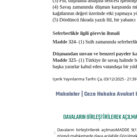
(3) Fiil, düşmanla anlaşma neticesi işlenmişs
(4) Savaş zamanında düşman karşısında mill
kağıtlarının değeri üzerinde etki yapmaya yö
(5) Dördüncü fıkrada yazılı fiil, bir yabancı
Seferberlikle ilgili görevin ihmali
Madde 324-
(1) Sulh zamanında seferberlikl
Düşmandan unvan ve benzeri payeler k
Madde 325-
(1) Türkiye ile savaş halinde 
başka yararlar kabul eden vatandaşa bir yılda
İçerik Yayınlanma Tarihi: Ça, 03/12/2025 - 21:39
Makaleler | Ceza Hukuku Avukat 
DAVALARIN BIRLEŞTIRILEREK AÇILMA
Davaların birleştirilerek açılmasıMADDE 9(1
görevli mahkemede dava açılabilir.Görülmekt