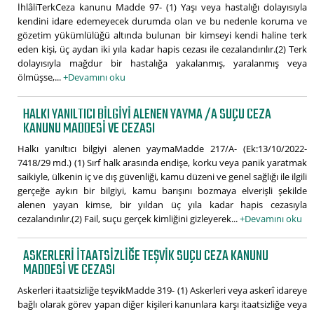
İhlâliTerkCeza kanunu Madde 97- (1) Yaşı veya hastalığı dolayısıyla
kendini idare edemeyecek durumda olan ve bu nedenle koruma ve
gözetim yükümlülüğü altında bulunan bir kimseyi kendi haline terk
eden kişi, üç aydan iki yıla kadar hapis cezası ile cezalandırılır.(2) Terk
dolayısıyla mağdur bir hastalığa yakalanmış, yaralanmış veya
ölmüşse,...
+Devamını oku
HALKI YANILTICI BILGIYI ALENEN YAYMA /A SUÇU CEZA
KANUNU MADDESI VE CEZASI
Halkı yanıltıcı bilgiyi alenen yaymaMadde 217/A- (Ek:13/10/2022-
7418/29 md.) (1) Sırf halk arasında endişe, korku veya panik yaratmak
saikiyle, ülkenin iç ve dış güvenliği, kamu düzeni ve genel sağlığı ile ilgili
gerçeğe aykırı bir bilgiyi, kamu barışını bozmaya elverişli şekilde
alenen yayan kimse, bir yıldan üç yıla kadar hapis cezasıyla
cezalandırılır.(2) Fail, suçu gerçek kimliğini gizleyerek...
+Devamını oku
ASKERLERI ITAATSIZLIĞE TEŞVIK SUÇU CEZA KANUNU
MADDESI VE CEZASI
Askerleri itaatsizliğe teşvikMadde 319- (1) Askerleri veya askerî idareye
bağlı olarak görev yapan diğer kişileri kanunlara karşı itaatsizliğe veya