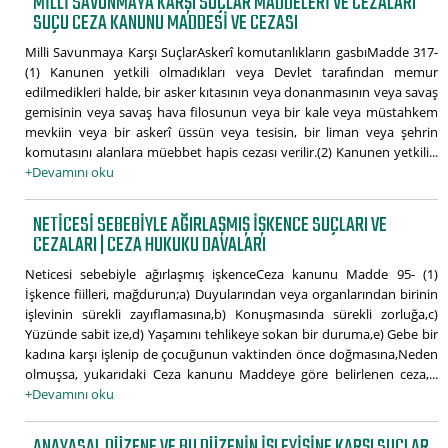
MILLI SAVUNMAYA KARŞI SUÇLAR MADDELERI VE CEZALARI
SUÇU CEZA KANUNU MADDESI VE CEZASI
Milli Savunmaya Karşı SuçlarAskerî komutanlıkların gasbıMadde 317-
(1) Kanunen yetkili olmadıkları veya Devlet tarafından memur
edilmedikleri halde, bir asker kıtasının veya donanmasının veya savaş
gemisinin veya savaş hava filosunun veya bir kale veya müstahkem
mevkiin veya bir askerî üssün veya tesisin, bir liman veya şehrin
komutasını alanlara müebbet hapis cezası verilir.(2) Kanunen yetkili...
+Devamını oku
NETICESI SEBEBIYLE AĞIRLAŞMIŞ IŞKENCE SUÇLARI VE
CEZALARI | CEZA HUKUKU DAVALARI
Neticesi sebebiyle ağırlaşmış işkenceCeza kanunu Madde 95- (1)
İşkence fiilleri, mağdurun;a) Duyularından veya organlarından birinin
işlevinin sürekli zayıflamasına,b) Konuşmasında sürekli zorluğa,c)
Yüzünde sabit ize,d) Yaşamını tehlikeye sokan bir duruma,e) Gebe bir
kadına karşı işlenip de çocuğunun vaktinden önce doğmasına,Neden
olmuşsa, yukarıdaki Ceza kanunu Maddeye göre belirlenen ceza,...
+Devamını oku
ANAYASAL DÜZENE VE BU DÜZENIN İŞLEYIŞINE KARŞI SUÇLAR