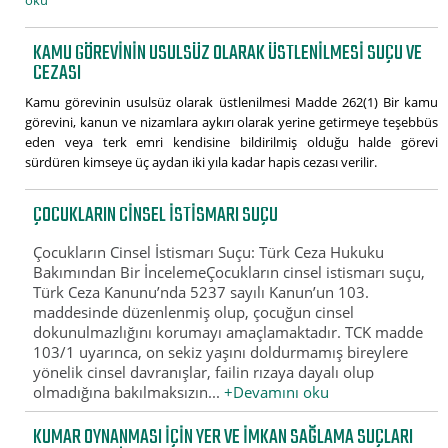
oku
KAMU GÖREVININ USULSÜZ OLARAK ÜSTLENILMESI SUÇU VE
CEZASI
Kamu görevinin usulsüz olarak üstlenilmesi Madde 262(1) Bir kamu
görevini, kanun ve nizamlara aykırı olarak yerine getirmeye teşebbüs
eden veya terk emri kendisine bildirilmiş olduğu halde görevi
sürdüren kimseye üç aydan iki yıla kadar hapis cezası verilir.
ÇOCUKLARIN CINSEL İSTISMARI SUÇU
Çocukların Cinsel İstismarı Suçu: Türk Ceza Hukuku
Bakımından Bir İncelemeÇocukların cinsel istismarı suçu,
Türk Ceza Kanunu’nda 5237 sayılı Kanun’un 103.
maddesinde düzenlenmiş olup, çocuğun cinsel
dokunulmazlığını korumayı amaçlamaktadır. TCK madde
103/1 uyarınca, on sekiz yaşını doldurmamış bireylere
yönelik cinsel davranışlar, failin rızaya dayalı olup
olmadığına bakılmaksızın...
+Devamını oku
KUMAR OYNANMASI IÇIN YER VE IMKAN SAĞLAMA SUÇLARI