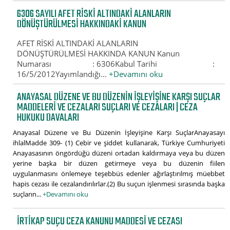
6306 SAYILI AFET RISKI ALTINDAKI ALANLARIN
DÖNÜŞTÜRÜLMESI HAKKINDAKI KANUN
AFET RİSKİ ALTINDAKİ ALANLARIN
DÖNÜŞTÜRÜLMESİ HAKKINDA KANUN Kanun
Numarası : 6306Kabul Tarihi :
16/5/2012Yayımlandığı...
+Devamını oku
ANAYASAL DÜZENE VE BU DÜZENIN İŞLEYIŞINE KARŞI SUÇLAR
MADDELERI VE CEZALARI SUÇLARI VE CEZALARI | CEZA
HUKUKU DAVALARI
Anayasal Düzene ve Bu Düzenin İşleyişine Karşı SuçlarAnayasayı
ihlalMadde 309- (1) Cebir ve şiddet kullanarak, Türkiye Cumhuriyeti
Anayasasının öngördüğü düzeni ortadan kaldırmaya veya bu düzen
yerine başka bir düzen getirmeye veya bu düzenin fiilen
uygulanmasını önlemeye teşebbüs edenler ağırlaştırılmış müebbet
hapis cezası ile cezalandırılırlar.(2) Bu suçun işlenmesi sırasında başka
suçların...
+Devamını oku
İRTIKAP SUÇU CEZA KANUNU MADDESI VE CEZASI