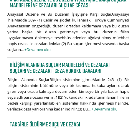
MADDELERI VE CEZALARI SUÇU VE CEZASI
Anayasal Düzene ve Bu Düzenin İşleyişine Karşı SuçlarAnayasayı
ihlalMadde 309- (1) Cebir ve şiddet kullanarak, Türkiye Cumhuriyeti
Anayasasının öngördüğü düzeni ortadan kaldırmaya veya bu düzen
yerine başka bir düzen getirmeye veya bu düzenin fiilen
uygulanmasını önlemeye teşebbüs edenler ağırlaştırılmış müebbet
hapis cezası ile cezalandırılırlar.(2) Bu suçun işlenmesi sırasında başka
suçların...
+Devamını oku
BILIŞIM ALANINDA SUÇLAR MADDELERI VE CEZALARI
SUÇLARI VE CEZALARI | CEZA HUKUKU DAVALARI
Bilişim Alanında SuçlarBilişim sistemine girmeMadde 243- (1) Bir
bilişim sisteminin bütününe veya bir kısmına, hukuka aykırı olarak
giren veya orada kalmaya devam eden kimseye bir yıla kadar hapis
veya adlî para cezası verilir.[1](2) Yukarıdaki fıkrada tanımlanan fiillerin
bedeli karşılığı yararlanılabilen sistemler hakkında işlenmesi halinde,
verilecek ceza yarı oranına kadar indirilir.(3) Bu...
+Devamını oku
TAKSIRLE ÖLDÜRME SUÇU VE CEZASI