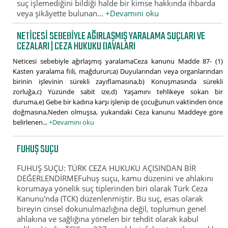
suç işlemediğini bildiği halde bir kimse hakkında ihbarda
veya şikâyette bulunan...
+Devamını oku
NETICESI SEBEBIYLE AĞIRLAŞMIŞ YARALAMA SUÇLARI VE
CEZALARI | CEZA HUKUKU DAVALARI
Neticesi sebebiyle ağırlaşmış yaralamaCeza kanunu Madde 87- (1)
Kasten yaralama fiili, mağdurun;a) Duyularından veya organlarından
birinin işlevinin sürekli zayıflamasına,b) Konuşmasında sürekli
zorluğa,c) Yüzünde sabit ize,d) Yaşamını tehlikeye sokan bir
duruma,e) Gebe bir kadına karşı işlenip de çocuğunun vaktinden önce
doğmasına,Neden olmuşsa, yukarıdaki Ceza kanunu Maddeye göre
belirlenen...
+Devamını oku
FUHUŞ SUÇU
FUHUŞ SUÇU: TÜRK CEZA HUKUKU AÇISINDAN BİR
DEĞERLENDİRMEFuhuş suçu, kamu düzenini ve ahlakını
korumaya yönelik suç tiplerinden biri olarak Türk Ceza
Kanunu'nda (TCK) düzenlenmiştir. Bu suç, esas olarak
bireyin cinsel dokunulmazlığına değil, toplumun genel
ahlakına ve sağlığına yönelen bir tehdit olarak kabul