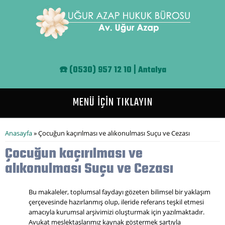
Ana içeriğe atla
☎️
(0530) 957 12 10 | Antalya
MENÜ İÇİN TIKLAYIN
Buradasınız
Anasayfa
» Çocuğun kaçırılması ve alıkonulması Suçu ve Cezası
Çocuğun kaçırılması ve
alıkonulması Suçu ve Cezası
Bu makaleler, toplumsal faydayı gözeten bilimsel bir yaklaşım
çerçevesinde hazırlanmış olup, ileride referans teşkil etmesi
amacıyla kurumsal arşivimizi oluşturmak için yazılmaktadır.
Avukat meslektaşlarımız kaynak göstermek şartıyla