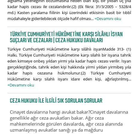
algılama yeteneğinin bozulmasına neden olan kişi, bir yıldan üç yıla
kadar hapis cezası ile cezalandırılır.(2) (Ek fıkra: 31/3/2005 – 5328/4
md.) Kasten yaralama fiilinin kişi üzerindeki etkisinin basit bir tıbbî
müdahaleyle giderilebilecek ölçüde hafif olması...
+Devamını oku
TÜRKIYE CUMHURIYETI HÜKÛMETINE KARŞI SILÂHLI ISYAN
SUÇLARI VE CEZALARI | CEZA HUKUKU DAVALARI
Türkiye Cumhuriyeti Hükûmetine karşı silâhlı isyanMadde 313- (1)
Halkı, Türkiye Cumhuriyeti Hükûmetine karşı silahlı bir isyana tahrik
eden kimseye onbeş yıldan yirmi yıla kadar hapis cezası verilir. İsyan
gerçekleştiğinde, tahrik eden kişi hakkında yirmi yıldan yirmibeş yıla
kadar hapis cezasına hükmolunur.(2) Türkiye Cumhuriyeti
Hükûmetine karşı silahlı isyanı idare eden kişi, ağırlaştırılmış...
+Devamını oku
CEZA HUKUKU ILE ILGILI SIK SORULAN SORULAR
Cinayet davalarına hangi avukat bakar?Cinayet davalarına
genellikle ağır ceza avukatları bakar. Ağır ceza
mahkemelerinde görülen davalarda, ağır ceza alanında
uzmanlaşmış avukatlar sanığı ya da mağduru