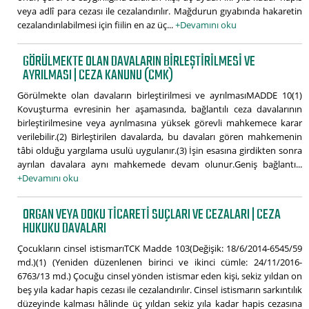
veya adlî para cezası ile cezalandırılır. Mağdurun gıyabında hakaretin
cezalandırılabilmesi için fiilin en az üç...
+Devamını oku
GÖRÜLMEKTE OLAN DAVALARIN BIRLEŞTIRILMESI VE
AYRILMASI | CEZA KANUNU (CMK)
Görülmekte olan davaların birleştirilmesi ve ayrılmasıMADDE 10(1)
Kovuşturma evresinin her aşamasında, bağlantılı ceza davalarının
birleştirilmesine veya ayrılmasına yüksek görevli mahkemece karar
verilebilir.(2) Birleştirilen davalarda, bu davaları gören mahkemenin
tâbi olduğu yargılama usulü uygulanır.(3) İşin esasına girdikten sonra
ayrılan davalara aynı mahkemede devam olunur.Geniş bağlantı...
+Devamını oku
ORGAN VEYA DOKU TICARETI SUÇLARI VE CEZALARI | CEZA
HUKUKU DAVALARI
Çocukların cinsel istismarıTCK Madde 103(Değişik: 18/6/2014-6545/59
md.)(1) (Yeniden düzenlenen birinci ve ikinci cümle: 24/11/2016-
6763/13 md.) Çocuğu cinsel yönden istismar eden kişi, sekiz yıldan on
beş yıla kadar hapis cezası ile cezalandırılır. Cinsel istismarın sarkıntılık
düzeyinde kalması hâlinde üç yıldan sekiz yıla kadar hapis cezasına