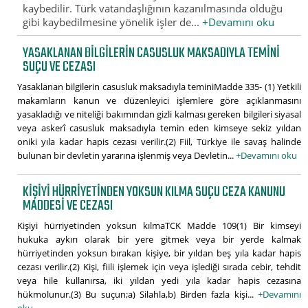
kaybedilir. Türk vatandaşlığının kazanılmasında olduğu
gibi kaybedilmesine yönelik işler de...
+Devamını oku
YASAKLANAN BILGILERIN CASUSLUK MAKSADIYLA TEMINI
SUÇU VE CEZASI
Yasaklanan bilgilerin casusluk maksadıyla teminiMadde 335- (1) Yetkili
makamların kanun ve düzenleyici işlemlere göre açıklanmasını
yasakladığı ve niteliği bakımından gizli kalması gereken bilgileri siyasal
veya askerî casusluk maksadıyla temin eden kimseye sekiz yıldan
oniki yıla kadar hapis cezası verilir.(2) Fiil, Türkiye ile savaş halinde
bulunan bir devletin yararına işlenmiş veya Devletin...
+Devamını oku
KIŞIYI HÜRRIYETINDEN YOKSUN KILMA SUÇU CEZA KANUNU
MADDESI VE CEZASI
Kişiyi hürriyetinden yoksun kılmaTCK Madde 109(1) Bir kimseyi
hukuka aykırı olarak bir yere gitmek veya bir yerde kalmak
hürriyetinden yoksun bırakan kişiye, bir yıldan beş yıla kadar hapis
cezası verilir.(2) Kişi, fiili işlemek için veya işlediği sırada cebir, tehdit
veya hile kullanırsa, iki yıldan yedi yıla kadar hapis cezasına
hükmolunur.(3) Bu suçun;a) Silahla,b) Birden fazla kişi...
+Devamını