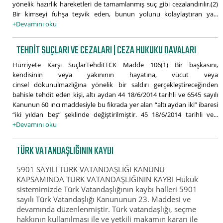
yönelik hazırlık hareketleri de tamamlanmış suç gibi cezalandırılır.(2)
Bir kimseyi fuhşa teşvik eden, bunun yolunu kolaylaştıran ya...
+Devamını oku
TEHDIT SUÇLARI VE CEZALARI | CEZA HUKUKU DAVALARI
Hürriyete Karşı SuçlarTehditTCK Madde 106(1) Bir başkasını,
kendisinin veya yakınının hayatına, vücut veya
cinsel dokunulmazlığına yönelik bir saldırı gerçekleştireceğinden
bahisle tehdit eden kişi, altı aydan 44 18/6/2014 tarihli ve 6545 sayılı
Kanunun 60 ıncı maddesiyle bu fıkrada yer alan “altı aydan iki” ibaresi
“iki yıldan beş” şeklinde değiştirilmiştir. 45 18/6/2014 tarihli ve...
+Devamını oku
TÜRK VATANDAŞLIĞININ KAYBI
5901 SAYILI TÜRK VATANDAŞLIĞI KANUNU
KAPSAMINDA TÜRK VATANDAŞLIĞININ KAYBI Hukuk
sistemimizde Türk Vatandaşlığının kaybı halleri 5901
sayılı Türk Vatandaşlığı Kanununun 23. Maddesi ve
devamında düzenlenmiştir. Türk vatandaşlığı, seçme
hakkının kullanılması ile ve yetkili makamın kararı ile