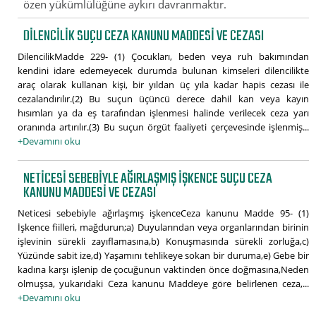
özen yükümlülüğüne aykırı davranmaktır.
DILENCILIK SUÇU CEZA KANUNU MADDESI VE CEZASI
DilencilikMadde 229- (1) Çocukları, beden veya ruh bakımından
kendini idare edemeyecek durumda bulunan kimseleri dilencilikte
araç olarak kullanan kişi, bir yıldan üç yıla kadar hapis cezası ile
cezalandırılır.(2) Bu suçun üçüncü derece dahil kan veya kayın
hısımları ya da eş tarafından işlenmesi halinde verilecek ceza yarı
oranında artırılır.(3) Bu suçun örgüt faaliyeti çerçevesinde işlenmiş...
+Devamını oku
NETICESI SEBEBIYLE AĞIRLAŞMIŞ IŞKENCE SUÇU CEZA
KANUNU MADDESI VE CEZASI
Neticesi sebebiyle ağırlaşmış işkenceCeza kanunu Madde 95- (1)
İşkence fiilleri, mağdurun;a) Duyularından veya organlarından birinin
işlevinin sürekli zayıflamasına,b) Konuşmasında sürekli zorluğa,c)
Yüzünde sabit ize,d) Yaşamını tehlikeye sokan bir duruma,e) Gebe bir
kadına karşı işlenip de çocuğunun vaktinden önce doğmasına,Neden
olmuşsa, yukarıdaki Ceza kanunu Maddeye göre belirlenen ceza,...
+Devamını oku