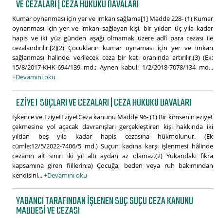
VE CEZALARI | CEZA HUKUKU DAVALARI
Kumar oynanması için yer ve imkan sağlama[1] Madde 228- (1) Kumar
oynanması için yer ve imkan sağlayan kişi, bir yıldan üç yıla kadar
hapis ve iki yüz günden aşağı olmamak üzere adlî para cezası ile
cezalandırılır.[2](2) Çocukların kumar oynaması için yer ve imkan
sağlanması halinde, verilecek ceza bir katı oranında artırılır.(3) (Ek:
15/8/2017-KHK-694/139 md.; Aynen kabul: 1/2/2018-7078/134 md...
+Devamını oku
EZIYET SUÇLARI VE CEZALARI | CEZA HUKUKU DAVALARI
İşkence ve EziyetEziyetCeza kanunu Madde 96- (1) Bir kimsenin eziyet
çekmesine yol açacak davranışları gerçekleştiren kişi hakkında iki
yıldan beş yıla kadar hapis cezasına hükmolunur. (Ek
cümle:12/5/2022-7406/5 md.) Suçun kadına karşı işlenmesi hâlinde
cezanın alt sınırı iki yıl altı aydan az olamaz.(2) Yukarıdaki fıkra
kapsamına giren fiillerin;a) Çocuğa, beden veya ruh bakımından
kendisini...
+Devamını oku
YABANCI TARAFINDAN IŞLENEN SUÇ SUÇU CEZA KANUNU
MADDESI VE CEZASI