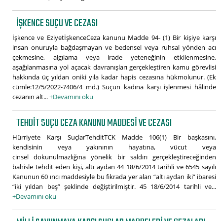
İŞKENCE SUÇU VE CEZASI
İşkence ve EziyetİşkenceCeza kanunu Madde 94- (1) Bir kişiye karşı
insan onuruyla bağdaşmayan ve bedensel veya ruhsal yönden acı
çekmesine, algılama veya irade yeteneğinin etkilenmesine,
aşağılanmasına yol açacak davranışları gerçekleştiren kamu görevlisi
hakkında üç yıldan oniki yıla kadar hapis cezasına hükmolunur. (Ek
cümle:12/5/2022-7406/4 md.) Suçun kadına karşı işlenmesi hâlinde
cezanın alt...
+Devamını oku
TEHDIT SUÇU CEZA KANUNU MADDESI VE CEZASI
Hürriyete Karşı SuçlarTehditTCK Madde 106(1) Bir başkasını,
kendisinin veya yakınının hayatına, vücut veya
cinsel dokunulmazlığına yönelik bir saldırı gerçekleştireceğinden
bahisle tehdit eden kişi, altı aydan 44 18/6/2014 tarihli ve 6545 sayılı
Kanunun 60 ıncı maddesiyle bu fıkrada yer alan “altı aydan iki” ibaresi
“iki yıldan beş” şeklinde değiştirilmiştir. 45 18/6/2014 tarihli ve...
+Devamını oku