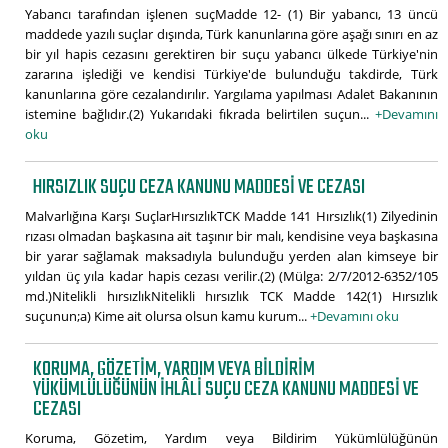
Yabancı tarafından işlenen suçMadde 12- (1) Bir yabancı, 13 üncü
maddede yazılı suçlar dışında, Türk kanunlarına göre aşağı sınırı en az
bir yıl hapis cezasını gerektiren bir suçu yabancı ülkede Türkiye'nin
zararına işlediği ve kendisi Türkiye'de bulunduğu takdirde, Türk
kanunlarına göre cezalandırılır. Yargılama yapılması Adalet Bakanının
istemine bağlıdır.(2) Yukarıdaki fıkrada belirtilen suçun...
+Devamını
oku
HIRSIZLIK SUÇU CEZA KANUNU MADDESI VE CEZASI
Malvarlığına Karşı SuçlarHırsızlıkTCK Madde 141 Hırsızlık(1) Zilyedinin
rızası olmadan başkasına ait taşınır bir malı, kendisine veya başkasına
bir yarar sağlamak maksadıyla bulunduğu yerden alan kimseye bir
yıldan üç yıla kadar hapis cezası verilir.(2) (Mülga: 2/7/2012-6352/105
md.)Nitelikli hırsızlıkNitelikli hırsızlık TCK Madde 142(1) Hırsızlık
suçunun;a) Kime ait olursa olsun kamu kurum...
+Devamını oku
KORUMA, GÖZETIM, YARDIM VEYA BILDIRIM
YÜKÜMLÜLÜĞÜNÜN İHLÂLI SUÇU CEZA KANUNU MADDESI VE
CEZASI
Koruma, Gözetim, Yardım veya Bildirim Yükümlülüğünün