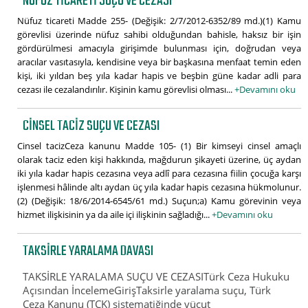
NÜFUZ TICARETI SUÇU VE CEZASI
Nüfuz ticareti Madde 255- (Değişik: 2/7/2012-6352/89 md.)(1) Kamu
görevlisi üzerinde nüfuz sahibi olduğundan bahisle, haksız bir işin
gördürülmesi amacıyla girişimde bulunması için, doğrudan veya
aracılar vasıtasıyla, kendisine veya bir başkasına menfaat temin eden
kişi, iki yıldan beş yıla kadar hapis ve beşbin güne kadar adli para
cezası ile cezalandırılır. Kişinin kamu görevlisi olması...
+Devamını oku
CINSEL TACIZ SUÇU VE CEZASI
Cinsel tacizCeza kanunu Madde 105- (1) Bir kimseyi cinsel amaçlı
olarak taciz eden kişi hakkında, mağdurun şikayeti üzerine, üç aydan
iki yıla kadar hapis cezasına veya adlî para cezasına fiilin çocuğa karşı
işlenmesi hâlinde altı aydan üç yıla kadar hapis cezasına hükmolunur.
(2) (Değişik: 18/6/2014-6545/61 md.) Suçun;a) Kamu görevinin veya
hizmet ilişkisinin ya da aile içi ilişkinin sağladığı...
+Devamını oku
TAKSIRLE YARALAMA DAVASI
TAKSİRLE YARALAMA SUÇU VE CEZASITürk Ceza Hukuku
Açısından İncelemeGirişTaksirle yaralama suçu, Türk
Ceza Kanunu (TCK) sistematiğinde vücut