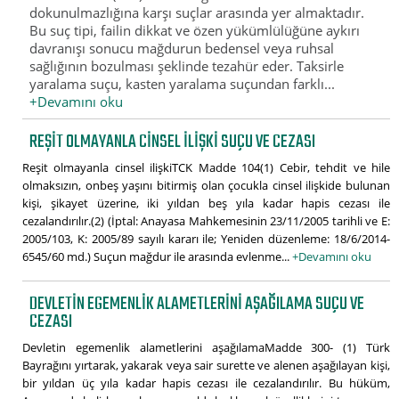
dokunulmazlığına karşı suçlar arasında yer almaktadır.
Bu suç tipi, failin dikkat ve özen yükümlülüğüne aykırı
davranışı sonucu mağdurun bedensel veya ruhsal
sağlığının bozulması şeklinde tezahür eder. Taksirle
yaralama suçu, kasten yaralama suçundan farklı...
+Devamını oku
REŞIT OLMAYANLA CINSEL ILIŞKI SUÇU VE CEZASI
Reşit olmayanla cinsel ilişkiTCK Madde 104(1) Cebir, tehdit ve hile
olmaksızın, onbeş yaşını bitirmiş olan çocukla cinsel ilişkide bulunan
kişi, şikayet üzerine, iki yıldan beş yıla kadar hapis cezası ile
cezalandırılır.(2) (İptal: Anayasa Mahkemesinin 23/11/2005 tarihli ve E:
2005/103, K: 2005/89 sayılı kararı ile; Yeniden düzenleme: 18/6/2014-
6545/60 md.) Suçun mağdur ile arasında evlenme...
+Devamını oku
DEVLETIN EGEMENLIK ALAMETLERINI AŞAĞILAMA SUÇU VE
CEZASI
Devletin egemenlik alametlerini aşağılamaMadde 300- (1) Türk
Bayrağını yırtarak, yakarak veya sair surette ve alenen aşağılayan kişi,
bir yıldan üç yıla kadar hapis cezası ile cezalandırılır. Bu hüküm,