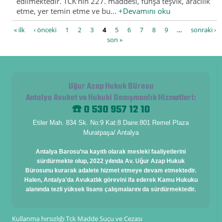
edilmektedir. TCK’nın 227. maddesi, fuhşa teşvik, aracılık
etme, yer temin etme ve bu...
+Devamını oku
Sayfalar
« ilk
‹ önceki
1
2
3
4
5
6
7
8
9
…
sonraki ›
son »
Uğur Azap Hukuk Bürosu
Antalya Avukat ve Hukuki Danışmanlık Hizmetleri
:
☎️ 0 530 957 12 10
Etiler Mah. 834 Sk. No:9 Kat:8 Daire:801 Remel Plaza
Muratpaşa/ Antalya
Antalya Barosu’na kayıtlı olarak mesleki faaliyetlerini
sürdürmekte olup, 2022 yılında Av. Uğur Azap Hukuk
Bürosunu kurarak adalete hizmet etmeye devam etmektedir.
Halen, Antalya'da Avukatlık görevini ifa ederek Kamu Hukuku
alanında tezli yüksek lisans çalışmalarını da sürdürmektedir.
Kullanma hırsızlığı Tck Madde Suçu ve Cezası