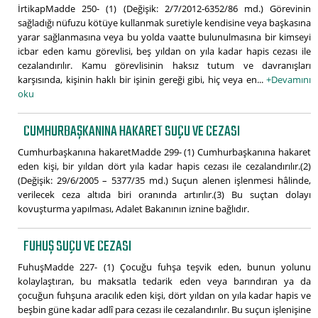
İrtikapMadde 250- (1) (Değişik: 2/7/2012-6352/86 md.) Görevinin
sağladığı nüfuzu kötüye kullanmak suretiyle kendisine veya başkasına
yarar sağlanmasına veya bu yolda vaatte bulunulmasına bir kimseyi
icbar eden kamu görevlisi, beş yıldan on yıla kadar hapis cezası ile
cezalandırılır. Kamu görevlisinin haksız tutum ve davranışları
karşısında, kişinin haklı bir işinin gereği gibi, hiç veya en...
+Devamını
oku
CUMHURBAŞKANINA HAKARET SUÇU VE CEZASI
Cumhurbaşkanına hakaretMadde 299- (1) Cumhurbaşkanına hakaret
eden kişi, bir yıldan dört yıla kadar hapis cezası ile cezalandırılır.(2)
(Değişik: 29/6/2005 – 5377/35 md.) Suçun alenen işlenmesi hâlinde,
verilecek ceza altıda biri oranında artırılır.(3) Bu suçtan dolayı
kovuşturma yapılması, Adalet Bakanının iznine bağlıdır.
FUHUŞ SUÇU VE CEZASI
FuhuşMadde 227- (1) Çocuğu fuhşa teşvik eden, bunun yolunu
kolaylaştıran, bu maksatla tedarik eden veya barındıran ya da
çocuğun fuhşuna aracılık eden kişi, dört yıldan on yıla kadar hapis ve
beşbin güne kadar adlî para cezası ile cezalandırılır. Bu suçun işlenişine