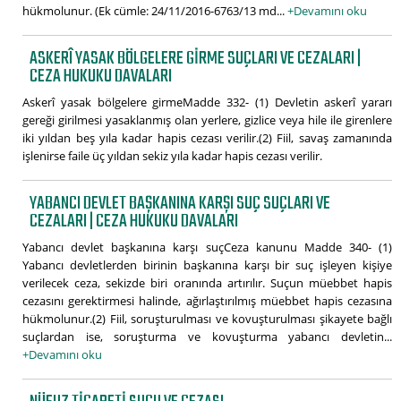
hükmolunur. (Ek cümle: 24/11/2016-6763/13 md...
+Devamını oku
ASKERÎ YASAK BÖLGELERE GIRME SUÇLARI VE CEZALARI |
CEZA HUKUKU DAVALARI
Askerî yasak bölgelere girmeMadde 332- (1) Devletin askerî yararı
gereği girilmesi yasaklanmış olan yerlere, gizlice veya hile ile girenlere
iki yıldan beş yıla kadar hapis cezası verilir.(2) Fiil, savaş zamanında
işlenirse faile üç yıldan sekiz yıla kadar hapis cezası verilir.
YABANCI DEVLET BAŞKANINA KARŞI SUÇ SUÇLARI VE
CEZALARI | CEZA HUKUKU DAVALARI
Yabancı devlet başkanına karşı suçCeza kanunu Madde 340- (1)
Yabancı devletlerden birinin başkanına karşı bir suç işleyen kişiye
verilecek ceza, sekizde biri oranında artırılır. Suçun müebbet hapis
cezasını gerektirmesi halinde, ağırlaştırılmış müebbet hapis cezasına
hükmolunur.(2) Fiil, soruşturulması ve kovuşturulması şikayete bağlı
suçlardan ise, soruşturma ve kovuşturma yabancı devletin...
+Devamını oku