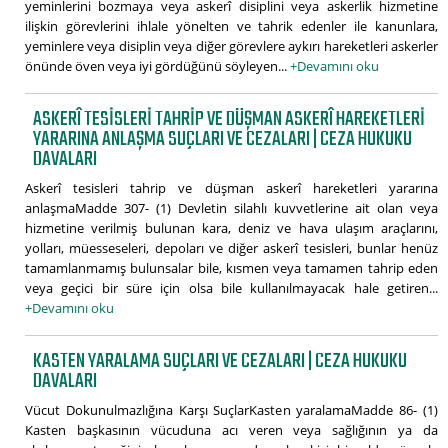
yeminlerini bozmaya veya askerî disiplini veya askerlik hizmetine
ilişkin görevlerini ihlale yönelten ve tahrik edenler ile kanunlara,
yeminlere veya disiplin veya diğer görevlere aykırı hareketleri askerler
önünde öven veya iyi gördüğünü söyleyen...
+Devamını oku
ASKERÎ TESISLERI TAHRIP VE DÜŞMAN ASKERÎ HAREKETLERI
YARARINA ANLAŞMA SUÇLARI VE CEZALARI | CEZA HUKUKU
DAVALARI
Askerî tesisleri tahrip ve düşman askerî hareketleri yararına
anlaşmaMadde 307- (1) Devletin silahlı kuvvetlerine ait olan veya
hizmetine verilmiş bulunan kara, deniz ve hava ulaşım araçlarını,
yolları, müesseseleri, depoları ve diğer askerî tesisleri, bunlar henüz
tamamlanmamış bulunsalar bile, kısmen veya tamamen tahrip eden
veya geçici bir süre için olsa bile kullanılmayacak hale getiren...
+Devamını oku
KASTEN YARALAMA SUÇLARI VE CEZALARI | CEZA HUKUKU
DAVALARI
Vücut Dokunulmazlığına Karşı SuçlarKasten yaralamaMadde 86- (1)
Kasten başkasının vücuduna acı veren veya sağlığının ya da