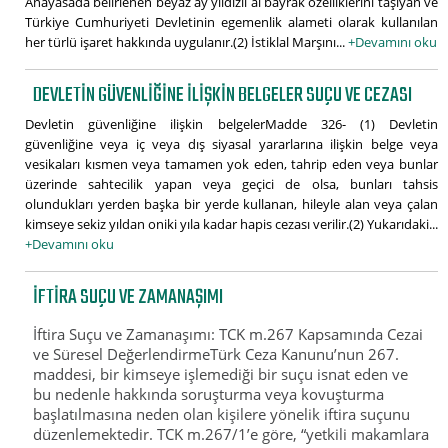
Anayasada belirlenen beyaz ay yıldızlı al bayrak özelliklerini taşıyan ve
Türkiye Cumhuriyeti Devletinin egemenlik alameti olarak kullanılan
her türlü işaret hakkında uygulanır.(2) İstiklal Marşını...
+Devamını oku
DEVLETIN GÜVENLIĞINE ILIŞKIN BELGELER SUÇU VE CEZASI
Devletin güvenliğine ilişkin belgelerMadde 326- (1) Devletin
güvenliğine veya iç veya dış siyasal yararlarına ilişkin belge veya
vesikaları kısmen veya tamamen yok eden, tahrip eden veya bunlar
üzerinde sahtecilik yapan veya geçici de olsa, bunları tahsis
olundukları yerden başka bir yerde kullanan, hileyle alan veya çalan
kimseye sekiz yıldan oniki yıla kadar hapis cezası verilir.(2) Yukarıdaki...
+Devamını oku
İFTIRA SUÇU VE ZAMANAŞIMI
İftira Suçu ve Zamanaşımı: TCK m.267 Kapsamında Cezai
ve Süresel DeğerlendirmeTürk Ceza Kanunu’nun 267.
maddesi, bir kimseye işlemediği bir suçu isnat eden ve
bu nedenle hakkında soruşturma veya kovuşturma
başlatılmasına neden olan kişilere yönelik iftira suçunu
düzenlemektedir. TCK m.267/1’e göre, “yetkili makamlara