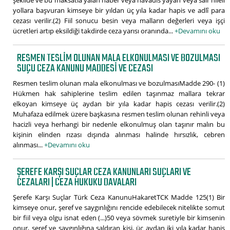
şekilde ve bu maksatla yalan haber veya havadis yayan veya sair hileli
yollara başvuran kimseye bir yıldan üç yıla kadar hapis ve adlî para
cezası verilir.(2) Fiil sonucu besin veya malların değerleri veya işçi
ücretleri artıp eksildiği takdirde ceza yarısı oranında...
+Devamını oku
RESMEN TESLIM OLUNAN MALA ELKONULMASI VE BOZULMASI
SUÇU CEZA KANUNU MADDESI VE CEZASI
Resmen teslim olunan mala elkonulması ve bozulmasıMadde 290- (1)
Hükmen hak sahiplerine teslim edilen taşınmaz mallara tekrar
elkoyan kimseye üç aydan bir yıla kadar hapis cezası verilir.(2)
Muhafaza edilmek üzere başkasına resmen teslim olunan rehinli veya
hacizli veya herhangi bir nedenle elkonulmuş olan taşınır malın bu
kişinin elinden rızası dışında alınması halinde hırsızlık, cebren
alınması...
+Devamını oku
ŞEREFE KARŞI SUÇLAR CEZA KANUNLARI SUÇLARI VE
CEZALARI | CEZA HUKUKU DAVALARI
Şerefe Karşı Suçlar Türk Ceza KanunuHakaretTCK Madde 125(1) Bir
kimseye onur, şeref ve saygınlığını rencide edebilecek nitelikte somut
bir fiil veya olgu isnat eden (...)50 veya sövmek suretiyle bir kimsenin
onur, şeref ve saygınlığına saldıran kişi, üç aydan iki yıla kadar hapis