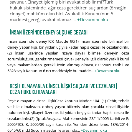
savunur.Cinayet işlemiş biri avukat olabilir mi?Türk
hukuk sisteminde, ağır ceza gerektiren suçlardan (örneğin
cinayet) mahkûm olan biri, Avukatlık Kanunu’nun 5.
maddesi gereği avukat olamaz....
+Devamını oku
İNSAN ÜZERINDE DENEY SUÇU VE CEZASI
İnsan üzerinde deneyTCK Madde 90(1) İnsan üzerinde bilimsel bir
deney yapan kişi, bir yıldan üç yıla kadar hapis cezası ile cezalandırılır.
(2) İnsan üzerinde yapılan rızaya dayalı bilimsel deneyin ceza
sorumluluğunu gerektirmemesi için;a) Deneyle ilgili olarak yetkili kurul
veya makamlardan gerekli iznin alınmış olması,31/3/2005 tarihli ve
5328 sayılı Kanunun 6 ncı maddesiyle bu madde...
+Devamını oku
REŞIT OLMAYANLA CINSEL ILIŞKI SUÇLARI VE CEZALARI |
CEZA HUKUKU DAVALARI
Reşit olmayanla cinsel ilişkiCeza kanunu Madde 104- (1) Cebir, tehdit
ve hile olmaksızın, onbeş yaşını bitirmiş olan çocukla cinsel ilişkide
bulunan kişi, şikayet üzerine, iki yıldan beş yıla kadar hapis cezası ile
cezalandırılır.(2) (İptal: Anayasa Mahkemesinin 23/11/2005 tarihli ve E:
2005/103, K: 2005/89 sayılı kararı ile; Yeniden düzenleme: 18/6/2014-
6545/60 md.) Suçun mağdur ile arasında...
+Devamını oku