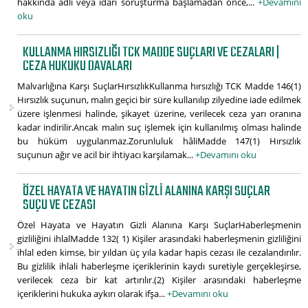
hakkında adlî veya idari soruşturma başlamadan önce,...
+Devamını
oku
KULLANMA HIRSIZLIĞI TCK MADDE SUÇLARI VE CEZALARI |
CEZA HUKUKU DAVALARI
Malvarlığına Karşı SuçlarHırsızlıkKullanma hırsızlığı TCK Madde 146(1)
Hırsızlık suçunun, malın geçici bir süre kullanılıp zilyedine iade edilmek
üzere işlenmesi halinde, şikayet üzerine, verilecek ceza yarı oranına
kadar indirilir.Ancak malın suç işlemek için kullanılmış olması halinde
bu hüküm uygulanmaz.Zorunluluk hâliMadde 147(1) Hırsızlık
suçunun ağır ve acil bir ihtiyacı karşılamak...
+Devamını oku
ÖZEL HAYATA VE HAYATIN GIZLI ALANINA KARŞI SUÇLAR
SUÇU VE CEZASI
Özel Hayata ve Hayatın Gizli Alanına Karşı SuçlarHaberleşmenin
gizliliğini ihlalMadde 132( 1) Kişiler arasındaki haberleşmenin gizliliğini
ihlal eden kimse, bir yıldan üç yıla kadar hapis cezası ile cezalandırılır.
Bu gizlilik ihlali haberleşme içeriklerinin kaydı suretiyle gerçekleşirse,
verilecek ceza bir kat artırılır.(2) Kişiler arasındaki haberleşme
içeriklerini hukuka aykırı olarak ifşa...
+Devamını oku