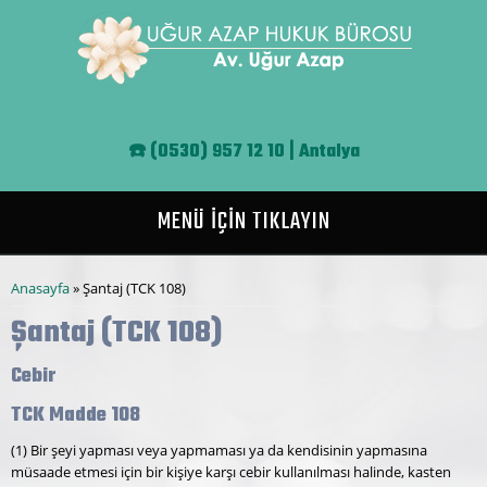
Ana içeriğe atla
☎️
(0530) 957 12 10 | Antalya
MENÜ İÇİN TIKLAYIN
Buradasınız
Anasayfa
» Şantaj (TCK 108)
Şantaj (TCK 108)
Cebir
TCK Madde 108
(1) Bir şeyi yapması veya yapmaması ya da kendisinin yapmasına
müsaade etmesi için bir kişiye karşı cebir kullanılması halinde, kasten