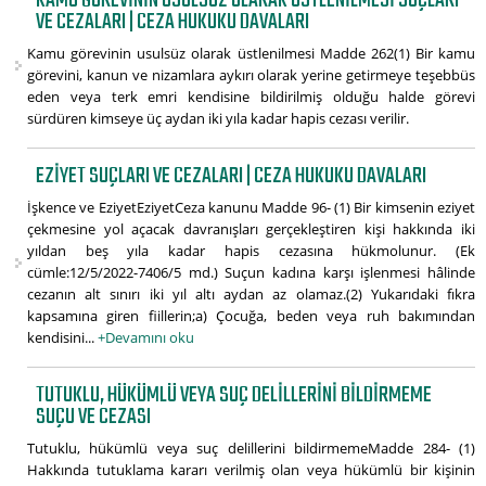
KAMU GÖREVININ USULSÜZ OLARAK ÜSTLENILMESI SUÇLARI
VE CEZALARI | CEZA HUKUKU DAVALARI
Kamu görevinin usulsüz olarak üstlenilmesi Madde 262(1) Bir kamu
görevini, kanun ve nizamlara aykırı olarak yerine getirmeye teşebbüs
eden veya terk emri kendisine bildirilmiş olduğu halde görevi
sürdüren kimseye üç aydan iki yıla kadar hapis cezası verilir.
EZIYET SUÇLARI VE CEZALARI | CEZA HUKUKU DAVALARI
İşkence ve EziyetEziyetCeza kanunu Madde 96- (1) Bir kimsenin eziyet
çekmesine yol açacak davranışları gerçekleştiren kişi hakkında iki
yıldan beş yıla kadar hapis cezasına hükmolunur. (Ek
cümle:12/5/2022-7406/5 md.) Suçun kadına karşı işlenmesi hâlinde
cezanın alt sınırı iki yıl altı aydan az olamaz.(2) Yukarıdaki fıkra
kapsamına giren fiillerin;a) Çocuğa, beden veya ruh bakımından
kendisini...
+Devamını oku
TUTUKLU, HÜKÜMLÜ VEYA SUÇ DELILLERINI BILDIRMEME
SUÇU VE CEZASI
Tutuklu, hükümlü veya suç delillerini bildirmemeMadde 284- (1)
Hakkında tutuklama kararı verilmiş olan veya hükümlü bir kişinin