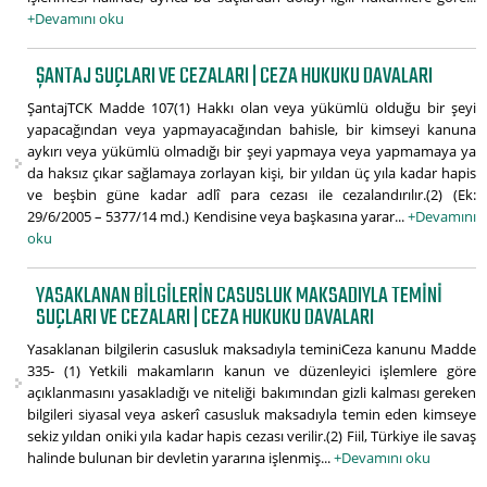
+Devamını oku
ŞANTAJ SUÇLARI VE CEZALARI | CEZA HUKUKU DAVALARI
ŞantajTCK Madde 107(1) Hakkı olan veya yükümlü olduğu bir şeyi
yapacağından veya yapmayacağından bahisle, bir kimseyi kanuna
aykırı veya yükümlü olmadığı bir şeyi yapmaya veya yapmamaya ya
da haksız çıkar sağlamaya zorlayan kişi, bir yıldan üç yıla kadar hapis
ve beşbin güne kadar adlî para cezası ile cezalandırılır.(2) (Ek:
29/6/2005 – 5377/14 md.) Kendisine veya başkasına yarar...
+Devamını
oku
YASAKLANAN BILGILERIN CASUSLUK MAKSADIYLA TEMINI
SUÇLARI VE CEZALARI | CEZA HUKUKU DAVALARI
Yasaklanan bilgilerin casusluk maksadıyla teminiCeza kanunu Madde
335- (1) Yetkili makamların kanun ve düzenleyici işlemlere göre
açıklanmasını yasakladığı ve niteliği bakımından gizli kalması gereken
bilgileri siyasal veya askerî casusluk maksadıyla temin eden kimseye
sekiz yıldan oniki yıla kadar hapis cezası verilir.(2) Fiil, Türkiye ile savaş
halinde bulunan bir devletin yararına işlenmiş...
+Devamını oku