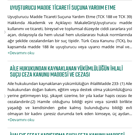
UYUŞTURUCU MADDE TICARETI SUÇUNA YARDIM ETME
Uyuşturucu Madde Ticareti Suçuna Yardım Etme (TCK 188 ve TCK 39)
Hakkında Akademik ve Açıklayıcı MakaleGirişUyuşturucu madde
kullanımı ve ticareti, bireysel ve toplumsal düzeyde ciddi zararlara yol
açan, dolayısıyla da hem ulusal hem uluslararası hukuk normlarında
ağır şekilde cezalandırılan bir suç tipidir. Türk Ceza Kanunu (TCK), bu
kapsamda madde 188 ile uyuşturucu veya uyarıcı madde imal ve...
+Devamını oku
AILE HUKUKUNDAN KAYNAKLANAN YÜKÜMLÜLÜĞÜN IHLALI
SUÇU CEZA KANUNU MADDESI VE CEZASI
Aile hukukundan kaynaklanan yükümlülüğün ihlaliMadde 233- (1) Aile
hukukundan doğan bakım, eğitim veya destek olma yükümlülüğünü
yerine getirmeyen kişi, şikayet üzerine, bir yıla kadar hapis cezası ile
cezalandırılır.(2) Hamile olduğunu bildiği eşini veya sürekli birlikte
yaşadığı ve kendisinden gebe kalmış bulunduğunu bildiği evli
olmayan bir kadını çaresiz durumda terk eden kimseye, üç aydan...
+Devamını oku