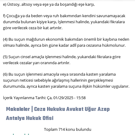
e) Üstsoy, altsoy veya eşe ya da boşandığı eşe karşı,
f) Çocuğa ya da beden veya ruh bakımından kendini savunamayacak
durumda bulunan kişiye karşı, İşlenmesi halinde, yukarıdaki fıkralara
göre verilecek ceza bir kat artırılır.
(4) Bu suçun mağdurun ekonomik bakımdan önemli bir kaybına neden
olması halinde, ayrıca bin güne kadar adlî para cezasına hükmolunur.
(5) Suçun cinsel amaçla işlenmesi halinde, yukarıdaki fıkralara göre
verilecek cezalar yarı oranında artırılır.
(6) Bu suçun işlenmesi amacıyla veya sırasında kasten yaralama
suçunun neticesi sebebiyle ağırlaşmış hallerinin gerçekleşmesi
durumunda, ayrıca kasten yaralama suçuna ilişkin hükümler uygulanır.
İçerik Yayınlanma Tarihi: Ça, 01/29/2025 - 15:58
Makaleler | Ceza Hukuku Avukat Uğur Azap
Antalya Hukuk Ofisi
Toplam 714 konu bulundu