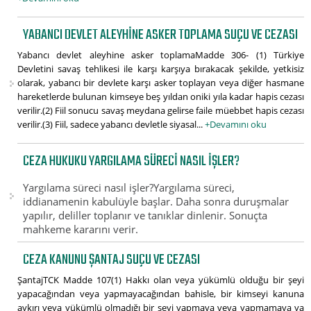
YABANCI DEVLET ALEYHINE ASKER TOPLAMA SUÇU VE CEZASI
Yabancı devlet aleyhine asker toplamaMadde 306- (1) Türkiye
Devletini savaş tehlikesi ile karşı karşıya bırakacak şekilde, yetkisiz
olarak, yabancı bir devlete karşı asker toplayan veya diğer hasmane
hareketlerde bulunan kimseye beş yıldan oniki yıla kadar hapis cezası
verilir.(2) Fiil sonucu savaş meydana gelirse faile müebbet hapis cezası
verilir.(3) Fiil, sadece yabancı devletle siyasal...
+Devamını oku
CEZA HUKUKU YARGILAMA SÜRECI NASIL IŞLER?
Yargılama süreci nasıl işler?Yargılama süreci,
iddianamenin kabulüyle başlar. Daha sonra duruşmalar
yapılır, deliller toplanır ve tanıklar dinlenir. Sonuçta
mahkeme kararını verir.
CEZA KANUNU ŞANTAJ SUÇU VE CEZASI
ŞantajTCK Madde 107(1) Hakkı olan veya yükümlü olduğu bir şeyi
yapacağından veya yapmayacağından bahisle, bir kimseyi kanuna
aykırı veya yükümlü olmadığı bir şeyi yapmaya veya yapmamaya ya