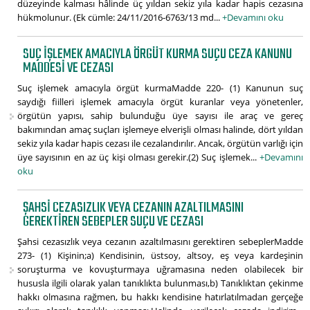
düzeyinde kalması hâlinde üç yıldan sekiz yıla kadar hapis cezasına
hükmolunur. (Ek cümle: 24/11/2016-6763/13 md...
+Devamını oku
SUÇ IŞLEMEK AMACIYLA ÖRGÜT KURMA SUÇU CEZA KANUNU
MADDESI VE CEZASI
Suç işlemek amacıyla örgüt kurmaMadde 220- (1) Kanunun suç
saydığı fiilleri işlemek amacıyla örgüt kuranlar veya yönetenler,
örgütün yapısı, sahip bulunduğu üye sayısı ile araç ve gereç
bakımından amaç suçları işlemeye elverişli olması halinde, dört yıldan
sekiz yıla kadar hapis cezası ile cezalandırılır. Ancak, örgütün varlığı için
üye sayısının en az üç kişi olması gerekir.(2) Suç işlemek...
+Devamını
oku
ŞAHSI CEZASIZLIK VEYA CEZANIN AZALTILMASINI
GEREKTIREN SEBEPLER SUÇU VE CEZASI
Şahsi cezasızlık veya cezanın azaltılmasını gerektiren sebeplerMadde
273- (1) Kişinin;a) Kendisinin, üstsoy, altsoy, eş veya kardeşinin
soruşturma ve kovuşturmaya uğramasına neden olabilecek bir
hususla ilgili olarak yalan tanıklıkta bulunması,b) Tanıklıktan çekinme
hakkı olmasına rağmen, bu hakkı kendisine hatırlatılmadan gerçeğe