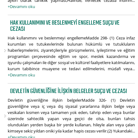
aykırı olarak tanıklık yapması,Halinde, verilecek cezada indirim...
+Devamını oku
HAK KULLANIMINI VE BESLENMEYI ENGELLEME SUÇU VE
CEZASI
Hak kullanımını ve beslenmeyi engellemeMadde 298- (1) Ceza infaz
kurumları ve tutukevlerinde bulunan hükümlü ve tutukluların
haberleşmelerini, ziyaretçileriyle görüşmelerini, iyileştirme ve eğitim
programları çerçevesinde eğitim ve spor, meslek kazandırma ve
işyurdu çalışmaları ile diğer sosyal ve kültürel faaliyetlere katılmalarını,
kurum tabibince muayene ve tedavi edilmelerini, müdafi veya...
+Devamını oku
DEVLETIN GÜVENLIĞINE ILIŞKIN BELGELER SUÇU VE CEZASI
Devletin güvenliğine ilişkin belgelerMadde 326- (1) Devletin
güvenliğine veya iç veya dış siyasal yararlarına ilişkin belge veya
vesikaları kısmen veya tamamen yok eden, tahrip eden veya bunlar
üzerinde sahtecilik yapan veya geçici de olsa, bunları tahsis
olundukları yerden başka bir yerde kullanan, hileyle alan veya çalan
kimseye sekiz yıldan oniki yıla kadar hapis cezası verilir.(2) Yukarıdaki...
+Devamını oku