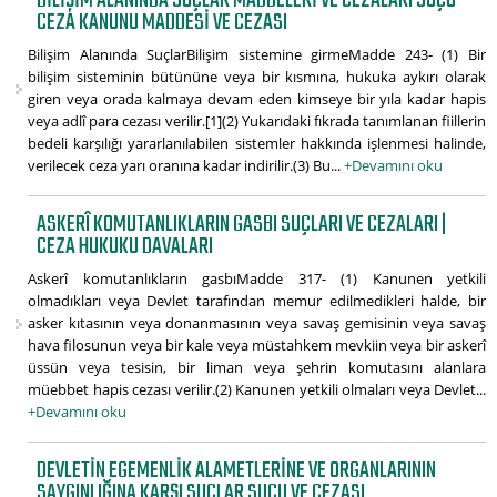
BILIŞIM ALANINDA SUÇLAR MADDELERI VE CEZALARI SUÇU
CEZA KANUNU MADDESI VE CEZASI
Bilişim Alanında SuçlarBilişim sistemine girmeMadde 243- (1) Bir
bilişim sisteminin bütününe veya bir kısmına, hukuka aykırı olarak
giren veya orada kalmaya devam eden kimseye bir yıla kadar hapis
veya adlî para cezası verilir.[1](2) Yukarıdaki fıkrada tanımlanan fiillerin
bedeli karşılığı yararlanılabilen sistemler hakkında işlenmesi halinde,
verilecek ceza yarı oranına kadar indirilir.(3) Bu...
+Devamını oku
ASKERÎ KOMUTANLIKLARIN GASBI SUÇLARI VE CEZALARI |
CEZA HUKUKU DAVALARI
Askerî komutanlıkların gasbıMadde 317- (1) Kanunen yetkili
olmadıkları veya Devlet tarafından memur edilmedikleri halde, bir
asker kıtasının veya donanmasının veya savaş gemisinin veya savaş
hava filosunun veya bir kale veya müstahkem mevkiin veya bir askerî
üssün veya tesisin, bir liman veya şehrin komutasını alanlara
müebbet hapis cezası verilir.(2) Kanunen yetkili olmaları veya Devlet...
+Devamını oku
DEVLETIN EGEMENLIK ALAMETLERINE VE ORGANLARININ
SAYGINLIĞINA KARŞI SUÇLAR SUÇU VE CEZASI