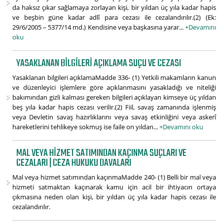
da haksız çıkar sağlamaya zorlayan kişi, bir yıldan üç yıla kadar hapis
ve beşbin güne kadar adlî para cezası ile cezalandırılır.(2) (Ek:
29/6/2005 – 5377/14 md.) Kendisine veya başkasına yarar...
+Devamını
oku
YASAKLANAN BILGILERI AÇIKLAMA SUÇU VE CEZASI
Yasaklanan bilgileri açıklamaMadde 336- (1) Yetkili makamların kanun
ve düzenleyici işlemlere göre açıklanmasını yasakladığı ve niteliği
bakımından gizli kalması gereken bilgileri açıklayan kimseye üç yıldan
beş yıla kadar hapis cezası verilir.(2) Fiil, savaş zamanında işlenmiş
veya Devletin savaş hazırlıklarını veya savaş etkinliğini veya askerî
hareketlerini tehlikeye sokmuş ise faile on yıldan...
+Devamını oku
MAL VEYA HIZMET SATIMINDAN KAÇINMA SUÇLARI VE
CEZALARI | CEZA HUKUKU DAVALARI
Mal veya hizmet satımından kaçınmaMadde 240- (1) Belli bir mal veya
hizmeti satmaktan kaçınarak kamu için acil bir ihtiyacın ortaya
çıkmasına neden olan kişi, bir yıldan üç yıla kadar hapis cezası ile
cezalandırılır.