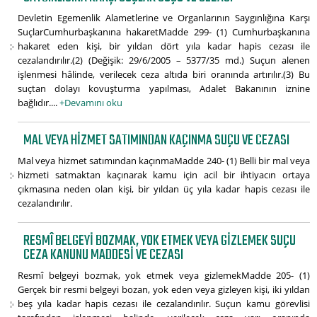
Devletin Egemenlik Alametlerine ve Organlarının Saygınlığına Karşı
SuçlarCumhurbaşkanına hakaretMadde 299- (1) Cumhurbaşkanına
hakaret eden kişi, bir yıldan dört yıla kadar hapis cezası ile
cezalandırılır.(2) (Değişik: 29/6/2005 – 5377/35 md.) Suçun alenen
işlenmesi hâlinde, verilecek ceza altıda biri oranında artırılır.(3) Bu
suçtan dolayı kovuşturma yapılması, Adalet Bakanının iznine
bağlıdır....
+Devamını oku
MAL VEYA HIZMET SATIMINDAN KAÇINMA SUÇU VE CEZASI
Mal veya hizmet satımından kaçınmaMadde 240- (1) Belli bir mal veya
hizmeti satmaktan kaçınarak kamu için acil bir ihtiyacın ortaya
çıkmasına neden olan kişi, bir yıldan üç yıla kadar hapis cezası ile
cezalandırılır.
RESMÎ BELGEYI BOZMAK, YOK ETMEK VEYA GIZLEMEK SUÇU
CEZA KANUNU MADDESI VE CEZASI
Resmî belgeyi bozmak, yok etmek veya gizlemekMadde 205- (1)
Gerçek bir resmi belgeyi bozan, yok eden veya gizleyen kişi, iki yıldan
beş yıla kadar hapis cezası ile cezalandırılır. Suçun kamu görevlisi