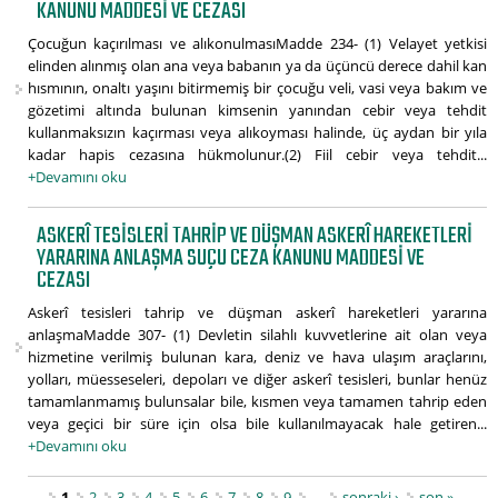
KANUNU MADDESI VE CEZASI
Çocuğun kaçırılması ve alıkonulmasıMadde 234- (1) Velayet yetkisi
elinden alınmış olan ana veya babanın ya da üçüncü derece dahil kan
hısmının, onaltı yaşını bitirmemiş bir çocuğu veli, vasi veya bakım ve
gözetimi altında bulunan kimsenin yanından cebir veya tehdit
kullanmaksızın kaçırması veya alıkoyması halinde, üç aydan bir yıla
kadar hapis cezasına hükmolunur.(2) Fiil cebir veya tehdit...
+Devamını oku
ASKERÎ TESISLERI TAHRIP VE DÜŞMAN ASKERÎ HAREKETLERI
YARARINA ANLAŞMA SUÇU CEZA KANUNU MADDESI VE
CEZASI
Askerî tesisleri tahrip ve düşman askerî hareketleri yararına
anlaşmaMadde 307- (1) Devletin silahlı kuvvetlerine ait olan veya
hizmetine verilmiş bulunan kara, deniz ve hava ulaşım araçlarını,
yolları, müesseseleri, depoları ve diğer askerî tesisleri, bunlar henüz
tamamlanmamış bulunsalar bile, kısmen veya tamamen tahrip eden
veya geçici bir süre için olsa bile kullanılmayacak hale getiren...
+Devamını oku
1
2
3
4
5
6
7
8
9
…
sonraki ›
son »