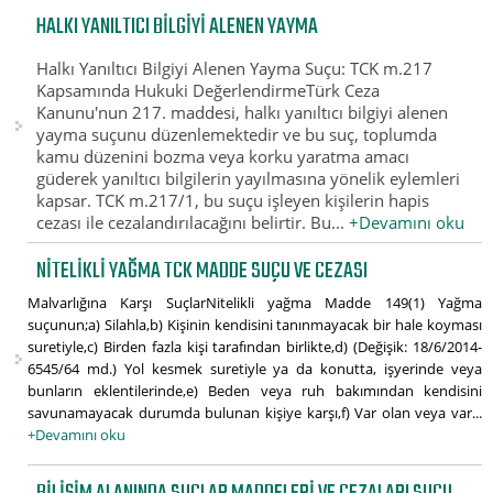
HALKI YANILTICI BILGIYI ALENEN YAYMA
Halkı Yanıltıcı Bilgiyi Alenen Yayma Suçu: TCK m.217
Kapsamında Hukuki DeğerlendirmeTürk Ceza
Kanunu'nun 217. maddesi, halkı yanıltıcı bilgiyi alenen
yayma suçunu düzenlemektedir ve bu suç, toplumda
kamu düzenini bozma veya korku yaratma amacı
güderek yanıltıcı bilgilerin yayılmasına yönelik eylemleri
kapsar. TCK m.217/1, bu suçu işleyen kişilerin hapis
cezası ile cezalandırılacağını belirtir. Bu...
+Devamını oku
NITELIKLI YAĞMA TCK MADDE SUÇU VE CEZASI
Malvarlığına Karşı SuçlarNitelikli yağma Madde 149(1) Yağma
suçunun;a) Silahla,b) Kişinin kendisini tanınmayacak bir hale koyması
suretiyle,c) Birden fazla kişi tarafından birlikte,d) (Değişik: 18/6/2014-
6545/64 md.) Yol kesmek suretiyle ya da konutta, işyerinde veya
bunların eklentilerinde,e) Beden veya ruh bakımından kendisini
savunamayacak durumda bulunan kişiye karşı,f) Var olan veya var...
+Devamını oku