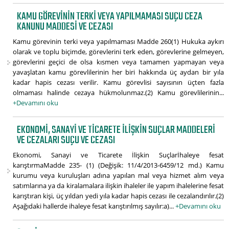
KAMU GÖREVININ TERKI VEYA YAPILMAMASI SUÇU CEZA
KANUNU MADDESI VE CEZASI
Kamu görevinin terki veya yapılmaması Madde 260(1) Hukuka aykırı
olarak ve toplu biçimde, görevlerini terk eden, görevlerine gelmeyen,
görevlerini geçici de olsa kısmen veya tamamen yapmayan veya
yavaşlatan kamu görevlilerinin her biri hakkında üç aydan bir yıla
kadar hapis cezası verilir. Kamu görevlisi sayısının üçten fazla
olmaması halinde cezaya hükmolunmaz.(2) Kamu görevlilerinin...
+Devamını oku
EKONOMI, SANAYI VE TICARETE İLIŞKIN SUÇLAR MADDELERI
VE CEZALARI SUÇU VE CEZASI
Ekonomi, Sanayi ve Ticarete İlişkin Suçlarİhaleye fesat
karıştırmaMadde 235- (1) (Değişik: 11/4/2013-6459/12 md.) Kamu
kurumu veya kuruluşları adına yapılan mal veya hizmet alım veya
satımlarına ya da kiralamalara ilişkin ihaleler ile yapım ihalelerine fesat
karıştıran kişi, üç yıldan yedi yıla kadar hapis cezası ile cezalandırılır.(2)
Aşağıdaki hallerde ihaleye fesat karıştırılmış sayılır:a)...
+Devamını oku