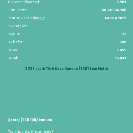
Tekrarsız Ziyaretçi:
5,581
Sizin IP'niz:
66.249.64.166
İstatistikler Başlangıç:
04 Sep 2025
Ziyaretçiler:
Bugün:
13
Bu hafta:
249
Bu ay:
1,455
Bu yıl:
16,841
5237 sayılı Türk Ceza Kanunu (TCK) Tam Metin
Şantaj (TCK 108) konular
Ceza hukuku Kusur nedir?