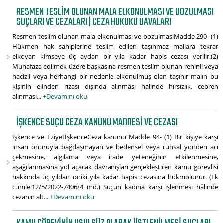
RESMEN TESLIM OLUNAN MALA ELKONULMASI VE BOZULMASI
SUÇLARI VE CEZALARI | CEZA HUKUKU DAVALARI
Resmen teslim olunan mala elkonulması ve bozulmasıMadde 290- (1)
Hükmen hak sahiplerine teslim edilen taşınmaz mallara tekrar
elkoyan kimseye üç aydan bir yıla kadar hapis cezası verilir.(2)
Muhafaza edilmek üzere başkasına resmen teslim olunan rehinli veya
hacizli veya herhangi bir nedenle elkonulmuş olan taşınır malın bu
kişinin elinden rızası dışında alınması halinde hırsızlık, cebren
alınması...
+Devamını oku
İŞKENCE SUÇU CEZA KANUNU MADDESI VE CEZASI
İşkence ve EziyetİşkenceCeza kanunu Madde 94- (1) Bir kişiye karşı
insan onuruyla bağdaşmayan ve bedensel veya ruhsal yönden acı
çekmesine, algılama veya irade yeteneğinin etkilenmesine,
aşağılanmasına yol açacak davranışları gerçekleştiren kamu görevlisi
hakkında üç yıldan oniki yıla kadar hapis cezasına hükmolunur. (Ek
cümle:12/5/2022-7406/4 md.) Suçun kadına karşı işlenmesi hâlinde
cezanın alt...
+Devamını oku