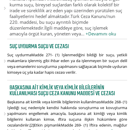
kurma suçu, bireysel suçlardan farklı olarak kolektif bir
irade ve süreklilik arz eden yapı üzerinden yürütülen suç
faaliyetlerini hedef almaktadır.Türk Ceza Kanunu’nun
220. maddesi, bu suçu ayrıntılı biçimde
düzenlemektedir.İlgili maddeye göre, suç işlemek
amacıyla örgüt kuran, yöneten veya...
+Devamını oku
SUÇ UYDURMA SUÇU VE CEZASI
Suç uydurmaMadde 271- (1) İşlenmediğini bildiği bir suçu, yetkili
makamlara işlenmiş gibi ihbar eden ya da işlenmeyen bir suçun delil
veya emarelerini soruşturma yapılmasını sağlayacak biçimde uyduran
kimseye üç yıla kadar hapis cezası verilir.
BAŞKASINA AIT KIMLIK VEYA KIMLIK BILGILERININ
KULLANILMASI SUÇU CEZA KANUNU MADDESI VE CEZASI
Başkasına ait kimlik veya kimlik bilgilerinin kullanılmasıMadde 268- (1)
İşlediği suç nedeniyle kendisi hakkında soruşturma ve kovuşturma
yapılmasını engellemek amacıyla, başkasına ait kimliği veya kimlik
bilgilerini kullanan kimse, iftira suçuna ilişkin hükümlere göre
cezalandırılır.[2]Etkin pişmanlıkMadde 269- (1) İftira edenin, mağdur