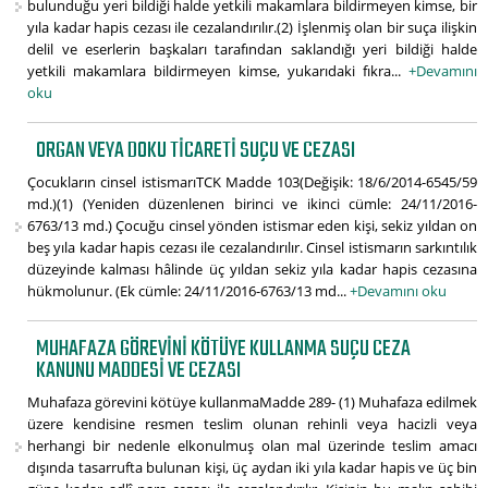
bulunduğu yeri bildiği halde yetkili makamlara bildirmeyen kimse, bir
yıla kadar hapis cezası ile cezalandırılır.(2) İşlenmiş olan bir suça ilişkin
delil ve eserlerin başkaları tarafından saklandığı yeri bildiği halde
yetkili makamlara bildirmeyen kimse, yukarıdaki fıkra...
+Devamını
oku
ORGAN VEYA DOKU TICARETI SUÇU VE CEZASI
Çocukların cinsel istismarıTCK Madde 103(Değişik: 18/6/2014-6545/59
md.)(1) (Yeniden düzenlenen birinci ve ikinci cümle: 24/11/2016-
6763/13 md.) Çocuğu cinsel yönden istismar eden kişi, sekiz yıldan on
beş yıla kadar hapis cezası ile cezalandırılır. Cinsel istismarın sarkıntılık
düzeyinde kalması hâlinde üç yıldan sekiz yıla kadar hapis cezasına
hükmolunur. (Ek cümle: 24/11/2016-6763/13 md...
+Devamını oku
MUHAFAZA GÖREVINI KÖTÜYE KULLANMA SUÇU CEZA
KANUNU MADDESI VE CEZASI
Muhafaza görevini kötüye kullanmaMadde 289- (1) Muhafaza edilmek
üzere kendisine resmen teslim olunan rehinli veya hacizli veya
herhangi bir nedenle elkonulmuş olan mal üzerinde teslim amacı
dışında tasarrufta bulunan kişi, üç aydan iki yıla kadar hapis ve üç bin