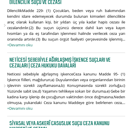
DILENCILIK SUÇU VE CEZASI
DilencilikMadde 229- (1) Çocukları, beden veya ruh bakımından
kendini idare edemeyecek durumda bulunan kimseleri dilencilikte
araç olarak kullanan kişi, bir yıldan üç yıla kadar hapis cezası ile
cezalandırılır.(2) Bu suçun üçüncü derece dahil kan veya kayın
hısımları ya da eş tarafından işlenmesi halinde verilecek ceza yarı
oranında artırılır.(3) Bu suçun örgüt faaliyeti çerçevesinde işlenmiş...
+Devamını oku
NETICESI SEBEBIYLE AĞIRLAŞMIŞ IŞKENCE SUÇLARI VE
CEZALARI | CEZA HUKUKU DAVALARI
Neticesi sebebiyle ağırlaşmış işkenceCeza kanunu Madde 95- (1)
İşkence fiilleri, mağdurun;a) Duyularından veya organlarından birinin
işlevinin sürekli zayıflamasına,b) Konuşmasında sürekli zorluğa,c)
Yüzünde sabit ize,d) Yaşamını tehlikeye sokan bir duruma,e) Gebe bir
kadına karşı işlenip de çocuğunun vaktinden önce doğmasına,Neden
olmuşsa, yukarıdaki Ceza kanunu Maddeye göre belirlenen ceza,...
+Devamını oku
SIYASAL VEYA ASKERÎ CASUSLUK SUÇU CEZA KANUNU