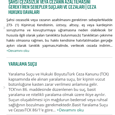
ŞAHSI CEZASIZLIK VEYA CEZANIN AZALTILMASINI
GEREKTIREN SEBEPLER SUÇLARI VE CEZALARI | CEZA
HUKUKU DAVALARI
Şahsi cezasızlık veya cezanın azaltılmasını gerektiren sebeplerMadde
273- (1) Kişinin;a) Kendisinin, üstsoy, altsoy, eş veya kardeşinin
soruşturma ve kovuşturmaya uğramasına neden olabilecek bir
hususla ilgili olarak yalan tanıklıkta bulunması,b) Tanıklıktan çekinme
hakkı olmasına rağmen, bu hakkı kendisine hatırlatılmadan gerçeğe
aykırı olarak tanıklık yapması,Halinde, verilecek cezada indirim...
+Devamını oku
YARALAMA SUÇU
Yaralama Suçu ve Hukuki BoyutuTürk Ceza Kanunu (TCK)
kapsamında ele alınan yaralama suçu, bir kişinin vücut
bütünlüğüne kasten zarar verilmesi anlamına gelir.
TCK’nın 86. maddesinde düzenlenen bu suç, basit
yaralama ve nitelikli yaralama olmak üzere ikiye ayrılır.
Suçun oluşabilmesi için mağdurun bedensel veya ruhsal
sağlığının bozulması gerekmektedir.Basit Yaralama Suçu
ve CezasıTCK 86/1’e göre...
+Devamını oku