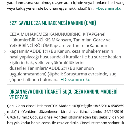
yararlanmasına sunulmuş ulaşım aracı içinde veya bunların belli varış
veya kalkış yerlerinde bulunan eşya hakkında,d) Bir...
+Devamını oku
5271 SAYILI CEZA MUHAKEMESI KANUNU (CMK)
CEZA MUHAKEMESİ KANUNUBİRİNCİ KİTAPGenel
HükümlerBİRİNCİ KISIMKapsam, Tanımlar, Görev ve
YetkiBİRİNCİ BÖLÜMKapsam ve TanımlarKanunun
kapsamıMADDE 1(1) Bu Kanun, ceza muhakemesinin
nasıl yapılacağı hususundaki kurallar ile bu sürece katılan
kişilerin hak, yetki ve yükümlülüklerini
düzenler.TanımlarMADDE 2(1) Bu Kanunun
uygulanmasında;a) Şüpheli: Soruşturma evresinde, suç
şüphesi altında bulunan...
+Devamını oku
ORGAN VEYA DOKU TICARETI SUÇU CEZA KANUNU MADDESI
VE CEZASI
Çocukların cinsel istismarıTCK Madde 103(Değişik: 18/6/2014-6545/59
md.)(1) (Yeniden düzenlenen birinci ve ikinci cümle: 24/11/2016-
6763/13 md.) Çocuğu cinsel yönden istismar eden kişi, sekiz yıldan on
beş yıla kadar hapis cezası ile cezalandırılır. Cinsel istismarın sarkıntılık