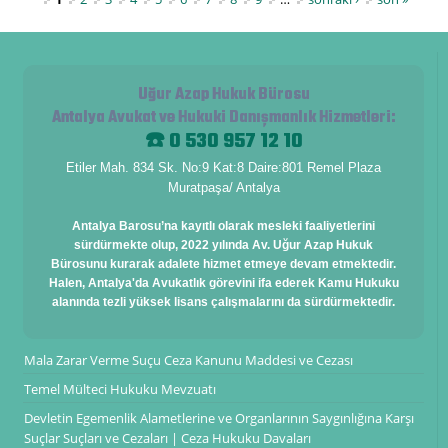
Sayfalar
Uğur Azap Hukuk Bürosu
Antalya Avukat ve Hukuki Danışmanlık Hizmetleri
:
☎️ 0 530 957 12 10
Etiler Mah. 834 Sk. No:9 Kat:8 Daire:801 Remel Plaza
Muratpaşa/ Antalya
Antalya Barosu’na kayıtlı olarak mesleki faaliyetlerini
sürdürmekte olup, 2022 yılında Av. Uğur Azap Hukuk
Bürosunu kurarak adalete hizmet etmeye devam etmektedir.
Halen, Antalya'da Avukatlık görevini ifa ederek Kamu Hukuku
alanında tezli yüksek lisans çalışmalarını da sürdürmektedir.
Mala Zarar Verme Suçu Ceza Kanunu Maddesi ve Cezası
Temel Mülteci Hukuku Mevzuatı
Devletin Egemenlik Alametlerine ve Organlarının Saygınlığına Karşı
Suçlar Suçları ve Cezaları | Ceza Hukuku Davaları