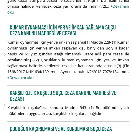
güne kadar adlî para cezası ile cezalandırılır. Kişinin bu malın sahibi
olması halinde, verilecek ceza yarı oranında indirilir.(2)...
+Devamını
oku
KUMAR OYNANMASI IÇIN YER VE IMKAN SAĞLAMA SUÇU
CEZA KANUNU MADDESI VE CEZASI
Kumar oynanması için yer ve imkan sağlama[1] Madde 228- (1) Kumar
oynanması için yer ve imkan sağlayan kişi, bir yıldan üç yıla kadar
hapis ve iki yüz günden aşağı olmamak üzere adlî para cezası ile
cezalandırılır.[2](2) Çocukların kumar oynaması için yer ve imkan
sağlanması halinde, verilecek ceza bir katı oranında artırılır.(3) (Ek:
15/8/2017-KHK-694/139 md.; Aynen kabul: 1/2/2018-7078/134 md...
+Devamını oku
KARŞILIKLILIK KOŞULU SUÇU CEZA KANUNU MADDESI VE
CEZASI
Karşılıklılık koşuluCeza kanunu Madde 343- (1) Bu bölümde yazılı
hükümlerin uygulanması, karşılıklılık koşuluna bağlıdır.
ÇOCUĞUN KAÇIRILMASI VE ALIKONULMASI SUÇU CEZA