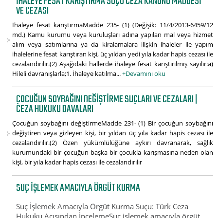
İHALEYE FESAT KARIŞTIRMA SUÇU CEZA KANUNU MADDESI
VE CEZASI
İhaleye fesat karıştırmaMadde 235- (1) (Değişik: 11/4/2013-6459/12
md.) Kamu kurumu veya kuruluşları adına yapılan mal veya hizmet
alım veya satımlarına ya da kiralamalara ilişkin ihaleler ile yapım
ihalelerine fesat karıştıran kişi, üç yıldan yedi yıla kadar hapis cezası ile
cezalandırılır.(2) Aşağıdaki hallerde ihaleye fesat karıştırılmış sayılır:a)
Hileli davranışlarla;1. İhaleye katılma...
+Devamını oku
ÇOCUĞUN SOYBAĞINI DEĞIŞTIRME SUÇLARI VE CEZALARI |
CEZA HUKUKU DAVALARI
Çocuğun soybağını değiştirmeMadde 231- (1) Bir çocuğun soybağını
değiştiren veya gizleyen kişi, bir yıldan üç yıla kadar hapis cezası ile
cezalandırılır.(2) Özen yükümlülüğüne aykırı davranarak, sağlık
kurumundaki bir çocuğun başka bir çocukla karışmasına neden olan
kişi, bir yıla kadar hapis cezası ile cezalandırılır
SUÇ İŞLEMEK AMACIYLA ÖRGÜT KURMA
Suç İşlemek Amacıyla Örgüt Kurma Suçu: Türk Ceza
Hukuku Açısından İncelemeSuç işlemek amacıyla örgüt