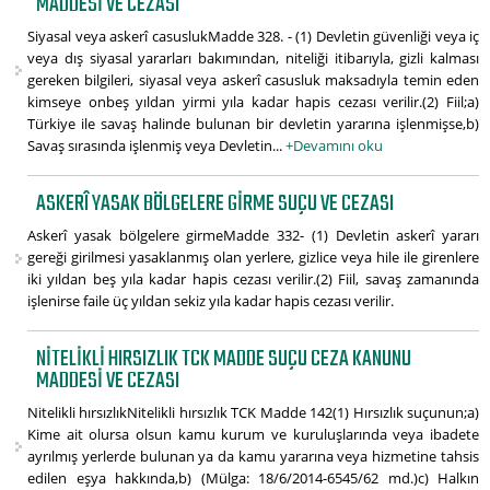
MADDESI VE CEZASI
Siyasal veya askerî casuslukMadde 328. - (1) Devletin güvenliği veya iç
veya dış siyasal yararları bakımından, niteliği itibarıyla, gizli kalması
gereken bilgileri, siyasal veya askerî casusluk maksadıyla temin eden
kimseye onbeş yıldan yirmi yıla kadar hapis cezası verilir.(2) Fiil;a)
Türkiye ile savaş halinde bulunan bir devletin yararına işlenmişse,b)
Savaş sırasında işlenmiş veya Devletin...
+Devamını oku
ASKERÎ YASAK BÖLGELERE GIRME SUÇU VE CEZASI
Askerî yasak bölgelere girmeMadde 332- (1) Devletin askerî yararı
gereği girilmesi yasaklanmış olan yerlere, gizlice veya hile ile girenlere
iki yıldan beş yıla kadar hapis cezası verilir.(2) Fiil, savaş zamanında
işlenirse faile üç yıldan sekiz yıla kadar hapis cezası verilir.
NITELIKLI HIRSIZLIK TCK MADDE SUÇU CEZA KANUNU
MADDESI VE CEZASI
Nitelikli hırsızlıkNitelikli hırsızlık TCK Madde 142(1) Hırsızlık suçunun;a)
Kime ait olursa olsun kamu kurum ve kuruluşlarında veya ibadete
ayrılmış yerlerde bulunan ya da kamu yararına veya hizmetine tahsis
edilen eşya hakkında,b) (Mülga: 18/6/2014-6545/62 md.)c) Halkın