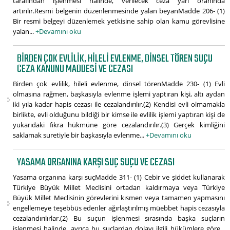
tarafından işlenmesi halinde, verilecek ceza yarı oranında
artırılır.Resmi belgenin düzenlenmesinde yalan beyanMadde 206- (1)
Bir resmi belgeyi düzenlemek yetkisine sahip olan kamu görevlisine
yalan...
+Devamını oku
BIRDEN ÇOK EVLILIK, HILELI EVLENME, DINSEL TÖREN SUÇU
CEZA KANUNU MADDESI VE CEZASI
Birden çok evlilik, hileli evlenme, dinsel törenMadde 230- (1) Evli
olmasına rağmen, başkasıyla evlenme işlemi yaptıran kişi, altı aydan
iki yıla kadar hapis cezası ile cezalandırılır.(2) Kendisi evli olmamakla
birlikte, evli olduğunu bildiği bir kimse ile evlilik işlemi yaptıran kişi de
yukarıdaki fıkra hükmüne göre cezalandırılır.(3) Gerçek kimliğini
saklamak suretiyle bir başkasıyla evlenme...
+Devamını oku
YASAMA ORGANINA KARŞI SUÇ SUÇU VE CEZASI
Yasama organına karşı suçMadde 311- (1) Cebir ve şiddet kullanarak
Türkiye Büyük Millet Meclisini ortadan kaldırmaya veya Türkiye
Büyük Millet Meclisinin görevlerini kısmen veya tamamen yapmasını
engellemeye teşebbüs edenler ağırlaştırılmış müebbet hapis cezasıyla
cezalandırılırlar.(2) Bu suçun işlenmesi sırasında başka suçların
işlenmesi halinde, ayrıca bu suçlardan dolayı ilgili hükümlere göre...