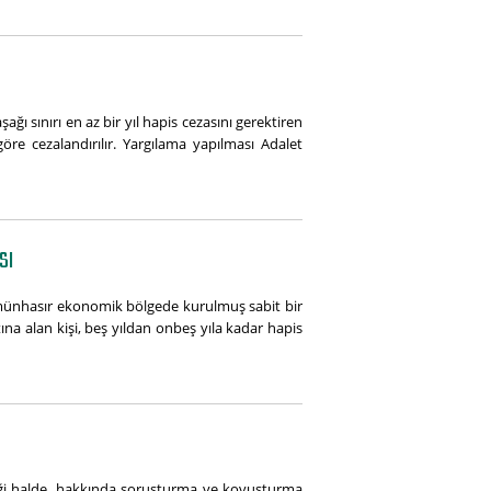
ı sınırı en az bir yıl hapis cezasını gerektiren
re cezalandırılır. Yargılama yapılması Adalet
SI
a münhasır ekonomik bölgede kurulmuş sabit bir
na alan kişi, beş yıldan onbeş yıla kadar hapis
ldiği halde, hakkında soruşturma ve kovuşturma