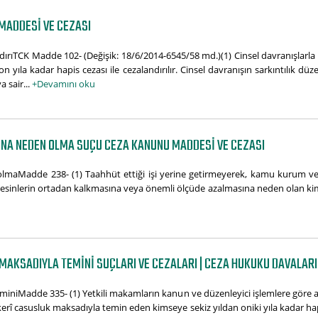
MADDESI VE CEZASI
ldırıTCK Madde 102- (Değişik: 18/6/2014-6545/58 md.)(1) Cinsel davranışlarla
n yıla kadar hapis cezası ile cezalandırılır. Cinsel davranışın sarkıntılık dü
a sair...
+Devamını oku
NA NEDEN OLMA SUÇU CEZA KANUNU MADDESI VE CEZASI
lmaMadde 238- (1) Taahhüt ettiği işi yerine getirmeyerek, kamu kurum ve 
besinlerin ortadan kalkmasına veya önemli ölçüde azalmasına neden olan kims
MAKSADIYLA TEMINI SUÇLARI VE CEZALARI | CEZA HUKUKU DAVALARI
eminiMadde 335- (1) Yetkili makamların kanun ve düzenleyici işlemlere göre a
skerî casusluk maksadıyla temin eden kimseye sekiz yıldan oniki yıla kadar hapis 