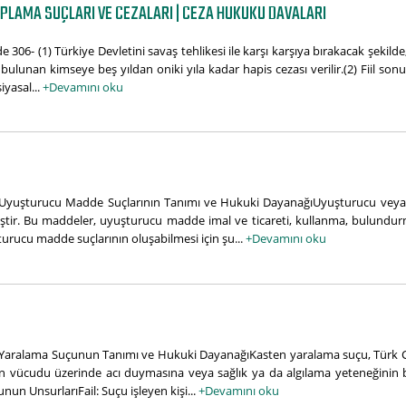
PLAMA SUÇLARI VE CEZALARI | CEZA HUKUKU DAVALARI
6- (1) Türkiye Devletini savaş tehlikesi ile karşı karşıya bırakacak şekilde, 
lunan kimseye beş yıldan oniki yıla kadar hapis cezası verilir.(2) Fiil so
siyasal...
+Devamını oku
 Uyuşturucu Madde Suçlarının Tanımı ve Hukuki DayanağıUyuşturucu veya 
ştir. Bu maddeler, uyuşturucu madde imal ve ticareti, kullanma, bulundurm
ucu madde suçlarının oluşabilmesi için şu...
+Devamını oku
 Yaralama Suçunun Tanımı ve Hukuki DayanağıKasten yaralama suçu, Türk C
nın vücudu üzerinde acı duymasına veya sağlık ya da algılama yeteneğinin
un UnsurlarıFail: Suçu işleyen kişi...
+Devamını oku