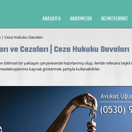
ANASAYFA
HAKKIMIZDA
HIZMETLERIMIZ
arı | Ceza Hukuku Davaları
ları ve Cezaları | Ceza Hukuku Davaları
 bilimsel bir yaklaşım çerçevesinde hazırlanmış olup, ileride referans teşkil
meslektaşlarımız kaynak göstermek şartıyla kullanabilirler.