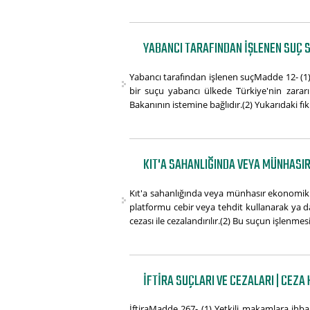
YABANCI TARAFINDAN IŞLENEN SUÇ 
Yabancı tarafından işlenen suçMadde 12- (1) B
bir suçu yabancı ülkede Türkiye'nin zararı
Bakanının istemine bağlıdır.(2) Yukarıdaki fık
KIT'A SAHANLIĞINDA VEYA MÜNHASIR
Kıt'a sahanlığında veya münhasır ekonomik 
platformu cebir veya tehdit kullanarak ya da
cezası ile cezalandırılır.(2) Bu suçun işlenmesi 
İFTIRA SUÇLARI VE CEZALARI | CEZA
İftiraMadde 267- (1) Yetkili makamlara ihb