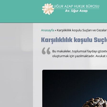
Ana içeriğe atla
Buradasınız
Anasayfa
» Karşılıklılık koşulu Suçları ve Cezal
Karşılıklılık koşulu Suç
Bu makaleler, toplumsal faydayı gözeten
oluşturmak için yazılmaktadır. Avukat 