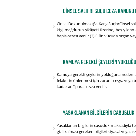
CINSEL SALDIRI SUÇU CEZA KANUNU 
Cinsel Dokunulmazlığa Karşı SuçlarCinsel sa
kişi, mağdurun şikâyeti üzerine, beş yıldan o
hapis cezası verilir.(2) Fiilin vücuda organ vey
KAMUYA GEREKLI ŞEYLERIN YOKLUĞU
Kamuya gerekli şeylerin yokluğuna neden o
felaketin önlenmesi için zorunlu eşya veya 
kadar adlî para cezası verilir.
YASAKLANAN BILGILERIN CASUSLUK 
Yasaklanan bilgilerin casusluk maksadıyla t
gizli kalması gereken bilgileri siyasal veya a