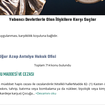
Yabancı Devletlerle Olan İlişkilere Karşı Suçlar
ygulanması, karşılıklılık koşuluna bağlıdır.
Uğur Azap Antalya Hukuk Ofisi
Toplam 714 konu bulundu
U MADDESI VE CEZASI
, müebbet hapis cezası ile cezalandırılır.Nitelikli hallerMadde 82- (1) Kast
 baskını, tahrip, batırma veya bombalama ya da nükleer, biyolojik veya kim
 kardeşe karşı,e) Çocuğa...
+Devamını oku