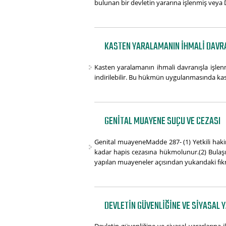
bulunan bir devletin yararına işlenmiş veya D
KASTEN YARALAMANIN IHMALI DAVRA
Kasten yaralamanın ihmali davranışla işlen
indirilebilir. Bu hükmün uygulanmasında kas
GENITAL MUAYENE SUÇU VE CEZASI
Genital muayeneMadde 287- (1) Yetkili haki
kadar hapis cezasına hükmolunur.(2) Bulaş
yapılan muayeneler açısından yukarıdaki f
DEVLETIN GÜVENLIĞINE VE SIYASAL Y