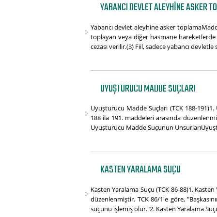
YABANCI DEVLET ALEYHINE ASKER TO
Yabancı devlet aleyhine asker toplamaMadde 30
toplayan veya diğer hasmane hareketlerde bu
cezası verilir.(3) Fiil, sadece yabancı devletle 
UYUŞTURUCU MADDE SUÇLARI
Uyuşturucu Madde Suçları (TCK 188-191)1.
188 ila 191. maddeleri arasında düzenlenmi
Uyuşturucu Madde Suçunun UnsurlarıUyuştur
KASTEN YARALAMA SUÇU
Kasten Yaralama Suçu (TCK 86-88)1. Kasten
düzenlenmiştir. TCK 86/1'e göre, "Başkası
suçunu işlemiş olur."2. Kasten Yaralama Suçun