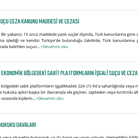
SUÇU CEZA KANUNU MADDESI VE CEZASI
ir yabancı, 13 üncü maddede yazılı suçlar dışında, Türk kanunlarına göre aşağ
na işlediği ve kendisi Türkiye'de bulunduğu takdirde, Türk kanunlarına gö
rada belirtilen suçun...
+Devamını oku
 EKONOMIK BÖLGEDEKI SABIT PLATFORMLARIN IŞGALI SUÇU VE CEZA
bölgedeki sabit platformların işgaliMadde 224- (1) Kıt'a sahanlığında vey
 hukuka aykırı başka bir davranışla ele geçiren, zapteden veya kontrolü altı
sırasında kişilerin...
+Devamını oku
 HUKUKU DAVALARI
ar veya şikayette bulunarak ya da basın ve yayın yoluyla, işlemediğini bi