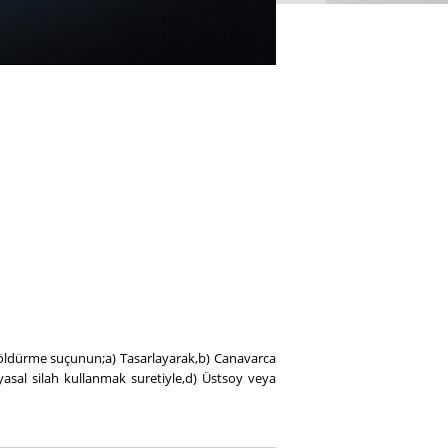
en öldürme suçunun;a) Tasarlayarak,b) Canavarca
yasal silah kullanmak suretiyle,d) Üstsoy veya