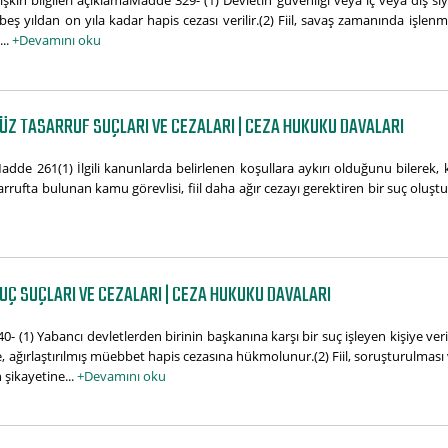
işkin bilgileri açıklamaMadde 329- (1) Devletin güvenliği veya iç veya dış siya
eş yıldan on yıla kadar hapis cezası verilir.(2) Fiil, savaş zamanında işlenm
...
+Devamını oku
ÜZ TASARRUF SUÇLARI VE CEZALARI | CEZA HUKUKU DAVALARI
adde 261(1) İlgili kanunlarda belirlenen koşullara aykırı olduğunu bilerek, k
arrufta bulunan kamu görevlisi, fiil daha ağır cezayı gerektiren bir suç oluştu
UÇ SUÇLARI VE CEZALARI | CEZA HUKUKU DAVALARI
(1) Yabancı devletlerden birinin başkanına karşı bir suç işleyen kişiye verile
 ağırlaştırılmış müebbet hapis cezasına hükmolunur.(2) Fiil, soruşturulması 
şikayetine...
+Devamını oku