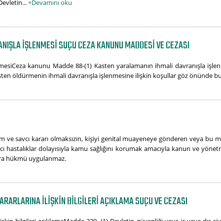
evletin...
+Devamını oku
NIŞLA IŞLENMESI SUÇU CEZA KANUNU MADDESI VE CEZASI
mesiCeza kanunu Madde 88-(1) Kasten yaralamanın ihmali davranışla işlenme
ten öldürmenin ihmali davranışla işlenmesine ilişkin koşullar göz önünde b
m ve savcı kararı olmaksızın, kişiyi genital muayeneye gönderen veya bu m
ıcı hastalıklar dolayısıyla kamu sağlığını korumak amacıyla kanun ve yön
ıkra hükmü uygulanmaz.
ARARLARINA ILIŞKIN BILGILERI AÇIKLAMA SUÇU VE CEZASI