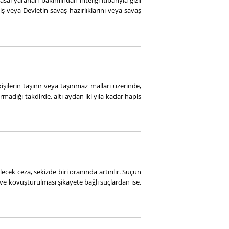
sal yararları bakımından niteliği itibarıyla gizli
iş veya Devletin savaş hazırlıklarını veya savaş
işilerin taşınır veya taşınmaz malları üzerinde,
rmadığı takdirde, altı aydan iki yıla kadar hapis
cek ceza, sekizde biri oranında artırılır. Suçun
ve kovuşturulması şikayete bağlı suçlardan ise,