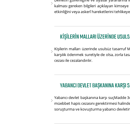
Devletin güvenliğine ve siyasal yararlarına il
kalması gereken bilgileri açıklayan kimseye b
etkinliğini veya askerî hareketlerini tehlikeye
KIŞILERIN MALLARI ÜZERINDE USULS
Kişilerin malları üzerinde usulsüz tasarruf M
karşılık ödenmek suretiyle de olsa, zorla tas
cezası ile cezalandırılır.
YABANCI DEVLET BAŞKANINA KARŞI S
Yabancı devlet başkanına karşı suçMadde 340- 
müebbet hapis cezasını gerektirmesi halinde,
soruşturma ve kovuşturma yabancı devletin 