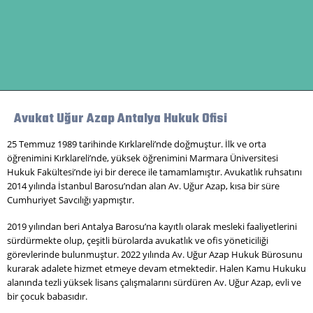
Avukat Uğur Azap Antalya Hukuk Ofisi
25 Temmuz 1989 tarihinde Kırklareli’nde doğmuştur. İlk ve orta
öğrenimini Kırklareli’nde, yüksek öğrenimini Marmara Üniversitesi
Hukuk Fakültesi’nde iyi bir derece ile tamamlamıştır. Avukatlık ruhsatını
2014 yılında İstanbul Barosu’ndan alan Av. Uğur Azap, kısa bir süre
Cumhuriyet Savcılığı yapmıştır.
2019 yılından beri Antalya Barosu’na kayıtlı olarak mesleki faaliyetlerini
sürdürmekte olup, çeşitli bürolarda avukatlık ve ofis yöneticiliği
görevlerinde bulunmuştur. 2022 yılında Av. Uğur Azap Hukuk Bürosunu
kurarak adalete hizmet etmeye devam etmektedir. Halen Kamu Hukuku
alanında tezli yüksek lisans çalışmalarını sürdüren Av. Uğur Azap, evli ve
bir çocuk babasıdır.