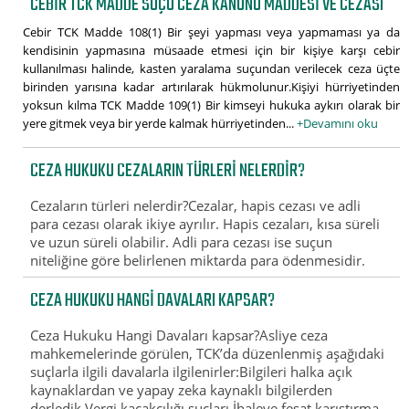
CEBIR TCK MADDE SUÇU CEZA KANUNU MADDESI VE CEZASI
Cebir TCK Madde 108(1) Bir şeyi yapması veya yapmaması ya da
kendisinin yapmasına müsaade etmesi için bir kişiye karşı cebir
kullanılması halinde, kasten yaralama suçundan verilecek ceza üçte
birinden yarısına kadar artırılarak hükmolunur.Kişiyi hürriyetinden
yoksun kılma TCK Madde 109(1) Bir kimseyi hukuka aykırı olarak bir
yere gitmek veya bir yerde kalmak hürriyetinden...
+Devamını oku
CEZA HUKUKU CEZALARIN TÜRLERI NELERDIR?
Cezaların türleri nelerdir?Cezalar, hapis cezası ve adli
para cezası olarak ikiye ayrılır. Hapis cezaları, kısa süreli
ve uzun süreli olabilir. Adli para cezası ise suçun
niteliğine göre belirlenen miktarda para ödenmesidir.
CEZA HUKUKU HANGI DAVALARI KAPSAR?
Ceza Hukuku Hangi Davaları kapsar?Asliye ceza
mahkemelerinde görülen, TCK’da düzenlenmiş aşağıdaki
suçlarla ilgili davalarla ilgilenirler:Bilgileri halka açık
kaynaklardan ve yapay zeka kaynaklı bilgilerden
derledik.Vergi kaçakçılığı suçları,İhaleye fesat karıştırma