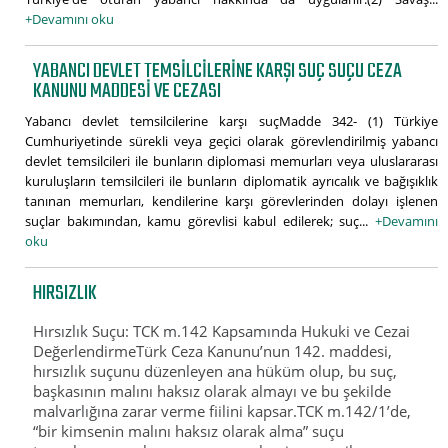
+Devamını oku
YABANCI DEVLET TEMSILCILERINE KARŞI SUÇ SUÇU CEZA
KANUNU MADDESI VE CEZASI
Yabancı devlet temsilcilerine karşı suçMadde 342- (1) Türkiye
Cumhuriyetinde sürekli veya geçici olarak görevlendirilmiş yabancı
devlet temsilcileri ile bunların diplomasi memurları veya uluslararası
kuruluşların temsilcileri ile bunların diplomatik ayrıcalık ve bağışıklık
tanınan memurları, kendilerine karşı görevlerinden dolayı işlenen
suçlar bakımından, kamu görevlisi kabul edilerek; suç...
+Devamını
oku
HIRSIZLIK
Hırsızlık Suçu: TCK m.142 Kapsamında Hukuki ve Cezai
DeğerlendirmeTürk Ceza Kanunu’nun 142. maddesi,
hırsızlık suçunu düzenleyen ana hüküm olup, bu suç,
başkasının malını haksız olarak almayı ve bu şekilde
malvarlığına zarar verme fiilini kapsar.TCK m.142/1’de,
“bir kimsenin malını haksız olarak alma” suçu