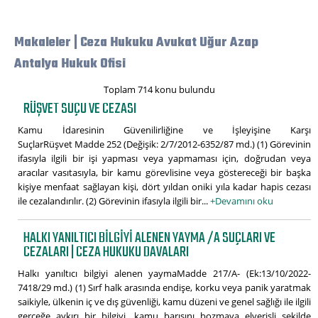
Makaleler | Ceza Hukuku Avukat Uğur Azap
Antalya Hukuk Ofisi
Toplam 714 konu bulundu
RÜŞVET SUÇU VE CEZASI
Kamu İdaresinin Güvenilirliğine ve İşleyişine Karşı
SuçlarRüşvet Madde 252 (Değişik: 2/7/2012-6352/87 md.) (1) Görevinin
ifasıyla ilgili bir işi yapması veya yapmaması için, doğrudan veya
aracılar vasıtasıyla, bir kamu görevlisine veya göstereceği bir başka
kişiye menfaat sağlayan kişi, dört yıldan oniki yıla kadar hapis cezası
ile cezalandırılır. (2) Görevinin ifasıyla ilgili bir...
+Devamını oku
HALKI YANILTICI BILGIYI ALENEN YAYMA /A SUÇLARI VE
CEZALARI | CEZA HUKUKU DAVALARI
Halkı yanıltıcı bilgiyi alenen yaymaMadde 217/A- (Ek:13/10/2022-
7418/29 md.) (1) Sırf halk arasında endişe, korku veya panik yaratmak
saikiyle, ülkenin iç ve dış güvenliği, kamu düzeni ve genel sağlığı ile ilgili
gerçeğe aykırı bir bilgiyi, kamu barışını bozmaya elverişli şekilde