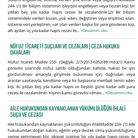
244- (1) Bir bilişim sisteminin işleyişini engelleyen veya bozan kişi, bir
yıldan beş yıla kadar hapis cezası ile cezalandırılır.(2) Bir bilişim
sistemindeki verileri bozan, yok eden, değiştiren veya erişilmez kılan,
sisteme veri yerleştiren, var olan verileri başka bir yere gönderen kişi,
altı aydan üç yıla kadar hapis cezası ile...
+Devamını oku
NÜFUZ TICARETI SUÇLARI VE CEZALARI | CEZA HUKUKU
DAVALARI
Nüfuz ticareti Madde 255- (Değişik: 2/7/2012-6352/89 md.)(1) Kamu
görevlisi üzerinde nüfuz sahibi olduğundan bahisle, haksız bir işin
gördürülmesi amacıyla girişimde bulunması için, doğrudan veya
aracılar vasıtasıyla, kendisine veya bir başkasına menfaat temin eden
kişi, iki yıldan beş yıla kadar hapis ve beşbin güne kadar adli para
cezası ile cezalandırılır. Kişinin kamu görevlisi olması...
+Devamını oku
AILE HUKUKUNDAN KAYNAKLANAN YÜKÜMLÜLÜĞÜN IHLALI
SUÇU VE CEZASI
Aile hukukundan kaynaklanan yükümlülüğün ihlaliMadde 233- (1) Aile
hukukundan doğan bakım, eğitim veya destek olma yükümlülüğünü
yerine getirmeyen kişi, şikayet üzerine, bir yıla kadar hapis cezası ile