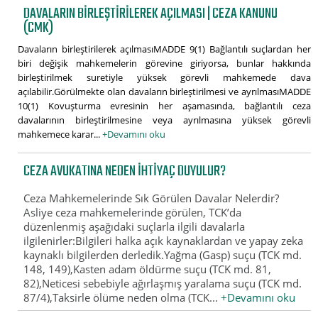
DAVALARIN BIRLEŞTIRILEREK AÇILMASI | CEZA KANUNU
(CMK)
Davaların birleştirilerek açılmasıMADDE 9(1) Bağlantılı suçlardan her
biri değişik mahkemelerin görevine giriyorsa, bunlar hakkında
birleştirilmek suretiyle yüksek görevli mahkemede dava
açılabilir.Görülmekte olan davaların birleştirilmesi ve ayrılmasıMADDE
10(1) Kovuşturma evresinin her aşamasında, bağlantılı ceza
davalarının birleştirilmesine veya ayrılmasına yüksek görevli
mahkemece karar...
+Devamını oku
CEZA AVUKATINA NEDEN İHTIYAÇ DUYULUR?
Ceza Mahkemelerinde Sık Görülen Davalar Nelerdir?
Asliye ceza mahkemelerinde görülen, TCK’da
düzenlenmiş aşağıdaki suçlarla ilgili davalarla
ilgilenirler:Bilgileri halka açık kaynaklardan ve yapay zeka
kaynaklı bilgilerden derledik.Yağma (Gasp) suçu (TCK md.
148, 149),Kasten adam öldürme suçu (TCK md. 81,
82),Neticesi sebebiyle ağırlaşmış yaralama suçu (TCK md.
87/4),Taksirle ölüme neden olma (TCK...
+Devamını oku