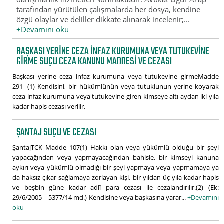
tarafından yürütülen çalışmalarda her dosya, kendine
özgü olaylar ve deliller dikkate alınarak incelenir;...
+Devamını oku
BAŞKASI YERINE CEZA INFAZ KURUMUNA VEYA TUTUKEVINE
GIRME SUÇU CEZA KANUNU MADDESI VE CEZASI
Başkası yerine ceza infaz kurumuna veya tutukevine girmeMadde
291- (1) Kendisini, bir hükümlünün veya tutuklunun yerine koyarak
ceza infaz kurumuna veya tutukevine giren kimseye altı aydan iki yıla
kadar hapis cezası verilir.
ŞANTAJ SUÇU VE CEZASI
ŞantajTCK Madde 107(1) Hakkı olan veya yükümlü olduğu bir şeyi
yapacağından veya yapmayacağından bahisle, bir kimseyi kanuna
aykırı veya yükümlü olmadığı bir şeyi yapmaya veya yapmamaya ya
da haksız çıkar sağlamaya zorlayan kişi, bir yıldan üç yıla kadar hapis
ve beşbin güne kadar adlî para cezası ile cezalandırılır.(2) (Ek:
29/6/2005 – 5377/14 md.) Kendisine veya başkasına yarar...
+Devamını
oku