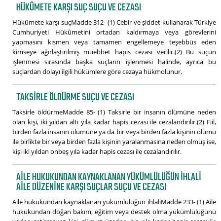
HÜKÛMETE KARŞI SUÇ SUÇU VE CEZASI
Hükûmete karşı suçMadde 312- (1) Cebir ve şiddet kullanarak Türkiye
Cumhuriyeti Hükûmetini ortadan kaldırmaya veya görevlerini
yapmasını kısmen veya tamamen engellemeye teşebbüs eden
kimseye ağırlaştırılmış müebbet hapis cezası verilir.(2) Bu suçun
işlenmesi sırasında başka suçların işlenmesi halinde, ayrıca bu
suçlardan dolayı ilgili hükümlere göre cezaya hükmolunur.
TAKSIRLE ÖLDÜRME SUÇU VE CEZASI
Taksirle öldürmeMadde 85- (1) Taksirle bir insanın ölümüne neden
olan kişi, iki yıldan altı yıla kadar hapis cezası ile cezalandırılır.(2) Fiil,
birden fazla insanın ölümüne ya da bir veya birden fazla kişinin ölümü
ile birlikte bir veya birden fazla kişinin yaralanmasına neden olmuş ise,
kişi iki yıldan onbeş yıla kadar hapis cezası ile cezalandırılır.
AILE HUKUKUNDAN KAYNAKLANAN YÜKÜMLÜLÜĞÜN IHLALI
AILE DÜZENINE KARŞI SUÇLAR SUÇU VE CEZASI
Aile hukukundan kaynaklanan yükümlülüğün ihlaliMadde 233- (1) Aile
hukukundan doğan bakım, eğitim veya destek olma yükümlülüğünü