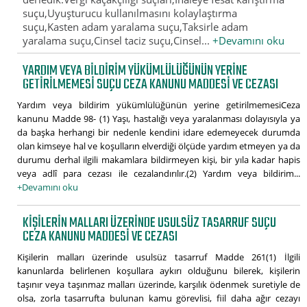
suçu,Uyuşturucu kullanılmasını kolaylaştırma
suçu,Kasten adam yaralama suçu,Taksirle adam
yaralama suçu,Cinsel taciz suçu,Cinsel...
+Devamını oku
YARDIM VEYA BILDIRIM YÜKÜMLÜLÜĞÜNÜN YERINE
GETIRILMEMESI SUÇU CEZA KANUNU MADDESI VE CEZASI
Yardım veya bildirim yükümlülüğünün yerine getirilmemesiCeza
kanunu Madde 98- (1) Yaşı, hastalığı veya yaralanması dolayısıyla ya
da başka herhangi bir nedenle kendini idare edemeyecek durumda
olan kimseye hal ve koşulların elverdiği ölçüde yardım etmeyen ya da
durumu derhal ilgili makamlara bildirmeyen kişi, bir yıla kadar hapis
veya adlî para cezası ile cezalandırılır.(2) Yardım veya bildirim...
+Devamını oku
KIŞILERIN MALLARI ÜZERINDE USULSÜZ TASARRUF SUÇU
CEZA KANUNU MADDESI VE CEZASI
Kişilerin malları üzerinde usulsüz tasarruf Madde 261(1) İlgili
kanunlarda belirlenen koşullara aykırı olduğunu bilerek, kişilerin
taşınır veya taşınmaz malları üzerinde, karşılık ödenmek suretiyle de
olsa, zorla tasarrufta bulunan kamu görevlisi, fiil daha ağır cezayı