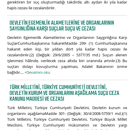
gerektiren bir suç oluşturmadığı takdirde, altı aydan iki yıla kadar
hapis cezası ile cezalandırılır.
DEVLETIN EGEMENLIK ALAMETLERINE VE ORGANLARININ
SAYGINLIĞINA KARŞI SUÇLAR SUÇU VE CEZASI
Devletin Egemenlik Alametlerine ve Organlarının Saygınlığına Karşı
SuçlarCumhurbaşkanına hakaretMadde 299- (1) Cumhurbaşkanına
hakaret eden kişi, bir yıldan dört yıla kadar hapis cezası ile
cezalandırılır.(2) (Değişik: 29/6/2005 – 5377/35 md.) Suçun alenen
işlenmesi hâlinde, verilecek ceza altıda biri oranında artırılır.(3) Bu
suçtan dolayı kovuşturma yapılması, Adalet Bakanının iznine
bağlıdır....
+Devamını oku
TÜRK MILLETINI, TÜRKIYE CUMHURIYETI DEVLETINI,
DEVLETIN KURUM VE ORGANLARINI AŞAĞILAMA SUÇU CEZA
KANUNU MADDESI VE CEZASI
Türk Milletini, Türkiye Cumhuriyeti Devletini, Devletin kurum ve
organlarını aşağılamaMadde 301- (Değişik: 30/4/2008-5759/1 md.)(1)
Türk Milletini, Türkiye Cumhuriyeti Devletini, Türkiye Büyük Millet
Meclisini, Türkiye Cumhuriyeti Hükümetini ve Devletin yargı