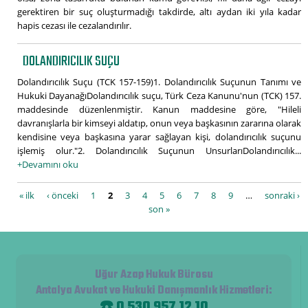
gerektiren bir suç oluşturmadığı takdirde, altı aydan iki yıla kadar
hapis cezası ile cezalandırılır.
DOLANDIRICILIK SUÇU
Dolandırıcılık Suçu (TCK 157-159)1. Dolandırıcılık Suçunun Tanımı ve
Hukuki DayanağıDolandırıcılık suçu, Türk Ceza Kanunu'nun (TCK) 157.
maddesinde düzenlenmiştir. Kanun maddesine göre, "Hileli
davranışlarla bir kimseyi aldatıp, onun veya başkasının zararına olarak
kendisine veya başkasına yarar sağlayan kişi, dolandırıcılık suçunu
işlemiş olur."2. Dolandırıcılık Suçunun UnsurlarıDolandırıcılık...
+Devamını oku
Sayfalar
« ilk
‹ önceki
1
2
3
4
5
6
7
8
9
…
sonraki ›
son »
Uğur Azap Hukuk Bürosu
Antalya Avukat ve Hukuki Danışmanlık Hizmetleri
:
☎️ 0 530 957 12 10