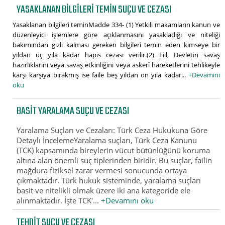
YASAKLANAN BILGILERI TEMIN SUÇU VE CEZASI
Yasaklanan bilgileri teminMadde 334- (1) Yetkili makamların kanun ve
düzenleyici işlemlere göre açıklanmasını yasakladığı ve niteliği
bakımından gizli kalması gereken bilgileri temin eden kimseye bir
yıldan üç yıla kadar hapis cezası verilir.(2) Fiil, Devletin savaş
hazırlıklarını veya savaş etkinliğini veya askerî hareketlerini tehlikeyle
karşı karşıya bırakmış ise faile beş yıldan on yıla kadar...
+Devamını
oku
BASIT YARALAMA SUÇU VE CEZASI
Yaralama Suçları ve Cezaları: Türk Ceza Hukukuna Göre
Detaylı İncelemeYaralama suçları, Türk Ceza Kanunu
(TCK) kapsamında bireylerin vücut bütünlüğünü koruma
altına alan önemli suç tiplerinden biridir. Bu suçlar, failin
mağdura fiziksel zarar vermesi sonucunda ortaya
çıkmaktadır. Türk hukuk sisteminde, yaralama suçları
basit ve nitelikli olmak üzere iki ana kategoride ele
alınmaktadır. İşte TCK'...
+Devamını oku
TEHDIT SUÇU VE CEZASI