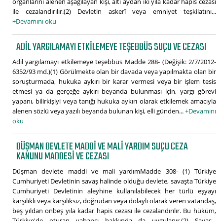
organlarını alenen aşağılayan kişi, altı aydan iki yıla kadar hapis cezası
ile cezalandırılır.(2) Devletin askerî veya emniyet teşkilatını...
+Devamını oku
ADIL YARGILAMAYI ETKILEMEYE TEŞEBBÜS SUÇU VE CEZASI
Adil yargılamayı etkilemeye teşebbüs Madde 288- (Değişik: 2/7/2012-
6352/93 md.)(1) Görülmekte olan bir davada veya yapılmakta olan bir
soruşturmada, hukuka aykırı bir karar vermesi veya bir işlem tesis
etmesi ya da gerçeğe aykırı beyanda bulunması için, yargı görevi
yapanı, bilirkişiyi veya tanığı hukuka aykırı olarak etkilemek amacıyla
alenen sözlü veya yazılı beyanda bulunan kişi, elli günden...
+Devamını
oku
DÜŞMAN DEVLETE MADDI VE MALI YARDIM SUÇU CEZA
KANUNU MADDESI VE CEZASI
Düşman devlete maddi ve mali yardımMadde 308- (1) Türkiye
Cumhuriyeti Devletinin savaş halinde olduğu devlete, savaşta Türkiye
Cumhuriyeti Devletinin aleyhine kullanılabilecek her türlü eşyayı
karşılıklı veya karşılıksız, doğrudan veya dolaylı olarak veren vatandaş,
beş yıldan onbeş yıla kadar hapis cezası ile cezalandırılır. Bu hüküm,
Türkiye'de oturan yabancı hakkında da uygulanır.(2) Savaş...