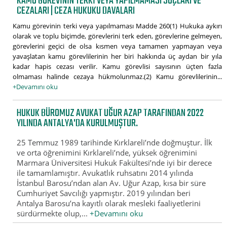
KAMU GÖREVININ TERKI VEYA YAPILMAMASI SUÇLARI VE
CEZALARI | CEZA HUKUKU DAVALARI
Kamu görevinin terki veya yapılmaması Madde 260(1) Hukuka aykırı
olarak ve toplu biçimde, görevlerini terk eden, görevlerine gelmeyen,
görevlerini geçici de olsa kısmen veya tamamen yapmayan veya
yavaşlatan kamu görevlilerinin her biri hakkında üç aydan bir yıla
kadar hapis cezası verilir. Kamu görevlisi sayısının üçten fazla
olmaması halinde cezaya hükmolunmaz.(2) Kamu görevlilerinin...
+Devamını oku
HUKUK BÜROMUZ AVUKAT UĞUR AZAP TARAFINDAN 2022
YILINDA ANTALYA'DA KURULMUŞTUR.
25 Temmuz 1989 tarihinde Kırklareli’nde doğmuştur. İlk
ve orta öğrenimini Kırklareli’nde, yüksek öğrenimini
Marmara Üniversitesi Hukuk Fakültesi’nde iyi bir derece
ile tamamlamıştır. Avukatlık ruhsatını 2014 yılında
İstanbul Barosu’ndan alan Av. Uğur Azap, kısa bir süre
Cumhuriyet Savcılığı yapmıştır. 2019 yılından beri
Antalya Barosu’na kayıtlı olarak mesleki faaliyetlerini
sürdürmekte olup,...
+Devamını oku