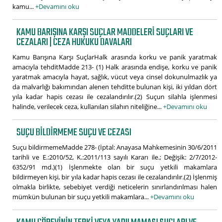
kamu...
+Devamını oku
KAMU BARIŞINA KARŞI SUÇLAR MADDELERI SUÇLARI VE
CEZALARI | CEZA HUKUKU DAVALARI
Kamu Barışına Karşı SuçlarHalk arasında korku ve panik yaratmak
amacıyla tehditMadde 213- (1) Halk arasında endişe, korku ve panik
yaratmak amacıyla hayat, sağlık, vücut veya cinsel dokunulmazlık ya
da malvarlığı bakımından alenen tehditte bulunan kişi, iki yıldan dört
yıla kadar hapis cezası ile cezalandırılır.(2) Suçun silahla işlenmesi
halinde, verilecek ceza, kullanılan silahın niteliğine...
+Devamını oku
SUÇU BILDIRMEME SUÇU VE CEZASI
Suçu bildirmemeMadde 278- (İptal: Anayasa Mahkemesinin 30/6/2011
tarihli ve E.:2010/52, K.:2011/113 sayılı Kararı ile.; Değişik: 2/7/2012-
6352/91 md.)(1) İşlenmekte olan bir suçu yetkili makamlara
bildirmeyen kişi, bir yıla kadar hapis cezası ile cezalandırılır.(2) İşlenmiş
olmakla birlikte, sebebiyet verdiği neticelerin sınırlandırılması halen
mümkün bulunan bir suçu yetkili makamlara...
+Devamını oku