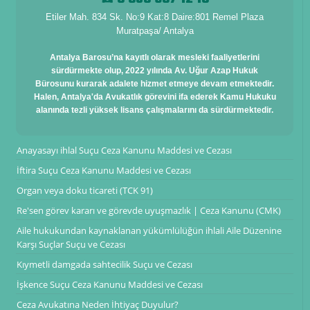
Etiler Mah. 834 Sk. No:9 Kat:8 Daire:801 Remel Plaza
Muratpaşa/ Antalya
Antalya Barosu’na kayıtlı olarak mesleki faaliyetlerini
sürdürmekte olup, 2022 yılında Av. Uğur Azap Hukuk
Bürosunu kurarak adalete hizmet etmeye devam etmektedir.
Halen, Antalya'da Avukatlık görevini ifa ederek Kamu Hukuku
alanında tezli yüksek lisans çalışmalarını da sürdürmektedir.
Anayasayı ihlal Suçu Ceza Kanunu Maddesi ve Cezası
İftira Suçu Ceza Kanunu Maddesi ve Cezası
Organ veya doku ticareti (TCK 91)
Re'sen görev kararı ve görevde uyuşmazlık | Ceza Kanunu (CMK)
Aile hukukundan kaynaklanan yükümlülüğün ihlali Aile Düzenine
Karşı Suçlar Suçu ve Cezası
Kıymetli damgada sahtecilik Suçu ve Cezası
İşkence Suçu Ceza Kanunu Maddesi ve Cezası
Ceza Avukatına Neden İhtiyaç Duyulur?