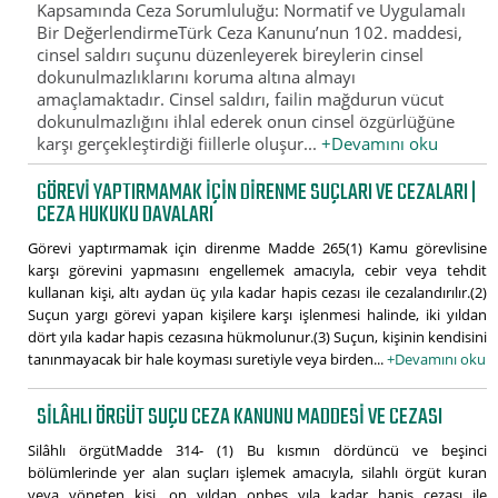
Kapsamında Ceza Sorumluluğu: Normatif ve Uygulamalı
Bir DeğerlendirmeTürk Ceza Kanunu’nun 102. maddesi,
cinsel saldırı suçunu düzenleyerek bireylerin cinsel
dokunulmazlıklarını koruma altına almayı
amaçlamaktadır. Cinsel saldırı, failin mağdurun vücut
dokunulmazlığını ihlal ederek onun cinsel özgürlüğüne
karşı gerçekleştirdiği fiillerle oluşur...
+Devamını oku
GÖREVI YAPTIRMAMAK IÇIN DIRENME SUÇLARI VE CEZALARI |
CEZA HUKUKU DAVALARI
Görevi yaptırmamak için direnme Madde 265(1) Kamu görevlisine
karşı görevini yapmasını engellemek amacıyla, cebir veya tehdit
kullanan kişi, altı aydan üç yıla kadar hapis cezası ile cezalandırılır.(2)
Suçun yargı görevi yapan kişilere karşı işlenmesi halinde, iki yıldan
dört yıla kadar hapis cezasına hükmolunur.(3) Suçun, kişinin kendisini
tanınmayacak bir hale koyması suretiyle veya birden...
+Devamını oku
SILÂHLI ÖRGÜT SUÇU CEZA KANUNU MADDESI VE CEZASI
Silâhlı örgütMadde 314- (1) Bu kısmın dördüncü ve beşinci
bölümlerinde yer alan suçları işlemek amacıyla, silahlı örgüt kuran
veya yöneten kişi, on yıldan onbeş yıla kadar hapis cezası ile