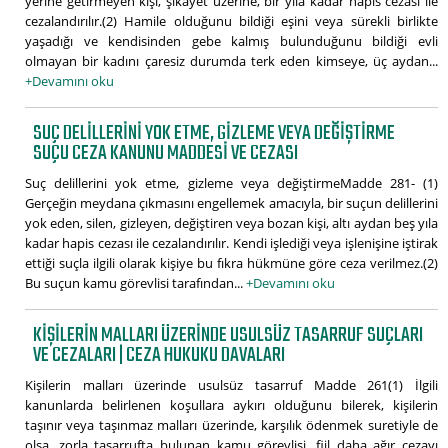
yerine getirmeyen kişi, şikayet üzerine, bir yıla kadar hapis cezası ile
cezalandırılır.(2) Hamile olduğunu bildiği eşini veya sürekli birlikte
yaşadığı ve kendisinden gebe kalmış bulunduğunu bildiği evli
olmayan bir kadını çaresiz durumda terk eden kimseye, üç aydan...
+Devamını oku
SUÇ DELILLERINI YOK ETME, GIZLEME VEYA DEĞIŞTIRME
SUÇU CEZA KANUNU MADDESI VE CEZASI
Suç delillerini yok etme, gizleme veya değiştirmeMadde 281- (1)
Gerçeğin meydana çıkmasını engellemek amacıyla, bir suçun delillerini
yok eden, silen, gizleyen, değiştiren veya bozan kişi, altı aydan beş yıla
kadar hapis cezası ile cezalandırılır. Kendi işlediği veya işlenişine iştirak
ettiği suçla ilgili olarak kişiye bu fıkra hükmüne göre ceza verilmez.(2)
Bu suçun kamu görevlisi tarafından...
+Devamını oku
KIŞILERIN MALLARI ÜZERINDE USULSÜZ TASARRUF SUÇLARI
VE CEZALARI | CEZA HUKUKU DAVALARI
Kişilerin malları üzerinde usulsüz tasarruf Madde 261(1) İlgili
kanunlarda belirlenen koşullara aykırı olduğunu bilerek, kişilerin
taşınır veya taşınmaz malları üzerinde, karşılık ödenmek suretiyle de
olsa, zorla tasarrufta bulunan kamu görevlisi, fiil daha ağır cezayı