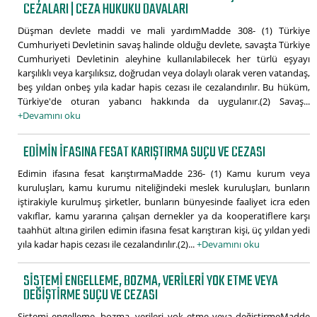
CEZALARI | CEZA HUKUKU DAVALARI
Düşman devlete maddi ve mali yardımMadde 308- (1) Türkiye
Cumhuriyeti Devletinin savaş halinde olduğu devlete, savaşta Türkiye
Cumhuriyeti Devletinin aleyhine kullanılabilecek her türlü eşyayı
karşılıklı veya karşılıksız, doğrudan veya dolaylı olarak veren vatandaş,
beş yıldan onbeş yıla kadar hapis cezası ile cezalandırılır. Bu hüküm,
Türkiye'de oturan yabancı hakkında da uygulanır.(2) Savaş...
+Devamını oku
EDIMIN IFASINA FESAT KARIŞTIRMA SUÇU VE CEZASI
Edimin ifasına fesat karıştırmaMadde 236- (1) Kamu kurum veya
kuruluşları, kamu kurumu niteliğindeki meslek kuruluşları, bunların
iştirakiyle kurulmuş şirketler, bunların bünyesinde faaliyet icra eden
vakıflar, kamu yararına çalışan dernekler ya da kooperatiflere karşı
taahhüt altına girilen edimin ifasına fesat karıştıran kişi, üç yıldan yedi
yıla kadar hapis cezası ile cezalandırılır.(2)...
+Devamını oku
SISTEMI ENGELLEME, BOZMA, VERILERI YOK ETME VEYA
DEĞIŞTIRME SUÇU VE CEZASI
Sistemi engelleme, bozma, verileri yok etme veya değiştirmeMadde