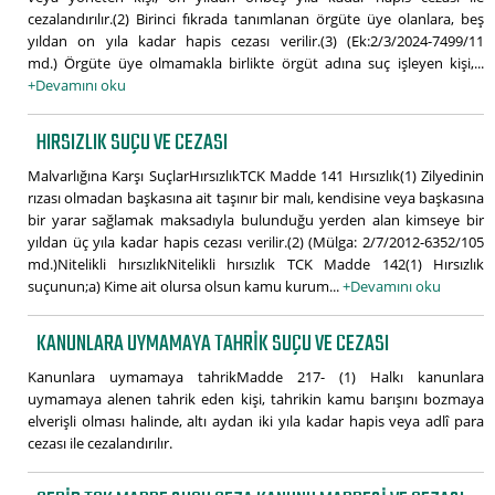
cezalandırılır.(2) Birinci fıkrada tanımlanan örgüte üye olanlara, beş
yıldan on yıla kadar hapis cezası verilir.(3) (Ek:2/3/2024-7499/11
md.) Örgüte üye olmamakla birlikte örgüt adına suç işleyen kişi,...
+Devamını oku
HIRSIZLIK SUÇU VE CEZASI
Malvarlığına Karşı SuçlarHırsızlıkTCK Madde 141 Hırsızlık(1) Zilyedinin
rızası olmadan başkasına ait taşınır bir malı, kendisine veya başkasına
bir yarar sağlamak maksadıyla bulunduğu yerden alan kimseye bir
yıldan üç yıla kadar hapis cezası verilir.(2) (Mülga: 2/7/2012-6352/105
md.)Nitelikli hırsızlıkNitelikli hırsızlık TCK Madde 142(1) Hırsızlık
suçunun;a) Kime ait olursa olsun kamu kurum...
+Devamını oku
KANUNLARA UYMAMAYA TAHRIK SUÇU VE CEZASI
Kanunlara uymamaya tahrikMadde 217- (1) Halkı kanunlara
uymamaya alenen tahrik eden kişi, tahrikin kamu barışını bozmaya
elverişli olması halinde, altı aydan iki yıla kadar hapis veya adlî para
cezası ile cezalandırılır.