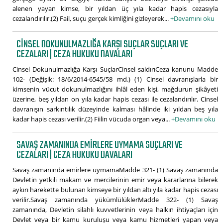
alenen yayan kimse, bir yıldan üç yıla kadar hapis cezasıyla
cezalandırılır.(2) Fail, suçu gerçek kimliğini gizleyerek...
+Devamını oku
CINSEL DOKUNULMAZLIĞA KARŞI SUÇLAR SUÇLARI VE
CEZALARI | CEZA HUKUKU DAVALARI
Cinsel Dokunulmazlığa Karşı SuçlarCinsel saldırıCeza kanunu Madde
102- (Değişik: 18/6/2014-6545/58 md.) (1) Cinsel davranışlarla bir
kimsenin vücut dokunulmazlığını ihlâl eden kişi, mağdurun şikâyeti
üzerine, beş yıldan on yıla kadar hapis cezası ile cezalandırılır. Cinsel
davranışın sarkıntılık düzeyinde kalması hâlinde iki yıldan beş yıla
kadar hapis cezası verilir.(2) Fiilin vücuda organ veya...
+Devamını oku
SAVAŞ ZAMANINDA EMIRLERE UYMAMA SUÇLARI VE
CEZALARI | CEZA HUKUKU DAVALARI
Savaş zamanında emirlere uymamaMadde 321- (1) Savaş zamanında
Devletin yetkili makam ve mercilerinin emir veya kararlarına bilerek
aykırı harekette bulunan kimseye bir yıldan altı yıla kadar hapis cezası
verilir.Savaş zamanında yükümlülüklerMadde 322- (1) Savaş
zamanında, Devletin silahlı kuvvetlerinin veya halkın ihtiyaçları için
Devlet veya bir kamu kuruluşu veya kamu hizmetleri yapan veya