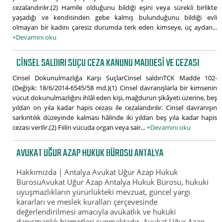
cezalandırılır.(2) Hamile olduğunu bildiği eşini veya sürekli birlikte
yaşadığı ve kendisinden gebe kalmış bulunduğunu bildiği evli
olmayan bir kadını çaresiz durumda terk eden kimseye, üç aydan...
+Devamını oku
CINSEL SALDIRI SUÇU CEZA KANUNU MADDESI VE CEZASI
Cinsel Dokunulmazlığa Karşı SuçlarCinsel saldırıTCK Madde 102-
(Değişik: 18/6/2014-6545/58 md.)(1) Cinsel davranışlarla bir kimsenin
vücut dokunulmazlığını ihlâl eden kişi, mağdurun şikâyeti üzerine, beş
yıldan on yıla kadar hapis cezası ile cezalandırılır. Cinsel davranışın
sarkıntılık düzeyinde kalması hâlinde iki yıldan beş yıla kadar hapis
cezası verilir.(2) Fiilin vücuda organ veya sair...
+Devamını oku
AVUKAT UĞUR AZAP HUKUK BÜROSU ANTALYA
Hakkımızda | Antalya Avukat Uğur Azap Hukuk
BürosuAvukat Uğur Azap Antalya Hukuk Bürosu, hukuki
uyuşmazlıkların yürürlükteki mevzuat, güncel yargı
kararları ve meslek kuralları çerçevesinde
değerlendirilmesi amacıyla avukatlık ve hukuki
danışmanlık hizmetleri sunmaktadır. Avukat Uğur Azap