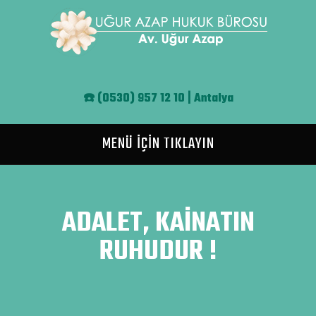
Ana içeriğe atla
☎️
(0530) 957 12 10 | Antalya
MENÜ İÇİN TIKLAYIN
ADALET, KAİNATIN
RUHUDUR !