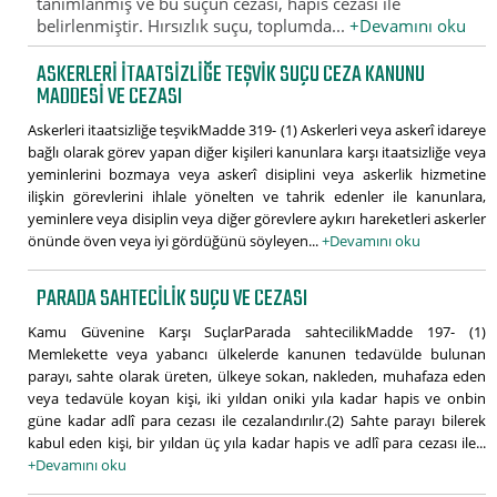
tanımlanmış ve bu suçun cezası, hapis cezası ile
belirlenmiştir. Hırsızlık suçu, toplumda...
+Devamını oku
ASKERLERI ITAATSIZLIĞE TEŞVIK SUÇU CEZA KANUNU
MADDESI VE CEZASI
Askerleri itaatsizliğe teşvikMadde 319- (1) Askerleri veya askerî idareye
bağlı olarak görev yapan diğer kişileri kanunlara karşı itaatsizliğe veya
yeminlerini bozmaya veya askerî disiplini veya askerlik hizmetine
ilişkin görevlerini ihlale yönelten ve tahrik edenler ile kanunlara,
yeminlere veya disiplin veya diğer görevlere aykırı hareketleri askerler
önünde öven veya iyi gördüğünü söyleyen...
+Devamını oku
PARADA SAHTECILIK SUÇU VE CEZASI
Kamu Güvenine Karşı SuçlarParada sahtecilikMadde 197- (1)
Memlekette veya yabancı ülkelerde kanunen tedavülde bulunan
parayı, sahte olarak üreten, ülkeye sokan, nakleden, muhafaza eden
veya tedavüle koyan kişi, iki yıldan oniki yıla kadar hapis ve onbin
güne kadar adlî para cezası ile cezalandırılır.(2) Sahte parayı bilerek
kabul eden kişi, bir yıldan üç yıla kadar hapis ve adlî para cezası ile...
+Devamını oku