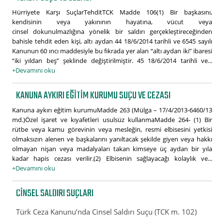
Hürriyete Karşı SuçlarTehditTCK Madde 106(1) Bir başkasını,
kendisinin veya yakınının hayatına, vücut veya
cinsel dokunulmazlığına yönelik bir saldırı gerçekleştireceğinden
bahisle tehdit eden kişi, altı aydan 44 18/6/2014 tarihli ve 6545 sayılı
Kanunun 60 ıncı maddesiyle bu fıkrada yer alan “altı aydan iki” ibaresi
“iki yıldan beş” şeklinde değiştirilmiştir. 45 18/6/2014 tarihli ve...
+Devamını oku
KANUNA AYKIRI EĞITIM KURUMU SUÇU VE CEZASI
Kanuna aykırı eğitim kurumuMadde 263 (Mülga – 17/4/2013-6460/13
md.)Özel işaret ve kıyafetleri usulsüz kullanmaMadde 264- (1) Bir
rütbe veya kamu görevinin veya mesleğin, resmi elbisesini yetkisi
olmaksızın alenen ve başkalarını yanıltacak şekilde giyen veya hakkı
olmayan nişan veya madalyaları takan kimseye üç aydan bir yıla
kadar hapis cezası verilir.(2) Elbisenin sağlayacağı kolaylık ve...
+Devamını oku
CINSEL SALDIRI SUÇLARI
Türk Ceza Kanunu’nda Cinsel Saldırı Suçu (TCK m. 102)