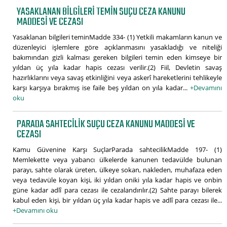
YASAKLANAN BILGILERI TEMIN SUÇU CEZA KANUNU
MADDESI VE CEZASI
Yasaklanan bilgileri teminMadde 334- (1) Yetkili makamların kanun ve
düzenleyici işlemlere göre açıklanmasını yasakladığı ve niteliği
bakımından gizli kalması gereken bilgileri temin eden kimseye bir
yıldan üç yıla kadar hapis cezası verilir.(2) Fiil, Devletin savaş
hazırlıklarını veya savaş etkinliğini veya askerî hareketlerini tehlikeyle
karşı karşıya bırakmış ise faile beş yıldan on yıla kadar...
+Devamını
oku
PARADA SAHTECILIK SUÇU CEZA KANUNU MADDESI VE
CEZASI
Kamu Güvenine Karşı SuçlarParada sahtecilikMadde 197- (1)
Memlekette veya yabancı ülkelerde kanunen tedavülde bulunan
parayı, sahte olarak üreten, ülkeye sokan, nakleden, muhafaza eden
veya tedavüle koyan kişi, iki yıldan oniki yıla kadar hapis ve onbin
güne kadar adlî para cezası ile cezalandırılır.(2) Sahte parayı bilerek
kabul eden kişi, bir yıldan üç yıla kadar hapis ve adlî para cezası ile...
+Devamını oku