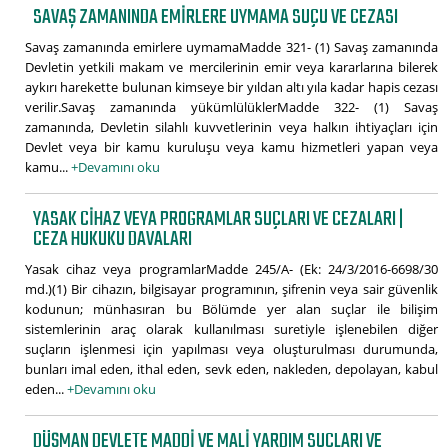
SAVAŞ ZAMANINDA EMIRLERE UYMAMA SUÇU VE CEZASI
Savaş zamanında emirlere uymamaMadde 321- (1) Savaş zamanında
Devletin yetkili makam ve mercilerinin emir veya kararlarına bilerek
aykırı harekette bulunan kimseye bir yıldan altı yıla kadar hapis cezası
verilir.Savaş zamanında yükümlülüklerMadde 322- (1) Savaş
zamanında, Devletin silahlı kuvvetlerinin veya halkın ihtiyaçları için
Devlet veya bir kamu kuruluşu veya kamu hizmetleri yapan veya
kamu...
+Devamını oku
YASAK CIHAZ VEYA PROGRAMLAR SUÇLARI VE CEZALARI |
CEZA HUKUKU DAVALARI
Yasak cihaz veya programlarMadde 245/A- (Ek: 24/3/2016-6698/30
md.)(1) Bir cihazın, bilgisayar programının, şifrenin veya sair güvenlik
kodunun; münhasıran bu Bölümde yer alan suçlar ile bilişim
sistemlerinin araç olarak kullanılması suretiyle işlenebilen diğer
suçların işlenmesi için yapılması veya oluşturulması durumunda,
bunları imal eden, ithal eden, sevk eden, nakleden, depolayan, kabul
eden...
+Devamını oku
DÜŞMAN DEVLETE MADDI VE MALI YARDIM SUÇLARI VE