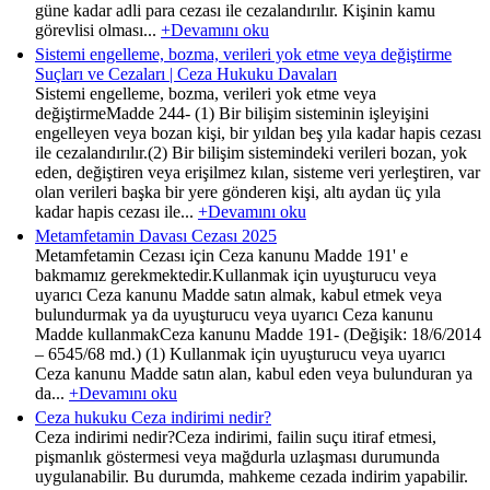
güne kadar adli para cezası ile cezalandırılır. Kişinin kamu
görevlisi olması...
+Devamını oku
Sistemi engelleme, bozma, verileri yok etme veya değiştirme
Suçları ve Cezaları | Ceza Hukuku Davaları
Sistemi engelleme, bozma, verileri yok etme veya
değiştirmeMadde 244- (1) Bir bilişim sisteminin işleyişini
engelleyen veya bozan kişi, bir yıldan beş yıla kadar hapis cezası
ile cezalandırılır.(2) Bir bilişim sistemindeki verileri bozan, yok
eden, değiştiren veya erişilmez kılan, sisteme veri yerleştiren, var
olan verileri başka bir yere gönderen kişi, altı aydan üç yıla
kadar hapis cezası ile...
+Devamını oku
Metamfetamin Davası Cezası 2025
Metamfetamin Cezası için Ceza kanunu Madde 191' e
bakmamız gerekmektedir.Kullanmak için uyuşturucu veya
uyarıcı Ceza kanunu Madde satın almak, kabul etmek veya
bulundurmak ya da uyuşturucu veya uyarıcı Ceza kanunu
Madde kullanmakCeza kanunu Madde 191- (Değişik: 18/6/2014
– 6545/68 md.) (1) Kullanmak için uyuşturucu veya uyarıcı
Ceza kanunu Madde satın alan, kabul eden veya bulunduran ya
da...
+Devamını oku
Ceza hukuku Ceza indirimi nedir?
Ceza indirimi nedir?Ceza indirimi, failin suçu itiraf etmesi,
pişmanlık göstermesi veya mağdurla uzlaşması durumunda
uygulanabilir. Bu durumda, mahkeme cezada indirim yapabilir.