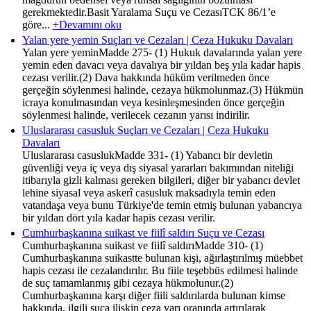
gerekmektedir.Basit Yaralama Suçu ve CezasıTCK 86/1’e
göre...
+Devamını oku
Yalan yere yemin Suçları ve Cezaları | Ceza Hukuku Davaları
Yalan yere yeminMadde 275- (1) Hukuk davalarında yalan yere
yemin eden davacı veya davalıya bir yıldan beş yıla kadar hapis
cezası verilir.(2) Dava hakkında hüküm verilmeden önce
gerçeğin söylenmesi halinde, cezaya hükmolunmaz.(3) Hükmün
icraya konulmasından veya kesinleşmesinden önce gerçeğin
söylenmesi halinde, verilecek cezanın yarısı indirilir.
Uluslararası casusluk Suçları ve Cezaları | Ceza Hukuku
Davaları
Uluslararası casuslukMadde 331- (1) Yabancı bir devletin
güvenliği veya iç veya dış siyasal yararları bakımından niteliği
itibarıyla gizli kalması gereken bilgileri, diğer bir yabancı devlet
lehine siyasal veya askerî casusluk maksadıyla temin eden
vatandaşa veya bunu Türkiye'de temin etmiş bulunan yabancıya
bir yıldan dört yıla kadar hapis cezası verilir.
Cumhurbaşkanına suikast ve fiilî saldırı Suçu ve Cezası
Cumhurbaşkanına suikast ve fiilî saldırıMadde 310- (1)
Cumhurbaşkanına suikastte bulunan kişi, ağırlaştırılmış müebbet
hapis cezası ile cezalandırılır. Bu fiile teşebbüs edilmesi halinde
de suç tamamlanmış gibi cezaya hükmolunur.(2)
Cumhurbaşkanına karşı diğer fiili saldırılarda bulunan kimse
hakkında, ilgili suça ilişkin ceza yarı oranında artırılarak