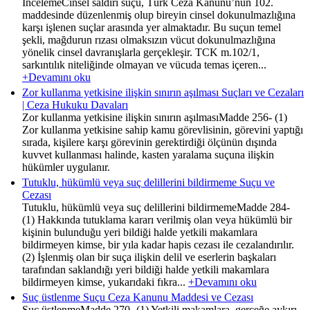
İncelemeCinsel saldırı suçu, Türk Ceza Kanunu’nun 102.
maddesinde düzenlenmiş olup bireyin cinsel dokunulmazlığına
karşı işlenen suçlar arasında yer almaktadır. Bu suçun temel
şekli, mağdurun rızası olmaksızın vücut dokunulmazlığına
yönelik cinsel davranışlarla gerçekleşir. TCK m.102/1,
sarkıntılık niteliğinde olmayan ve vücuda temas içeren...
+Devamını oku
Zor kullanma yetkisine ilişkin sınırın aşılması Suçları ve Cezaları
| Ceza Hukuku Davaları
Zor kullanma yetkisine ilişkin sınırın aşılmasıMadde 256- (1)
Zor kullanma yetkisine sahip kamu görevlisinin, görevini yaptığı
sırada, kişilere karşı görevinin gerektirdiği ölçünün dışında
kuvvet kullanması halinde, kasten yaralama suçuna ilişkin
hükümler uygulanır.
Tutuklu, hükümlü veya suç delillerini bildirmeme Suçu ve
Cezası
Tutuklu, hükümlü veya suç delillerini bildirmemeMadde 284-
(1) Hakkında tutuklama kararı verilmiş olan veya hükümlü bir
kişinin bulunduğu yeri bildiği halde yetkili makamlara
bildirmeyen kimse, bir yıla kadar hapis cezası ile cezalandırılır.
(2) İşlenmiş olan bir suça ilişkin delil ve eserlerin başkaları
tarafından saklandığı yeri bildiği halde yetkili makamlara
bildirmeyen kimse, yukarıdaki fıkra...
+Devamını oku
Suç üstlenme Suçu Ceza Kanunu Maddesi ve Cezası
Suç üstlenmeMadde 270- (1) Yetkili makamlara, gerçeğe aykırı