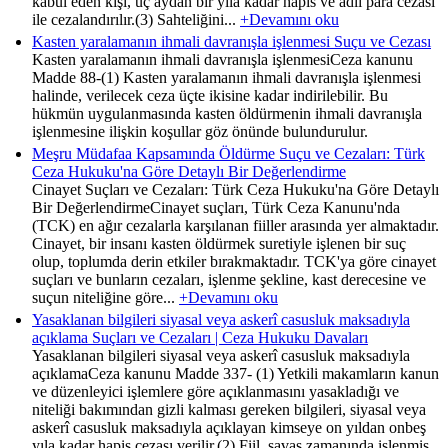
kabul eden kişi, üç aydan bir yıla kadar hapis ve adlî para cezası
ile cezalandırılır.(3) Sahteliğini...
+Devamını oku
Kasten yaralamanın ihmali davranışla işlenmesi Suçu ve Cezası
Kasten yaralamanın ihmali davranışla işlenmesiCeza kanunu
Madde 88-(1) Kasten yaralamanın ihmali davranışla işlenmesi
halinde, verilecek ceza üçte ikisine kadar indirilebilir. Bu
hükmün uygulanmasında kasten öldürmenin ihmali davranışla
işlenmesine ilişkin koşullar göz önünde bulundurulur.
Meşru Müdafaa Kapsamında Öldürme Suçu ve Cezaları: Türk
Ceza Hukuku'na Göre Detaylı Bir Değerlendirme
Cinayet Suçları ve Cezaları: Türk Ceza Hukuku'na Göre Detaylı
Bir DeğerlendirmeCinayet suçları, Türk Ceza Kanunu'nda
(TCK) en ağır cezalarla karşılanan fiiller arasında yer almaktadır.
Cinayet, bir insanı kasten öldürmek suretiyle işlenen bir suç
olup, toplumda derin etkiler bırakmaktadır. TCK'ya göre cinayet
suçları ve bunların cezaları, işlenme şekline, kast derecesine ve
suçun niteliğine göre...
+Devamını oku
Yasaklanan bilgileri siyasal veya askerî casusluk maksadıyla
açıklama Suçları ve Cezaları | Ceza Hukuku Davaları
Yasaklanan bilgileri siyasal veya askerî casusluk maksadıyla
açıklamaCeza kanunu Madde 337- (1) Yetkili makamların kanun
ve düzenleyici işlemlere göre açıklanmasını yasakladığı ve
niteliği bakımından gizli kalması gereken bilgileri, siyasal veya
askerî casusluk maksadıyla açıklayan kimseye on yıldan onbeş
yıla kadar hapis cezası verilir.(2) Fiil, savaş zamanında işlenmiş