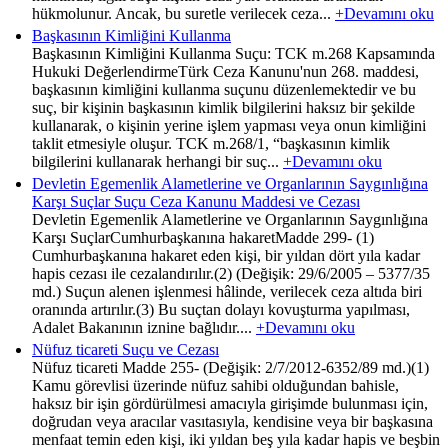
hükmolunur. Ancak, bu suretle verilecek ceza...
+Devamını oku
Başkasının Kimliğini Kullanma
Başkasının Kimliğini Kullanma Suçu: TCK m.268 Kapsamında
Hukuki DeğerlendirmeTürk Ceza Kanunu'nun 268. maddesi,
başkasının kimliğini kullanma suçunu düzenlemektedir ve bu
suç, bir kişinin başkasının kimlik bilgilerini haksız bir şekilde
kullanarak, o kişinin yerine işlem yapması veya onun kimliğini
taklit etmesiyle oluşur. TCK m.268/1, “başkasının kimlik
bilgilerini kullanarak herhangi bir suç...
+Devamını oku
Devletin Egemenlik Alametlerine ve Organlarının Saygınlığına
Karşı Suçlar Suçu Ceza Kanunu Maddesi ve Cezası
Devletin Egemenlik Alametlerine ve Organlarının Saygınlığına
Karşı SuçlarCumhurbaşkanına hakaretMadde 299- (1)
Cumhurbaşkanına hakaret eden kişi, bir yıldan dört yıla kadar
hapis cezası ile cezalandırılır.(2) (Değişik: 29/6/2005 – 5377/35
md.) Suçun alenen işlenmesi hâlinde, verilecek ceza altıda biri
oranında artırılır.(3) Bu suçtan dolayı kovuşturma yapılması,
Adalet Bakanının iznine bağlıdır....
+Devamını oku
Nüfuz ticareti Suçu ve Cezası
Nüfuz ticareti Madde 255- (Değişik: 2/7/2012-6352/89 md.)(1)
Kamu görevlisi üzerinde nüfuz sahibi olduğundan bahisle,
haksız bir işin gördürülmesi amacıyla girişimde bulunması için,
doğrudan veya aracılar vasıtasıyla, kendisine veya bir başkasına
menfaat temin eden kişi, iki yıldan beş yıla kadar hapis ve beşbin