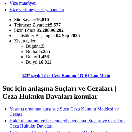
Vize muafiyeti
Vize verilmeyecek yabancılar
Site Sayacı:
16,810
Tekrarsız Ziyaretçi:
5,577
Sizin IP'niz:
85.208.96.202
İstatistikler Başlangıç:
04 Sep 2025
Ziyaretçiler:
Bugün:
15
Bu hafta:
255
Bu ay:
1,458
Bu yıl:
16,811
5237 sayılı Türk Ceza Kanunu (TCK) Tam Metin
Suç için anlaşma Suçları ve Cezaları |
Ceza Hukuku Davaları konular
Yasama organına karşı suç Suçu Ceza Kanunu Maddesi ve
Cezası
Hak kullanımını ve beslenmeyi engelleme Suçları ve Cezaları |
Ceza Hukuku Davaları