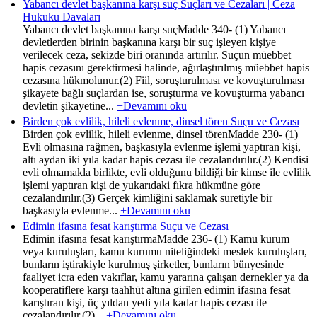
Yabancı devlet başkanına karşı suç Suçları ve Cezaları | Ceza
Hukuku Davaları
Yabancı devlet başkanına karşı suçMadde 340- (1) Yabancı
devletlerden birinin başkanına karşı bir suç işleyen kişiye
verilecek ceza, sekizde biri oranında artırılır. Suçun müebbet
hapis cezasını gerektirmesi halinde, ağırlaştırılmış müebbet hapis
cezasına hükmolunur.(2) Fiil, soruşturulması ve kovuşturulması
şikayete bağlı suçlardan ise, soruşturma ve kovuşturma yabancı
devletin şikayetine...
+Devamını oku
Birden çok evlilik, hileli evlenme, dinsel tören Suçu ve Cezası
Birden çok evlilik, hileli evlenme, dinsel törenMadde 230- (1)
Evli olmasına rağmen, başkasıyla evlenme işlemi yaptıran kişi,
altı aydan iki yıla kadar hapis cezası ile cezalandırılır.(2) Kendisi
evli olmamakla birlikte, evli olduğunu bildiği bir kimse ile evlilik
işlemi yaptıran kişi de yukarıdaki fıkra hükmüne göre
cezalandırılır.(3) Gerçek kimliğini saklamak suretiyle bir
başkasıyla evlenme...
+Devamını oku
Edimin ifasına fesat karıştırma Suçu ve Cezası
Edimin ifasına fesat karıştırmaMadde 236- (1) Kamu kurum
veya kuruluşları, kamu kurumu niteliğindeki meslek kuruluşları,
bunların iştirakiyle kurulmuş şirketler, bunların bünyesinde
faaliyet icra eden vakıflar, kamu yararına çalışan dernekler ya da
kooperatiflere karşı taahhüt altına girilen edimin ifasına fesat
karıştıran kişi, üç yıldan yedi yıla kadar hapis cezası ile
cezalandırılır.(2)...
+Devamını oku