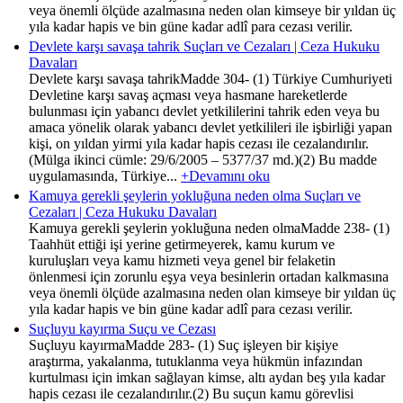
veya önemli ölçüde azalmasına neden olan kimseye bir yıldan üç
yıla kadar hapis ve bin güne kadar adlî para cezası verilir.
Devlete karşı savaşa tahrik Suçları ve Cezaları | Ceza Hukuku
Davaları
Devlete karşı savaşa tahrikMadde 304- (1) Türkiye Cumhuriyeti
Devletine karşı savaş açması veya hasmane hareketlerde
bulunması için yabancı devlet yetkililerini tahrik eden veya bu
amaca yönelik olarak yabancı devlet yetkilileri ile işbirliği yapan
kişi, on yıldan yirmi yıla kadar hapis cezası ile cezalandırılır.
(Mülga ikinci cümle: 29/6/2005 – 5377/37 md.)(2) Bu madde
uygulamasında, Türkiye...
+Devamını oku
Kamuya gerekli şeylerin yokluğuna neden olma Suçları ve
Cezaları | Ceza Hukuku Davaları
Kamuya gerekli şeylerin yokluğuna neden olmaMadde 238- (1)
Taahhüt ettiği işi yerine getirmeyerek, kamu kurum ve
kuruluşları veya kamu hizmeti veya genel bir felaketin
önlenmesi için zorunlu eşya veya besinlerin ortadan kalkmasına
veya önemli ölçüde azalmasına neden olan kimseye bir yıldan üç
yıla kadar hapis ve bin güne kadar adlî para cezası verilir.
Suçluyu kayırma Suçu ve Cezası
Suçluyu kayırmaMadde 283- (1) Suç işleyen bir kişiye
araştırma, yakalanma, tutuklanma veya hükmün infazından
kurtulması için imkan sağlayan kimse, altı aydan beş yıla kadar
hapis cezası ile cezalandırılır.(2) Bu suçun kamu görevlisi