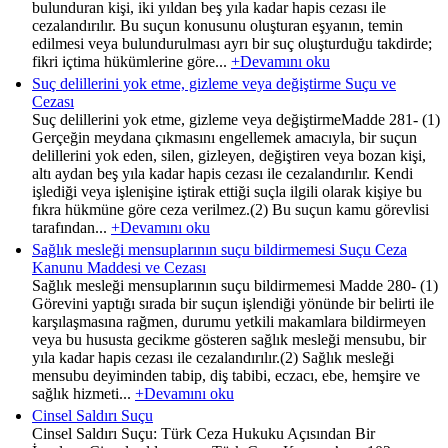
bulunduran kişi, iki yıldan beş yıla kadar hapis cezası ile
cezalandırılır. Bu suçun konusunu oluşturan eşyanın, temin
edilmesi veya bulundurulması ayrı bir suç oluşturduğu takdirde;
fikri içtima hükümlerine göre...
+Devamını oku
Suç delillerini yok etme, gizleme veya değiştirme Suçu ve
Cezası
Suç delillerini yok etme, gizleme veya değiştirmeMadde 281- (1)
Gerçeğin meydana çıkmasını engellemek amacıyla, bir suçun
delillerini yok eden, silen, gizleyen, değiştiren veya bozan kişi,
altı aydan beş yıla kadar hapis cezası ile cezalandırılır. Kendi
işlediği veya işlenişine iştirak ettiği suçla ilgili olarak kişiye bu
fıkra hükmüne göre ceza verilmez.(2) Bu suçun kamu görevlisi
tarafından...
+Devamını oku
Sağlık mesleği mensuplarının suçu bildirmemesi Suçu Ceza
Kanunu Maddesi ve Cezası
Sağlık mesleği mensuplarının suçu bildirmemesi Madde 280- (1)
Görevini yaptığı sırada bir suçun işlendiği yönünde bir belirti ile
karşılaşmasına rağmen, durumu yetkili makamlara bildirmeyen
veya bu hususta gecikme gösteren sağlık mesleği mensubu, bir
yıla kadar hapis cezası ile cezalandırılır.(2) Sağlık mesleği
mensubu deyiminden tabip, diş tabibi, eczacı, ebe, hemşire ve
sağlık hizmeti...
+Devamını oku
Cinsel Saldırı Suçu
Cinsel Saldırı Suçu: Türk Ceza Hukuku Açısından Bir