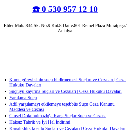
☎️ 0 530 957 12 10
Etiler Mah. 834 Sk. No:9 Kat:8 Daire:801 Remel Plaza Muratpaşa/
Antalya
Antalya Barosu’na kayıtlı olarak mesleki faaliyetlerini sürdürmekte olup, 2022 yılında
Av. Uğur Azap Hukuk Bürosunu kurarak adalete hizmet etmeye devam etmektedir.
Halen, Antalya'da Avukatlık görevini ifa ederek Kamu Hukuku alanında tezli yüksek
lisans çalışmalarını da sürdürmektedir.
Kamu görevlisinin suçu bildirmemesi Suçları ve Cezaları | Ceza
Hukuku Davaları
Suçluyu kayırma Suçları ve Cezaları | Ceza Hukuku Davaları
Yaralama Suçu
Adil yargılamayı etkilemeye teşebbüs Suçu Ceza Kanunu
Maddesi ve Cezası
Cinsel Dokunulmazlığa Karşı Suçlar Suçu ve Cezası
Haksız Tahrik ve İyi Hal İndirimi
Karşılıklılık koşulu Suçları ve Cezaları | Ceza Hukuku Davaları