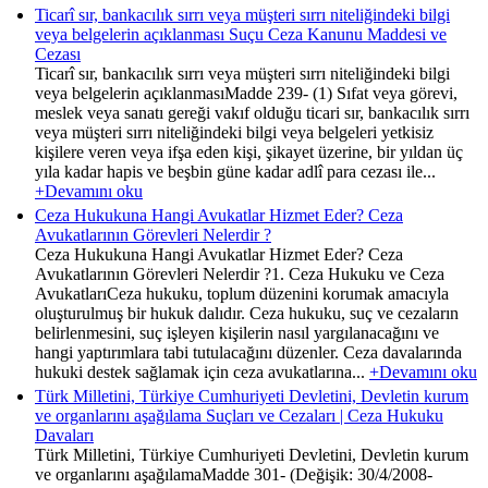
Ticarî sır, bankacılık sırrı veya müşteri sırrı niteliğindeki bilgi
veya belgelerin açıklanması Suçu Ceza Kanunu Maddesi ve
Cezası
Ticarî sır, bankacılık sırrı veya müşteri sırrı niteliğindeki bilgi
veya belgelerin açıklanmasıMadde 239- (1) Sıfat veya görevi,
meslek veya sanatı gereği vakıf olduğu ticari sır, bankacılık sırrı
veya müşteri sırrı niteliğindeki bilgi veya belgeleri yetkisiz
kişilere veren veya ifşa eden kişi, şikayet üzerine, bir yıldan üç
yıla kadar hapis ve beşbin güne kadar adlî para cezası ile...
+Devamını oku
Ceza Hukukuna Hangi Avukatlar Hizmet Eder? Ceza
Avukatlarının Görevleri Nelerdir ?
Ceza Hukukuna Hangi Avukatlar Hizmet Eder? Ceza
Avukatlarının Görevleri Nelerdir ?1. Ceza Hukuku ve Ceza
AvukatlarıCeza hukuku, toplum düzenini korumak amacıyla
oluşturulmuş bir hukuk dalıdır. Ceza hukuku, suç ve cezaların
belirlenmesini, suç işleyen kişilerin nasıl yargılanacağını ve
hangi yaptırımlara tabi tutulacağını düzenler. Ceza davalarında
hukuki destek sağlamak için ceza avukatlarına...
+Devamını oku
Türk Milletini, Türkiye Cumhuriyeti Devletini, Devletin kurum
ve organlarını aşağılama Suçları ve Cezaları | Ceza Hukuku
Davaları
Türk Milletini, Türkiye Cumhuriyeti Devletini, Devletin kurum
ve organlarını aşağılamaMadde 301- (Değişik: 30/4/2008-