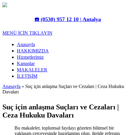
Ana içeriğe atla
☎️
(0530) 957 12 10 | Antalya
MENÜ İÇİN TIKLAYIN
Anasayfa
HAKKIMIZDA
Hizmetlerimiz
Kanunlar
MAKALELER
İLETİŞİM
Anasayfa
» Suç için anlaşma Suçları ve Cezaları | Ceza Hukuku
Davaları
Buradasınız
Suç için anlaşma Suçları ve Cezaları |
Ceza Hukuku Davaları
Bu makaleler, toplumsal faydayı gözeten bilimsel bir
yaklaşım çerçevesinde hazırlanmış olup, ileride referans