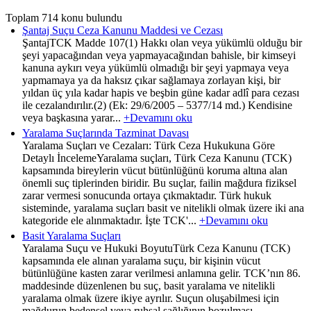
Toplam 714 konu bulundu
Şantaj Suçu Ceza Kanunu Maddesi ve Cezası
ŞantajTCK Madde 107(1) Hakkı olan veya yükümlü olduğu bir
şeyi yapacağından veya yapmayacağından bahisle, bir kimseyi
kanuna aykırı veya yükümlü olmadığı bir şeyi yapmaya veya
yapmamaya ya da haksız çıkar sağlamaya zorlayan kişi, bir
yıldan üç yıla kadar hapis ve beşbin güne kadar adlî para cezası
ile cezalandırılır.(2) (Ek: 29/6/2005 – 5377/14 md.) Kendisine
veya başkasına yarar...
+Devamını oku
Yaralama Suçlarında Tazminat Davası
Yaralama Suçları ve Cezaları: Türk Ceza Hukukuna Göre
Detaylı İncelemeYaralama suçları, Türk Ceza Kanunu (TCK)
kapsamında bireylerin vücut bütünlüğünü koruma altına alan
önemli suç tiplerinden biridir. Bu suçlar, failin mağdura fiziksel
zarar vermesi sonucunda ortaya çıkmaktadır. Türk hukuk
sisteminde, yaralama suçları basit ve nitelikli olmak üzere iki ana
kategoride ele alınmaktadır. İşte TCK'...
+Devamını oku
Basit Yaralama Suçları
Yaralama Suçu ve Hukuki BoyutuTürk Ceza Kanunu (TCK)
kapsamında ele alınan yaralama suçu, bir kişinin vücut
bütünlüğüne kasten zarar verilmesi anlamına gelir. TCK’nın 86.
maddesinde düzenlenen bu suç, basit yaralama ve nitelikli
yaralama olmak üzere ikiye ayrılır. Suçun oluşabilmesi için
mağdurun bedensel veya ruhsal sağlığının bozulması