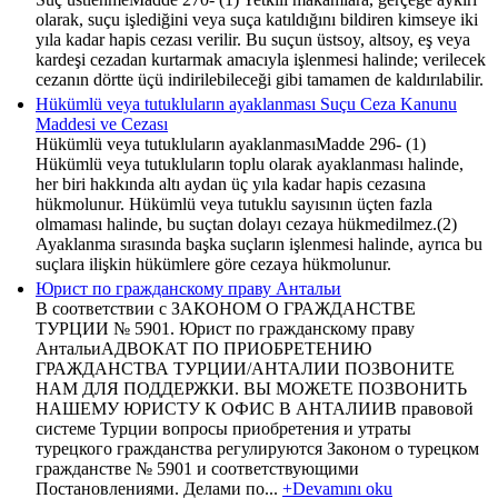
olarak, suçu işlediğini veya suça katıldığını bildiren kimseye iki
yıla kadar hapis cezası verilir. Bu suçun üstsoy, altsoy, eş veya
kardeşi cezadan kurtarmak amacıyla işlenmesi halinde; verilecek
cezanın dörtte üçü indirilebileceği gibi tamamen de kaldırılabilir.
Hükümlü veya tutukluların ayaklanması Suçu Ceza Kanunu
Maddesi ve Cezası
Hükümlü veya tutukluların ayaklanmasıMadde 296- (1)
Hükümlü veya tutukluların toplu olarak ayaklanması halinde,
her biri hakkında altı aydan üç yıla kadar hapis cezasına
hükmolunur. Hükümlü veya tutuklu sayısının üçten fazla
olmaması halinde, bu suçtan dolayı cezaya hükmedilmez.(2)
Ayaklanma sırasında başka suçların işlenmesi halinde, ayrıca bu
suçlara ilişkin hükümlere göre cezaya hükmolunur.
Юрист по гражданскому праву Антальи
В соответствии с ЗАКОНОМ О ГРАЖДАНСТВЕ
ТУРЦИИ № 5901. Юрист по гражданскому праву
АнтальиАДВОКАТ ПО ПРИОБРЕТЕНИЮ
ГРАЖДАНСТВА ТУРЦИИ/АНТАЛИИ ПОЗВОНИТЕ
НАМ ДЛЯ ПОДДЕРЖКИ. ВЫ МОЖЕТЕ ПОЗВОНИТЬ
НАШЕМУ ЮРИСТУ К ОФИС В АНТАЛИИВ правовой
системе Турции вопросы приобретения и утраты
турецкого гражданства регулируются Законом о турецком
гражданстве № 5901 и соответствующими
Постановлениями. Делами по...
+Devamını oku