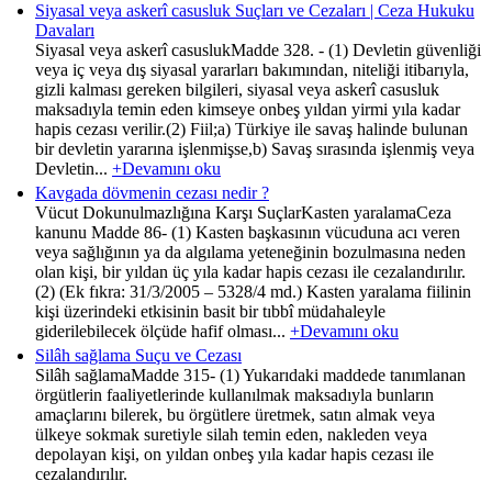
Siyasal veya askerî casusluk Suçları ve Cezaları | Ceza Hukuku
Davaları
Siyasal veya askerî casuslukMadde 328. - (1) Devletin güvenliği
veya iç veya dış siyasal yararları bakımından, niteliği itibarıyla,
gizli kalması gereken bilgileri, siyasal veya askerî casusluk
maksadıyla temin eden kimseye onbeş yıldan yirmi yıla kadar
hapis cezası verilir.(2) Fiil;a) Türkiye ile savaş halinde bulunan
bir devletin yararına işlenmişse,b) Savaş sırasında işlenmiş veya
Devletin...
+Devamını oku
Kavgada dövmenin cezası nedir ?
Vücut Dokunulmazlığına Karşı SuçlarKasten yaralamaCeza
kanunu Madde 86- (1) Kasten başkasının vücuduna acı veren
veya sağlığının ya da algılama yeteneğinin bozulmasına neden
olan kişi, bir yıldan üç yıla kadar hapis cezası ile cezalandırılır.
(2) (Ek fıkra: 31/3/2005 – 5328/4 md.) Kasten yaralama fiilinin
kişi üzerindeki etkisinin basit bir tıbbî müdahaleyle
giderilebilecek ölçüde hafif olması...
+Devamını oku
Silâh sağlama Suçu ve Cezası
Silâh sağlamaMadde 315- (1) Yukarıdaki maddede tanımlanan
örgütlerin faaliyetlerinde kullanılmak maksadıyla bunların
amaçlarını bilerek, bu örgütlere üretmek, satın almak veya
ülkeye sokmak suretiyle silah temin eden, nakleden veya
depolayan kişi, on yıldan onbeş yıla kadar hapis cezası ile
cezalandırılır.