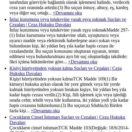
tarafından göreviyle bağlantılı olarak işlenmesi halinde, verilecek
ceza yarı oranında artırılır.(3) Bu suçun üstsoy, altsoy, eş, kardeş
veya diğer suç ortağı...
+Devamını oku
İnfaz kurumuna veya tutukevine yasak eşya sokmak Suçları ve
Cezaları | Ceza Hukuku Davaları
İnfaz kurumuna veya tutukevine yasak eşya sokmakMadde 297-
(1) İnfaz kurumuna veya tutukevine silah, uyuşturucu veya
uyarıcı madde veya elektronik haberleşme aracı sokan veya
bulunduran kişi, iki yıldan beş yıla kadar hapis cezası ile
cezalandırılır. Bu suçun konusunu oluşturan eşyanın, temin
edilmesi veya bulundurulması ayrı bir suç oluşturduğu takdirde;
fikri içtima hükümlerine göre...
+Devamını oku
Kişiyi hürriyetinden yoksun kılma Suçları ve Cezaları | Ceza
Hukuku Davaları
Kişiyi hürriyetinden yoksun kılmaTCK Madde 109(1) Bir
kimseyi hukuka aykırı olarak bir yere gitmek veya bir yerde
kalmak hürriyetinden yoksun bırakan kişiye, bir yıldan beş yıla
kadar hapis cezası verilir.(2) Kişi, fiili işlemek için veya işlediği
sırada cebir, tehdit veya hile kullanırsa, iki yıldan yedi yıla kadar
hapis cezasına hükmolunur.(3) Bu suçun;a) Silahla,b) Birden
fazla kişi...
+Devamını oku
Çocukların Cinsel İstismarı Suçları ve Cezaları | Ceza Hukuku
Davaları
Çocukların cinsel istismarıTCK Madde 103(Değişik: 18/6/2014-