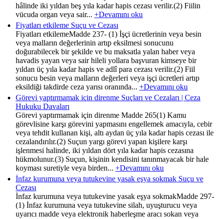
hâlinde iki yıldan beş yıla kadar hapis cezası verilir.(2) Fiilin
vücuda organ veya sair...
+Devamını oku
Fiyatları etkileme Suçu ve Cezası
Fiyatları etkilemeMadde 237- (1) İşçi ücretlerinin veya besin
veya malların değerlerinin artıp eksilmesi sonucunu
doğurabilecek bir şekilde ve bu maksatla yalan haber veya
havadis yayan veya sair hileli yollara başvuran kimseye bir
yıldan üç yıla kadar hapis ve adlî para cezası verilir.(2) Fiil
sonucu besin veya malların değerleri veya işçi ücretleri artıp
eksildiği takdirde ceza yarısı oranında...
+Devamını oku
Görevi yaptırmamak için direnme Suçları ve Cezaları | Ceza
Hukuku Davaları
Görevi yaptırmamak için direnme Madde 265(1) Kamu
görevlisine karşı görevini yapmasını engellemek amacıyla, cebir
veya tehdit kullanan kişi, altı aydan üç yıla kadar hapis cezası ile
cezalandırılır.(2) Suçun yargı görevi yapan kişilere karşı
işlenmesi halinde, iki yıldan dört yıla kadar hapis cezasına
hükmolunur.(3) Suçun, kişinin kendisini tanınmayacak bir hale
koyması suretiyle veya birden...
+Devamını oku
İnfaz kurumuna veya tutukevine yasak eşya sokmak Suçu ve
Cezası
İnfaz kurumuna veya tutukevine yasak eşya sokmakMadde 297-
(1) İnfaz kurumuna veya tutukevine silah, uyuşturucu veya
uyarıcı madde veya elektronik haberleşme aracı sokan veya