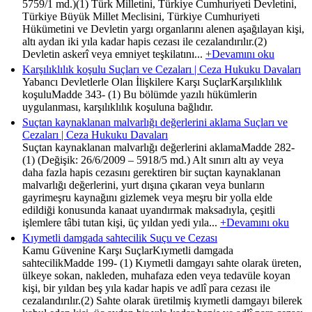
5759/1 md.)(1) Türk Milletini, Türkiye Cumhuriyeti Devletini,
Türkiye Büyük Millet Meclisini, Türkiye Cumhuriyeti
Hükümetini ve Devletin yargı organlarını alenen aşağılayan kişi,
altı aydan iki yıla kadar hapis cezası ile cezalandırılır.(2)
Devletin askerî veya emniyet teşkilatını...
+Devamını oku
Karşılıklılık koşulu Suçları ve Cezaları | Ceza Hukuku Davaları
Yabancı Devletlerle Olan İlişkilere Karşı SuçlarKarşılıklılık
koşuluMadde 343- (1) Bu bölümde yazılı hükümlerin
uygulanması, karşılıklılık koşuluna bağlıdır.
Suçtan kaynaklanan malvarlığı değerlerini aklama Suçları ve
Cezaları | Ceza Hukuku Davaları
Suçtan kaynaklanan malvarlığı değerlerini aklamaMadde 282-
(1) (Değişik: 26/6/2009 – 5918/5 md.) Alt sınırı altı ay veya
daha fazla hapis cezasını gerektiren bir suçtan kaynaklanan
malvarlığı değerlerini, yurt dışına çıkaran veya bunların
gayrimeşru kaynağını gizlemek veya meşru bir yolla elde
edildiği konusunda kanaat uyandırmak maksadıyla, çeşitli
işlemlere tâbi tutan kişi, üç yıldan yedi yıla...
+Devamını oku
Kıymetli damgada sahtecilik Suçu ve Cezası
Kamu Güvenine Karşı SuçlarKıymetli damgada
sahtecilikMadde 199- (1) Kıymetli damgayı sahte olarak üreten,
ülkeye sokan, nakleden, muhafaza eden veya tedavüle koyan
kişi, bir yıldan beş yıla kadar hapis ve adlî para cezası ile
cezalandırılır.(2) Sahte olarak üretilmiş kıymetli damgayı bilerek