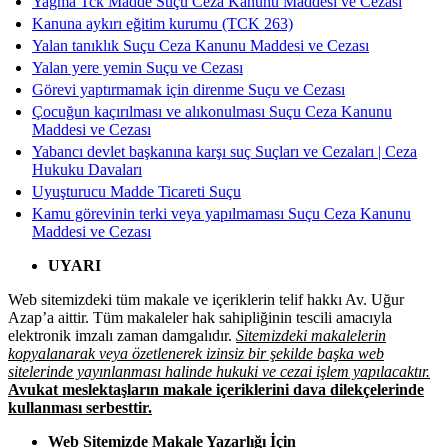
Yağma Tck Madde Suçu Ceza Kanunu Maddesi ve Cezası
Kanuna aykırı eğitim kurumu (TCK 263)
Yalan tanıklık Suçu Ceza Kanunu Maddesi ve Cezası
Yalan yere yemin Suçu ve Cezası
Görevi yaptırmamak için direnme Suçu ve Cezası
Çocuğun kaçırılması ve alıkonulması Suçu Ceza Kanunu
Maddesi ve Cezası
Yabancı devlet başkanına karşı suç Suçları ve Cezaları | Ceza
Hukuku Davaları
Uyuşturucu Madde Ticareti Suçu
Kamu görevinin terki veya yapılmaması Suçu Ceza Kanunu
Maddesi ve Cezası
UYARI
Web sitemizdeki tüm makale ve içeriklerin telif hakkı Av. Uğur
Azap’a aittir. Tüm makaleler hak sahipliğinin tescili amacıyla
elektronik imzalı zaman damgalıdır.
Sitemizdeki makalelerin
kopyalanarak veya özetlenerek izinsiz bir şekilde başka web
sitelerinde yayınlanması halinde hukuki ve cezai işlem yapılacaktır.
Avukat meslektaşların makale içeriklerini dava dilekçelerinde
kullanması serbesttir.
Web Sitemizde Makale Yazarlığı İçin