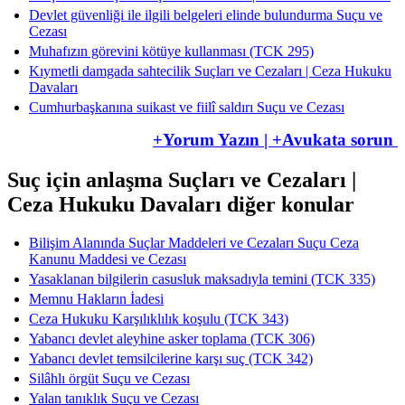
Devlet güvenliği ile ilgili belgeleri elinde bulundurma Suçu ve
Cezası
Muhafızın görevini kötüye kullanması (TCK 295)
Kıymetli damgada sahtecilik Suçları ve Cezaları | Ceza Hukuku
Davaları
Cumhurbaşkanına suikast ve fiilî saldırı Suçu ve Cezası
+Yorum Yazın | +Avukata sorun
Suç için anlaşma Suçları ve Cezaları |
Ceza Hukuku Davaları diğer konular
Bilişim Alanında Suçlar Maddeleri ve Cezaları Suçu Ceza
Kanunu Maddesi ve Cezası
Yasaklanan bilgilerin casusluk maksadıyla temini (TCK 335)
Memnu Hakların İadesi
Ceza Hukuku Karşılıklılık koşulu (TCK 343)
Yabancı devlet aleyhine asker toplama (TCK 306)
Yabancı devlet temsilcilerine karşı suç (TCK 342)
Silâhlı örgüt Suçu ve Cezası
Yalan tanıklık Suçu ve Cezası