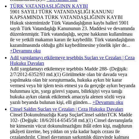
TÜRK VATANDAŞLIĞININ KAYBI
5901 SAYILI TÜRK VATANDAŞLIĞI KANUNU
KAPSAMINDA TÜRK VATANDAŞLIĞININ KAYBI
Hukuk sistemimizde Türk Vatandaşlığının kaybı halleri 5901
sayılı Türk Vatandaşlığı Kanununun 23. Maddesi ve devamında
düzenlenmiştir. Türk vatandaşlığı, seçme hakkının kullanılması
ile ve yetkili makamın kararı ile kaybedilir. Türk vatandaşlığının
kazanılmasında olduğu gibi kaybedilmesine yönelik işler de...
+Devamını oku
Adil yargılamayı etkilemeye teşebbüs Suçları ve Cezaları | Ceza
Hukuku Davaları
Adil yargılamayı etkilemeye teşebbüs Madde 288- (Değişik:
2/7/2012-6352/93 md.)(1) Görülmekte olan bir davada veya
yapılmakta olan bir soruşturmada, hukuka aykırı bir karar
vermesi veya bir işlem tesis etmesi ya da gerçeğe aykırı beyanda
bulunması için, yargı görevi yapanı, bilirkişiyi veya tanığı
hukuka aykırı olarak etkilemek amacıyla alenen sözlü veya
yazılı beyanda bulunan kişi, elli günden...
+Devamını oku
Cinsel Saldırı Suçları ve Cezaları | Ceza Hukuku Davaları
Cinsel Dokunulmazlığa Karşı SuçlarCinsel saldırıTCK Madde
102- (Değişik: 18/6/2014-6545/58 md.)(1) Cinsel davranışlarla
bir kimsenin vücut dokunulmazlığını ihlâl eden kişi, mağdurun
şikâyeti üzerine, beş yıldan on yıla kadar hapis cezası ile
cezalandırılır. Cinsel davranışın sarkıntılık düzeyinde kalması