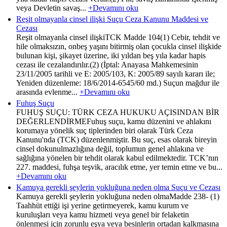
veya Devletin savaş...
+Devamını oku
Reşit olmayanla cinsel ilişki Suçu Ceza Kanunu Maddesi ve
Cezası
Reşit olmayanla cinsel ilişkiTCK Madde 104(1) Cebir, tehdit ve
hile olmaksızın, onbeş yaşını bitirmiş olan çocukla cinsel ilişkide
bulunan kişi, şikayet üzerine, iki yıldan beş yıla kadar hapis
cezası ile cezalandırılır.(2) (İptal: Anayasa Mahkemesinin
23/11/2005 tarihli ve E: 2005/103, K: 2005/89 sayılı kararı ile;
Yeniden düzenleme: 18/6/2014-6545/60 md.) Suçun mağdur ile
arasında evlenme...
+Devamını oku
Fuhuş Suçu
FUHUŞ SUÇU: TÜRK CEZA HUKUKU AÇISINDAN BİR
DEĞERLENDİRMEFuhuş suçu, kamu düzenini ve ahlakını
korumaya yönelik suç tiplerinden biri olarak Türk Ceza
Kanunu'nda (TCK) düzenlenmiştir. Bu suç, esas olarak bireyin
cinsel dokunulmazlığına değil, toplumun genel ahlakına ve
sağlığına yönelen bir tehdit olarak kabul edilmektedir. TCK’nın
227. maddesi, fuhşa teşvik, aracılık etme, yer temin etme ve bu...
+Devamını oku
Kamuya gerekli şeylerin yokluğuna neden olma Suçu ve Cezası
Kamuya gerekli şeylerin yokluğuna neden olmaMadde 238- (1)
Taahhüt ettiği işi yerine getirmeyerek, kamu kurum ve
kuruluşları veya kamu hizmeti veya genel bir felaketin
önlenmesi için zorunlu eşya veya besinlerin ortadan kalkmasına