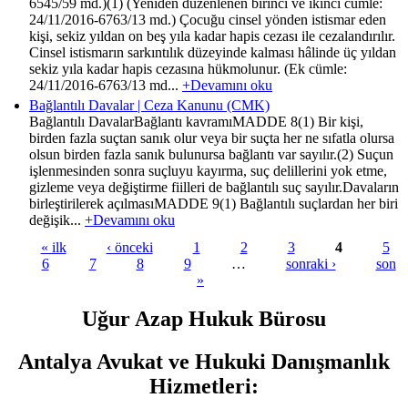
6545/59 md.)(1) (Yeniden düzenlenen birinci ve ikinci cümle:
24/11/2016-6763/13 md.) Çocuğu cinsel yönden istismar eden
kişi, sekiz yıldan on beş yıla kadar hapis cezası ile cezalandırılır.
Cinsel istismarın sarkıntılık düzeyinde kalması hâlinde üç yıldan
sekiz yıla kadar hapis cezasına hükmolunur. (Ek cümle:
24/11/2016-6763/13 md...
+Devamını oku
Bağlantılı Davalar | Ceza Kanunu (CMK)
Bağlantılı DavalarBağlantı kavramıMADDE 8(1) Bir kişi,
birden fazla suçtan sanık olur veya bir suçta her ne sıfatla olursa
olsun birden fazla sanık bulunursa bağlantı var sayılır.(2) Suçun
işlenmesinden sonra suçluyu kayırma, suç delillerini yok etme,
gizleme veya değiştirme fiilleri de bağlantılı suç sayılır.Davaların
birleştirilerek açılmasıMADDE 9(1) Bağlantılı suçlardan her biri
değişik...
+Devamını oku
« ilk
‹ önceki
1
2
3
4
5
6
7
8
9
…
sonraki ›
son
Sayfalar
»
Uğur Azap Hukuk Bürosu
Antalya Avukat ve Hukuki Danışmanlık
Hizmetleri
: