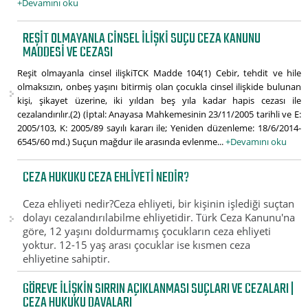
+Devamını oku
REŞIT OLMAYANLA CINSEL ILIŞKI SUÇU CEZA KANUNU
MADDESI VE CEZASI
Reşit olmayanla cinsel ilişkiTCK Madde 104(1) Cebir, tehdit ve hile
olmaksızın, onbeş yaşını bitirmiş olan çocukla cinsel ilişkide bulunan
kişi, şikayet üzerine, iki yıldan beş yıla kadar hapis cezası ile
cezalandırılır.(2) (İptal: Anayasa Mahkemesinin 23/11/2005 tarihli ve E:
2005/103, K: 2005/89 sayılı kararı ile; Yeniden düzenleme: 18/6/2014-
6545/60 md.) Suçun mağdur ile arasında evlenme...
+Devamını oku
CEZA HUKUKU CEZA EHLIYETI NEDIR?
Ceza ehliyeti nedir?Ceza ehliyeti, bir kişinin işlediği suçtan
dolayı cezalandırılabilme ehliyetidir. Türk Ceza Kanunu'na
göre, 12 yaşını doldurmamış çocukların ceza ehliyeti
yoktur. 12-15 yaş arası çocuklar ise kısmen ceza
ehliyetine sahiptir.
GÖREVE ILIŞKIN SIRRIN AÇIKLANMASI SUÇLARI VE CEZALARI |
CEZA HUKUKU DAVALARI