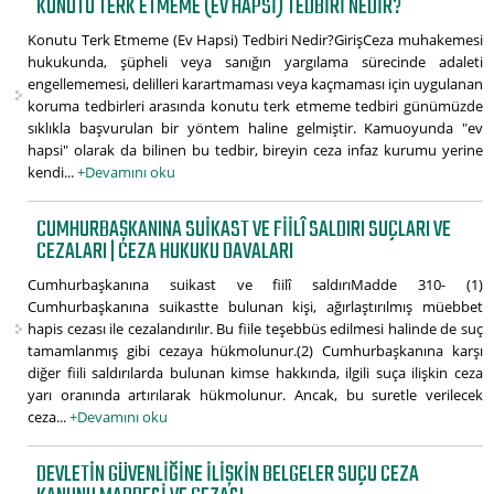
KONUTU TERK ETMEME (EV HAPSI) TEDBIRI NEDIR?
Konutu Terk Etmeme (Ev Hapsi) Tedbiri Nedir?GirişCeza muhakemesi
hukukunda, şüpheli veya sanığın yargılama sürecinde adaleti
engellememesi, delilleri karartmaması veya kaçmaması için uygulanan
koruma tedbirleri arasında konutu terk etmeme tedbiri günümüzde
sıklıkla başvurulan bir yöntem haline gelmiştir. Kamuoyunda "ev
hapsi" olarak da bilinen bu tedbir, bireyin ceza infaz kurumu yerine
kendi...
+Devamını oku
CUMHURBAŞKANINA SUIKAST VE FIILÎ SALDIRI SUÇLARI VE
CEZALARI | CEZA HUKUKU DAVALARI
Cumhurbaşkanına suikast ve fiilî saldırıMadde 310- (1)
Cumhurbaşkanına suikastte bulunan kişi, ağırlaştırılmış müebbet
hapis cezası ile cezalandırılır. Bu fiile teşebbüs edilmesi halinde de suç
tamamlanmış gibi cezaya hükmolunur.(2) Cumhurbaşkanına karşı
diğer fiili saldırılarda bulunan kimse hakkında, ilgili suça ilişkin ceza
yarı oranında artırılarak hükmolunur. Ancak, bu suretle verilecek
ceza...
+Devamını oku
DEVLETIN GÜVENLIĞINE ILIŞKIN BELGELER SUÇU CEZA