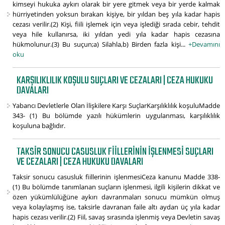
kimseyi hukuka aykırı olarak bir yere gitmek veya bir yerde kalmak
hürriyetinden yoksun bırakan kişiye, bir yıldan beş yıla kadar hapis
cezası verilir.(2) Kişi, fiili işlemek için veya işlediği sırada cebir, tehdit
veya hile kullanırsa, iki yıldan yedi yıla kadar hapis cezasına
hükmolunur.(3) Bu suçun;a) Silahla,b) Birden fazla kişi...
+Devamını
oku
KARŞILIKLILIK KOŞULU SUÇLARI VE CEZALARI | CEZA HUKUKU
DAVALARI
Yabancı Devletlerle Olan İlişkilere Karşı SuçlarKarşılıklılık koşuluMadde
343- (1) Bu bölümde yazılı hükümlerin uygulanması, karşılıklılık
koşuluna bağlıdır.
TAKSIR SONUCU CASUSLUK FIILLERININ IŞLENMESI SUÇLARI
VE CEZALARI | CEZA HUKUKU DAVALARI
Taksir sonucu casusluk fiillerinin işlenmesiCeza kanunu Madde 338-
(1) Bu bölümde tanımlanan suçların işlenmesi, ilgili kişilerin dikkat ve
özen yükümlülüğüne aykırı davranmaları sonucu mümkün olmuş
veya kolaylaşmış ise, taksirle davranan faile altı aydan üç yıla kadar
hapis cezası verilir.(2) Fiil, savaş sırasında işlenmiş veya Devletin savaş