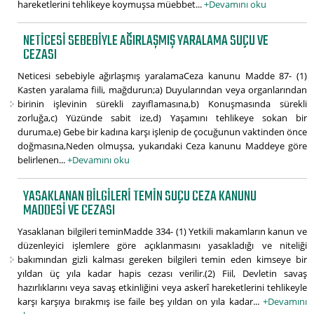
hareketlerini tehlikeye koymuşsa müebbet...
+Devamını oku
NETICESI SEBEBIYLE AĞIRLAŞMIŞ YARALAMA SUÇU VE
CEZASI
Neticesi sebebiyle ağırlaşmış yaralamaCeza kanunu Madde 87- (1)
Kasten yaralama fiili, mağdurun;a) Duyularından veya organlarından
birinin işlevinin sürekli zayıflamasına,b) Konuşmasında sürekli
zorluğa,c) Yüzünde sabit ize,d) Yaşamını tehlikeye sokan bir
duruma,e) Gebe bir kadına karşı işlenip de çocuğunun vaktinden önce
doğmasına,Neden olmuşsa, yukarıdaki Ceza kanunu Maddeye göre
belirlenen...
+Devamını oku
YASAKLANAN BILGILERI TEMIN SUÇU CEZA KANUNU
MADDESI VE CEZASI
Yasaklanan bilgileri teminMadde 334- (1) Yetkili makamların kanun ve
düzenleyici işlemlere göre açıklanmasını yasakladığı ve niteliği
bakımından gizli kalması gereken bilgileri temin eden kimseye bir
yıldan üç yıla kadar hapis cezası verilir.(2) Fiil, Devletin savaş
hazırlıklarını veya savaş etkinliğini veya askerî hareketlerini tehlikeyle
karşı karşıya bırakmış ise faile beş yıldan on yıla kadar...
+Devamını