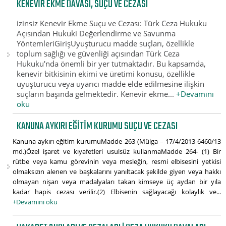
KENEVIR EKME DAVASI, SUÇU VE CEZASI
izinsiz Kenevir Ekme Suçu ve Cezası: Türk Ceza Hukuku
Açısından Hukuki Değerlendirme ve Savunma
YöntemleriGirişUyuşturucu madde suçları, özellikle
toplum sağlığı ve güvenliği açısından Türk Ceza
Hukuku'nda önemli bir yer tutmaktadır. Bu kapsamda,
kenevir bitkisinin ekimi ve üretimi konusu, özellikle
uyuşturucu veya uyarıcı madde elde edilmesine ilişkin
suçların başında gelmektedir. Kenevir ekme...
+Devamını
oku
KANUNA AYKIRI EĞITIM KURUMU SUÇU VE CEZASI
Kanuna aykırı eğitim kurumuMadde 263 (Mülga – 17/4/2013-6460/13
md.)Özel işaret ve kıyafetleri usulsüz kullanmaMadde 264- (1) Bir
rütbe veya kamu görevinin veya mesleğin, resmi elbisesini yetkisi
olmaksızın alenen ve başkalarını yanıltacak şekilde giyen veya hakkı
olmayan nişan veya madalyaları takan kimseye üç aydan bir yıla
kadar hapis cezası verilir.(2) Elbisenin sağlayacağı kolaylık ve...
+Devamını oku