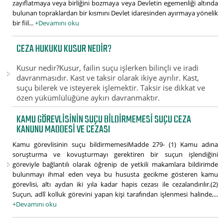
zayıflatmaya veya birliğini bozmaya veya Devletin egemenliği altında
bulunan topraklardan bir kısmını Devlet idaresinden ayırmaya yönelik
bir fiil...
+Devamını oku
CEZA HUKUKU KUSUR NEDIR?
Kusur nedir?Kusur, failin suçu işlerken bilinçli ve iradi
davranmasıdır. Kast ve taksir olarak ikiye ayrılır. Kast,
suçu bilerek ve isteyerek işlemektir. Taksir ise dikkat ve
özen yükümlülüğüne aykırı davranmaktır.
KAMU GÖREVLISININ SUÇU BILDIRMEMESI SUÇU CEZA
KANUNU MADDESI VE CEZASI
Kamu görevlisinin suçu bildirmemesiMadde 279- (1) Kamu adına
soruşturma ve kovuşturmayı gerektiren bir suçun işlendiğini
göreviyle bağlantılı olarak öğrenip de yetkili makamlara bildirimde
bulunmayı ihmal eden veya bu hususta gecikme gösteren kamu
görevlisi, altı aydan iki yıla kadar hapis cezası ile cezalandırılır.(2)
Suçun, adlî kolluk görevini yapan kişi tarafından işlenmesi halinde,...
+Devamını oku