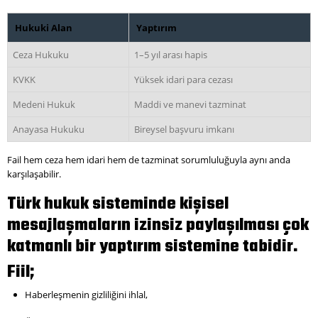
Hukuki Alan
Yaptırım
Ceza Hukuku
1–5 yıl arası hapis
KVKK
Yüksek idari para cezası
Medeni Hukuk
Maddi ve manevi tazminat
Anayasa Hukuku
Bireysel başvuru imkanı
Fail hem ceza hem idari hem de tazminat sorumluluğuyla aynı anda
karşılaşabilir.
Türk hukuk sisteminde kişisel
mesajlaşmaların izinsiz paylaşılması çok
katmanlı bir yaptırım sistemine tabidir.
Fiil;
Haberleşmenin gizliliğini ihlal,