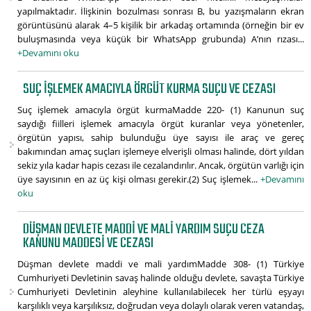
yapılmaktadır. İlişkinin bozulması sonrası B, bu yazışmaların ekran
görüntüsünü alarak 4–5 kişilik bir arkadaş ortamında (örneğin bir ev
buluşmasında veya küçük bir WhatsApp grubunda) A’nın rızası...
+Devamını oku
SUÇ IŞLEMEK AMACIYLA ÖRGÜT KURMA SUÇU VE CEZASI
Suç işlemek amacıyla örgüt kurmaMadde 220- (1) Kanunun suç
saydığı fiilleri işlemek amacıyla örgüt kuranlar veya yönetenler,
örgütün yapısı, sahip bulunduğu üye sayısı ile araç ve gereç
bakımından amaç suçları işlemeye elverişli olması halinde, dört yıldan
sekiz yıla kadar hapis cezası ile cezalandırılır. Ancak, örgütün varlığı için
üye sayısının en az üç kişi olması gerekir.(2) Suç işlemek...
+Devamını
oku
DÜŞMAN DEVLETE MADDI VE MALI YARDIM SUÇU CEZA
KANUNU MADDESI VE CEZASI
Düşman devlete maddi ve mali yardımMadde 308- (1) Türkiye
Cumhuriyeti Devletinin savaş halinde olduğu devlete, savaşta Türkiye
Cumhuriyeti Devletinin aleyhine kullanılabilecek her türlü eşyayı
karşılıklı veya karşılıksız, doğrudan veya dolaylı olarak veren vatandaş,