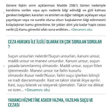
Göreve ilişkin sırrın açıklanması Madde 258(1) Görevi nedeniyle
kendisine verilen veya aynı nedenle bilgi edindiği ve gizli kalması
gereken belgeleri, kararları ve emirleri ve diğer tebligatı açıklayan veya
yayınlayan veya ne suretle olursa olsun başkalarının bilgi edinmesini
kolaylaştıran kamu görevlisine, bir yıldan dört yıla kadar hapis cezası
verilir.(2) Kamu görevlisi sıfatı sona erdikten...
+Devamını oku
CEZA HUKUKU ILE ILGILI OLARAK EN ÇOK SORULAN SORULAR
?
Suçun unsurları nelerdir?Suçun unsurları, kanuni unsur,
maddi unsur ve manevi unsurdur. Kanuni unsur, suçun
yasada tanımlanmış olmasıdır. Maddi unsur, suçun fiilen
işlenmesidir. Manevi unsur ise failin kusurlu
olmasıdır.Kusur nedir?Kusur, failin suçu işlerken bilinçli
ve iradi davranmasıdır. Kast ve taksir olarak ikiye ayrılır.
Kast, suçu bilerek ve isteyerek işlemektir. Taksir ise dikkat
ve özen...
+Devamını oku
YABANCI HIZMETINE ASKER YAZMA, YAZILMA SUÇU VE
CEZASI