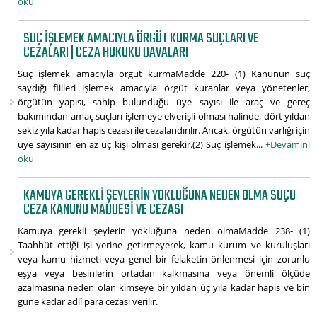
oku
SUÇ IŞLEMEK AMACIYLA ÖRGÜT KURMA SUÇLARI VE
CEZALARI | CEZA HUKUKU DAVALARI
Suç işlemek amacıyla örgüt kurmaMadde 220- (1) Kanunun suç
saydığı fiilleri işlemek amacıyla örgüt kuranlar veya yönetenler,
örgütün yapısı, sahip bulunduğu üye sayısı ile araç ve gereç
bakımından amaç suçları işlemeye elverişli olması halinde, dört yıldan
sekiz yıla kadar hapis cezası ile cezalandırılır. Ancak, örgütün varlığı için
üye sayısının en az üç kişi olması gerekir.(2) Suç işlemek...
+Devamını
oku
KAMUYA GEREKLI ŞEYLERIN YOKLUĞUNA NEDEN OLMA SUÇU
CEZA KANUNU MADDESI VE CEZASI
Kamuya gerekli şeylerin yokluğuna neden olmaMadde 238- (1)
Taahhüt ettiği işi yerine getirmeyerek, kamu kurum ve kuruluşları
veya kamu hizmeti veya genel bir felaketin önlenmesi için zorunlu
eşya veya besinlerin ortadan kalkmasına veya önemli ölçüde
azalmasına neden olan kimseye bir yıldan üç yıla kadar hapis ve bin
güne kadar adlî para cezası verilir.