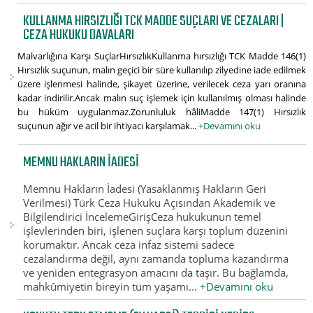
KULLANMA HIRSIZLIĞI TCK MADDE SUÇLARI VE CEZALARI |
CEZA HUKUKU DAVALARI
Malvarlığına Karşı SuçlarHırsızlıkKullanma hırsızlığı TCK Madde 146(1)
Hırsızlık suçunun, malın geçici bir süre kullanılıp zilyedine iade edilmek
üzere işlenmesi halinde, şikayet üzerine, verilecek ceza yarı oranına
kadar indirilir.Ancak malın suç işlemek için kullanılmış olması halinde
bu hüküm uygulanmaz.Zorunluluk hâliMadde 147(1) Hırsızlık
suçunun ağır ve acil bir ihtiyacı karşılamak...
+Devamını oku
MEMNU HAKLARIN İADESI
Memnu Hakların İadesi (Yasaklanmış Hakların Geri
Verilmesi) Türk Ceza Hukuku Açısından Akademik ve
Bilgilendirici İncelemeGirişCeza hukukunun temel
işlevlerinden biri, işlenen suçlara karşı toplum düzenini
korumaktır. Ancak ceza infaz sistemi sadece
cezalandırma değil, aynı zamanda topluma kazandırma
ve yeniden entegrasyon amacını da taşır. Bu bağlamda,
mahkûmiyetin bireyin tüm yaşamı...
+Devamını oku