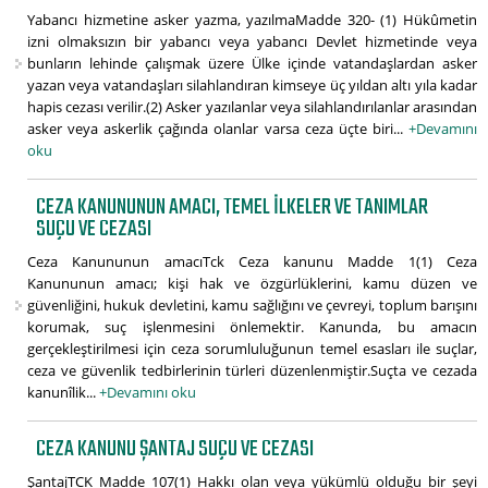
Yabancı hizmetine asker yazma, yazılmaMadde 320- (1) Hükûmetin
izni olmaksızın bir yabancı veya yabancı Devlet hizmetinde veya
bunların lehinde çalışmak üzere Ülke içinde vatandaşlardan asker
yazan veya vatandaşları silahlandıran kimseye üç yıldan altı yıla kadar
hapis cezası verilir.(2) Asker yazılanlar veya silahlandırılanlar arasından
asker veya askerlik çağında olanlar varsa ceza üçte biri...
+Devamını
oku
CEZA KANUNUNUN AMACI, TEMEL İLKELER VE TANIMLAR
SUÇU VE CEZASI
Ceza Kanununun amacıTck Ceza kanunu Madde 1(1) Ceza
Kanununun amacı; kişi hak ve özgürlüklerini, kamu düzen ve
güvenliğini, hukuk devletini, kamu sağlığını ve çevreyi, toplum barışını
korumak, suç işlenmesini önlemektir. Kanunda, bu amacın
gerçekleştirilmesi için ceza sorumluluğunun temel esasları ile suçlar,
ceza ve güvenlik tedbirlerinin türleri düzenlenmiştir.Suçta ve cezada
kanunîlik...
+Devamını oku
CEZA KANUNU ŞANTAJ SUÇU VE CEZASI
ŞantajTCK Madde 107(1) Hakkı olan veya yükümlü olduğu bir şeyi