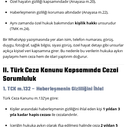
Özel hayatın gizliliği kapsamındadır (Anayasa m.20),
Haberleşmenin gizliliği koruması altındadır (Anayasa m.22),
Aynı zamanda özel hukuk bakımından
kişilik hakkı
unsurudur
(TMK m.24).
Bir WhatsApp yazışmasında yer alan isim, telefon numarası, görüş,
duygu, fotoğraf, sağlık bilgisi, siyasi görüş, özel hayat detayı gibi unsurlar
açıkça kişisel veri kapsamına girer. Bu nedenle bu verilerin hukuka aykırı
paylaşımı hem ceza hem de idari yaptırım doğurur.
II. Türk Ceza Kanunu Kapsamında Cezai
Sorumluluk
1. TCK m.132 – Haberleşmenin Gizliliğini İhlal
Türk Ceza Kanunu m.132’ye göre:
Kişiler arasındaki haberleşmenin gizliliğini ihlal eden kişi
1 yıldan 3
yıla kadar hapis cezası
ile cezalandırılır.
İçeriğin hukuka aykırı olarak ifşa edilmesi halinde ceza
2 yıldan 5