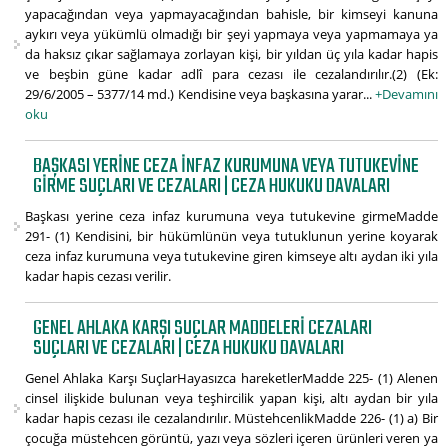
yapacağından veya yapmayacağından bahisle, bir kimseyi kanuna
aykırı veya yükümlü olmadığı bir şeyi yapmaya veya yapmamaya ya
da haksız çıkar sağlamaya zorlayan kişi, bir yıldan üç yıla kadar hapis
ve beşbin güne kadar adlî para cezası ile cezalandırılır.(2) (Ek:
29/6/2005 – 5377/14 md.) Kendisine veya başkasına yarar...
+Devamını
oku
BAŞKASI YERINE CEZA INFAZ KURUMUNA VEYA TUTUKEVINE
GIRME SUÇLARI VE CEZALARI | CEZA HUKUKU DAVALARI
Başkası yerine ceza infaz kurumuna veya tutukevine girmeMadde
291- (1) Kendisini, bir hükümlünün veya tutuklunun yerine koyarak
ceza infaz kurumuna veya tutukevine giren kimseye altı aydan iki yıla
kadar hapis cezası verilir.
GENEL AHLAKA KARŞI SUÇLAR MADDELERI CEZALARI
SUÇLARI VE CEZALARI | CEZA HUKUKU DAVALARI
Genel Ahlaka Karşı SuçlarHayasızca hareketlerMadde 225- (1) Alenen
cinsel ilişkide bulunan veya teşhircilik yapan kişi, altı aydan bir yıla
kadar hapis cezası ile cezalandırılır. MüstehcenlikMadde 226- (1) a) Bir
çocuğa müstehcen görüntü, yazı veya sözleri içeren ürünleri veren ya