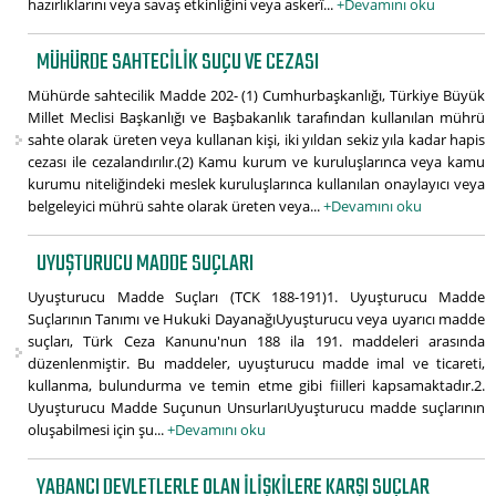
hazırlıklarını veya savaş etkinliğini veya askerî...
+Devamını oku
MÜHÜRDE SAHTECILIK SUÇU VE CEZASI
Mühürde sahtecilik Madde 202- (1) Cumhurbaşkanlığı, Türkiye Büyük
Millet Meclisi Başkanlığı ve Başbakanlık tarafından kullanılan mührü
sahte olarak üreten veya kullanan kişi, iki yıldan sekiz yıla kadar hapis
cezası ile cezalandırılır.(2) Kamu kurum ve kuruluşlarınca veya kamu
kurumu niteliğindeki meslek kuruluşlarınca kullanılan onaylayıcı veya
belgeleyici mührü sahte olarak üreten veya...
+Devamını oku
UYUŞTURUCU MADDE SUÇLARI
Uyuşturucu Madde Suçları (TCK 188-191)1. Uyuşturucu Madde
Suçlarının Tanımı ve Hukuki DayanağıUyuşturucu veya uyarıcı madde
suçları, Türk Ceza Kanunu'nun 188 ila 191. maddeleri arasında
düzenlenmiştir. Bu maddeler, uyuşturucu madde imal ve ticareti,
kullanma, bulundurma ve temin etme gibi fiilleri kapsamaktadır.2.
Uyuşturucu Madde Suçunun UnsurlarıUyuşturucu madde suçlarının
oluşabilmesi için şu...
+Devamını oku
YABANCI DEVLETLERLE OLAN İLIŞKILERE KARŞI SUÇLAR