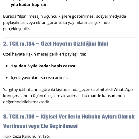
yıla kadar hapis
tir.
Burada “ifşa”, mesajın üçüncü kişilere gösterilmesi, sosyal medyada
paylaşılması veya ekran görüntüsü yayımlanması şeklinde
gerçekleşebilir.
2. TCK m.134 – Özel Hayatın Gizliliğini İhlal
Özel hayata ilişkin mesaj içerikleri paylaşılırsa:
1 yıldan 3 yıla kadar hapis cezası
İçerik yayımlanırsa ceza artırılır.
Yargıtay içtihatlarına göre iki kişi arasında geçen özel nitelikli WhatsApp
konuşmalarının üçüncü kişilere aktarılması bu madde kapsamında
değerlendirilebilmektedir.
3. TCK m.136 – Kişisel Verilerin Hukuka Aykırı Olarak
Verilmesi veya Ele Geçirilmesi
Türk Ceza Kanunu m.136: