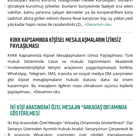
iştirakiyle kurulmuş şirketler, bunların bünyesinde faaliyet icra eden
vakıflar, kamu yararına çalışan dernekler ya da kooperatiflere karşı
taahhüt altına girilen edimin ifasına fesat karıştıran kişi, üç yıldan yedi
yıla kadar hapis cezası ile cezalandırılır.(2)...
+Devamını oku
KVKK KAPSAMINDA KIŞISEL MESAJLAŞMALARIN İZINSIZ
PAYLAŞILMASI
KVKK Kapsamında Kişisel Mesajlaşmaların İzinsiz Paylaşılması: Türk
Hukuk Sisteminde Cezai ve Hukuki Yaptırımların Akademik
İncelemesiGirişDijital iletişim araçlarının yaygınlaşmasıyla birlikte,
WhatsApp, Telegram, SMS, e-posta ve sosyal medya DM yazışmaları
gibi kişisel mesajlaşmaların hukuki statüsü daha da önem
kazanmıştır. Bu mesajların ilgilinin rızası olmaksızın üçüncü kişilerle
paylaşılması...
+Devamını oku
İKI KIŞI ARASINDAKI ÖZEL MESAJIN “ARKADAŞ ORTAMINDA
GÖSTERILMESI
İki Kişi Arasındaki Özel Mesajın “Arkadaş Ortamında Gösterilmesi”: Dar
Senaryo Üzerinden Ayrıntılı Hukuki AnalizI. Senaryonun ÇerçevesiA ile
B arasında WhatsApp üzerinden özel nitelikli mesajlaşmalar