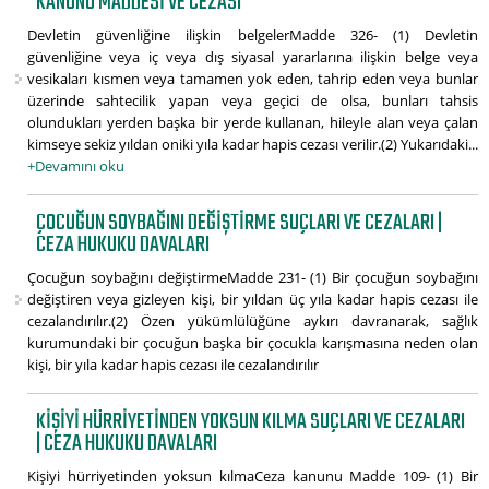
KANUNU MADDESI VE CEZASI
Devletin güvenliğine ilişkin belgelerMadde 326- (1) Devletin
güvenliğine veya iç veya dış siyasal yararlarına ilişkin belge veya
vesikaları kısmen veya tamamen yok eden, tahrip eden veya bunlar
üzerinde sahtecilik yapan veya geçici de olsa, bunları tahsis
olundukları yerden başka bir yerde kullanan, hileyle alan veya çalan
kimseye sekiz yıldan oniki yıla kadar hapis cezası verilir.(2) Yukarıdaki...
+Devamını oku
ÇOCUĞUN SOYBAĞINI DEĞIŞTIRME SUÇLARI VE CEZALARI |
CEZA HUKUKU DAVALARI
Çocuğun soybağını değiştirmeMadde 231- (1) Bir çocuğun soybağını
değiştiren veya gizleyen kişi, bir yıldan üç yıla kadar hapis cezası ile
cezalandırılır.(2) Özen yükümlülüğüne aykırı davranarak, sağlık
kurumundaki bir çocuğun başka bir çocukla karışmasına neden olan
kişi, bir yıla kadar hapis cezası ile cezalandırılır
KIŞIYI HÜRRIYETINDEN YOKSUN KILMA SUÇLARI VE CEZALARI
| CEZA HUKUKU DAVALARI
Kişiyi hürriyetinden yoksun kılmaCeza kanunu Madde 109- (1) Bir