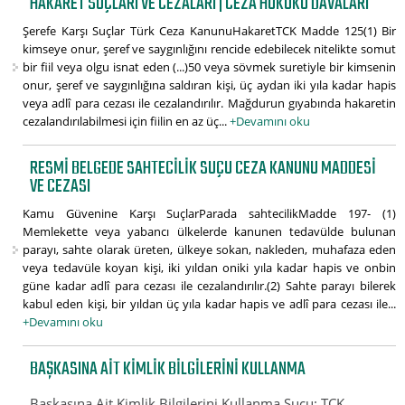
HAKARET SUÇLARI VE CEZALARI | CEZA HUKUKU DAVALARI
Şerefe Karşı Suçlar Türk Ceza KanunuHakaretTCK Madde 125(1) Bir
kimseye onur, şeref ve saygınlığını rencide edebilecek nitelikte somut
bir fiil veya olgu isnat eden (...)50 veya sövmek suretiyle bir kimsenin
onur, şeref ve saygınlığına saldıran kişi, üç aydan iki yıla kadar hapis
veya adlî para cezası ile cezalandırılır. Mağdurun gıyabında hakaretin
cezalandırılabilmesi için fiilin en az üç...
+Devamını oku
RESMI BELGEDE SAHTECILIK SUÇU CEZA KANUNU MADDESI
VE CEZASI
Kamu Güvenine Karşı SuçlarParada sahtecilikMadde 197- (1)
Memlekette veya yabancı ülkelerde kanunen tedavülde bulunan
parayı, sahte olarak üreten, ülkeye sokan, nakleden, muhafaza eden
veya tedavüle koyan kişi, iki yıldan oniki yıla kadar hapis ve onbin
güne kadar adlî para cezası ile cezalandırılır.(2) Sahte parayı bilerek
kabul eden kişi, bir yıldan üç yıla kadar hapis ve adlî para cezası ile...
+Devamını oku
BAŞKASINA AIT KIMLIK BILGILERINI KULLANMA
Başkasına Ait Kimlik Bilgilerini Kullanma Suçu: TCK