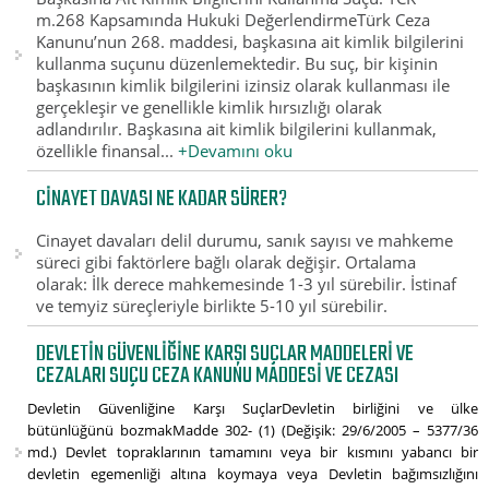
m.268 Kapsamında Hukuki DeğerlendirmeTürk Ceza
Kanunu’nun 268. maddesi, başkasına ait kimlik bilgilerini
kullanma suçunu düzenlemektedir. Bu suç, bir kişinin
başkasının kimlik bilgilerini izinsiz olarak kullanması ile
gerçekleşir ve genellikle kimlik hırsızlığı olarak
adlandırılır. Başkasına ait kimlik bilgilerini kullanmak,
özellikle finansal...
+Devamını oku
CINAYET DAVASI NE KADAR SÜRER?
Cinayet davaları delil durumu, sanık sayısı ve mahkeme
süreci gibi faktörlere bağlı olarak değişir. Ortalama
olarak: İlk derece mahkemesinde 1-3 yıl sürebilir. İstinaf
ve temyiz süreçleriyle birlikte 5-10 yıl sürebilir.
DEVLETIN GÜVENLIĞINE KARŞI SUÇLAR MADDELERI VE
CEZALARI SUÇU CEZA KANUNU MADDESI VE CEZASI
Devletin Güvenliğine Karşı SuçlarDevletin birliğini ve ülke
bütünlüğünü bozmakMadde 302- (1) (Değişik: 29/6/2005 – 5377/36
md.) Devlet topraklarının tamamını veya bir kısmını yabancı bir
devletin egemenliği altına koymaya veya Devletin bağımsızlığını