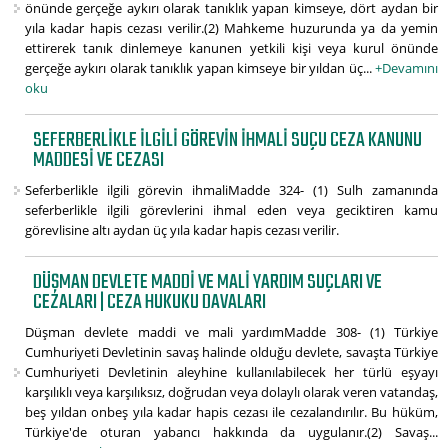
önünde gerçeğe aykırı olarak tanıklık yapan kimseye, dört aydan bir
yıla kadar hapis cezası verilir.(2) Mahkeme huzurunda ya da yemin
ettirerek tanık dinlemeye kanunen yetkili kişi veya kurul önünde
gerçeğe aykırı olarak tanıklık yapan kimseye bir yıldan üç...
+Devamını
oku
SEFERBERLIKLE ILGILI GÖREVIN IHMALI SUÇU CEZA KANUNU
MADDESI VE CEZASI
Seferberlikle ilgili görevin ihmaliMadde 324- (1) Sulh zamanında
seferberlikle ilgili görevlerini ihmal eden veya geciktiren kamu
görevlisine altı aydan üç yıla kadar hapis cezası verilir.
DÜŞMAN DEVLETE MADDI VE MALI YARDIM SUÇLARI VE
CEZALARI | CEZA HUKUKU DAVALARI
Düşman devlete maddi ve mali yardımMadde 308- (1) Türkiye
Cumhuriyeti Devletinin savaş halinde olduğu devlete, savaşta Türkiye
Cumhuriyeti Devletinin aleyhine kullanılabilecek her türlü eşyayı
karşılıklı veya karşılıksız, doğrudan veya dolaylı olarak veren vatandaş,
beş yıldan onbeş yıla kadar hapis cezası ile cezalandırılır. Bu hüküm,
Türkiye'de oturan yabancı hakkında da uygulanır.(2) Savaş...