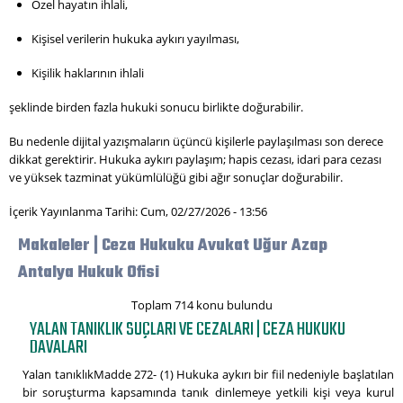
Özel hayatın ihlali,
Kişisel verilerin hukuka aykırı yayılması,
Kişilik haklarının ihlali
şeklinde birden fazla hukuki sonucu birlikte doğurabilir.
Bu nedenle dijital yazışmaların üçüncü kişilerle paylaşılması son derece
dikkat gerektirir. Hukuka aykırı paylaşım; hapis cezası, idari para cezası
ve yüksek tazminat yükümlülüğü gibi ağır sonuçlar doğurabilir.
İçerik Yayınlanma Tarihi: Cum, 02/27/2026 - 13:56
Makaleler | Ceza Hukuku Avukat Uğur Azap
Antalya Hukuk Ofisi
Toplam 714 konu bulundu
YALAN TANIKLIK SUÇLARI VE CEZALARI | CEZA HUKUKU
DAVALARI
Yalan tanıklıkMadde 272- (1) Hukuka aykırı bir fiil nedeniyle başlatılan
bir soruşturma kapsamında tanık dinlemeye yetkili kişi veya kurul