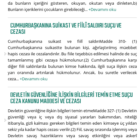
da bunların içeriğini gösteren, okuyan, okutan veya dinleten,b)
Bunların içeriklerini çocukların girebileceği...
+Devamını oku
CUMHURBAŞKANINA SUIKAST VE FIILÎ SALDIRI SUÇU VE
CEZASI
Cumhurbaşkanına suikast ve fiilî saldırıMadde 310- (1)
Cumhurbaşkanına suikastte bulunan kişi, ağırlaştırılmış müebbet
hapis cezası ile cezalandırılır. Bu fiile teşebbüs edilmesi halinde de suç
tamamlanmış gibi cezaya hükmolunur.(2) Cumhurbaşkanına karşı
diğer fiili saldırılarda bulunan kimse hakkında, ilgili suça ilişkin ceza
yarı oranında artırılarak hükmolunur. Ancak, bu suretle verilecek
ceza...
+Devamını oku
DEVLETIN GÜVENLIĞINE ILIŞKIN BILGILERI TEMIN ETME SUÇU
CEZA KANUNU MADDESI VE CEZASI
Devletin güvenliğine ilişkin bilgileri temin etmeMadde 327- (1) Devletin
güvenliği veya iç veya dış siyasal yararları bakımından, niteliği
itibarıyla, gizli kalması gereken bilgileri temin eden kimseye üç yıldan
sekiz yıla kadar hapis cezası verilir.(2) Fiil, savaş sırasında işlenmiş veya
Devletin savaş hazırlıklarını veya savaş etkinliğini veya askerî