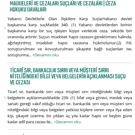
MADDELERI VE CEZALARI SUÇLARI VE CEZALARI | CEZA
HUKUKU DAVALARI
Yabancı Devletlerle Olan İlişkilere Karşı SuçlarYabancı devlet
başkanına karşı suçMadde 340- (1) Yabancı devletlerden birinin
başkanına karşı bir suç işleyen kişiye verilecek ceza, sekizde biri
oranında artırılır. Suçun müebbet hapis cezasını gerektirmesi halinde,
ağırlaştırılmış müebbet hapis cezasına hükmolunur.(2) Fiil,
soruşturulması ve kovuşturulması şikayete bağlı suçlardan ise,
soruşturma...
+Devamını oku
TICARÎ SIR, BANKACILIK SIRRI VEYA MÜŞTERI SIRRI
NITELIĞINDEKI BILGI VEYA BELGELERIN AÇIKLANMASI SUÇU
VE CEZASI
Ticarî sır, bankacılık sırrı veya müşteri sırrı niteliğindeki bilgi veya
belgelerin açıklanmasıMadde 239- (1) Sıfat veya görevi, meslek veya
sanatı gereği vakıf olduğu ticari sır, bankacılık sırrı veya müşteri sırrı
niteliğindeki bilgi veya belgeleri yetkisiz kişilere veren veya ifşa eden
kişi, şikayet üzerine, bir yıldan üç yıla kadar hapis ve beşbin güne
kadar adlî para cezası ile...
+Devamını oku