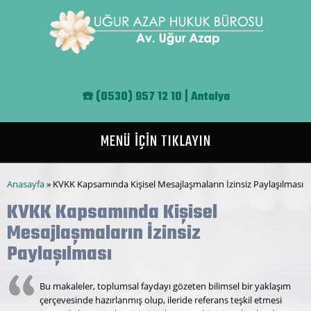
Ana içeriğe atla
☎️
(0530) 957 12 10 | Antalya
MENÜ İÇİN TIKLAYIN
Buradasınız
Anasayfa
» KVKK Kapsamında Kişisel Mesajlaşmaların İzinsiz Paylaşılması
KVKK Kapsamında Kişisel
Mesajlaşmaların İzinsiz
Paylaşılması
Bu makaleler, toplumsal faydayı gözeten bilimsel bir yaklaşım
çerçevesinde hazırlanmış olup, ileride referans teşkil etmesi