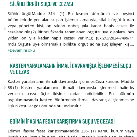
SILÂHLI ÖRGÜT SUÇU VE CEZASI
Silâhlı örgütMadde 314- (1) Bu kısmın dördüncü ve beşinci
bölümlerinde yer alan suçları işlemek amacıyla, silahlı örgüt kuran
veya yöneten kişi, on yıldan onbeş yıla kadar hapis cezası ile
cezalandırılır.(2) Birinci fıkrada tanımlanan örgüte üye olanlara, beş
yıldan on yıla kadar hapis cezası verilir.(3) (Ek:2/3/2024-7499/11
md.) Örgüte üye olmamakla birlikte örgüt adına suç işleyen kişi,...
+Devamını oku
KASTEN YARALAMANIN IHMALI DAVRANIŞLA IŞLENMESI SUÇU
VE CEZASI
Kasten yaralamanın ihmali davranışla işlenmesiCeza kanunu Madde
88-(1) Kasten yaralamanın ihmali davranışla işlenmesi halinde,
verilecek ceza üçte ikisine kadar indirilebilir. Bu hükmün
uygulanmasında kasten öldürmenin ihmali davranışla işlenmesine
ilişkin koşullar göz önünde bulundurulur.
EDIMIN IFASINA FESAT KARIŞTIRMA SUÇU VE CEZASI
Edimin ifasına fesat karıştırmaMadde 236- (1) Kamu kurum veya
kuruluşları, kamu kurumu niteliğindeki meslek kuruluşları, bunların