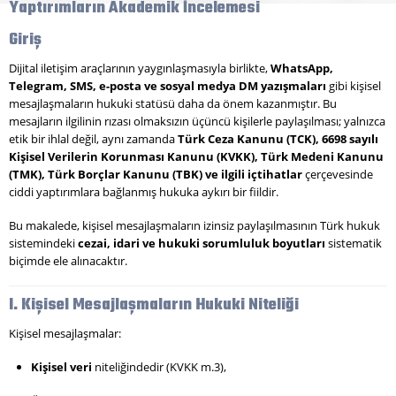
Yaptırımların Akademik İncelemesi
Giriş
Dijital iletişim araçlarının yaygınlaşmasıyla birlikte,
WhatsApp,
Telegram, SMS, e-posta ve sosyal medya DM yazışmaları
gibi kişisel
mesajlaşmaların hukuki statüsü daha da önem kazanmıştır. Bu
mesajların ilgilinin rızası olmaksızın üçüncü kişilerle paylaşılması; yalnızca
etik bir ihlal değil, aynı zamanda
Türk Ceza Kanunu (TCK), 6698 sayılı
Kişisel Verilerin Korunması Kanunu (KVKK), Türk Medeni Kanunu
(TMK), Türk Borçlar Kanunu (TBK) ve ilgili içtihatlar
çerçevesinde
ciddi yaptırımlara bağlanmış hukuka aykırı bir fiildir.
Bu makalede, kişisel mesajlaşmaların izinsiz paylaşılmasının Türk hukuk
sistemindeki
cezai, idari ve hukuki sorumluluk boyutları
sistematik
biçimde ele alınacaktır.
I. Kişisel Mesajlaşmaların Hukuki Niteliği
Kişisel mesajlaşmalar:
Kişisel veri
niteliğindedir (KVKK m.3),