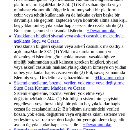
platformların işgaliMadde 224- (1) Kıt'a sahanlığında veya
münhasır ekonomik bölgede kurulmuş sabit bir platformu
cebir veya tehdit kullanarak ya da hukuka aykırı başka bir
davranışla ele geçiren, zapteden veya kontrolü altına alan kişi,
beş yıldan onbeş yıla kadar hapis cezası ile cezalandırılır.(2)
Bu suçun işlenmesi sırasında kişilerin...
+Devamını oku
Yasaklanan bilgileri siyasal veya askerî casusluk maksadıyla
açıklama Suçu ve Cezası
Yasaklanan bilgileri siyasal veya askerî casusluk maksadıyla
açıklamaMadde 337- (1) Yetkili makamların kanun ve
düzenleyici işlemlere göre açıklanmasını yasakladığı ve
niteliği bakımından gizli kalması gereken bilgileri, siyasal
veya askerî casusluk maksadıyla açıklayan kimseye on yıldan
onbeş yıla kadar hapis cezası verilir.(2) Fiil, savaş zamanında
işlenmiş veya Devletin savaş hazırlıklarını...
+Devamını oku
Sistemi engelleme, bozma, verileri yok etme veya değiştirme
Suçu Ceza Kanunu Maddesi ve Cezası
Sistemi engelleme, bozma, verileri yok etme veya
değiştirmeMadde 244- (1) Bir bilişim sisteminin işleyişini
engelleyen veya bozan kişi, bir yıldan beş yıla kadar hapis
cezası ile cezalandırılır.(2) Bir bilişim sistemindeki verileri
bozan, yok eden, değiştiren veya erişilmez kılan, sisteme veri
yerleştiren, var olan verileri başka bir yere gönderen kişi, altı
aydan üç yıla kadar hapis cezası ile...
+Devamını oku
Siyasal veya askerî casusluk Suçu ve Cezası