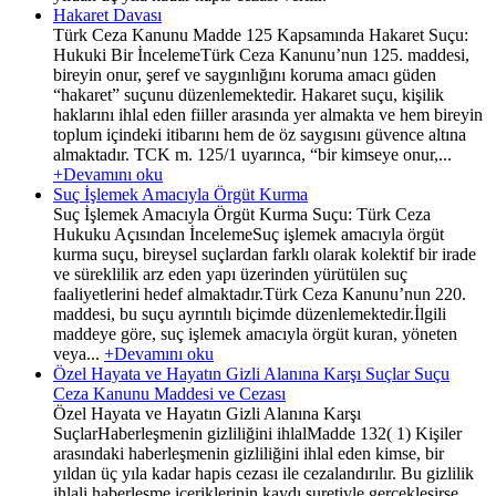
Hakaret Davası
Türk Ceza Kanunu Madde 125 Kapsamında Hakaret Suçu:
Hukuki Bir İncelemeTürk Ceza Kanunu’nun 125. maddesi,
bireyin onur, şeref ve saygınlığını koruma amacı güden
“hakaret” suçunu düzenlemektedir. Hakaret suçu, kişilik
haklarını ihlal eden fiiller arasında yer almakta ve hem bireyin
toplum içindeki itibarını hem de öz saygısını güvence altına
almaktadır. TCK m. 125/1 uyarınca, “bir kimseye onur,...
+Devamını oku
Suç İşlemek Amacıyla Örgüt Kurma
Suç İşlemek Amacıyla Örgüt Kurma Suçu: Türk Ceza
Hukuku Açısından İncelemeSuç işlemek amacıyla örgüt
kurma suçu, bireysel suçlardan farklı olarak kolektif bir irade
ve süreklilik arz eden yapı üzerinden yürütülen suç
faaliyetlerini hedef almaktadır.Türk Ceza Kanunu’nun 220.
maddesi, bu suçu ayrıntılı biçimde düzenlemektedir.İlgili
maddeye göre, suç işlemek amacıyla örgüt kuran, yöneten
veya...
+Devamını oku
Özel Hayata ve Hayatın Gizli Alanına Karşı Suçlar Suçu
Ceza Kanunu Maddesi ve Cezası
Özel Hayata ve Hayatın Gizli Alanına Karşı
SuçlarHaberleşmenin gizliliğini ihlalMadde 132( 1) Kişiler
arasındaki haberleşmenin gizliliğini ihlal eden kimse, bir
yıldan üç yıla kadar hapis cezası ile cezalandırılır. Bu gizlilik
ihlali haberleşme içeriklerinin kaydı suretiyle gerçekleşirse,