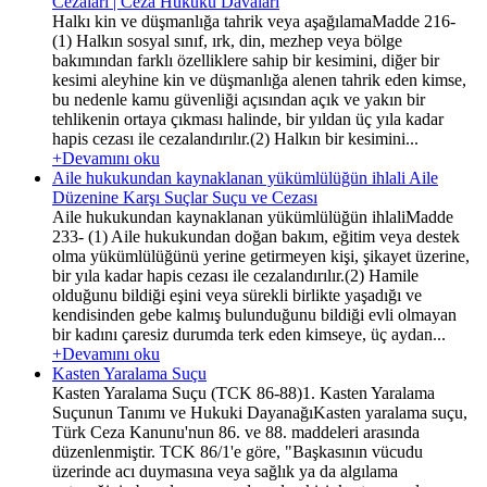
Cezaları | Ceza Hukuku Davaları
Halkı kin ve düşmanlığa tahrik veya aşağılamaMadde 216-
(1) Halkın sosyal sınıf, ırk, din, mezhep veya bölge
bakımından farklı özelliklere sahip bir kesimini, diğer bir
kesimi aleyhine kin ve düşmanlığa alenen tahrik eden kimse,
bu nedenle kamu güvenliği açısından açık ve yakın bir
tehlikenin ortaya çıkması halinde, bir yıldan üç yıla kadar
hapis cezası ile cezalandırılır.(2) Halkın bir kesimini...
+Devamını oku
Aile hukukundan kaynaklanan yükümlülüğün ihlali Aile
Düzenine Karşı Suçlar Suçu ve Cezası
Aile hukukundan kaynaklanan yükümlülüğün ihlaliMadde
233- (1) Aile hukukundan doğan bakım, eğitim veya destek
olma yükümlülüğünü yerine getirmeyen kişi, şikayet üzerine,
bir yıla kadar hapis cezası ile cezalandırılır.(2) Hamile
olduğunu bildiği eşini veya sürekli birlikte yaşadığı ve
kendisinden gebe kalmış bulunduğunu bildiği evli olmayan
bir kadını çaresiz durumda terk eden kimseye, üç aydan...
+Devamını oku
Kasten Yaralama Suçu
Kasten Yaralama Suçu (TCK 86-88)1. Kasten Yaralama
Suçunun Tanımı ve Hukuki DayanağıKasten yaralama suçu,
Türk Ceza Kanunu'nun 86. ve 88. maddeleri arasında
düzenlenmiştir. TCK 86/1'e göre, "Başkasının vücudu
üzerinde acı duymasına veya sağlık ya da algılama