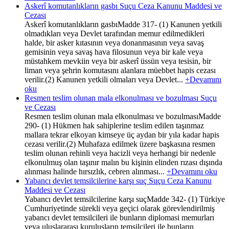
Askerî komutanlıkların gasbı Suçu Ceza Kanunu Maddesi ve
Cezası
Askerî komutanlıkların gasbıMadde 317- (1) Kanunen yetkili
olmadıkları veya Devlet tarafından memur edilmedikleri
halde, bir asker kıtasının veya donanmasının veya savaş
gemisinin veya savaş hava filosunun veya bir kale veya
müstahkem mevkiin veya bir askerî üssün veya tesisin, bir
liman veya şehrin komutasını alanlara müebbet hapis cezası
verilir.(2) Kanunen yetkili olmaları veya Devlet...
+Devamını
oku
Resmen teslim olunan mala elkonulması ve bozulması Suçu
ve Cezası
Resmen teslim olunan mala elkonulması ve bozulmasıMadde
290- (1) Hükmen hak sahiplerine teslim edilen taşınmaz
mallara tekrar elkoyan kimseye üç aydan bir yıla kadar hapis
cezası verilir.(2) Muhafaza edilmek üzere başkasına resmen
teslim olunan rehinli veya hacizli veya herhangi bir nedenle
elkonulmuş olan taşınır malın bu kişinin elinden rızası dışında
alınması halinde hırsızlık, cebren alınması...
+Devamını oku
Yabancı devlet temsilcilerine karşı suç Suçu Ceza Kanunu
Maddesi ve Cezası
Yabancı devlet temsilcilerine karşı suçMadde 342- (1) Türkiye
Cumhuriyetinde sürekli veya geçici olarak görevlendirilmiş
yabancı devlet temsilcileri ile bunların diplomasi memurları
veya uluslararası kuruluşların temsilcileri ile bunların