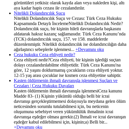
görüntüleri yetkisiz olarak kayda alan veya nakleden kişi, altı
aya kadar hapis cezası ile cezalandırılır.
Nitelikli Dolandırıcılık Suçu
Nitelikli Dolandırıcılık Suçu ve Cezası: Türk Ceza Hukuku
Kapsamında Detaylı İncelemeNitelikli Dolandırıcılık Nedir?
Dolandırıcılık suçu, bir kişinin hileli davranışlarla başkasını
aldatarak haksız kazanç sağlamasıdır. Türk Ceza Kanunu’nda
(TCK) dolandırıcılık suçu, 157. ve 158. maddelerde
düzenlenmiştir. Nitelikli dolandırıcılık ise dolandırıcılığın daha
ağırlaştırıcı sebeplerle işlenmesi...
+Devamını oku
Ceza hukuku Ceza ehliyeti nedir?
Ceza ehliyeti nedir?Ceza ehliyeti, bir kişinin işlediği suçtan
dolayı cezalandırılabilme ehliyetidir. Türk Ceza Kanunu'na
göre, 12 yaşını doldurmamış çocukların ceza ehliyeti yoktur.
12-15 yaş arası çocuklar ise kısmen ceza ehliyetine sahiptir.
Kasten öldürmenin ihmali davranışla işlenmesi Suçları ve
Cezaları | Ceza Hukuku Davaları
Kasten öldürmenin ihmali davranışla işlenmesiCeza kanunu
Madde 83- (1) Kişinin yükümlü olduğu belli bir icrai
davranışı gerçekleştirmemesi dolayısıyla meydana gelen ölüm
neticesinden sorumlu tutulabilmesi için, bu neticenin
oluşumuna sebebiyet veren yükümlülük ihmalinin icrai
davranışa eşdeğer olması gerekir.(2) İhmali ve icrai davranışın
eşdeğer kabul edilebilmesi için, kişinin;a) Belli bir...
+Devamını oku