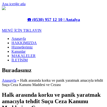
Ana içeriğe atla
☎️
(0530) 957 12 10 | Antalya
MENÜ İÇİN TIKLAYIN
Anasayfa
HAKKIMIZDA
Hizmetlerimiz
Kanunlar
MAKALELER
İLETİŞİM
Buradasınız
Anasayfa
» Halk arasında korku ve panik yaratmak amacıyla tehdit
Suçu Ceza Kanunu Maddesi ve Cezası
Halk arasında korku ve panik yaratmak
amacıyla tehdit Suçu Ceza Kanunu