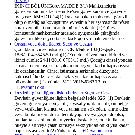
(CMK)
İKİNCİ BÖLÜMGörevMADDE 3(1) Mahkemelerin
görevleri kanunla belirlenir.Re'sen görev kararı ve görevde
uyuşmazlıkMADDE 4(1) Davaya bakan mahkeme, görevli
olup olmadığına kovuşturma evresinin her aşamasında re'sen
karar verebilir. 6 ncı madde hükmü saklıdır.(2) Görev
konusunda mahkemeler arasında uyuşmazlık çıktığında,
görevli mahkemeyi ortak yüksek görevli mahkeme belirler
Organ veya doku ticareti Suçu ve Cezası
Çocukların cinsel istismarıTCK Madde 103(Değişik:
18/6/2014-6545/59 md.)(1) (Yeniden düzenlenen birinci ve
ikinci cümle: 24/11/2016-6763/13 md.) Çocuğu cinsel yönden
istismar eden kişi, sekiz yıldan on beş yıla kadar hapis cezası
ile cezalandırılır. Cinsel istismarın sarkıntılık düzeyinde
kalması hâlinde üç yıldan sekiz yıla kadar hapis cezasına
hükmolunur. (Ek cümle: 24/11/2016-6763/13 md...
+Devamını oku
Devletin güvenliğine ilişkin belgeler Suçu ve Cezası
Devletin güvenliğine ilişkin belgelerMadde 326- (1) Devletin
güvenliğine veya iç veya dış siyasal yararlarına ilişkin belge
veya vesikaları kısmen veya tamamen yok eden, tahrip eden
veya bunlar üzerinde sahtecilik yapan veya geçici de olsa,
bunları tahsis olundukları yerden başka bir yerde kullanan,
hileyle alan veya çalan kimseye sekiz yıldan oniki yıla kadar
hapis cezası verilir.(2) Yukarıdaki...
+Devamını oku