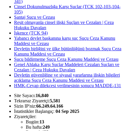
341)
Cinsel Dokunulmazlığa Karşı Suçlar (TCK 102-103-104-
105)
Şantaj Suçu ve Cezası
Reşit olmayanla cinsel ilişki Suçları ve Cezaları | Ceza
Hukuku Davaları
İşkence (TCK 94)
Yabancı devlet başkanına karşı suç Suçu Ceza Kanunu
Maddesi ve Cezası
Devletin birliğini ve ülke bütünlüğünü bozmak Suçu Ceza
Kanunu Maddesi ve Cezası
Suçu bildirmeme Suçu Ceza Kanunu Maddesi ve Cezası
Genel Ahlaka Karşı Suçlar Maddeleri Cezaları Suçları ve
Cezaları | Ceza Hukuku Davaları
Devletin güvenliğine ve siyasal yararlarına ilişkin bilgileri
açıklama Suçu Ceza Kanunu Maddesi ve Cezası
HMK-Cevap dilekçesi verilmesinin sonucu MADDE-131
Site Sayacı:
16,840
Tekrarsız Ziyaretçi:
5,581
Sizin IP'niz:
66.249.64.166
İstatistikler Başlangıç:
04 Sep 2025
Ziyaretçiler:
Bugün:
13
Bu hafta:
249