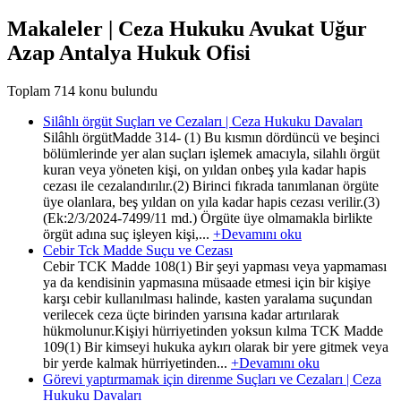
Makaleler | Ceza Hukuku Avukat Uğur
Azap Antalya Hukuk Ofisi
Toplam 714 konu bulundu
Silâhlı örgüt Suçları ve Cezaları | Ceza Hukuku Davaları
Silâhlı örgütMadde 314- (1) Bu kısmın dördüncü ve beşinci
bölümlerinde yer alan suçları işlemek amacıyla, silahlı örgüt
kuran veya yöneten kişi, on yıldan onbeş yıla kadar hapis
cezası ile cezalandırılır.(2) Birinci fıkrada tanımlanan örgüte
üye olanlara, beş yıldan on yıla kadar hapis cezası verilir.(3)
(Ek:2/3/2024-7499/11 md.) Örgüte üye olmamakla birlikte
örgüt adına suç işleyen kişi,...
+Devamını oku
Cebir Tck Madde Suçu ve Cezası
Cebir TCK Madde 108(1) Bir şeyi yapması veya yapmaması
ya da kendisinin yapmasına müsaade etmesi için bir kişiye
karşı cebir kullanılması halinde, kasten yaralama suçundan
verilecek ceza üçte birinden yarısına kadar artırılarak
hükmolunur.Kişiyi hürriyetinden yoksun kılma TCK Madde
109(1) Bir kimseyi hukuka aykırı olarak bir yere gitmek veya
bir yerde kalmak hürriyetinden...
+Devamını oku
Görevi yaptırmamak için direnme Suçları ve Cezaları | Ceza
Hukuku Davaları