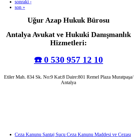
sonraki ›
son »
Uğur Azap Hukuk Bürosu
Antalya Avukat ve Hukuki Danışmanlık
Hizmetleri
:
☎️ 0 530 957 12 10
Etiler Mah. 834 Sk. No:9 Kat:8 Daire:801 Remel Plaza Muratpaşa/
Antalya
Antalya Barosu’na kayıtlı olarak mesleki faaliyetlerini sürdürmekte olup, 2022 yılında
Av. Uğur Azap Hukuk Bürosunu kurarak adalete hizmet etmeye devam etmektedir.
Halen, Antalya'da Avukatlık görevini ifa ederek Kamu Hukuku alanında tezli yüksek
lisans çalışmalarını da sürdürmektedir.
Ceza Kanunu Şantaj Suçu Ceza Kanunu Maddesi ve Cezası