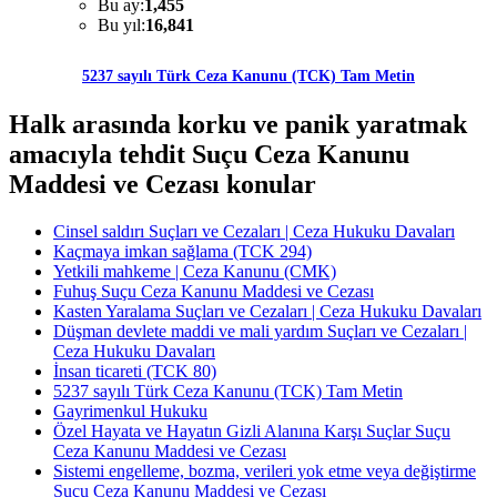
Bu ay:
1,455
Bu yıl:
16,841
5237 sayılı Türk Ceza Kanunu (TCK) Tam Metin
Halk arasında korku ve panik yaratmak
amacıyla tehdit Suçu Ceza Kanunu
Maddesi ve Cezası konular
Cinsel saldırı Suçları ve Cezaları | Ceza Hukuku Davaları
Kaçmaya imkan sağlama (TCK 294)
Yetkili mahkeme | Ceza Kanunu (CMK)
Fuhuş Suçu Ceza Kanunu Maddesi ve Cezası
Kasten Yaralama Suçları ve Cezaları | Ceza Hukuku Davaları
Düşman devlete maddi ve mali yardım Suçları ve Cezaları |
Ceza Hukuku Davaları
İnsan ticareti (TCK 80)
5237 sayılı Türk Ceza Kanunu (TCK) Tam Metin
Gayrimenkul Hukuku
Özel Hayata ve Hayatın Gizli Alanına Karşı Suçlar Suçu
Ceza Kanunu Maddesi ve Cezası
Sistemi engelleme, bozma, verileri yok etme veya değiştirme
Suçu Ceza Kanunu Maddesi ve Cezası