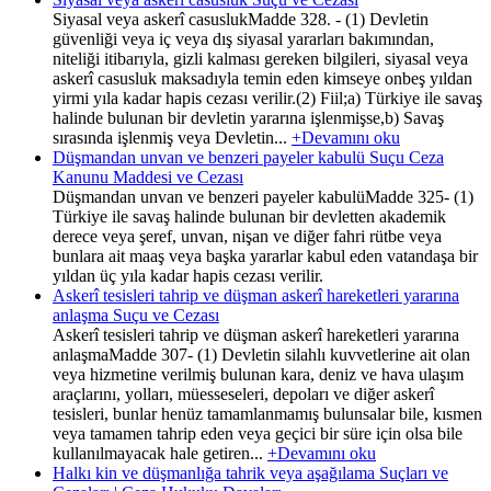
Siyasal veya askerî casuslukMadde 328. - (1) Devletin
güvenliği veya iç veya dış siyasal yararları bakımından,
niteliği itibarıyla, gizli kalması gereken bilgileri, siyasal veya
askerî casusluk maksadıyla temin eden kimseye onbeş yıldan
yirmi yıla kadar hapis cezası verilir.(2) Fiil;a) Türkiye ile savaş
halinde bulunan bir devletin yararına işlenmişse,b) Savaş
sırasında işlenmiş veya Devletin...
+Devamını oku
Düşmandan unvan ve benzeri payeler kabulü Suçu Ceza
Kanunu Maddesi ve Cezası
Düşmandan unvan ve benzeri payeler kabulüMadde 325- (1)
Türkiye ile savaş halinde bulunan bir devletten akademik
derece veya şeref, unvan, nişan ve diğer fahri rütbe veya
bunlara ait maaş veya başka yararlar kabul eden vatandaşa bir
yıldan üç yıla kadar hapis cezası verilir.
Askerî tesisleri tahrip ve düşman askerî hareketleri yararına
anlaşma Suçu ve Cezası
Askerî tesisleri tahrip ve düşman askerî hareketleri yararına
anlaşmaMadde 307- (1) Devletin silahlı kuvvetlerine ait olan
veya hizmetine verilmiş bulunan kara, deniz ve hava ulaşım
araçlarını, yolları, müesseseleri, depoları ve diğer askerî
tesisleri, bunlar henüz tamamlanmamış bulunsalar bile, kısmen
veya tamamen tahrip eden veya geçici bir süre için olsa bile
kullanılmayacak hale getiren...
+Devamını oku
Halkı kin ve düşmanlığa tahrik veya aşağılama Suçları ve