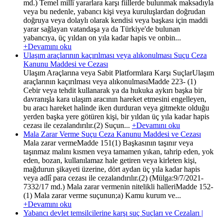
md.) Temel millî yararlara karşı fiillerde bulunmak maksadıyla
veya bu nedenle, yabancı kişi veya kuruluşlardan doğrudan
doğruya veya dolaylı olarak kendisi veya başkası için maddi
yarar sağlayan vatandaşa ya da Türkiye'de bulunan
yabancıya, üç yıldan on yıla kadar hapis ve onbin...
+Devamını oku
Ulaşım araçlarının kaçırılması veya alıkonulması Suçu Ceza
Kanunu Maddesi ve Cezası
Ulaşım Araçlarına veya Sabit Platformlara Karşı SuçlarUlaşım
araçlarının kaçırılması veya alıkonulmasıMadde 223- (1)
Cebir veya tehdit kullanarak ya da hukuka aykırı başka bir
davranışla kara ulaşım aracının hareket etmesini engelleyen,
bu aracı hareket halinde iken durduran veya gitmekte olduğu
yerden başka yere götüren kişi, bir yıldan üç yıla kadar hapis
cezası ile cezalandırılır.(2) Suçun...
+Devamını oku
Mala Zarar Verme Suçu Ceza Kanunu Maddesi ve Cezası
Mala zarar vermeMadde 151(1) Başkasının taşınır veya
taşınmaz malını kısmen veya tamamen yıkan, tahrip eden, yok
eden, bozan, kullanılamaz hale getiren veya kirleten kişi,
mağdurun şikayeti üzerine, dört aydan üç yıla kadar hapis
veya adlî para cezası ile cezalandırılır.(2) (Mülga:9/7/2021-
7332/17 md.) Mala zarar vermenin nitelikli halleriMadde 152-
(1) Mala zarar verme suçunun;a) Kamu kurum ve...
+Devamını oku
Yabancı devlet temsilcilerine karşı suç Suçları ve Cezaları |