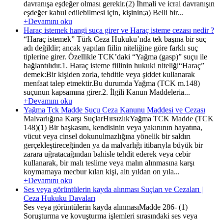
davranışa eşdeğer olması gerekir.(2) İhmali ve icrai davranışın
eşdeğer kabul edilebilmesi için, kişinin;a) Belli bir...
+Devamını oku
Haraç istemek hangi suça girer ve Haraç isteme cezası nedir ?
“Haraç istemek” Türk Ceza Hukuku’nda tek başına bir suç
adı değildir; ancak yapılan fiilin niteliğine göre farklı suç
tiplerine girer. Özellikle TCK’daki “Yağma (gasp)” suçu ile
bağlantılıdır.1. Haraç isteme fiilinin hukuki niteliği“Haraç”
demek:Bir kişiden zorla, tehditle veya şiddet kullanarak
menfaat talep etmektir.Bu durumda Yağma (TCK m.148)
suçunun kapsamına girer.2. İlgili Kanun Maddeleria...
+Devamını oku
Yağma Tck Madde Suçu Ceza Kanunu Maddesi ve Cezası
Malvarlığına Karşı SuçlarHırsızlıkYağma TCK Madde (TCK
148)(1) Bir başkasını, kendisinin veya yakınının hayatına,
vücut veya cinsel dokunulmazlığına yönelik bir saldırı
gerçekleştireceğinden ya da malvarlığı itibarıyla büyük bir
zarara uğratacağından bahisle tehdit ederek veya cebir
kullanarak, bir malı teslime veya malın alınmasına karşı
koymamaya mecbur kılan kişi, altı yıldan on yıla...
+Devamını oku
Ses veya görüntülerin kayda alınması Suçları ve Cezaları |
Ceza Hukuku Davaları
Ses veya görüntülerin kayda alınmasıMadde 286- (1)
Soruşturma ve kovuşturma işlemleri sırasındaki ses veya