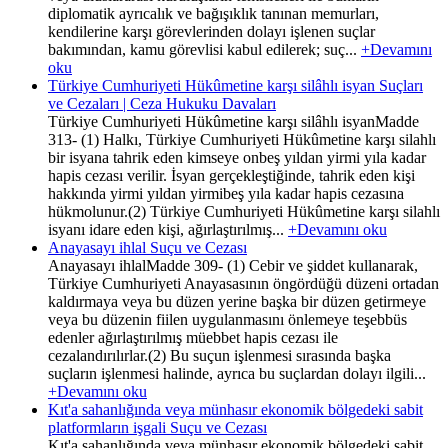
diplomatik ayrıcalık ve bağışıklık tanınan memurları,
kendilerine karşı görevlerinden dolayı işlenen suçlar
bakımından, kamu görevlisi kabul edilerek; suç...
+Devamını
oku
Türkiye Cumhuriyeti Hükûmetine karşı silâhlı isyan Suçları
ve Cezaları | Ceza Hukuku Davaları
Türkiye Cumhuriyeti Hükûmetine karşı silâhlı isyanMadde
313- (1) Halkı, Türkiye Cumhuriyeti Hükûmetine karşı silahlı
bir isyana tahrik eden kimseye onbeş yıldan yirmi yıla kadar
hapis cezası verilir. İsyan gerçekleştiğinde, tahrik eden kişi
hakkında yirmi yıldan yirmibeş yıla kadar hapis cezasına
hükmolunur.(2) Türkiye Cumhuriyeti Hükûmetine karşı silahlı
isyanı idare eden kişi, ağırlaştırılmış...
+Devamını oku
Anayasayı ihlal Suçu ve Cezası
Anayasayı ihlalMadde 309- (1) Cebir ve şiddet kullanarak,
Türkiye Cumhuriyeti Anayasasının öngördüğü düzeni ortadan
kaldırmaya veya bu düzen yerine başka bir düzen getirmeye
veya bu düzenin fiilen uygulanmasını önlemeye teşebbüs
edenler ağırlaştırılmış müebbet hapis cezası ile
cezalandırılırlar.(2) Bu suçun işlenmesi sırasında başka
suçların işlenmesi halinde, ayrıca bu suçlardan dolayı ilgili...
+Devamını oku
Kıt'a sahanlığında veya münhasır ekonomik bölgedeki sabit
platformların işgali Suçu ve Cezası
Kıt'a sahanlığında veya münhasır ekonomik bölgedeki sabit