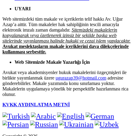
UYARI
Web sitemizdeki tüm makale ve içeriklerin telif hakkı Av. Uğur
Azap’a aittir. Tüm makaleler hak sahipliğinin tescili amacıyla
elektronik imzalı zaman damgalıdır.
Sitemizdeki makalelerin
kopyalanarak veya özetlenerek izinsiz bir şekilde başka web
sitelerinde yayınlanması halinde hukuki ve cezai işlem yapılacaktır.
Avukat meslektaşların makale içeriklerini dava dilekçelerinde
kullanması serbesttir.
Web Sitemizde Makale Yazarlığı İçin
Avukat veya akademisyenler hukuk makalelerini özgeçmişleri ile
birlikte yayımlanmak üzere
ugurazap39@hotmail.com
adresine
gönderebilirler. Makale yazımında konu sınırlaması yoktur.
Makalelerin uygulamaya yönelik bir perspektifle hazırlanması rica
olunur.
KVKK AYDINLATMA METNİ