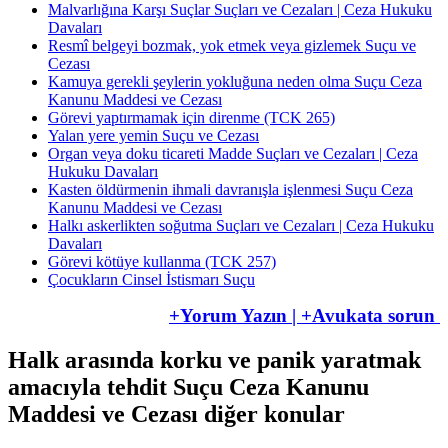
Malvarlığına Karşı Suçlar Suçları ve Cezaları | Ceza Hukuku
Davaları
Resmî belgeyi bozmak, yok etmek veya gizlemek Suçu ve
Cezası
Kamuya gerekli şeylerin yokluğuna neden olma Suçu Ceza
Kanunu Maddesi ve Cezası
Görevi yaptırmamak için direnme (TCK 265)
Yalan yere yemin Suçu ve Cezası
Organ veya doku ticareti Madde Suçları ve Cezaları | Ceza
Hukuku Davaları
Kasten öldürmenin ihmali davranışla işlenmesi Suçu Ceza
Kanunu Maddesi ve Cezası
Halkı askerlikten soğutma Suçları ve Cezaları | Ceza Hukuku
Davaları
Görevi kötüye kullanma (TCK 257)
Çocukların Cinsel İstismarı Suçu
+Yorum Yazın | +Avukata sorun
Halk arasında korku ve panik yaratmak
amacıyla tehdit Suçu Ceza Kanunu
Maddesi ve Cezası diğer konular