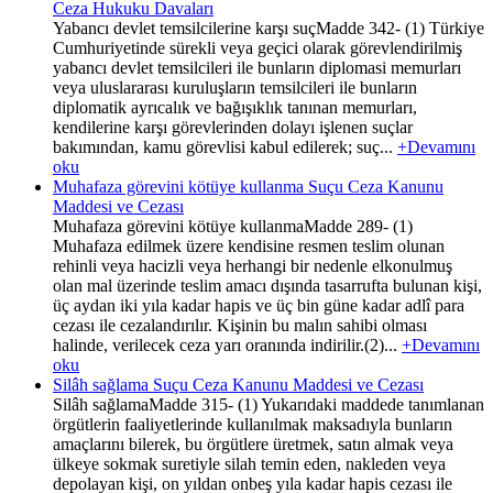
Ceza Hukuku Davaları
Yabancı devlet temsilcilerine karşı suçMadde 342- (1) Türkiye
Cumhuriyetinde sürekli veya geçici olarak görevlendirilmiş
yabancı devlet temsilcileri ile bunların diplomasi memurları
veya uluslararası kuruluşların temsilcileri ile bunların
diplomatik ayrıcalık ve bağışıklık tanınan memurları,
kendilerine karşı görevlerinden dolayı işlenen suçlar
bakımından, kamu görevlisi kabul edilerek; suç...
+Devamını
oku
Muhafaza görevini kötüye kullanma Suçu Ceza Kanunu
Maddesi ve Cezası
Muhafaza görevini kötüye kullanmaMadde 289- (1)
Muhafaza edilmek üzere kendisine resmen teslim olunan
rehinli veya hacizli veya herhangi bir nedenle elkonulmuş
olan mal üzerinde teslim amacı dışında tasarrufta bulunan kişi,
üç aydan iki yıla kadar hapis ve üç bin güne kadar adlî para
cezası ile cezalandırılır. Kişinin bu malın sahibi olması
halinde, verilecek ceza yarı oranında indirilir.(2)...
+Devamını
oku
Silâh sağlama Suçu Ceza Kanunu Maddesi ve Cezası
Silâh sağlamaMadde 315- (1) Yukarıdaki maddede tanımlanan
örgütlerin faaliyetlerinde kullanılmak maksadıyla bunların
amaçlarını bilerek, bu örgütlere üretmek, satın almak veya
ülkeye sokmak suretiyle silah temin eden, nakleden veya
depolayan kişi, on yıldan onbeş yıla kadar hapis cezası ile