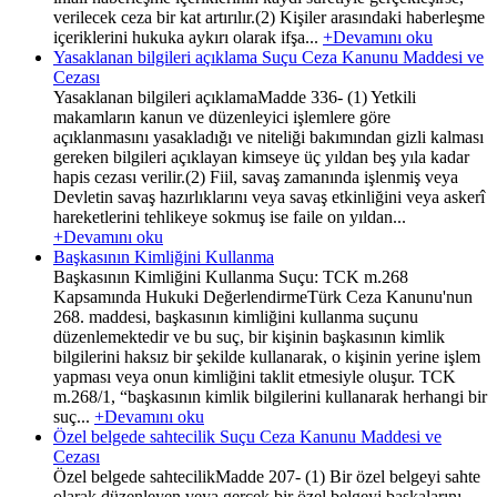
verilecek ceza bir kat artırılır.(2) Kişiler arasındaki haberleşme
içeriklerini hukuka aykırı olarak ifşa...
+Devamını oku
Yasaklanan bilgileri açıklama Suçu Ceza Kanunu Maddesi ve
Cezası
Yasaklanan bilgileri açıklamaMadde 336- (1) Yetkili
makamların kanun ve düzenleyici işlemlere göre
açıklanmasını yasakladığı ve niteliği bakımından gizli kalması
gereken bilgileri açıklayan kimseye üç yıldan beş yıla kadar
hapis cezası verilir.(2) Fiil, savaş zamanında işlenmiş veya
Devletin savaş hazırlıklarını veya savaş etkinliğini veya askerî
hareketlerini tehlikeye sokmuş ise faile on yıldan...
+Devamını oku
Başkasının Kimliğini Kullanma
Başkasının Kimliğini Kullanma Suçu: TCK m.268
Kapsamında Hukuki DeğerlendirmeTürk Ceza Kanunu'nun
268. maddesi, başkasının kimliğini kullanma suçunu
düzenlemektedir ve bu suç, bir kişinin başkasının kimlik
bilgilerini haksız bir şekilde kullanarak, o kişinin yerine işlem
yapması veya onun kimliğini taklit etmesiyle oluşur. TCK
m.268/1, “başkasının kimlik bilgilerini kullanarak herhangi bir
suç...
+Devamını oku
Özel belgede sahtecilik Suçu Ceza Kanunu Maddesi ve
Cezası
Özel belgede sahtecilikMadde 207- (1) Bir özel belgeyi sahte
olarak düzenleyen veya gerçek bir özel belgeyi başkalarını