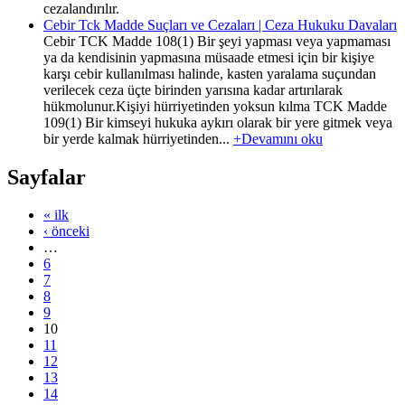
cezalandırılır.
Cebir Tck Madde Suçları ve Cezaları | Ceza Hukuku Davaları
Cebir TCK Madde 108(1) Bir şeyi yapması veya yapmaması
ya da kendisinin yapmasına müsaade etmesi için bir kişiye
karşı cebir kullanılması halinde, kasten yaralama suçundan
verilecek ceza üçte birinden yarısına kadar artırılarak
hükmolunur.Kişiyi hürriyetinden yoksun kılma TCK Madde
109(1) Bir kimseyi hukuka aykırı olarak bir yere gitmek veya
bir yerde kalmak hürriyetinden...
+Devamını oku
Sayfalar
« ilk
‹ önceki
…
6
7
8
9
10
11
12
13
14