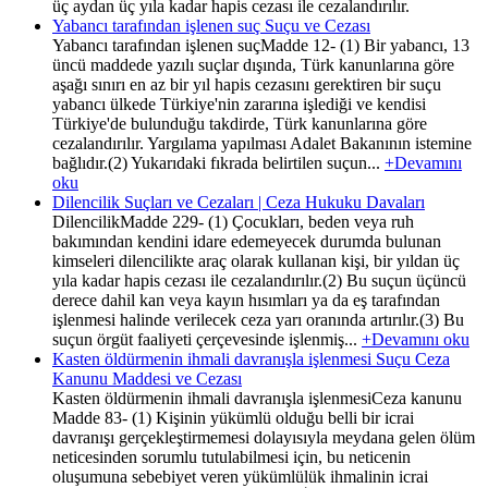
üç aydan üç yıla kadar hapis cezası ile cezalandırılır.
Yabancı tarafından işlenen suç Suçu ve Cezası
Yabancı tarafından işlenen suçMadde 12- (1) Bir yabancı, 13
üncü maddede yazılı suçlar dışında, Türk kanunlarına göre
aşağı sınırı en az bir yıl hapis cezasını gerektiren bir suçu
yabancı ülkede Türkiye'nin zararına işlediği ve kendisi
Türkiye'de bulunduğu takdirde, Türk kanunlarına göre
cezalandırılır. Yargılama yapılması Adalet Bakanının istemine
bağlıdır.(2) Yukarıdaki fıkrada belirtilen suçun...
+Devamını
oku
Dilencilik Suçları ve Cezaları | Ceza Hukuku Davaları
DilencilikMadde 229- (1) Çocukları, beden veya ruh
bakımından kendini idare edemeyecek durumda bulunan
kimseleri dilencilikte araç olarak kullanan kişi, bir yıldan üç
yıla kadar hapis cezası ile cezalandırılır.(2) Bu suçun üçüncü
derece dahil kan veya kayın hısımları ya da eş tarafından
işlenmesi halinde verilecek ceza yarı oranında artırılır.(3) Bu
suçun örgüt faaliyeti çerçevesinde işlenmiş...
+Devamını oku
Kasten öldürmenin ihmali davranışla işlenmesi Suçu Ceza
Kanunu Maddesi ve Cezası
Kasten öldürmenin ihmali davranışla işlenmesiCeza kanunu
Madde 83- (1) Kişinin yükümlü olduğu belli bir icrai
davranışı gerçekleştirmemesi dolayısıyla meydana gelen ölüm
neticesinden sorumlu tutulabilmesi için, bu neticenin
oluşumuna sebebiyet veren yükümlülük ihmalinin icrai