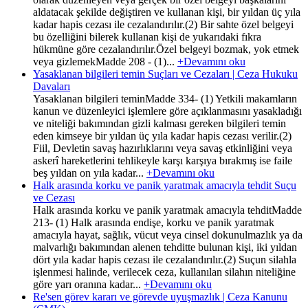
aldatacak şekilde değiştiren ve kullanan kişi, bir yıldan üç yıla
kadar hapis cezası ile cezalandırılır.(2) Bir sahte özel belgeyi
bu özelliğini bilerek kullanan kişi de yukarıdaki fıkra
hükmüne göre cezalandırılır.Özel belgeyi bozmak, yok etmek
veya gizlemekMadde 208 - (1)...
+Devamını oku
Yasaklanan bilgileri temin Suçları ve Cezaları | Ceza Hukuku
Davaları
Yasaklanan bilgileri teminMadde 334- (1) Yetkili makamların
kanun ve düzenleyici işlemlere göre açıklanmasını yasakladığı
ve niteliği bakımından gizli kalması gereken bilgileri temin
eden kimseye bir yıldan üç yıla kadar hapis cezası verilir.(2)
Fiil, Devletin savaş hazırlıklarını veya savaş etkinliğini veya
askerî hareketlerini tehlikeyle karşı karşıya bırakmış ise faile
beş yıldan on yıla kadar...
+Devamını oku
Halk arasında korku ve panik yaratmak amacıyla tehdit Suçu
ve Cezası
Halk arasında korku ve panik yaratmak amacıyla tehditMadde
213- (1) Halk arasında endişe, korku ve panik yaratmak
amacıyla hayat, sağlık, vücut veya cinsel dokunulmazlık ya da
malvarlığı bakımından alenen tehditte bulunan kişi, iki yıldan
dört yıla kadar hapis cezası ile cezalandırılır.(2) Suçun silahla
işlenmesi halinde, verilecek ceza, kullanılan silahın niteliğine
göre yarı oranına kadar...
+Devamını oku
Re'sen görev kararı ve görevde uyuşmazlık | Ceza Kanunu