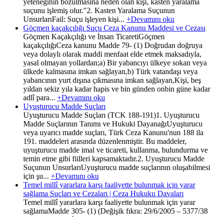
yeteneğinin bozulmasına neden olan kişi, kasten yaralama
suçunu işlemiş olur."2. Kasten Yaralama Suçunun
UnsurlarıFail: Suçu işleyen kişi...
+Devamını oku
Göçmen kaçakçılığı Suçu Ceza Kanunu Maddesi ve Cezası
Göçmen Kaçakçılığı ve İnsan TicaretiGöçmen
kaçakçılığıCeza kanunu Madde 79- (1) Doğrudan doğruya
veya dolaylı olarak maddi menfaat elde etmek maksadıyla,
yasal olmayan yollardan;a) Bir yabancıyı ülkeye sokan veya
ülkede kalmasına imkan sağlayan,b) Türk vatandaşı veya
yabancının yurt dışına çıkmasına imkan sağlayan,Kişi, beş
yıldan sekiz yıla kadar hapis ve bin günden onbin güne kadar
adlî para...
+Devamını oku
Uyuşturucu Madde Suçları
Uyuşturucu Madde Suçları (TCK 188-191)1. Uyuşturucu
Madde Suçlarının Tanımı ve Hukuki DayanağıUyuşturucu
veya uyarıcı madde suçları, Türk Ceza Kanunu'nun 188 ila
191. maddeleri arasında düzenlenmiştir. Bu maddeler,
uyuşturucu madde imal ve ticareti, kullanma, bulundurma ve
temin etme gibi fiilleri kapsamaktadır.2. Uyuşturucu Madde
Suçunun UnsurlarıUyuşturucu madde suçlarının oluşabilmesi
için şu...
+Devamını oku
Temel millî yararlara karşı faaliyette bulunmak için yarar
sağlama Suçları ve Cezaları | Ceza Hukuku Davaları
Temel millî yararlara karşı faaliyette bulunmak için yarar
sağlamaMadde 305- (1) (Değişik fıkra: 29/6/2005 – 5377/38