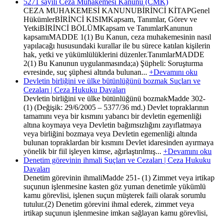
5271 sayılı Ceza Muhakemesi Kanunu (CMK)
CEZA MUHAKEMESİ KANUNUBİRİNCİ KİTAPGenel
HükümlerBİRİNCİ KISIMKapsam, Tanımlar, Görev ve
YetkiBİRİNCİ BÖLÜMKapsam ve TanımlarKanunun
kapsamıMADDE 1(1) Bu Kanun, ceza muhakemesinin nasıl
yapılacağı hususundaki kurallar ile bu sürece katılan kişilerin
hak, yetki ve yükümlülüklerini düzenler.TanımlarMADDE
2(1) Bu Kanunun uygulanmasında;a) Şüpheli: Soruşturma
evresinde, suç şüphesi altında bulunan...
+Devamını oku
Devletin birliğini ve ülke bütünlüğünü bozmak Suçları ve
Cezaları | Ceza Hukuku Davaları
Devletin birliğini ve ülke bütünlüğünü bozmakMadde 302-
(1) (Değişik: 29/6/2005 – 5377/36 md.) Devlet topraklarının
tamamını veya bir kısmını yabancı bir devletin egemenliği
altına koymaya veya Devletin bağımsızlığını zayıflatmaya
veya birliğini bozmaya veya Devletin egemenliği altında
bulunan topraklardan bir kısmını Devlet idaresinden ayırmaya
yönelik bir fiil işleyen kimse, ağırlaştırılmış...
+Devamını oku
Denetim görevinin ihmali Suçları ve Cezaları | Ceza Hukuku
Davaları
Denetim görevinin ihmaliMadde 251- (1) Zimmet veya irtikap
suçunun işlenmesine kasten göz yuman denetimle yükümlü
kamu görevlisi, işlenen suçun müşterek faili olarak sorumlu
tutulur.(2) Denetim görevini ihmal ederek, zimmet veya
irtikap suçunun işlenmesine imkan sağlayan kamu görevlisi,