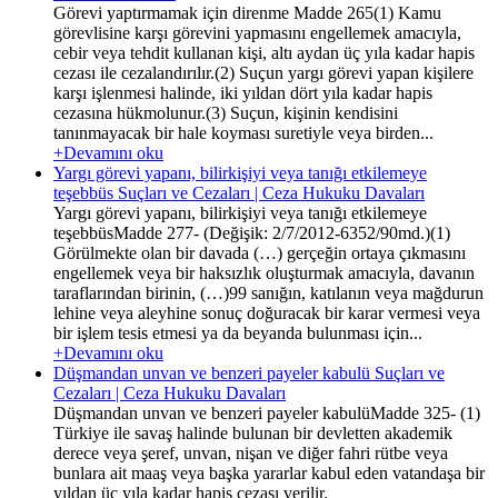
Görevi yaptırmamak için direnme Madde 265(1) Kamu
görevlisine karşı görevini yapmasını engellemek amacıyla,
cebir veya tehdit kullanan kişi, altı aydan üç yıla kadar hapis
cezası ile cezalandırılır.(2) Suçun yargı görevi yapan kişilere
karşı işlenmesi halinde, iki yıldan dört yıla kadar hapis
cezasına hükmolunur.(3) Suçun, kişinin kendisini
tanınmayacak bir hale koyması suretiyle veya birden...
+Devamını oku
Yargı görevi yapanı, bilirkişiyi veya tanığı etkilemeye
teşebbüs Suçları ve Cezaları | Ceza Hukuku Davaları
Yargı görevi yapanı, bilirkişiyi veya tanığı etkilemeye
teşebbüsMadde 277- (Değişik: 2/7/2012-6352/90md.)(1)
Görülmekte olan bir davada (…) gerçeğin ortaya çıkmasını
engellemek veya bir haksızlık oluşturmak amacıyla, davanın
taraflarından birinin, (…)99 sanığın, katılanın veya mağdurun
lehine veya aleyhine sonuç doğuracak bir karar vermesi veya
bir işlem tesis etmesi ya da beyanda bulunması için...
+Devamını oku
Düşmandan unvan ve benzeri payeler kabulü Suçları ve
Cezaları | Ceza Hukuku Davaları
Düşmandan unvan ve benzeri payeler kabulüMadde 325- (1)
Türkiye ile savaş halinde bulunan bir devletten akademik
derece veya şeref, unvan, nişan ve diğer fahri rütbe veya
bunlara ait maaş veya başka yararlar kabul eden vatandaşa bir
yıldan üç yıla kadar hapis cezası verilir.