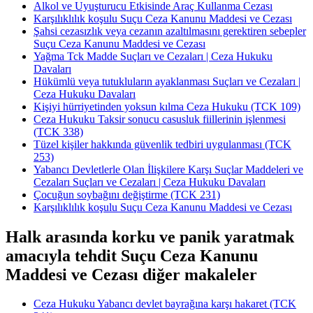
Alkol ve Uyuşturucu Etkisinde Araç Kullanma Cezası
Karşılıklılık koşulu Suçu Ceza Kanunu Maddesi ve Cezası
Şahsi cezasızlık veya cezanın azaltılmasını gerektiren sebepler
Suçu Ceza Kanunu Maddesi ve Cezası
Yağma Tck Madde Suçları ve Cezaları | Ceza Hukuku
Davaları
Hükümlü veya tutukluların ayaklanması Suçları ve Cezaları |
Ceza Hukuku Davaları
Kişiyi hürriyetinden yoksun kılma Ceza Hukuku (TCK 109)
Ceza Hukuku Taksir sonucu casusluk fiillerinin işlenmesi
(TCK 338)
Tüzel kişiler hakkında güvenlik tedbiri uygulanması (TCK
253)
Yabancı Devletlerle Olan İlişkilere Karşı Suçlar Maddeleri ve
Cezaları Suçları ve Cezaları | Ceza Hukuku Davaları
Çocuğun soybağını değiştirme (TCK 231)
Karşılıklılık koşulu Suçu Ceza Kanunu Maddesi ve Cezası
Halk arasında korku ve panik yaratmak
amacıyla tehdit Suçu Ceza Kanunu
Maddesi ve Cezası diğer makaleler
Ceza Hukuku Yabancı devlet bayrağına karşı hakaret (TCK