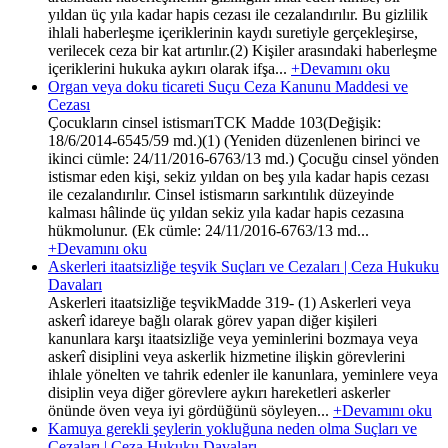
yıldan üç yıla kadar hapis cezası ile cezalandırılır. Bu gizlilik
ihlali haberleşme içeriklerinin kaydı suretiyle gerçekleşirse,
verilecek ceza bir kat artırılır.(2) Kişiler arasındaki haberleşme
içeriklerini hukuka aykırı olarak ifşa...
+Devamını oku
Organ veya doku ticareti Suçu Ceza Kanunu Maddesi ve
Cezası
Çocukların cinsel istismarıTCK Madde 103(Değişik:
18/6/2014-6545/59 md.)(1) (Yeniden düzenlenen birinci ve
ikinci cümle: 24/11/2016-6763/13 md.) Çocuğu cinsel yönden
istismar eden kişi, sekiz yıldan on beş yıla kadar hapis cezası
ile cezalandırılır. Cinsel istismarın sarkıntılık düzeyinde
kalması hâlinde üç yıldan sekiz yıla kadar hapis cezasına
hükmolunur. (Ek cümle: 24/11/2016-6763/13 md...
+Devamını oku
Askerleri itaatsizliğe teşvik Suçları ve Cezaları | Ceza Hukuku
Davaları
Askerleri itaatsizliğe teşvikMadde 319- (1) Askerleri veya
askerî idareye bağlı olarak görev yapan diğer kişileri
kanunlara karşı itaatsizliğe veya yeminlerini bozmaya veya
askerî disiplini veya askerlik hizmetine ilişkin görevlerini
ihlale yönelten ve tahrik edenler ile kanunlara, yeminlere veya
disiplin veya diğer görevlere aykırı hareketleri askerler
önünde öven veya iyi gördüğünü söyleyen...
+Devamını oku
Kamuya gerekli şeylerin yokluğuna neden olma Suçları ve
Cezaları | Ceza Hukuku Davaları