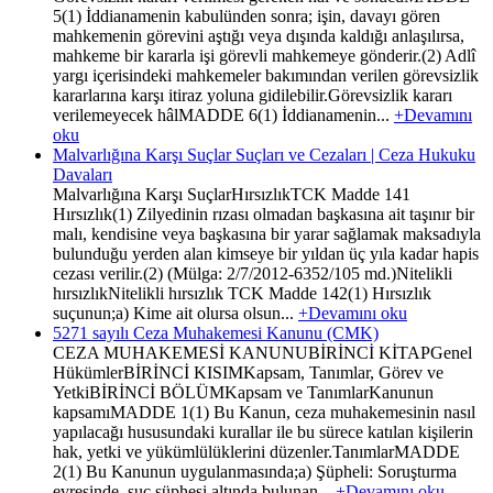
5(1) İddianamenin kabulünden sonra; işin, davayı gören
mahkemenin görevini aştığı veya dışında kaldığı anlaşılırsa,
mahkeme bir kararla işi görevli mahkemeye gönderir.(2) Adlî
yargı içerisindeki mahkemeler bakımından verilen görevsizlik
kararlarına karşı itiraz yoluna gidilebilir.Görevsizlik kararı
verilemeyecek hâlMADDE 6(1) İddianamenin...
+Devamını
oku
Malvarlığına Karşı Suçlar Suçları ve Cezaları | Ceza Hukuku
Davaları
Malvarlığına Karşı SuçlarHırsızlıkTCK Madde 141
Hırsızlık(1) Zilyedinin rızası olmadan başkasına ait taşınır bir
malı, kendisine veya başkasına bir yarar sağlamak maksadıyla
bulunduğu yerden alan kimseye bir yıldan üç yıla kadar hapis
cezası verilir.(2) (Mülga: 2/7/2012-6352/105 md.)Nitelikli
hırsızlıkNitelikli hırsızlık TCK Madde 142(1) Hırsızlık
suçunun;a) Kime ait olursa olsun...
+Devamını oku
5271 sayılı Ceza Muhakemesi Kanunu (CMK)
CEZA MUHAKEMESİ KANUNUBİRİNCİ KİTAPGenel
HükümlerBİRİNCİ KISIMKapsam, Tanımlar, Görev ve
YetkiBİRİNCİ BÖLÜMKapsam ve TanımlarKanunun
kapsamıMADDE 1(1) Bu Kanun, ceza muhakemesinin nasıl
yapılacağı hususundaki kurallar ile bu sürece katılan kişilerin
hak, yetki ve yükümlülüklerini düzenler.TanımlarMADDE
2(1) Bu Kanunun uygulanmasında;a) Şüpheli: Soruşturma
evresinde, suç şüphesi altında bulunan...
+Devamını oku