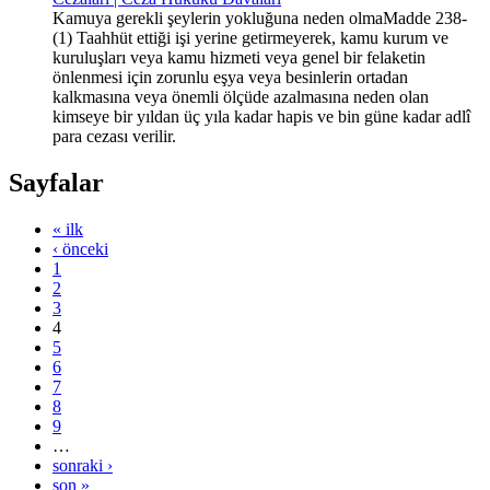
Kamuya gerekli şeylerin yokluğuna neden olmaMadde 238-
(1) Taahhüt ettiği işi yerine getirmeyerek, kamu kurum ve
kuruluşları veya kamu hizmeti veya genel bir felaketin
önlenmesi için zorunlu eşya veya besinlerin ortadan
kalkmasına veya önemli ölçüde azalmasına neden olan
kimseye bir yıldan üç yıla kadar hapis ve bin güne kadar adlî
para cezası verilir.
Sayfalar
« ilk
‹ önceki
1
2
3
4
5
6
7
8
9
…
sonraki ›
son »