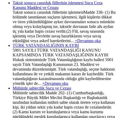
Taksir sonucu casusluk fiillerinin işlenmesi Suçu Ceza
Kanunu Maddesi ve Cezası
Taksir sonucu casusluk fiillerinin işlenmesiMadde 338- (1) Bu
bölümde tanımlanan suçların işlenmesi, ilgili kişilerin dikkat
ve özen yükümlülüğüne aykırı davranmaları sonucu mümkün
olmuş veya kolaylaşmış ise, taksirle davranan faile altı aydan
üç yıla kadar hapis cezası verilir.(2) Fiil, savaş sırasında
işlenmiş veya Devletin savaş hazırlıklarını veya savaş
etkinliğini veya askerî hareketlerini...
+Devamını oku
TÜRK VATANDAŞLIĞININ KAYBI
5901 SAYILI TÜRK VATANDAŞLIĞI KANUNU
KAPSAMINDA TÜRK VATANDAŞLIĞININ KAYBI
Hukuk sistemimizde Türk Vatandaşlığının kaybı halleri 5901
sayılı Türk Vatandaşlığı Kanununun 23. Maddesi ve
devamında düzenlenmiştir. Türk vatandaşlığı, seçme hakkının
kullanılması ile ve yetkili makamın kararı ile kaybedilir. Türk
vatandaşlığının kazanılmasında olduğu gibi kaybedilmesine
yönelik işler de...
+Devamını oku
Mühürde sahtecilik Suçu ve Cezası
Mühürde sahtecilik Madde 202- (1) Cumhurbaşkanlığı,
Türkiye Büyük Millet Meclisi Başkanlığı ve Başbakanlık
tarafından kullanılan mührü sahte olarak üreten veya kullanan
kişi, iki yıldan sekiz yıla kadar hapis cezası ile cezalandırılır.
(2) Kamu kurum ve kuruluşlarınca veya kamu kurumu
niteliğindeki meslek kuruluşlarınca kullanılan onaylayıcı veya