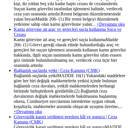
kişi, iki yıldan beş yıla kadar hapis cezası ile cezalandırılır.
Suçun kamu görevlisi tarafından işlenmesi halinde, verilecek
ceza yarı oranında artırılır.Resmi belgenin düzenlenmesinde
yalan beyanMadde 206- (1) Bir resmi belgeyi düzenlemek
yetkisine sahip olan kamu görevlisine yalan...
+Devamını oku
Kamu görevine ait araç ve gereçleri suçta kullanma Suçu ve
Cezası
Kamu görevine ait araç ve gereçleri suçta kullanmaMadde
266- (1) Görevi gereği olarak elinde bulundurduğu araç ve
gereçleri bir suçun işlenmesi sırasında kullanan kamu görevlisi
hakkında, ilgili suçun tanımında kamu görevlisi sıfatı esasen
göz önünde bulundurulmamış ise, verilecek ceza üçte biri
oranında artırılır.
Bağlantılı suçlarda yetki | Ceza Kanunu (CMK)
Bağlantılı suçlarda yetkiMADDE 16(1) Yukarıdaki maddelere
göre her biri değişik mahkemelerin yetkisi içinde bulunan
bağlantılı ceza davaları, yetkili mahkemelerden herhangi
birisinde birleştirilerek görülebilir.(2) Bağlantılı ceza
davalarının değişik mahkemelerde bakılmasına başlanmış
olursa, Cumhuriyet savcılarının istemlerine uygun olmak
koşuluyla, mahkemeler arasında oluşacak uyuşma üzerine,...
+Devamını oku
Görevsizlik kararı verilmesi gereken hâl ve sonucu | Ceza
Kanunu (CMK)
Görevsizlik kararı verilmesi gereken hâl ve sonucuMADDE