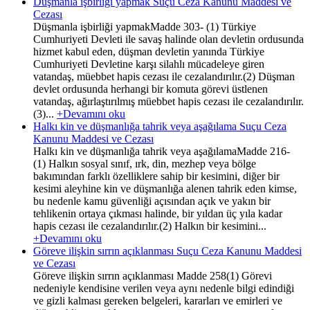
Düşmanla işbirliği yapmak Suçu Ceza Kanunu Maddesi ve
Cezası
Düşmanla işbirliği yapmakMadde 303- (1) Türkiye
Cumhuriyeti Devleti ile savaş halinde olan devletin ordusunda
hizmet kabul eden, düşman devletin yanında Türkiye
Cumhuriyeti Devletine karşı silahlı mücadeleye giren
vatandaş, müebbet hapis cezası ile cezalandırılır.(2) Düşman
devlet ordusunda herhangi bir komuta görevi üstlenen
vatandaş, ağırlaştırılmış müebbet hapis cezası ile cezalandırılır.
(3)...
+Devamını oku
Halkı kin ve düşmanlığa tahrik veya aşağılama Suçu Ceza
Kanunu Maddesi ve Cezası
Halkı kin ve düşmanlığa tahrik veya aşağılamaMadde 216-
(1) Halkın sosyal sınıf, ırk, din, mezhep veya bölge
bakımından farklı özelliklere sahip bir kesimini, diğer bir
kesimi aleyhine kin ve düşmanlığa alenen tahrik eden kimse,
bu nedenle kamu güvenliği açısından açık ve yakın bir
tehlikenin ortaya çıkması halinde, bir yıldan üç yıla kadar
hapis cezası ile cezalandırılır.(2) Halkın bir kesimini...
+Devamını oku
Göreve ilişkin sırrın açıklanması Suçu Ceza Kanunu Maddesi
ve Cezası
Göreve ilişkin sırrın açıklanması Madde 258(1) Görevi
nedeniyle kendisine verilen veya aynı nedenle bilgi edindiği
ve gizli kalması gereken belgeleri, kararları ve emirleri ve