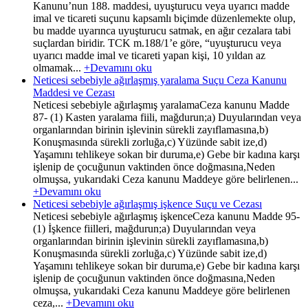
Kanunu’nun 188. maddesi, uyuşturucu veya uyarıcı madde
imal ve ticareti suçunu kapsamlı biçimde düzenlemekte olup,
bu madde uyarınca uyuşturucu satmak, en ağır cezalara tabi
suçlardan biridir. TCK m.188/1’e göre, “uyuşturucu veya
uyarıcı madde imal ve ticareti yapan kişi, 10 yıldan az
olmamak...
+Devamını oku
Neticesi sebebiyle ağırlaşmış yaralama Suçu Ceza Kanunu
Maddesi ve Cezası
Neticesi sebebiyle ağırlaşmış yaralamaCeza kanunu Madde
87- (1) Kasten yaralama fiili, mağdurun;a) Duyularından veya
organlarından birinin işlevinin sürekli zayıflamasına,b)
Konuşmasında sürekli zorluğa,c) Yüzünde sabit ize,d)
Yaşamını tehlikeye sokan bir duruma,e) Gebe bir kadına karşı
işlenip de çocuğunun vaktinden önce doğmasına,Neden
olmuşsa, yukarıdaki Ceza kanunu Maddeye göre belirlenen...
+Devamını oku
Neticesi sebebiyle ağırlaşmış işkence Suçu ve Cezası
Neticesi sebebiyle ağırlaşmış işkenceCeza kanunu Madde 95-
(1) İşkence fiilleri, mağdurun;a) Duyularından veya
organlarından birinin işlevinin sürekli zayıflamasına,b)
Konuşmasında sürekli zorluğa,c) Yüzünde sabit ize,d)
Yaşamını tehlikeye sokan bir duruma,e) Gebe bir kadına karşı
işlenip de çocuğunun vaktinden önce doğmasına,Neden
olmuşsa, yukarıdaki Ceza kanunu Maddeye göre belirlenen
ceza,...
+Devamını oku