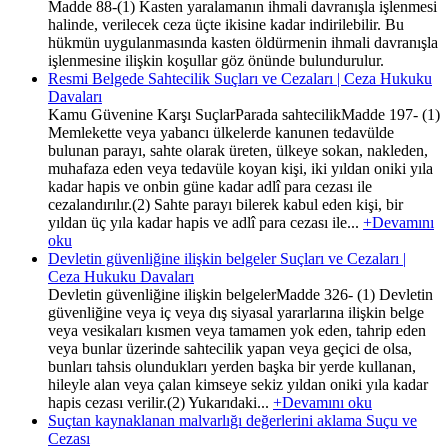
Madde 88-(1) Kasten yaralamanın ihmali davranışla işlenmesi
halinde, verilecek ceza üçte ikisine kadar indirilebilir. Bu
hükmün uygulanmasında kasten öldürmenin ihmali davranışla
işlenmesine ilişkin koşullar göz önünde bulundurulur.
Resmi Belgede Sahtecilik Suçları ve Cezaları | Ceza Hukuku
Davaları
Kamu Güvenine Karşı SuçlarParada sahtecilikMadde 197- (1)
Memlekette veya yabancı ülkelerde kanunen tedavülde
bulunan parayı, sahte olarak üreten, ülkeye sokan, nakleden,
muhafaza eden veya tedavüle koyan kişi, iki yıldan oniki yıla
kadar hapis ve onbin güne kadar adlî para cezası ile
cezalandırılır.(2) Sahte parayı bilerek kabul eden kişi, bir
yıldan üç yıla kadar hapis ve adlî para cezası ile...
+Devamını
oku
Devletin güvenliğine ilişkin belgeler Suçları ve Cezaları |
Ceza Hukuku Davaları
Devletin güvenliğine ilişkin belgelerMadde 326- (1) Devletin
güvenliğine veya iç veya dış siyasal yararlarına ilişkin belge
veya vesikaları kısmen veya tamamen yok eden, tahrip eden
veya bunlar üzerinde sahtecilik yapan veya geçici de olsa,
bunları tahsis olundukları yerden başka bir yerde kullanan,
hileyle alan veya çalan kimseye sekiz yıldan oniki yıla kadar
hapis cezası verilir.(2) Yukarıdaki...
+Devamını oku
Suçtan kaynaklanan malvarlığı değerlerini aklama Suçu ve
Cezası