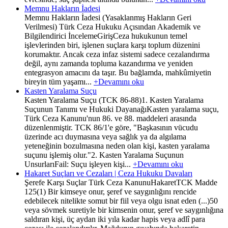
Memnu Hakların İadesi
Memnu Hakların İadesi (Yasaklanmış Hakların Geri
Verilmesi) Türk Ceza Hukuku Açısından Akademik ve
Bilgilendirici İncelemeGirişCeza hukukunun temel
işlevlerinden biri, işlenen suçlara karşı toplum düzenini
korumaktır. Ancak ceza infaz sistemi sadece cezalandırma
değil, aynı zamanda topluma kazandırma ve yeniden
entegrasyon amacını da taşır. Bu bağlamda, mahkûmiyetin
bireyin tüm yaşamı...
+Devamını oku
Kasten Yaralama Suçu
Kasten Yaralama Suçu (TCK 86-88)1. Kasten Yaralama
Suçunun Tanımı ve Hukuki DayanağıKasten yaralama suçu,
Türk Ceza Kanunu'nun 86. ve 88. maddeleri arasında
düzenlenmiştir. TCK 86/1'e göre, "Başkasının vücudu
üzerinde acı duymasına veya sağlık ya da algılama
yeteneğinin bozulmasına neden olan kişi, kasten yaralama
suçunu işlemiş olur."2. Kasten Yaralama Suçunun
UnsurlarıFail: Suçu işleyen kişi...
+Devamını oku
Hakaret Suçları ve Cezaları | Ceza Hukuku Davaları
Şerefe Karşı Suçlar Türk Ceza KanunuHakaretTCK Madde
125(1) Bir kimseye onur, şeref ve saygınlığını rencide
edebilecek nitelikte somut bir fiil veya olgu isnat eden (...)50
veya sövmek suretiyle bir kimsenin onur, şeref ve saygınlığına
saldıran kişi, üç aydan iki yıla kadar hapis veya adlî para