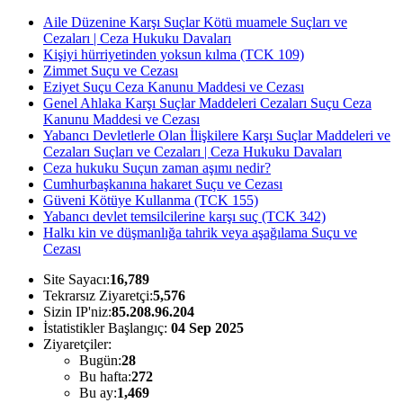
Aile Düzenine Karşı Suçlar Kötü muamele Suçları ve
Cezaları | Ceza Hukuku Davaları
Kişiyi hürriyetinden yoksun kılma (TCK 109)
Zimmet Suçu ve Cezası
Eziyet Suçu Ceza Kanunu Maddesi ve Cezası
Genel Ahlaka Karşı Suçlar Maddeleri Cezaları Suçu Ceza
Kanunu Maddesi ve Cezası
Yabancı Devletlerle Olan İlişkilere Karşı Suçlar Maddeleri ve
Cezaları Suçları ve Cezaları | Ceza Hukuku Davaları
Ceza hukuku Suçun zaman aşımı nedir?
Cumhurbaşkanına hakaret Suçu ve Cezası
Güveni Kötüye Kullanma (TCK 155)
Yabancı devlet temsilcilerine karşı suç (TCK 342)
Halkı kin ve düşmanlığa tahrik veya aşağılama Suçu ve
Cezası
Site Sayacı:
16,789
Tekrarsız Ziyaretçi:
5,576
Sizin IP'niz:
85.208.96.204
İstatistikler Başlangıç:
04 Sep 2025
Ziyaretçiler:
Bugün:
28
Bu hafta:
272
Bu ay:
1,469