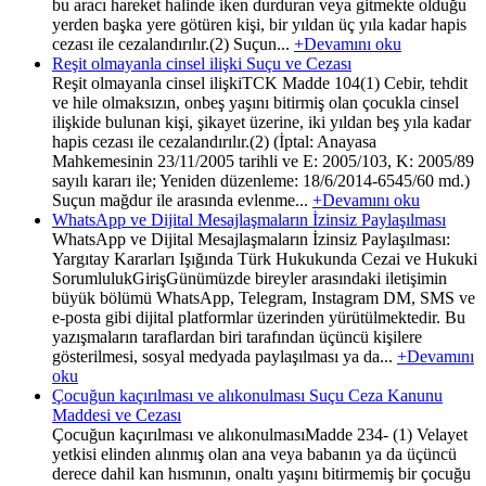
bu aracı hareket halinde iken durduran veya gitmekte olduğu
yerden başka yere götüren kişi, bir yıldan üç yıla kadar hapis
cezası ile cezalandırılır.(2) Suçun...
+Devamını oku
Reşit olmayanla cinsel ilişki Suçu ve Cezası
Reşit olmayanla cinsel ilişkiTCK Madde 104(1) Cebir, tehdit
ve hile olmaksızın, onbeş yaşını bitirmiş olan çocukla cinsel
ilişkide bulunan kişi, şikayet üzerine, iki yıldan beş yıla kadar
hapis cezası ile cezalandırılır.(2) (İptal: Anayasa
Mahkemesinin 23/11/2005 tarihli ve E: 2005/103, K: 2005/89
sayılı kararı ile; Yeniden düzenleme: 18/6/2014-6545/60 md.)
Suçun mağdur ile arasında evlenme...
+Devamını oku
WhatsApp ve Dijital Mesajlaşmaların İzinsiz Paylaşılması
WhatsApp ve Dijital Mesajlaşmaların İzinsiz Paylaşılması:
Yargıtay Kararları Işığında Türk Hukukunda Cezai ve Hukuki
SorumlulukGirişGünümüzde bireyler arasındaki iletişimin
büyük bölümü WhatsApp, Telegram, Instagram DM, SMS ve
e-posta gibi dijital platformlar üzerinden yürütülmektedir. Bu
yazışmaların taraflardan biri tarafından üçüncü kişilere
gösterilmesi, sosyal medyada paylaşılması ya da...
+Devamını
oku
Çocuğun kaçırılması ve alıkonulması Suçu Ceza Kanunu
Maddesi ve Cezası
Çocuğun kaçırılması ve alıkonulmasıMadde 234- (1) Velayet
yetkisi elinden alınmış olan ana veya babanın ya da üçüncü
derece dahil kan hısmının, onaltı yaşını bitirmemiş bir çocuğu