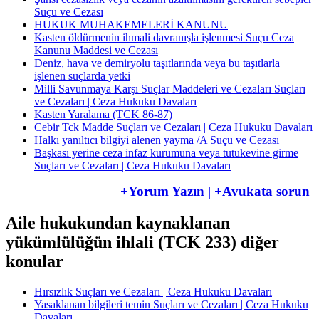
Suçu ve Cezası
HUKUK MUHAKEMELERİ KANUNU
Kasten öldürmenin ihmali davranışla işlenmesi Suçu Ceza
Kanunu Maddesi ve Cezası
Deniz, hava ve demiryolu taşıtlarında veya bu taşıtlarla
işlenen suçlarda yetki
Milli Savunmaya Karşı Suçlar Maddeleri ve Cezaları Suçları
ve Cezaları | Ceza Hukuku Davaları
Kasten Yaralama (TCK 86-87)
Cebir Tck Madde Suçları ve Cezaları | Ceza Hukuku Davaları
Halkı yanıltıcı bilgiyi alenen yayma /A Suçu ve Cezası
Başkası yerine ceza infaz kurumuna veya tutukevine girme
Suçları ve Cezaları | Ceza Hukuku Davaları
+Yorum Yazın | +Avukata sorun
Aile hukukundan kaynaklanan
yükümlülüğün ihlali (TCK 233) diğer
konular
Hırsızlık Suçları ve Cezaları | Ceza Hukuku Davaları
Yasaklanan bilgileri temin Suçları ve Cezaları | Ceza Hukuku
Davaları