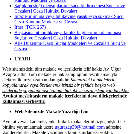
Kanunu Maddesi ve Cezası
Sağlık mesleği mensuplarının suçu bildirmemesi Suçları ve
Cezaları | Ceza Hukuku Davaları
İnfaz kurumuna veya tutukevine yasak eşya sokmak Suçu
Ceza Kanunu Maddesi ve Cezası
İftira (TCK 267)
Başkasına ait kimlik veya kimlik bilgilerinin kullanılması
Suçları ve Cezaları | Ceza Hukuku Davaları
Aile Düzenine Karşı Suçlar Maddeleri ve Cezaları Suçu ve
Cezası
UYARI
Web sitemizdeki tüm makale ve içeriklerin telif hakkı Av. Uğur
Azap’a aittir. Tüm makaleler hak sahipliğinin tescili amacıyla
elektronik imzalı zaman damgalıdır.
Sitemizdeki makalelerin
kopyalanarak veya özetlenerek izinsiz bir şekilde başka web
sitelerinde yayınlanması halinde hukuki ve cezai işlem yapılacaktır.
Avukat meslektaşların makale içeriklerini dava dilekçelerinde
kullanması serbesttir.
Web Sitemizde Makale Yazarlığı İçin
Avukat veya akademisyenler hukuk makalelerini özgeçmişleri ile
birlikte yayımlanmak üzere
ugurazap39@hotmail.com
adresine
gönderebilirler. Makale yazımında konu sınırlaması yoktur.