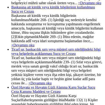
belgeleyici mührü sahte olarak üreten veya...
+Devamını oku
Başkasına ait kimlik veya kimlik bilgilerinin kullanılması
Suçu ve Cezası
Başkasına ait kimlik veya kimlik bilgilerinin
kullanılmasıMadde 268- (1) İşlediği suç nedeniyle kendisi
hakkında soruşturma ve kovuşturma yapılmasını engellemek
amacıyla, başkasına ait kimliği veya kimlik bilgilerini kullanan
kimse, iftira suçuna ilişkin hükümlere göre cezalandırılır.
[2]Etkin pişmanlıkMadde 269- (1) İftira edenin, mağdur
hakkında adlî veya idari soruşturma başlamadan önce,...
+Devamını oku
Ticarî sır, bankacılık sırrı veya müşteri sırrı niteliğindeki bilgi
veya belgelerin açıklanması Suçu ve Cezası
Ticarî sır, bankacılık sırrı veya müşteri sırrı niteliğindeki bilgi
veya belgelerin açıklanmasıMadde 239- (1) Sıfat veya görevi,
meslek veya sanatı gereği vakıf olduğu ticari sır, bankacılık
sırrı veya müşteri sırrı niteliğindeki bilgi veya belgeleri
yetkisiz kişilere veren veya ifşa eden kişi, şikayet üzerine, bir
yıldan üç yıla kadar hapis ve beşbin güne kadar adlî para
cezası ile...
+Devamını oku
Özel Hayata ve Hayatın Gizli Alanına Karşı Suçlar Suçu
Ceza Kanunu Maddesi ve Cezası
Özel Hayata ve Hayatın Gizli Alanına Karşı
SuçlarHaberleşmenin gizliliğini ihlalMadde 132( 1) Kişiler
arasındaki haberleşmenin gizliliğini ihlal eden kimse, bir