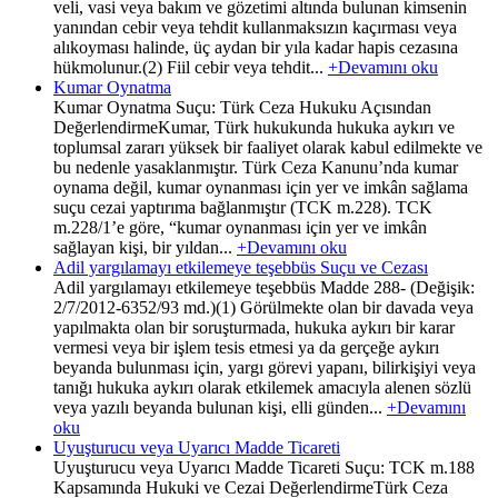
veli, vasi veya bakım ve gözetimi altında bulunan kimsenin
yanından cebir veya tehdit kullanmaksızın kaçırması veya
alıkoyması halinde, üç aydan bir yıla kadar hapis cezasına
hükmolunur.(2) Fiil cebir veya tehdit...
+Devamını oku
Kumar Oynatma
Kumar Oynatma Suçu: Türk Ceza Hukuku Açısından
DeğerlendirmeKumar, Türk hukukunda hukuka aykırı ve
toplumsal zararı yüksek bir faaliyet olarak kabul edilmekte ve
bu nedenle yasaklanmıştır. Türk Ceza Kanunu’nda kumar
oynama değil, kumar oynanması için yer ve imkân sağlama
suçu cezai yaptırıma bağlanmıştır (TCK m.228). TCK
m.228/1’e göre, “kumar oynanması için yer ve imkân
sağlayan kişi, bir yıldan...
+Devamını oku
Adil yargılamayı etkilemeye teşebbüs Suçu ve Cezası
Adil yargılamayı etkilemeye teşebbüs Madde 288- (Değişik:
2/7/2012-6352/93 md.)(1) Görülmekte olan bir davada veya
yapılmakta olan bir soruşturmada, hukuka aykırı bir karar
vermesi veya bir işlem tesis etmesi ya da gerçeğe aykırı
beyanda bulunması için, yargı görevi yapanı, bilirkişiyi veya
tanığı hukuka aykırı olarak etkilemek amacıyla alenen sözlü
veya yazılı beyanda bulunan kişi, elli günden...
+Devamını
oku
Uyuşturucu veya Uyarıcı Madde Ticareti
Uyuşturucu veya Uyarıcı Madde Ticareti Suçu: TCK m.188
Kapsamında Hukuki ve Cezai DeğerlendirmeTürk Ceza