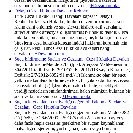
cezası ile cezalandırılır. Mağdurun gıyabında hakaretin
cezalandırılabilmesi için fiilin en az üç...
+Devamını oku
Detaylı Ceza Hukuku Davaları Rehberi
Türk Ceza Hukuku Hangi Davalara kapsar? Detaylı
RehberTürk Ceza Hukuku, toplum düzenini korumak, suç
işlenmesini önlemek ve suç işleyen kişilere adil yargılama
süreci sunmak amacıyla oluşturulmuş bir hukuk dalıdır. Ceza
hukuku avukatları, bu alanda uzmanlaşmış hukukçulardır ve
bireylerin ceza hukuku kapsamındaki haklarını korumak için
çalışırlar. Peki, Türk Ceza Hukuku avukatları hangi
davalara...
+Devamını oku
Suçu bildirmeme Suçları ve Cezaları | Ceza Hukuku Davaları
Suçu bildirmemeMadde 278- (İptal: Anayasa Mahkemesinin
30/6/2011 tarihli ve E.:2010/52, K.:2011/113 sayılı Kararı ile.;
Değişik: 2/7/2012-6352/91 md.)(1) İşlenmekte olan bir suçu
yetkili makamlara bildirmeyen kişi, bir yıla kadar hapis cezası
ile cezalandırılır.(2) İşlenmiş olmakla birlikte, sebebiyet
verdiği neticelerin sınırlandırılması halen mümkün bulunan bir
suçu yetkili makamlara...
+Devamını oku
Suçtan kaynaklanan malvarlığı değerlerini aklama Suçları ve
Cezaları | Ceza Hukuku Davaları
Suçtan kaynaklanan malvarlığı değerlerini aklamaMadde 282-
(1) (Değişik: 26/6/2009 – 5918/5 md.) Alt sınırı altı ay veya
daha fazla hapis cezasını gerektiren bir suçtan kaynaklanan
malvarlığı değerlerini, yurt dışına çıkaran veya bunların