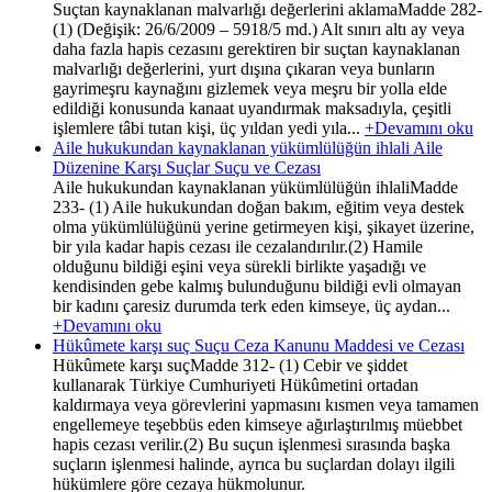
Suçtan kaynaklanan malvarlığı değerlerini aklamaMadde 282-
(1) (Değişik: 26/6/2009 – 5918/5 md.) Alt sınırı altı ay veya
daha fazla hapis cezasını gerektiren bir suçtan kaynaklanan
malvarlığı değerlerini, yurt dışına çıkaran veya bunların
gayrimeşru kaynağını gizlemek veya meşru bir yolla elde
edildiği konusunda kanaat uyandırmak maksadıyla, çeşitli
işlemlere tâbi tutan kişi, üç yıldan yedi yıla...
+Devamını oku
Aile hukukundan kaynaklanan yükümlülüğün ihlali Aile
Düzenine Karşı Suçlar Suçu ve Cezası
Aile hukukundan kaynaklanan yükümlülüğün ihlaliMadde
233- (1) Aile hukukundan doğan bakım, eğitim veya destek
olma yükümlülüğünü yerine getirmeyen kişi, şikayet üzerine,
bir yıla kadar hapis cezası ile cezalandırılır.(2) Hamile
olduğunu bildiği eşini veya sürekli birlikte yaşadığı ve
kendisinden gebe kalmış bulunduğunu bildiği evli olmayan
bir kadını çaresiz durumda terk eden kimseye, üç aydan...
+Devamını oku
Hükûmete karşı suç Suçu Ceza Kanunu Maddesi ve Cezası
Hükûmete karşı suçMadde 312- (1) Cebir ve şiddet
kullanarak Türkiye Cumhuriyeti Hükûmetini ortadan
kaldırmaya veya görevlerini yapmasını kısmen veya tamamen
engellemeye teşebbüs eden kimseye ağırlaştırılmış müebbet
hapis cezası verilir.(2) Bu suçun işlenmesi sırasında başka
suçların işlenmesi halinde, ayrıca bu suçlardan dolayı ilgili
hükümlere göre cezaya hükmolunur.