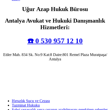
Uğur Azap Hukuk Bürosu
Antalya Avukat ve Hukuki Danışmanlık
Hizmetleri
:
☎️ 0 530 957 12 10
Etiler Mah. 834 Sk. No:9 Kat:8 Daire:801 Remel Plaza Muratpaşa/
Antalya
Antalya Barosu’na kayıtlı olarak mesleki faaliyetlerini sürdürmekte olup, 2022 yılında
Av. Uğur Azap Hukuk Bürosunu kurarak adalete hizmet etmeye devam etmektedir.
Halen, Antalya'da Avukatlık görevini ifa ederek Kamu Hukuku alanında tezli yüksek
lisans çalışmalarını da sürdürmektedir.
Hırsızlık Suçu ve Cezası
Tazminat Hukuku
Şahsi cezasızlık veya cezanın azaltılmasını gerektiren sebepler