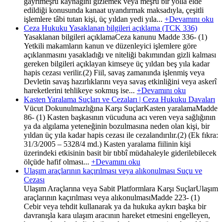
gayrimeşru kaynağını gizlemek veya meşru bir yolla elde
edildiği konusunda kanaat uyandırmak maksadıyla, çeşitli
işlemlere tâbi tutan kişi, üç yıldan yedi yıla...
+Devamını oku
Ceza Hukuku Yasaklanan bilgileri açıklama (TCK 336)
Yasaklanan bilgileri açıklamaCeza kanunu Madde 336- (1)
Yetkili makamların kanun ve düzenleyici işlemlere göre
açıklanmasını yasakladığı ve niteliği bakımından gizli kalması
gereken bilgileri açıklayan kimseye üç yıldan beş yıla kadar
hapis cezası verilir.(2) Fiil, savaş zamanında işlenmiş veya
Devletin savaş hazırlıklarını veya savaş etkinliğini veya askerî
hareketlerini tehlikeye sokmuş ise...
+Devamını oku
Kasten Yaralama Suçları ve Cezaları | Ceza Hukuku Davaları
Vücut Dokunulmazlığına Karşı SuçlarKasten yaralamaMadde
86- (1) Kasten başkasının vücuduna acı veren veya sağlığının
ya da algılama yeteneğinin bozulmasına neden olan kişi, bir
yıldan üç yıla kadar hapis cezası ile cezalandırılır.(2) (Ek fıkra:
31/3/2005 – 5328/4 md.) Kasten yaralama fiilinin kişi
üzerindeki etkisinin basit bir tıbbî müdahaleyle giderilebilecek
ölçüde hafif olması...
+Devamını oku
Ulaşım araçlarının kaçırılması veya alıkonulması Suçu ve
Cezası
Ulaşım Araçlarına veya Sabit Platformlara Karşı SuçlarUlaşım
araçlarının kaçırılması veya alıkonulmasıMadde 223- (1)
Cebir veya tehdit kullanarak ya da hukuka aykırı başka bir
davranışla kara ulaşım aracının hareket etmesini engelleyen,