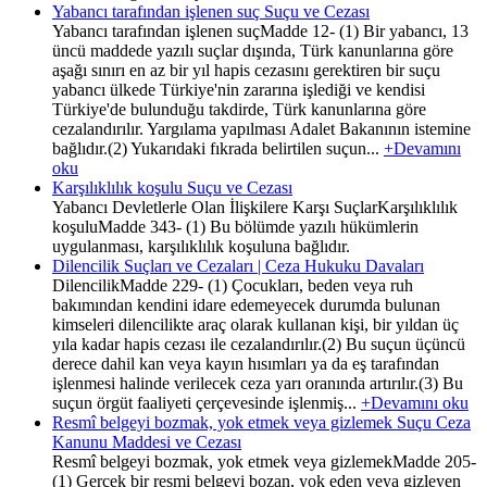
Yabancı tarafından işlenen suç Suçu ve Cezası
Yabancı tarafından işlenen suçMadde 12- (1) Bir yabancı, 13
üncü maddede yazılı suçlar dışında, Türk kanunlarına göre
aşağı sınırı en az bir yıl hapis cezasını gerektiren bir suçu
yabancı ülkede Türkiye'nin zararına işlediği ve kendisi
Türkiye'de bulunduğu takdirde, Türk kanunlarına göre
cezalandırılır. Yargılama yapılması Adalet Bakanının istemine
bağlıdır.(2) Yukarıdaki fıkrada belirtilen suçun...
+Devamını
oku
Karşılıklılık koşulu Suçu ve Cezası
Yabancı Devletlerle Olan İlişkilere Karşı SuçlarKarşılıklılık
koşuluMadde 343- (1) Bu bölümde yazılı hükümlerin
uygulanması, karşılıklılık koşuluna bağlıdır.
Dilencilik Suçları ve Cezaları | Ceza Hukuku Davaları
DilencilikMadde 229- (1) Çocukları, beden veya ruh
bakımından kendini idare edemeyecek durumda bulunan
kimseleri dilencilikte araç olarak kullanan kişi, bir yıldan üç
yıla kadar hapis cezası ile cezalandırılır.(2) Bu suçun üçüncü
derece dahil kan veya kayın hısımları ya da eş tarafından
işlenmesi halinde verilecek ceza yarı oranında artırılır.(3) Bu
suçun örgüt faaliyeti çerçevesinde işlenmiş...
+Devamını oku
Resmî belgeyi bozmak, yok etmek veya gizlemek Suçu Ceza
Kanunu Maddesi ve Cezası
Resmî belgeyi bozmak, yok etmek veya gizlemekMadde 205-
(1) Gerçek bir resmi belgeyi bozan, yok eden veya gizleyen