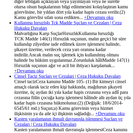
diğer tebligatı açıklayan veya yayınlayan veya ne suretle
olursa olsun başkalarının bilgi edinmesini kolaylaştıran kamu
görevlisine, bir yıldan dört yıla kadar hapis cezası verilir.(2)
Kamu görevlisi sıfatı sona erdikten...
+Devamını oku
Kullanma hırsızlığı Tck Madde Suçları ve Cezaları | Ceza
Hukuku Davaları
Malvarlığına Karşı SuçlarHırsızlıkKullanma hırsızlığı
TCK Madde 146(1) Hırsızlık suçunun, malın geçici bir süre
kullanılıp zilyedine iade edilmek üzere işlenmesi halinde,
şikayet üzerine, verilecek ceza yarı oranına kadar
indirilir.Ancak malın suç işlemek için kullanılmış olması
halinde bu hüküm uygulanmaz.Zorunluluk hâliMadde 147(1)
Hırsızlık suçunun ağır ve acil bir ihtiyacı karşılamak...
+Devamını oku
Cinsel Taciz Suçları ve Cezaları | Ceza Hukuku Davaları
Cinsel tacizCeza kanunu Madde 105- (1) Bir kimseyi cinsel
amaçlı olarak taciz eden kişi hakkında, mağdurun şikayeti
üzerine, üç aydan iki yıla kadar hapis cezasına veya adlî para
cezasına fiilin çocuğa karşı işlenmesi hâlinde altı aydan üç yıla
kadar hapis cezasına hükmolunur.(2) (Değişik: 18/6/2014-
6545/61 md.) Suçun;a) Kamu görevinin veya hizmet
ilişkisinin ya da aile içi ilişkinin sağladığı...
+Devamını oku
Kasten yaralamanın ihmali davranışla işlenmesi Suçları ve
Cezaları | Ceza Hukuku Davaları
Kasten yaralamanın ihmali davranışla işlenmesiCeza kanunu