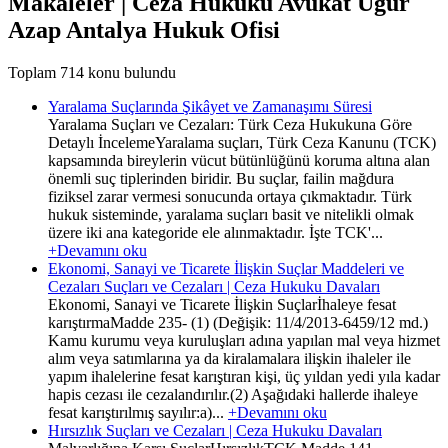
Makaleler | Ceza Hukuku Avukat Uğur
Azap Antalya Hukuk Ofisi
Toplam 714 konu bulundu
Yaralama Suçlarında Şikâyet ve Zamanaşımı Süresi
Yaralama Suçları ve Cezaları: Türk Ceza Hukukuna Göre
Detaylı İncelemeYaralama suçları, Türk Ceza Kanunu (TCK)
kapsamında bireylerin vücut bütünlüğünü koruma altına alan
önemli suç tiplerinden biridir. Bu suçlar, failin mağdura
fiziksel zarar vermesi sonucunda ortaya çıkmaktadır. Türk
hukuk sisteminde, yaralama suçları basit ve nitelikli olmak
üzere iki ana kategoride ele alınmaktadır. İşte TCK'...
+Devamını oku
Ekonomi, Sanayi ve Ticarete İlişkin Suçlar Maddeleri ve
Cezaları Suçları ve Cezaları | Ceza Hukuku Davaları
Ekonomi, Sanayi ve Ticarete İlişkin Suçlarİhaleye fesat
karıştırmaMadde 235- (1) (Değişik: 11/4/2013-6459/12 md.)
Kamu kurumu veya kuruluşları adına yapılan mal veya hizmet
alım veya satımlarına ya da kiralamalara ilişkin ihaleler ile
yapım ihalelerine fesat karıştıran kişi, üç yıldan yedi yıla kadar
hapis cezası ile cezalandırılır.(2) Aşağıdaki hallerde ihaleye
fesat karıştırılmış sayılır:a)...
+Devamını oku
Hırsızlık Suçları ve Cezaları | Ceza Hukuku Davaları