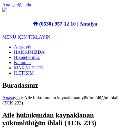
Ana içeriğe atla
☎️
(0530) 957 12 10 | Antalya
MENÜ İÇİN TIKLAYIN
Anasayfa
HAKKIMIZDA
Hizmetlerimiz
Kanunlar
MAKALELER
İLETİŞİM
Buradasınız
Anasayfa
» Aile hukukundan kaynaklanan yükümlülüğün ihlali
(TCK 233)
Aile hukukundan kaynaklanan
yükümlülüğün ihlali (TCK 233)