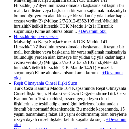
Malvarlığına Karşı SuçlarHırsızlıkTCK Madde 141
Hırsızlık(1) Zilyedinin rızası olmadan başkasına ait taşınır bir
malı, kendisine veya başkasına bir yarar sağlamak maksadıyla
bulunduğu yerden alan kimseye bir yıldan üç yıla kadar hapis
cezası verilir.(2) (Mülga: 2/7/2012-6352/105 md.)Nitelikli
hırsızlıkNitelikli hırsızlık TCK Madde 142(1) Hırsızlık
suçunun;a) Kime ait olursa olsun...
+Devamını oku
Hırsızlık Suçu ve Cezası
Malvarlığına Karşı SuçlarHırsızlıkTCK Madde 141
Hırsızlık(1) Zilyedinin rızası olmadan başkasına ait taşınır bir
malı, kendisine veya başkasına bir yarar sağlamak maksadıyla
bulunduğu yerden alan kimseye bir yıldan üç yıla kadar hapis
cezası verilir.(2) (Mülga: 2/7/2012-6352/105 md.)Nitelikli
hırsızlıkNitelikli hırsızlık TCK Madde 142(1) Hırsızlık
suçunun;a) Kime ait olursa olsun kamu kurum...
+Devamını
oku
Reşit Olmayanla Cinsel İlişki Suçu
Türk Ceza Kanunu Madde 104 Kapsamında Reşit Olmayanla
Cinsel İlişki Suçu: Hukuki ve Cezaî DeğerlendirmeTürk Ceza
Kanunu’nun 104. maddesi, rızaen gerçekleşen cinsel
ilişkilerin suç teşkil edip etmediğini belirleme bakımından
önemli bir normatif düzenlemedir. Bu madde kapsamında, 15
yaşını tamamlamış fakat 18 yaşını doldurmamış olan bireylerle
rızaya dayalı cinsel ilişkiler belirli koşullarda suç...
+Devamını
oku