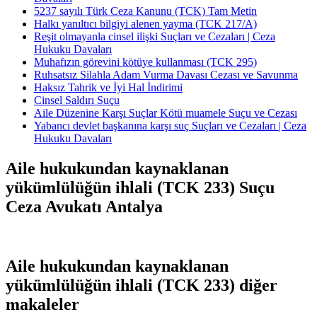
5237 sayılı Türk Ceza Kanunu (TCK) Tam Metin
Halkı yanıltıcı bilgiyi alenen yayma (TCK 217/A)
Reşit olmayanla cinsel ilişki Suçları ve Cezaları | Ceza
Hukuku Davaları
Muhafızın görevini kötüye kullanması (TCK 295)
Ruhsatsız Silahla Adam Vurma Davası Cezası ve Savunma
Haksız Tahrik ve İyi Hal İndirimi
Cinsel Saldırı Suçu
Aile Düzenine Karşı Suçlar Kötü muamele Suçu ve Cezası
Yabancı devlet başkanına karşı suç Suçları ve Cezaları | Ceza
Hukuku Davaları
Aile hukukundan kaynaklanan
yükümlülüğün ihlali (TCK 233) Suçu
Ceza Avukatı Antalya
Aile hukukundan kaynaklanan
yükümlülüğün ihlali (TCK 233) diğer
makaleler